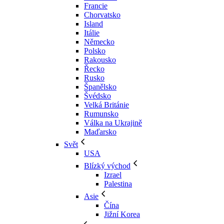
Francie
Chorvatsko
Island
Itálie
Německo
Polsko
Rakousko
Řecko
Rusko
Španělsko
Švédsko
Velká Británie
Rumunsko
Válka na Ukrajině
Maďarsko
Svět
USA
Blízký východ
Izrael
Palestina
Asie
Čína
Jižní Korea