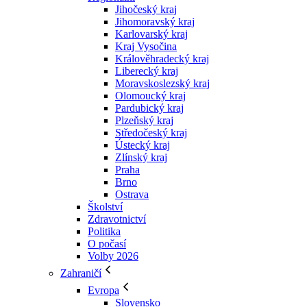
Jihočeský kraj
Jihomoravský kraj
Karlovarský kraj
Kraj Vysočina
Králověhradecký kraj
Liberecký kraj
Moravskoslezský kraj
Olomoucký kraj
Pardubický kraj
Plzeňský kraj
Středočeský kraj
Ústecký kraj
Zlínský kraj
Praha
Brno
Ostrava
Školství
Zdravotnictví
Politika
O počasí
Volby 2026
Zahraničí
Evropa
Slovensko