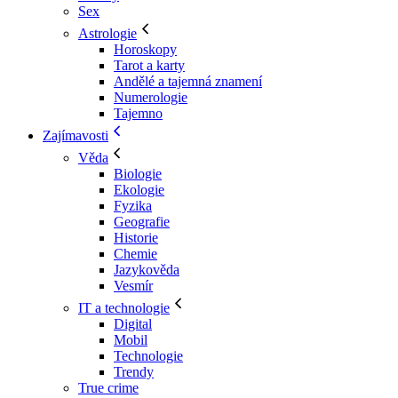
Sex
Astrologie
Horoskopy
Tarot a karty
Andělé a tajemná znamení
Numerologie
Tajemno
Zajímavosti
Věda
Biologie
Ekologie
Fyzika
Geografie
Historie
Chemie
Jazykověda
Vesmír
IT a technologie
Digital
Mobil
Technologie
Trendy
True crime