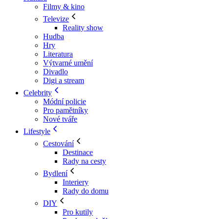
Filmy & kino
Televize
Reality show
Hudba
Hry
Literatura
Výtvarné umění
Divadlo
Digi a stream
Celebrity
Módní policie
Pro pamětníky
Nové tváře
Lifestyle
Cestování
Destinace
Rady na cesty
Bydlení
Interiery
Rady do domu
DIY
Pro kutily