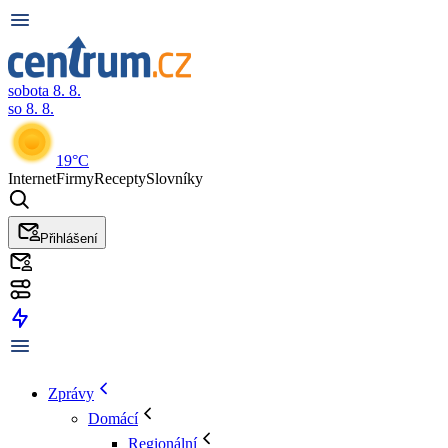
sobota 8. 8.
so 8. 8.
19°C
Internet
Firmy
Recepty
Slovníky
Přihlášení
Zprávy
Domácí
Regionální