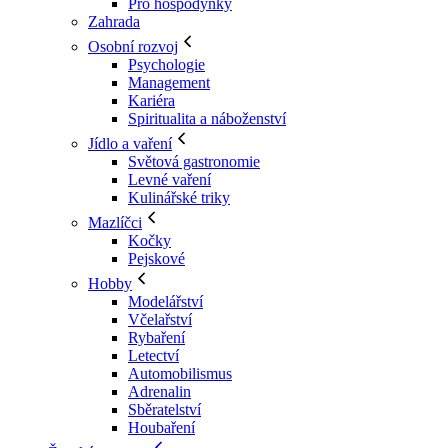
Pro hospodyňky
Zahrada
Osobní rozvoj
Psychologie
Management
Kariéra
Spiritualita a náboženství
Jídlo a vaření
Světová gastronomie
Levné vaření
Kulinářské triky
Mazlíčci
Kočky
Pejskové
Hobby
Modelářství
Včelařství
Rybaření
Letectví
Automobilismus
Adrenalin
Sběratelství
Houbaření