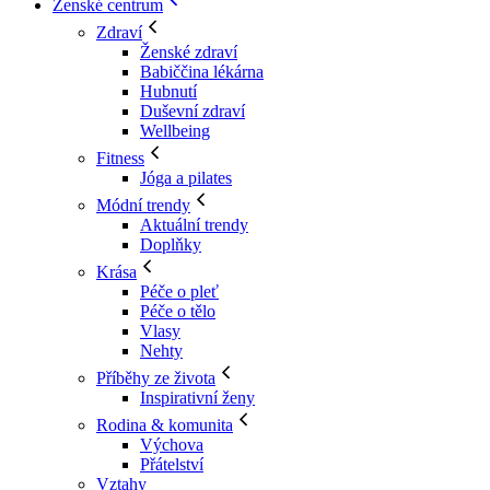
Ženské centrum
Zdraví
Ženské zdraví
Babiččina lékárna
Hubnutí
Duševní zdraví
Wellbeing
Fitness
Jóga a pilates
Módní trendy
Aktuální trendy
Doplňky
Krása
Péče o pleť
Péče o tělo
Vlasy
Nehty
Příběhy ze života
Inspirativní ženy
Rodina & komunita
Výchova
Přátelství
Vztahy