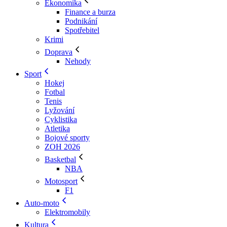
Ekonomika
Finance a burza
Podnikání
Spotřebitel
Krimi
Doprava
Nehody
Sport
Hokej
Fotbal
Tenis
Lyžování
Cyklistika
Atletika
Bojové sporty
ZOH 2026
Basketbal
NBA
Motosport
F1
Auto-moto
Elektromobily
Kultura