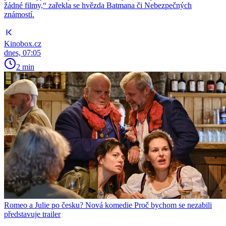
žádné filmy,“ zařekla se hvězda Batmana či Nebezpečných
známostí.
Kinobox.cz
dnes, 07:05
2 min
Romeo a Julie po česku? Nová komedie Proč bychom se nezabili
představuje trailer