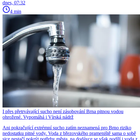
dnes, 07:32
4 min
I přes přetrvávající sucho není zásobování Brna pitnou vodou
ohrožené. Vypomáhá i Vírská nádrž
Ani pokračující extrémní sucho zatím neznamená pro Brno riziko
nedostatku pitné vody. Voda z březovského prameniště sama o sobě
sice nestačí pokrýt potřeby města, na dodávce se však podílí i voda z