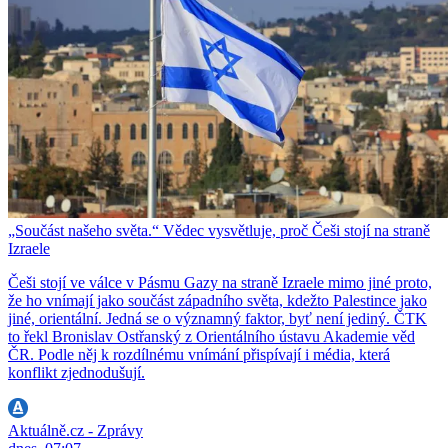
„Součást našeho světa.“ Vědec vysvětluje, proč Češi stojí na straně
Izraele
Češi stojí ve válce v Pásmu Gazy na straně Izraele mimo jiné proto,
že ho vnímají jako součást západního světa, kdežto Palestince jako
jiné, orientální. Jedná se o významný faktor, byť není jediný. ČTK
to řekl Bronislav Ostřanský z Orientálního ústavu Akademie věd
ČR. Podle něj k rozdílnému vnímání přispívají i média, která
konflikt zjednodušují.
Aktuálně.cz - Zprávy