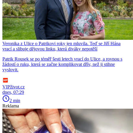
Veronika z Ulice o Patrikovi roky jen mluvila. Teď se Jiří Hána
vrací a slibuje dějovou linku, která diváky nepotěší
Patrik Rousek se po téměř šesti letech vrací do Ulice, a rovnou s
žádostí o ruku, která se začne komplikovat dřív, než ji stihne
vyslovit.
VIPživot.cz
dnes, 07:29
2 min
Reklama