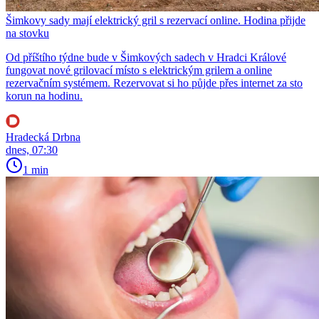
Šimkovy sady mají elektrický gril s rezervací online. Hodina přijde
na stovku
Od příštího týdne bude v Šimkových sadech v Hradci Králové
fungovat nové grilovací místo s elektrickým grilem a online
rezervačním systémem. Rezervovat si ho půjde přes internet za sto
korun na hodinu.
Hradecká Drbna
dnes, 07:30
1 min