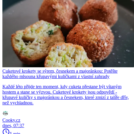
Cuketové krokety se sýrem, česnekem a majoránkou: Potěšte
každého mlsouna křupavými kuličkami z vlastní zahrady
Každé léto přijde ten moment, kdy cuketa přestane být vítaným
hostem a stane se výzvou. Cuketové krokety jsou odpovědí -
křupavé kuličky s majoránkou a česnekem, které zmizí z talíře dřív,
než vychladnou.
Cooky.cz
dnes, 07:37
5 min