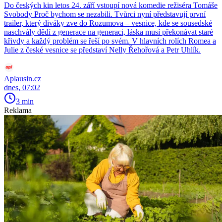
Do českých kin letos 24. září vstoupí nová komedie režiséra Tomáše
Svobody Proč bychom se nezabili. Tvůrci nyní představují první
trailer, který diváky zve do Rozumova – vesnice, kde se sousedské
naschvály dědí z generace na generaci, láska musí překonávat staré
křivdy a každý problém se řeší po svém. V hlavních rolích Romea a
Julie z české vesnice se představí Nelly Řehořová a Petr Uhlík.
Aplausin.cz
dnes, 07:02
3 min
Reklama