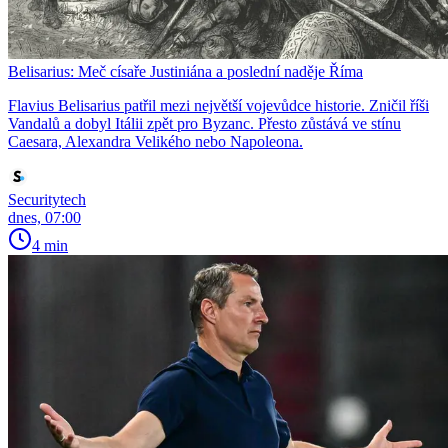
Belisarius: Meč císaře Justiniána a poslední naděje Říma
Flavius Belisarius patřil mezi největší vojevůdce historie. Zničil říši
Vandalů a dobyl Itálii zpět pro Byzanc. Přesto zůstává ve stínu
Caesara, Alexandra Velikého nebo Napoleona.
Securitytech
dnes, 07:00
4 min