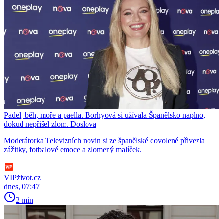
Padel, běh, moře a paella. Borhyová si užívala Španělsko naplno,
dokud nepřišel zlom. Doslova
Moderátorka Televizních novin si ze španělské dovolené přivezla
zážitky, fotbalové emoce a zlomený malíček.
VIPživot.cz
dnes, 07:47
2 min