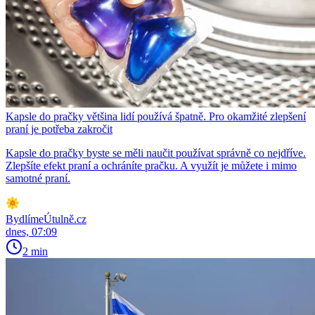
Kapsle do pračky většina lidí používá špatně. Pro okamžité zlepšení
praní je potřeba zakročit
Kapsle do pračky byste se měli naučit používat správně co nejdříve.
Zlepšíte efekt praní a ochráníte pračku. A využít je můžete i mimo
samotné praní.
BydlímeÚtulně.cz
dnes, 07:09
2 min