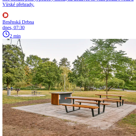
Vírské přehrady.
Brněnská Drbna
dnes, 07:30
2 min