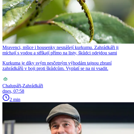
Mravenci, mšice i housenky nesnášejí kurkumu. Zahrádkáři ji
míchají s vodou a stříkají přímo na listy, škůdci odejdou sami
Kurkuma je díky svým nesčetným výhodám tajnou zbraní
zahrádkářů v boji proti škůdcům. Vyplatí se na ni vsadit.
Chalupáři-Zahrádkáři
dnes, 07:58
2 min