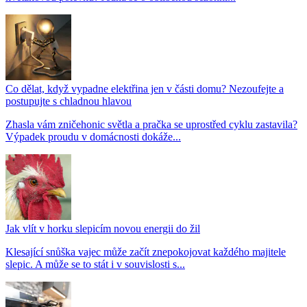
Co dělat, když vypadne elektřina jen v části domu? Nezoufejte a
postupujte s chladnou hlavou
Zhasla vám zničehonic světla a pračka se uprostřed cyklu zastavila?
Výpadek proudu v domácnosti dokáže...
Jak vlít v horku slepicím novou energii do žil
Klesající snůška vajec může začít znepokojovat každého majitele
slepic. A může se to stát i v souvislosti s...