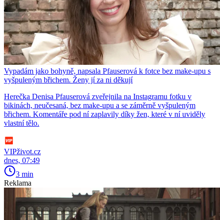
Vypadám jako bohyně, napsala Pfauserová k fotce bez make-upu s
vyšpuleným břichem. Ženy jí za ni děkují
Herečka Denisa Pfauserová zveřejnila na Instagramu fotku v
bikinách, neučesaná, bez make-upu a se záměrně vyšpuleným
břichem. Komentáře pod ní zaplavily díky žen, které v ní uviděly
vlastní tělo.
VIPživot.cz
dnes, 07:49
3 min
Reklama