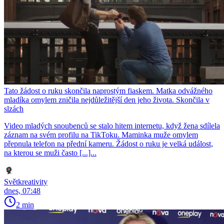
Tato žádost o ruku skončila naprostým fiaskem. Matka odvážného
mladíka omylem zničila nejdůležitější den jeho života. Skončila v
slzách
Video mladých snoubenců se stalo hitem internetu, když žena sdílela
záznam na svém profilu na TikToku. Maminka muže omylem
přepnula telefon na přední kameru. Žádost o ruku je velká událost,
na kterou se muži často [...]...
Světkreativity
dnes, 07:48
2 min