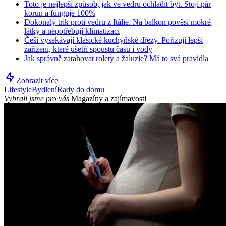
Toto je nejlepší způsob, jak ve vedru ochladit byt. Stojí pár
korun a funguje 100%
Dokonalý trik proti vedru z Itálie. Na balkon pověsí mokré
látky a nepotřebují klimatizaci
Češi vysekávají klasické kuchyňské dřezy. Pořizují lepší
zařízení, které ušetří spoustu času i vody
Jak správně zatahovat rolety a žaluzie? Má to svá pravidla
Zobrazit více
Lifestyle
Bydlení
Rady do domu
Vybrali jsme pro vás
Magazíny a zajímavosti