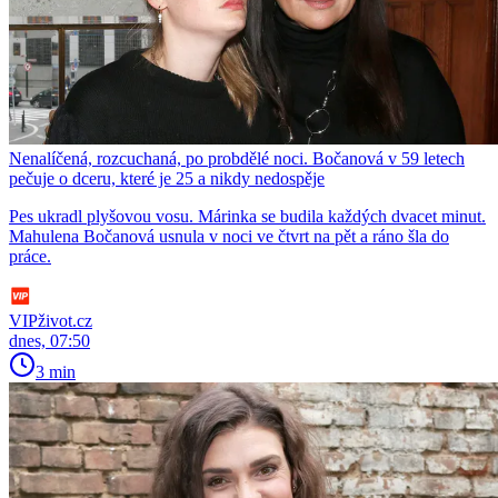
Nenalíčená, rozcuchaná, po probdělé noci. Bočanová v 59 letech
pečuje o dceru, které je 25 a nikdy nedospěje
Pes ukradl plyšovou vosu. Márinka se budila každých dvacet minut.
Mahulena Bočanová usnula v noci ve čtvrt na pět a ráno šla do
práce.
VIPživot.cz
dnes, 07:50
3 min