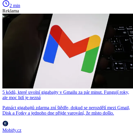
2 min
Reklama
5 kódů, které uvolní gigabajty v Gmailu za pár minut. Fungují roky,
ale moc lidí je nezná
Patnáct gigabajtů zdarma zní štědře, dokud se nerozdělí mezi Gmail,
Disk a Fotky a jednoho dne přijde varování, že místo došlo.
Mobify.cz