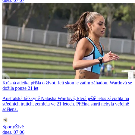
dnes, 07:07
Krásná atletka přišla o život. Její skon je zatím záhadou, Wardová se
dožila pouze 21 let
Australská běžkyně Natasha Wardová, která ještě letos závodila na
středních tratích, zemřela ve 21 letech. Příčina smrti nebyla veřejně
sdělena.
SportyŽivě
dnes, 07:06