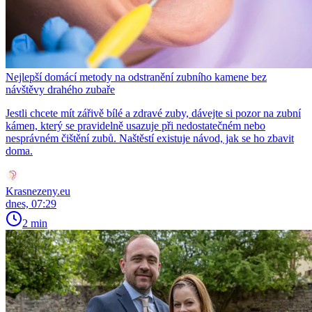
Nejlepší domácí metody na odstranění zubního kamene bez
návštěvy drahého zubaře
Jestli chcete mít zářivě bílé a zdravé zuby, dávejte si pozor na zubní
kámen, který se pravidelně usazuje při nedostatečném nebo
nesprávném čištění zubů. Naštěstí existuje návod, jak se ho zbavit
doma.
Krasnezeny.eu
dnes, 07:29
2 min