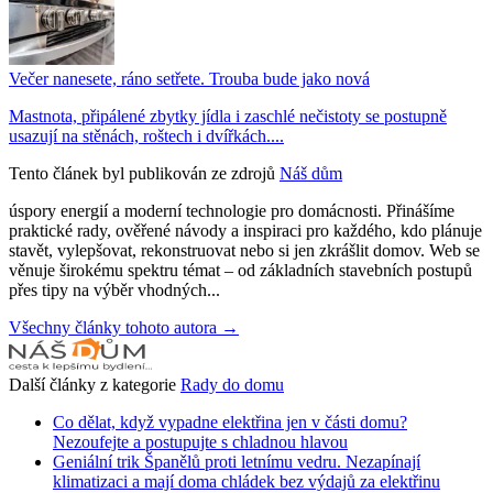
Večer nanesete, ráno setřete. Trouba bude jako nová
Mastnota, připálené zbytky jídla i zaschlé nečistoty se postupně
usazují na stěnách, roštech i dvířkách....
Tento článek byl publikován ze zdrojů
Náš dům
úspory energií a moderní technologie pro domácnosti. Přinášíme
praktické rady, ověřené návody a inspiraci pro každého, kdo plánuje
stavět, vylepšovat, rekonstruovat nebo si jen zkrášlit domov. Web se
věnuje širokému spektru témat – od základních stavebních postupů
přes tipy na výběr vhodných...
Všechny články tohoto autora →
Další články z kategorie
Rady do domu
Co dělat, když vypadne elektřina jen v části domu?
Nezoufejte a postupujte s chladnou hlavou
Geniální trik Španělů proti letnímu vedru. Nezapínají
klimatizaci a mají doma chládek bez výdajů za elektřinu