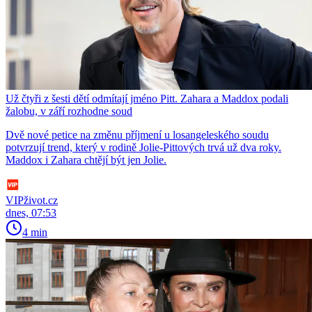
Už čtyři z šesti dětí odmítají jméno Pitt. Zahara a Maddox podali
žalobu, v září rozhodne soud
Dvě nové petice na změnu příjmení u losangeleského soudu
potvrzují trend, který v rodině Jolie-Pittových trvá už dva roky.
Maddox i Zahara chtějí být jen Jolie.
VIPživot.cz
dnes, 07:53
4 min