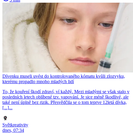
Dívenku museli uvést do kontrolovaného kómatu kvůli zlozvyku,
kterému propadlo mnoho mladých lidí
To, že kouření škodí zdraví, ví každý. Mezi mladými se však stalo v
posledních letech oblíbené tzv. vapování. Je sice méně škodlivé, ale
také není úplně bez rizik. Přesvědčila se o tom teprve 12letá dívka,
[...]...
Světkreativity
dnes, 07:34