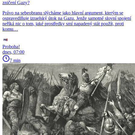
zničení Gazy?
Právo na sebeobranu slýcháme jako hlavní argument, kterým se
ospravedlňuje izraelský útok na Gazu. Jenže samotné slovní spojení
neříká nic o tom, jaké prostředky smí napadený stát použít, proti
komu…
Proboha!
dnes, 07:00
7 min