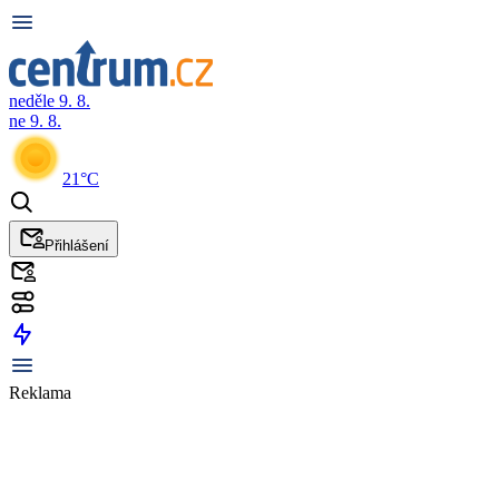
neděle 9. 8.
ne 9. 8.
21°C
Přihlášení
Reklama