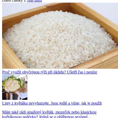
Další články z
Náš dům
Proč využít obyčejnou rýži při úklidu? Ušetří čas i peníze
Listy z květáku nevyhazujte. Jsou jedlé a víme, jak je použít
Máte také rádi smažený květák, mozeček nebo klasickou
květákovou polévku? Jedná se o oblíbenou sezónní...