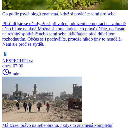
Co podle psychologů znamená, když si povídáte sami pro sebe
Přistihli jste se někdy, že si při vaření, uklízení nebo práci na zahradě
něco říkáte nahlas? Možná si komentujete, co právě děláte, nadáváte
na rozbitý spotřebič nebo sami sebe uklidňujete před důležitým
rozhodnutím. Občas se i pochválíte, protože nikdo jiný to neudělá.
Není ale proč se stydět.
NESPECHEJ.cz
dnes, 07:00
5 min
Má Izrael právo na sebeobranu, i když to znamená kompletní