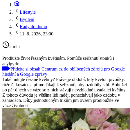
Lifestyle
Bydlení
Rady do domu
11. 6. 2026, 23:00
2 min
Prodlužte život řezaným květinám. Pomůže seříznutí stonků i
acylpyrin
Přidejte si obsah Centrum.cz do oblíbených zdrojů pro Google
hledání a Google zprávy
Také milujte řezané květiny? Právě je období, kdy kvetou pivoňky,
růže či kosatce a přímo lákají k seříznutí, aby ozdobily stůl. Bohužel
po pár dnech ve váze se z nich stávají nevzhledné uvadající květiny.
Z tohoto důvodu je většina lidí raději ponechávají jako ozdobu v
zahradách. Díky jednoduchým trikům jim ovšem prodloužíte ve
váze životnost.