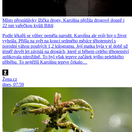
Místo přesnídávky lžička drogy. Karolína přežila drogové doupě i
22 ran vařečkou kvůli Bibli
Podle lékařů se vůbec neměla narodit. Karolína ale svůj boj o život
vyhrála. Přišla na svět na konci sedmého měsíce těhotenství s
porodní váhou pouhých 1,2 kilogramu. Její matka byla v té době už
téměř devět let závislá na drogách, které si během celého těhotenství
aplikovala nitrožilně. To byl však teprve začátek jejího nelehkého
příběhu. To nejtěžší Karolínu teprve čekalo…
Žena.cz
dnes, 07:59