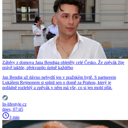
Záběry z domova Jana Bendiga obletěly celé Česko. Že zpěvák žije
právě takhle, překvapilo úplně každého
Jan Bendig už dávno nebydlí jen v pražském bytě. S partnerem
Lukášem Rejmonem si splnil sen o domě za Prahou, který je
pořádně rozlehlý a zpěvák v něm má vše, co si jen mohl přát.
In-lifestyle.cz
dnes, 07:45
3 min