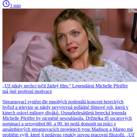
3 min
„Už nikdy nechci točit žádný film.“ Legendární Michelle Pfeiffer
má jiné profesní motivace
Streamovací systém dle mnohých podemílá koncept hereckých
hvězd a televize se nikdy nevyrovná pořádné filmové roli, která v
kinech osloví miliony diváků. Osmašedesátiletá herecká legenda
Michelle Pfeiffer by nicméně nesouhlasila. Držitelka tří oscarových
nominací a sexsymbol 80. a 90. let nedá dopustit na práci v
ansámblových streamovacích projektech typu Madison a Margo má
problém vyjít, které jí nedávno vnukly novou pracovní filozofii. „Už