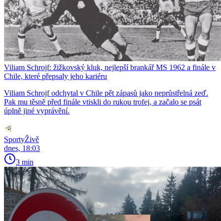
Viliam Schrojf: žižkovský kluk, nejlepší brankář MS 1962 a finále v
Chile, které přepsaly jeho kariéru
Viliam Schrojf odchytal v Chile pět zápasů jako neprůstřelná zeď.
Pak mu těsně před finále vtiskli do rukou trofej, a začalo se psát
úplně jiné vyprávění.
SportyŽivě
dnes, 18:03
3 min