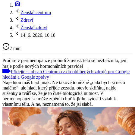
Ženské centrum
Zdraví
Ženské zdraví
14. 6. 2026, 10:18
7 min
Proč se v perimenopauze probudí žravost: tělo se nezbláznilo, jen
hraje podle nových hormonálních pravidel
Přidejte si obsah Centrum.cz do oblíbených zdrojů pro Google
hledání a Google zprávy
Najednou máš hlad jinak. Ne takové to něžné „dala bych si něco
malého“, ale hlad, který přijde zezadu, otevře skříňku, najde
sušenky a tváří se, že je to čistě biologická nutnost. V
perimenopauze se může změnit chuť k jídlu, sytost i vztah k
vlastnímu tělu. A ne, neznamená to, že jsi slabá.