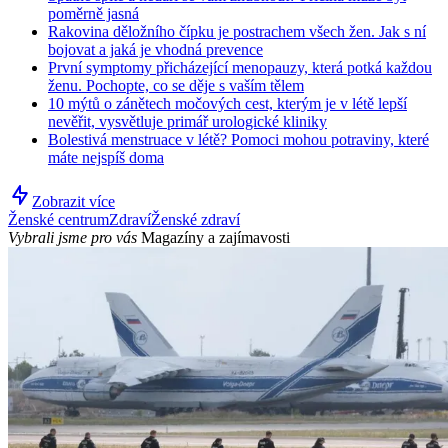
poměrně jasná
Rakovina děložního čípku je postrachem všech žen. Jak s ní
bojovat a jaká je vhodná prevence
První symptomy přicházející menopauzy, která potká každou
ženu. Pochopte, co se děje s vaším tělem
10 mýtů o zánětech močových cest, kterým je v létě lepší
nevěřit, vysvětluje primář urologické kliniky
Bolestivá menstruace v létě? Pomoci mohou potraviny, které
máte nejspíš doma
Zobrazit více
Ženské centrum
Zdraví
Ženské zdraví
Vybrali jsme pro vás
Magazíny a zajímavosti