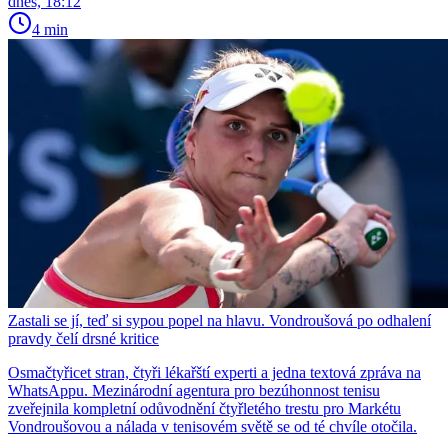
dnes, 18:12
4 min
Zastali se jí, teď si sypou popel na hlavu. Vondroušová po odhalení
pravdy čelí drsné kritice
Osmačtyřicet stran, čtyři lékařští experti a jedna textová zpráva na
WhatsAppu. Mezinárodní agentura pro bezúhonnost tenisu
zveřejnila kompletní odůvodnění čtyřletého trestu pro Markétu
Vondroušovou a nálada v tenisovém světě se od té chvíle otočila.