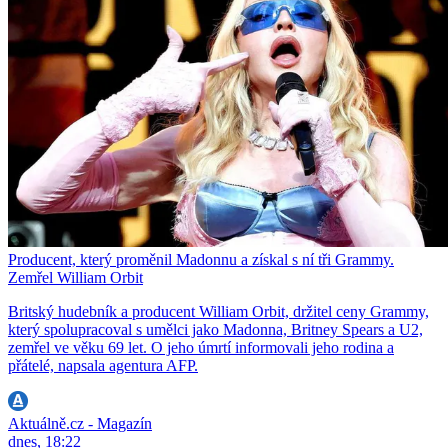
Producent, který proměnil Madonnu a získal s ní tři Grammy.
Zemřel William Orbit
Britský hudebník a producent William Orbit, držitel ceny Grammy,
který spolupracoval s umělci jako Madonna, Britney Spears a U2,
zemřel ve věku 69 let. O jeho úmrtí informovali jeho rodina a
přátelé, napsala agentura AFP.
Aktuálně.cz - Magazín
dnes, 18:22