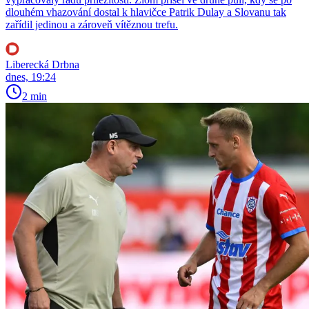
dlouhém vhazování dostal k hlavičce Patrik Dulay a Slovanu tak
zařídil jedinou a zároveň vítěznou trefu.
Liberecká Drbna
dnes, 19:24
2 min