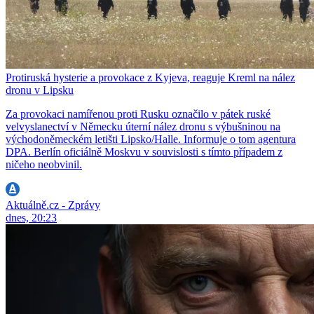
Protiruská hysterie a provokace z Kyjeva, reaguje Kreml na nález
dronu v Lipsku
Za provokaci namířenou proti Rusku označilo v pátek ruské
velvyslanectví v Německu úterní nález dronu s výbušninou na
východoněmeckém letišti Lipsko/Halle. Informuje o tom agentura
DPA. Berlín oficiálně Moskvu v souvislosti s tímto případem z
ničeho neobvinil.
Aktuálně.cz - Zprávy
dnes, 20:23