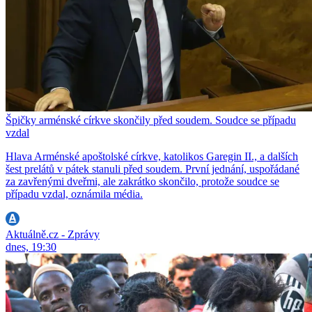
Špičky arménské církve skončily před soudem. Soudce se případu
vzdal
Hlava Arménské apoštolské církve, katolikos Garegin II., a dalších
šest prelátů v pátek stanuli před soudem. První jednání, uspořádané
za zavřenými dveřmi, ale zakrátko skončilo, protože soudce se
případu vzdal, oznámila média.
Aktuálně.cz - Zprávy
dnes, 19:30