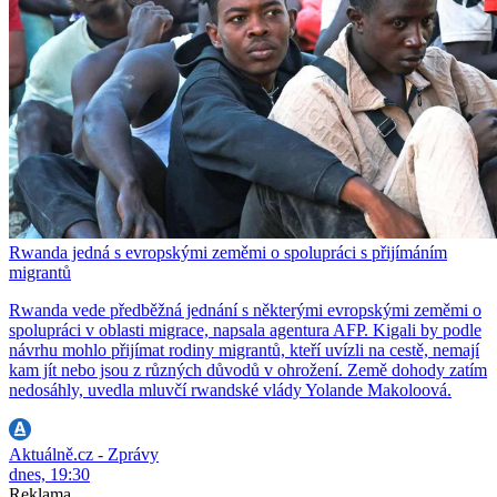
Rwanda jedná s evropskými zeměmi o spolupráci s přijímáním
migrantů
Rwanda vede předběžná jednání s některými evropskými zeměmi o
spolupráci v oblasti migrace, napsala agentura AFP. Kigali by podle
návrhu mohlo přijímat rodiny migrantů, kteří uvízli na cestě, nemají
kam jít nebo jsou z různých důvodů v ohrožení. Země dohody zatím
nedosáhly, uvedla mluvčí rwandské vlády Yolande Makoloová.
Aktuálně.cz - Zprávy
dnes, 19:30
Reklama