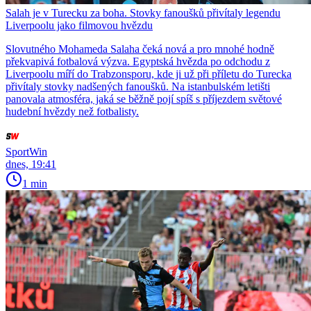
Salah je v Turecku za boha. Stovky fanoušků přivítaly legendu
Liverpoolu jako filmovou hvězdu
Slovutného Mohameda Salaha čeká nová a pro mnohé hodně
překvapivá fotbalová výzva. Egyptská hvězda po odchodu z
Liverpoolu míří do Trabzonsporu, kde ji už při příletu do Turecka
přivítaly stovky nadšených fanoušků. Na istanbulském letišti
panovala atmosféra, jaká se běžně pojí spíš s příjezdem světové
hudební hvězdy než fotbalisty.
SportWin
dnes, 19:41
1 min