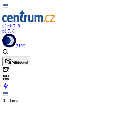
pátek 7. 8.
pá 7. 8.
21°C
Přihlášení
Reklama