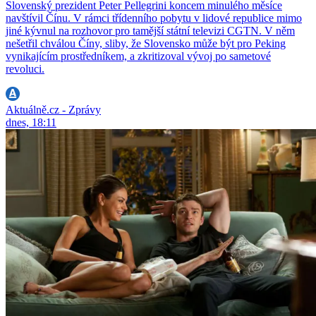
Slovenský prezident Peter Pellegrini koncem minulého měsíce
navštívil Čínu. V rámci třídenního pobytu v lidové republice mimo
jiné kývnul na rozhovor pro tamější státní televizi CGTN. V něm
nešetřil chválou Číny, sliby, že Slovensko může být pro Peking
vynikajícím prostředníkem, a zkritizoval vývoj po sametové
revoluci.
Aktuálně.cz - Zprávy
dnes, 18:11