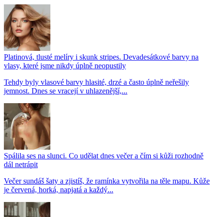
Platinová, tlusté melíry i skunk stripes. Devadesátkové barvy na
vlasy, které jsme nikdy úplně neopustily
Tehdy byly vlasové barvy hlasité, drzé a často úplně neřešily
jemnost. Dnes se vracejí v uhlazenější,...
Spálila ses na slunci. Co udělat dnes večer a čím si kůži rozhodně
dál netrápit
Večer sundáš šaty a zjistíš, že ramínka vytvořila na těle mapu. Kůže
je červená, horká, napjatá a každý...