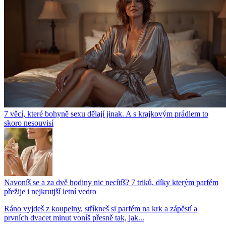
7 věcí, které bohyně sexu dělají jinak. A s krajkovým prádlem to
skoro nesouvisí
Navoníš se a za dvě hodiny nic necítíš? 7 triků, díky kterým parfém
přežije i nejkrutjší letní vedro
Ráno vyjdeš z koupelny, stříkneš si parfém na krk a zápěstí a
prvních dvacet minut voníš přesně tak, jak...