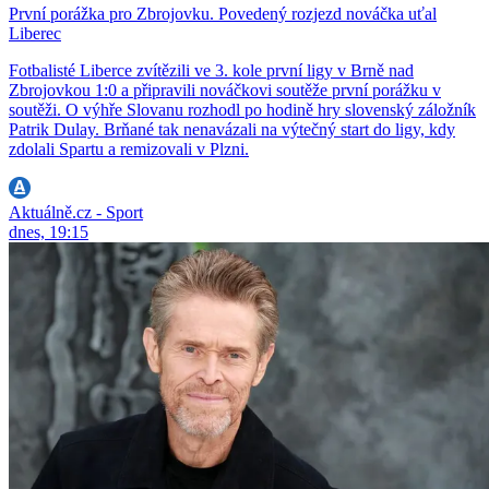
První porážka pro Zbrojovku. Povedený rozjezd nováčka uťal
Liberec
Fotbalisté Liberce zvítězili ve 3. kole první ligy v Brně nad
Zbrojovkou 1:0 a připravili nováčkovi soutěže první porážku v
soutěži. O výhře Slovanu rozhodl po hodině hry slovenský záložník
Patrik Dulay. Brňané tak nenavázali na výtečný start do ligy, kdy
zdolali Spartu a remizovali v Plzni.
Aktuálně.cz - Sport
dnes, 19:15