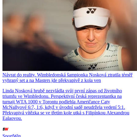
Návrat do reality. Wimbledonská šampionka Nosková ztratila téměř
vyhraný set a na Masters jde překvapivě z kola ven
Linda Nosková hrubě nezvládla svůj první zápas od životního
triumfu ve Wimbledonu. Perspektivní česká reprezentantka na
turnaji WTA 1000 v Torontu podlehla Američance Caty
McNallyové 6:7, 1:6, když v úvodní sadě neudržela vedení 5:1.
Překvapivá vítězka se ve třetím kole utká s Filipínkou Alexandrou
Ealaovou.
SportWin