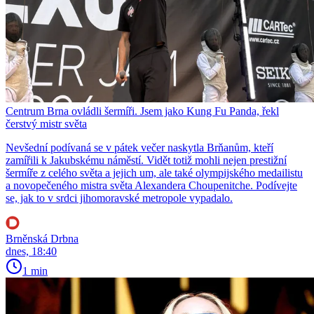
Centrum Brna ovládli šermíři. Jsem jako Kung Fu Panda, řekl
čerstvý mistr světa
Nevšední podívaná se v pátek večer naskytla Brňanům, kteří
zamířili k Jakubskému náměstí. Vidět totiž mohli nejen prestižní
šermíře z celého světa a jejich um, ale také olympijského medailistu
a novopečeného mistra světa Alexandera Choupenitche. Podívejte
se, jak to v srdci jihomoravské metropole vypadalo.
Brněnská Drbna
dnes, 18:40
1 min