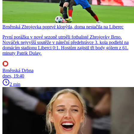
Brněnská Zbrojovka poprvé klopýtla, doma nestačila na Liberec
První porážku v nové sezoně utrpěli fotbalisté Zbrojovky Brno.
Nováček nejvyšší soutěže v páteční předehrávce 3. kola podlehl na
domácím stadionu Liberci 0:1. Hostům zajistil tři body gólem z 61.
minuty Patrik Dulay.
Brněnská Drbna
dnes, 19:40
2 min