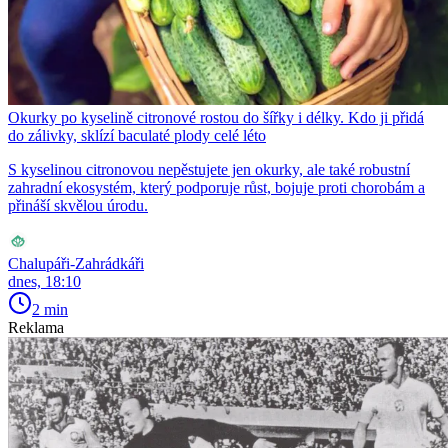
Okurky po kyselině citronové rostou do šířky i délky. Kdo ji přidá
do zálivky, sklízí baculaté plody celé léto
S kyselinou citronovou nepěstujete jen okurky, ale také robustní
zahradní ekosystém, který podporuje růst, bojuje proti chorobám a
přináší skvělou úrodu.
Chalupáři-Zahrádkáři
dnes, 18:10
2 min
Reklama