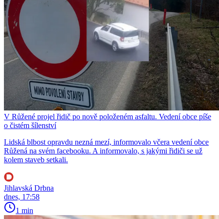
V Růžené projel řidič po nově položeném asfaltu. Vedení obce píše
o čistém šílenství
Lidská blbost opravdu nezná mezí, informovalo včera vedení obce
Růžená na svém facebooku. A informovalo, s jakými řidiči se už
kolem staveb setkali.
Jihlavská Drbna
dnes, 17:58
1 min