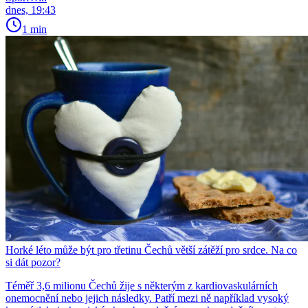
dnes, 19:43
1 min
Horké léto může být pro třetinu Čechů větší zátěží pro srdce. Na co
si dát pozor?
Téměř 3,6 milionu Čechů žije s některým z kardiovaskulárních
onemocnění nebo jejich následky. Patří mezi ně například vysoký