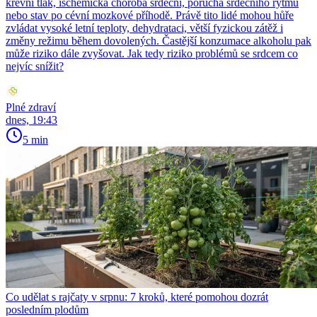
krevní tlak, ischemická choroba srdeční, porucha srdečního rytmu
nebo stav po cévní mozkové příhodě. Právě tito lidé mohou hůře
zvládat vysoké letní teploty, dehydrataci, větší fyzickou zátěž i
změny režimu během dovolených. Častější konzumace alkoholu pak
může riziko dále zvyšovat. Jak tedy riziko problémů se srdcem co
nejvíc snížit?
Plné zdraví
dnes, 19:43
5 min
Co udělat s rajčaty v srpnu: 7 kroků, které pomohou dozrát
posledním plodům