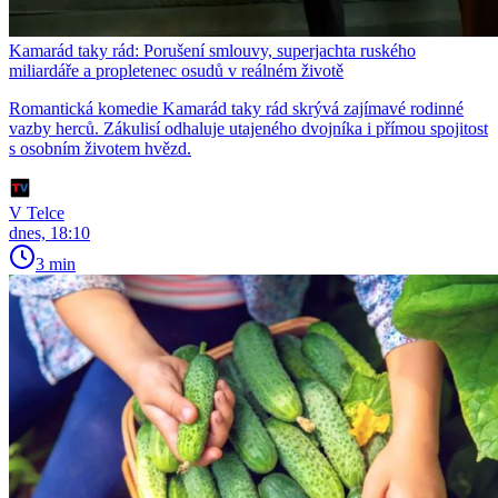
Kamarád taky rád: Porušení smlouvy, superjachta ruského
miliardáře a propletenec osudů v reálném životě
Romantická komedie Kamarád taky rád skrývá zajímavé rodinné
vazby herců. Zákulisí odhaluje utajeného dvojníka i přímou spojitost
s osobním životem hvězd.
V Telce
dnes, 18:10
3 min