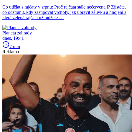
Co udělat s rajčaty v srpnu: Proč rajčata stále nečervenají? Zjistěte,
co odstranit, kdy zaštipovat vrcholy, jak upravit zálivku a hnojení a
která zelená rajčata už můžete …
Planeta zahrady
dnes, 19:41
7 min
Reklama