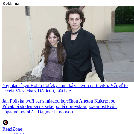
Reklama
Nejmladší syn Bolka Polívky Jan ukázal svou partnerku. Vždyť to
je celá Vlastička z Dědictví, píší lidé
Jan Polívka tvoří pár s mladou herečkou Anetou Kalertovou.
Půvabná studentka na sebe poutá obrovskou pozornost kvůli
nápadné podobě s Dagmar Havlovou.
ReadZone