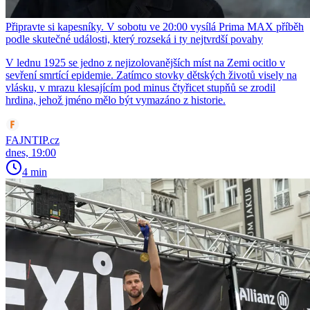
Připravte si kapesníky. V sobotu ve 20:00 vysílá Prima MAX příběh
podle skutečné události, který rozseká i ty nejtvrdší povahy
V lednu 1925 se jedno z nejizolovanějších míst na Zemi ocitlo v
sevření smrtící epidemie. Zatímco stovky dětských životů visely na
vlásku, v mrazu klesajícím pod minus čtyřicet stupňů se zrodil
hrdina, jehož jméno mělo být vymazáno z historie.
FAJNTIP.cz
dnes, 19:00
4 min