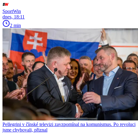
SportWin
dnes, 18:11
2 min
Pellegrini v čínské televizi zavzpomínal na komunismus. Po revoluci
jsme chybovali, přiznal