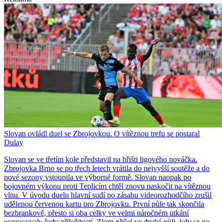
Slovan ovládl duel se Zbrojovkou. O vítěznou trefu se postaral
Dulay
Slovan se ve třetím kole představil na hřišti ligového nováčka.
Zbrojovka Brno se po třech letech vrátila do nejvyšší soutěže a do
nové sezony vstoupila ve výborné formě. Slovan naopak po
bojovném výkonu proti Teplicím chtěl znovu naskočit na vítěznou
vlnu. V úvodu duelu hlavní sudí po zásahu videorozhodčího zrušil
udělenou červenou kartu pro Zbrojovku. První půle tak skončila
bezbrankově, přesto si oba celky ve velmi náročném utkání
vypracovaly řadu příležitostí. Zlom přišel ve druhé půli, kdy se po