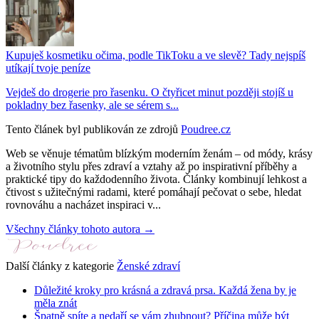
Kupuješ kosmetiku očima, podle TikToku a ve slevě? Tady nejspíš
utíkají tvoje peníze
Vejdeš do drogerie pro řasenku. O čtyřicet minut později stojíš u
pokladny bez řasenky, ale se sérem s...
Tento článek byl publikován ze zdrojů
Poudree.cz
Web se věnuje tématům blízkým moderním ženám – od módy, krásy
a životního stylu přes zdraví a vztahy až po inspirativní příběhy a
praktické tipy do každodenního života. Články kombinují lehkost a
čtivost s užitečnými radami, které pomáhají pečovat o sebe, hledat
rovnováhu a nacházet inspiraci v...
Všechny články tohoto autora →
Další články z kategorie
Ženské zdraví
Důležité kroky pro krásná a zdravá prsa. Každá žena by je
měla znát
Špatně spíte a nedaří se vám zhubnout? Příčina může být