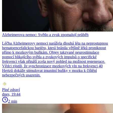
Alzheimerova nemoc: Světlo a zvuk zpomalují průběh
Léčba Alzheimerovy nemoci narážela dlouhá léta na neprostupnou
hematoencefalickou bariéru, která bránila většině léků proniknout
přímo k mozkovým buňkám. Objev takzvané neurostimulace
pomocí blikajícího světla a zvukových impulsů o specifické
frekvenci však přináší zcela nový pohled na možnost regenerace.
Vědci zjistili, že synchronizace mozkových vln na frekvenci 40
Hertzů dokáže stimulovat imunitní buňky v mozku k čištění
nebezpečných usazenin.
Plné zdraví
dnes, 19:44
2 min