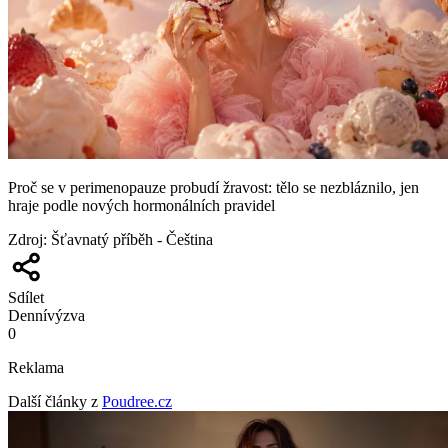
Proč se v perimenopauze probudí žravost: tělo se nezbláznilo, jen
hraje podle nových hormonálních pravidel
Zdroj
:
Šťavnatý příběh - Čeština
Sdílet
Denní
výzva
0
Reklama
Další články z
Poudree.cz