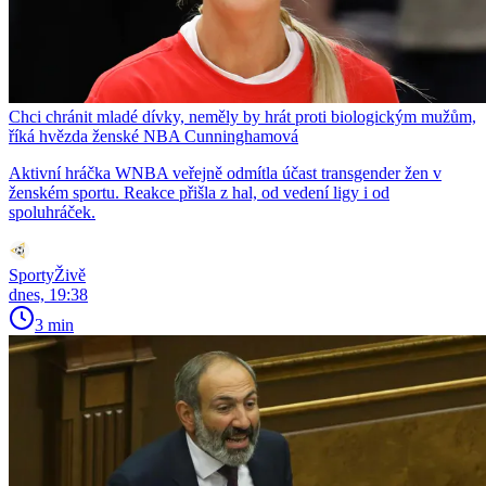
Chci chránit mladé dívky, neměly by hrát proti biologickým mužům,
říká hvězda ženské NBA Cunninghamová
Aktivní hráčka WNBA veřejně odmítla účast transgender žen v
ženském sportu. Reakce přišla z hal, od vedení ligy i od
spoluhráček.
SportyŽivě
dnes, 19:38
3 min