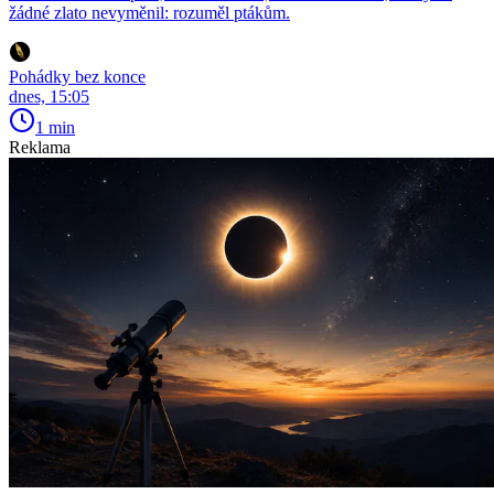
žádné zlato nevyměnil: rozuměl ptákům.
Pohádky bez konce
dnes, 15:05
1 min
Reklama