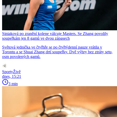
Siniaková po zranění kolene válcuje Masters. Se Zhang povolily
soupeřkám jen 8 gamů ve dvou zápasech
Světová jednička ve čtyřhře se po čtyřtýdenní pauze vrátila v
Torontu a se Shuai Zhang drtí soupeřky. Dvě výhry bez ztráty setu,
osm povolených gamů.
SportyŽivě
dnes, 15:21
3 min