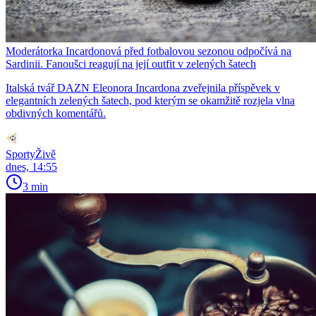
Moderátorka Incardonová před fotbalovou sezonou odpočívá na
Sardinii. Fanoušci reagují na její outfit v zelených šatech
Italská tvář DAZN Eleonora Incardona zveřejnila příspěvek v
elegantních zelených šatech, pod kterým se okamžitě rozjela vlna
obdivných komentářů.
SportyŽivě
dnes, 14:55
3 min