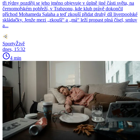
tři týdny později se jeho jméno objevuje v úplně jiné části světa, na
černomořském pobřeží, v Trabzonu, kde klub právě dokončil
příchod Mohameda Salaha a teď zkouší přidat druhý díl liverpoolské
skládačky. Jenže mezi „zkouší“ a „má“ leží propast plná čísel, smluv
a...
SportyŽivě
dnes, 15:32
4 min