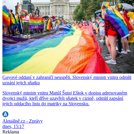
Gayové oddaní v zahraničí neuspěli. Slovenský ministr vnitra odmítl
uznání jejich sňatku
Slovenský ministr vnitra Matúš Šutaj Eštok v dopisu adresovaném
dvojici mužů, kteří dříve uzavřeli sňatek v cizině, odmítl zapsání
jejich oddacího listu do matriky na Slovensku.
Aktuálně.cz - Zprávy
dnes, 15:17
Reklama