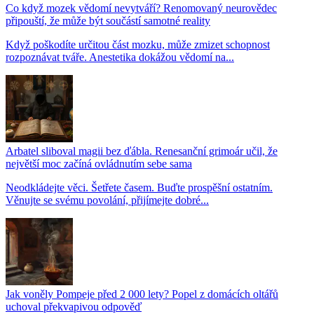
Co když mozek vědomí nevytváří? Renomovaný neurovědec
připouští, že může být součástí samotné reality
Když poškodíte určitou část mozku, může zmizet schopnost
rozpoznávat tváře. Anestetika dokážou vědomí na...
Arbatel sliboval magii bez ďábla. Renesanční grimoár učil, že
největší moc začíná ovládnutím sebe sama
Neodkládejte věci. Šetřete časem. Buďte prospěšní ostatním.
Věnujte se svému povolání, přijímejte dobré...
Jak voněly Pompeje před 2 000 lety? Popel z domácích oltářů
uchoval překvapivou odpověď