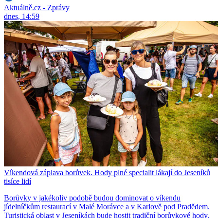
Aktuálně.cz - Zprávy
dnes, 14:59
Víkendová záplava borůvek. Hody plné specialit lákají do Jeseníků
tisíce lidí
Borůvky v jakékoliv podobě budou dominovat o víkendu
jídelníčkům restaurací v Malé Morávce a v Karlově pod Pradědem.
Turistická oblast v Jeseníkách bude hostit tradiční borůvkové hody.