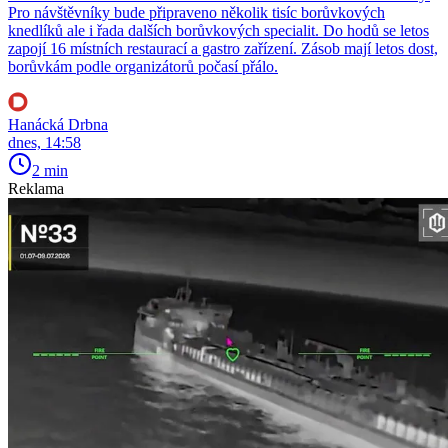
Pro návštěvníky bude připraveno několik tisíc borůvkových
knedlíků ale i řada dalších borůvkových specialit. Do hodů se letos
zapojí 16 místních restaurací a gastro zařízení. Zásob mají letos dost,
borůvkám podle organizátorů počasí přálo.
Hanácká Drbna
dnes, 14:58
2 min
Reklama