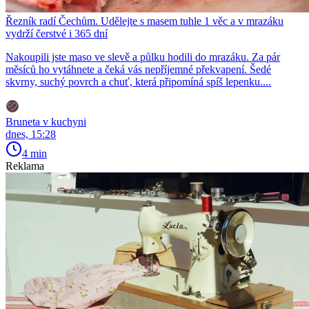
Řezník radí Čechům. Udělejte s masem tuhle 1 věc a v mrazáku
vydrží čerstvé i 365 dní
Nakoupili jste maso ve slevě a půlku hodili do mrazáku. Za pár
měsíců ho vytáhnete a čeká vás nepříjemné překvapení. Šedé
skvrny, suchý povrch a chuť, která připomíná spíš lepenku....
Bruneta v kuchyni
dnes, 15:28
4 min
Reklama