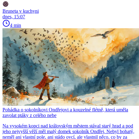
Bruneta v kuchyni
dnes, 15:07
4 min
Pohádka o sokolníkovi Ondřejovi a kouzelné flétně, která uměla
zavolat ptáky z celého nebe
Na vysokém kopci nad královským městem stával starý hrad a pod
jeho nejvyšší věží měl malý domek sokolník Ondřej. Nebyl bohatý,
neměl ani vlastní pole, ani stádo ovcí, ale vlastnil něco, co by za