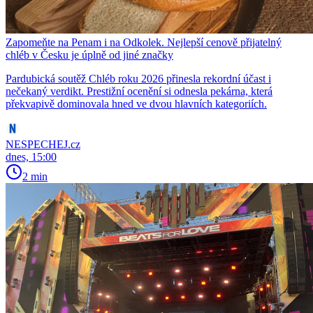
Zapomeňte na Penam i na Odkolek. Nejlepší cenově přijatelný
chléb v Česku je úplně od jiné značky
Pardubická soutěž Chléb roku 2026 přinesla rekordní účast i
nečekaný verdikt. Prestižní ocenění si odnesla pekárna, která
překvapivě dominovala hned ve dvou hlavních kategoriích.
NESPECHEJ.cz
dnes, 15:00
2 min