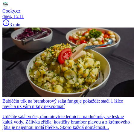
Cooky.cz
dnes, 15:11
3 min
Babiččin trik na bramborový salát funguje pokaždé: stačí 1 lžíce
navíc a už vám nikdy nezvodnatí
Uděláte salát večer, ráno otevřete lednici a na dně mísy se leskne
kaluž vody. Zálivka zřídla, kostičky brambor plavou a z krémového
jídla je najednou mdlá břečka. Skoro každá domácnost...