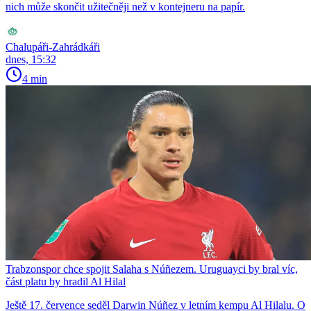
nich může skončit užitečněji než v kontejneru na papír.
Chalupáři-Zahrádkáři
dnes, 15:32
4 min
Trabzonspor chce spojit Salaha s Núñezem. Uruguayci by bral víc,
část platu by hradil Al Hilal
Ještě 17. července seděl Darwin Núñez v letním kempu Al Hilalu. O