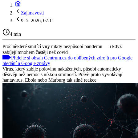
Zajímavosti
9. 5. 2026, 07:11
4 min
Proč některé smrtící viry nikdy nezpůsobí pandemii — i když
zabíjejí mnohem častěji než covid
Přidejte si obsah Centrum.cz do oblíbených zdrojů pro Google
hledání a Google zprávy
Virus, který zabije polovinu nakažených, působí automaticky
děsivěji než nemoc s nízkou smrtností. Právě proto vyvolávají
hantavirus, Ebola nebo Marburg tak silné reakce.