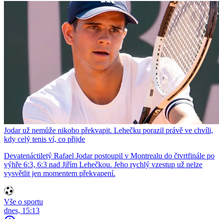
Jodar už nemůže nikoho překvapit. Lehečku porazil právě ve chvíli,
kdy celý tenis ví, co přijde
Devatenáctiletý Rafael Jodar postoupil v Montrealu do čtvrtfinále po
výhře 6:3, 6:3 nad Jiřím Lehečkou. Jeho rychlý vzestup už nelze
vysvětlit jen momentem překvapení.
Vše o sportu
dnes, 15:13