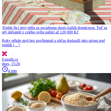
Tenhle šicí stroj měla za socialismu skoro každá domácnost. Teď za
něj sběratelé z celého světa nabízí až 120 000 Kč
Roky někde stojí bez povšimnutí a občas doslouží jako stojan pod
truhlík […]
Extrafit.cz
dnes, 15:26
4 min