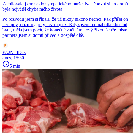
Zamilovala jsem se do sympatického muže. Nastěhovat si ho domů
byla největší chyba mého života
Po rozvodu jsem si říkala, že už nikdy nikoho nechci. Pak přišel on
– vtipný, pozorný, jiný než můj ex. Když jsem mu nabídla klíče od
bytu, měla jsem pocit, že konečně začínám nový život. Jenže místo
partnera jsem si domů přivedla dospělé dítě.
FAJNTIP.cz
dnes, 15:30
5 min