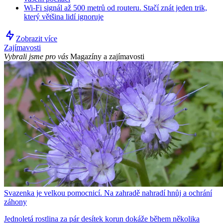
Wi-Fi signál až 500 metrů od routeru. Stačí znát jeden trik,
který většina lidí ignoruje
Zobrazit více
Zajímavosti
Vybrali jsme pro vás
Magazíny a zajímavosti
Svazenka je velkou pomocnicí. Na zahradě nahradí hnůj a ochrání
záhony
Jednoletá rostlina za pár desítek korun dokáže během několika