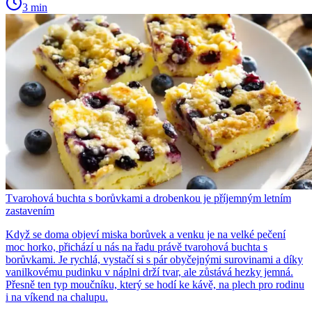
3 min
Tvarohová buchta s borůvkami a drobenkou je příjemným letním
zastavením
Když se doma objeví miska borůvek a venku je na velké pečení
moc horko, přichází u nás na řadu právě tvarohová buchta s
borůvkami. Je rychlá, vystačí si s pár obyčejnými surovinami a díky
vanilkovému pudinku v náplni drží tvar, ale zůstává hezky jemná.
Přesně ten typ moučníku, který se hodí ke kávě, na plech pro rodinu
i na víkend na chalupu.