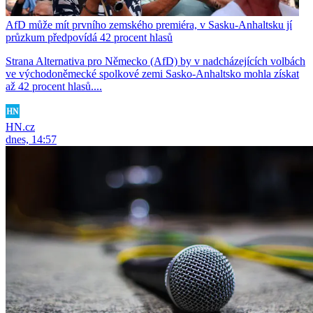
AfD může mít prvního zemského premiéra, v Sasku-Anhaltsku jí
průzkum předpovídá 42 procent hlasů
Strana Alternativa pro Německo (AfD) by v nadcházejících volbách
ve východoněmecké spolkové zemi Sasko-Anhaltsko mohla získat
až 42 procent hlasů....
HN.cz
dnes, 14:57