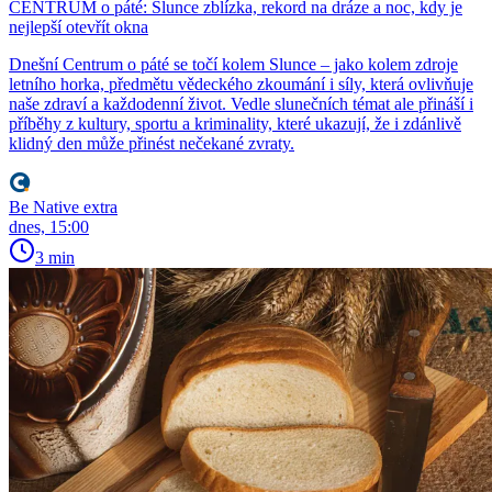
CENTRUM o páté: Slunce zblízka, rekord na dráze a noc, kdy je
nejlepší otevřít okna
Dnešní Centrum o páté se točí kolem Slunce – jako kolem zdroje
letního horka, předmětu vědeckého zkoumání i síly, která ovlivňuje
naše zdraví a každodenní život. Vedle slunečních témat ale přináší i
příběhy z kultury, sportu a kriminality, které ukazují, že i zdánlivě
klidný den může přinést nečekané zvraty.
Be Native extra
dnes, 15:00
3 min