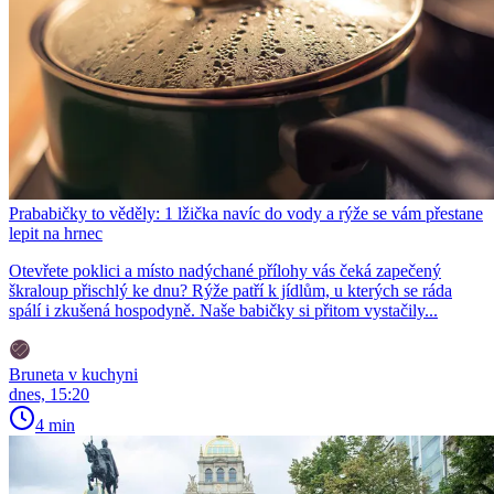
Prababičky to věděly: 1 lžička navíc do vody a rýže se vám přestane
lepit na hrnec
Otevřete poklici a místo nadýchané přílohy vás čeká zapečený
škraloup přischlý ke dnu? Rýže patří k jídlům, u kterých se ráda
spálí i zkušená hospodyně. Naše babičky si přitom vystačily...
Bruneta v kuchyni
dnes, 15:20
4 min