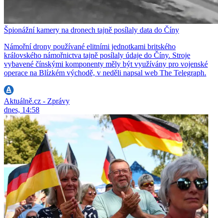
Špionážní kamery na dronech tajně posílaly data do Číny
Námořní drony používané elitními jednotkami britského
královského námořnictva tajně posílaly údaje do Číny. Stroje
vybavené čínskými komponenty měly být využívány pro vojenské
operace na Blízkém východě, v neděli napsal web The Telegraph.
Aktuálně.cz - Zprávy
dnes, 14:58