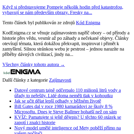
Když si představujeme Pompeje několik hodin před katastrofou,
vybavují se nám především obrazy. Fresky na...
Tento článek byl publikován ze zdrojů
Kód Enigma
KodEnigma.cz se věnuje zajímavostem napříč obory – od přírody a
historie přes vědu, vesmír až po záhady a nečekané objevy. Články
otevírají témata, která dokážou překvapit, inspirovat i přimět k
zamyšlení. Silnou stránkou webu je pestrost – jednou narazíte na
příběhy dávných civilizací, jindy na...
Všechny články tohoto autora →
Další články z kategorie
Zajímavosti
Datové centrum tajně odčerpalo 110 milionů litrů vody a
úřady to neřešily. Lidé doma neměli tlak v kohoutku
Jak se učit dělat lepší odhady v běžném životě
Bill Gates dal v roce 1980 kamarádovi ze školy 8 %
Microsoftu. Dnes je Steve Ballmer bohatší než on sám
KVÍZ: Pamatujete si ještě dějepis? U těchto 60 otázek se
zapotí i znalci historie
Nový model umělé inteligence od Mety poběží přímo na
vašem počítači