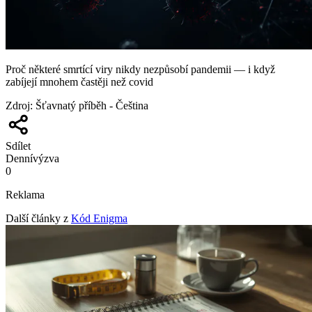
Proč některé smrtící viry nikdy nezpůsobí pandemii — i když
zabíjejí mnohem častěji než covid
Zdroj
:
Šťavnatý příběh - Čeština
Sdílet
Denní
výzva
0
Reklama
Další články z
Kód Enigma