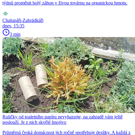
týdnů proměnit holý záhon v živou továrnu na organickou hmotu.
Chalupáři-Zahrádkáři
dnes, 15:35
3 min
Ruličky od toaletního papíru nevyhazujte, na zahradě vám ještě
poslouží. Je z nich skvělé hnojivo
Průměrná česká domácnost jich ročně spotřebuje desítky. A každá z