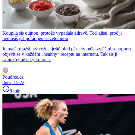
Koupila sis quinou, protože vypadala zdravě. Teď zjisti, proč ji
nemusíš jíst pořád jen se zeleninou
Je malá, dražší než rýže a ještě před pár lety měla zvláštní schopnost
objevit se v každém „healthy“ receptu na internetu. Tak sis ji
samozřejmě taky koupila.
Poudree.cz
dnes, 15:22
8 min