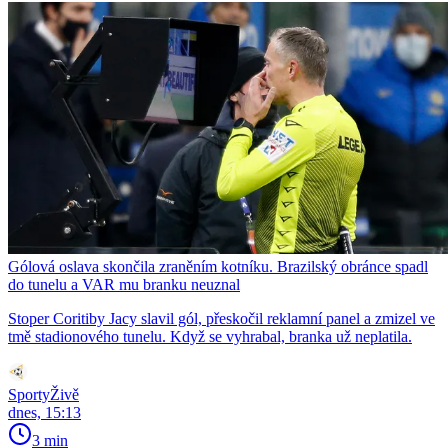
Gólová oslava skončila zraněním kotníku. Brazilský obránce spadl
do tunelu a VAR mu branku neuznal
Stoper Coritiby Jacy slavil gól, přeskočil reklamní panel a zmizel ve
tmě stadionového tunelu. Když se vyhrabal, branka už neplatila.
SportyŽivě
dnes, 15:13
3 min