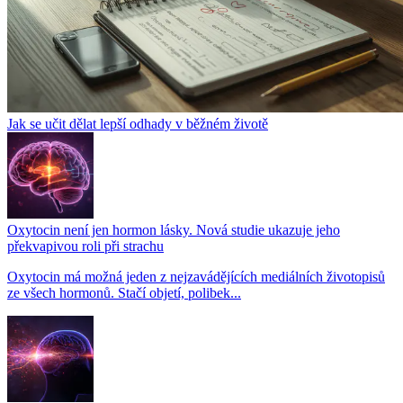
Jak se učit dělat lepší odhady v běžném životě
Oxytocin není jen hormon lásky. Nová studie ukazuje jeho
překvapivou roli při strachu
Oxytocin má možná jeden z nejzavádějících mediálních životopisů
ze všech hormonů. Stačí objetí, polibek...