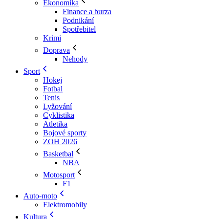
Ekonomika
Finance a burza
Podnikání
Spotřebitel
Krimi
Doprava
Nehody
Sport
Hokej
Fotbal
Tenis
Lyžování
Cyklistika
Atletika
Bojové sporty
ZOH 2026
Basketbal
NBA
Motosport
F1
Auto-moto
Elektromobily
Kultura