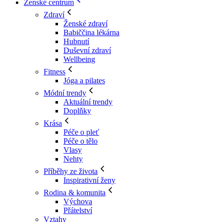
Ženské centrum
Zdraví
Ženské zdraví
Babiččina lékárna
Hubnutí
Duševní zdraví
Wellbeing
Fitness
Jóga a pilates
Módní trendy
Aktuální trendy
Doplňky
Krása
Péče o pleť
Péče o tělo
Vlasy
Nehty
Příběhy ze života
Inspirativní ženy
Rodina & komunita
Výchova
Přátelství
Vztahy