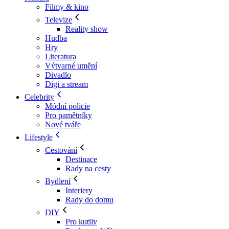
Filmy & kino
Televize
Reality show
Hudba
Hry
Literatura
Výtvarné umění
Divadlo
Digi a stream
Celebrity
Módní policie
Pro pamětníky
Nové tváře
Lifestyle
Cestování
Destinace
Rady na cesty
Bydlení
Interiery
Rady do domu
DIY
Pro kutily