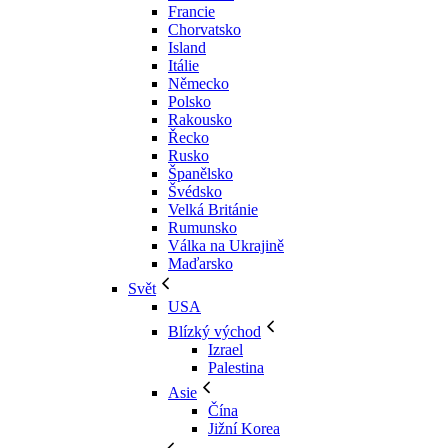
Francie
Chorvatsko
Island
Itálie
Německo
Polsko
Rakousko
Řecko
Rusko
Španělsko
Švédsko
Velká Británie
Rumunsko
Válka na Ukrajině
Maďarsko
Svět
USA
Blízký východ
Izrael
Palestina
Asie
Čína
Jižní Korea