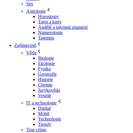
Sex
Astrologie
Horoskopy
Tarot a karty
Andělé a tajemná znamení
Numerologie
Tajemno
Zajímavosti
Věda
Biologie
Ekologie
Fyzika
Geografie
Historie
Chemie
Jazykověda
Vesmír
IT a technologie
Digital
Mobil
Technologie
Trendy
True crime