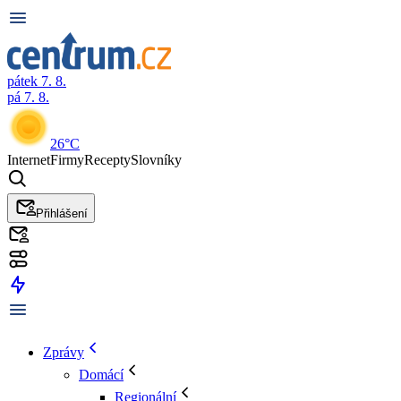
pátek 7. 8.
pá 7. 8.
26°C
Internet
Firmy
Recepty
Slovníky
Přihlášení
Zprávy
Domácí
Regionální