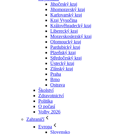
Jihočeský kraj
Jihomoravský kraj
Karlovarský kraj
Kraj Vysočina
Králověhradecký kraj
Liberecký kraj
Moravskoslezský kraj
Olomoucký kraj
Pardubický kraj
Plzeňský kraj
Středočeský kraj
Ústecký kraj
Zlínský kraj
Praha
Brno
Ostrava
Školství
Zdravotnictví
Politika
O počasí
Volby 2026
Zahraničí
Evropa
Slovensko