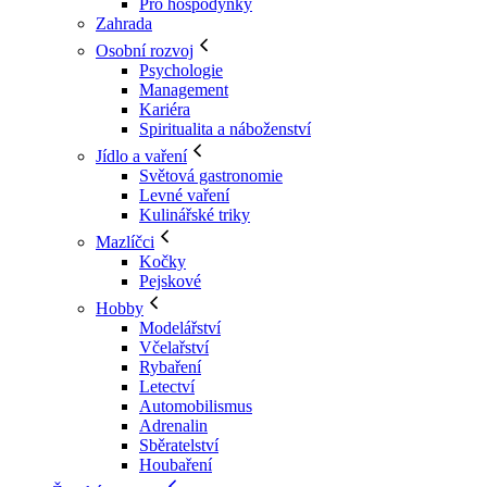
Pro hospodyňky
Zahrada
Osobní rozvoj
Psychologie
Management
Kariéra
Spiritualita a náboženství
Jídlo a vaření
Světová gastronomie
Levné vaření
Kulinářské triky
Mazlíčci
Kočky
Pejskové
Hobby
Modelářství
Včelařství
Rybaření
Letectví
Automobilismus
Adrenalin
Sběratelství
Houbaření