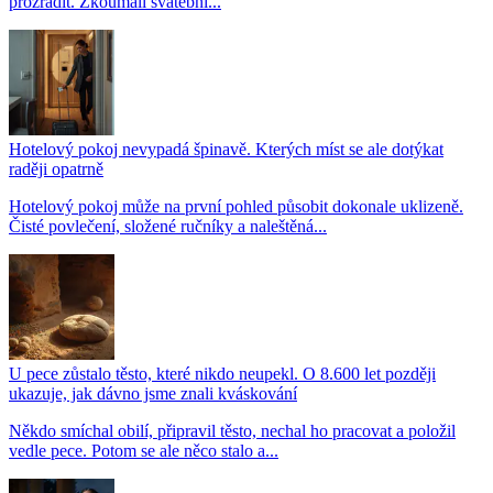
prozradit. Zkoumali svatební...
Hotelový pokoj nevypadá špinavě. Kterých míst se ale dotýkat
raději opatrně
Hotelový pokoj může na první pohled působit dokonale uklizeně.
Čisté povlečení, složené ručníky a naleštěná...
U pece zůstalo těsto, které nikdo neupekl. O 8.600 let později
ukazuje, jak dávno jsme znali kváskování
Někdo smíchal obilí, připravil těsto, nechal ho pracovat a položil
vedle pece. Potom se ale něco stalo a...