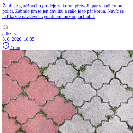
Žebřík z garážového prodeje za korun přetvořil pár v nádhernou
polici. Zabralo jim to jen chvilku a stálo je to pár korun. Navíc se
teď každé návštěvě svým dílem můžou pochlubit.
adbz.cz
8. 8. 2026, 18:35
2 min