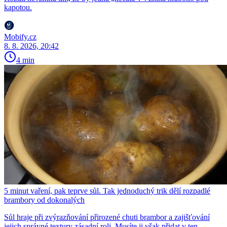
kapotou.
Mobify.cz
8. 8. 2026, 20:42
4 min
5 minut vaření, pak teprve sůl. Tak jednoduchý trik dělí rozpadlé
brambory od dokonalých
Sůl hraje při zvýrazňování přirozené chuti brambor a zajišťování
jejich správné textury zásadní roli. Musíte ji však přidat v ten