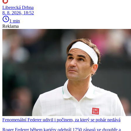
Liberecká Drbna
8. 8. 2026, 18:52
1 min
Reklama
Fenomenální Federer udivil i počinem, za který se pohár nedává
Roger Federer během kariéry odehrál 1750 zápasů ve dvouhře a