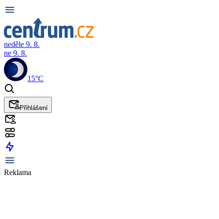
neděle 9. 8.
ne 9. 8.
15°C
Přihlášení
Reklama