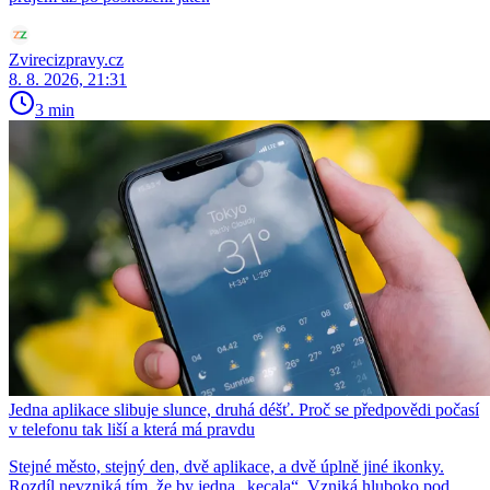
Zvirecizpravy.cz
8. 8. 2026, 21:31
3 min
Jedna aplikace slibuje slunce, druhá déšť. Proč se předpovědi počasí
v telefonu tak liší a která má pravdu
Stejné město, stejný den, dvě aplikace, a dvě úplně jiné ikonky.
Rozdíl nevzniká tím, že by jedna „kecala“. Vzniká hluboko pod