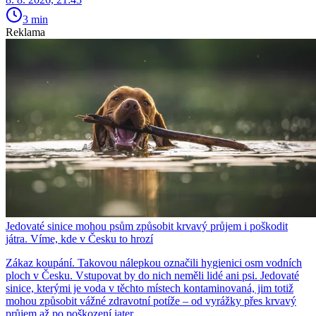
3 min
Reklama
Jedovaté sinice mohou psům způsobit krvavý průjem i poškodit
játra. Víme, kde v Česku to hrozí
Zákaz koupání. Takovou nálepkou označili hygienici osm vodních
ploch v Česku. Vstupovat by do nich neměli lidé ani psi. Jedovaté
sinice, kterými je voda v těchto místech kontaminovaná, jim totiž
mohou způsobit vážné zdravotní potíže – od vyrážky přes krvavý
průjem až po poškození jater.