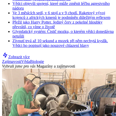
Vědci objevili spojení, které může změnit léčbu agresivního
nádoru
Ve 3 měsících sedí, v 6 stojí a v 9 chodí. Raketový vývoj
kojenců z afrických kmenů je podmíněn důležitým reflexem
Přežil jako Harry Potter. Jediný červ z pekelné hloubky
převrátil, co víme o životě
Glymfatický systém: Čistič mozku, o kterém vědci donedávna
netušili
Zívnutí trvá až 10 sekund a mozek při něm nechytá kyslík.
Vědci ho popisují jako nouzové chlazení hlavy
Zobrazit více
Zajímavosti
Věda
Biologie
Vybrali jsme pro vás
Magazíny a zajímavosti