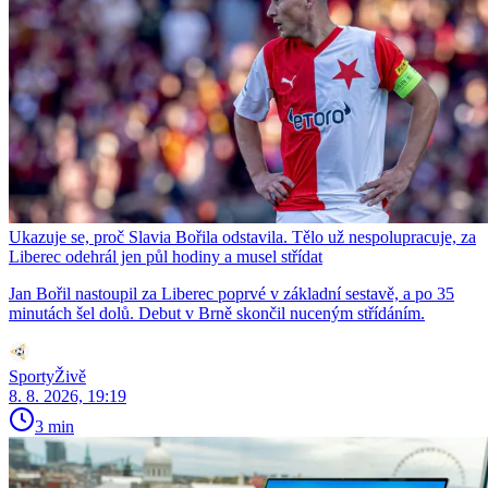
Ukazuje se, proč Slavia Bořila odstavila. Tělo už nespolupracuje, za
Liberec odehrál jen půl hodiny a musel střídat
Jan Bořil nastoupil za Liberec poprvé v základní sestavě, a po 35
minutách šel dolů. Debut v Brně skončil nuceným střídáním.
SportyŽivě
8. 8. 2026, 19:19
3 min