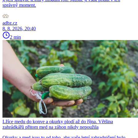
správný moment.
adbz.cz
8. 8. 2026, 20:40
2 min
Lžíce medu do konve a okurky plodí až do října. Většina
zahrádkářů přitom med na záhon nikdy nepoužila
Okurky a med jsou tu od toho, aby vaše letní zahradničení bylo