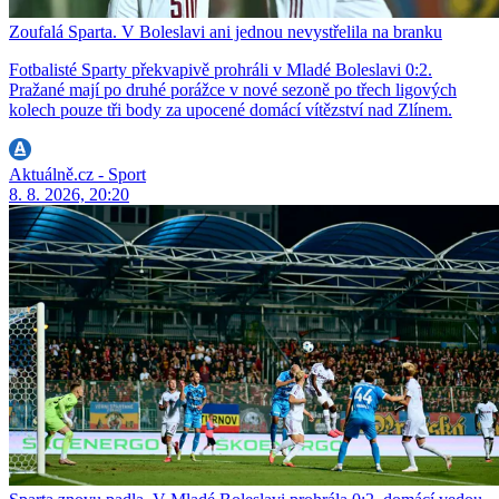
Zoufalá Sparta. V Boleslavi ani jednou nevystřelila na branku
Fotbalisté Sparty překvapivě prohráli v Mladé Boleslavi 0:2.
Pražané mají po druhé porážce v nové sezoně po třech ligových
kolech pouze tři body za upocené domácí vítězství nad Zlínem.
Aktuálně.cz - Sport
8. 8. 2026, 20:20