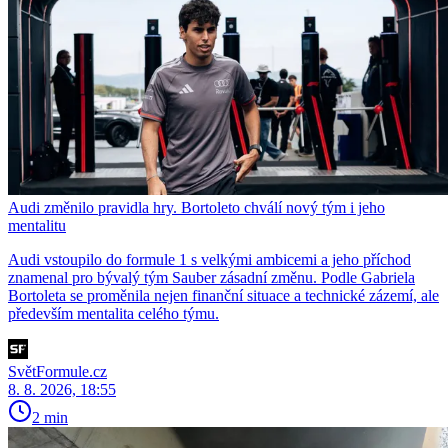
Audi změnilo pravidla hry. Bortoleto chválí nový tým i jeho
mentalitu
Audi vstoupilo do formule 1 s velkými ambicemi a jeho příchod
znamenal pro bývalý tým Sauber zásadní změnu. Podle Gabriela
Bortoleta se proměnila nejen finanční situace a technické zázemí, ale
především mentalita celého týmu.
SvětFormule.cz
8. 8. 2026, 18:55
2 min