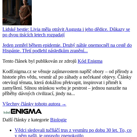
Lidské bestie: Livia měla otrávit Augusta i jeho dědice. Důkazy se
po dvou tisících letech rozpadají
Jeden zemřel během epidemie. Druhý náhle onemocněl na cestě do
Hispánie. Třetí podlehl následkům zranění...
Tento článek byl publikován ze zdrojů
Kód Enigma
KodEnigma.cz se věnuje zajímavostem napříč obory – od přírody a
historie přes vědu, vesmír až po záhady a nečekané objevy. Články
otevírají témata, která dokážou překvapit, inspirovat i přimět k
zamyšlení. Silnou stránkou webu je pestrost – jednou narazíte na
příběhy dávných civilizací, jindy na...
Všechny články tohoto autora →
Další články z kategorie
Biologie
Vědci sledovali tučňáčí trus z vesmíru po dobu 30 let. To, co
v něm našli, je opravdu znepokojilo