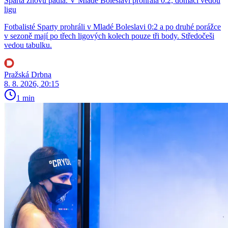
Sparta znovu padla. V Mladé Boleslavi prohrála 0:2, domácí vedou
ligu
Fotbalisté Sparty prohráli v Mladé Boleslavi 0:2 a po druhé porážce
v sezoně mají po třech ligových kolech pouze tři body. Středočeši
vedou tabulku.
Pražská Drbna
8. 8. 2026, 20:15
1 min