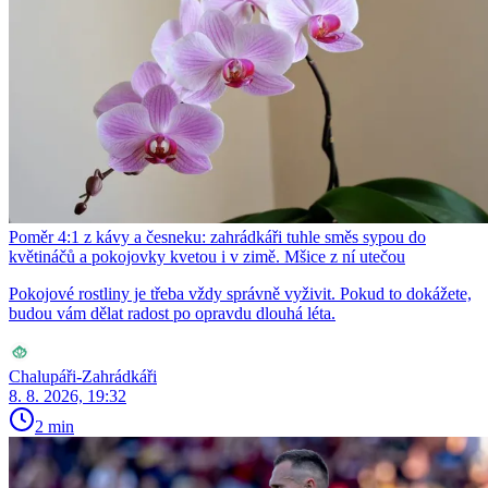
Poměr 4:1 z kávy a česneku: zahrádkáři tuhle směs sypou do
květináčů a pokojovky kvetou i v zimě. Mšice z ní utečou
Pokojové rostliny je třeba vždy správně vyživit. Pokud to dokážete,
budou vám dělat radost po opravdu dlouhá léta.
Chalupáři-Zahrádkáři
8. 8. 2026, 19:32
2 min