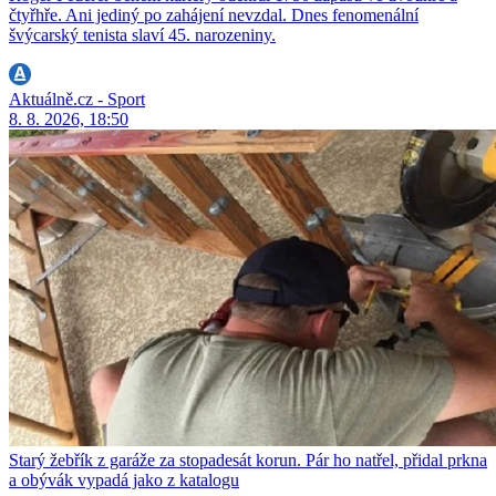
čtyřhře. Ani jediný po zahájení nevzdal. Dnes fenomenální
švýcarský tenista slaví 45. narozeniny.
Aktuálně.cz - Sport
8. 8. 2026, 18:50
Starý žebřík z garáže za stopadesát korun. Pár ho natřel, přidal prkna
a obývák vypadá jako z katalogu