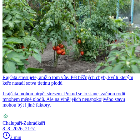
Rajčata stresujete, aniž o tom víte. Pět běžných chyb, kvůli kterým
keře nasadí sotva třetinu plodů
I rajčata mohou utrpět stresem. Pokud se to stane, začnou rodit
mnohem méně plodů. Ale na vině jejich neuspokojivého stavu
mohou být i jiné faktory.
Chalupáři-Zahrádkáři
8. 8. 2026, 21:51
2 min