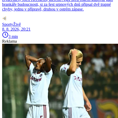
brankáře budoucnosti, si za šest srpnových dnů připsal dvě trapné
chyby, jednu v přípravě, druhou v ostrém zápase.
SportyŽivě
8. 8. 2026, 20:21
3 min
Reklama