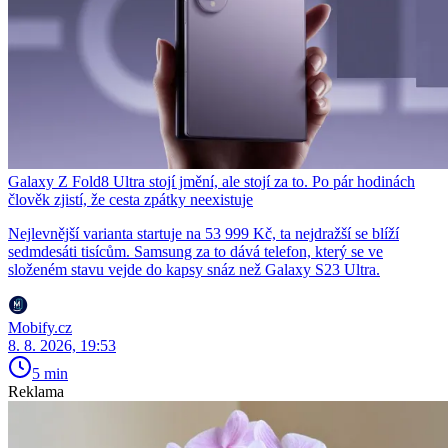
Galaxy Z Fold8 Ultra stojí jmění, ale stojí za to. Po pár hodinách
člověk zjistí, že cesta zpátky neexistuje
Nejlevnější varianta startuje na 53 999 Kč, ta nejdražší se blíží
sedmdesáti tisícům. Samsung za to dává telefon, který se ve
složeném stavu vejde do kapsy snáz než Galaxy S23 Ultra.
Mobify.cz
8. 8. 2026, 19:53
5 min
Reklama