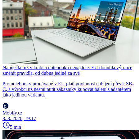
Nabíječku už v krabici notebooku nenajdete. EU donutila výrobce
změnit pravidla, od dubna jedině za své
Pro notebooky prodávané v EU platí povinnost nabíjení přes USB-
C, a výrobci už nesmí nutit zákazníky kupovat balení s adaptérem
jako jedinou variantu.
Mobify.cz
8. 8. 2026, 19:17
5 min