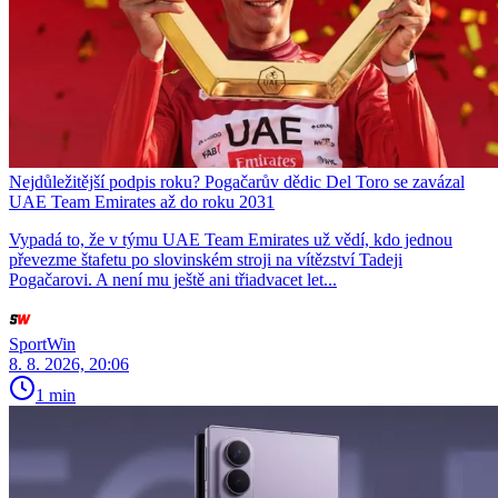
Nejdůležitější podpis roku? Pogačarův dědic Del Toro se zavázal
UAE Team Emirates až do roku 2031
Vypadá to, že v týmu UAE Team Emirates už vědí, kdo jednou
převezme štafetu po slovinském stroji na vítězství Tadeji
Pogačarovi. A není mu ještě ani třiadvacet let...
SportWin
8. 8. 2026, 20:06
1 min