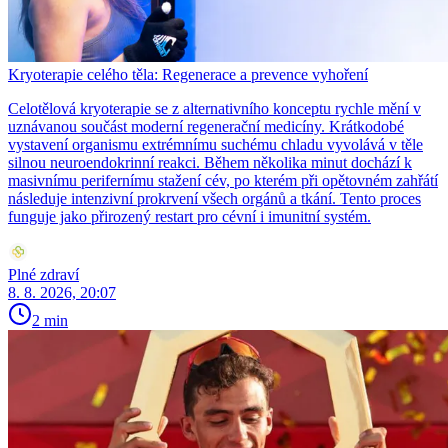
Kryoterapie celého těla: Regenerace a prevence vyhoření
Celotělová kryoterapie se z alternativního konceptu rychle mění v
uznávanou součást moderní regenerační medicíny. Krátkodobé
vystavení organismu extrémnímu suchému chladu vyvolává v těle
silnou neuroendokrinní reakci. Během několika minut dochází k
masivnímu perifernímu stažení cév, po kterém při opětovném zahřátí
následuje intenzivní prokrvení všech orgánů a tkání. Tento proces
funguje jako přirozený restart pro cévní i imunitní systém.
Plné zdraví
8. 8. 2026, 20:07
2 min