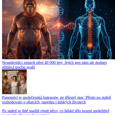
Neandertálci zmizeli před 40 000 lety. Jejich gen nám ale dodnes
přidává trochu svalů
Panenství je společenská kategorie, ne tělesný stav. Přesto po staletí
rozhodovalo o sňatcích, majetku i lidských životech
Po staletí se lidé snažili zjistit něco, co lidské tělo neumí spolehlivě