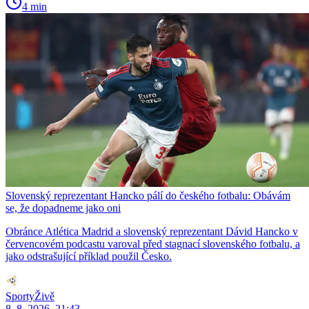
4 min
Slovenský reprezentant Hancko pálí do českého fotbalu: Obávám
se, že dopadneme jako oni
Obránce Atlética Madrid a slovenský reprezentant Dávid Hancko v
červencovém podcastu varoval před stagnací slovenského fotbalu, a
jako odstrašující příklad použil Česko.
SportyŽivě
8. 8. 2026, 21:43