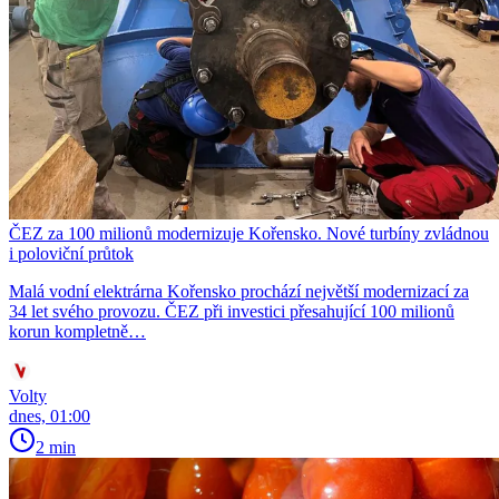
ČEZ za 100 milionů modernizuje Kořensko. Nové turbíny zvládnou
i poloviční průtok
Malá vodní elektrárna Kořensko prochází největší modernizací za
34 let svého provozu. ČEZ při investici přesahující 100 milionů
korun kompletně…
Volty
dnes, 01:00
2 min