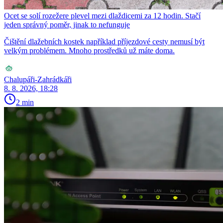
Ocet se solí rozežere plevel mezi dlaždicemi za 12 hodin. Stačí
jeden správný poměr, jinak to nefunguje
Čištění dlažebních kostek například příjezdové cesty nemusí být
velkým problémem. Mnoho prostředků už máte doma.
Chalupáři-Zahrádkáři
8. 8. 2026, 18:28
2 min