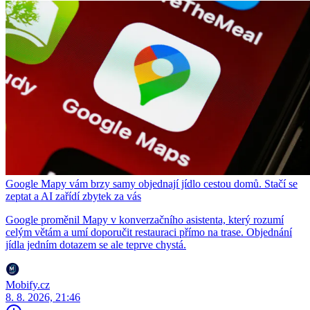
Google Mapy vám brzy samy objednají jídlo cestou domů. Stačí se
zeptat a AI zařídí zbytek za vás
Google proměnil Mapy v konverzačního asistenta, který rozumí
celým větám a umí doporučit restauraci přímo na trase. Objednání
jídla jedním dotazem se ale teprve chystá.
Mobify.cz
8. 8. 2026, 21:46