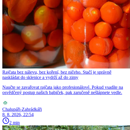
Rajčata bez nálevu, bez koření, bez ničeho. Stačí je správně
naskládat do sklenice a vydrží až do zimy
Naučte se zavařovat rajčata jako profesionálové. Pokud vsadíte na
osvědčený postup našich babiček, pak zaručeně nešlápnete vedle.
Chalupáři-Zahrádkáři
8. 8. 2026, 22:54
2 min