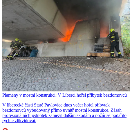
Plameny v mostní konstrukci: V Liberci hořel příbytek bezdomovců
V liberecké části Staré Pavlovice dnes večer hořel příbytek
bezdomovců vybudovaný přímo uvnitř mostní konstrukce. Zásah
profesionálních jednotek zamezil dalším škodám a požár se podařilo
rychle zlikvidovat.