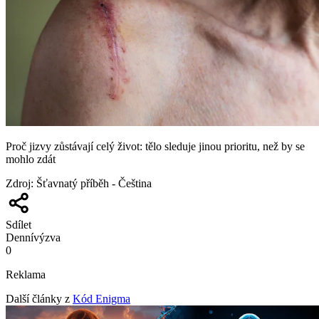
Proč jizvy zůstávají celý život: tělo sleduje jinou prioritu, než by se
mohlo zdát
Zdroj
:
Šťavnatý příběh - Čeština
Sdílet
Denní
výzva
0
Reklama
Další články z
Kód Enigma