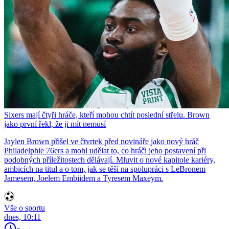
Sixers mají čtyři hráče, kteří mohou chtít poslední střelu. Brown
jako první řekl, že ji mít nemusí
Jaylen Brown přišel ve čtvrtek před novináře jako nový hráč
Philadelphie 76ers a mohl udělat to, co hráči jeho postavení při
podobných příležitostech dělávají. Mluvit o nové kapitole kariéry,
ambicích na titul a o tom, jak se těší na spolupráci s LeBronem
Jamesem, Joelem Embiidem a Tyresem Maxeym.
Vše o sportu
dnes, 10:11