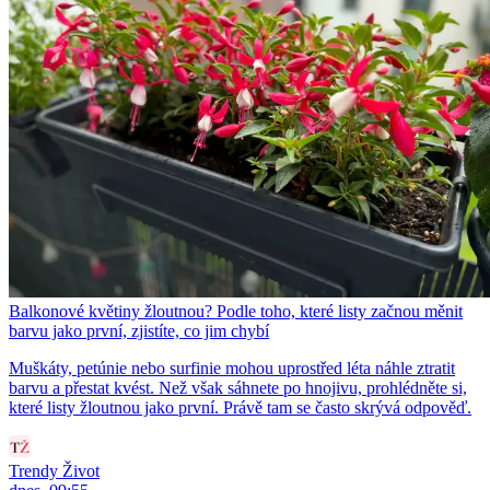
Balkonové květiny žloutnou? Podle toho, které listy začnou měnit
barvu jako první, zjistíte, co jim chybí
Muškáty, petúnie nebo surfinie mohou uprostřed léta náhle ztratit
barvu a přestat kvést. Než však sáhnete po hnojivu, prohlédněte si,
které listy žloutnou jako první. Právě tam se často skrývá odpověď.
Trendy Život