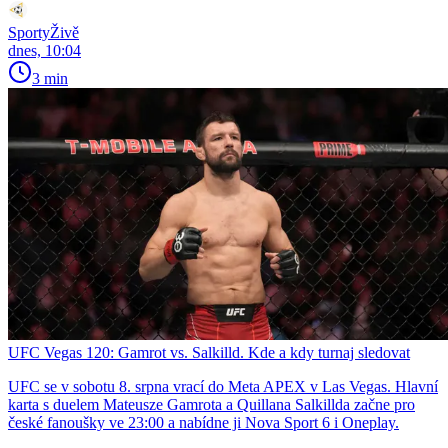
SportyŽivě
dnes, 10:04
3 min
UFC Vegas 120: Gamrot vs. Salkilld. Kde a kdy turnaj sledovat
UFC se v sobotu 8. srpna vrací do Meta APEX v Las Vegas. Hlavní
karta s duelem Mateusze Gamrota a Quillana Salkillda začne pro
české fanoušky ve 23:00 a nabídne ji Nova Sport 6 i Oneplay.