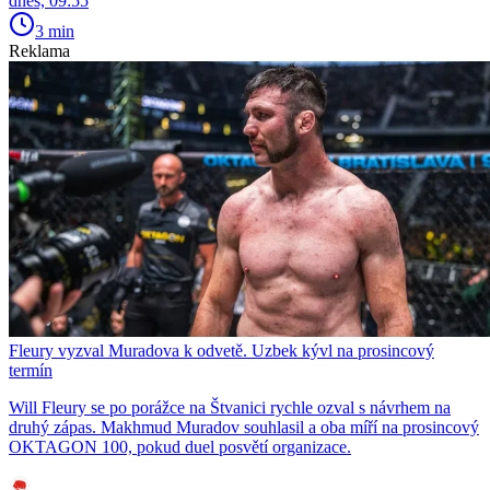
dnes, 09:55
3 min
Reklama
Fleury vyzval Muradova k odvetě. Uzbek kývl na prosincový
termín
Will Fleury se po porážce na Štvanici rychle ozval s návrhem na
druhý zápas. Makhmud Muradov souhlasil a oba míří na prosincový
OKTAGON 100, pokud duel posvětí organizace.