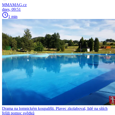
MMAMAG.cz
dnes, 09:51
1 min
Drama na lomnickém koupališti. Plavec zkolaboval, lidé na sítích
řešili pomoc svědků