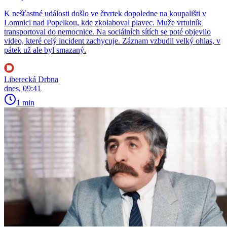
K nešťastné události došlo ve čtvrtek dopoledne na koupališti v
Lomnici nad Popelkou, kde zkolaboval plavec. Muže vrtulník
transportoval do nemocnice. Na sociálních sítích se poté objevilo
video, které celý incident zachycuje. Záznam vzbudil velký ohlas, v
pátek už ale byl smazaný.
Liberecká Drbna
dnes, 09:41
1 min