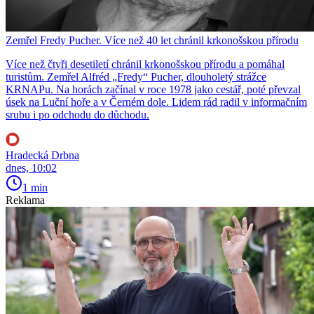
Zemřel Fredy Pucher. Více než 40 let chránil krkonošskou přírodu
Více než čtyři desetiletí chránil krkonošskou přírodu a pomáhal
turistům. Zemřel Alfréd „Fredy“ Pucher, dlouholetý strážce
KRNAPu. Na horách začínal v roce 1978 jako cestář, poté převzal
úsek na Luční hoře a v Černém dole. Lidem rád radil v informačním
srubu i po odchodu do důchodu.
Hradecká Drbna
dnes, 10:02
1 min
Reklama