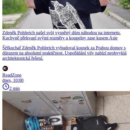
Zdeněk Pohlreich našel svůj vysněný dům náhodou na internetu.
Kuchyně překvapí svými rozměry a koupelny zase kusem Asie
Šéfkuchař Zdeněk Pohlreich vybudoval kousek za Prahou domov s
důrazem na absolutní praktičnost. Uspořádání vily nabízí neobvyklá
architektonická řešení.
ReadZone
dnes, 10:00
2 min