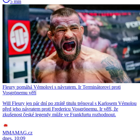
5 min
Fleury pomáhá Vémolovi s návratem. Ir Terminátorovi proti
Vosgrönemu věří
Will Fleury jen pár dní po ztrátě titulu trénoval s Karlosem Vémolou
před jeho návratem proti Fredericu Vosgrönemu. Ir věří, že
zkušenost české legendy může ve Frankfurtu rozhodnout.
MMAMAG.cz
dnes, 10:09