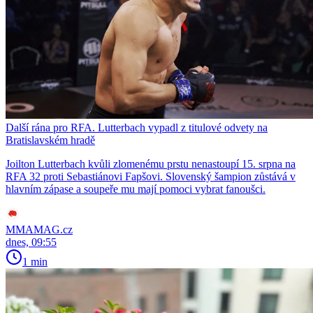
Další rána pro RFA. Lutterbach vypadl z titulové odvety na
Bratislavském hradě
Joilton Lutterbach kvůli zlomenému prstu nenastoupí 15. srpna na
RFA 32 proti Sebastiánovi Fapšovi. Slovenský šampion zůstává v
hlavním zápase a soupeře mu mají pomoci vybrat fanoušci.
MMAMAG.cz
dnes, 09:55
1 min