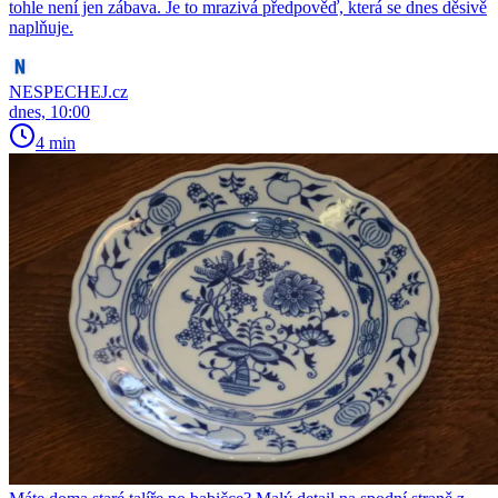
tohle není jen zábava. Je to mrazivá předpověď, která se dnes děsivě
naplňuje.
NESPECHEJ.cz
dnes, 10:00
4 min