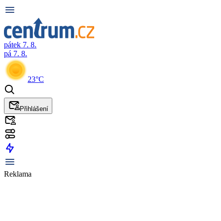
pátek 7. 8.
pá 7. 8.
23°C
Přihlášení
Reklama