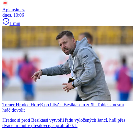
Aplausin.cz
dnes, 10:06
1 min
Trenér Hradce Horejš po bitvě s Besiktasem zuřil. Tohle si nesmí
hráč dovolit
Hradec si proti Besiktasi vytvořil řadu vyložených šancí, hrál přes
dvacet minut v přesilovce, a prohrál 0:1.