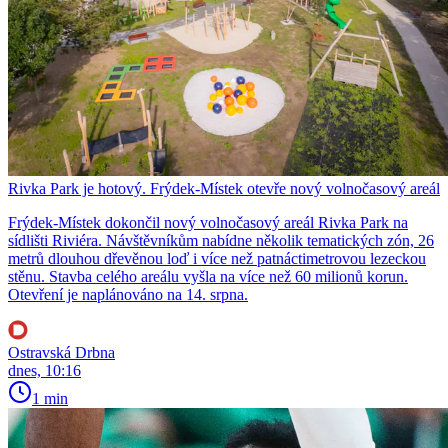
Rivka Park je hotový. Frýdek-Místek otevře nový volnočasový areál
Frýdek-Místek dokončil nový volnočasový areál Rivka Park na
sídlišti Riviéra. Návštěvníkům nabídne několik tematických zón, 26
metrů dlouhou dřevěnou loď i více než patnáctimetrovou lezeckou
stěnu. Stavba celého areálu vyšla na více než 60 milionů korun.
Otevření je naplánováno na 14. srpna.
Ostravská Drbna
dnes, 10:16
1 min