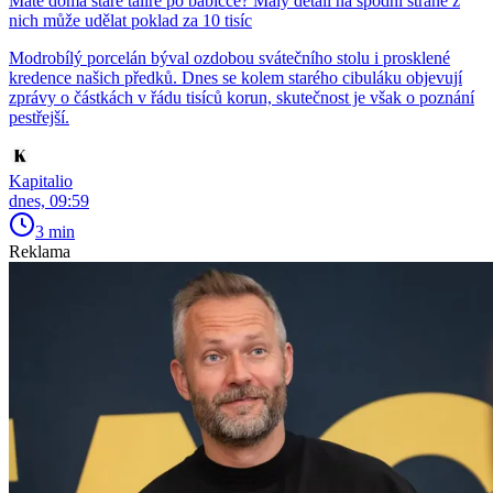
Máte doma staré talíře po babičce? Malý detail na spodní straně z
nich může udělat poklad za 10 tisíc
Modrobílý porcelán býval ozdobou svátečního stolu i prosklené
kredence našich předků. Dnes se kolem starého cibuláku objevují
zprávy o částkách v řádu tisíců korun, skutečnost je však o poznání
pestřejší.
Kapitalio
dnes, 09:59
3 min
Reklama