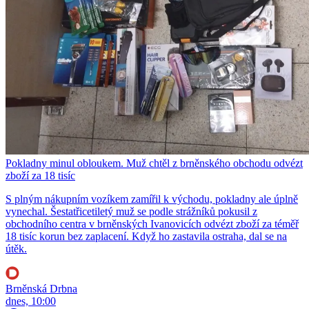
Pokladny minul obloukem. Muž chtěl z brněnského obchodu odvézt
zboží za 18 tisíc
S plným nákupním vozíkem zamířil k východu, pokladny ale úplně
vynechal. Šestatřicetiletý muž se podle strážníků pokusil z
obchodního centra v brněnských Ivanovicích odvézt zboží za téměř
18 tisíc korun bez zaplacení. Když ho zastavila ostraha, dal se na
útěk.
Brněnská Drbna
dnes, 10:00