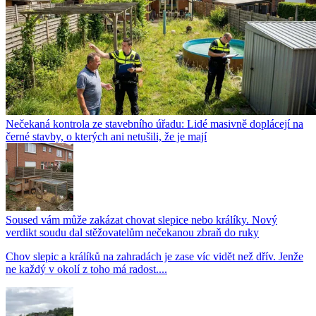
Nečekaná kontrola ze stavebního úřadu: Lidé masivně doplácejí na
černé stavby, o kterých ani netušili, že je mají
Soused vám může zakázat chovat slepice nebo králíky. Nový
verdikt soudu dal stěžovatelům nečekanou zbraň do ruky
Chov slepic a králíků na zahradách je zase víc vidět než dřív. Jenže
ne každý v okolí z toho má radost....