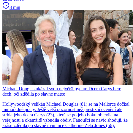
3 min
Michael Douglas ukázal svou největší pýchu: Dcera Carys bere
dech, oči zdědila po slavné matce
Hollywoodský velikán Michael Douglas (81) se na Mallorce dočkal
mimořádné pocty. Ještě větší pozornost než prestižní ocenění ale
strhla jeho dcera Carys (23), která se po jeho boku objevila na
veřejnosti a okamžitě vzbudila obdiv. Fanoušci se navíc shodují, že
krásu zdědila po slavné mamince Catherine Zeta-Jones (56).