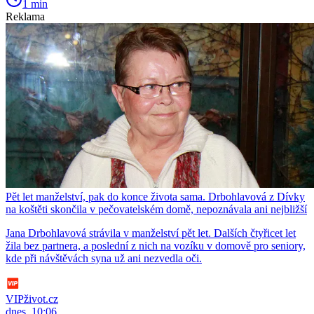
1 min
Reklama
Pět let manželství, pak do konce života sama. Drbohlavová z Dívky
na koštěti skončila v pečovatelském domě, nepoznávala ani nejbližší
Jana Drbohlavová strávila v manželství pět let. Dalších čtyřicet let
žila bez partnera, a poslední z nich na vozíku v domově pro seniory,
kde při návštěvách syna už ani nezvedla oči.
VIPživot.cz
dnes, 10:06