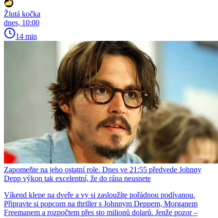
Žlutá kočka
dnes, 10:00
14 min
Zapomeňte na jeho ostatní role. Dnes ve 21:55 předvede Johnny
Depp výkon tak excelentní, že do rána neusnete
Víkend klepe na dveře a vy si zasloužíte pořádnou podívanou.
Připravte si popcorn na thriller s Johnnym Deppem, Morganem
Freemanem a rozpočtem přes sto milionů dolarů. Jenže pozor –