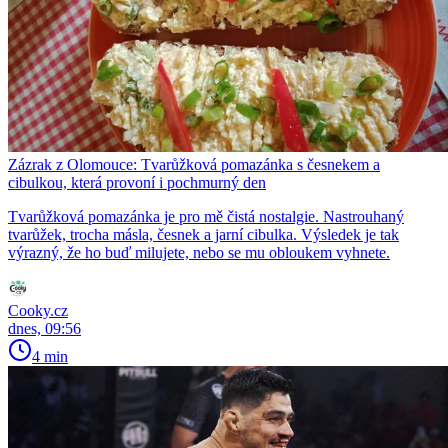
Zázrak z Olomouce: Tvarůžková pomazánka s česnekem a
cibulkou, která provoní i pochmurný den
Tvarůžková pomazánka je pro mě čistá nostalgie. Nastrouhaný
tvarůžek, trocha másla, česnek a jarní cibulka. Výsledek je tak
výrazný, že ho buď milujete, nebo se mu obloukem vyhnete.
Cooky.cz
dnes, 09:56
4 min