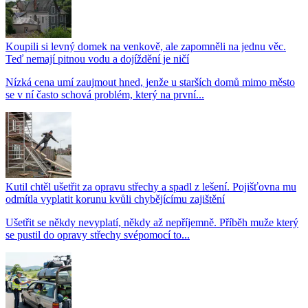
Koupili si levný domek na venkově, ale zapomněli na jednu věc.
Teď nemají pitnou vodu a dojíždění je ničí
Nízká cena umí zaujmout hned, jenže u starších domů mimo město
se v ní často schová problém, který na první...
Kutil chtěl ušetřit za opravu střechy a spadl z lešení. Pojišťovna mu
odmítla vyplatit korunu kvůli chybějícímu zajištění
Ušetřit se někdy nevyplatí, někdy až nepříjemně. Příběh muže který
se pustil do opravy střechy svépomocí to...