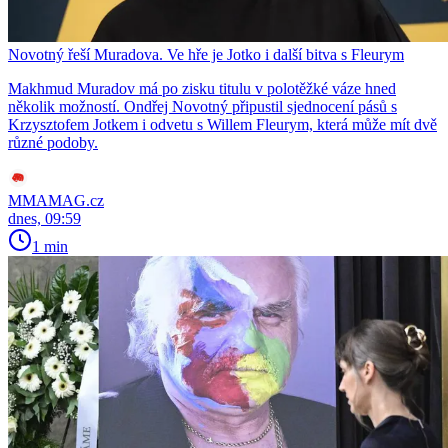
Novotný řeší Muradova. Ve hře je Jotko i další bitva s Fleurym
Makhmud Muradov má po zisku titulu v polotěžké váze hned
několik možností. Ondřej Novotný připustil sjednocení pásů s
Krzysztofem Jotkem i odvetu s Willem Fleurym, která může mít dvě
různé podoby.
MMAMAG.cz
dnes, 09:59
1 min