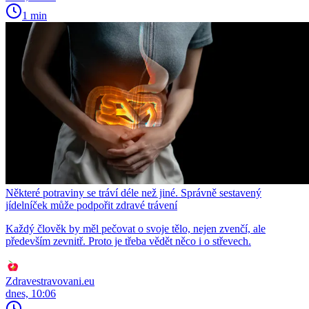
1 min
Některé potraviny se tráví déle než jiné. Správně sestavený
jídelníček může podpořit zdravé trávení
Každý člověk by měl pečovat o svoje tělo, nejen zvenčí, ale
především zevnitř. Proto je třeba vědět něco i o střevech.
Zdravestravovani.eu
dnes, 10:06