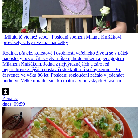
„Miluju tě víc než sebe.“ Poslední sbohem Milanu Knížákovi
provázely salvy i vzkaz manželky
Rodina, přátelé, kolegové i osobnosti veřejného života se v pátek
naposledy rozloučili s výtvarníkem, hudebníkem a pedagogem
Milanem Knížákem. Jedna z nejvýraznějších a zároveň
nejkontroverznějších postav české kulturní scény zemřela 26.
července ve věku 86 let. Poslední rozloučení začalo v jedenáct
hodin ve Velké obřadní síni krematoria v pražských Strašnicích.
Žena.cz
dnes, 09:59