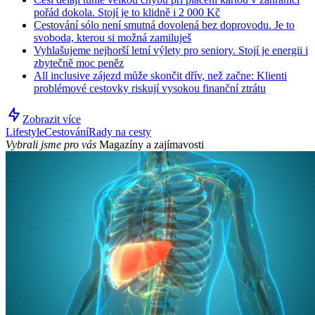
pořád dokola. Stojí je to klidně i 2 000 Kč
Cestování sólo není smutná dovolená bez doprovodu. Je to
svoboda, kterou si možná zamiluješ
Vyhlašujeme nejhorší letní výlety pro seniory. Stojí je energii i
zbytečně moc peněz
All inclusive zájezd může skončit dřív, než začne: Klienti
problémové cestovky riskují vysokou finanční ztrátu
Zobrazit více
Lifestyle
Cestování
Rady na cesty
Vybrali jsme pro vás
Magazíny a zajímavosti