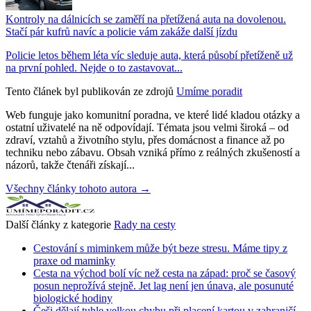
Kontroly na dálnicích se zaměří na přetížená auta na dovolenou.
Stačí pár kufrů navíc a policie vám zakáže další jízdu
Policie letos během léta víc sleduje auta, která působí přetíženě už
na první pohled. Nejde o to zastavovat...
Tento článek byl publikován ze zdrojů
Umíme poradit
Web funguje jako komunitní poradna, ve které lidé kladou otázky a
ostatní uživatelé na ně odpovídají. Témata jsou velmi široká – od
zdraví, vztahů a životního stylu, přes domácnost a finance až po
techniku nebo zábavu. Obsah vzniká přímo z reálných zkušeností a
názorů, takže čtenáři získají...
Všechny články tohoto autora →
Další články z kategorie
Rady na cesty
Cestování s miminkem může být beze stresu. Máme tipy z
praxe od maminky
Cesta na východ bolí víc než cesta na západ: proč se časový
posun neprožívá stejně. Jet lag není jen únava, ale posunuté
biologické hodiny
Češi dělají tuhle velkou chybu při placení kartou v zahraničí