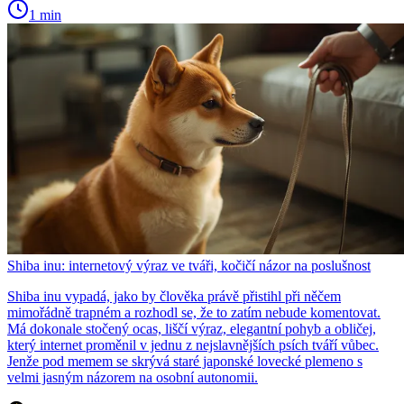
1 min
Shiba inu: internetový výraz ve tváři, kočičí názor na poslušnost
Shiba inu vypadá, jako by člověka právě přistihl při něčem
mimořádně trapném a rozhodl se, že to zatím nebude komentovat.
Má dokonale stočený ocas, liščí výraz, elegantní pohyb a obličej,
který internet proměnil v jednu z nejslavnějších psích tváří vůbec.
Jenže pod memem se skrývá staré japonské lovecké plemeno s
velmi jasným názorem na osobní autonomii.