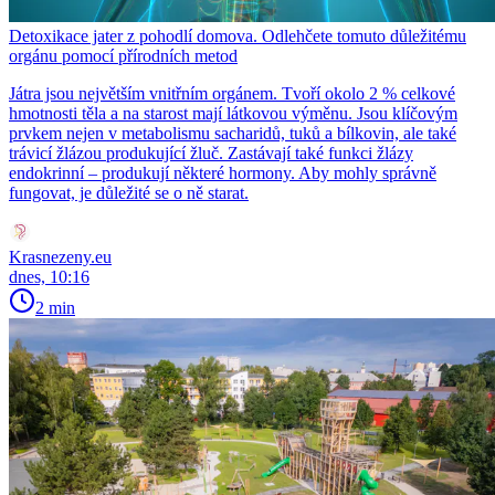
Detoxikace jater z pohodlí domova. Odlehčete tomuto důležitému
orgánu pomocí přírodních metod
Játra jsou největším vnitřním orgánem. Tvoří okolo 2 % celkové
hmotnosti těla a na starost mají látkovou výměnu. Jsou klíčovým
prvkem nejen v metabolismu sacharidů, tuků a bílkovin, ale také
trávicí žlázou produkující žluč. Zastávají také funkci žlázy
endokrinní – produkují některé hormony. Aby mohly správně
fungovat, je důležité se o ně starat.
Krasnezeny.eu
dnes, 10:16
2 min