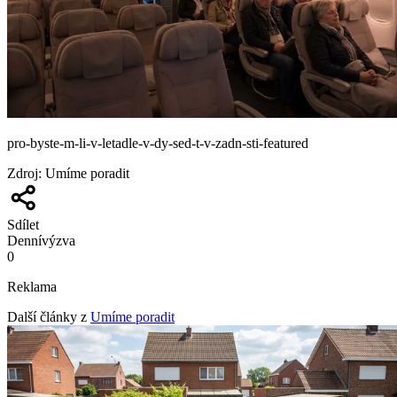
pro-byste-m-li-v-letadle-v-dy-sed-t-v-zadn-sti-featured
Zdroj
:
Umíme poradit
Sdílet
Denní
výzva
0
Reklama
Další články z
Umíme poradit