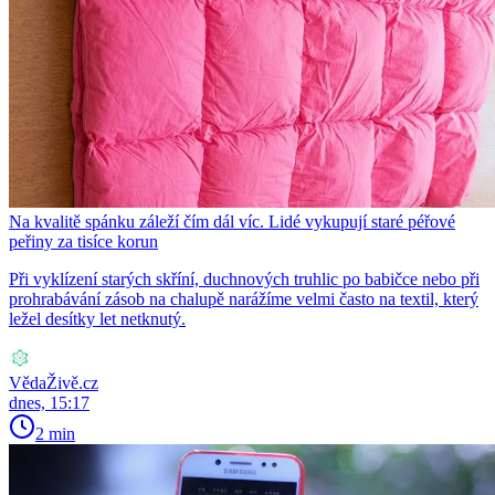
Na kvalitě spánku záleží čím dál víc. Lidé vykupují staré péřové
peřiny za tisíce korun
Při vyklízení starých skříní, duchnových truhlic po babičce nebo při
prohrabávání zásob na chalupě narážíme velmi často na textil, který
ležel desítky let netknutý.
VědaŽivě.cz
dnes, 15:17
2 min