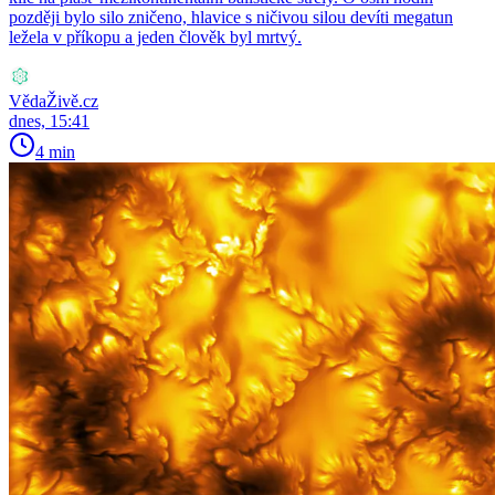
později bylo silo zničeno, hlavice s ničivou silou devíti megatun
ležela v příkopu a jeden člověk byl mrtvý.
VědaŽivě.cz
dnes, 15:41
4 min