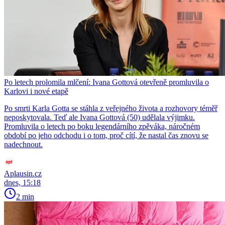
Po letech prolomila mlčení: Ivana Gottová otevřeně promluvila o
Karlovi i nové etapě
Po smrti Karla Gotta se stáhla z veřejného života a rozhovory téměř
neposkytovala. Teď ale Ivana Gottová (50) udělala výjimku.
Promluvila o letech po boku legendárního zpěváka, náročném
období po jeho odchodu i o tom, proč cítí, že nastal čas znovu se
nadechnout.
Aplausin.cz
dnes, 15:18
2 min