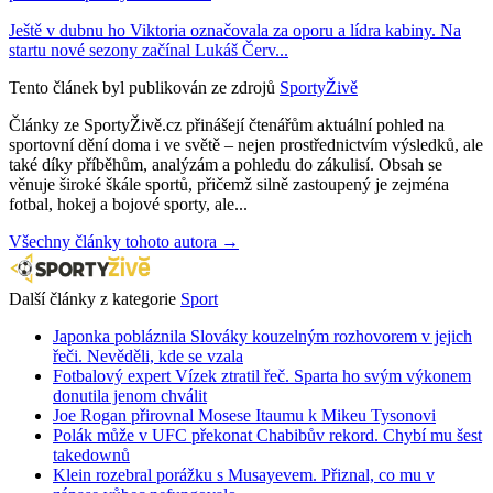
Ještě v dubnu ho Viktoria označovala za oporu a lídra kabiny. Na
startu nové sezony začínal Lukáš Červ...
Tento článek byl publikován ze zdrojů
SportyŽivě
Články ze SportyŽivě.cz přinášejí čtenářům aktuální pohled na
sportovní dění doma i ve světě – nejen prostřednictvím výsledků, ale
také díky příběhům, analýzám a pohledu do zákulisí. Obsah se
věnuje široké škále sportů, přičemž silně zastoupený je zejména
fotbal, hokej a bojové sporty, ale...
Všechny články tohoto autora →
Další články z kategorie
Sport
Japonka pobláznila Slováky kouzelným rozhovorem v jejich
řeči. Nevěděli, kde se vzala
Fotbalový expert Vízek ztratil řeč. Sparta ho svým výkonem
donutila jenom chválit
Joe Rogan přirovnal Mosese Itaumu k Mikeu Tysonovi
Polák může v UFC překonat Chabibův rekord. Chybí mu šest
takedownů
Klein rozebral porážku s Musayevem. Přiznal, co mu v