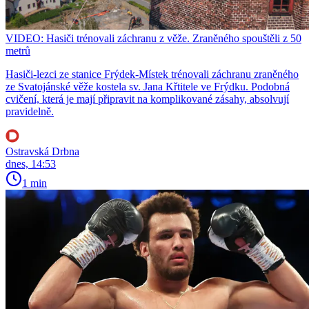
VIDEO: Hasiči trénovali záchranu z věže. Zraněného spouštěli z 50
metrů
Hasiči-lezci ze stanice Frýdek-Místek trénovali záchranu zraněného
ze Svatojánské věže kostela sv. Jana Křtitele ve Frýdku. Podobná
cvičení, která je mají připravit na komplikované zásahy, absolvují
pravidelně.
Ostravská Drbna
dnes, 14:53
1 min