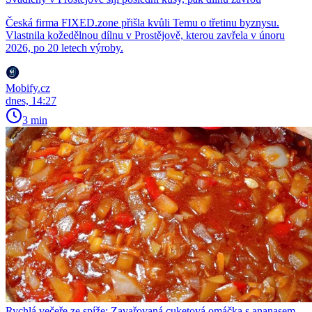
Česká firma FIXED.zone přišla kvůli Temu o třetinu byznysu.
Vlastnila kožedělnou dílnu v Prostějově, kterou zavřela v únoru
2026, po 20 letech výroby.
Mobify.cz
dnes, 14:27
3 min
Rychlá večeře ze spíže: Zavařovaná cuketová omáčka s ananasem