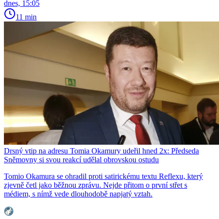
dnes, 15:05
11 min
Drsný vtip na adresu Tomia Okamury udeřil hned 2x: Předseda
Sněmovny si svou reakcí udělal obrovskou ostudu
Tomio Okamura se ohradil proti satirickému textu Reflexu, který
zjevně četl jako běžnou zprávu. Nejde přitom o první střet s
médiem, s nímž vede dlouhodobě napjatý vztah.