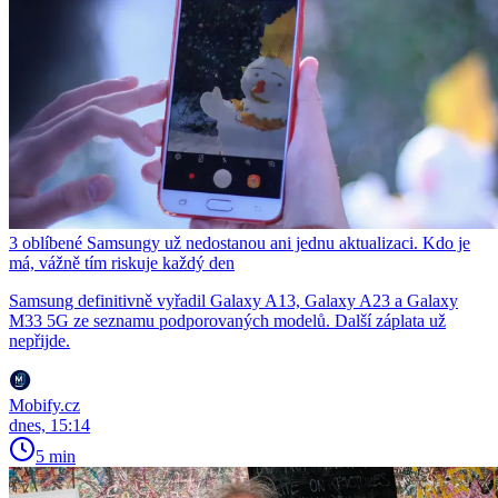
3 oblíbené Samsungy už nedostanou ani jednu aktualizaci. Kdo je
má, vážně tím riskuje každý den
Samsung definitivně vyřadil Galaxy A13, Galaxy A23 a Galaxy
M33 5G ze seznamu podporovaných modelů. Další záplata už
nepřijde.
Mobify.cz
dnes, 15:14
5 min