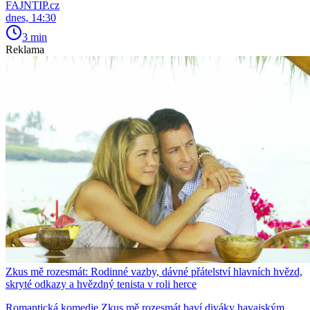
FAJNTIP.cz
dnes, 14:30
3 min
Reklama
Zkus mě rozesmát: Rodinné vazby, dávné přátelství hlavních hvězd,
skryté odkazy a hvězdný tenista v roli herce
Romantická komedie Zkus mě rozesmát baví diváky havajským