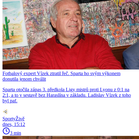
Fotbalový expert Vízek ztratil řeč. Sparta ho svým výkonem
donutila jenom chválit
Sparta otočila zápas 3. předkola Ligy mistrů proti Lyonu z 0:1 na
2:1, a to v sestavě bez Haraslína v základu. Ladislav Vízek z toho
byl paf.
SportyŽivě
dnes, 15:12
3 min