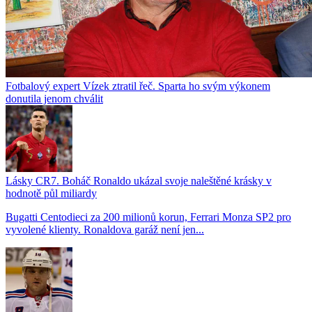
Fotbalový expert Vízek ztratil řeč. Sparta ho svým výkonem
donutila jenom chválit
Lásky CR7. Boháč Ronaldo ukázal svoje naleštěné krásky v
hodnotě půl miliardy
Bugatti Centodieci za 200 milionů korun, Ferrari Monza SP2 pro
vyvolené klienty. Ronaldova garáž není jen...