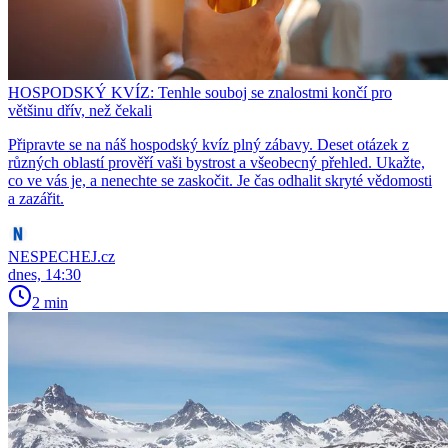
HOSPODSKÝ KVÍZ: Tenhle souboj se znalostmi končí pro
většinu dřív, než čekali
Připravte se na náš hospodský kvíz plný zábavy. Deset otázek z
různých oblastí prověří vaši bystrost a všeobecný přehled. Ukažte,
co ve vás je, a nenechte se zaskočit. Je čas odhalit skryté vědomosti
a zazářit.
NESPECHEJ.cz
dnes, 14:30
2 min