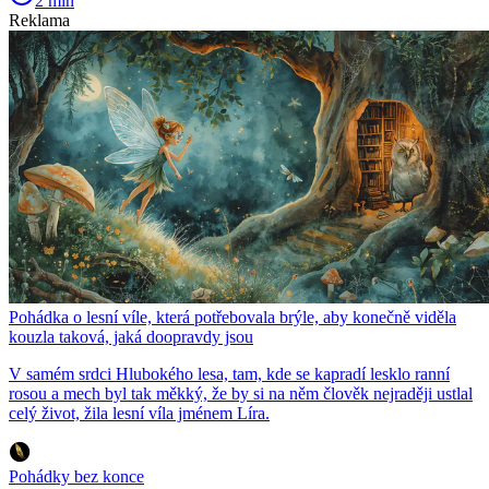
2 min
Reklama
Pohádka o lesní víle, která potřebovala brýle, aby konečně viděla
kouzla taková, jaká doopravdy jsou
V samém srdci Hlubokého lesa, tam, kde se kapradí lesklo ranní
rosou a mech byl tak měkký, že by si na něm člověk nejraději ustlal
celý život, žila lesní víla jménem Líra.
Pohádky bez konce