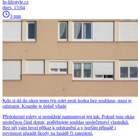
In-lifestyle.cz
dnes, 15:04
3 min
Kdo si dá do oken tento typ rolet proti horku bez souhlasu, musí je
odstranit. Koupíte je úplně všude
Předokenní rolety si nemůžete namontovat jen tak. Pokud jsou okna
společnou částí domu, potřebujete souhlas společenství vlastníků.
Bez něj vám hrozí příkaz k odstranění a v horším případě i
povinnost uhradit škody na fasádě či zateplení.