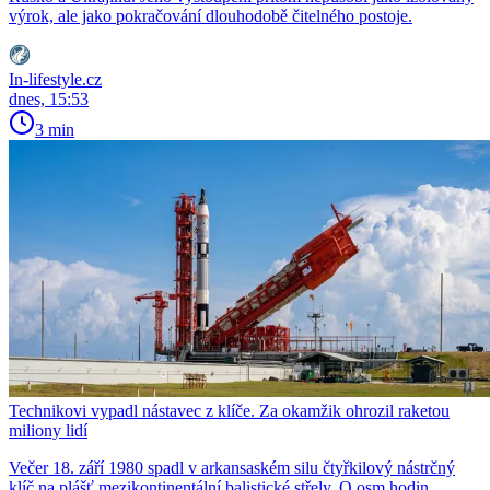
výrok, ale jako pokračování dlouhodobě čitelného postoje.
In-lifestyle.cz
dnes, 15:53
3 min
Technikovi vypadl nástavec z klíče. Za okamžik ohrozil raketou
miliony lidí
Večer 18. září 1980 spadl v arkansaském silu čtyřkilový nástrčný
klíč na plášť mezikontinentální balistické střely. O osm hodin