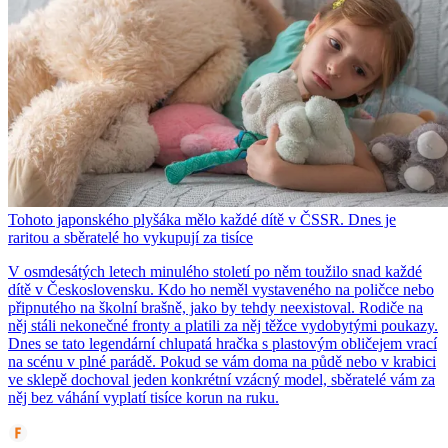
Tohoto japonského plyšáka mělo každé dítě v ČSSR. Dnes je
raritou a sběratelé ho vykupují za tisíce
V osmdesátých letech minulého století po něm toužilo snad každé
dítě v Československu. Kdo ho neměl vystaveného na poličce nebo
připnutého na školní brašně, jako by tehdy neexistoval. Rodiče na
něj stáli nekonečné fronty a platili za něj těžce vydobytými poukazy.
Dnes se tato legendární chlupatá hračka s plastovým obličejem vrací
na scénu v plné parádě. Pokud se vám doma na půdě nebo v krabici
ve sklepě dochoval jeden konkrétní vzácný model, sběratelé vám za
něj bez váhání vyplatí tisíce korun na ruku.