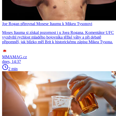
Joe Rogan přirovnal Mosese Itaumu k Mikeu Tysonovi
Moses Itauma si získal pozornost i u Joea Rogana. Komentátor UFC
vyzdvihl rychlost mladého bojovníka těžké váhy a při debatě
připomněl, jak blízko měl Brit k historickému zápisu Mikea Tysona.
MMAMAG.cz
dnes, 14:37
2 min