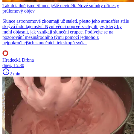
Tak detailně jsme Slunce ještě neviděli. Nové snímky přinesly
průlomový objev
Slunce astronomové zkoumají už staletí, přesto jeho atmosféra stále
skrývá řadu tajemství. Nyní vědci poprvé zachytili jev, který by
mohl objasnit, jak vznikají sluneční erupce. Podívejte se na
pozorování mezinárodního týmu pomocí jednoho z
nejpokročilejších slunečních teleskopů světa.
Hradecká Drbna
dnes, 15:30
2 min