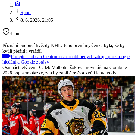
Sport
8. 6. 2026, 21:05
4 min
Přiznání budoucí hvězdy NHL. Jeho první myšlenka byla, že by
kvůli přežití i vraždil
Přidejte si obsah Centrum.cz do oblíbených zdrojů pro Google
hledání a Google zprávy
Osmnáctiletý centr Caleb Malhotra šokoval novináře na Combine
2026 popisem otázky, zda by zabil člověka kvůli lahvi vody.