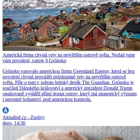
Americká firma chystá vrty na největším ostrově světa. Nedali jsme
vám povolení, varuje ji Grónsko
Grónsko varovalo americkou firmu Greenland Energy, která se bez
povolení chystá provádět průzkumné vrty na největším ostrově
světa. Píše o tom v sobotu britský deník The Guardian. Grónsko je
součástí Dánského království a americký prezident Donald Trump
opakovaně vyjádřil přání dostat ostrov, který má strategický význam
i nerostné bohatství, pod americkou kontrolu.
Aktuálně.cz - Zprávy
dnes, 14:30