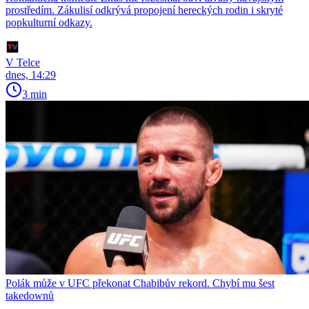
prostředím. Zákulisí odkrývá propojení hereckých rodin i skryté
popkulturní odkazy.
V Telce
dnes, 14:29
3 min
Polák může v UFC překonat Chabibův rekord. Chybí mu šest
takedownů