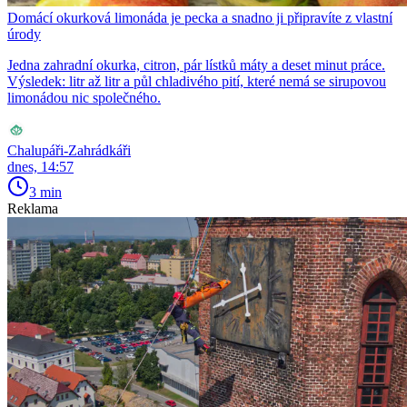
Domácí okurková limonáda je pecka a snadno ji připravíte z vlastní
úrody
Jedna zahradní okurka, citron, pár lístků máty a deset minut práce.
Výsledek: litr až litr a půl chladivého pití, které nemá se sirupovou
limonádou nic společného.
Chalupáři-Zahrádkáři
dnes, 14:57
3 min
Reklama