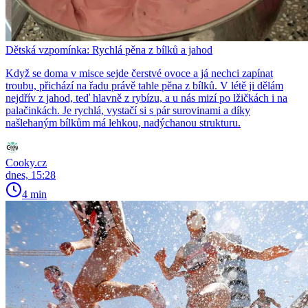
Dětská vzpomínka: Rychlá pěna z bílků a jahod
Když se doma v misce sejde čerstvé ovoce a já nechci zapínat
troubu, přichází na řadu právě tahle pěna z bílků. V létě ji dělám
nejdřív z jahod, teď hlavně z rybízu, a u nás mizí po lžičkách i na
palačinkách. Je rychlá, vystačí si s pár surovinami a díky
našlehaným bílkům má lehkou, nadýchanou strukturu.
Cooky.cz
dnes, 15:28
4 min