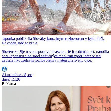
Japonka pobláznila Slováky kouzelným rozhovorem v jejich řeči.
Nevěděli, kde se vzala
Slovensko žije novou sportovní hvězdou. Je jí sedmnáct let, narodila
se v Japonsku a do srdcí atletických fanoušků zpod Tater se teď
zapsala i kouzelným rozhovorem v mateřštině svého otce.
Aktuálně.cz - Sport
dnes, 15:26
Reklama