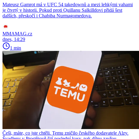
Mateusz Gamrot má v UFC 54 takedownů a mezi lehkými vahami
je čtvrtý v historii. Pokud proti Quillanu Salkilldovi přidá šest
dalších, přeskočí i Chabiba Nurmagomedova.
MMAMAG.cz
dnes, 14:29
1 min
Češi, máte, co jste chtěli. Temu zničilo českého dodavatele Alzy.
Švadleny v Prostějově šijí poslední kusy, pak dílnu zavřou