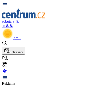
sobota 8. 8.
so 8. 8.
27°C
Přihlášení
Reklama