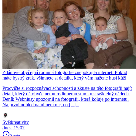
Zdánlivě obyčejná rodinná fotografie znepokojila internet. Pokud
máte bystrý zrak, všimnete si detailu, který vám nažene husí kůži
Procvičte si rozpoznávací schopnosti a zkuste na této fotografii najít
detail, který dá obyčejnému rodinnému snímku strašidelný nádech.
Deník Webniusy upozornil na fotografii, která koluje po internetu.
Na první pohled na ní není nic, co [...]...
Světkreativity
dnes, 15:07