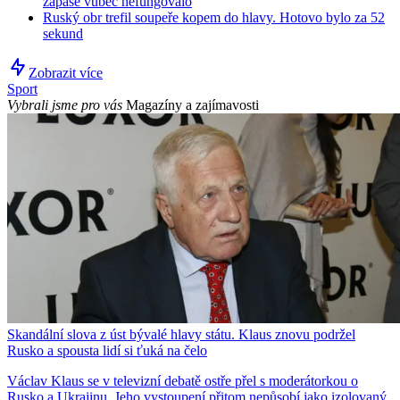
zápase vůbec nefungovalo
Ruský obr trefil soupeře kopem do hlavy. Hotovo bylo za 52
sekund
Zobrazit více
Sport
Vybrali jsme pro vás
Magazíny a zajímavosti
Skandální slova z úst bývalé hlavy státu. Klaus znovu podržel
Rusko a spousta lidí si ťuká na čelo
Václav Klaus se v televizní debatě ostře přel s moderátorkou o
Rusko a Ukrajinu. Jeho vystoupení přitom nepůsobí jako izolovaný