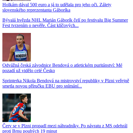
Holkám dával 500 euro a já to udělala pro jeho oči. Zálety
slovenského reprezentanta Gáboríka
Bývalá hvězda NHL Marián Gáborík čelí po festivalu Big Summer
Fest tvrzením o nevěře. Část klíčových...
Odvážná česká závodnice Bendová o atletickém puritánství: Mé
pozadí už vidělo celé Česko
Sprinterka Nikola Bendová na mistrovství republiky v Plzni veřejně
smetla novou příručku EBU pro snímání...
Červ se v Plzni propadl mezi náhradníky. Po návratu z MS odehrál
proti Brnu pouhých 19 minut