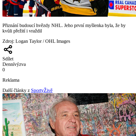
Přiznání budoucí hvězdy NHL. Jeho první myšlenka byla, že by
kvůli přežití i vraždil
Zdroj
:
Logan Taylor / OHL Images
Sdílet
Denní
výzva
0
Reklama
Další články z
SportyŽivě