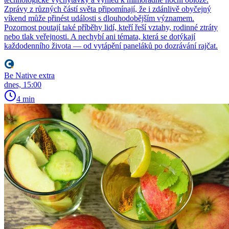
Zprávy z různých částí světa připomínají, že i zdánlivě obyčejný
víkend může přinést události s dlouhodobějším významem.
Pozornost poutají také příběhy lidí, kteří řeší vztahy, rodinné ztráty
nebo tlak veřejnosti. A nechybí ani témata, která se dotýkají
každodenního života — od vytápění paneláků po dozrávání rajčat.
Be Native extra
dnes, 15:00
4 min