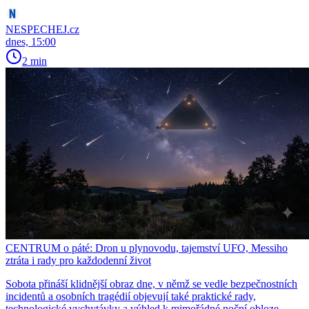
NESPECHEJ.cz
dnes, 15:00
2 min
CENTRUM o páté: Dron u plynovodu, tajemství UFO, Messiho
ztráta i rady pro každodenní život
Sobota přináší klidnější obraz dne, v němž se vedle bezpečnostních
incidentů a osobních tragédií objevují také praktické rady,
technologické vychytávky a výhled k mimořádné noční obloze.