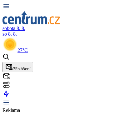
sobota 8. 8.
so 8. 8.
27°C
Přihlášení
Reklama