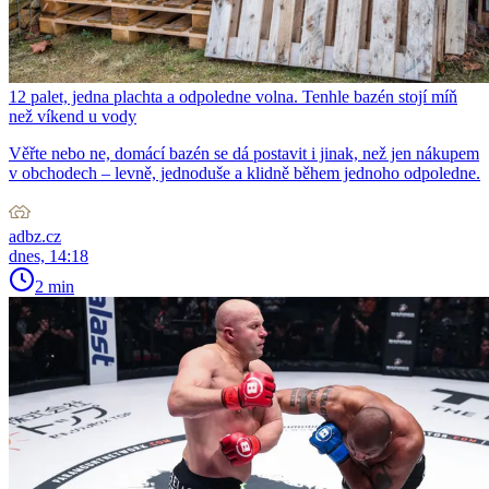
12 palet, jedna plachta a odpoledne volna. Tenhle bazén stojí míň
než víkend u vody
Věřte nebo ne, domácí bazén se dá postavit i jinak, než jen nákupem
v obchodech – levně, jednoduše a klidně během jednoho odpoledne.
adbz.cz
dnes, 14:18
2 min