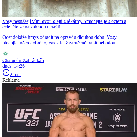
Vosy nesnášejí vůni dvou olejů z lékárny. Smíchejte je s octem a
celé léto se na zahradu nevrátí
Ocet dokáže hmyz odradit na opravdu dlouhou dobu. Vosy,
hledající něco dobrého, vás tak už zaručeně trápit nebudou.
Chalupáři-Zahrádkáři
dnes, 14:26
2 min
Reklama