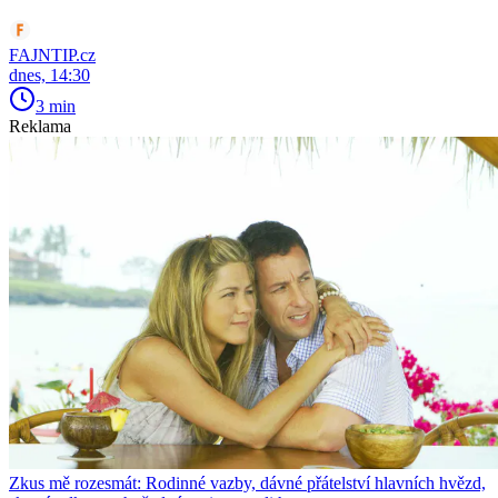
FAJNTIP.cz
dnes, 14:30
3 min
Reklama
Zkus mě rozesmát: Rodinné vazby, dávné přátelství hlavních hvězd,