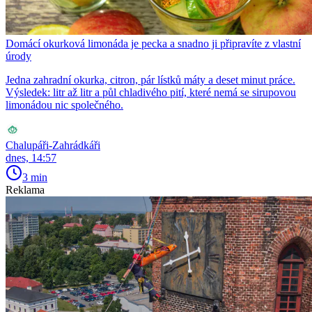
Domácí okurková limonáda je pecka a snadno ji připravíte z vlastní
úrody
Jedna zahradní okurka, citron, pár lístků máty a deset minut práce.
Výsledek: litr až litr a půl chladivého pití, které nemá se sirupovou
limonádou nic společného.
Chalupáři-Zahrádkáři
dnes, 14:57
3 min
Reklama