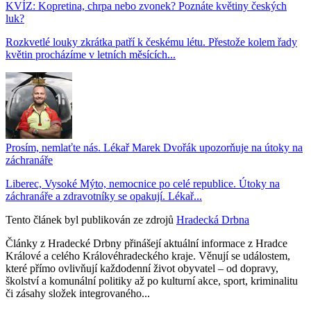
KVÍZ: Kopretina, chrpa nebo zvonek? Poznáte květiny českých
luk?
Rozkvetlé louky zkrátka patří k českému létu. Přestože kolem řady
květin procházíme v letních měsících...
Prosím, nemlaťte nás. Lékař Marek Dvořák upozorňuje na útoky na
záchranáře
Liberec, Vysoké Mýto, nemocnice po celé republice. Útoky na
záchranáře a zdravotníky se opakují. Lékař...
Tento článek byl publikován ze zdrojů
Hradecká Drbna
Články z Hradecké Drbny přinášejí aktuální informace z Hradce
Králové a celého Královéhradeckého kraje. Věnují se událostem,
které přímo ovlivňují každodenní život obyvatel – od dopravy,
školství a komunální politiky až po kulturní akce, sport, kriminalitu
či zásahy složek integrovaného...