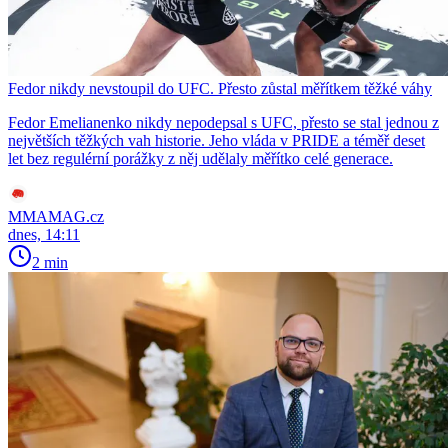
Fedor nikdy nevstoupil do UFC. Přesto zůstal měřítkem těžké váhy
Fedor Emelianenko nikdy nepodepsal s UFC, přesto se stal jednou z
největších těžkých vah historie. Jeho vláda v PRIDE a téměř deset
let bez regulérní porážky z něj udělaly měřítko celé generace.
MMAMAG.cz
dnes, 14:11
2 min