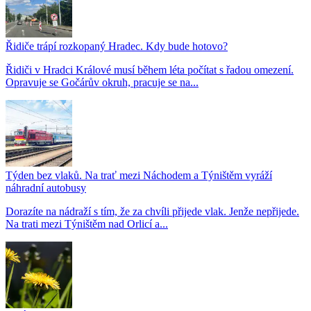
Řidiče trápí rozkopaný Hradec. Kdy bude hotovo?
Řidiči v Hradci Králové musí během léta počítat s řadou omezení.
Opravuje se Gočárův okruh, pracuje se na...
Týden bez vlaků. Na trať mezi Náchodem a Týništěm vyráží
náhradní autobusy
Dorazíte na nádraží s tím, že za chvíli přijede vlak. Jenže nepřijede.
Na trati mezi Týništěm nad Orlicí a...