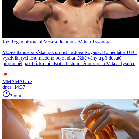
Joe Rogan přirovnal Mosese Itaumu k Mikeu Tysonovi
Moses Itauma si získal pozornost i u Joea Rogana. Komentátor UFC
vyzdvihl rychlost mladého bojovníka těžké váhy a při debatě
připomněl, jak blízko měl Brit k historickému zápisu Mikea Tysona.
MMAMAG.cz
dnes, 14:37
2 min