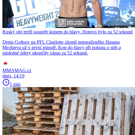
Ruský obr trefil soupeře kopem do hlavy. Hotovo bylo za 52 sekund
Denis Goltsov na PFL Charlotte zlomil neporaženého Hasana
Mezhieva už v první minutě. Kop do hlavy při pokusu o strh a
následné údery ukončily zápas za 52 sekund.
MMAMAG.cz
dnes, 14:19
1 min