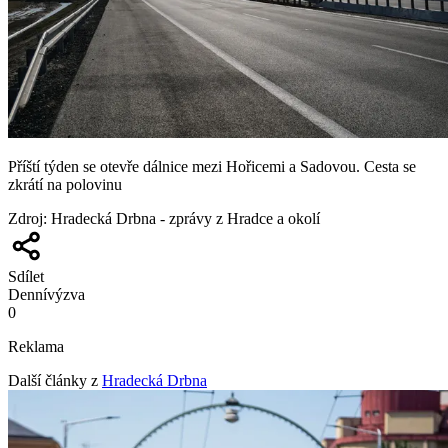
Příští týden se otevře dálnice mezi Hořicemi a Sadovou. Cesta se
zkrátí na polovinu
Zdroj
:
Hradecká Drbna - zprávy z Hradce a okolí
Sdílet
Denní
výzva
0
Reklama
Další články z
Hradecká Drbna