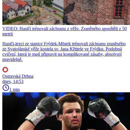
VIDEO: Hasiči trénovali záchranu z věže. Zraněného spouštěli z 50
metrů
Hasiči-lezci ze stanice Frýdek-Místek trénovali záchranu zraněného
ze Svatojánské věže kostela sv. Jana Křtitele ve Frýdku. Podobná
cvičení, která je mají připravit na komplikované zásahy, absolvují
pravidelně.
Ostravská Drbna
dnes, 14:53
1 min