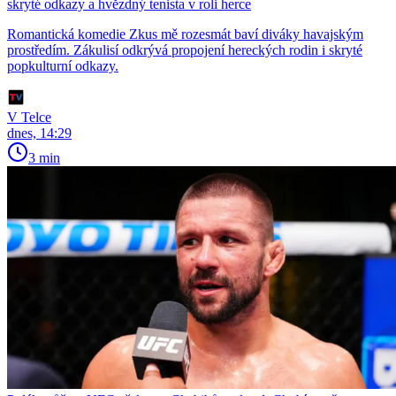
skryté odkazy a hvězdný tenista v roli herce
Romantická komedie Zkus mě rozesmát baví diváky havajským
prostředím. Zákulisí odkrývá propojení hereckých rodin i skryté
popkulturní odkazy.
V Telce
dnes, 14:29
3 min