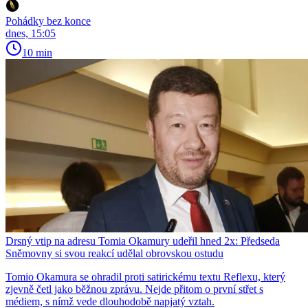
Pohádky bez konce
dnes, 15:05
10 min
Drsný vtip na adresu Tomia Okamury udeřil hned 2x: Předseda
Sněmovny si svou reakcí udělal obrovskou ostudu
Tomio Okamura se ohradil proti satirickému textu Reflexu, který
zjevně četl jako běžnou zprávu. Nejde přitom o první střet s
médiem, s nímž vede dlouhodobě napjatý vztah.