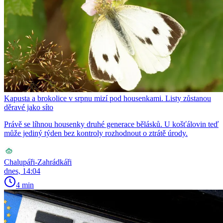
Kapusta a brokolice v srpnu mizí pod housenkami. Listy zůstanou
děravé jako síto
Právě se líhnou housenky druhé generace bělásků. U košťálovin teď
může jediný týden bez kontroly rozhodnout o ztrátě úrody.
Chalupáři-Zahrádkáři
dnes, 14:04
4 min