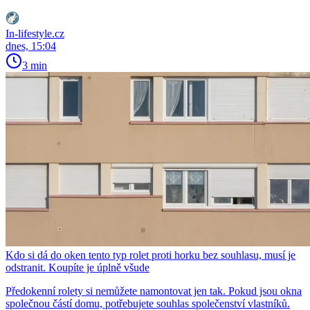
In-lifestyle.cz
dnes, 15:04
3 min
Kdo si dá do oken tento typ rolet proti horku bez souhlasu, musí je
odstranit. Koupíte je úplně všude
Předokenní rolety si nemůžete namontovat jen tak. Pokud jsou okna
společnou částí domu, potřebujete souhlas společenství vlastníků.