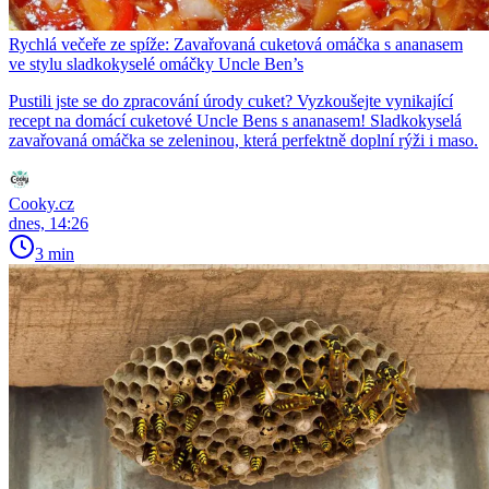
Rychlá večeře ze spíže: Zavařovaná cuketová omáčka s ananasem
ve stylu sladkokyselé omáčky Uncle Ben’s
Pustili jste se do zpracování úrody cuket? Vyzkoušejte vynikající
recept na domácí cuketové Uncle Bens s ananasem! Sladkokyselá
zavařovaná omáčka se zeleninou, která perfektně doplní rýži i maso.
Cooky.cz
dnes, 14:26
3 min