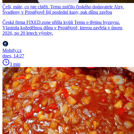
Češi, máte, co jste chtěli. Temu zničilo českého dodavatele Alzy.
Švadleny v Prostějově šijí poslední kusy, pak dílnu zavřou
Česká firma FIXED.zone přišla kvůli Temu o třetinu byznysu.
Vlastnila kožedělnou dílnu v Prostějově, kterou zavřela v únoru
2026, po 20 letech výroby.
Mobify.cz
dnes, 14:27
3 min