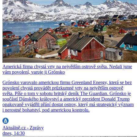
Americká firma chystá vrty na největším ostrově světa. Nedali jsme
vám povolení, varuje ji Grónsko
Grónsko varovalo americkou firmu Greenland Energy, která se bez
povolení chystá provádět průzkumné vrty na největším ostrově
světa. Píše o tom v sobotu britský deník The Guardian. Grónsko je
součástí Dánského království a americký prezident Donald Trump
opakovaně vyjádřil přání dostat ostrov, který má strategický význam
i nerostné bohatství, pod americkou kontrolu.
Aktuálně.cz - Zprávy
dnes, 14:30