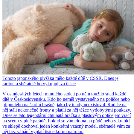
Tohoto japonského plyšáka mělo každé dítě v ČSSR. Dnes je
raritou a sběratelé ho vykupují za tisíce
V osmdesátých letech minulého století po něm toužilo snad každé
dítě v Československu. Kdo ho neměl vystaveného na poličce nebo
připnutého na školní brašně, jako by tehdy neexistoval. Rodiče na
něj stáli nekonečné fronty a platili za něj těžce vydobytými poukazy.
Dnes se tato legendární chlupatá hračka s plastovým obličejem vrací
na scénu v plné parádě. Pokud se vám doma na půdě nebo v krabici
ve sklepě dochoval jeden konkrétní vzácný model, sběratelé vám za
něj bez váhání vyplatí tisíce korun na ruku.