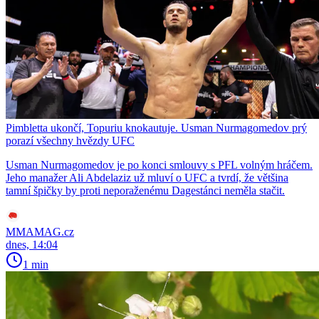
Pimbletta ukončí, Topuriu knokautuje. Usman Nurmagomedov prý
porazí všechny hvězdy UFC
Usman Nurmagomedov je po konci smlouvy s PFL volným hráčem.
Jeho manažer Ali Abdelaziz už mluví o UFC a tvrdí, že většina
tamní špičky by proti neporaženému Dagestánci neměla stačit.
MMAMAG.cz
dnes, 14:04
1 min