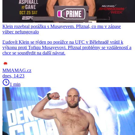
Klein rozebral porážku s Musayevem. Přiznal, co mu v zápase
vůbec nefungovalo
Ľudovít Klein se týden po porážce na UFC v Bělehradě vrátil k
výkonu proti Tofiqu Musayevovi. Přiznal problémy se vzdáleností a
chce se soustředit na další návrat.
MMAMAG.cz
dnes, 14:23
1 min