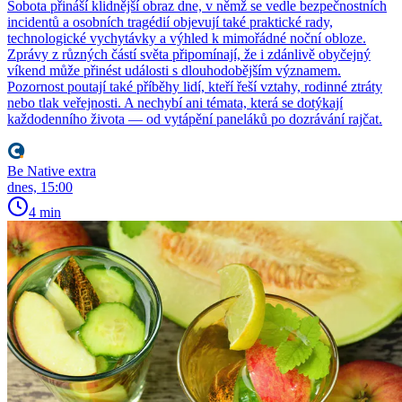
Sobota přináší klidnější obraz dne, v němž se vedle bezpečnostních
incidentů a osobních tragédií objevují také praktické rady,
technologické vychytávky a výhled k mimořádné noční obloze.
Zprávy z různých částí světa připomínají, že i zdánlivě obyčejný
víkend může přinést události s dlouhodobějším významem.
Pozornost poutají také příběhy lidí, kteří řeší vztahy, rodinné ztráty
nebo tlak veřejnosti. A nechybí ani témata, která se dotýkají
každodenního života — od vytápění paneláků po dozrávání rajčat.
Be Native extra
dnes, 15:00
4 min