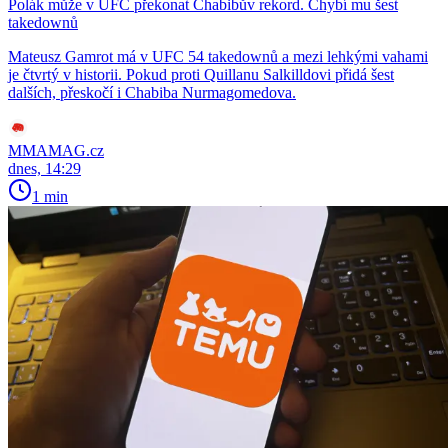
Polák může v UFC překonat Chabibův rekord. Chybí mu šest
takedownů
Mateusz Gamrot má v UFC 54 takedownů a mezi lehkými vahami
je čtvrtý v historii. Pokud proti Quillanu Salkilldovi přidá šest
dalších, přeskočí i Chabiba Nurmagomedova.
MMAMAG.cz
dnes, 14:29
1 min