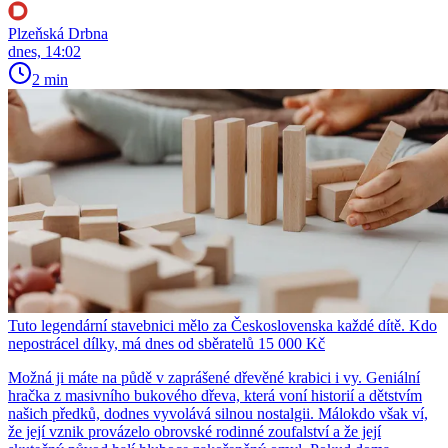
Plzeňská Drbna
dnes, 14:02
2 min
Tuto legendární stavebnici mělo za Československa každé dítě. Kdo
nepostrácel dílky, má dnes od sběratelů 15 000 Kč
Možná ji máte na půdě v zaprášené dřevěné krabici i vy. Geniální
hračka z masivního bukového dřeva, která voní historií a dětstvím
našich předků, dodnes vyvolává silnou nostalgii. Málokdo však ví,
že její vznik provázelo obrovské rodinné zoufalství a že její