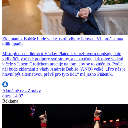
Zklamání z Babiše bude velké, tvrdí vlivný lidovec. Ví, proč strana
tolik upadla
Místopředseda lidovců Václav Pláteník v rozhovoru popisuje, kde
vidí příčiny nízké podpory své strany, a naznačuje, jak nové vedení
v čele s Janem Grolichem pracuje na tom, aby se to změnilo. Podle
něj bude zklamání z vlády Andreje Babiše (ANO) velké. „Pro nás je
hlavní být alternativou právě pro tyto lidi,“ má jasno Pláteník.
Aktuálně.cz - Zprávy
dnes, 14:07
Reklama