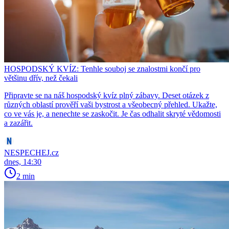
HOSPODSKÝ KVÍZ: Tenhle souboj se znalostmi končí pro
většinu dřív, než čekali
Připravte se na náš hospodský kvíz plný zábavy. Deset otázek z
různých oblastí prověří vaši bystrost a všeobecný přehled. Ukažte,
co ve vás je, a nenechte se zaskočit. Je čas odhalit skryté vědomosti
a zazářit.
NESPECHEJ.cz
dnes, 14:30
2 min