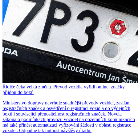
Řidiče čeká velká změna. Převod vozidla vyřídí online, značky
přijdou do boxů
Ministerstvo dopravy navrhuje snadnější převody vozidel, zasílání
registračních značek a osvědčení o registraci vozidla do výdejních
boxů i související přenositelnost registračních značek. Novela
zákona o podmínkách provozu vozidel na pozemních komunikacích
má také přinést automatizaci vyřizování žádostí v oblasti registrace
vozidel. Odpadne tak nutnost návštěvy úřadu.