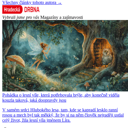
Všechny články tohoto autora →
Vybrali jsme pro vás
Magazíny a zajímavosti
Pohádka o lesní víle, která potřebovala brýle, aby konečně viděla
kouzla taková, jaká doopravdy jsou
V samém srdci Hlubokého lesa, tam, kde se kapradí lesklo ranní
rosou a mech byl tak měkký, že by si na něm člověk nejraději ustlal
celý život, žila lesní víla jménem Líra.