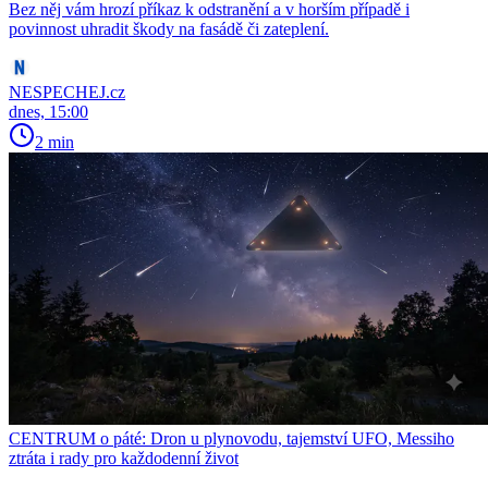
Bez něj vám hrozí příkaz k odstranění a v horším případě i
povinnost uhradit škody na fasádě či zateplení.
NESPECHEJ.cz
dnes, 15:00
2 min
CENTRUM o páté: Dron u plynovodu, tajemství UFO, Messiho
ztráta i rady pro každodenní život