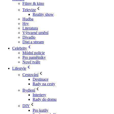
Filmy & kino
Televize
Reality show
Hudba
Hry
Literatura
Výtvarné umění
Divadlo
Digi a stream
Celebrity
Módní policie
Pro pamětníky
Nové tváře
Lifestyle
Cestování
Destinace
Rady na cesty
Bydlení
Interiery
Rady do domu
DIY
Pro kutily