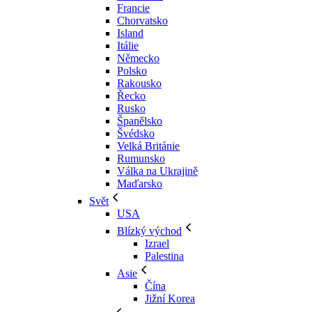
Francie
Chorvatsko
Island
Itálie
Německo
Polsko
Rakousko
Řecko
Rusko
Španělsko
Švédsko
Velká Británie
Rumunsko
Válka na Ukrajině
Maďarsko
Svět
USA
Blízký východ
Izrael
Palestina
Asie
Čína
Jižní Korea