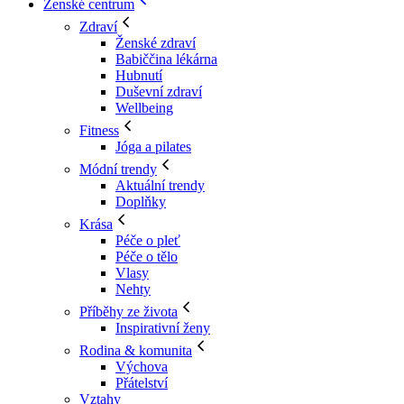
Ženské centrum
Zdraví
Ženské zdraví
Babiččina lékárna
Hubnutí
Duševní zdraví
Wellbeing
Fitness
Jóga a pilates
Módní trendy
Aktuální trendy
Doplňky
Krása
Péče o pleť
Péče o tělo
Vlasy
Nehty
Příběhy ze života
Inspirativní ženy
Rodina & komunita
Výchova
Přátelství
Vztahy