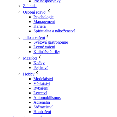
Pro hospodyňky
Zahrada
Osobní rozvoj
Psychologie
Management
Kariéra
Spiritualita a náboženství
Jídlo a vaření
Světová gastronomie
Levné vaření
Kulinářské triky
Mazlíčci
Kočky
Pejskové
Hobby
Modelářství
Včelařství
Rybaření
Letectví
Automobilismus
Adrenalin
Sběratelství
Houbaření