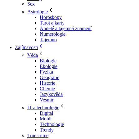
Sex
Astrologie
Horoskopy
Tarot a karty
Andělé a tajemná znamení
Numerologie
Tajemno
Zajímavosti
Věda
Biologie
Ekologie
Fyzika
Geografie
Historie
Chemie
Jazykověda
Vesmír
IT a technologie
Digital
Mobil
Technologie
Trendy
True crime