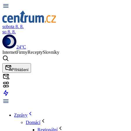
sobota 8. 8.
so 8. 8.
24°C
Internet
Firmy
Recepty
Slovníky
Přihlášení
Zprávy
Domácí
Regionální