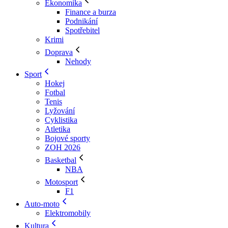
Ekonomika
Finance a burza
Podnikání
Spotřebitel
Krimi
Doprava
Nehody
Sport
Hokej
Fotbal
Tenis
Lyžování
Cyklistika
Atletika
Bojové sporty
ZOH 2026
Basketbal
NBA
Motosport
F1
Auto-moto
Elektromobily
Kultura