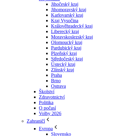
Jihočeský kraj
Jihomoravský kraj
Karlovarský kraj
Kraj Vysočina
Králověhradecký kraj
Liberecký kraj
Moravskoslezský kraj
Olomoucký kraj
Pardubický kraj
Plzeňský kraj
Středočeský kraj
Ústecký kraj
Zlínský kraj
Praha
Brno
Ostrava
Školství
Zdravotnictví
Politika
O počasí
Volby 2026
Zahraničí
Evropa
Slovensko