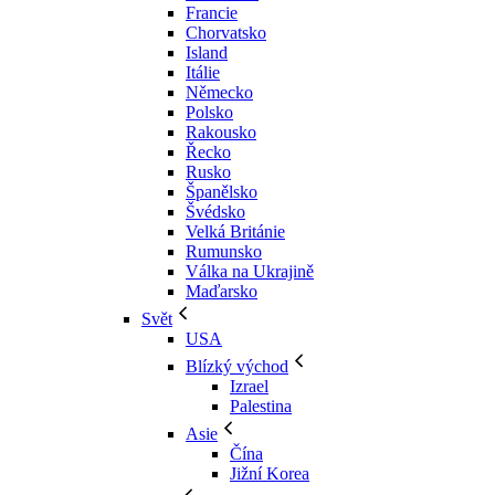
Francie
Chorvatsko
Island
Itálie
Německo
Polsko
Rakousko
Řecko
Rusko
Španělsko
Švédsko
Velká Británie
Rumunsko
Válka na Ukrajině
Maďarsko
Svět
USA
Blízký východ
Izrael
Palestina
Asie
Čína
Jižní Korea