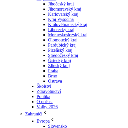
Jihočeský kraj
Jihomoravský kraj
Karlovarský kraj
Kraj Vysočina
Králověhradecký kraj
Liberecký kraj
Moravskoslezský kraj
Olomoucký kraj
Pardubický kraj
Plzeňský kraj
Středočeský kraj
Ústecký kraj
Zlínský kraj
Praha
Brno
Ostrava
Školství
Zdravotnictví
Politika
O počasí
Volby 2026
Zahraničí
Evropa
Slovensko