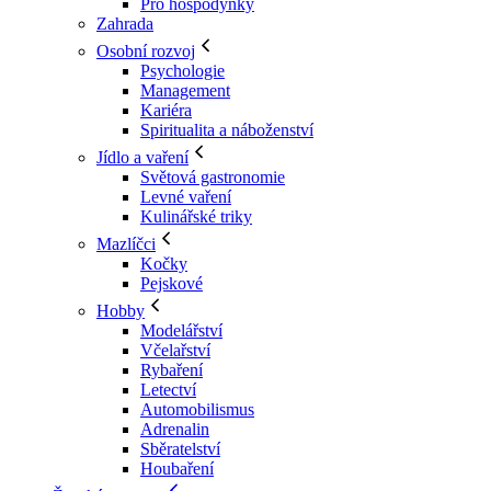
Pro hospodyňky
Zahrada
Osobní rozvoj
Psychologie
Management
Kariéra
Spiritualita a náboženství
Jídlo a vaření
Světová gastronomie
Levné vaření
Kulinářské triky
Mazlíčci
Kočky
Pejskové
Hobby
Modelářství
Včelařství
Rybaření
Letectví
Automobilismus
Adrenalin
Sběratelství
Houbaření