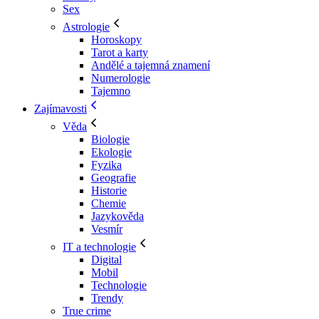
Sex
Astrologie
Horoskopy
Tarot a karty
Andělé a tajemná znamení
Numerologie
Tajemno
Zajímavosti
Věda
Biologie
Ekologie
Fyzika
Geografie
Historie
Chemie
Jazykověda
Vesmír
IT a technologie
Digital
Mobil
Technologie
Trendy
True crime