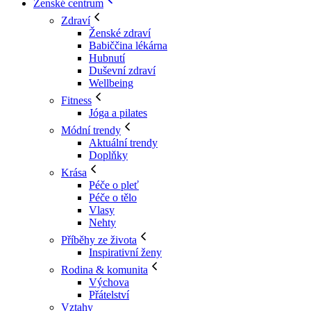
Ženské centrum
Zdraví
Ženské zdraví
Babiččina lékárna
Hubnutí
Duševní zdraví
Wellbeing
Fitness
Jóga a pilates
Módní trendy
Aktuální trendy
Doplňky
Krása
Péče o pleť
Péče o tělo
Vlasy
Nehty
Příběhy ze života
Inspirativní ženy
Rodina & komunita
Výchova
Přátelství
Vztahy