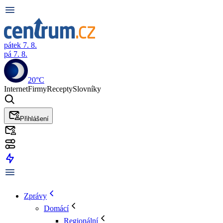
pátek 7. 8.
pá 7. 8.
20°C
Internet
Firmy
Recepty
Slovníky
Přihlášení
Zprávy
Domácí
Regionální