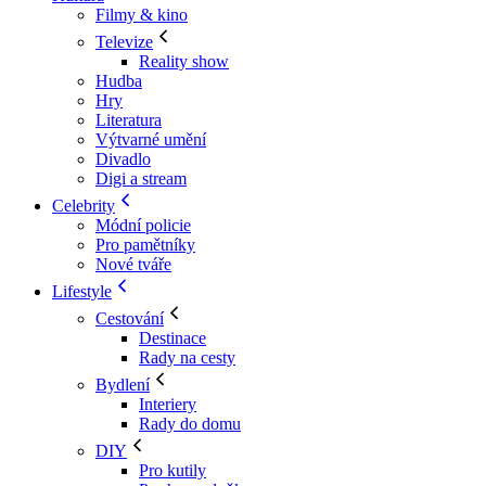
Filmy & kino
Televize
Reality show
Hudba
Hry
Literatura
Výtvarné umění
Divadlo
Digi a stream
Celebrity
Módní policie
Pro pamětníky
Nové tváře
Lifestyle
Cestování
Destinace
Rady na cesty
Bydlení
Interiery
Rady do domu
DIY
Pro kutily