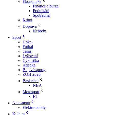
Ekonomika
Finance a burza
Podnikání
Spotřebitel
Krimi
Doprava
Nehody
Sport
Hokej
Fotbal
Tenis
Lyžování
Cyklistika
Atletika
Bojové sporty
ZOH 2026
Basketbal
NBA
Motosport
F1
Auto-moto
Elektromobily
Kultura