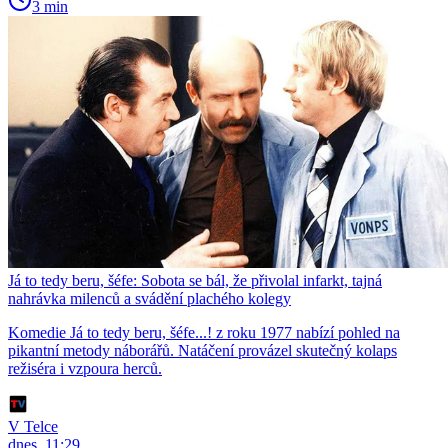
3 min
Já to tedy beru, šéfe: Sobota se bál, že přivolal infarkt, tajná
nahrávka milenců a svádění plachého kolegy
Komedie Já to tedy beru, šéfe...! z roku 1977 nabízí pohled na
pikantní metody náborářů. Natáčení provázel skutečný kolaps
režiséra i vzpoura herců.
V Telce
dnes, 11:29