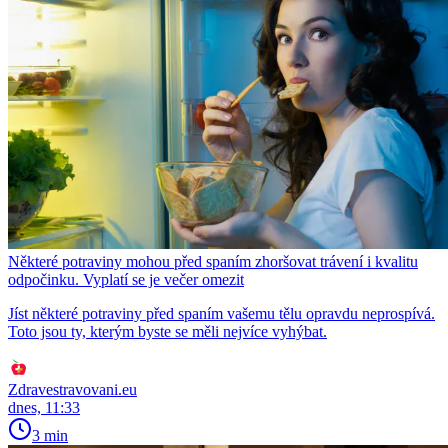
Některé potraviny mohou před spaním zhoršovat trávení i kvalitu
odpočinku. Vyplatí se je večer omezit
Jíst některé potraviny před spaním vašemu tělu opravdu neprospívá.
Toto jsou ty, kterým byste se měli nejvíce vyhýbat.
Zdravestravovani.eu
dnes, 11:33
3 min