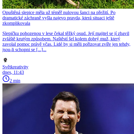
Opuštěná slepice měla už téměř nulovou šanci na přežití. Po
dramatické záchraně vyšla najevo pravda, která situaci ještě
zkomplikovala
Slepičku pohozenou v lese čekal těžký osud. Její majitel se jí zbavil
zvláště krutým způsobem. Naštěstí šel kolem dobrý muž, který
zavolal pomoc právě včas. Lidé by si měli pořizovat zvíře jen tehdy,
jsou-li schopni se [...]...
Světkreativity
dnes, 11:43
2 min