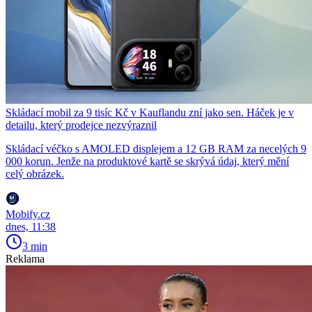
Skládací mobil za 9 tisíc Kč v Kauflandu zní jako sen. Háček je v
detailu, který prodejce nezvýraznil
Skládací véčko s AMOLED displejem a 12 GB RAM za necelých 9
000 korun. Jenže na produktové kartě se skrývá údaj, který mění
celý obrázek.
Mobify.cz
dnes, 11:38
3 min
Reklama