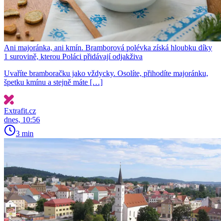
Ani majoránka, ani kmín. Bramborová polévka získá hloubku díky
1 surovině, kterou Poláci přidávají odjakživa
Uvaříte bramboračku jako vždycky. Osolíte, přihodíte majoránku,
špetku kmínu a stejně máte […]
Extrafit.cz
dnes, 10:56
3 min