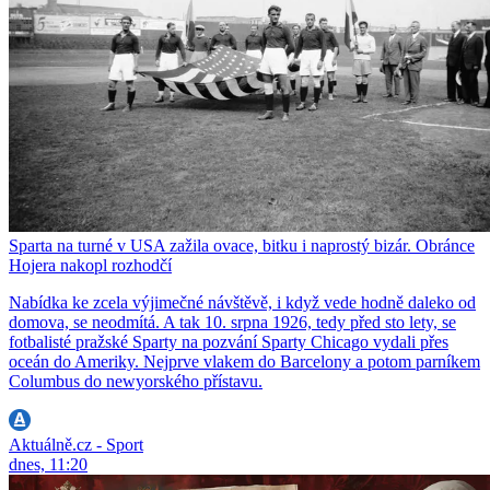
Sparta na turné v USA zažila ovace, bitku i naprostý bizár. Obránce
Hojera nakopl rozhodčí
Nabídka ke zcela výjimečné návštěvě, i když vede hodně daleko od
domova, se neodmítá. A tak 10. srpna 1926, tedy před sto lety, se
fotbalisté pražské Sparty na pozvání Sparty Chicago vydali přes
oceán do Ameriky. Nejprve vlakem do Barcelony a potom parníkem
Columbus do newyorského přístavu.
Aktuálně.cz - Sport
dnes, 11:20