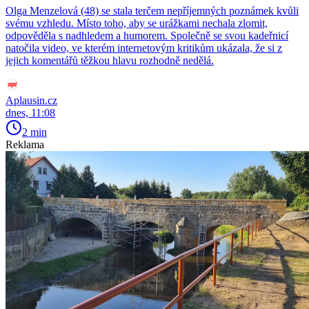
Olga Menzelová (48) se stala terčem nepříjemných poznámek kvůli
svému vzhledu. Místo toho, aby se urážkami nechala zlomit,
odpověděla s nadhledem a humorem. Společně se svou kadeřnicí
natočila video, ve kterém internetovým kritikům ukázala, že si z
jejich komentářů těžkou hlavu rozhodně nedělá.
Aplausin.cz
dnes, 11:08
2 min
Reklama