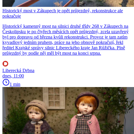
Historický most v Zákupech je opět průjezdný, rekonstrukce ale
pokračuje
Historický kamenný most na silnici druhé třídy 268 v Zákupech na
Českolipsku je po čtyřech měsících opět průjezdný, zcela uzavřený
byl pro dopravu od března kvůli rekonstrukci. Provoz je tam zatím
kyvadlový jedním pruhem, práce na jeho obnově pokračují, řekl
ředitel Krajské správy silnic Libereckého kraje Jan Růžička. Plně
průjezdný by podle něj měl být most na konci srpna.
Liberecká Drbna
dnes, 11:00
1 min