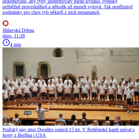
přikrmování, aby ryby spotřebovaly méně kyslíku, rybníky
průběžně provzdušňují a několik už museli vylovit. Tak nepříznivé
podmínky pro chov ryb někteří z nich nepamatují.
Jihlavská Drbna
dnes, 11:28
4 min
Pražský gay sbor Doodles oslavil 15 let. V Betlémské kapli zpíval s
hosty z Berlína i USA