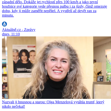
západní dělo. Dokáže jet rychlostí přes 100 km/h a jako první
houfnice své kategorie vede přesnou palbu i za jízdy, čímž omezuje
dobu, kdy ji může zaměřit nepřítel. A vystřelí až devět ran za
minutu.
Aktuálně.cz - Zprávy
dnes, 11:10
Nazvali ji hnusnou a starou: Olga Menzelová vytáhla trumf, který
nikdo nečekal!