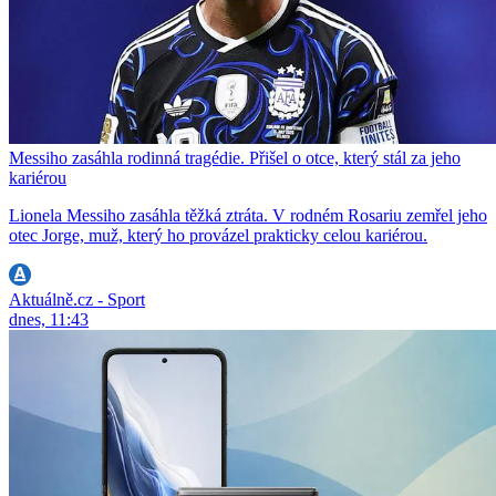
Messiho zasáhla rodinná tragédie. Přišel o otce, který stál za jeho
kariérou
Lionela Messiho zasáhla těžká ztráta. V rodném Rosariu zemřel jeho
otec Jorge, muž, který ho provázel prakticky celou kariérou.
Aktuálně.cz - Sport
dnes, 11:43