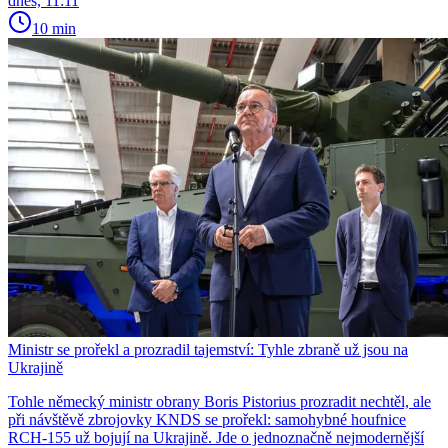
dnes, 11:11
10 min
Ministr se prořekl a prozradil tajemství: Tyhle zbraně už jsou na
Ukrajině
Tohle německý ministr obrany Boris Pistorius prozradit nechtěl, ale
při návštěvě zbrojovky KNDS se prořekl: samohybné houfnice
RCH-155 už bojují na Ukrajině. Jde o jednoznačně nejmodernější