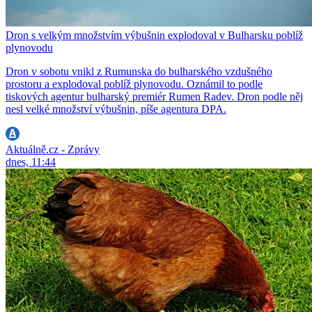
Dron s velkým množstvím výbušnin explodoval v Bulharsku poblíž
plynovodu
Dron v sobotu vnikl z Rumunska do bulharského vzdušného
prostoru a explodoval poblíž plynovodu. Oznámil to podle
tiskových agentur bulharský premiér Rumen Radev. Dron podle něj
nesl velké množství výbušnin, píše agentura DPA.
Aktuálně.cz - Zprávy
dnes, 11:44