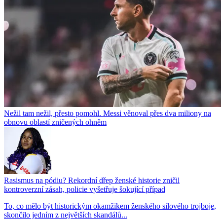
Nežil tam nežil, přesto pomohl. Messi věnoval přes dva miliony na
obnovu oblastí zničených ohněm
Rasismus na pódiu? Rekordní dřep ženské historie zničil
kontroverzní zásah, policie vyšetřuje šokující případ
To, co mělo být historickým okamžikem ženského silového trojboje,
skončilo jedním z největších skandálů...