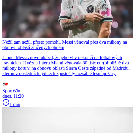
Nežil tam nežil, přesto pomohl. Messi věnoval přes dva miliony na
obnovu oblastí zničených ohněm
Lionel Messi znovu ukázal, že jeho vliv nekončí na fotbalových
trávnících. Hvězda Interu Miami věnovala 80 tisíc eur(přibližně dva
miliony korun) na obnovu oblasti Sierra Oeste západně od Madridu,
kterou v posledních týdnech zpustošily rozsáhlé lesní požáry.
SportWin
dnes, 11:20
1 min