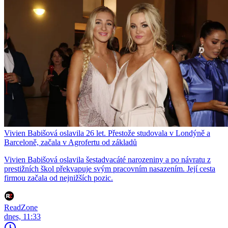
Vivien Babišová oslavila 26 let. Přestože studovala v Londýně a
Barceloně, začala v Agrofertu od základů
Vivien Babišová oslavila šestadvacáté narozeniny a po návratu z
prestižních škol překvapuje svým pracovním nasazením. Její cesta
firmou začala od nejnižších pozic.
ReadZone
dnes, 11:33