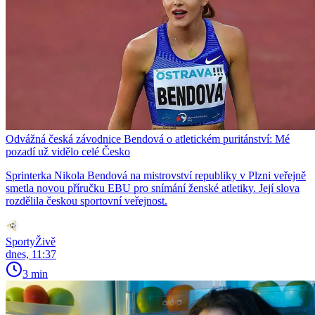
Odvážná česká závodnice Bendová o atletickém puritánství: Mé
pozadí už vidělo celé Česko
Sprinterka Nikola Bendová na mistrovství republiky v Plzni veřejně
smetla novou příručku EBU pro snímání ženské atletiky. Její slova
rozdělila českou sportovní veřejnost.
SportyŽivě
dnes, 11:37
3 min