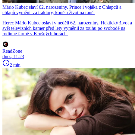
Mário Kubec slaví 62. narozeniny. Prince i vojáka z Chlapců a
chlapů vyměnil za traktory, koně a život na ranči
Herec Mário Kubec oslaví v neděli 62. narozeniny. Hektický život a
svět televizních kamer před lety vyměnil za touhu po svobodě na
rodinné farmě v Krušných horách.
ReadZone
dnes, 11:23
2 min