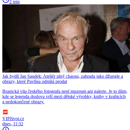
2 min
Jak bydlí Jan Saudek: Ateliér plný chaosu, zahrada jako džungle a
obrazy, které Pavlína odmítá prodat
Branická vila českého fotografa není muzeum ani galerie. Je to dům,
kde se legenda doslova vrší mezi dětské výrobky, knihy v krabicích
a nedokončené obrazy.
VIPživot.cz
dnes, 11:32