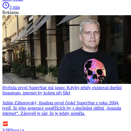
3 min
Reklama
Hvězda první SuperStar má jasno: Kdyby tehdy existoval dnešní
Instagram, internet by kolem něj šílel
Julián Záhorovský, finalista první české SuperStar z roku 2004,
tvrdí, že jeho generace soutěžících by s dnešními sítěmi „bourala
internet“. Zároveň je rád, že je tehdy neměla.
VIPživot.cz