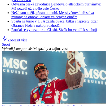
Odvážná česká závodnice Bendová o atletickém puritánství:
Mé pozadí už vidělo celé Česko
Nežil tam nežil, přesto pomohl. Messi věnoval přes dva
miliony na obnovu oblastí zničených ohněm
Sparta na turné v USA zažila ovace, bitku i naprostý bizár.
Obránce Hojera nakopl rozhodčí
Roušal se vymezil proti Clashi. Sivák ho vybídl k souboji
Zobrazit více
Sport
Vybrali jsme pro vás
Magazíny a zajímavosti