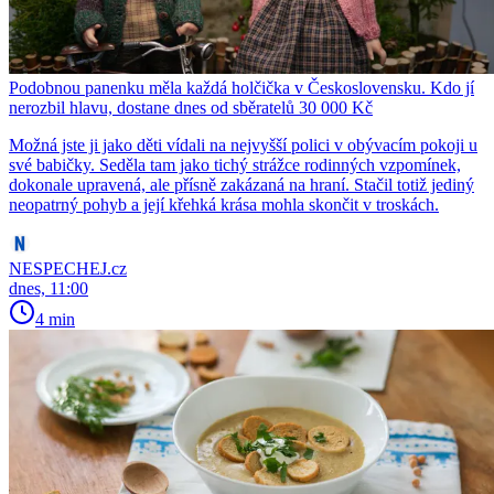
Podobnou panenku měla každá holčička v Československu. Kdo jí
nerozbil hlavu, dostane dnes od sběratelů 30 000 Kč
Možná jste ji jako děti vídali na nejvyšší polici v obývacím pokoji u
své babičky. Seděla tam jako tichý strážce rodinných vzpomínek,
dokonale upravená, ale přísně zakázaná na hraní. Stačil totiž jediný
neopatrný pohyb a její křehká krása mohla skončit v troskách.
NESPECHEJ.cz
dnes, 11:00
4 min