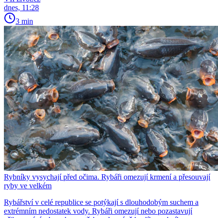
dnes, 11:28
3 min
Rybníky vysychají před očima. Rybáři omezují krmení a přesouvají
ryby ve velkém
Rybářství v celé republice se potýkají s dlouhodobým suchem a
extrémním nedostatek vody. Rybáři omezují nebo pozastavují