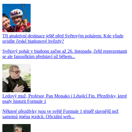
Tři atraktivní destinace ještě před Světovým pohárem. Kde všude
uvidíte české biatlonové hvězdy?
Světový pohár v biatlonu začne až 26. listopadu, čeští reprezentanti
se ale fanouškům představí už během...
Ledový muž, Profesor, Pan Monako i Létající Fin. Přezdívky, které
psaly historii Formule 1
Některé přezdívky jsou ve světě Formule 1 téměř slavnější než
samotná jména jezdců. Oficiální web...