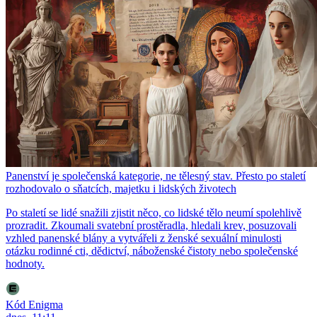
Panenství je společenská kategorie, ne tělesný stav. Přesto po staletí
rozhodovalo o sňatcích, majetku i lidských životech
Po staletí se lidé snažili zjistit něco, co lidské tělo neumí spolehlivě
prozradit. Zkoumali svatební prostěradla, hledali krev, posuzovali
vzhled panenské blány a vytvářeli z ženské sexuální minulosti
otázku rodinné cti, dědictví, náboženské čistoty nebo společenské
hodnoty.
Kód Enigma