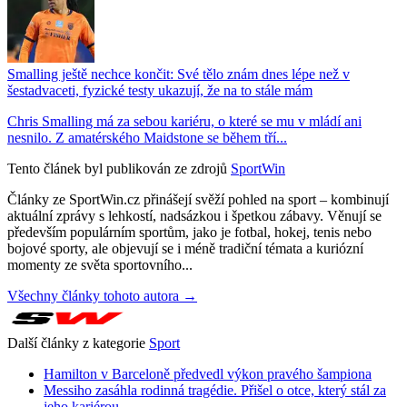
Smalling ještě nechce končit: Své tělo znám dnes lépe než v
šestadvaceti, fyzické testy ukazují, že na to stále mám
Chris Smalling má za sebou kariéru, o které se mu v mládí ani
nesnilo. Z amatérského Maidstone se během tří...
Tento článek byl publikován ze zdrojů
SportWin
Články ze SportWin.cz přinášejí svěží pohled na sport – kombinují
aktuální zprávy s lehkostí, nadsázkou i špetkou zábavy. Věnují se
především populárním sportům, jako je fotbal, hokej, tenis nebo
bojové sporty, ale objevují se i méně tradiční témata a kuriózní
momenty ze světa sportovního...
Všechny články tohoto autora →
Další články z kategorie
Sport
Hamilton v Barceloně předvedl výkon pravého šampiona
Messiho zasáhla rodinná tragédie. Přišel o otce, který stál za
jeho kariérou