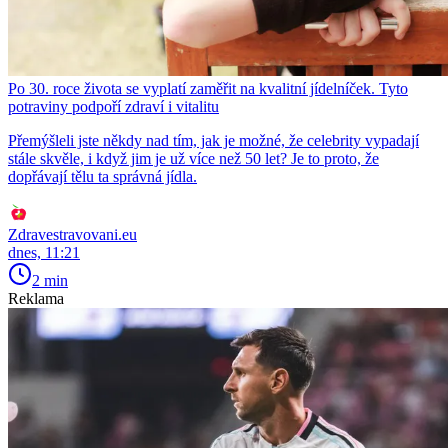
Po 30. roce života se vyplatí zaměřit na kvalitní jídelníček. Tyto
potraviny podpoří zdraví i vitalitu
Přemýšleli jste někdy nad tím, jak je možné, že celebrity vypadají
stále skvěle, i když jim je už více než 50 let? Je to proto, že
dopřávají tělu ta správná jídla.
Zdravestravovani.eu
dnes, 11:21
2 min
Reklama