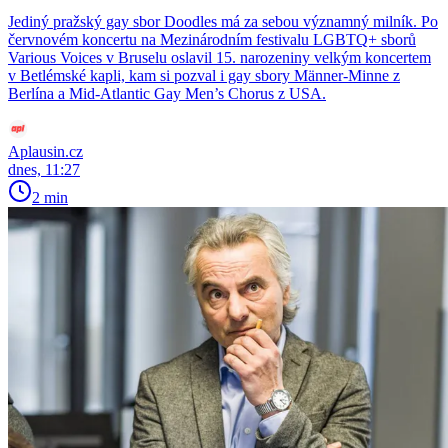
Jediný pražský gay sbor Doodles má za sebou významný milník. Po
červnovém koncertu na Mezinárodním festivalu LGBTQ+ sborů
Various Voices v Bruselu oslavil 15. narozeniny velkým koncertem
v Betlémské kapli, kam si pozval i gay sbory Männer-Minne z
Berlína a Mid-Atlantic Gay Men’s Chorus z USA.
Aplausin.cz
dnes, 11:27
2 min