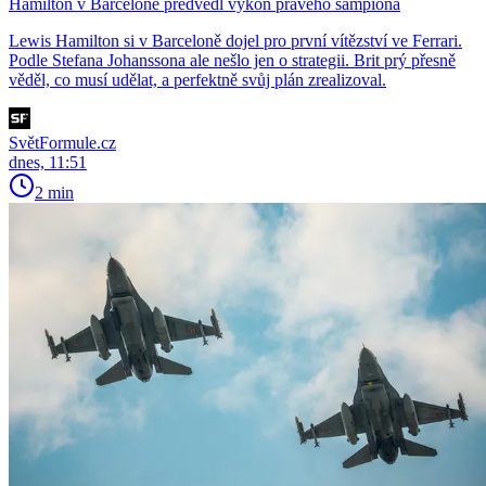
Hamilton v Barceloně předvedl výkon pravého šampiona
Lewis Hamilton si v Barceloně dojel pro první vítězství ve Ferrari.
Podle Stefana Johanssona ale nešlo jen o strategii. Brit prý přesně
věděl, co musí udělat, a perfektně svůj plán zrealizoval.
SvětFormule.cz
dnes, 11:51
2 min