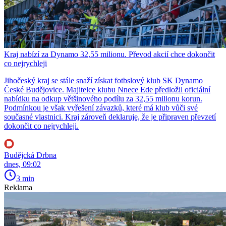
Kraj nabízí za Dynamo 32,55 milionu. Převod akcií chce dokončit
co nejrychleji
Jihočeský kraj se stále snaží získat fotbslový klub SK Dynamo
České Budějovice. Majitelce klubu Nnece Ede předložil oficiální
nabídku na odkup většinového podílu za 32,55 milionu korun.
Podmínkou je však vyřešení závazků, které má klub vůči své
současné vlastnici. Kraj zároveň deklaruje, že je připraven převzetí
dokončit co nejrychleji.
Budějcká Drbna
dnes, 09:02
3 min
Reklama