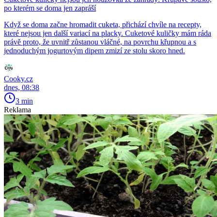
po kterém se doma jen zapráší
Když se doma začne hromadit cuketa, přichází chvíle na recepty,
které nejsou jen další variací na placky. Cuketové kuličky mám ráda
právě proto, že uvnitř zůstanou vláčné, na povrchu křupnou a s
jednoduchým jogurtovým dipem zmizí ze stolu skoro hned.
Cooky.cz
dnes, 08:38
3 min
Reklama