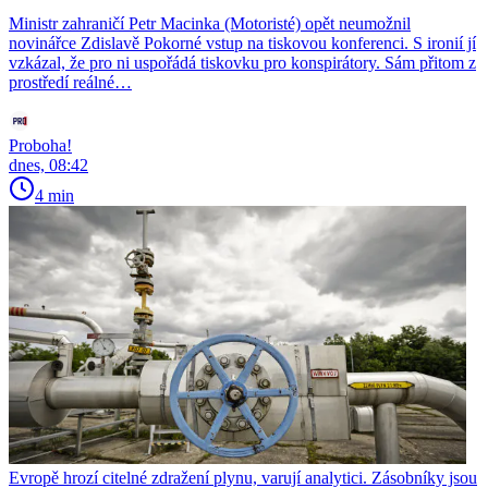
Ministr zahraničí Petr Macinka (Motoristé) opět neumožnil
novinářce Zdislavě Pokorné vstup na tiskovou konferenci. S ironií jí
vzkázal, že pro ni uspořádá tiskovku pro konspirátory. Sám přitom z
prostředí reálné…
Proboha!
dnes, 08:42
4 min
Evropě hrozí citelné zdražení plynu, varují analytici. Zásobníky jsou