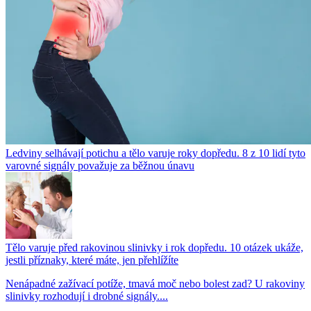
Ledviny selhávají potichu a tělo varuje roky dopředu. 8 z 10 lidí tyto
varovné signály považuje za běžnou únavu
Tělo varuje před rakovinou slinivky i rok dopředu. 10 otázek ukáže,
jestli příznaky, které máte, jen přehlížíte
Nenápadné zažívací potíže, tmavá moč nebo bolest zad? U rakoviny
slinivky rozhodují i drobné signály....