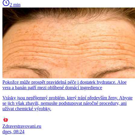
2 min
Pokožce může prospět pravidelná péče i dostatek hydratace. Aloe
vera a banán patří mezi oblíbené domácí ingredience
Vrásky jsou nepříjemný problém, který trápí především ženy. Abyste
se jich však zbavili, nemusíte podstupovat náročné procedury, ani
užívat chemické výrobky.
Zdravestravovani.eu
dnes, 08:24