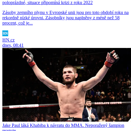
poloprázdné, situace připomíná krizi z roku 2022
Zásoby zemního plynu v Evropské unii jsou pro toto období roku na
rekordně nízké úrovni. Zásobníky jsou naplněny z méně než 58
procent, což je...
HN.cz
dnes, 08:41
Jake Paul láká Khabiba k návratu do MMA. Neporažený šampion
reaguje