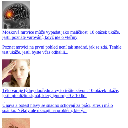
Mozková mrtvice může vypadat jako maličkost. 10 otázek ukáže,
jestli poznáte varování, když jde o vteřiny
Poznat mrtvici na první pohled není tak snadné, jak se zdá. Tenhle
test ukáže, jestli byste včas odhalili...
Tělo varuje týdny dopředu a vy to řešíte kávou. 10 otázek ukáže,
jestli přehlížíte signál, který ignoruje 9 z 10 lidí
Únava a bolest hlavy se snadno schovají za práci, stres i málo
spánku. Někdy ale ukazují na problém, který...