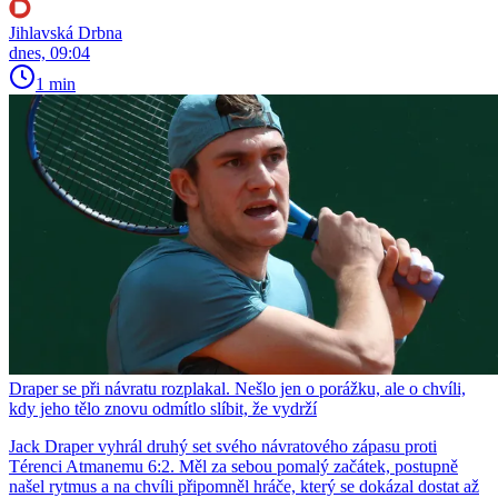
Jihlavská Drbna
dnes, 09:04
1 min
Draper se při návratu rozplakal. Nešlo jen o porážku, ale o chvíli,
kdy jeho tělo znovu odmítlo slíbit, že vydrží
Jack Draper vyhrál druhý set svého návratového zápasu proti
Térenci Atmanemu 6:2. Měl za sebou pomalý začátek, postupně
našel rytmus a na chvíli připomněl hráče, který se dokázal dostat až