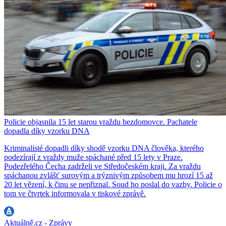
Policie objasnila 15 let starou vraždu bezdomovce. Pachatele
dopadla díky vzorku DNA
Kriminalisté dopadli díky shodě vzorku DNA člověka, kterého
podezírají z vraždy muže spáchané před 15 lety v Praze.
Podezřelého Čecha zadrželi ve Středočeském kraji. Za vraždu
spáchanou zvlášť surovým a trýznivým způsobem mu hrozí 15 až
20 let vězení, k činu se nepřiznal. Soud ho poslal do vazby. Policie o
tom ve čtvrtek informovala v tiskové zprávě.
Aktuálně.cz - Zprávy