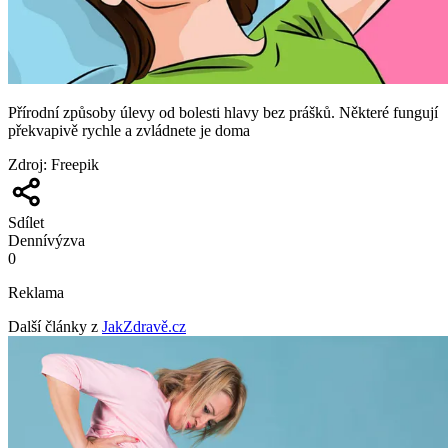
Přírodní způsoby úlevy od bolesti hlavy bez prášků. Některé fungují
překvapivě rychle a zvládnete je doma
Zdroj
:
Freepik
Sdílet
Denní
výzva
0
Reklama
Další články z
JakZdravě.cz