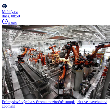
Mobify.cz
dnes, 08:50
4 min
Průmyslová výroba v červnu meziročně stoupla, růst ve stavebnictví
zpomalil