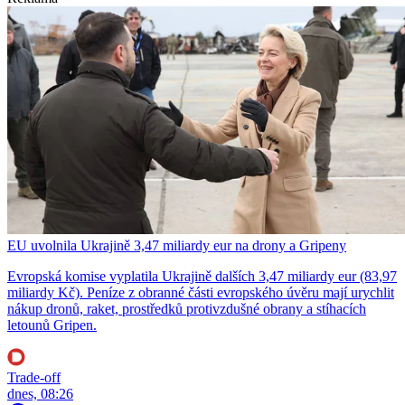
EU uvolnila Ukrajině 3,47 miliardy eur na drony a Gripeny
Evropská komise vyplatila Ukrajině dalších 3,47 miliardy eur (83,97
miliardy Kč). Peníze z obranné části evropského úvěru mají urychlit
nákup dronů, raket, prostředků protivzdušné obrany a stíhacích
letounů Gripen.
Trade-off
dnes, 08:26