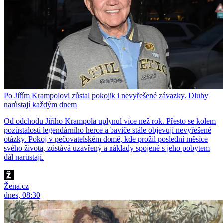
Po Jiřím Krampolovi zůstal pokojík i nevyřešené závazky. Dluhy
narůstají každým dnem
Od odchodu Jiřího Krampola uplynul více než rok. Přesto se kolem
pozůstalosti legendárního herce a baviče stále objevují nevyřešené
otázky. Pokoj v pečovatelském domě, kde prožil poslední měsíce
svého života, zůstává uzavřený a náklady spojené s jeho pobytem
dál narůstají.
Žena.cz
dnes, 08:30