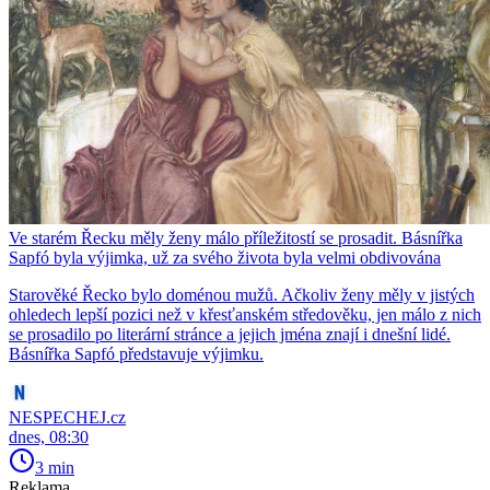
Ve starém Řecku měly ženy málo příležitostí se prosadit. Básnířka
Sapfó byla výjimka, už za svého života byla velmi obdivována
Starověké Řecko bylo doménou mužů. Ačkoliv ženy měly v jistých
ohledech lepší pozici než v křesťanském středověku, jen málo z nich
se prosadilo po literární stránce a jejich jména znají i dnešní lidé.
Básnířka Sapfó představuje výjimku.
NESPECHEJ.cz
dnes, 08:30
3 min
Reklama