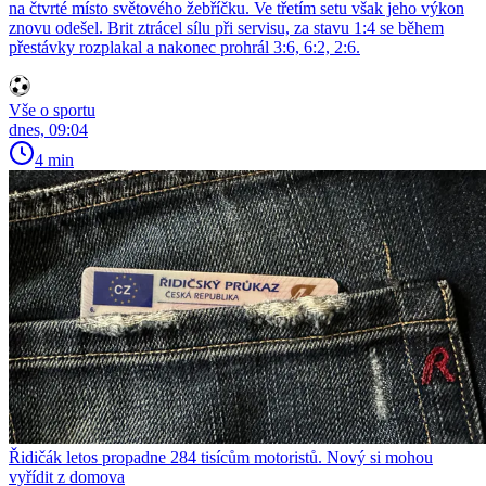
na čtvrté místo světového žebříčku. Ve třetím setu však jeho výkon
znovu odešel. Brit ztrácel sílu při servisu, za stavu 1:4 se během
přestávky rozplakal a nakonec prohrál 3:6, 6:2, 2:6.
Vše o sportu
dnes, 09:04
4 min
Řidičák letos propadne 284 tisícům motoristů. Nový si mohou
vyřídit z domova