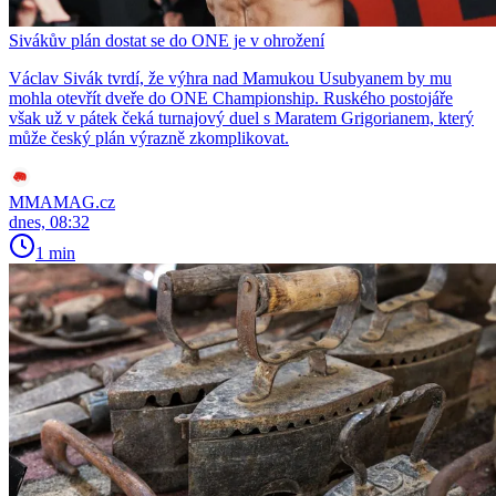
Sivákův plán dostat se do ONE je v ohrožení
Václav Sivák tvrdí, že výhra nad Mamukou Usubyanem by mu
mohla otevřít dveře do ONE Championship. Ruského postojáře
však už v pátek čeká turnajový duel s Maratem Grigorianem, který
může český plán výrazně zkomplikovat.
MMAMAG.cz
dnes, 08:32
1 min