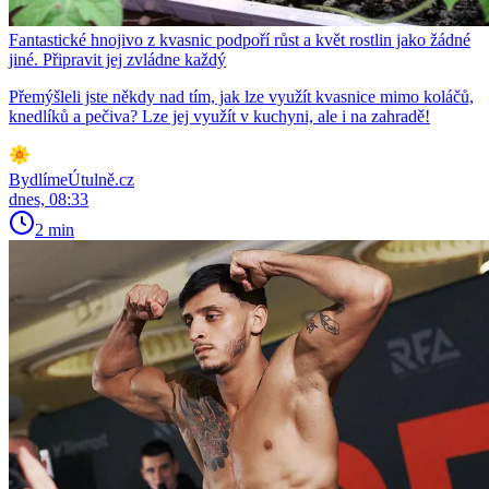
Fantastické hnojivo z kvasnic podpoří růst a květ rostlin jako žádné
jiné. Připravit jej zvládne každý
Přemýšleli jste někdy nad tím, jak lze využít kvasnice mimo koláčů,
knedlíků a pečiva? Lze jej využít v kuchyni, ale i na zahradě!
BydlímeÚtulně.cz
dnes, 08:33
2 min