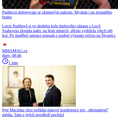
Pudilová dobojovala se zlomeným palcem. Myslela i na zesnulého
bratra
Lucie Pudilová si ve druhém kole titulového zápasu s Lucií
Szabovou zlomila palec na šesti místech, přesto vydržela všech pět
kol. Po úspěšné operaci popsala i osobní význam večera na Štvanici.
MMAMAG.cz
dnes, 08:46
1 min
Petr Macinka chce pořádat tiskové konference pro „alternativní“
média. Sám z jejich prostředí pochází