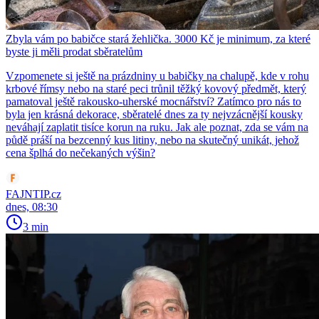
Zbyla vám po babičce stará žehlička. 3000 Kč je minimum, za které
byste ji měli prodat sběratelům
Vzpomenete si ještě na prázdniny u babičky na chalupě, kde v rohu
krbové římsy nebo na staré peci trůnil těžký kovový předmět, který
pamatoval ještě rakousko-uherské mocnářství? Zatímco pro nás to
byla jen krásná dekorace, sběratelé dnes za ty nejvzácnější kousky
neváhají zaplatit tisíce korun na ruku. Jak ale poznat, zda se vám na
půdě práší na bezcenný kus litiny, nebo na skutečný unikát, jehož
cena šplhá do nečekaných výšin?
FAJNTIP.cz
dnes, 08:30
3 min