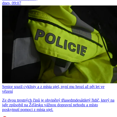
dnes, 09:07
Senior srazil cyklisty a z místa ujel, nyní mu hrozí až pět let ve
vězení
Ze dvou trestných činů je obviněný třiasedmdesátiletý řidič, který na
jaře způsobil na Žďársku vážnou dopravní nehodu a místo
poskytnutí pomoci z místa ujel.