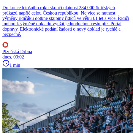
Do konce letošního roku skončí platnost 284 000 řidičských
průkazů napříč celou Českou republikou. Nejvíce se nutnost
výměny řidičáku dotkne skupiny řidičů ve věku 61 let a více. Řidiči
mohou k výměně dokladu využít jednoduchou cestu přes Portál
dopravy. Elektronické podání žádosti o nový doklad je rychlé a
bezpečné.
Plzeňská Drbna
dnes, 09:02
1 min