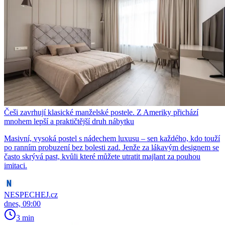
Češi zavrhují klasické manželské postele. Z Ameriky přichází
mnohem lepší a praktičtější druh nábytku
Masivní, vysoká postel s nádechem luxusu – sen každého, kdo touží
po ranním probuzení bez bolesti zad. Jenže za lákavým designem se
často skrývá past, kvůli které můžete utratit majlant za pouhou
imitaci.
NESPECHEJ.cz
dnes, 09:00
3 min