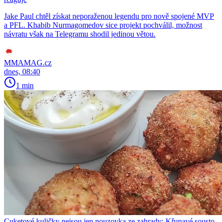
Jake Paul chtěl získat neporaženou legendu pro nově spojené MVP
a PFL. Khabib Nurmagomedov sice projekt pochválil, možnost
návratu však na Telegramu shodil jedinou větou.
MMAMAG.cz
dnes, 08:40
1 min
Cuketové kuličky nejsou jen nouzovka ze zahrady: Křupavé sousto,