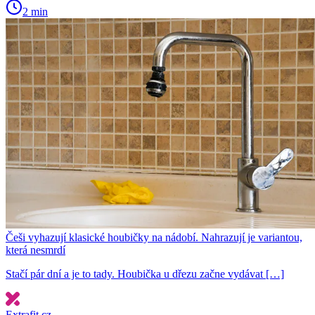
2 min
Češi vyhazují klasické houbičky na nádobí. Nahrazují je variantou,
která nesmrdí
Stačí pár dní a je to tady. Houbička u dřezu začne vydávat […]
Extrafit.cz