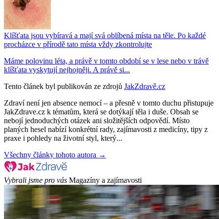
Klíšťata jsou vybíravá a mají svá oblíbená místa na těle. Po každé
procházce v přírodě tato místa vždy zkontrolujte
Máme polovinu léta, a právě v tomto období se v lese nebo v trávě
klíšťata vyskytují nejhojněji. A právě si...
Tento článek byl publikován ze zdrojů
JakZdravě.cz
Zdraví není jen absence nemocí – a přesně v tomto duchu přistupuje
JakZdrave.cz k tématům, která se dotýkají těla i duše. Obsah se
nebojí jednoduchých otázek ani složitějších odpovědí. Místo
planých hesel nabízí konkrétní rady, zajímavosti z medicíny, tipy z
praxe i pohledy na životní styl, který...
Všechny články tohoto autora →
Vybrali jsme pro vás
Magazíny a zajímavosti