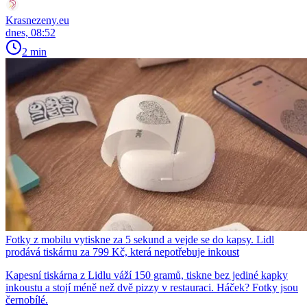
Krasnezeny.eu
dnes, 08:52
2 min
Fotky z mobilu vytiskne za 5 sekund a vejde se do kapsy. Lidl
prodává tiskárnu za 799 Kč, která nepotřebuje inkoust
Kapesní tiskárna z Lidlu váží 150 gramů, tiskne bez jediné kapky
inkoustu a stojí méně než dvě pizzy v restauraci. Háček? Fotky jsou
černobílé.