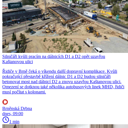
Silničáři kvůli pracím na dálnicích D1 a D2 opět uzavřou
Kaštanovou ulici
Řidiče v Brně čeká o víkendu další dopravní komplikace. Kvůli
pokračující přestavbě křížení dálnic D1 a D2 budou silničáři
betonovat most nad dálnicí D2 a znovu uzavřou Kaštanovou ulici.
Omezení se dotknou také několika autobusových linek MHD, řidiči
musí počítat s kolonami.
Brněnská Drbna
dnes, 09:00
1 min