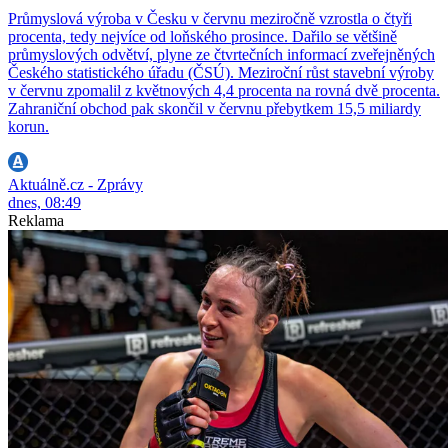
Průmyslová výroba v Česku v červnu meziročně vzrostla o čtyři
procenta, tedy nejvíce od loňského prosince. Dařilo se většině
průmyslových odvětví, plyne ze čtvrtečních informací zveřejněných
Českého statistického úřadu (ČSÚ). Meziroční růst stavební výroby
v červnu zpomalil z květnových 4,4 procenta na rovná dvě procenta.
Zahraniční obchod pak skončil v červnu přebytkem 15,5 miliardy
korun.
Aktuálně.cz - Zprávy
dnes, 08:49
Reklama