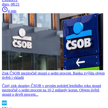
dnes, 08:21
4 min
Zisk ČSOB meziročně stoupl o sedm procent. Banka zvýšila objem
úvěrů i vkladů
Čistý zisk skupiny ČSOB v prvním pololetí letošního roku stoupl
meziročně o sedm procent na 10,2 miliardy korun. Objem úvěrů
stoupl o devět procent...