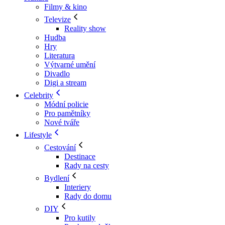
Filmy & kino
Televize
Reality show
Hudba
Hry
Literatura
Výtvarné umění
Divadlo
Digi a stream
Celebrity
Módní policie
Pro pamětníky
Nové tváře
Lifestyle
Cestování
Destinace
Rady na cesty
Bydlení
Interiery
Rady do domu
DIY
Pro kutily