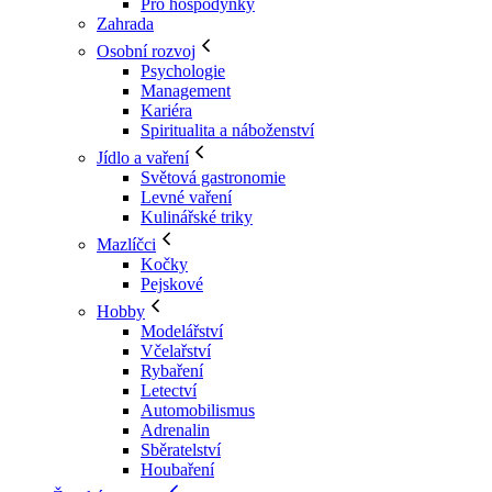
Pro hospodyňky
Zahrada
Osobní rozvoj
Psychologie
Management
Kariéra
Spiritualita a náboženství
Jídlo a vaření
Světová gastronomie
Levné vaření
Kulinářské triky
Mazlíčci
Kočky
Pejskové
Hobby
Modelářství
Včelařství
Rybaření
Letectví
Automobilismus
Adrenalin
Sběratelství
Houbaření