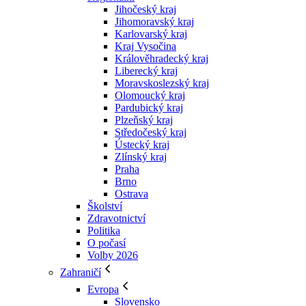
Jihočeský kraj
Jihomoravský kraj
Karlovarský kraj
Kraj Vysočina
Králověhradecký kraj
Liberecký kraj
Moravskoslezský kraj
Olomoucký kraj
Pardubický kraj
Plzeňský kraj
Středočeský kraj
Ústecký kraj
Zlínský kraj
Praha
Brno
Ostrava
Školství
Zdravotnictví
Politika
O počasí
Volby 2026
Zahraničí
Evropa
Slovensko