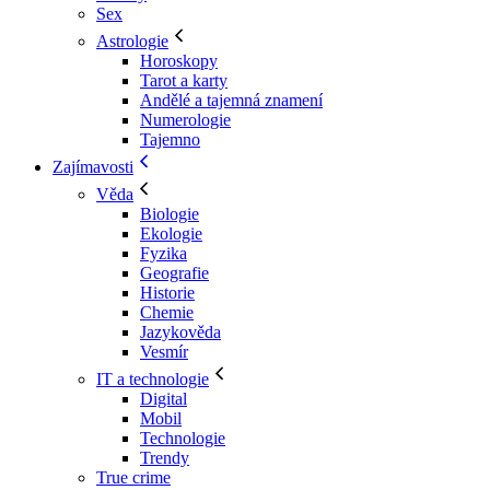
Sex
Astrologie
Horoskopy
Tarot a karty
Andělé a tajemná znamení
Numerologie
Tajemno
Zajímavosti
Věda
Biologie
Ekologie
Fyzika
Geografie
Historie
Chemie
Jazykověda
Vesmír
IT a technologie
Digital
Mobil
Technologie
Trendy
True crime