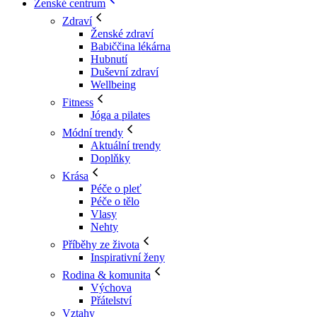
Ženské centrum
Zdraví
Ženské zdraví
Babiččina lékárna
Hubnutí
Duševní zdraví
Wellbeing
Fitness
Jóga a pilates
Módní trendy
Aktuální trendy
Doplňky
Krása
Péče o pleť
Péče o tělo
Vlasy
Nehty
Příběhy ze života
Inspirativní ženy
Rodina & komunita
Výchova
Přátelství
Vztahy