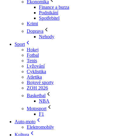
Ekonomika
Finance a burza
Podnikání
Spotřebitel
Krimi
Doprava
Nehody
Sport
Hokej
Fotbal
Tenis
Lyžování
Cyklistika
Atletika
Bojové sporty
ZOH 2026
Basketbal
NBA
Motosport
F1
Auto-moto
Elektromobily
Kultura