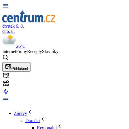
čtvrtek 6. 8.
čt 6. 8.
26°C
Internet
Firmy
Recepty
Slovníky
Přihlášení
Zprávy
Domácí
Regionální