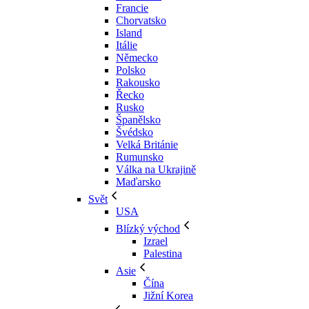
Francie
Chorvatsko
Island
Itálie
Německo
Polsko
Rakousko
Řecko
Rusko
Španělsko
Švédsko
Velká Británie
Rumunsko
Válka na Ukrajině
Maďarsko
Svět
USA
Blízký východ
Izrael
Palestina
Asie
Čína
Jižní Korea