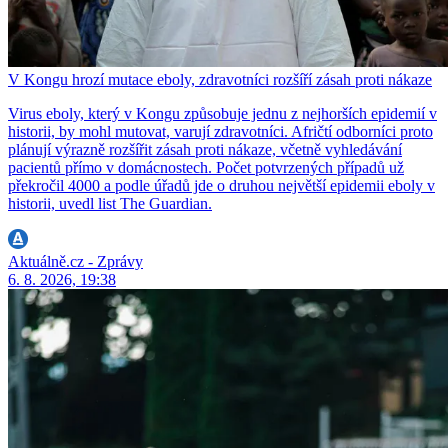
V Kongu hrozí mutace eboly, zdravotníci rozšíří zásah proti nákaze
Virus eboly, který v Kongu způsobuje jednu z nejhorších epidemií v
historii, by mohl mutovat, varují zdravotníci. Afričtí odborníci proto
plánují výrazně rozšířit zásah proti nákaze, včetně vyhledávání
pacientů přímo v domácnostech. Počet potvrzených případů už
překročil 4000 a podle úřadů jde o druhou největší epidemii eboly v
historii, uvedl list The Guardian.
Aktuálně.cz - Zprávy
6. 8. 2026, 19:38