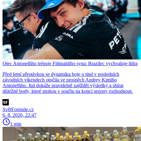
Otec Antonelliho trénuje Fittipaldiho syna: Brazilec vychvaluje lídra
Před letní přestávkou se dynamika boje o titul v posledních
závodních víkendech otočila ve prospěch Andrey Kimiho
Antonelliho. Ital dokáže pravidelně zajíždět výsledky a sbírat
důležité body, které mohou v součtu na konci sezony rozhodnout.
SvětFormule.cz
6. 8. 2026, 22:47
1 min