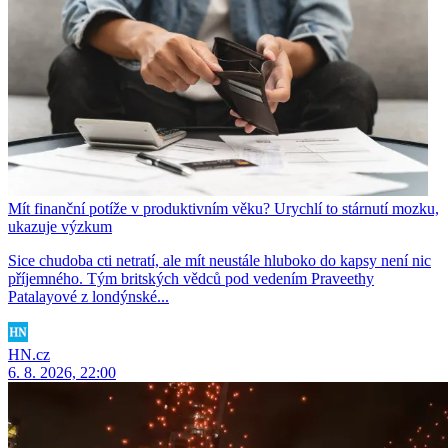
Mít finanční potíže v produktivním věku? Urychlí to stárnutí mozku,
ukazuje výzkum
Sice chudoba cti netratí, ale mít neustále hluboko do kapsy není nic
příjemného. Tým britských vědců pod vedením Praveethy
Patalayové z londýnské...
HN.cz
6. 8. 2026, 22:00