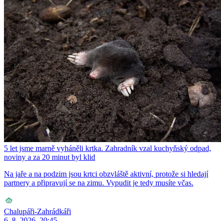
5 let jsme marně vyháněli krtka. Zahradník vzal kuchyňský odpad,
noviny a za 20 minut byl klid
Na jaře a na podzim jsou krtci obzvláště aktivní, protože si hledají
partnery a připravují se na zimu. Vypudit je tedy musíte včas.
Chalupáři-Zahrádkáři
6. 8. 2026, 20:45