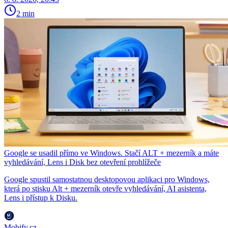
2 min
Google se usadil přímo ve Windows. Stačí ALT + mezerník a máte
vyhledávání, Lens i Disk bez otevření prohlížeče
Google spustil samostatnou desktopovou aplikaci pro Windows,
která po stisku Alt + mezerník otevře vyhledávání, AI asistenta,
Lens i přístup k Disku.
Mobify.cz