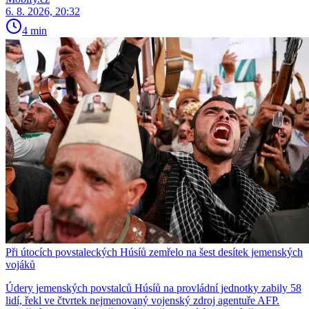
6. 8. 2026, 20:32
4 min
Při útocích povstaleckých Húsíů zemřelo na šest desítek jemenských
vojáků
Údery jemenských povstalců Húsíů na provládní jednotky zabily 58
lidí, řekl ve čtvrtek nejmenovaný vojenský zdroj agentuře AFP.