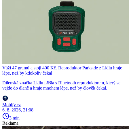
Váží 47 gramů a stojí 400 Kč. Reproduktor Parkside z Lidlu hraje
lépe, než by kdokoliv čekal
Dílenská značka Lidlu přišla s Bluetooth reproduktorem, který se
vejde do dlaně a hraje mnohem lépe, než by člověk čekal.
Mobify.cz
6. 8. 2026, 21:08
3 min
Reklama