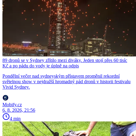
89 dronů se v Sydney zřítilo mezi diváky. Jeden stojí přes 60 tisíc
Kč a po pádu do vody je úplně na odpis
Pondělní večer nad sydneyským přístavem proměnil rekordní
světelnou show v nejdražší hromadný pád dronů v historii festivalu
Vivid Sydney.
Mobify.cz
6. 8. 2026, 21:56
4 min