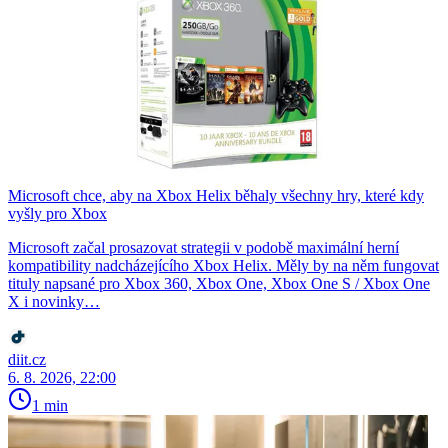
Microsoft chce, aby na Xbox Helix běhaly všechny hry, které kdy
vyšly pro Xbox
Microsoft začal prosazovat strategii v podobě maximální herní
kompatibility nadcházejícího Xbox Helix. Měly by na něm fungovat
tituly napsané pro Xbox 360, Xbox One, Xbox One S / Xbox One
X i novinky…
diit.cz
6. 8. 2026, 22:00
1 min