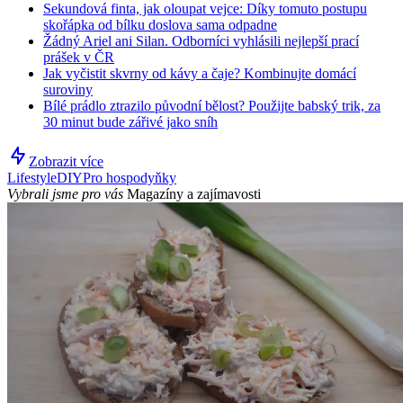
Sekundová finta, jak oloupat vejce: Díky tomuto postupu
skořápka od bílku doslova sama odpadne
Žádný Ariel ani Silan. Odborníci vyhlásili nejlepší prací
prášek v ČR
Jak vyčistit skvrny od kávy a čaje? Kombinujte domácí
suroviny
Bílé prádlo ztrazilo původní bělost? Použijte babský trik, za
30 minut bude zářivé jako sníh
Zobrazit více
Lifestyle
DIY
Pro hospodyňky
Vybrali jsme pro vás
Magazíny a zajímavosti