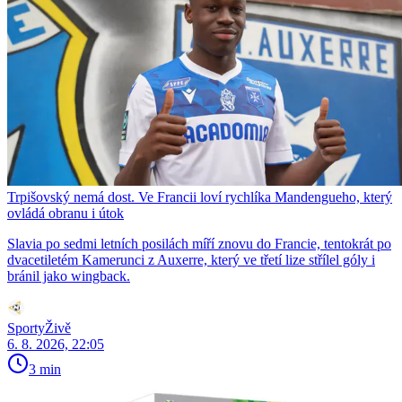
Trpišovský nemá dost. Ve Francii loví rychlíka Mandengueho, který
ovládá obranu i útok
Slavia po sedmi letních posilách míří znovu do Francie, tentokrát po
dvacetiletém Kamerunci z Auxerre, který ve třetí lize střílel góly i
bránil jako wingback.
SportyŽivě
6. 8. 2026, 22:05
3 min