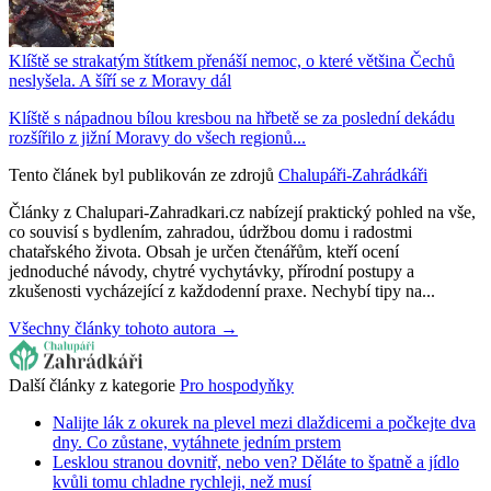
Klíště se strakatým štítkem přenáší nemoc, o které většina Čechů
neslyšela. A šíří se z Moravy dál
Klíště s nápadnou bílou kresbou na hřbetě se za poslední dekádu
rozšířilo z jižní Moravy do všech regionů...
Tento článek byl publikován ze zdrojů
Chalupáři-Zahrádkáři
Články z Chalupari-Zahradkari.cz nabízejí praktický pohled na vše,
co souvisí s bydlením, zahradou, údržbou domu i radostmi
chatařského života. Obsah je určen čtenářům, kteří ocení
jednoduché návody, chytré vychytávky, přírodní postupy a
zkušenosti vycházející z každodenní praxe. Nechybí tipy na...
Všechny články tohoto autora →
Další články z kategorie
Pro hospodyňky
Nalijte lák z okurek na plevel mezi dlaždicemi a počkejte dva
dny. Co zůstane, vytáhnete jedním prstem
Lesklou stranou dovnitř, nebo ven? Děláte to špatně a jídlo
kvůli tomu chladne rychleji, než musí