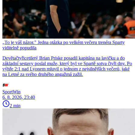
„To je váš názor." Jedna otázka po velkém večeru trenéra Sparty
viditelně popudila
Devětačtyřicetiletý Brian Priske posadil kapitána na lavičku a do
základní sestavy poslal muže, který byl ve Spartě sotva čtyři dny. Po
výhře 2:1 nad Lyonem mluvil o jednom z nejsilnějších večerů, jaké
na Letné za svého druhého angažmá zažil.
SportWin
6. 8. 2026, 23:40
2 min