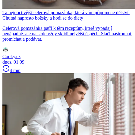
Ta nejpoctivější celerová pomazánka, která vám připomene dětství:
Chutná naprosto božsky a hodí se do diety
Celerová pomazánka patří k těm receptům, které vypadají
nenápadně, ale na stole vždy sklidí největší úspěch. Stačí nastrouhat,
promíchat a podávat.
Cooky.cz
dnes, 01:09
4 min