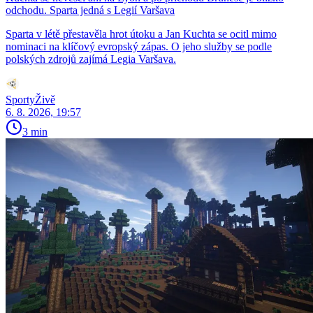
odchodu. Sparta jedná s Legií Varšava
Sparta v létě přestavěla hrot útoku a Jan Kuchta se ocitl mimo
nominaci na klíčový evropský zápas. O jeho služby se podle
polských zdrojů zajímá Legia Varšava.
SportyŽivě
6. 8. 2026, 19:57
3 min