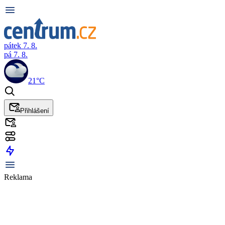
pátek 7. 8.
pá 7. 8.
21°C
Přihlášení
Reklama