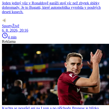
Jeden jediný vůz v Ronaldově garáži stojí víc než zbytek sbírky
dohromady. Je to Bugatti, které automobilka vyrobila v pouhých
deseti kusech.
SportyŽivě
6. 8. 2026, 20:16
4 min
Reklama
Kuchta se nevešel ani na Lyon a po příchodu Brunese je blízko