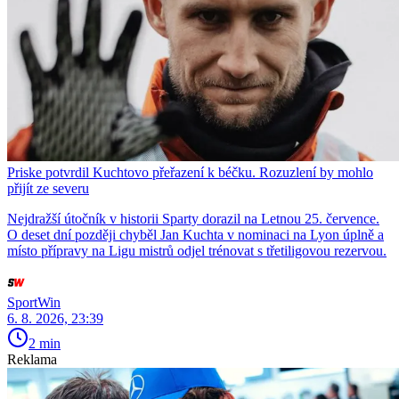
Priske potvrdil Kuchtovo přeřazení k béčku. Rozuzlení by mohlo
přijít ze severu
Nejdražší útočník v historii Sparty dorazil na Letnou 25. července.
O deset dní později chyběl Jan Kuchta v nominaci na Lyon úplně a
místo přípravy na Ligu mistrů odjel trénovat s třetiligovou rezervou.
SportWin
6. 8. 2026, 23:39
2 min
Reklama