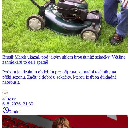
Brusíř Marek ukázal, pod jakým úhlem brousit nůž sekačky. Většina
zahrádkářů to dělá špatně
Podzim je ideálním obdobím pro přípravu zahradní techniky na
příští sezonu. Začít je dobré u sekačky, kterou je třeba důkladně
nabrousit.
adbz.cz
6. 8. 2026, 21:39
2 min