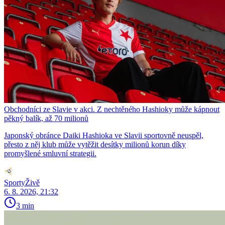
Obchodníci ze Slavie v akci. Z nechtěného Hashioky může kápnout
pěkný balík, až 70 milionů
Japonský obránce Daiki Hashioka ve Slavii sportovně neuspěl,
přesto z něj klub může vytěžit desítky milionů korun díky
promyšlené smluvní strategii.
SportyŽivě
6. 8. 2026, 21:32
3 min