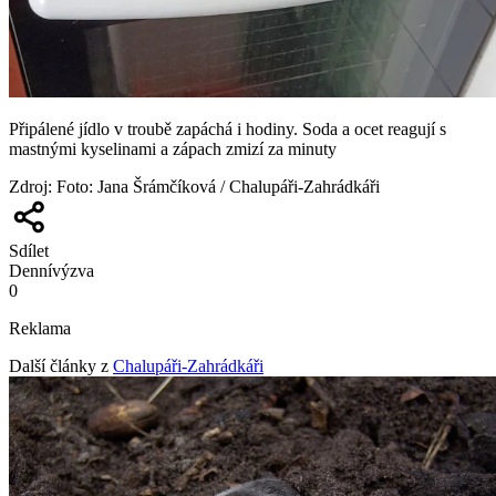
Připálené jídlo v troubě zapáchá i hodiny. Soda a ocet reagují s
mastnými kyselinami a zápach zmizí za minuty
Zdroj
:
Foto: Jana Šrámčíková / Chalupáři-Zahrádkáři
Sdílet
Denní
výzva
0
Reklama
Další články z
Chalupáři-Zahrádkáři