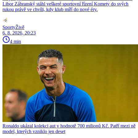
Libor Zábranský stáhl veškeré sportovní řízení Komety do svých
rukou právě ve chvíli, kdy klub míří do nové éry.
SportyŽivě
6. 8. 2026, 20:23
4 min
Ronaldo ukázal kolekci aut v hodnotě 700 milionů Kč. Patří mezi ně
model, kterých vzniklo jen deset