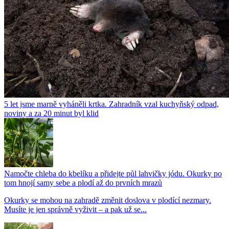
5 let jsme marně vyháněli krtka. Zahradník vzal kuchyňský odpad,
noviny a za 20 minut byl klid
Namočte chleba do kbelíku a přidejte půl lahvičky jódu. Okurky po
tom hnojí samy sebe a plodí až do prvních mrazů
Okurky se mohou na zahradě změnit doslova v plodící nezmary.
Musíte je jen správně vyživit – a pak už se...