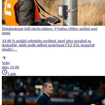
Defektoskopie šetří obcím miliony. Výměna většiny stožárů není
nutná
Až 80 % stožárů veřejného osvětlení, které obce považují za
dosloužilé, může podle měření společnosti ČEZ ESL bezpečně
sloužit i…
Volty
dnes, 01:00
1 min