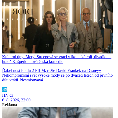
Kulturní tipy: Meryl Streepová se vrací v ikonické roli, divadlo na
hradě Kašperk i nová česká komedie
Ďábel nosí Pradu 2 FILM, režie David Frankel, na Disney+
Nekompromisní svět vysoké módy se po dvaceti letech od prvního
dílu vrátil. Nesmlouvavá...
HN.cz
6. 8. 2026, 22:00
Reklama