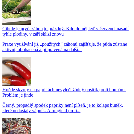
Cibule je pryč, záhon je prázdný. Kdo do něj teď v červenci nasadí
tyhle plodiny, v září sklízí znovu
Praxe využívání již „použitých“ záhonů zajišťuje, že půda zůstane
aktivní, obohacená a připravená na další...
Hnědé skvrny na paprikách nevyléčí žádný postřik proti houbám.
Problém je jinde
Černý, propadlý spodek papriky není plíseň, je to kolaps buněk,
které nedostaly vápník. A fungicid proti...