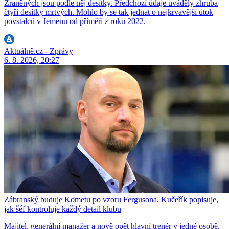
Zraněných jsou podle něj desítky. Předchozí údaje uváděly zhruba
čtyři desítky mrtvých. Mohlo by se tak jednat o nejkrvavější útok
povstalců v Jemenu od příměří z roku 2022.
Aktuálně.cz - Zprávy
6. 8. 2026, 20:27
Zábranský buduje Kometu po vzoru Fergusona. Kučeřík popisuje,
jak šéf kontroluje každý detail klubu
Majitel, generální manažer a nově opět hlavní trenér v jedné osobě.