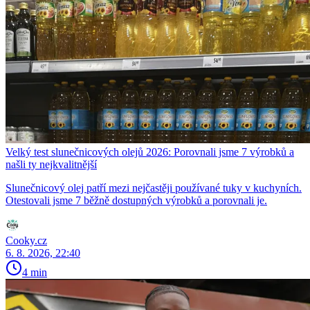
Velký test slunečnicových olejů 2026: Porovnali jsme 7 výrobků a
našli ty nejkvalitnější
Slunečnicový olej patří mezi nejčastěji používané tuky v kuchyních.
Otestovali jsme 7 běžně dostupných výrobků a porovnali je.
Cooky.cz
6. 8. 2026, 22:40
4 min