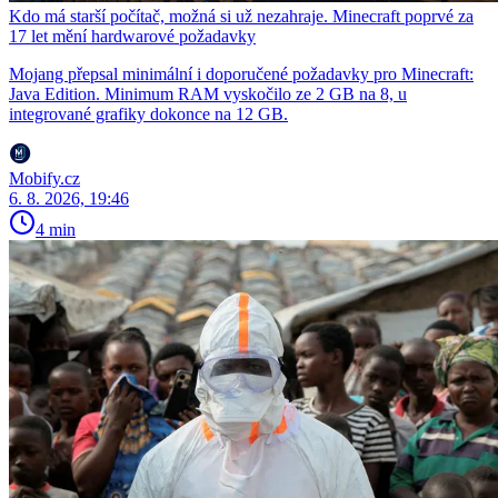
Kdo má starší počítač, možná si už nezahraje. Minecraft poprvé za
17 let mění hardwarové požadavky
Mojang přepsal minimální i doporučené požadavky pro Minecraft:
Java Edition. Minimum RAM vyskočilo ze 2 GB na 8, u
integrované grafiky dokonce na 12 GB.
Mobify.cz
6. 8. 2026, 19:46
4 min