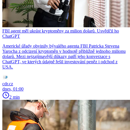
FBI agent měl ukrást kryptoměny za milion dolarů. Usvědčil ho
ChatGPT
Americké úřady obvinily bývalého agenta FBI Patricka Stevena
Yarocha z odcizení kryptoměn v hodnotě přibližně jednoho milionu
dolarů. Mezi nejzajímavější důkazy patří jeho konverzace s
ChatGPT, ve kterých údajně řešil investování peněz i odchod z
USA.
cdr.cz
dnes, 01:00
2 min