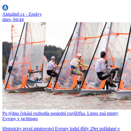
Aktuálně.cz - Zprávy
dnes, 04:44
Po týdnu čekání rozhodla poslední rozjížďka. Lipno zná mistry
Evropy v jachtingu
Historicky první mistrovství Evropy lodní třídy 29er pořádané v