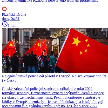
zničená pneumatika rozhodně nebyla jeho jediným problémem.
Plzeňská Drbna
dnes, 04:31
1 min
Nelegální čínská policie dál působí v Evropě. Na své krajany dohlíží
i v Česku
Čínské zahraniční policejní stanice po odhalení z roku 2022
formálně skončily. Bezpečnostní experti a výpovědi členů diaspory
ale ukazují, že mechanismy, jimiž Peking monitoruje a zastrašuje
kritiky v Evropě, nezmizely – jen se hůře dokazují a častěji fungují
pod civilním či digitálním krytím. I přesto, že Čína v roce 2022