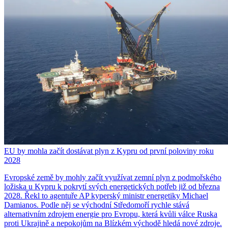
EU by mohla začít dostávat plyn z Kypru od první poloviny roku
2028
Evropské země by mohly začít využívat zemní plyn z podmořského
ložiska u Kypru k pokrytí svých energetických potřeb již od března
2028. Řekl to agentuře AP kyperský ministr energetiky Michael
Damianos. Podle něj se východní Středomoří rychle stává
alternativním zdrojem energie pro Evropu, která kvůli válce Ruska
proti Ukrajině a nepokojům na Blízkém východě hledá nové zdroje.