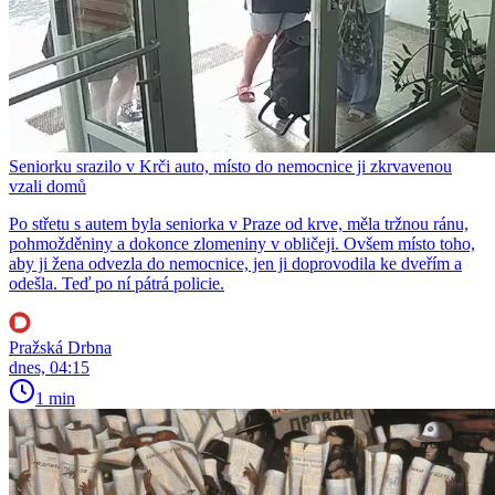
Seniorku srazilo v Krči auto, místo do nemocnice ji zkrvavenou
vzali domů
Po střetu s autem byla seniorka v Praze od krve, měla tržnou ránu,
pohmožděniny a dokonce zlomeniny v obličeji. Ovšem místo toho,
aby ji žena odvezla do nemocnice, jen ji doprovodila ke dveřím a
odešla. Teď po ní pátrá policie.
Pražská Drbna
dnes, 04:15
1 min