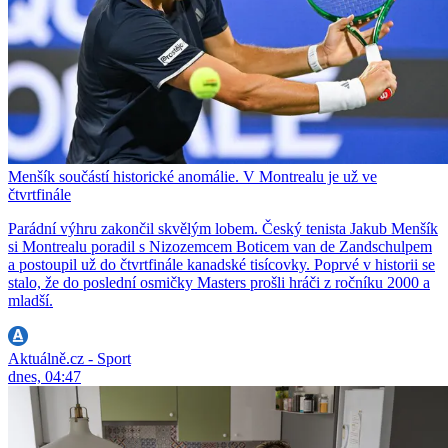
Menšík součástí historické anomálie. V Montrealu je už ve
čtvrtfinále
Parádní výhru zakončil skvělým lobem. Český tenista Jakub Menšík
si Montrealu poradil s Nizozemcem Boticem van de Zandschulpem
a postoupil už do čtvrtfinále kanadské tisícovky. Poprvé v historii se
stalo, že do poslední osmičky Masters prošli hráči z ročníku 2000 a
mladší.
Aktuálně.cz - Sport
dnes, 04:47