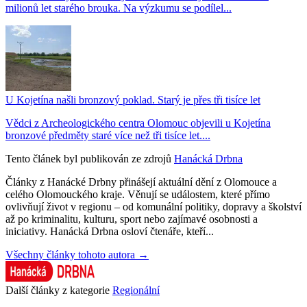
milionů let starého brouka. Na výzkumu se podílel...
U Kojetína našli bronzový poklad. Starý je přes tři tisíce let
Vědci z Archeologického centra Olomouc objevili u Kojetína
bronzové předměty staré více než tři tisíce let....
Tento článek byl publikován ze zdrojů
Hanácká Drbna
Články z Hanácké Drbny přinášejí aktuální dění z Olomouce a
celého Olomouckého kraje. Věnují se událostem, které přímo
ovlivňují život v regionu – od komunální politiky, dopravy a školství
až po kriminalitu, kulturu, sport nebo zajímavé osobnosti a
iniciativy. Hanácká Drbna osloví čtenáře, kteří...
Všechny články tohoto autora →
Další články z kategorie
Regionální