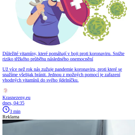
Důležité vitamíny, které pomáhají v boji proti koronaviru. Snižte
riziko těžkého průběhu následného onemocnění
Už více než rok nás zužuje pandemie koronaviru, proti které se
snažíme všelijak bránit. Jednou z možných pomocí je zařazení
vhodných vitamínů do svého jídelníčku.
Krasnezeny.eu
dnes, 04:35
3 min
Reklama