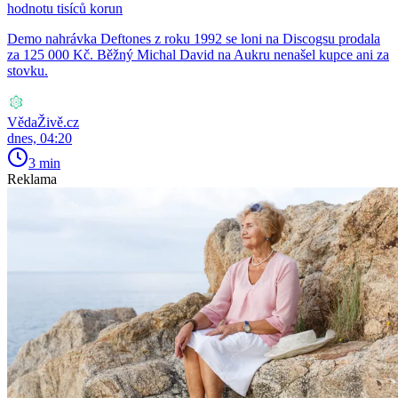
hodnotu tisíců korun
Demo nahrávka Deftones z roku 1992 se loni na Discogsu prodala
za 125 000 Kč. Běžný Michal David na Aukru nenašel kupce ani za
stovku.
VědaŽivě.cz
dnes, 04:20
3 min
Reklama