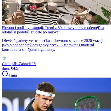
Plovoucí podlahy ustupují. Trend z 80. let se vrací v modernější a
odolnější podobě. Budete ho milovat
Dřevěné parkety ve stromečku a chevronu se v roce 2026 vracejí
jako plnohodnotný designový prvek. A tentokrát s moderní
konstrukcí a silnějšími argumenty.
Chalupáři-Zahrádkáři
dnes, 04:57
4 min