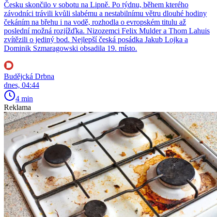
Česku skončilo v sobotu na Lipně. Po týdnu, během kterého
závodníci trávili kvůli slabému a nestabilnímu větru dlouhé hodiny
čekáním na břehu i na vodě, rozhodla o evropském titulu až
poslední možná rozjížďka. Nizozemci Felix Mulder a Thom Lahuis
zvítězili o jediný bod. Nejlepší česká posádka Jakub Lojka a
Dominik Szmaragowski obsadila 19. místo.
Budějcká Drbna
dnes, 04:44
4 min
Reklama