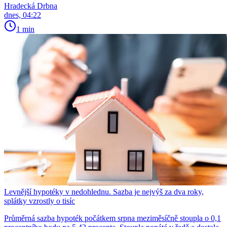
Hradecká Drbna
dnes, 04:22
1 min
Levnější hypotéky v nedohlednu. Sazba je nejvýš za dva roky,
splátky vzrostly o tisíc
Průměrná sazba hypoték počátkem srpna meziměsíčně stoupla o 0,1