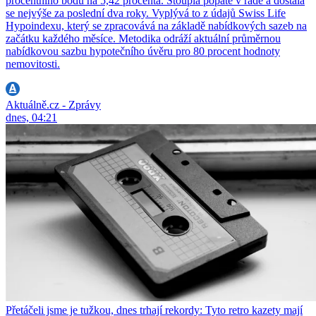
procentního bodu na 5,42 procenta. Stoupla popáté v řadě a dostala
se nejvýše za poslední dva roky. Vyplývá to z údajů Swiss Life
Hypoindexu, který se zpracovává na základě nabídkových sazeb na
začátku každého měsíce. Metodika odráží aktuální průměrnou
nabídkovou sazbu hypotečního úvěru pro 80 procent hodnoty
nemovitosti.
Aktuálně.cz - Zprávy
dnes, 04:21
Přetáčeli jsme je tužkou, dnes trhají rekordy: Tyto retro kazety mají