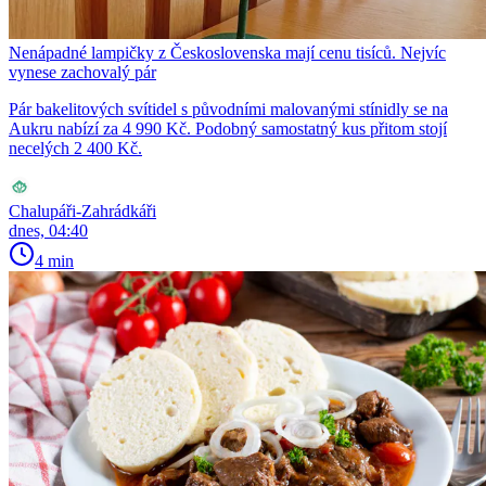
Nenápadné lampičky z Československa mají cenu tisíců. Nejvíc
vynese zachovalý pár
Pár bakelitových svítidel s původními malovanými stínidly se na
Aukru nabízí za 4 990 Kč. Podobný samostatný kus přitom stojí
necelých 2 400 Kč.
Chalupáři-Zahrádkáři
dnes, 04:40
4 min