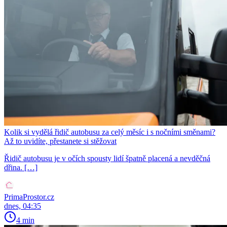
Kolik si vydělá řidič autobusu za celý měsíc i s nočními směnami?
Až to uvidíte, přestanete si stěžovat
Řidič autobusu je v očích spousty lidí špatně placená a nevděčná
dřina. […]
PrimaProstor.cz
dnes, 04:35
4 min