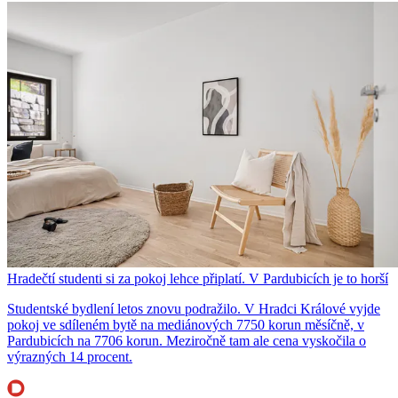
Hradečtí studenti si za pokoj lehce připlatí. V Pardubicích je to horší
Studentské bydlení letos znovu podražilo. V Hradci Králové vyjde
pokoj ve sdíleném bytě na mediánových 7750 korun měsíčně, v
Pardubicích na 7706 korun. Meziročně tam ale cena vyskočila o
výrazných 14 procent.