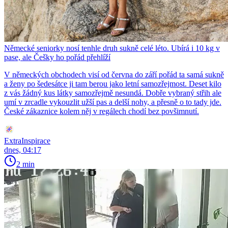
Německé seniorky nosí tenhle druh sukně celé léto. Ubírá i 10 kg v
pase, ale Češky ho pořád přehlíží
V německých obchodech visí od června do září pořád ta samá sukně
a ženy po šedesátce ji tam berou jako letní samozřejmost. Deset kilo
z vás žádný kus látky samozřejmě nesundá. Dobře vybraný střih ale
umí v zrcadle vykouzlit užší pas a delší nohy, a přesně o to tady jde.
České zákaznice kolem něj v regálech chodí bez povšimnutí.
ExtraInspirace
dnes, 04:17
2 min