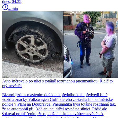
dnes, 04:35
4 min
Auto šněrovalo po ulici s totálně roztrhanou pneumatikou. Řidič to
prý nevěděl
Bizarní jízdu s masivním defektem předního kola předvedl řidič
vozidla značky Volkswagen Golf, kterého zastavila hlídka městské
policie v Plzni na Doubravce. Pneumatika byla totálně roztrhaná tak,
že se automobil při jízdě ani neudržel rovně na silnici. Řidič ale
šokoval prohlášením, že o potížích s kolem vůbec nevěděl. A