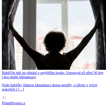
Babiččin trik na větrání v největším horku. Fungoval už před 30 lety
i bez drahé klimatizace
Naše babičky žádnou klimatizaci doma neměly, a přesto v jejich
pokojích i […]
PrimaProstor.cz