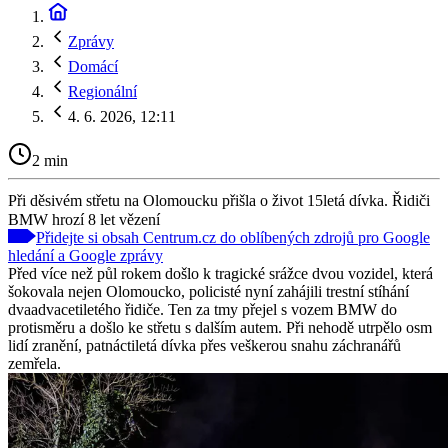
Zprávy
Domácí
Regionální
4. 6. 2026, 12:11
2 min
Při děsivém střetu na Olomoucku přišla o život 15letá dívka. Řidiči
BMW hrozí 8 let vězení
Přidejte si obsah Centrum.cz do oblíbených zdrojů pro Google
hledání a Google zprávy
Před více než půl rokem došlo k tragické srážce dvou vozidel, která
šokovala nejen Olomoucko, policisté nyní zahájili trestní stíhání
dvaadvacetiletého řidiče. Ten za tmy přejel s vozem BMW do
protisměru a došlo ke střetu s dalším autem. Při nehodě utrpělo osm
lidí zranění, patnáctiletá dívka přes veškerou snahu záchranářů
zemřela.