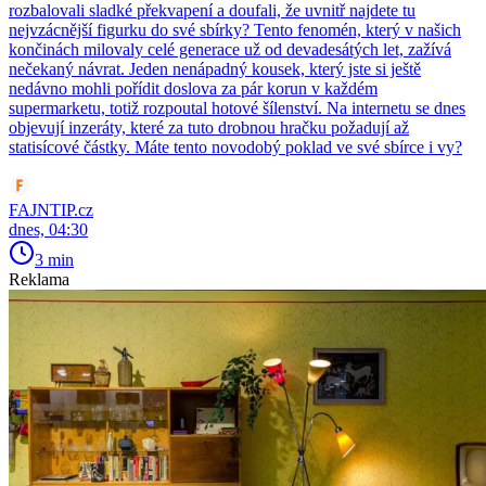
rozbalovali sladké překvapení a doufali, že uvnitř najdete tu
nejvzácnější figurku do své sbírky? Tento fenomén, který v našich
končinách milovaly celé generace už od devadesátých let, zažívá
nečekaný návrat. Jeden nenápadný kousek, který jste si ještě
nedávno mohli pořídit doslova za pár korun v každém
supermarketu, totiž rozpoutal hotové šílenství. Na internetu se dnes
objevují inzeráty, které za tuto drobnou hračku požadují až
statisícové částky. Máte tento novodobý poklad ve své sbírce i vy?
FAJNTIP.cz
dnes, 04:30
3 min
Reklama