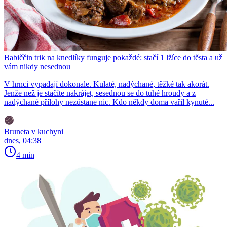
Babiččin trik na knedlíky funguje pokaždé: stačí 1 lžíce do těsta a už
vám nikdy nesednou
V hrnci vypadají dokonale. Kulaté, nadýchané, těžké tak akorát.
Jenže než je stačíte nakrájet, sesednou se do tuhé hroudy a z
nadýchané přílohy nezůstane nic. Kdo někdy doma vařil kynuté...
Bruneta v kuchyni
dnes, 04:38
4 min