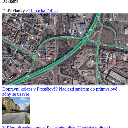
Reklama
Další články z
Hanácká Drbna
Dopravní kolaps v Prostějově? Nadjezd směrem do průmyslové
zóny se uzavře
V Přerově začne oprava Palackého ulice. Uzavírka ovlivní i