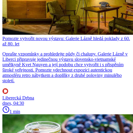
Pomozte vytvořit novou výstavu: Galerie Lázně hledá poklady z 60.
až 80. let
Oprašte vzpomínky a prohledejte půdy či chalupy. Galerie Lázně v
Liberci připravuje jedinečnou výstavu slovensko-vietnamské
umělkyně Kvet Nguyen a její podobu chce vytvořit i s přispěním
široké veřejnosti. Pomozte vdechnout expozici autentickou
atmosféru retro nábytkem a doplňky z druhé poloviny minulého
století.
Liberecká Drbna
dnes, 04:30
1 min