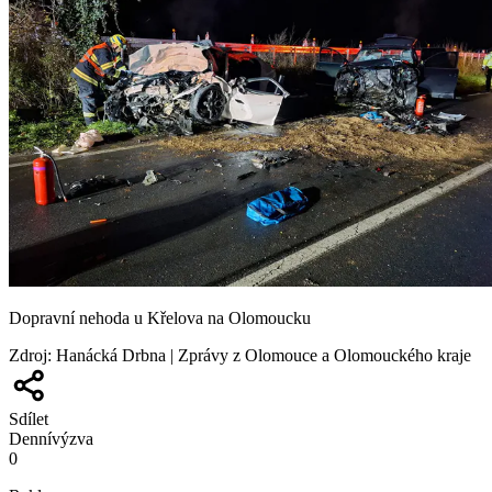
Dopravní nehoda u Křelova na Olomoucku
Zdroj
:
Hanácká Drbna | Zprávy z Olomouce a Olomouckého kraje
Sdílet
Denní
výzva
0