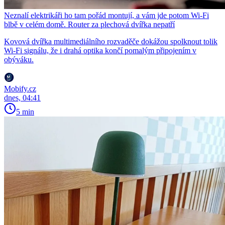
Neznalí elektrikáři ho tam pořád montují, a vám jde potom Wi-Fi
blbě v celém domě. Router za plechová dvířka nepatří
Kovová dvířka multimediálního rozvaděče dokážou spolknout tolik
Wi-Fi signálu, že i drahá optika končí pomalým připojením v
obýváku.
Mobify.cz
dnes, 04:41
5 min