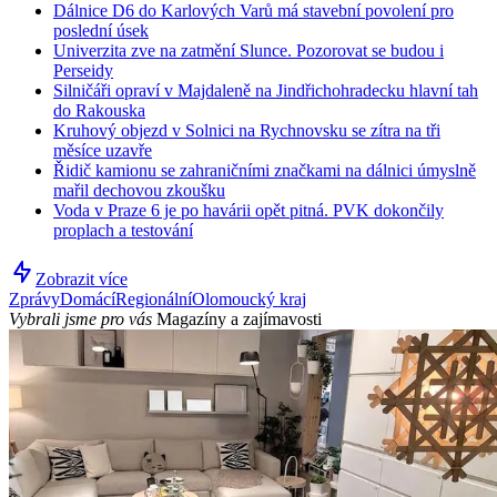
Dálnice D6 do Karlových Varů má stavební povolení pro
poslední úsek
Univerzita zve na zatmění Slunce. Pozorovat se budou i
Perseidy
Silničáři opraví v Majdaleně na Jindřichohradecku hlavní tah
do Rakouska
Kruhový objezd v Solnici na Rychnovsku se zítra na tři
měsíce uzavře
Řidič kamionu se zahraničními značkami na dálnici úmyslně
mařil dechovou zkoušku
Voda v Praze 6 je po havárii opět pitná. PVK dokončily
proplach a testování
Zobrazit více
Zprávy
Domácí
Regionální
Olomoucký kraj
Vybrali jsme pro vás
Magazíny a zajímavosti