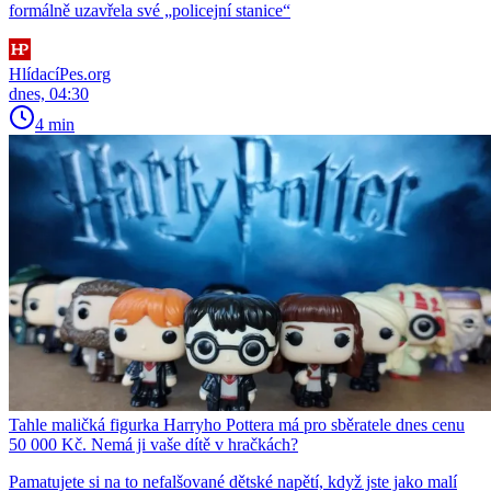
formálně uzavřela své „policejní stanice“
HlídacíPes.org
dnes, 04:30
4 min
Tahle maličká figurka Harryho Pottera má pro sběratele dnes cenu
50 000 Kč. Nemá ji vaše dítě v hračkách?
Pamatujete si na to nefalšované dětské napětí, když jste jako malí