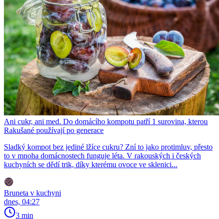
Ani cukr, ani med. Do domácího kompotu patří 1 surovina, kterou
Rakušané používají po generace
Sladký kompot bez jediné lžíce cukru? Zní to jako protimluv, přesto
to v mnoha domácnostech funguje léta. V rakouských i českých
kuchyních se dědí trik, díky kterému ovoce ve sklenici...
Bruneta v kuchyni
dnes, 04:27
3 min