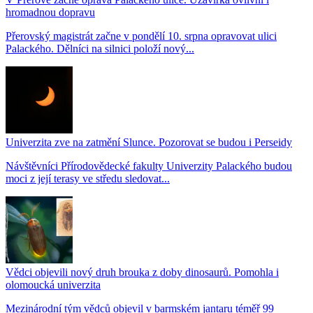
hromadnou dopravu
Přerovský magistrát začne v pondělí 10. srpna opravovat ulici
Palackého. Dělníci na silnici položí nový...
Univerzita zve na zatmění Slunce. Pozorovat se budou i Perseidy
Návštěvníci Přírodovědecké fakulty Univerzity Palackého budou
moci z její terasy ve středu sledovat...
Vědci objevili nový druh brouka z doby dinosaurů. Pomohla i
olomoucká univerzita
Mezinárodní tým vědců objevil v barmském jantaru téměř 99