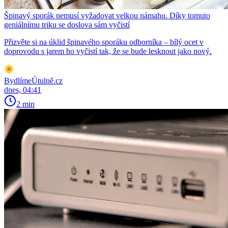
Špinavý sporák nemusí vyžadovat velkou námahu. Díky tomuto
geniálnímu triku se doslova sám vyčistí
Přizvěte si na úklid špinavého sporáku odborníka – bílý ocet v
doprovodu s jarem ho vyčistí tak, že se bude lesknout jako nový.
BydlímeÚtulně.cz
dnes, 04:41
2 min