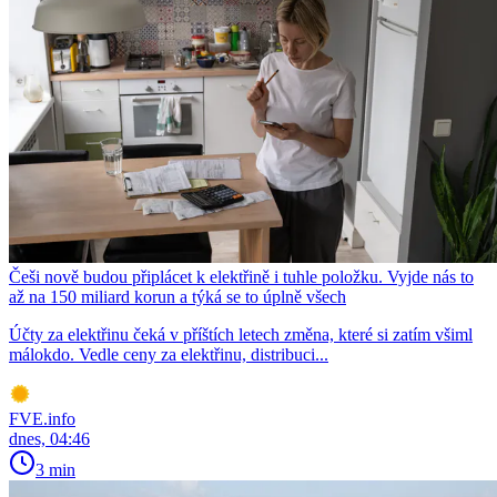
Češi nově budou připlácet k elektřině i tuhle položku. Vyjde nás to
až na 150 miliard korun a týká se to úplně všech
Účty za elektřinu čeká v příštích letech změna, které si zatím všiml
málokdo. Vedle ceny za elektřinu, distribuci...
FVE.info
dnes, 04:46
3 min