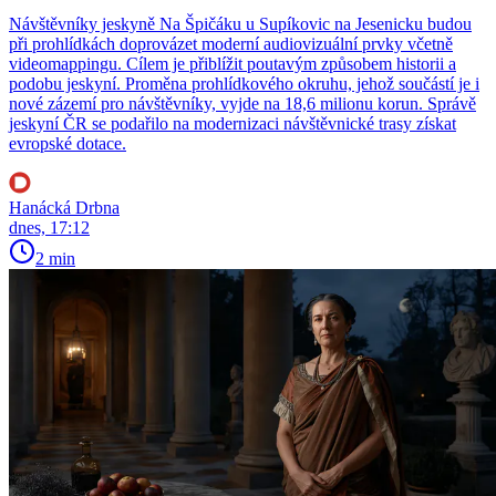
Návštěvníky jeskyně Na Špičáku u Supíkovic na Jesenicku budou
při prohlídkách doprovázet moderní audiovizuální prvky včetně
videomappingu. Cílem je přiblížit poutavým způsobem historii a
podobu jeskyní. Proměna prohlídkového okruhu, jehož součástí je i
nové zázemí pro návštěvníky, vyjde na 18,6 milionu korun. Správě
jeskyní ČR se podařilo na modernizaci návštěvnické trasy získat
evropské dotace.
Hanácká Drbna
dnes, 17:12
2 min