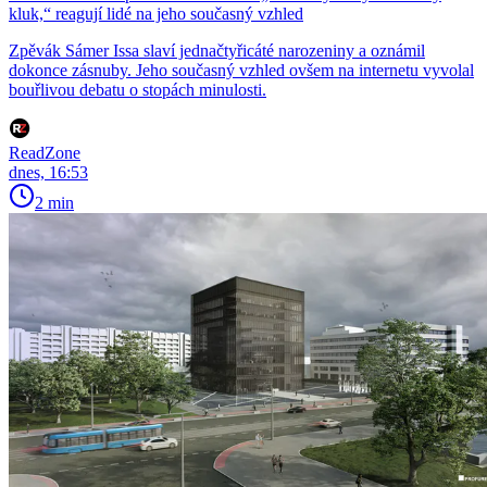
kluk,“ reagují lidé na jeho současný vzhled
Zpěvák Sámer Issa slaví jednačtyřicáté narozeniny a oznámil
dokonce zásnuby. Jeho současný vzhled ovšem na internetu vyvolal
bouřlivou debatu o stopách minulosti.
ReadZone
dnes, 16:53
2 min