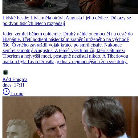
Lidské bestie: Livia měla otrávit Augusta i jeho dědice. Důkazy se
po dvou tisících letech rozpadají
Jeden zemřel během epidemie. Druhý náhle onemocněl na cestě do
Hispánie. Třetí podlehl následkům zranění utrženého na východě
říše. Čtvrtého zavraždil voják krátce po smrti císaře. Nakonec
zemřel samotný Augustus. Z téměř všech mužů, kteří stáli mezi
Tiberiem a nejvyšší mocí, postupně nezůstal nikdo. A Tiberiovou
matkou byla Livia Drusilla, jedna z nejmocnějších žen své doby.
Kód Enigma
dnes, 17:11
15 min