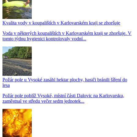
Kvalita vody v koupalištích v Karlovarském kraji se zhoršuje
Voda v některých koupalištích v Karlovarském kraji se zhoršuje. V
tomto týdnu hygienici kontrolovaly vodní...
Požár pole u Vysoké zasáhl hektar plochy, hasiči bránili šíření do
lesa
Požár pole poblíž Vysoké, místní části Dalovic na Karlovarsku,
zaměstnal ve středu večer sedm jednotek...