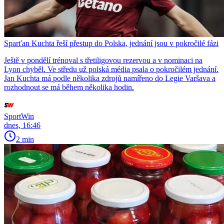
Sparťan Kuchta řeší přestup do Polska, jednání jsou v pokročilé fázi
Ještě v pondělí trénoval s třetiligovou rezervou a v nominaci na
Lyon chyběl. Ve středu už polská média psala o pokročilém jednání.
Jan Kuchta má podle několika zdrojů namířeno do Legie Varšava a
rozhodnout se má během několika hodin.
SportWin
dnes, 16:46
2 min