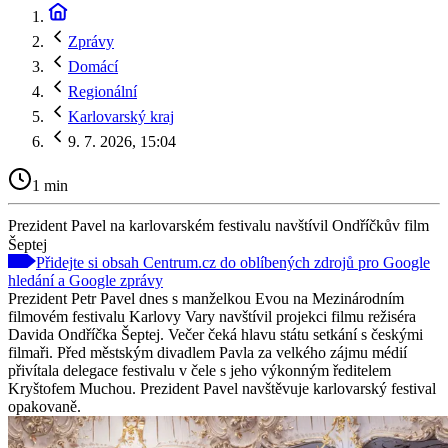
Zprávy
Domácí
Regionální
Karlovarský kraj
9. 7. 2026, 15:04
1 min
Prezident Pavel na karlovarském festivalu navštívil Ondříčkův film
Šeptej
Přidejte si obsah Centrum.cz do oblíbených zdrojů pro Google
hledání a Google zprávy
Prezident Petr Pavel dnes s manželkou Evou na Mezinárodním
filmovém festivalu Karlovy Vary navštívil projekci filmu režiséra
Davida Ondříčka Šeptej. Večer čeká hlavu státu setkání s českými
filmaři. Před městským divadlem Pavla za velkého zájmu médií
přivítala delegace festivalu v čele s jeho výkonným ředitelem
Kryštofem Muchou. Prezident Pavel navštěvuje karlovarský festival
opakovaně.