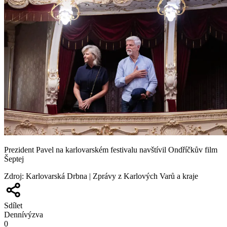
Prezident Pavel na karlovarském festivalu navštívil Ondříčkův film
Šeptej
Zdroj
:
Karlovarská Drbna | Zprávy z Karlových Varů a kraje
Sdílet
Denní
výzva
0