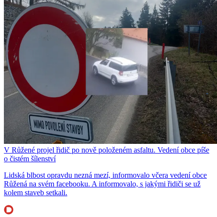
V Růžené projel řidič po nově položeném asfaltu. Vedení obce píše
o čistém šílenství
Lidská blbost opravdu nezná mezí, informovalo včera vedení obce
Růžená na svém facebooku. A informovalo, s jakými řidiči se už
kolem staveb setkali.