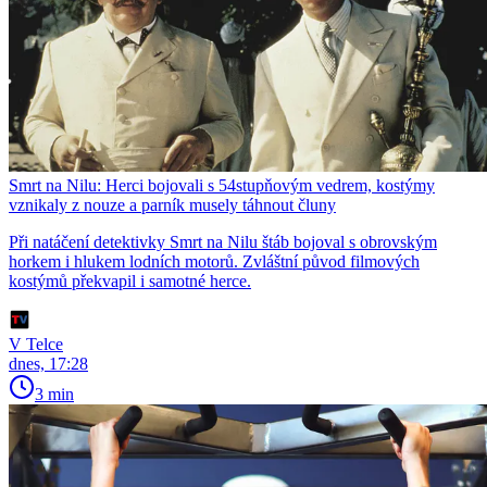
Smrt na Nilu: Herci bojovali s 54stupňovým vedrem, kostýmy
vznikaly z nouze a parník musely táhnout čluny
Při natáčení detektivky Smrt na Nilu štáb bojoval s obrovským
horkem i hlukem lodních motorů. Zvláštní původ filmových
kostýmů překvapil i samotné herce.
V Telce
dnes, 17:28
3 min