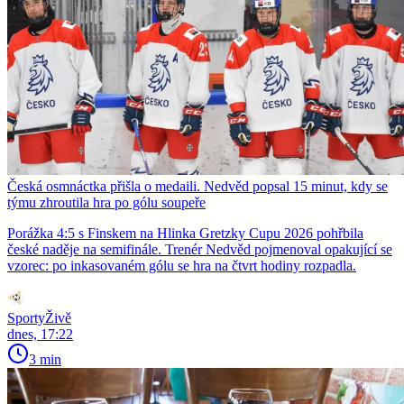
Česká osmnáctka přišla o medaili. Nedvěd popsal 15 minut, kdy se
týmu zhroutila hra po gólu soupeře
Porážka 4:5 s Finskem na Hlinka Gretzky Cupu 2026 pohřbila
české naděje na semifinále. Trenér Nedvěd pojmenoval opakující se
vzorec: po inkasovaném gólu se hra na čtvrt hodiny rozpadla.
SportyŽivě
dnes, 17:22
3 min