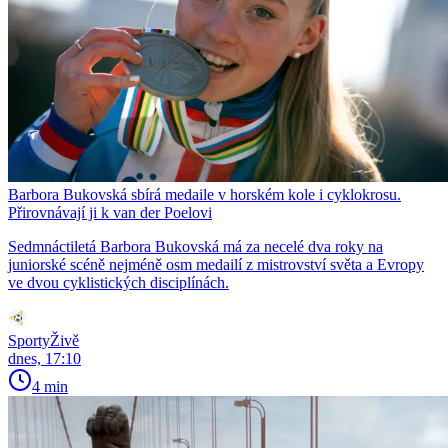
Barbora Bukovská sbírá medaile v horském kole i cyklokrosu.
Přirovnávají ji k van der Poelovi
Sedmnáctiletá Barbora Bukovská má za necelé dva roky na
juniorské scéně nejméně osm medailí z mistrovství světa a Evropy
ve dvou cyklistických disciplínách.
SportyŽivě
dnes, 17:10
4 min