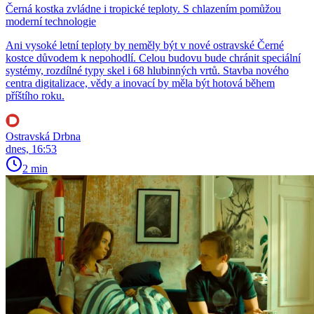
Černá kostka zvládne i tropické teploty. S chlazením pomůžou
moderní technologie
Ani vysoké letní teploty by neměly být v nové ostravské Černé
kostce důvodem k nepohodlí. Celou budovu bude chránit speciální
systémy, rozdílné typy skel i 68 hlubinných vrtů. Stavba nového
centra digitalizace, vědy a inovací by měla být hotová během
příštího roku.
Ostravská Drbna
dnes, 16:53
2 min