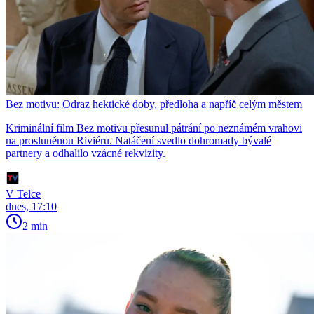
Bez motivu: Odraz hektické doby, předloha a napříč celým městem
Kriminální film Bez motivu přesunul pátrání po neznámém vrahovi
na prosluněnou Riviéru. Natáčení svedlo dohromady bývalé
partnery a odhalilo vzácné rekvizity.
V Telce
dnes, 17:10
2 min