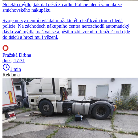
Neteklo mýdlo, tak dal pěstí zrcadlu. Policie hledá vandala ze
smíchovského nákupáku
Svoje nervy neumí ovládat muž, kterého teď kvůli tomu hledá
policie. Na záchodech nákupního centra nerozchodil automatický
dávkovač mýdla, naštval se a pěstí rozbil zrcadlo. Jenže škoda jde
do tisíců a hrozí mu i vězení.
Pražská Drbna
dnes, 17:31
1 min
Reklama