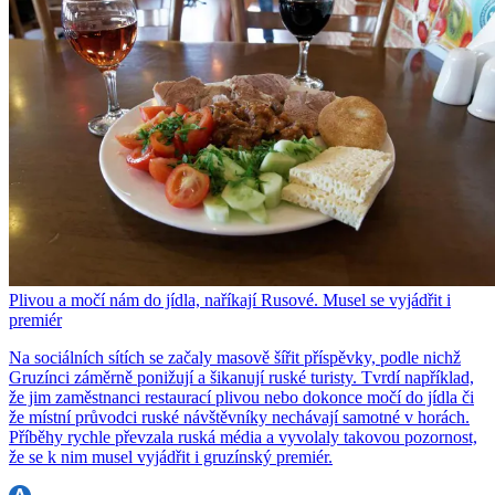
Plivou a močí nám do jídla, naříkají Rusové. Musel se vyjádřit i
premiér
Na sociálních sítích se začaly masově šířit příspěvky, podle nichž
Gruzínci záměrně ponižují a šikanují ruské turisty. Tvrdí například,
že jim zaměstnanci restaurací plivou nebo dokonce močí do jídla či
že místní průvodci ruské návštěvníky nechávají samotné v horách.
Příběhy rychle převzala ruská média a vyvolaly takovou pozornost,
že se k nim musel vyjádřit i gruzínský premiér.