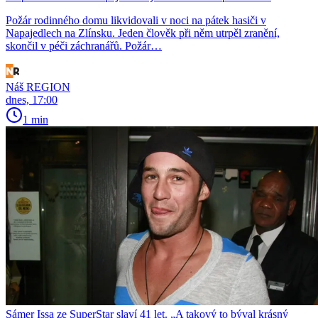
Požár rodinného domu likvidovali v noci na pátek hasiči v
Napajedlech na Zlínsku. Jeden člověk při něm utrpěl zranění,
skončil v péči záchranářů. Požár…
Náš REGION
dnes, 17:00
1 min
Sámer Issa ze SuperStar slaví 41 let. „A takový to býval krásný