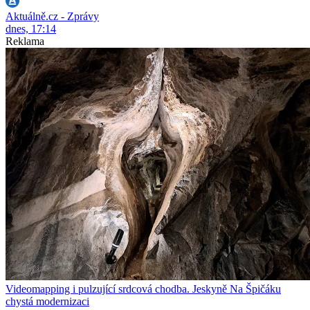
Aktuálně.cz - Zprávy
dnes, 17:14
Reklama
Videomapping i pulzující srdcová chodba. Jeskyně Na Špičáku
chystá modernizaci