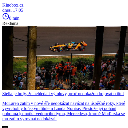
Kinobox.cz
dnes, 17:05
8 min
Reklama
Stella je hrdý, že nehledali výmluvy, proč nedokážou bojovat o titul
McLaren zatím v nové éře nedokázal navázat na úspěšné roky, které
vyvrcholily loňským titulem Landa Norrise. Přestože jej pohání
pohonná jednotka vedoucího týmu, Mercedesu, kromě Maďarska se
mu zatím vyrovnat nedokázal.