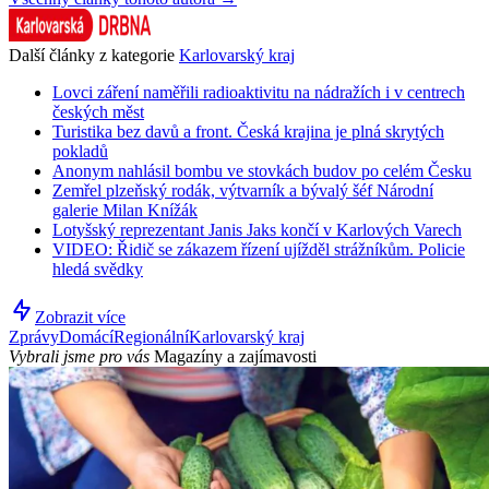
Další články z kategorie
Karlovarský kraj
Lovci záření naměřili radioaktivitu na nádražích i v centrech
českých měst
Turistika bez davů a front. Česká krajina je plná skrytých
pokladů
Anonym nahlásil bombu ve stovkách budov po celém Česku
Zemřel plzeňský rodák, výtvarník a bývalý šéf Národní
galerie Milan Knížák
Lotyšský reprezentant Janis Jaks končí v Karlových Varech
VIDEO: Řidič se zákazem řízení ujížděl strážníkům. Policie
hledá svědky
Zobrazit více
Zprávy
Domácí
Regionální
Karlovarský kraj
Vybrali jsme pro vás
Magazíny a zajímavosti