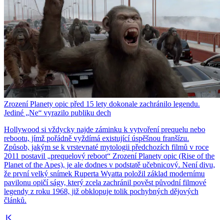
Zrození Planety opic před 15 lety dokonale zachránilo legendu.
Jediné „Ne“ vyrazilo publiku dech
Hollywood si vždycky najde záminku k vytvoření prequelu nebo
rebootu, jímž pořádně vyždímá existující úspěšnou franšízu.
Způsob, jakým se k vrstevnaté mytologii předchozích filmů v roce
2011 postavil „prequelový reboot“ Zrození Planety opic (Rise of the
Planet of the Apes), je ale dodnes v podstatě učebnicový. Není divu,
že první velký snímek Ruperta Wyatta položil základ modernímu
pavilonu opičí ságy, který zcela zachránil pověst původní filmové
legendy z roku 1968, již obklopuje tolik pochybných dějových
článků.