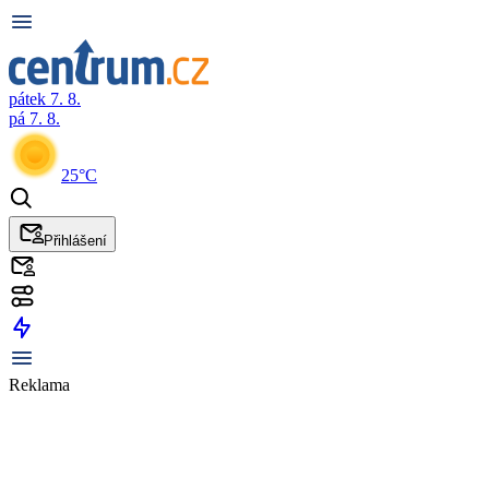
pátek 7. 8.
pá 7. 8.
25°C
Přihlášení
Reklama