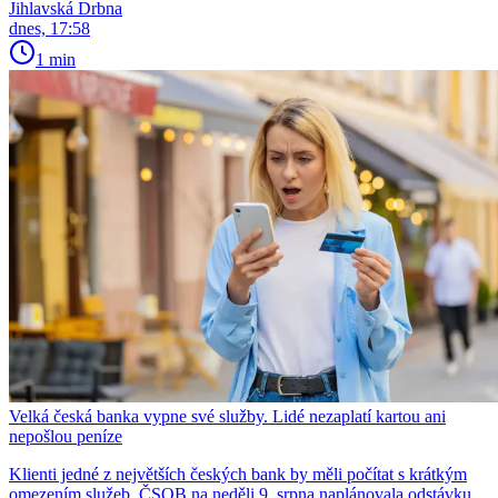
Jihlavská Drbna
dnes, 17:58
1 min
Velká česká banka vypne své služby. Lidé nezaplatí kartou ani
nepošlou peníze
Klienti jedné z největších českých bank by měli počítat s krátkým
omezením služeb. ČSOB na neděli 9. srpna naplánovala odstávku