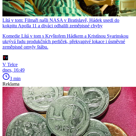
Lítá v tom: Filmaři našli NASA v Bratislavě, Hádek usedl do
kokpitu Apolla 11 a diváci odhalili zeměpisné chyby
Komedie Lítá v tom s Kryštofem Hádkem a Kristínou Svarinskou
ukrývá řadu produkčních perliček, překvapivé lokace i úsměvné
zeměpisné omyly štábu.
V Telce
dnes, 16:49
3 min
Reklama