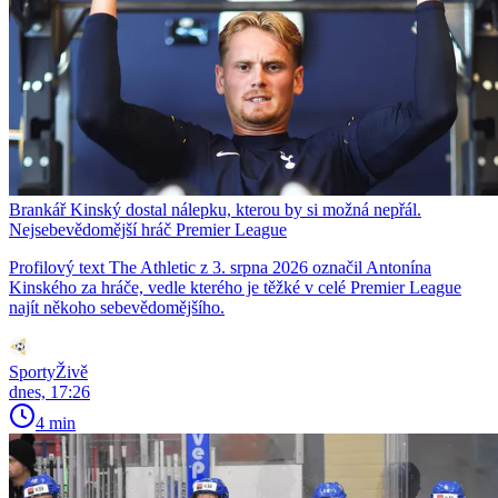
Brankář Kinský dostal nálepku, kterou by si možná nepřál.
Nejsebevědomější hráč Premier League
Profilový text The Athletic z 3. srpna 2026 označil Antonína
Kinského za hráče, vedle kterého je těžké v celé Premier League
najít někoho sebevědomějšího.
SportyŽivě
dnes, 17:26
4 min