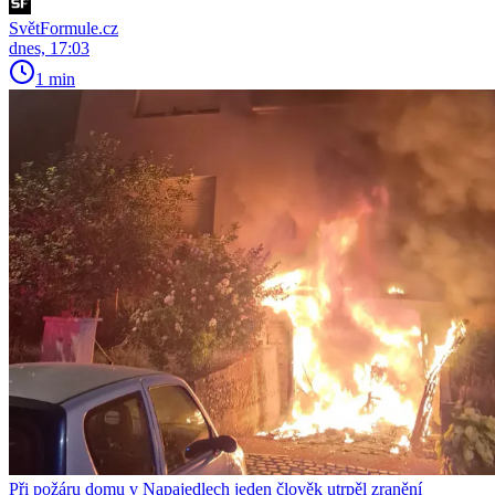
SvětFormule.cz
dnes, 17:03
1 min
Při požáru domu v Napajedlech jeden člověk utrpěl zranění