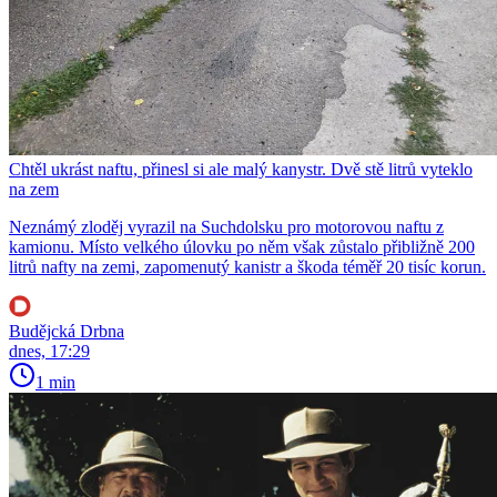
Chtěl ukrást naftu, přinesl si ale malý kanystr. Dvě stě litrů vyteklo
na zem
Neznámý zloděj vyrazil na Suchdolsku pro motorovou naftu z
kamionu. Místo velkého úlovku po něm však zůstalo přibližně 200
litrů nafty na zemi, zapomenutý kanistr a škoda téměř 20 tisíc korun.
Budějcká Drbna
dnes, 17:29
1 min