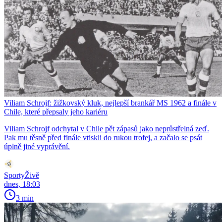
Viliam Schrojf: žižkovský kluk, nejlepší brankář MS 1962 a finále v
Chile, které přepsaly jeho kariéru
Viliam Schrojf odchytal v Chile pět zápasů jako neprůstřelná zeď.
Pak mu těsně před finále vtiskli do rukou trofej, a začalo se psát
úplně jiné vyprávění.
SportyŽivě
dnes, 18:03
3 min