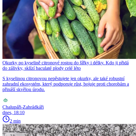
Okurky po kyselině citronové rostou do šířky i délky. Kdo ji přidá
do zálivky, sklízí baculaté plody celé léto
S kyselinou citronovou nepěstujete jen okurky, ale také robustní
zahradní ekosystém, který podporuje růst, bojuje proti chorobám a
přináší skvělou úrodu.
Chalupáři-Zahrádkáři
dnes, 18:10
2 min