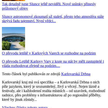
Tak detailně jsme Slunce ještě neviděli. Nové snímky přinesly
průlomový objev
Slunce astronomové zkoumají už staletí, přesto jeho atmosféra stále
skrývá řadu tajemství. Nyní vědci...
O převodu letiště v Karlových Varech se rozhodne na podzim
O převodu Letiště Karlovy Vary z kraje na stát by měli zastupitelé i
vláda rozhodovat zřejmě na podzim....
Tento článek byl publikován ze zdrojů
Karlovarská Drbna
Karlovarský kraj má svá specifika – a Karlovarská Drbna o nich
píše jazykem, který je srozumitelný, živý a věcný. Nejen lázně a
festivaly, ale i každodenní realita místních – od uzavírek, rozhodnutí
radnice, přes problémy s infrastrukturou až po regionální příběhy,
které by jinak zůstaly...
Všechny články tohoto autora →