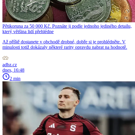
Pětikoruna za 50 000 Kč. Poznáte ji podle jednoho jediného detailu,
který většina lidí přehlédne
Až příště dostanete v obchodě drobné, dobře si je prohlédněte. V
minulosti totiž dokázaly některé rarity opravdu nabrat na hodnotě.
adbz.cz
dnes, 16:48
2 min