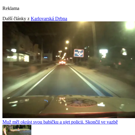
Reklama
Další články z
Karlovarská Drbna
Muž měl okrást svou babičku a ujet policii. Skončil ve vazbě