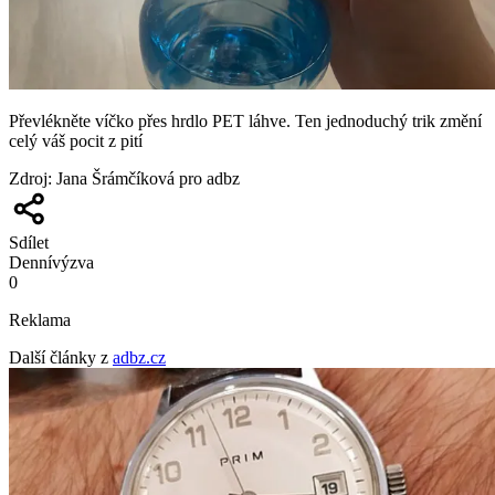
Převlékněte víčko přes hrdlo PET láhve. Ten jednoduchý trik změní
celý váš pocit z pití
Zdroj
:
Jana Šrámčíková pro adbz
Sdílet
Denní
výzva
0
Reklama
Další články z
adbz.cz