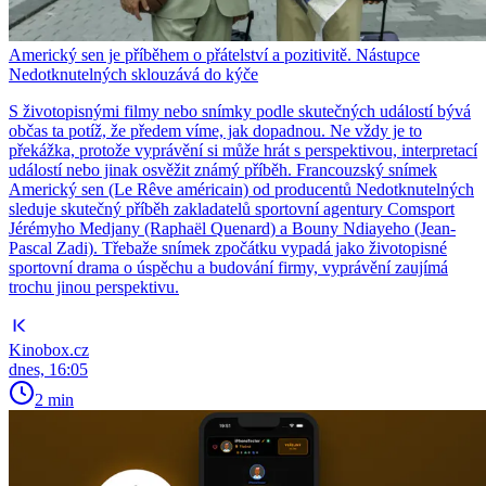
Americký sen je příběhem o přátelství a pozitivitě. Nástupce
Nedotknutelných sklouzává do kýče
S životopisnými filmy nebo snímky podle skutečných událostí bývá
občas ta potíž, že předem víme, jak dopadnou. Ne vždy je to
překážka, protože vyprávění si může hrát s perspektivou, interpretací
událostí nebo jinak osvěžit známý příběh. Francouzský snímek
Americký sen (Le Rêve américain) od producentů Nedotknutelných
sleduje skutečný příběh zakladatelů sportovní agentury Comsport
Jérémyho Medjany (Raphaël Quenard) a Bouny Ndiayeho (Jean-
Pascal Zadi). Třebaže snímek zpočátku vypadá jako životopisné
sportovní drama o úspěchu a budování firmy, vyprávění zaujímá
trochu jinou perspektivu.
Kinobox.cz
dnes, 16:05
2 min