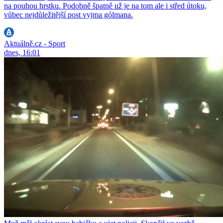
na pouhou hrstku. Podobně špatně už je na tom ale i střed útoku,
vůbec nejdůležitější post vyjma gólmana.
Aktuálně.cz - Sport
dnes, 16:01