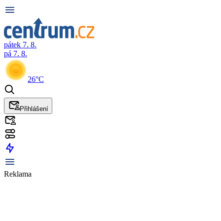
pátek 7. 8.
pá 7. 8.
26°C
Přihlášení
Reklama