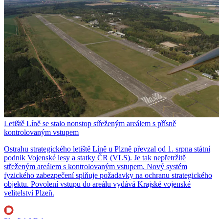
Letiště Líně se stalo nonstop střeženým areálem s přísně
kontrolovaným vstupem
Ostrahu strategického letiště Líně u Plzně převzal od 1. srpna státní
podnik Vojenské lesy a statky ČR (VLS). Je tak nepřetržitě
střeženým areálem s kontrolovaným vstupem. Nový systém
fyzického zabezpečení splňuje požadavky na ochranu strategického
objektu. Povolení vstupu do areálu vydává Krajské vojenské
velitelství Plzeň.