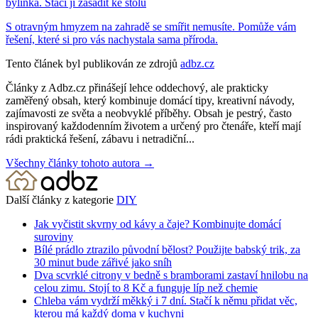
bylinka. Stačí ji zasadit ke stolu
S otravným hmyzem na zahradě se smířit nemusíte. Pomůže vám
řešení, které si pro vás nachystala sama příroda.
Tento článek byl publikován ze zdrojů
adbz.cz
Články z Adbz.cz přinášejí lehce oddechový, ale prakticky
zaměřený obsah, který kombinuje domácí tipy, kreativní návody,
zajímavosti ze světa a neobvyklé příběhy. Obsah je pestrý, často
inspirovaný každodenním životem a určený pro čtenáře, kteří mají
rádi praktická řešení, zábavu i netradiční...
Všechny články tohoto autora →
Další články z kategorie
DIY
Jak vyčistit skvrny od kávy a čaje? Kombinujte domácí
suroviny
Bílé prádlo ztrazilo původní bělost? Použijte babský trik, za
30 minut bude zářivé jako sníh
Dva scvrklé citrony v bedně s bramborami zastaví hnilobu na
celou zimu. Stojí to 8 Kč a funguje líp než chemie
Chleba vám vydrží měkký i 7 dní. Stačí k němu přidat věc,
kterou má každý doma v kuchyni