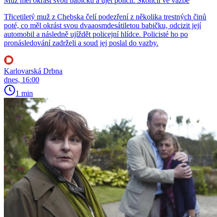
Muž měl okrást svou babičku a ujet policii. Skončil ve vazbě
Třicetiletý muž z Chebska čelí podezření z několika trestných činů
poté, co měl okrást svou dvaaosmdesátiletou babičku, odcizit její
automobil a následně ujíždět policejní hlídce. Policisté ho po
pronásledování zadrželi a soud jej poslal do vazby.
Karlovarská Drbna
dnes, 16:00
1 min