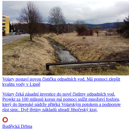
Volary postaví novou čističku odpadních vod. Má pomoci zlepšit
kvalitu vody v Lipně
Volary čeká zásadní investice do nové čistírny odpadních vod.
Projekt za 100 milionů korun má pomoci snížit množství fosforu,
který do lipenské nádrže přitéká Volarským potokem a podporuje
růst sinic. Dvě třetiny nákladů uhradí Jihočeský kraj.
Budějcká Drbna