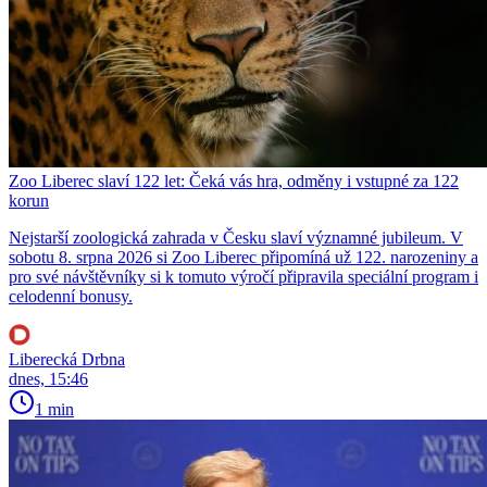
Zoo Liberec slaví 122 let: Čeká vás hra, odměny i vstupné za 122
korun
Nejstarší zoologická zahrada v Česku slaví významné jubileum. V
sobotu 8. srpna 2026 si Zoo Liberec připomíná už 122. narozeniny a
pro své návštěvníky si k tomuto výročí připravila speciální program i
celodenní bonusy.
Liberecká Drbna
dnes, 15:46
1 min