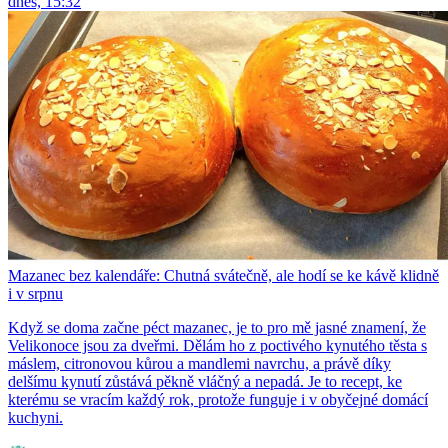
dnes, 15:32
Mazanec bez kalendáře: Chutná svátečně, ale hodí se ke kávě klidně
i v srpnu
Když se doma začne péct mazanec, je to pro mě jasné znamení, že
Velikonoce jsou za dveřmi. Dělám ho z poctivého kynutého těsta s
máslem, citronovou kůrou a mandlemi navrchu, a právě díky
delšímu kynutí zůstává pěkně vláčný a nepadá. Je to recept, ke
kterému se vracím každý rok, protože funguje i v obyčejné domácí
kuchyni.