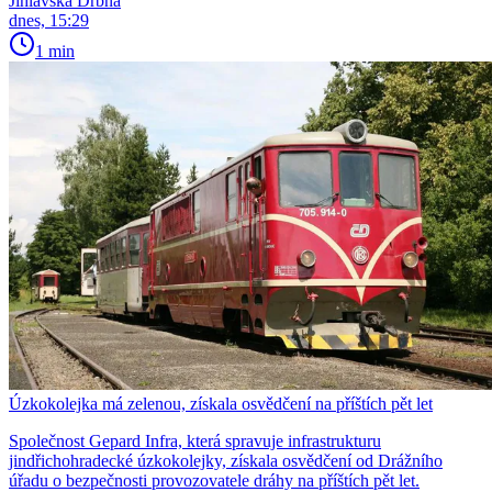
Jihlavská Drbna
dnes, 15:29
1 min
Úzkokolejka má zelenou, získala osvědčení na příštích pět let
Společnost Gepard Infra, která spravuje infrastrukturu
jindřichohradecké úzkokolejky, získala osvědčení od Drážního
úřadu o bezpečnosti provozovatele dráhy na příštích pět let.