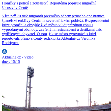
Honičky s policií a zoufalství. Reportérka popisuje migrační
šílenství v Ceutě
Více než 70 tisíc migrantů překročilo během jediného dne hranice
španělské enklávy Ceuta na severoafrickém pobřeží. Bezprecedentní
krize proměnila obvykle živé město v liduprázdnou zónu s
vyprodanými obchody, zavřenými restauracemi a desítkami tisíc
vyděšených obyvatel. O tom, jak se město vyrovnává s krizí,
reportovala přímo z Ceuty redaktorka Aktuálně.cz Veronika
Rodriguez.
Aktuálně.cz - Video
dnes, 15:15