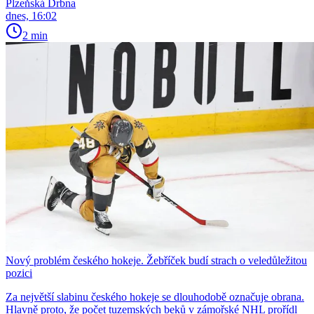
Plzeňská Drbna
dnes, 16:02
2 min
Nový problém českého hokeje. Žebříček budí strach o veledůležitou
pozici
Za největší slabinu českého hokeje se dlouhodobě označuje obrana.
Hlavně proto, že počet tuzemských beků v zámořské NHL prořídl