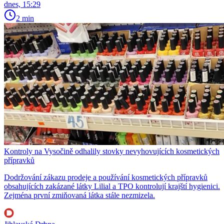
dnes, 15:29
2 min
Kontroly na Vysočině odhalily stovky nevyhovujících kosmetických
přípravků
Dodržování zákazu prodeje a používání kosmetických přípravků
obsahujících zakázané látky Lilial a TPO kontrolují krajští hygienici.
Zejména první zmiňovaná látka stále nezmizela.