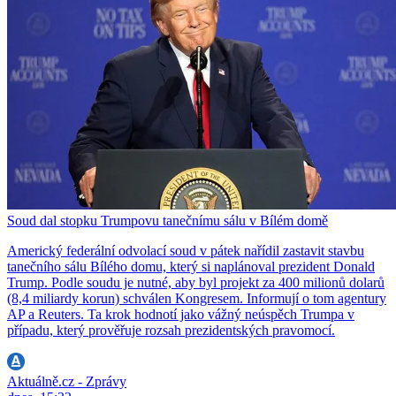
Soud dal stopku Trumpovu tanečnímu sálu v Bílém domě
Americký federální odvolací soud v pátek nařídil zastavit stavbu
tanečního sálu Bílého domu, který si naplánoval prezident Donald
Trump. Podle soudu je nutné, aby byl projekt za 400 milionů dolarů
(8,4 miliardy korun) schválen Kongresem. Informují o tom agentury
AP a Reuters. Ta krok hodnotí jako vážný neúspěch Trumpa v
případu, který prověřuje rozsah prezidentských pravomocí.
Aktuálně.cz - Zprávy