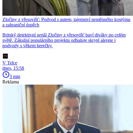
Zločiny z vřesovišť: Podvod s autem, tajemství neměnného kostýmu
a zahraniční úspěch
Britský detektivní seriál Zločiny z vřesovišť baví diváky po celém
světě. Zákulisí populárního projektu odhaluje skryté alergie i
podvody s věkem herečky.
V Telce
dnes, 15:58
3 min
Reklama