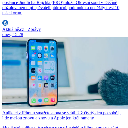
poslance Jindřicha Rajchla (PRO) uložil Okresní soud v Děčíně
obžalovanému přispěvateli půlroční podmínku a peněžitý trest 10
tisíc korun.
Aktuálně.cz - Zprávy
dnes, 15:28
Aplikaci z iPhonu smažete a ona se vrátí. Už čtvrtý den po sobě ji
lidé mažou znovu a znovu a Apple jen krčí rameny
Meditační aplikace Headspace se uživatelům iPhone po smazání