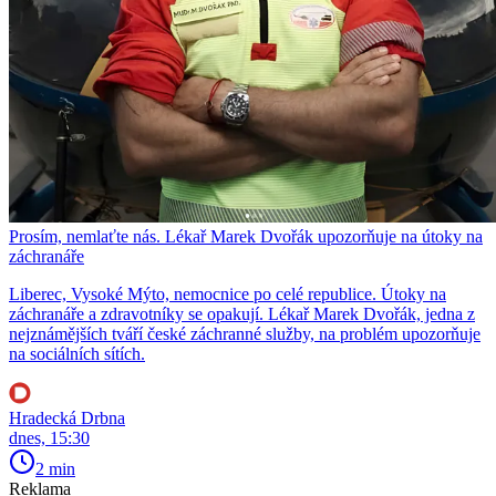
Prosím, nemlaťte nás. Lékař Marek Dvořák upozorňuje na útoky na
záchranáře
Liberec, Vysoké Mýto, nemocnice po celé republice. Útoky na
záchranáře a zdravotníky se opakují. Lékař Marek Dvořák, jedna z
nejznámějších tváří české záchranné služby, na problém upozorňuje
na sociálních sítích.
Hradecká Drbna
dnes, 15:30
2 min
Reklama