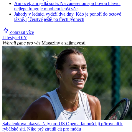
Ani ocet, ani jedlá soda. Na zanesenou sprchovou hlavici
nejlépe funguje mnohem lepší věc
Jahody v lednici vydrží dva dny. Kdo je ponoří do octové
lázně, jí čerstvé ještě po třech týdnech
Zobrazit více
Lifestyle
DIY
Vybrali jsme pro vás
Magazíny a zajímavosti
Sabalenková ukázala šaty pro US Open a fanoušci ji přirovnali k
rybářské síti. Nike prý ztratili cit pro módu