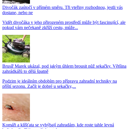
Divočák zaútočí v přímém směru. Tři vteřiny rozhodnou, jestli vás
dostane, nebo ne
Vidět divočáka v jeho přirozeném prostředí může být fascinující, ale
pokud vám nečekaně zkříží cestu, může...
Brusíř Marek ukázal, pod jakým úhlem brousit nůž sekačky. Většina
zahrádkářů to dělá špatně
Podzim je ideálním obdobím pro přípravu zahradní techniky na
příští sezonu. Začít je dobré u sekačky,...
Komáři a klíšťata se vyhýbají zahradám, kde roste tahle levná