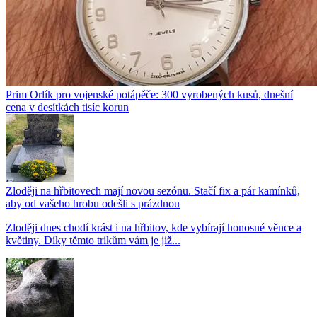
Prim Orlík pro vojenské potápěče: 300 vyrobených kusů, dnešní
cena v desítkách tisíc korun
Zloději na hřbitovech mají novou sezónu. Stačí fix a pár kamínků,
aby od vašeho hrobu odešli s prázdnou
Zloději dnes chodí krást i na hřbitov, kde vybírají honosné věnce a
květiny. Díky těmto trikům vám je již...