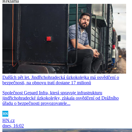
Reklama
Dalších pět let. Jindřichohradecká úzkokolejka má osvědčení o
bezpečnosti, na obnovu tratí dostane 17 milionů
Společnost Gepard Infra, která spravuje infrastrukturu
jindřichohradecké úzkokolejky, získala osvědčení od Drážního
úřadu o bezpečnosti provozovatele...
HN.cz
dnes, 16:02