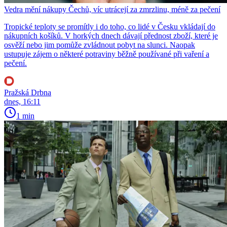
Vedra mění nákupy Čechů, víc utrácejí za zmrzlinu, méně za pečení
Tropické teploty se promítly i do toho, co lidé v Česku vkládají do
nákupních košíků. V horkých dnech dávají přednost zboží, které je
osvěží nebo jim pomůže zvládnout pobyt na slunci. Naopak
ustupuje zájem o některé potraviny běžně používané při vaření a
pečení.
Pražská Drbna
dnes, 16:11
1 min