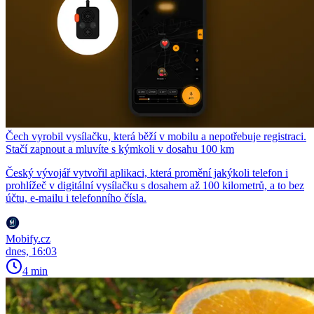
Čech vyrobil vysílačku, která běží v mobilu a nepotřebuje registraci.
Stačí zapnout a mluvíte s kýmkoli v dosahu 100 km
Český vývojář vytvořil aplikaci, která promění jakýkoli telefon i
prohlížeč v digitální vysílačku s dosahem až 100 kilometrů, a to bez
účtu, e-mailu i telefonního čísla.
Mobify.cz
dnes, 16:03
4 min