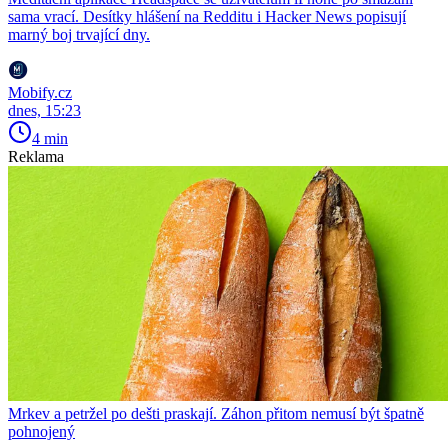
sama vrací. Desítky hlášení na Redditu i Hacker News popisují
marný boj trvající dny.
Mobify.cz
dnes, 15:23
4 min
Reklama
Mrkev a petržel po dešti praskají. Záhon přitom nemusí být špatně
pohnojený