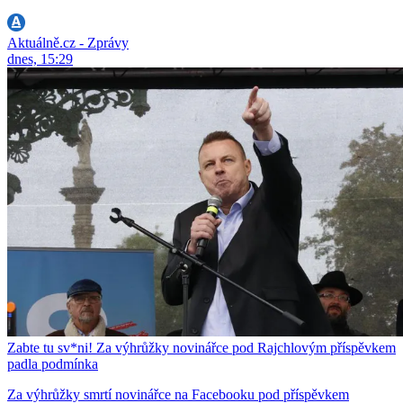
Aktuálně.cz - Zprávy
dnes, 15:29
Zabte tu sv*ni! Za výhrůžky novinářce pod Rajchlovým příspěvkem
padla podmínka
Za výhrůžky smrtí novinářce na Facebooku pod příspěvkem