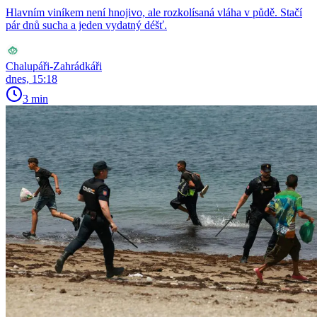
Hlavním viníkem není hnojivo, ale rozkolísaná vláha v půdě. Stačí
pár dnů sucha a jeden vydatný déšť.
Chalupáři-Zahrádkáři
dnes, 15:18
3 min