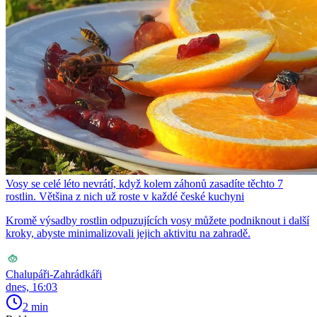
Vosy se celé léto nevrátí, když kolem záhonů zasadíte těchto 7
rostlin. Většina z nich už roste v každé české kuchyni
Kromě výsadby rostlin odpuzujících vosy můžete podniknout i další
kroky, abyste minimalizovali jejich aktivitu na zahradě.
Chalupáři-Zahrádkáři
dnes, 16:03
2 min