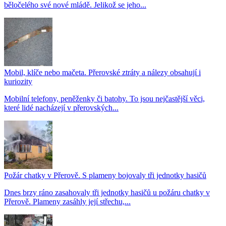
běločelého své nové mládě. Jelikož se jeho...
Mobil, klíče nebo mačeta. Přerovské ztráty a nálezy obsahují i
kuriozity
Mobilní telefony, peněženky či batohy. To jsou nejčastější věci,
které lidé nacházejí v přerovských...
Požár chatky v Přerově. S plameny bojovaly tři jednotky hasičů
Dnes brzy ráno zasahovaly tři jednotky hasičů u požáru chatky v
Přerově. Plameny zasáhly její střechu,...