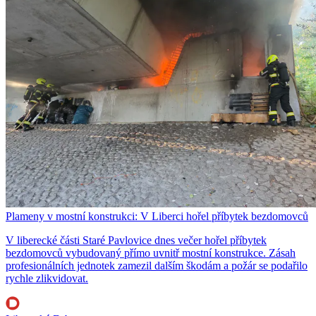
Plameny v mostní konstrukci: V Liberci hořel příbytek bezdomovců
V liberecké části Staré Pavlovice dnes večer hořel příbytek
bezdomovců vybudovaný přímo uvnitř mostní konstrukce. Zásah
profesionálních jednotek zamezil dalším škodám a požár se podařilo
rychle zlikvidovat.