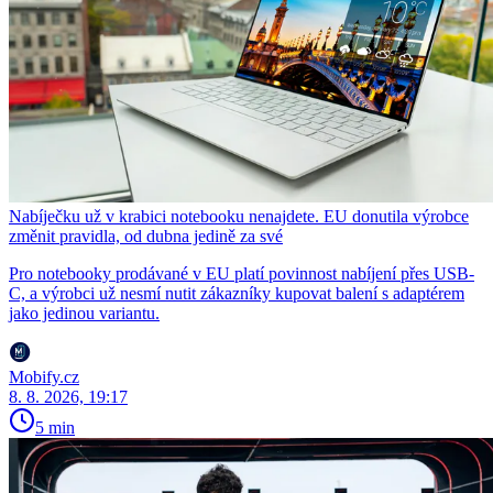
Nabíječku už v krabici notebooku nenajdete. EU donutila výrobce
změnit pravidla, od dubna jedině za své
Pro notebooky prodávané v EU platí povinnost nabíjení přes USB-
C, a výrobci už nesmí nutit zákazníky kupovat balení s adaptérem
jako jedinou variantu.
Mobify.cz
8. 8. 2026, 19:17
5 min