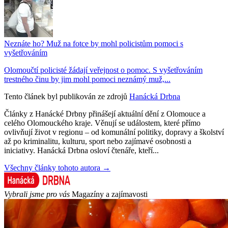
Neznáte ho? Muž na fotce by mohl policistům pomoci s
vyšetřováním
Olomoučtí policisté žádají veřejnost o pomoc. S vyšetřováním
trestného činu by jim mohl pomoci neznámý muž,...
Tento článek byl publikován ze zdrojů
Hanácká Drbna
Články z Hanácké Drbny přinášejí aktuální dění z Olomouce a
celého Olomouckého kraje. Věnují se událostem, které přímo
ovlivňují život v regionu – od komunální politiky, dopravy a školství
až po kriminalitu, kulturu, sport nebo zajímavé osobnosti a
iniciativy. Hanácká Drbna osloví čtenáře, kteří...
Všechny články tohoto autora →
Vybrali jsme pro vás
Magazíny a zajímavosti