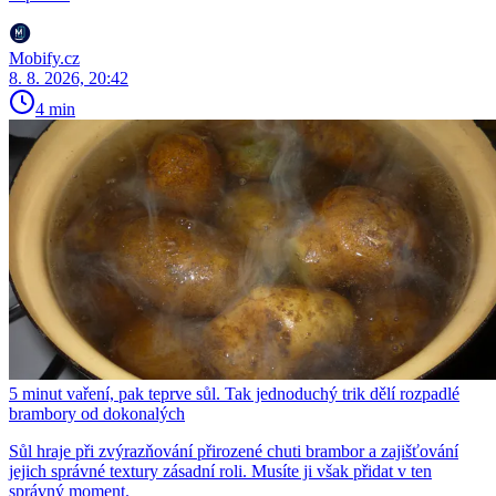
Mobify.cz
8. 8. 2026, 20:42
4 min
5 minut vaření, pak teprve sůl. Tak jednoduchý trik dělí rozpadlé
brambory od dokonalých
Sůl hraje při zvýrazňování přirozené chuti brambor a zajišťování
jejich správné textury zásadní roli. Musíte ji však přidat v ten
správný moment.