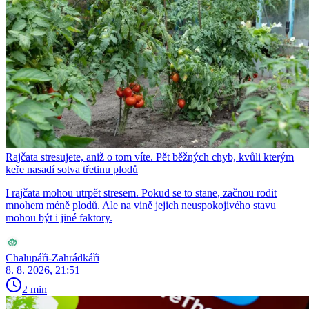
Rajčata stresujete, aniž o tom víte. Pět běžných chyb, kvůli kterým
keře nasadí sotva třetinu plodů
I rajčata mohou utrpět stresem. Pokud se to stane, začnou rodit
mnohem méně plodů. Ale na vině jejich neuspokojivého stavu
mohou být i jiné faktory.
Chalupáři-Zahrádkáři
8. 8. 2026, 21:51
2 min