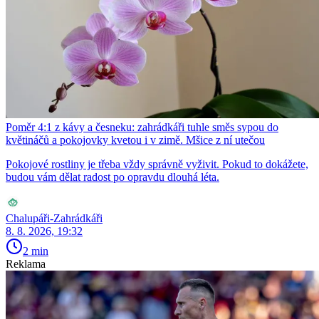
Poměr 4:1 z kávy a česneku: zahrádkáři tuhle směs sypou do
květináčů a pokojovky kvetou i v zimě. Mšice z ní utečou
Pokojové rostliny je třeba vždy správně vyživit. Pokud to dokážete,
budou vám dělat radost po opravdu dlouhá léta.
Chalupáři-Zahrádkáři
8. 8. 2026, 19:32
2 min
Reklama