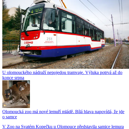
U olomouckého nádraží nepojedou tramvaje. Výluka potrvá až do
konce srpna
Olomoucká zoo má nové lemuří mládě. Bílá hlava napovídá, že jde
o samce
V Zoo na Svatém Kopečku u Olomouce představila samice lemura