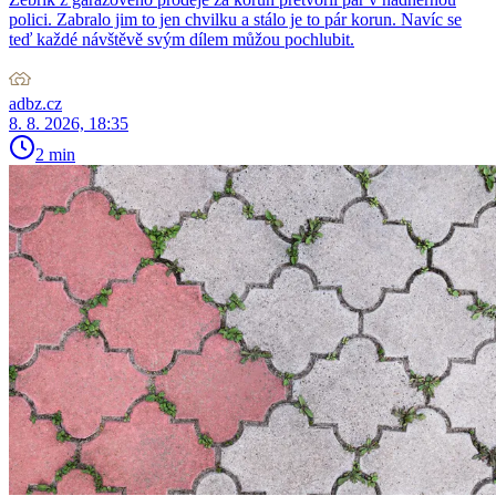
polici. Zabralo jim to jen chvilku a stálo je to pár korun. Navíc se
teď každé návštěvě svým dílem můžou pochlubit.
adbz.cz
8. 8. 2026, 18:35
2 min