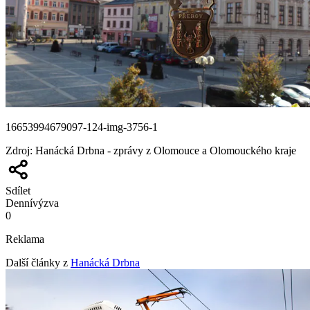
16653994679097-124-img-3756-1
Zdroj
:
Hanácká Drbna - zprávy z Olomouce a Olomouckého kraje
Sdílet
Denní
výzva
0
Reklama
Další články z
Hanácká Drbna