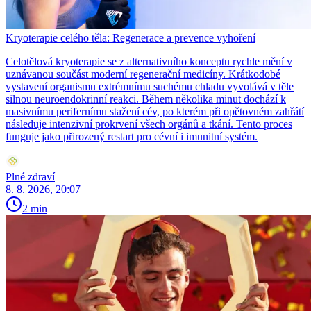
Kryoterapie celého těla: Regenerace a prevence vyhoření
Celotělová kryoterapie se z alternativního konceptu rychle mění v
uznávanou součást moderní regenerační medicíny. Krátkodobé
vystavení organismu extrémnímu suchému chladu vyvolává v těle
silnou neuroendokrinní reakci. Během několika minut dochází k
masivnímu perifernímu stažení cév, po kterém při opětovném zahřátí
následuje intenzivní prokrvení všech orgánů a tkání. Tento proces
funguje jako přirozený restart pro cévní i imunitní systém.
Plné zdraví
8. 8. 2026, 20:07
2 min