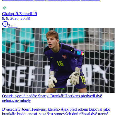
Chalupáři-Zahrádkáři
8. 8. 2026, 20:38
2 min
Ostuda bývalé naděje Sparty. Brankář Heerkens předvedl dvě
nehorázné minely
Dvacetiletý Joeri Heerkens, kterého Ajax před rokem kupoval jako
brankáře budoucnosti, si za šest srpnových dnů připsal dvě trapné