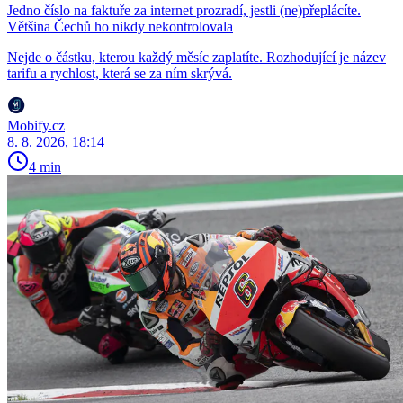
Jedno číslo na faktuře za internet prozradí, jestli (ne)přeplácíte.
Většina Čechů ho nikdy nekontrolovala
Nejde o částku, kterou každý měsíc zaplatíte. Rozhodující je název
tarifu a rychlost, která se za ním skrývá.
Mobify.cz
8. 8. 2026, 18:14
4 min