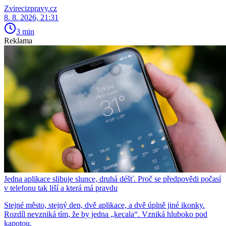
Zvirecizpravy.cz
8. 8. 2026, 21:31
3 min
Reklama
Jedna aplikace slibuje slunce, druhá déšť. Proč se předpovědi počasí
v telefonu tak liší a která má pravdu
Stejné město, stejný den, dvě aplikace, a dvě úplně jiné ikonky.
Rozdíl nevzniká tím, že by jedna „kecala“. Vzniká hluboko pod
kapotou.