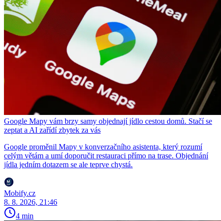
Google Mapy vám brzy samy objednají jídlo cestou domů. Stačí se
zeptat a AI zařídí zbytek za vás
Google proměnil Mapy v konverzačního asistenta, který rozumí
celým větám a umí doporučit restauraci přímo na trase. Objednání
jídla jedním dotazem se ale teprve chystá.
Mobify.cz
8. 8. 2026, 21:46
4 min