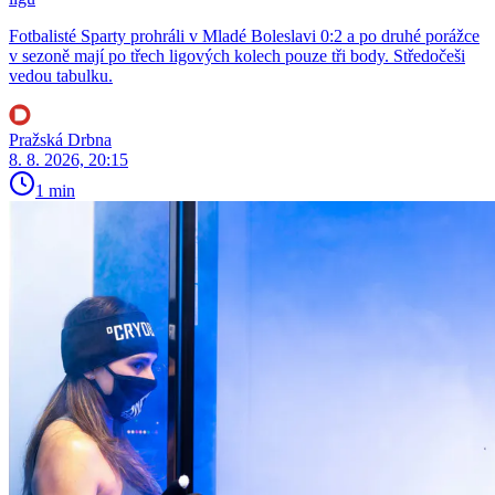
Fotbalisté Sparty prohráli v Mladé Boleslavi 0:2 a po druhé porážce
v sezoně mají po třech ligových kolech pouze tři body. Středočeši
vedou tabulku.
Pražská Drbna
8. 8. 2026, 20:15
1 min