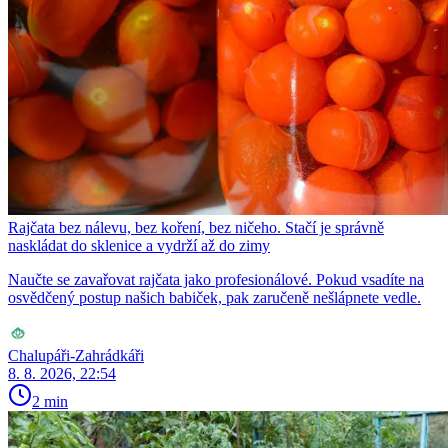
Rajčata bez nálevu, bez koření, bez ničeho. Stačí je správně
naskládat do sklenice a vydrží až do zimy
Naučte se zavařovat rajčata jako profesionálové. Pokud vsadíte na
osvědčený postup našich babiček, pak zaručeně nešlápnete vedle.
Chalupáři-Zahrádkáři
8. 8. 2026, 22:54
2 min