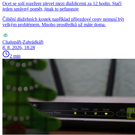
Ocet se solí rozežere plevel mezi dlaždicemi za 12 hodin. Stačí
jeden správný poměr, jinak to nefunguje
Čištění dlažebních kostek například příjezdové cesty nemusí být
velkým problémem. Mnoho prostředků už máte doma.
Chalupáři-Zahrádkáři
8. 8. 2026, 18:28
2 min