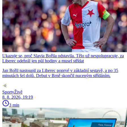
Ukazuje se, proč Slavia Bořila odstavila. Tělo už nespolupracuje, za
Liberec odehrál jen půl hodiny a musel střídat
Jan Bořil nastoupil za Liberec poprvé v základní sestavě, a po 35
minutách šel dolů. Debut v Brně skončil nuceným střídáním.
SportyŽivě
8. 8. 2026, 19:19
3 min