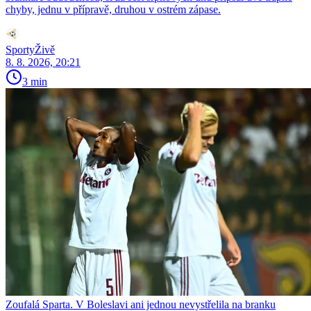
chyby, jednu v přípravě, druhou v ostrém zápase.
SportyŽivě
8. 8. 2026, 20:21
3 min
Zoufalá Sparta. V Boleslavi ani jednou nevystřelila na branku