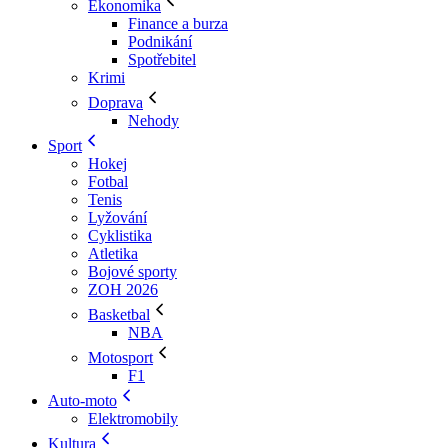
Ekonomika
Finance a burza
Podnikání
Spotřebitel
Krimi
Doprava
Nehody
Sport
Hokej
Fotbal
Tenis
Lyžování
Cyklistika
Atletika
Bojové sporty
ZOH 2026
Basketbal
NBA
Motosport
F1
Auto-moto
Elektromobily
Kultura