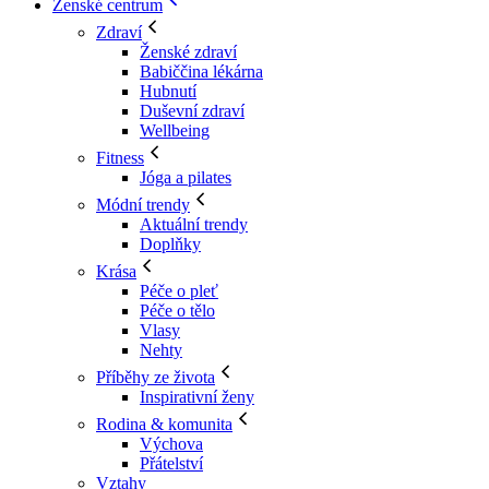
Ženské centrum
Zdraví
Ženské zdraví
Babiččina lékárna
Hubnutí
Duševní zdraví
Wellbeing
Fitness
Jóga a pilates
Módní trendy
Aktuální trendy
Doplňky
Krása
Péče o pleť
Péče o tělo
Vlasy
Nehty
Příběhy ze života
Inspirativní ženy
Rodina & komunita
Výchova
Přátelství
Vztahy