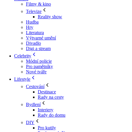
Filmy & kino
Televize
Reality show
Hudba
Hry
Literatura
Výtvarné umění
Divadlo
Digi a stream
Celebrity
Módní policie
Pro pamětníky
Nové tváře
Lifestyle
Cestování
Destinace
Rady na cesty
Bydlení
Interiery
Rady do domu
DIY
Pro kutily