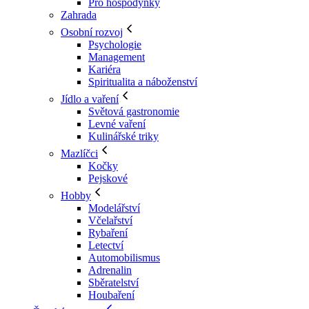
Pro hospodyňky
Zahrada
Osobní rozvoj
Psychologie
Management
Kariéra
Spiritualita a náboženství
Jídlo a vaření
Světová gastronomie
Levné vaření
Kulinářské triky
Mazlíčci
Kočky
Pejskové
Hobby
Modelářství
Včelařství
Rybaření
Letectví
Automobilismus
Adrenalin
Sběratelství
Houbaření