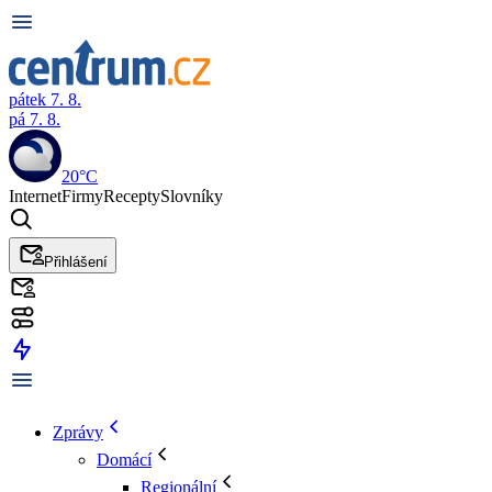
pátek 7. 8.
pá 7. 8.
20°C
Internet
Firmy
Recepty
Slovníky
Přihlášení
Zprávy
Domácí
Regionální