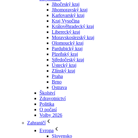
Jihočeský kraj
Jihomoravský kraj
Karlovarský kraj
Kraj Vysočina
Králověhradecký kraj
Liberecký kraj
Moravskoslezský kraj
Olomoucký kraj
Pardubický kraj
Plzeňský kraj
Středočeský kraj
Ústecký kraj
Zlínský kraj
Praha
Brno
Ostrava
Školství
Zdravotnictví
Politika
O počasí
Volby 2026
Zahraničí
Evropa
Slovensko