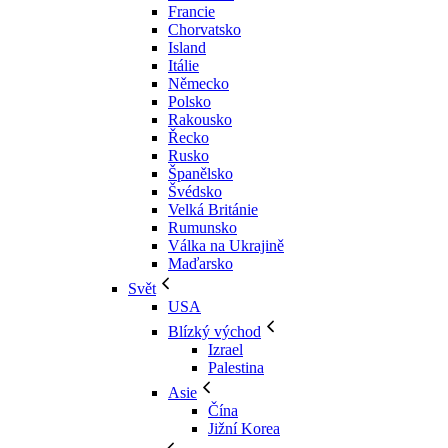
Francie
Chorvatsko
Island
Itálie
Německo
Polsko
Rakousko
Řecko
Rusko
Španělsko
Švédsko
Velká Británie
Rumunsko
Válka na Ukrajině
Maďarsko
Svět
USA
Blízký východ
Izrael
Palestina
Asie
Čína
Jižní Korea