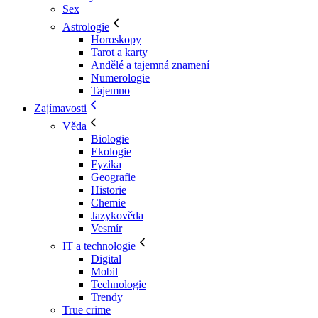
Sex
Astrologie
Horoskopy
Tarot a karty
Andělé a tajemná znamení
Numerologie
Tajemno
Zajímavosti
Věda
Biologie
Ekologie
Fyzika
Geografie
Historie
Chemie
Jazykověda
Vesmír
IT a technologie
Digital
Mobil
Technologie
Trendy
True crime