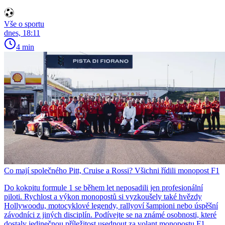
Vše o sportu
dnes, 18:11
4 min
Co mají společného Pitt, Cruise a Rossi? Všichni řídili monopost F1
Do kokpitu formule 1 se během let neposadili jen profesionální
piloti. Rychlost a výkon monopostů si vyzkoušely také hvězdy
Hollywoodu, motocyklové legendy, rallyoví šampioni nebo úspěšní
závodníci z jiných disciplín. Podívejte se na známé osobnosti, které
dostaly jedinečnou příležitost usednout za volant monopostu F1.