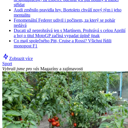
střídat
Audi změnilo pravidla hry. Bortoleto chválí nový tým i jeho
mentalitu
Fenomenální Federer udivil i počinem, za který se pohár
nedává
Ducati už neprohrává jen s Martínem. Prohrává s celou Aprilií
a boj o titul MotoGP začíná vypadat úplně jinak
Co mají společného Pitt, Cruise a Rossi? Všichni řídili
monopost F1
Zobrazit více
Sport
Vybrali jsme pro vás
Magazíny a zajímavosti