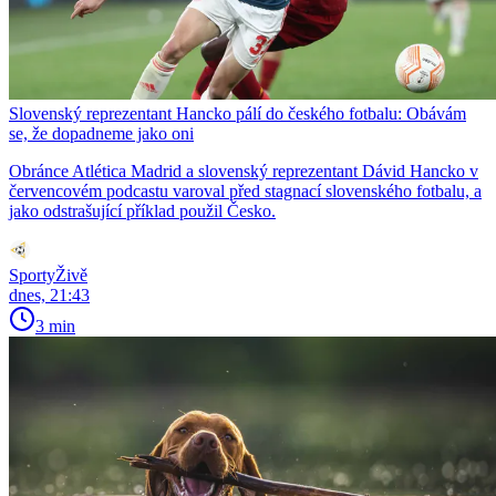
Slovenský reprezentant Hancko pálí do českého fotbalu: Obávám
se, že dopadneme jako oni
Obránce Atlética Madrid a slovenský reprezentant Dávid Hancko v
červencovém podcastu varoval před stagnací slovenského fotbalu, a
jako odstrašující příklad použil Česko.
SportyŽivě
dnes, 21:43
3 min