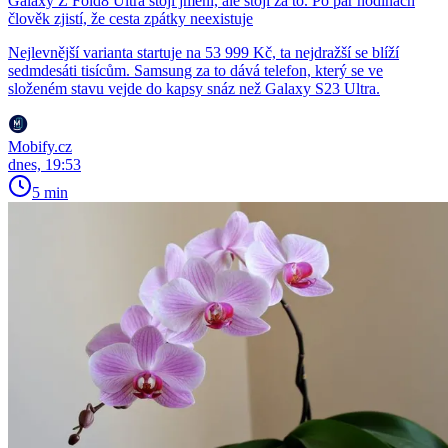
Galaxy Z Fold8 Ultra stojí jmění, ale stojí za to. Po pár hodinách
člověk zjistí, že cesta zpátky neexistuje
Nejlevnější varianta startuje na 53 999 Kč, ta nejdražší se blíží
sedmdesáti tisícům. Samsung za to dává telefon, který se ve
složeném stavu vejde do kapsy snáz než Galaxy S23 Ultra.
Mobify.cz
dnes, 19:53
5 min