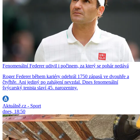
Fenomenální Federer udivil i počinem, za který se pohár nedává
Roger Federer během kariéry odehrál 1750 zápasů ve dvouhře a
čtyřhře. Ani jediný po zahájení nevzdal. Dnes fenomenální
švýcarský tenista slaví 45. narozeniny.
Aktuálně.cz - Sport
dnes, 18:50