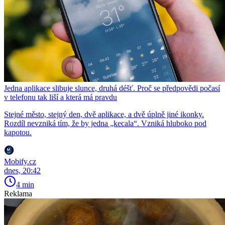
Jedna aplikace slibuje slunce, druhá déšť. Proč se předpovědi počasí
v telefonu tak liší a která má pravdu
Stejné město, stejný den, dvě aplikace, a dvě úplně jiné ikonky.
Rozdíl nevzniká tím, že by jedna „kecala“. Vzniká hluboko pod
kapotou.
Mobify.cz
dnes, 20:42
4 min
Reklama