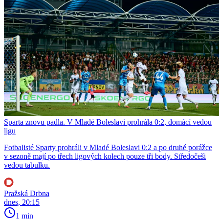
Sparta znovu padla. V Mladé Boleslavi prohrála 0:2, domácí vedou
ligu
Fotbalisté Sparty prohráli v Mladé Boleslavi 0:2 a po druhé porážce
v sezoně mají po třech ligových kolech pouze tři body. Středočeši
vedou tabulku.
Pražská Drbna
dnes, 20:15
1 min