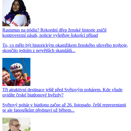
Rasismus na pódiu? Rekordní dřep ženské historie zničil
kontroverzní zásah, policie vyšetřuje šokující případ
To, co mělo být historickým okamžikem ženského silového trojboje,
skončilo jedním z největších skandálů...
Tři atraktivní destinace ještě před Světovým pohárem. Kde všude
uvidíte české biatlonové hvězdy?
Světový pohár v biatlonu začne až 26. listopadu, čeští reprezentanti
se ale fanouškům představí už během...