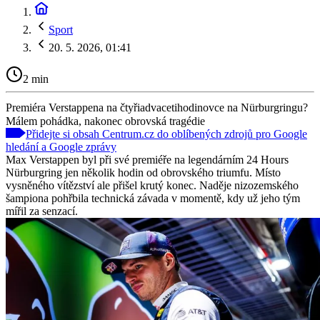
Sport
20. 5. 2026, 01:41
2 min
Premiéra Verstappena na čtyřiadvacetihodinovce na Nürburgringu?
Málem pohádka, nakonec obrovská tragédie
Přidejte si obsah Centrum.cz do oblíbených zdrojů pro Google
hledání a Google zprávy
Max Verstappen byl při své premiéře na legendárním 24 Hours
Nürburgring jen několik hodin od obrovského triumfu. Místo
vysněného vítězství ale přišel krutý konec. Naděje nizozemského
šampiona pohřbila technická závada v momentě, kdy už jeho tým
mířil za senzací.