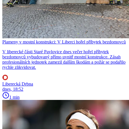
Plameny v mostní konstrukci: V Liberci hořel příbytek bezdomovců
V liberecké části Staré Pavlovice dnes večer hořel příbytek
bezdomovců vybudovaný přímo uvnitř mostní konstrukce. Zásah
profesionálních jednotek zamezil dalším škodám a požár se podařilo
rychle zlikvidovat.
Liberecká Drbna
dnes, 18:52
1 min