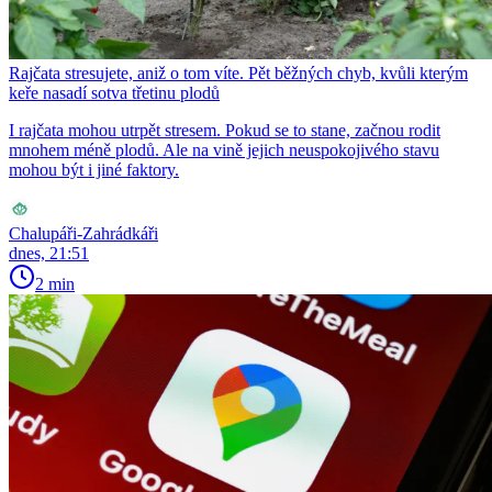
Rajčata stresujete, aniž o tom víte. Pět běžných chyb, kvůli kterým
keře nasadí sotva třetinu plodů
I rajčata mohou utrpět stresem. Pokud se to stane, začnou rodit
mnohem méně plodů. Ale na vině jejich neuspokojivého stavu
mohou být i jiné faktory.
Chalupáři-Zahrádkáři
dnes, 21:51
2 min