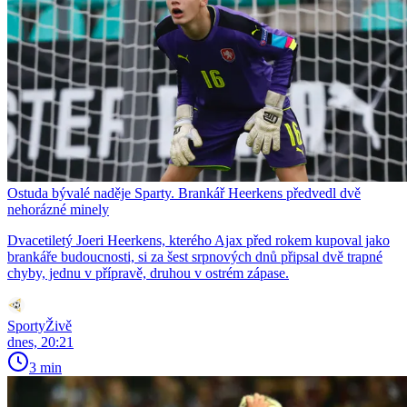
Ostuda bývalé naděje Sparty. Brankář Heerkens předvedl dvě
nehorázné minely
Dvacetiletý Joeri Heerkens, kterého Ajax před rokem kupoval jako
brankáře budoucnosti, si za šest srpnových dnů připsal dvě trapné
chyby, jednu v přípravě, druhou v ostrém zápase.
SportyŽivě
dnes, 20:21
3 min