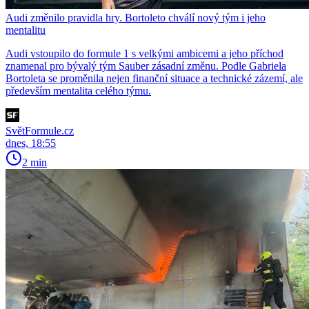
Audi změnilo pravidla hry. Bortoleto chválí nový tým i jeho
mentalitu
Audi vstoupilo do formule 1 s velkými ambicemi a jeho příchod
znamenal pro bývalý tým Sauber zásadní změnu. Podle Gabriela
Bortoleta se proměnila nejen finanční situace a technické zázemí, ale
především mentalita celého týmu.
SvětFormule.cz
dnes, 18:55
2 min