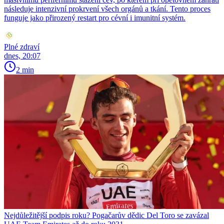
následuje intenzivní prokrvení všech orgánů a tkání. Tento proces
funguje jako přirozený restart pro cévní i imunitní systém.
Plné zdraví
dnes, 20:07
2 min
Nejdůležitější podpis roku? Pogačarův dědic Del Toro se zavázal