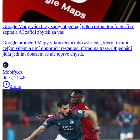
Google Mapy vám brzy samy objednají jídlo cestou domů. Stačí se
zeptat a AI zařídí zbytek za vás
Google proměnil Mapy v konverzačního asistenta, který rozumí
celým větám a umí doporučit restauraci přímo na trase. Objednání
jídla jedním dotazem se ale teprve chystá.
Mobify.cz
dnes, 21:46
4 min