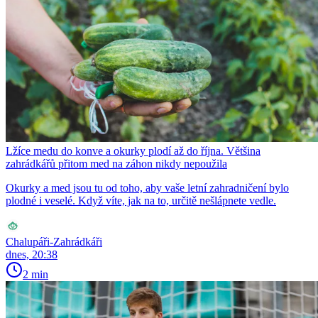
Lžíce medu do konve a okurky plodí až do října. Většina
zahrádkářů přitom med na záhon nikdy nepoužila
Okurky a med jsou tu od toho, aby vaše letní zahradničení bylo
plodné i veselé. Když víte, jak na to, určitě nešlápnete vedle.
Chalupáři-Zahrádkáři
dnes, 20:38
2 min