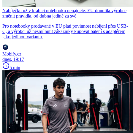
Nabíječku už v krabici notebooku nenajdete. EU donutila výrobce
změnit pravidla, od dubna jedině za své
Pro notebooky prodávané v EU platí povinnost nabíjení přes USB-
C, a výrobci už nesmí nutit zákazníky kupovat balení s adaptérem
jako jedinou variantu.
Mobify.cz
dnes, 19:17
5 min