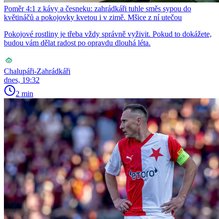
Poměr 4:1 z kávy a česneku: zahrádkáři tuhle směs sypou do
květináčů a pokojovky kvetou i v zimě. Mšice z ní utečou
Pokojové rostliny je třeba vždy správně vyživit. Pokud to dokážete,
budou vám dělat radost po opravdu dlouhá léta.
Chalupáři-Zahrádkáři
dnes, 19:32
2 min