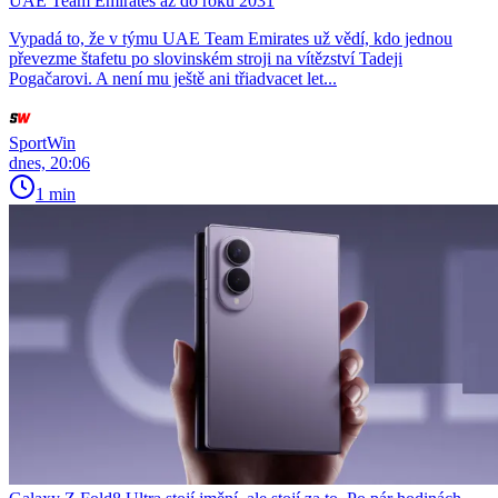
UAE Team Emirates až do roku 2031
Vypadá to, že v týmu UAE Team Emirates už vědí, kdo jednou
převezme štafetu po slovinském stroji na vítězství Tadeji
Pogačarovi. A není mu ještě ani třiadvacet let...
SportWin
dnes, 20:06
1 min