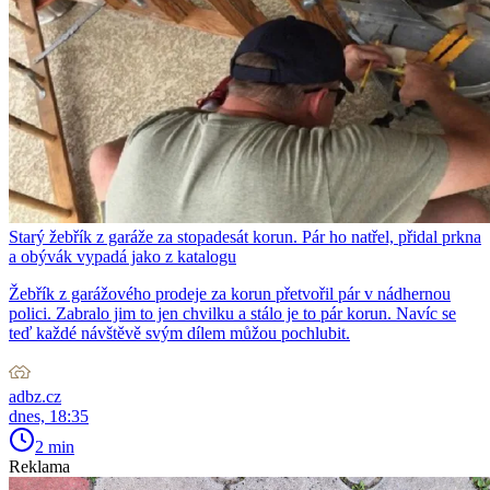
Starý žebřík z garáže za stopadesát korun. Pár ho natřel, přidal prkna
a obývák vypadá jako z katalogu
Žebřík z garážového prodeje za korun přetvořil pár v nádhernou
polici. Zabralo jim to jen chvilku a stálo je to pár korun. Navíc se
teď každé návštěvě svým dílem můžou pochlubit.
adbz.cz
dnes, 18:35
2 min
Reklama