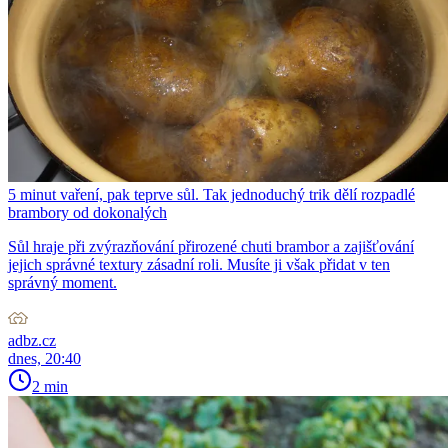
5 minut vaření, pak teprve sůl. Tak jednoduchý trik dělí rozpadlé
brambory od dokonalých
Sůl hraje při zvýrazňování přirozené chuti brambor a zajišťování
jejich správné textury zásadní roli. Musíte ji však přidat v ten
správný moment.
adbz.cz
dnes, 20:40
2 min