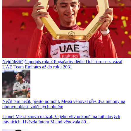
Nejdůležitější podpis roku? Pogačarův dědic Del Toro se zavázal
UAE Team Emirates až do roku 2031
Nežil tam nežil, přesto pomohl. Messi věnoval přes dva miliony na
obnovu oblastí zničených ohněm
Lionel Messi znovu ukázal, že jeho vliv nekončí na fotbalových
trávnících. Hvězda Interu Miami věnovala 80...