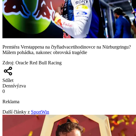
Premiéra Verstappena na čtyřiadvacetihodinovce na Nürburgringu?
Málem pohádka, nakonec obrovská tragédie
Zdroj
:
Oracle Red Bull Racing
Sdílet
Denní
výzva
0
Reklama
Další články z
SportWin