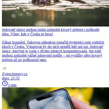
Jedovaté sinice mohou psům způsobit krvavý průjem i poškodit
játra. Víme, kde v Česku to hrozí
Zákaz koupání. Takovou nálepkou označili hygienici osm vodních
ploch v Česku. Vstupovat by do nich neměli lidé ani psi. Jedovaté
sinice, kterými je voda v těchto místech kontaminovaná, jim totiž
mohou způsobit vážné zdravotní potíže – od vyrážky přes krvavý
průjem až po poškození jater.
Zvirecizpravy.cz
dnes, 21:31
3 min