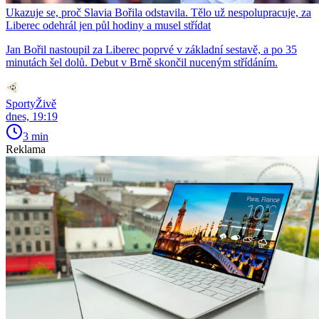
Ukazuje se, proč Slavia Bořila odstavila. Tělo už nespolupracuje, za
Liberec odehrál jen půl hodiny a musel střídat
Jan Bořil nastoupil za Liberec poprvé v základní sestavě, a po 35
minutách šel dolů. Debut v Brně skončil nuceným střídáním.
SportyŽivě
dnes, 19:19
3 min
Reklama