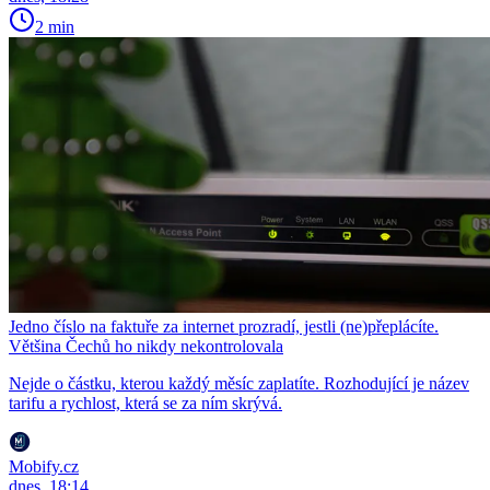
2 min
Jedno číslo na faktuře za internet prozradí, jestli (ne)přeplácíte.
Většina Čechů ho nikdy nekontrolovala
Nejde o částku, kterou každý měsíc zaplatíte. Rozhodující je název
tarifu a rychlost, která se za ním skrývá.
Mobify.cz
dnes, 18:14