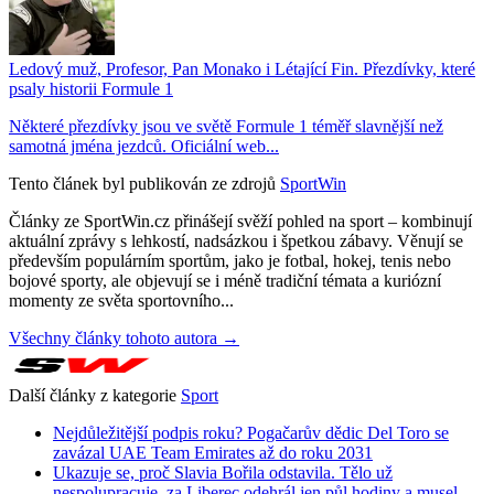
Ledový muž, Profesor, Pan Monako i Létající Fin. Přezdívky, které
psaly historii Formule 1
Některé přezdívky jsou ve světě Formule 1 téměř slavnější než
samotná jména jezdců. Oficiální web...
Tento článek byl publikován ze zdrojů
SportWin
Články ze SportWin.cz přinášejí svěží pohled na sport – kombinují
aktuální zprávy s lehkostí, nadsázkou i špetkou zábavy. Věnují se
především populárním sportům, jako je fotbal, hokej, tenis nebo
bojové sporty, ale objevují se i méně tradiční témata a kuriózní
momenty ze světa sportovního...
Všechny články tohoto autora →
Další články z kategorie
Sport
Nejdůležitější podpis roku? Pogačarův dědic Del Toro se
zavázal UAE Team Emirates až do roku 2031
Ukazuje se, proč Slavia Bořila odstavila. Tělo už
nespolupracuje, za Liberec odehrál jen půl hodiny a musel