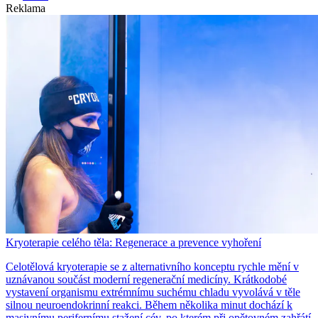
Reklama
Kryoterapie celého těla: Regenerace a prevence vyhoření
Celotělová kryoterapie se z alternativního konceptu rychle mění v
uznávanou součást moderní regenerační medicíny. Krátkodobé
vystavení organismu extrémnímu suchému chladu vyvolává v těle
silnou neuroendokrinní reakci. Během několika minut dochází k
masivnímu perifernímu stažení cév, po kterém při opětovném zahřátí