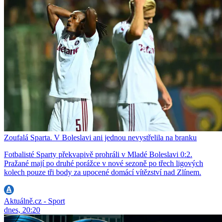
Zoufalá Sparta. V Boleslavi ani jednou nevystřelila na branku
Fotbalisté Sparty překvapivě prohráli v Mladé Boleslavi 0:2.
Pražané mají po druhé porážce v nové sezoně po třech ligových
kolech pouze tři body za upocené domácí vítězství nad Zlínem.
Aktuálně.cz - Sport
dnes, 20:20