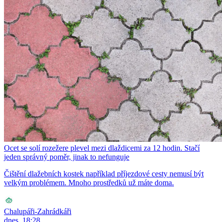
Ocet se solí rozežere plevel mezi dlaždicemi za 12 hodin. Stačí
jeden správný poměr, jinak to nefunguje
Čištění dlažebních kostek například příjezdové cesty nemusí být
velkým problémem. Mnoho prostředků už máte doma.
Chalupáři-Zahrádkáři
dnes, 18:28