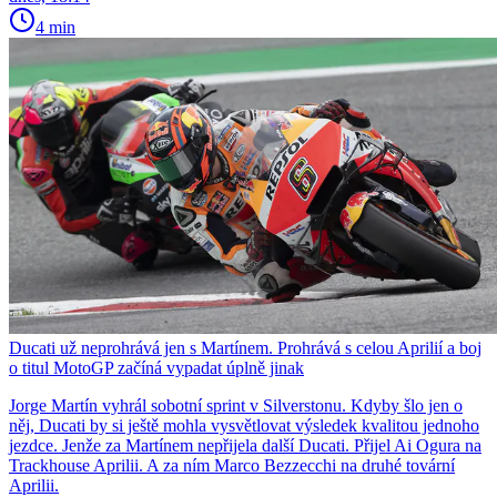
4 min
Ducati už neprohrává jen s Martínem. Prohrává s celou Aprilií a boj
o titul MotoGP začíná vypadat úplně jinak
Jorge Martín vyhrál sobotní sprint v Silverstonu. Kdyby šlo jen o
něj, Ducati by si ještě mohla vysvětlovat výsledek kvalitou jednoho
jezdce. Jenže za Martínem nepřijela další Ducati. Přijel Ai Ogura na
Trackhouse Aprilii. A za ním Marco Bezzecchi na druhé tovární
Aprilii.