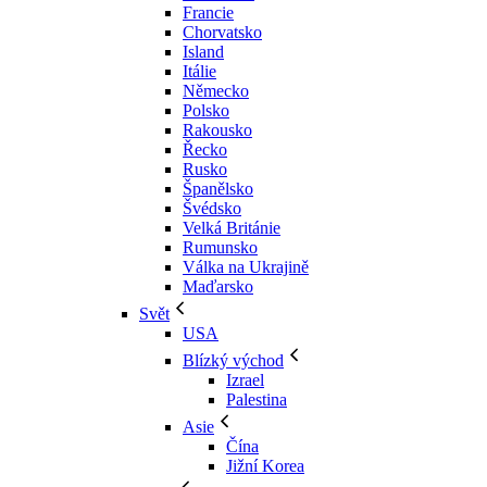
Francie
Chorvatsko
Island
Itálie
Německo
Polsko
Rakousko
Řecko
Rusko
Španělsko
Švédsko
Velká Británie
Rumunsko
Válka na Ukrajině
Maďarsko
Svět
USA
Blízký východ
Izrael
Palestina
Asie
Čína
Jižní Korea