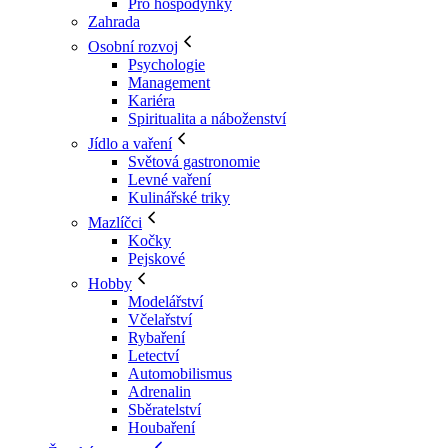
Pro hospodyňky
Zahrada
Osobní rozvoj
Psychologie
Management
Kariéra
Spiritualita a náboženství
Jídlo a vaření
Světová gastronomie
Levné vaření
Kulinářské triky
Mazlíčci
Kočky
Pejskové
Hobby
Modelářství
Včelařství
Rybaření
Letectví
Automobilismus
Adrenalin
Sběratelství
Houbaření