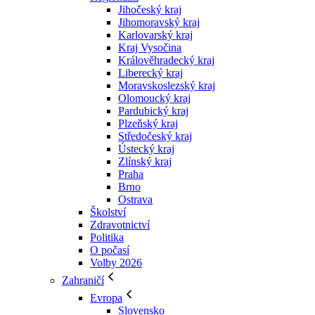
Jihočeský kraj
Jihomoravský kraj
Karlovarský kraj
Kraj Vysočina
Králověhradecký kraj
Liberecký kraj
Moravskoslezský kraj
Olomoucký kraj
Pardubický kraj
Plzeňský kraj
Středočeský kraj
Ústecký kraj
Zlínský kraj
Praha
Brno
Ostrava
Školství
Zdravotnictví
Politika
O počasí
Volby 2026
Zahraničí
Evropa
Slovensko