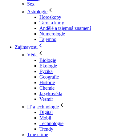
Sex
Astrologie
Horoskopy
Tarot a karty
Andělé a tajemná znamení
Numerologie
Tajemno
Zajímavosti
Věda
Biologie
Ekologie
Fyzika
Geografie
Historie
Chemie
Jazykověda
Vesmír
IT a technologie
Digital
Mobil
Technologie
Trendy
True crime