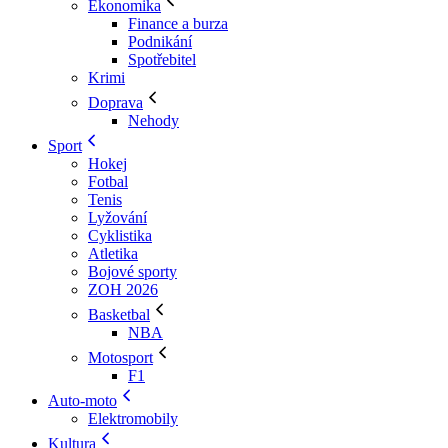
Ekonomika
Finance a burza
Podnikání
Spotřebitel
Krimi
Doprava
Nehody
Sport
Hokej
Fotbal
Tenis
Lyžování
Cyklistika
Atletika
Bojové sporty
ZOH 2026
Basketbal
NBA
Motosport
F1
Auto-moto
Elektromobily
Kultura