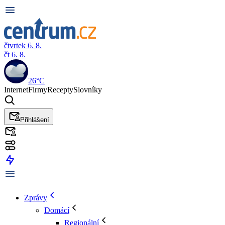
čtvrtek 6. 8.
čt 6. 8.
26°C
Internet
Firmy
Recepty
Slovníky
Přihlášení
Zprávy
Domácí
Regionální