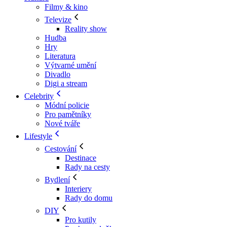
Filmy & kino
Televize
Reality show
Hudba
Hry
Literatura
Výtvarné umění
Divadlo
Digi a stream
Celebrity
Módní policie
Pro pamětníky
Nové tváře
Lifestyle
Cestování
Destinace
Rady na cesty
Bydlení
Interiery
Rady do domu
DIY
Pro kutily