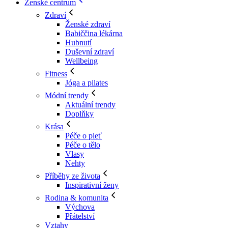
Ženské centrum
Zdraví
Ženské zdraví
Babiččina lékárna
Hubnutí
Duševní zdraví
Wellbeing
Fitness
Jóga a pilates
Módní trendy
Aktuální trendy
Doplňky
Krása
Péče o pleť
Péče o tělo
Vlasy
Nehty
Příběhy ze života
Inspirativní ženy
Rodina & komunita
Výchova
Přátelství
Vztahy