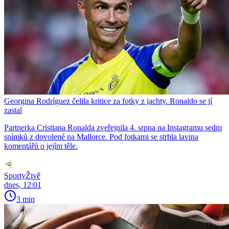
Georgina Rodríguez čelila kritice za fotky z jachty. Ronaldo se jí
zastal
Partnerka Cristiana Ronalda zveřejnila 4. srpna na Instagramu sedm
snímků z dovolené na Mallorce. Pod fotkami se strhla lavina
komentářů o jejím těle.
SportyŽivě
dnes, 12:01
3 min