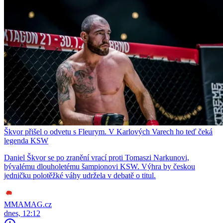
Škvor přišel o odvetu s Fleurym. V Karlových Varech ho teď čeká
legenda KSW
Daniel Škvor se po zranění vrací proti Tomaszi Narkunovi,
bývalému dlouholetému šampionovi KSW. Výhra by českou
jedničku polotěžké váhy udržela v debatě o titul.
MMAMAG.cz
dnes, 12:12