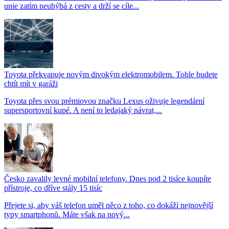
unie zatím neuhýbá z cesty a drží se cíle...
Toyota překvapuje novým divokým elektromobilem. Tohle budete
chtít mít v garáži
Toyota přes svou prémiovou značku Lexus oživuje legendární
supersportovní kupé. A není to ledajaký návrat,...
Česko zavalily levné mobilní telefony. Dnes pod 2 tisíce koupíte
přístroje, co dříve stály 15 tisíc
Přejete si, aby váš telefon uměl něco z toho, co dokáží nejnovější
typy smartphonů. Máte však na nový...