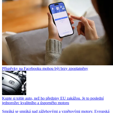
Příspěvky na Facebooku mohou být brzy zpoplatněny
Kupte si tohle auto, než ho předpisy EU zakážou. Je to poslední
jednorožec kvalitního a úsporného motoru
Smráká se smráká nad zážehovými a vznětovými motory. Evropská