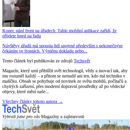
Konec stání front na úřadech. Tahle mobilní aplikace zařídí, že
přijdete hned na řadu
Návštěvy úřadů má spousta lidí spojené především s nekonečným
čekáním ve frontách. Výměnu dokladu nebo...
Tento článek byl publikován ze zdrojů
Techsvět
Magazín, který umí přiblížit svět technologií, vědy a inovací tak, aby
mu rozuměl každý – a přitom se nenudil ani ten, kdo má techniku v
malíčku. Obsah se pohybuje od novinek ze světa mobilů, počítačů a
chytrých zařízení, přes moderní dopravní prostředky až po vědecké
objevy, které mění naše...
Všechny články tohoto autora →
Vybrali jsme pro vás
Magazíny a zajímavosti