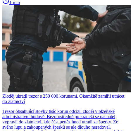
1 min
Zloděj ukradl trezor s 250 000 korunami. Okamžitě zamířil utrácet
do zlatnictví
Trezor obsahující stovky tisíc korun odcizil zloděj v plzeňské
administrativní budově. Bezprostředně po krádeži se pachatel
vypravil do zlatnictví, kde část peněz hned utratil za šperky. Ze
svého lupu a zakoupených šperků se ale dlouho neradoval.