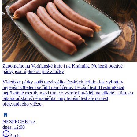
Zapomeňte na Vodňanské kuře i na Krahulík. Nejlepší poctivé
párky jsou úplně od jiné značky
Vídeňské párky patří mezi stálice českých lednic. Jak vybrat ty
nejlepší? Obalem se řídit nemůžeme. Letošní test dTestu ukázal
nepříjemné rozdíly mezi tím, co výrobci uvádějí na etiketě, a tím, co
laboratoř skutečně naměřila. Jiný letošní test ale přinesl
překvapivého vítěze.
NESPECHEJ.cz
dnes, 12:00
3 min