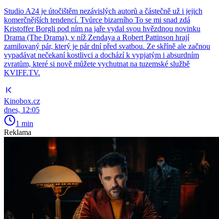
Studio A24 je útočištěm nezávislých autorů a částečně už i jejich
komerčnějších tendencí. Tvůrce bizarního To se mi snad zdá
Kristoffer Borgli pod ním na jaře vydal svou hvězdnou novinku
Drama (The Drama), v níž Zendaya a Robert Pattinson hrají
zamilovaný pár, který je pár dní před svatbou. Ze skříně ale začnou
vypadávat nečekaní kostlivci a dochází k vypjatým i absurdním
zvratům, které si nově můžete vychutnat na tuzemské službě
KVIFF.TV.
Kinobox.cz
dnes, 12:05
1 min
Reklama