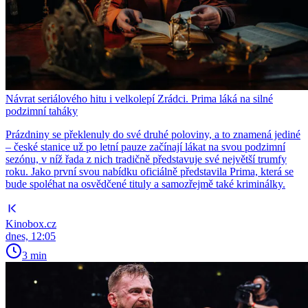
Návrat seriálového hitu i velkolepí Zrádci. Prima láká na silné
podzimní taháky
Prázdniny se překlenuly do své druhé poloviny, a to znamená jediné
– české stanice už po letní pauze začínají lákat na svou podzimní
sezónu, v níž řada z nich tradičně představuje své největší trumfy
roku. Jako první svou nabídku oficiálně představila Prima, která se
bude spoléhat na osvědčené tituly a samozřejmě také kriminálky.
Kinobox.cz
dnes, 12:05
3 min