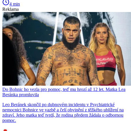
4 min
Reklama
Do Bohnic ho vezla pro pomoc, teď mu hrozí až 12 let. Matka Lea
Beránka promluvila
Leo Beránek skončil po dubnovém incidentu v Psychiatrické
nemocnici Bohnice ve vazbě a čelí obvinění z těžkého ublížení na
zdraví. Jeho matka teď tvrdí, že rodina předem žádala o odbornou
pomoc.