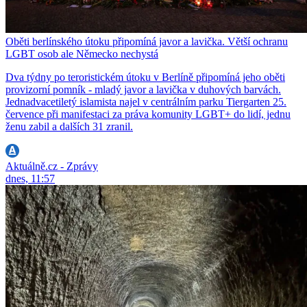
Oběti berlínského útoku připomíná javor a lavička. Větší ochranu
LGBT osob ale Německo nechystá
Dva týdny po teroristickém útoku v Berlíně připomíná jeho oběti
provizorní pomník - mladý javor a lavička v duhových barvách.
Jednadvacetiletý islamista najel v centrálním parku Tiergarten 25.
července při manifestaci za práva komunity LGBT+ do lidí, jednu
ženu zabil a dalších 31 zranil.
Aktuálně.cz - Zprávy
dnes, 11:57