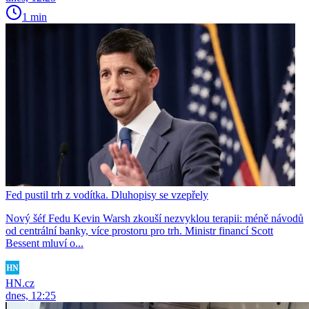
1 min
Fed pustil trh z vodítka. Dluhopisy se vzepřely
Nový šéf Fedu Kevin Warsh zkouší nezvyklou terapii: méně návodů
od centrální banky, více prostoru pro trh. Ministr financí Scott
Bessent mluví o...
HN.cz
dnes, 12:25