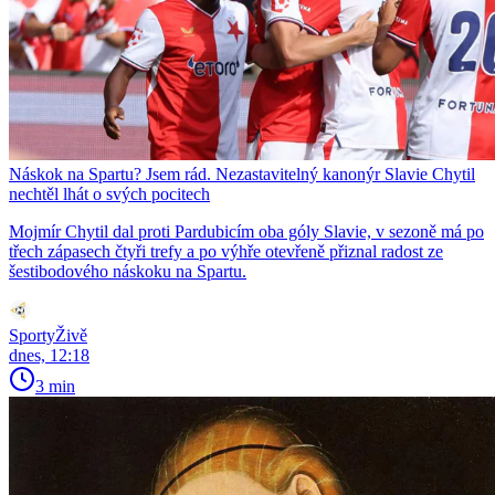
Náskok na Spartu? Jsem rád. Nezastavitelný kanonýr Slavie Chytil
nechtěl lhát o svých pocitech
Mojmír Chytil dal proti Pardubicím oba góly Slavie, v sezoně má po
třech zápasech čtyři trefy a po výhře otevřeně přiznal radost ze
šestibodového náskoku na Spartu.
SportyŽivě
dnes, 12:18
3 min