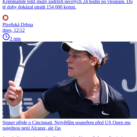
Kriminalisté totiž muže zadrželi necelých 24 hodin po vloupání. Do
té doby dokázal utratit 154 000 korun.
Plzeňská Drbna
dnes, 12:12
2 min
Sinner přijde o Cincinnati. Největším soupeřem před US Open mu
najednou není Alcaraz, ale čas