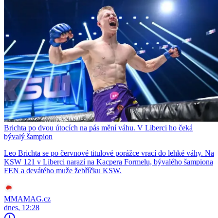
Brichta po dvou útocích na pás mění váhu. V Liberci ho čeká
bývalý šampion
Leo Brichta se po červnové titulové porážce vrací do lehké váhy. Na
KSW 121 v Liberci narazí na Kacpera Formelu, bývalého šampiona
FEN a devátého muže žebříčku KSW.
MMAMAG.cz
dnes, 12:28