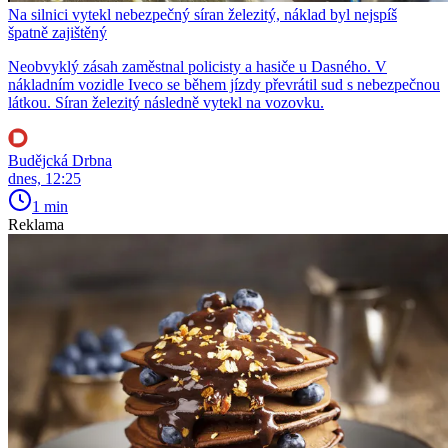
Na silnici vytekl nebezpečný síran železitý, náklad byl nejspíš
špatně zajištěný
Neobvyklý zásah zaměstnal policisty a hasiče u Dasného. V
nákladním vozidle Iveco se během jízdy převrátil sud s nebezpečnou
látkou. Síran železitý následně vytekl na vozovku.
Budějcká Drbna
dnes, 12:25
1 min
Reklama