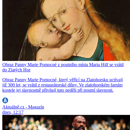
Obraz Panny Marie Pomocné z poutního místa Maria Hilf se vrátil
do Zlatých Hor
Obraz Panny Marie Pomocné, který věřící na Zlatohorsku uctívají
již 300 let, se vrátil z restaurátorské dílny. Ve zlatohorském farním
kostele jej slavnostně přivítají tuto neděli při poutní slavnosti.
Aktuálně.cz - Magazín
dnes, 12:17