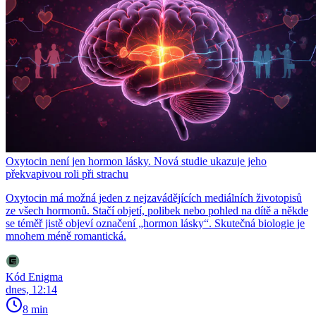
Oxytocin není jen hormon lásky. Nová studie ukazuje jeho
překvapivou roli při strachu
Oxytocin má možná jeden z nejzavádějících mediálních životopisů
ze všech hormonů. Stačí objetí, polibek nebo pohled na dítě a někde
se téměř jistě objeví označení „hormon lásky“. Skutečná biologie je
mnohem méně romantická.
Kód Enigma
dnes, 12:14
8 min