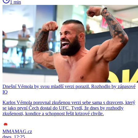
1 min
Dnešní Vémola by svou mladší verzi porazil. Rozhodlo by zápasové
IQ
Karlos Vémola porovnal zkušenou verzi sebe sama s dravcem, který
se jako první Čech dostal do UFC. Tvrdí, že dnes by rozhodly
zkušenosti, kondice a schopnost řešit krizové chvíle.
MMAMAG.cz
dnes, 12:25