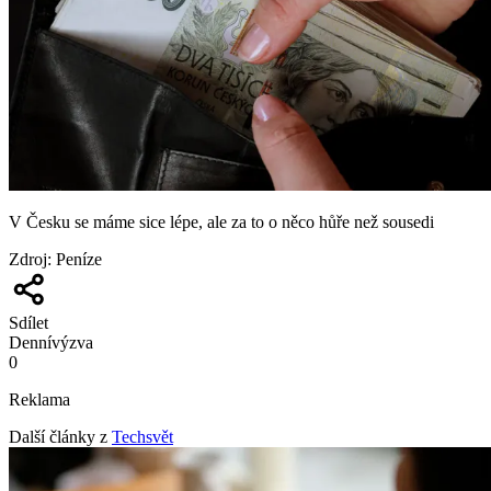
V Česku se máme sice lépe, ale za to o něco hůře než sousedi
Zdroj
:
Peníze
Sdílet
Denní
výzva
0
Reklama
Další články z
Techsvět