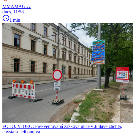
MMAMAG.cz
dnes, 11:58
1 min
FOTO, VIDEO: Frekventovaná Žižkova ulice v Jihlavě ztichla,
chystá se její oprava