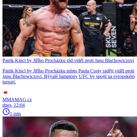
Patrik Kincl by Jiřího Procházku rád viděl proti Janu Błachowiczovi
Patrik Kincl by Jiřího Procházku místo Paula Costy raději viděl proti
Janu Błachowiczovi. Bývalé šampiony UFC by spojil na evropském
turnaji.
MMAMAG.cz
dnes, 12:04
1 min