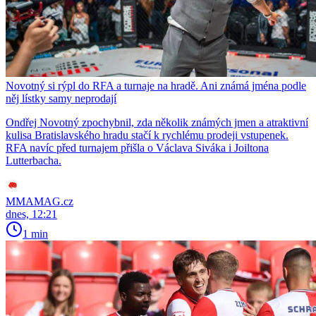
Novotný si rýpl do RFA a turnaje na hradě. Ani známá jména podle
něj lístky samy neprodají
Ondřej Novotný zpochybnil, zda několik známých jmen a atraktivní
kulisa Bratislavského hradu stačí k rychlému prodeji vstupenek.
RFA navíc před turnajem přišla o Václava Siváka i Joiltona
Lutterbacha.
MMAMAG.cz
dnes, 12:21
1 min