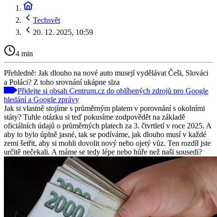
Techsvět
20. 12. 2025, 10:59
4 min
Přehledně: Jak dlouho na nové auto musejí vydělávat Češi, Slováci
a Poláci? Z toho srovnání ukápne slza
Přidejte si obsah Centrum.cz do oblíbených zdrojů pro Google
hledání a Google zprávy
Jak si vlastně stojíme s průměrným platem v porovnání s okolními
státy? Tuhle otázku si teď pokusíme zodpovědět na základě
oficiálních údajů o průměrných platech za 3. čtvrtletí v roce 2025. A
aby to bylo úplně jasné, tak se podíváme, jak dlouho musí v každé
zemi šetřit, aby si mohli dovolit nový nebo ojetý vůz. Ten rozdíl jste
určitě nečekali. A máme se tedy lépe nebo hůře než naši sousedi?