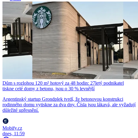
Dům s rozlohou 120 m² hotový za 48 hodin: 27letý podnikatel
tiskne celé domy z betonu, jsou o 30 % levnější
Argentinský startup Grondplek tvrdí, že betonovou konstrukci
rodinného domu vytiskne za dva dny. Čísla jsou lákavá, ale vyžadují
důležité upřesnění.
Mobify.cz
dnes, 11:59