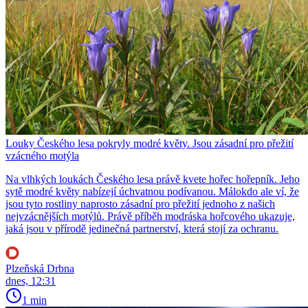
Louky Českého lesa pokryly modré květy. Jsou zásadní pro přežití
vzácného motýla
Na vlhkých loukách Českého lesa právě kvete hořec hořepník. Jeho
sytě modré květy nabízejí úchvatnou podívanou. Málokdo ale ví, že
jsou tyto rostliny naprosto zásadní pro přežití jednoho z našich
nejvzácnějších motýlů. Právě příběh modráska hořcového ukazuje,
jaká jsou v přírodě jedinečná partnerství, která stojí za ochranu.
Plzeňská Drbna
dnes, 12:31
1 min