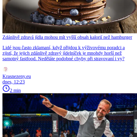
Zdánlivě zdravá jídla mohou mít vyšší obsah kalorií než hamburger
Lidé jsou často zklamaní, když přijdou k výživovému poradci a
zjistí, že jejich zdánlivě zdravý jídelníček je mnohdy horší než
samotný fastfood. Neděláte podobné chyby při stravovaní i vy?
Krasnezeny.eu
dnes, 12:23
2 min