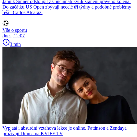
Jannik Sinner odstoupil z Cincinnati kvůli zranění pravého kolena.
Do začátku US Open zbývají necelé tři týdny a podobné problémy
řeší i Carlos Alcaraz.
Vše o sportu
dnes, 12:07
3 min
Vypjatá i absurdní vztahová lekce je online. Pattinson a Zendaya
prožívají Drama na KVIFF TV