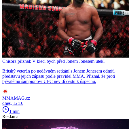
Chisora přiznal: V kleci bych před Jonem Jonesem utekl
Britský veterán po nedávném setkání s Jonem Jonesem odmítl
představu jejich zápasu podle pravidel MMA. Přiznal, že proti
bývalému šampionovi UFC nevidí cestu k úspěchu.
MMAMAG.cz
dnes, 12:16
1 min
Reklama