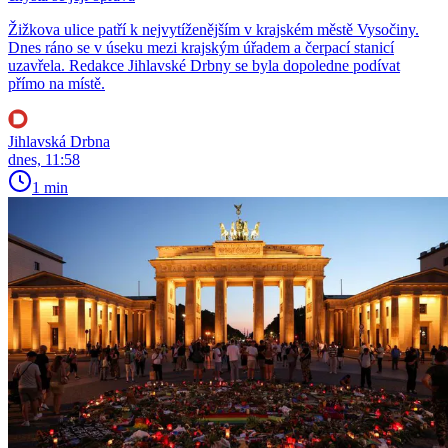
Žižkova ulice patří k nejvytíženějším v krajském městě Vysočiny.
Dnes ráno se v úseku mezi krajským úřadem a čerpací stanicí
uzavřela. Redakce Jihlavské Drbny se byla dopoledne podívat
přímo na místě.
Jihlavská Drbna
dnes, 11:58
1 min