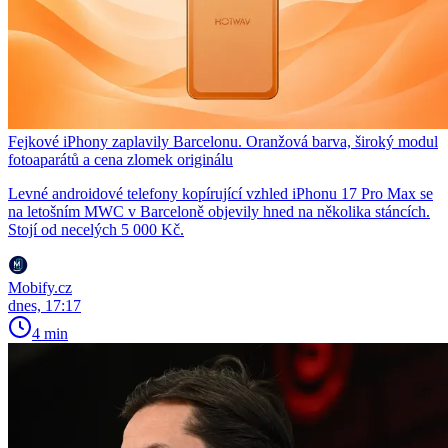
Fejkové iPhony zaplavily Barcelonu. Oranžová barva, široký modul
fotoaparátů a cena zlomek originálu
Levné androidové telefony kopírující vzhled iPhonu 17 Pro Max se
na letošním MWC v Barceloně objevily hned na několika stáncích.
Stojí od necelých 5 000 Kč.
Mobify.cz
dnes, 17:17
4 min