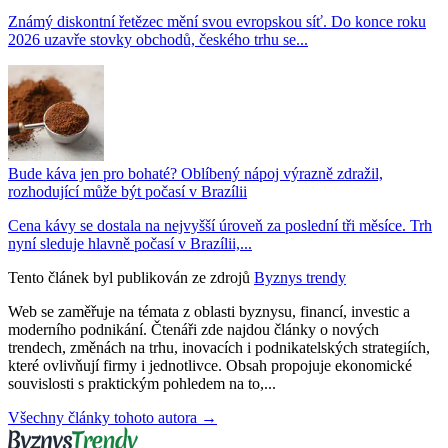
Známý diskontní řetězec mění svou evropskou síť. Do konce roku
2026 uzavře stovky obchodů, českého trhu se...
Bude káva jen pro bohaté? Oblíbený nápoj výrazně zdražil,
rozhodující může být počasí v Brazílii
Cena kávy se dostala na nejvyšší úroveň za poslední tři měsíce. Trh
nyní sleduje hlavně počasí v Brazílii,...
Tento článek byl publikován ze zdrojů
Byznys trendy
Web se zaměřuje na témata z oblasti byznysu, financí, investic a
moderního podnikání. Čtenáři zde najdou články o nových
trendech, změnách na trhu, inovacích i podnikatelských strategiích,
které ovlivňují firmy i jednotlivce. Obsah propojuje ekonomické
souvislosti s praktickým pohledem na to,...
Všechny články tohoto autora →