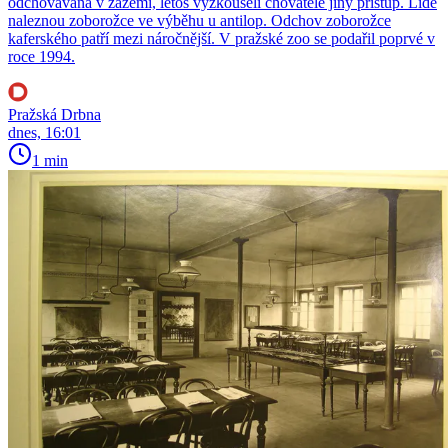
odchovávána v zázemí, letos vyzkoušeli chovatelé jiný přístup. Lidé
naleznou zoborožce ve výběhu u antilop. Odchov zoborožce
kaferského patří mezi náročnější. V pražské zoo se podařil poprvé v
roce 1994.
Pražská Drbna
dnes, 16:01
1 min