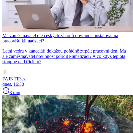
Má zaměstnavatel dle českých zákonů povinnost instalovat na
pracovišti klimatizaci?
Letní vedra v kanceláři dokážou pořádně ztrpčit pracovní den. Má
ale zaměstnavatel povinnost pořídit klimatizaci? A co když teplota
stoupne nad třicítku?
FAJNTIP.cz
dnes, 16:30
3 min