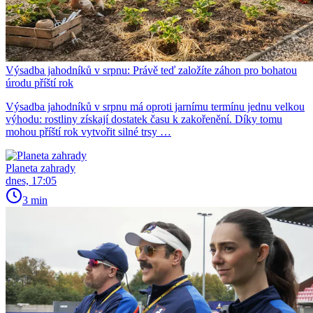
Výsadba jahodníků v srpnu: Právě teď založíte záhon pro bohatou
úrodu příští rok
Výsadba jahodníků v srpnu má oproti jarnímu termínu jednu velkou
výhodu: rostliny získají dostatek času k zakořenění. Díky tomu
mohou příští rok vytvořit silné trsy …
Planeta zahrady
dnes, 17:05
3 min