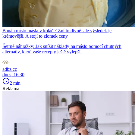
Banán místo másla v koláči? Zní to divně, ale výsledek je
krémovější. A stojí to zlomek ceny
Šetrné náhražky: Jak snížit náklady na máslo pomocí chutných
alternativ, které vaše recepty ještě vylepší.
adbz.cz
dnes, 16:30
2 min
Reklama