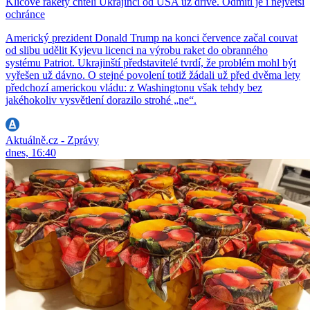
Klíčové rakety chtěli Ukrajinci od USA už dříve. Odmítl je i největší
ochránce
Americký prezident Donald Trump na konci července začal couvat
od slibu udělit Kyjevu licenci na výrobu raket do obranného
systému Patriot. Ukrajinští představitelé tvrdí, že problém mohl být
vyřešen už dávno. O stejné povolení totiž žádali už před dvěma lety
předchozí americkou vládu: z Washingtonu však tehdy bez
jakéhokoliv vysvětlení dorazilo strohé „ne“.
Aktuálně.cz - Zprávy
dnes, 16:40