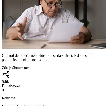
Odchod do předčasného důchodu se dá zmírnit: Kdo nesplní
podmínky, na ni ale nedosáhne.
Zdroj
:
Shutterstock
Sdílet
Denní
výzva
0
Reklama