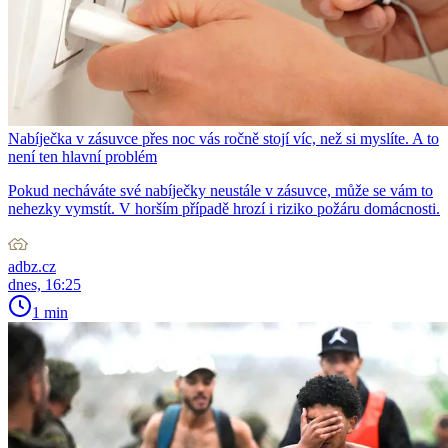
Nabíječka v zásuvce přes noc vás ročně stojí víc, než si myslíte. A to
není ten hlavní problém
Pokud necháváte své nabíječky neustále v zásuvce, může se vám to
nehezky vymstít. V horším případě hrozí i riziko požáru domácnosti.
adbz.cz
dnes, 16:25
1 min