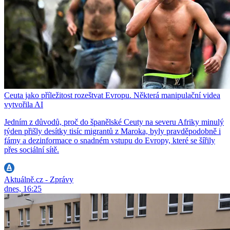
Ceuta jako příležitost rozeštvat Evropu. Některá manipulační videa
vytvořila AI
Jedním z důvodů, proč do španělské Ceuty na severu Afriky minulý
týden přišly desítky tisíc migrantů z Maroka, byly pravděpodobně i
fámy a dezinformace o snadném vstupu do Evropy, které se šířily
přes sociální sítě.
Aktuálně.cz - Zprávy
dnes, 16:25