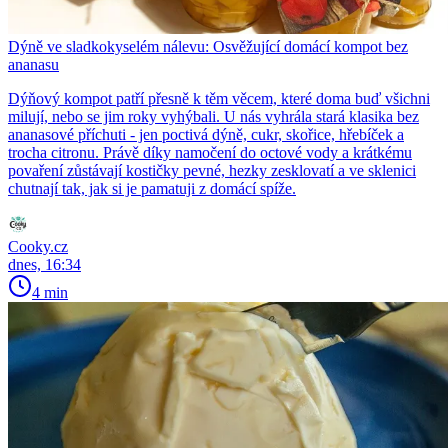
Dýně ve sladkokyselém nálevu: Osvěžující domácí kompot bez
ananasu
Dýňový kompot patří přesně k těm věcem, které doma buď všichni
milují, nebo se jim roky vyhýbali. U nás vyhrála stará klasika bez
ananasové příchuti - jen poctivá dýně, cukr, skořice, hřebíček a
trocha citronu. Právě díky namočení do octové vody a krátkému
povaření zůstávají kostičky pevné, hezky zesklovatí a ve sklenici
chutnají tak, jak si je pamatuji z domácí spíže.
Cooky.cz
dnes, 16:34
4 min