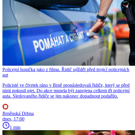
Policejní honička jako z filmu. Řidič ujížděl před trojicí policejních
aut
Policisté ve čtvrtek ráno v Brně pronásledovali řidiče, který se před
nimi pokusil ujet. Do akce musela být zapojena celkem tři policejní
auta. Sledovaného řidiče se jim nakonec dopadnout podařilo.
Brněnská Drbna
dnes, 17:00
1 min