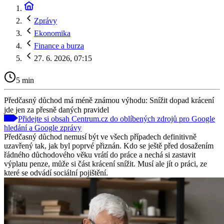
Zprávy
Ekonomika
Finance a burza
27. 6. 2026, 07:15
5 min
Předčasný důchod má méně známou výhodu: Snížit dopad krácení
jde jen za přesně daných pravidel
Přidejte si obsah Centrum.cz do oblíbených zdrojů pro Google
hledání a Google zprávy
Předčasný důchod nemusí být ve všech případech definitivně
uzavřený tak, jak byl poprvé přiznán. Kdo se ještě před dosažením
řádného důchodového věku vrátí do práce a nechá si zastavit
výplatu penze, může si část krácení snížit. Musí ale jít o práci, ze
které se odvádí sociální pojištění.