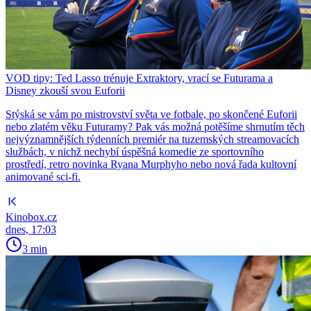
VOD tipy: Ted Lasso trénuje Extraktory, vrací se Futurama a
Disney zkouší svou Euforii
Stýská se vám po mistrovství světa ve fotbale, po skončené Euforii
nebo zlatém věku Futuramy? Pak vás možná potěšíme shrnutím těch
nejvýznamnějších týdenních premiér na tuzemských streamovacích
službách, v nichž nechybí úspěšná komedie ze sportovního
prostředí, retro novinka Ryana Murphyho nebo nová řada kultovní
animované sci-fi.
Kinobox.cz
dnes, 17:03
3 min