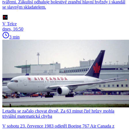
tvářemi. Zákulisí odhaluje bolestivé zranění hlavní hvězdy i skandál
se slavným skladatelem.
V Telce
dnes, 16:50
3 min
Letadlu se začalo chovat divně. Za 63 minut čiré hrůzy mohla
triviální matematická chyba
V sobotu 23. července 1983 odletěl Boeing 767 Air Canada z