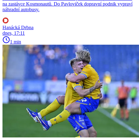
na zastávce Kosmonautů. Do Pavloviček dopravní podnik vypraví
náhradní autobusy.
Hanácká Drbna
dnes, 17:11
1 min