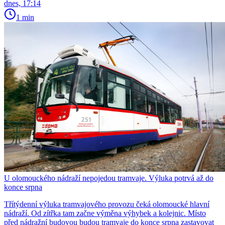
dnes, 17:14
1 min
U olomouckého nádraží nepojedou tramvaje. Výluka potrvá až do
konce srpna
Třítýdenní výluka tramvajového provozu čeká olomoucké hlavní
nádraží. Od zítřka tam začne výměna výhybek a kolejnic. Místo
před nádražní budovou budou tramvaje do konce srpna zastavovat