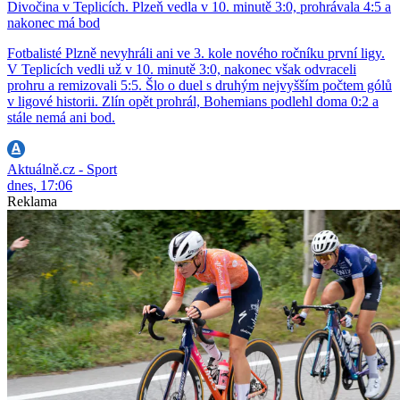
Divočina v Teplicích. Plzeň vedla v 10. minutě 3:0, prohrávala 4:5 a
nakonec má bod
Fotbalisté Plzně nevyhráli ani ve 3. kole nového ročníku první ligy.
V Teplicích vedli už v 10. minutě 3:0, nakonec však odvraceli
prohru a remizovali 5:5. Šlo o duel s druhým nejvyšším počtem gólů
v ligové historii. Zlín opět prohrál, Bohemians podlehl doma 0:2 a
stále nemá ani bod.
Aktuálně.cz - Sport
dnes, 17:06
Reklama