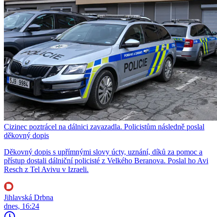
Cizinec poztrácel na dálnici zavazadla. Policistům následně poslal
děkovný dopis
Děkovný dopis s upřímnými slovy úcty, uznání, díků za pomoc a
přístup dostali dálniční policisté z Velkého Beranova. Poslal ho Avi
Resch z Tel Avivu v Izraeli.
Jihlavská Drbna
dnes, 16:24