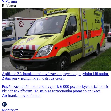
1 min
Reklama
Aplikace Záchranka umí nově zavolat psychologa jedním kliknutím.
Zatím jen v jednom kraji, další už čekají
Pražští záchranáři roku 2024 vyjeli k 6 000 psychických krizí, o tisíc
víc než rok předtím. To stálo za rozhodnutím přidat do aplikace
Záchranka novou funkci.
Mobify.cz