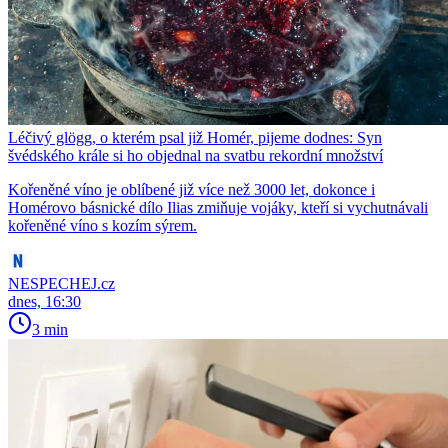
Léčivý glögg, o kterém psal již Homér, pijeme dodnes: Syn
švédského krále si ho objednal na svatbu rekordní množství
Kořeněné víno je oblíbené již více než 3000 let, dokonce i
Homérovo básnické dílo Ilias zmiňuje vojáky, kteří si vychutnávali
kořeněné víno s kozím sýrem.
NESPECHEJ.cz
dnes, 16:30
3 min