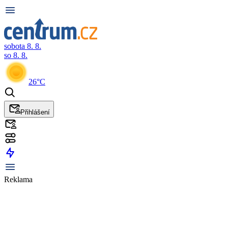
sobota 8. 8.
so 8. 8.
26°C
Přihlášení
Reklama