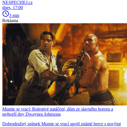
NESPECHEJ.cz
dnes, 17:00
3 min
Reklama
Mumie se vrací: Bolestivé natáčení, dům ze slavného hororu a
nejhorší dny Dwaynea Johnsona
Dobrodružný snímek Mumie se vrací spojil známé herce s novými