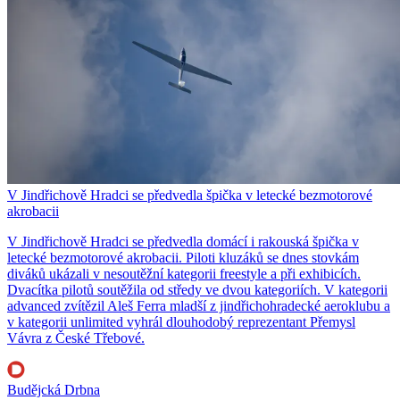
V Jindřichově Hradci se předvedla špička v letecké bezmotorové
akrobacii
V Jindřichově Hradci se předvedla domácí i rakouská špička v
letecké bezmotorové akrobacii. Piloti kluzáků se dnes stovkám
diváků ukázali v nesoutěžní kategorii freestyle a při exhibicích.
Dvacítka pilotů soutěžila od středy ve dvou kategoriích. V kategorii
advanced zvítězil Aleš Ferra mladší z jindřichohradecké aeroklubu a
v kategorii unlimited vyhrál dlouhodobý reprezentant Přemysl
Vávra z České Třebové.
Budějcká Drbna