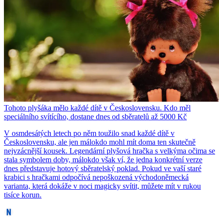
Tohoto plyšáka mělo každé dítě v Československu. Kdo měl
speciálního svítícího, dostane dnes od sběratelů až 5000 Kč
V osmdesátých letech po něm toužilo snad každé dítě v
Československu, ale jen málokdo mohl mít doma ten skutečně
nejvzácnější kousek. Legendární plyšová hračka s velkýma očima se
stala symbolem doby, málokdo však ví, že jedna konkrétní verze
dnes představuje hotový sběratelský poklad. Pokud ve vaší staré
krabici s hračkami odpočívá nepoškozená východoněmecká
varianta, která dokáže v noci magicky svítit, můžete mít v rukou
tisíce korun.