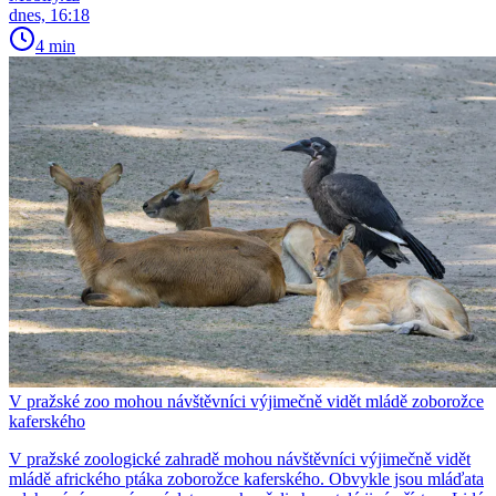
dnes, 16:18
4 min
V pražské zoo mohou návštěvníci výjimečně vidět mládě zoborožce
kaferského
V pražské zoologické zahradě mohou návštěvníci výjimečně vidět
mládě afrického ptáka zoborožce kaferského. Obvykle jsou mláďata