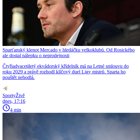
Sparťanský klenot Mercado v hledáčku velkoklubů. Od Rosického
ale dostal nálepku o neprodejnosti
Čtyřiadvacetiletý ekvádorský křídelník má na Letné smlouvu do
roku 2029 a právě rozhodl klíčový duel Ligy mistrů. Sparta ho
pouštět nehodlá.
SportyŽivě
dnes, 17:16
4 min