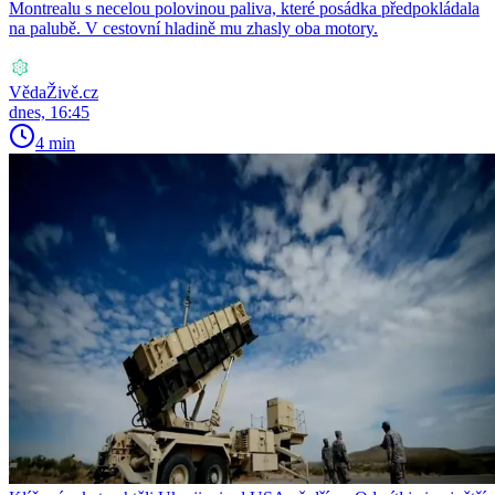
Montrealu s necelou polovinou paliva, které posádka předpokládala
na palubě. V cestovní hladině mu zhasly oba motory.
VědaŽivě.cz
dnes, 16:45
4 min