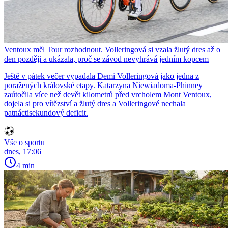
Ventoux měl Tour rozhodnout. Volleringová si vzala žlutý dres až o
den později a ukázala, proč se závod nevyhrává jedním kopcem
Ještě v pátek večer vypadala Demi Volleringová jako jedna z
poražených královské etapy. Katarzyna Niewiadoma-Phinney
zaútočila více než devět kilometrů před vrcholem Mont Ventoux,
dojela si pro vítězství a žlutý dres a Volleringové nechala
patnáctisekundový deficit.
Vše o sportu
dnes, 17:06
4 min