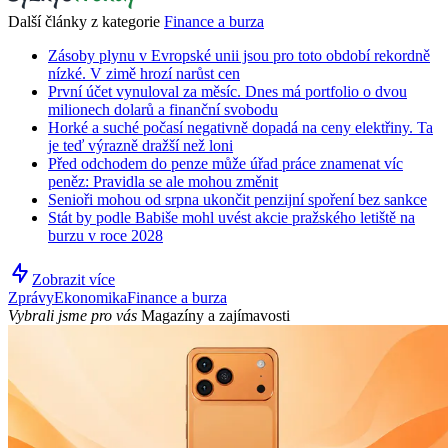
Další články z kategorie
Finance a burza
Zásoby plynu v Evropské unii jsou pro toto období rekordně
nízké. V zimě hrozí narůst cen
První účet vynuloval za měsíc. Dnes má portfolio o dvou
milionech dolarů a finanční svobodu
Horké a suché počasí negativně dopadá na ceny elektřiny. Ta
je teď výrazně dražší než loni
Před odchodem do penze může úřad práce znamenat víc
peněz: Pravidla se ale mohou změnit
Senioři mohou od srpna ukončit penzijní spoření bez sankce
Stát by podle Babiše mohl uvést akcie pražského letiště na
burzu v roce 2028
Zobrazit více
Zprávy
Ekonomika
Finance a burza
Vybrali jsme pro vás
Magazíny a zajímavosti