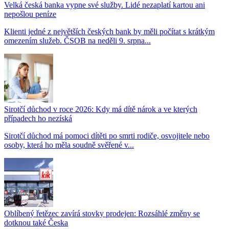
Velká česká banka vypne své služby. Lidé nezaplatí kartou ani
nepošlou peníze
Klienti jedné z největších českých bank by měli počítat s krátkým
omezením služeb. ČSOB na neděli 9. srpna...
Sirotčí důchod v roce 2026: Kdy má dítě nárok a ve kterých
případech ho nezíská
Sirotčí důchod má pomoci dítěti po smrti rodiče, osvojitele nebo
osoby, která ho měla soudně svěřené v...
Oblíbený řetězec zavírá stovky prodejen: Rozsáhlé změny se
dotknou také Česka