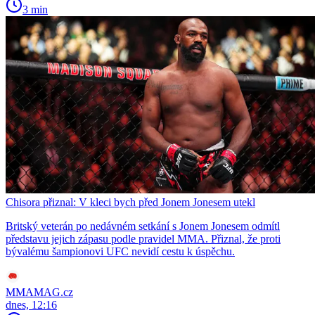
3 min
Chisora přiznal: V kleci bych před Jonem Jonesem utekl
Britský veterán po nedávném setkání s Jonem Jonesem odmítl
představu jejich zápasu podle pravidel MMA. Přiznal, že proti
bývalému šampionovi UFC nevidí cestu k úspěchu.
MMAMAG.cz
dnes, 12:16