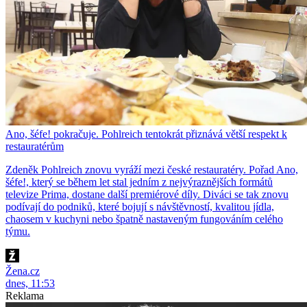
Ano, šéfe! pokračuje. Pohlreich tentokrát přiznává větší respekt k
restauratérům
Zdeněk Pohlreich znovu vyráží mezi české restauratéry. Pořad Ano,
šéfe!, který se během let stal jedním z nejvýraznějších formátů
televize Prima, dostane další premiérové díly. Diváci se tak znovu
podívají do podniků, které bojují s návštěvností, kvalitou jídla,
chaosem v kuchyni nebo špatně nastaveným fungováním celého
týmu.
Žena.cz
dnes, 11:53
Reklama