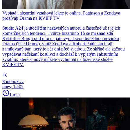
Vypjatá i absurdní vztahová lekce je online. Pattinson a Zendaya
prožívají Drama na KVIFF TV
Studio A24 je útočištěm nezávislých autorů a částečně už i jejich
komerčnějších tendencí. Tvůrce bizarního To se mi snad zdá
Kristoffer Borgli pod ním na jaře vydal svou hvězdnou novinku
Drama (The Drama), v níž Zendaya a Robert Pattinson hrají
zamilovaný pár, který je pár dní před svatbou. Ze skříně ale začnou
vypadávat nečekaní kostlivci a dochází k vypjatým i absurdním
zvratům, které si nově můžete vychutnat na tuzemské službě
KVIFF.TV.
Kinobox.cz
dnes, 12:05
1 min