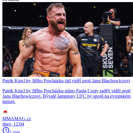
Patrik Kincl by Jiřího Procházku rád viděl proti Janu Błachowiczovi
Patrik Kincl by Jiřího Procházku místo Paula Costy raději viděl proti
Janu Błachowiczovi. Bývalé šampiony UFC by spojil na evropském
turnaji.
MMAMAG.cz
dnes, 12:04
1 min