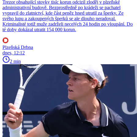
Trezor obsahující stovky tisíc korun odcizil zloděj v plzeňské
administrativní budově. Bezprostředně po krádeži se pachatel
vypravil do zlatnictví, kde část peněz hned utratil za šperky. Ze
svého lupu a zakoupených šperků se ale dlouho neradoval.
Kriminalisté totiž muže zadrželi necelých 24 hodin po vloupání. Do
té doby dokázal utratit 154 000 korun.
Plzeňská Drbna
dnes, 12:12
2 min