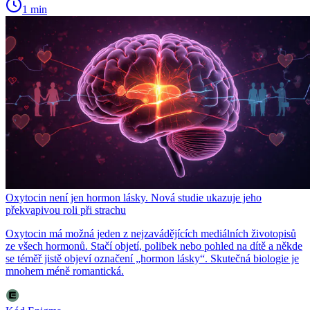
1 min
Oxytocin není jen hormon lásky. Nová studie ukazuje jeho
překvapivou roli při strachu
Oxytocin má možná jeden z nejzavádějících mediálních životopisů
ze všech hormonů. Stačí objetí, polibek nebo pohled na dítě a někde
se téměř jistě objeví označení „hormon lásky“. Skutečná biologie je
mnohem méně romantická.