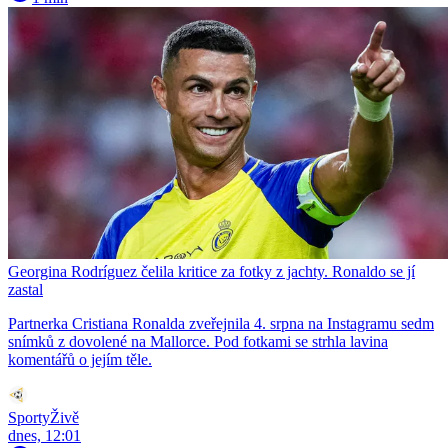
Georgina Rodríguez čelila kritice za fotky z jachty. Ronaldo se jí
zastal
Partnerka Cristiana Ronalda zveřejnila 4. srpna na Instagramu sedm
snímků z dovolené na Mallorce. Pod fotkami se strhla lavina
komentářů o jejím těle.
SportyŽivě
dnes, 12:01