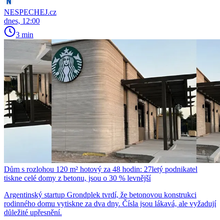
NESPECHEJ.cz
dnes, 12:00
3 min
Dům s rozlohou 120 m² hotový za 48 hodin: 27letý podnikatel
tiskne celé domy z betonu, jsou o 30 % levnější
Argentinský startup Grondplek tvrdí, že betonovou konstrukci
rodinného domu vytiskne za dva dny. Čísla jsou lákavá, ale vyžadují
důležité upřesnění.