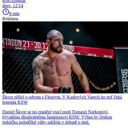
Kód Enigma
dnes, 12:14
8 min
Reklama
Škvor přišel o odvetu s Fleurym. V Karlových Varech ho teď čeká
legenda KSW
Daniel Škvor se po zranění vrací proti Tomaszi Narkunovi,
bývalému dlouholetému šampionovi KSW. Výhra by českou
jedničku polotěžké váhy udržela v debatě o titul.