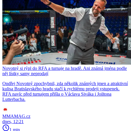
Novotný si rýpl do RFA a turnaje na hradě. Ani známá jména podle
něj lístky samy neprodají
Ondřej Novotný zpochybnil, zda několik známých jmen a atraktivní
kulisa Bratislavského hradu stačí k rychlému prodeji vstupenek.
RFA navíc před turnajem přišla o Václava Siváka i Joiltona
Lutterbacha.
MMAMAG.cz
dnes, 12:21
1 min