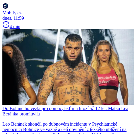
Mobify.cz
dnes, 11:59
4 min
Do Bohnic ho vezla pro pomoc, teď mu hrozí až 12 let. Matka Lea
Beránka promluvila
Leo Beránek skončil po dubnovém incidentu v Psychiatrické
nemocnici Bohnice ve vazbě a čelí obvinění z těžkého ublížení na