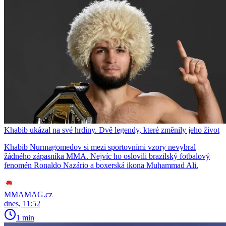
Khabib ukázal na své hrdiny. Dvě legendy, které změnily jeho život
Khabib Nurmagomedov si mezi sportovními vzory nevybral
žádného zápasníka MMA. Nejvíc ho oslovili brazilský fotbalový
fenomén Ronaldo Nazário a boxerská ikona Muhammad Ali.
MMAMAG.cz
dnes, 11:52
1 min