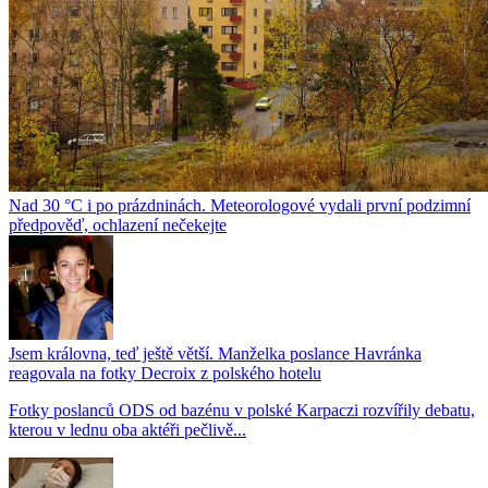
Nad 30 °C i po prázdninách. Meteorologové vydali první podzimní
předpověď, ochlazení nečekejte
Jsem královna, teď ještě větší. Manželka poslance Havránka
reagovala na fotky Decroix z polského hotelu
Fotky poslanců ODS od bazénu v polské Karpaczi rozvířily debatu,
kterou v lednu oba aktéři pečlivě...