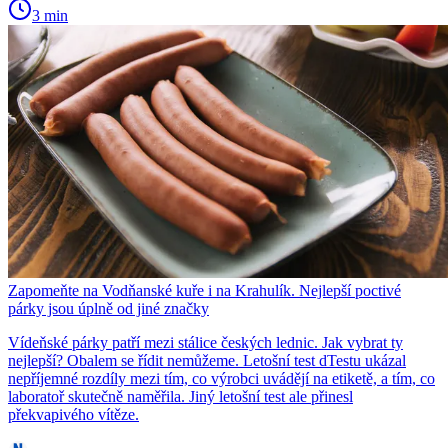
3 min
Zapomeňte na Vodňanské kuře i na Krahulík. Nejlepší poctivé
párky jsou úplně od jiné značky
Vídeňské párky patří mezi stálice českých lednic. Jak vybrat ty
nejlepší? Obalem se řídit nemůžeme. Letošní test dTestu ukázal
nepříjemné rozdíly mezi tím, co výrobci uvádějí na etiketě, a tím, co
laboratoř skutečně naměřila. Jiný letošní test ale přinesl
překvapivého vítěze.