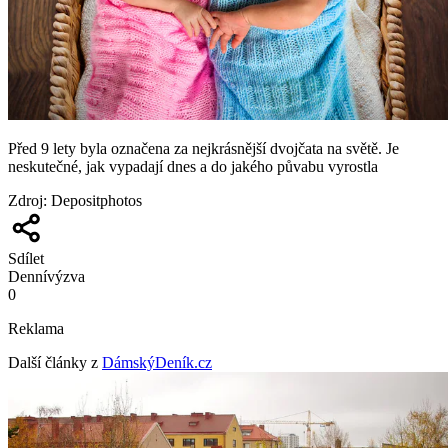
Před 9 lety byla označena za nejkrásnější dvojčata na světě. Je
neskutečné, jak vypadají dnes a do jakého půvabu vyrostla
Zdroj
:
Depositphotos
Sdílet
Denní
výzva
0
Reklama
Další články z
DámskýDeník.cz