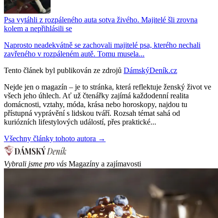
Psa vytáhli z rozpáleného auta sotva živého. Majitelé šli zrovna
kolem a nepřihlásili se
Naprosto neadekvátně se zachovali majitelé psa, kterého nechali
zavřeného v rozpáleném autě. Tomu musela...
Tento článek byl publikován ze zdrojů
DámskýDeník.cz
Nejde jen o magazín – je to stránka, která reflektuje ženský život ve
všech jeho úhlech. Ať už čtenářky zajímá každodenní realita
domácnosti, vztahy, móda, krása nebo horoskopy, najdou tu
přístupná vyprávění s lidskou tváří. Rozsah témat sahá od
kuriózních lifestylových událostí, přes praktické...
Všechny články tohoto autora →
Vybrali jsme pro vás
Magazíny a zajímavosti