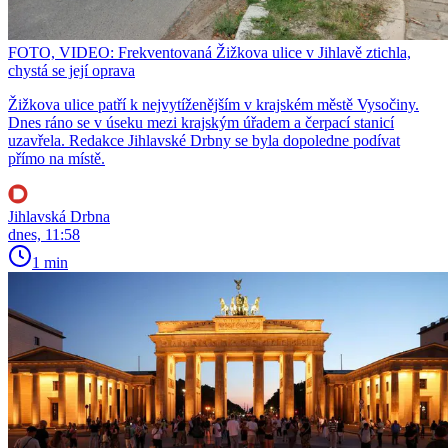
FOTO, VIDEO: Frekventovaná Žižkova ulice v Jihlavě ztichla,
chystá se její oprava
Žižkova ulice patří k nejvytíženějším v krajském městě Vysočiny.
Dnes ráno se v úseku mezi krajským úřadem a čerpací stanicí
uzavřela. Redakce Jihlavské Drbny se byla dopoledne podívat
přímo na místě.
Jihlavská Drbna
dnes, 11:58
1 min