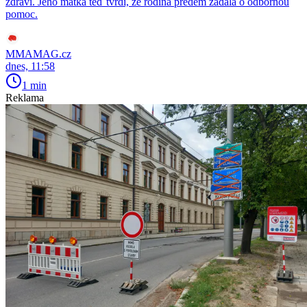
zdraví. Jeho matka teď tvrdí, že rodina předem žádala o odbornou
pomoc.
MMAMAG.cz
dnes, 11:58
1 min
Reklama