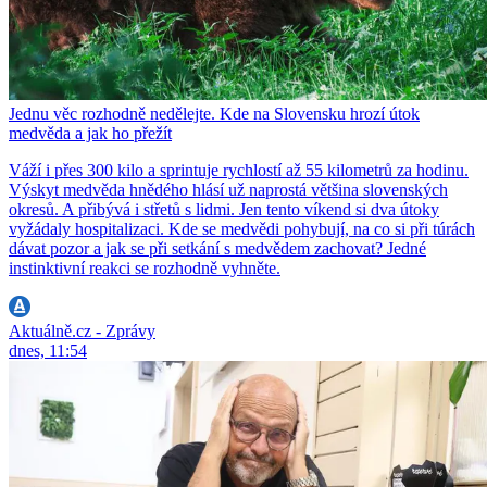
Jednu věc rozhodně nedělejte. Kde na Slovensku hrozí útok
medvěda a jak ho přežít
Váží i přes 300 kilo a sprintuje rychlostí až 55 kilometrů za hodinu.
Výskyt medvěda hnědého hlásí už naprostá většina slovenských
okresů. A přibývá i střetů s lidmi. Jen tento víkend si dva útoky
vyžádaly hospitalizaci. Kde se medvědi pohybují, na co si při túrách
dávat pozor a jak se při setkání s medvědem zachovat? Jedné
instinktivní reakci se rozhodně vyhněte.
Aktuálně.cz - Zprávy
dnes, 11:54