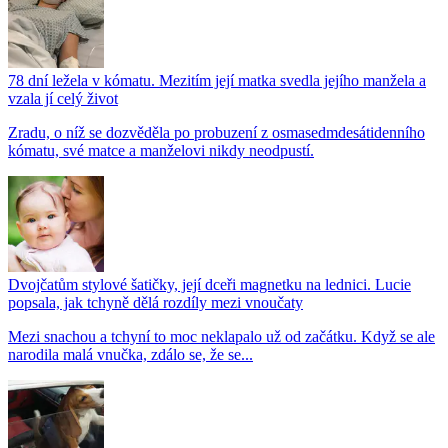
78 dní ležela v kómatu. Mezitím její matka svedla jejího manžela a
vzala jí celý život
Zradu, o níž se dozvěděla po probuzení z osmasedmdesátidenního
kómatu, své matce a manželovi nikdy neodpustí.
Dvojčatům stylové šatičky, její dceři magnetku na lednici. Lucie
popsala, jak tchyně dělá rozdíly mezi vnoučaty
Mezi snachou a tchyní to moc neklapalo už od začátku. Když se ale
narodila malá vnučka, zdálo se, že se...