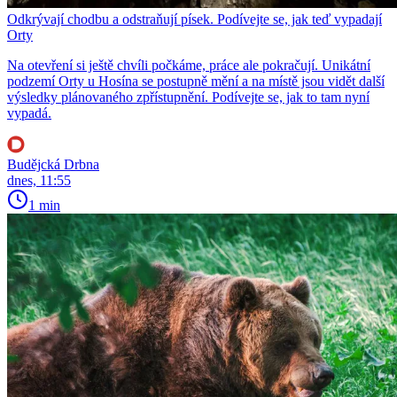
Odkrývají chodbu a odstraňují písek. Podívejte se, jak teď vypadají
Orty
Na otevření si ještě chvíli počkáme, práce ale pokračují. Unikátní
podzemí Orty u Hosína se postupně mění a na místě jsou vidět další
výsledky plánovaného zpřístupnění. Podívejte se, jak to tam nyní
vypadá.
Budějcká Drbna
dnes, 11:55
1 min