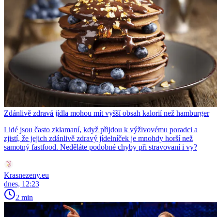
Zdánlivě zdravá jídla mohou mít vyšší obsah kalorií než hamburger
Lidé jsou často zklamaní, když přijdou k výživovému poradci a
zjistí, že jejich zdánlivě zdravý jídelníček je mnohdy horší než
samotný fastfood. Neděláte podobné chyby při stravovaní i vy?
Krasnezeny.eu
dnes, 12:23
2 min