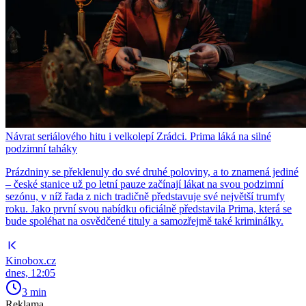
Návrat seriálového hitu i velkolepí Zrádci. Prima láká na silné
podzimní taháky
Prázdniny se překlenuly do své druhé poloviny, a to znamená jediné
– české stanice už po letní pauze začínají lákat na svou podzimní
sezónu, v níž řada z nich tradičně představuje své největší trumfy
roku. Jako první svou nabídku oficiálně představila Prima, která se
bude spoléhat na osvědčené tituly a samozřejmě také kriminálky.
Kinobox.cz
dnes, 12:05
3 min
Reklama