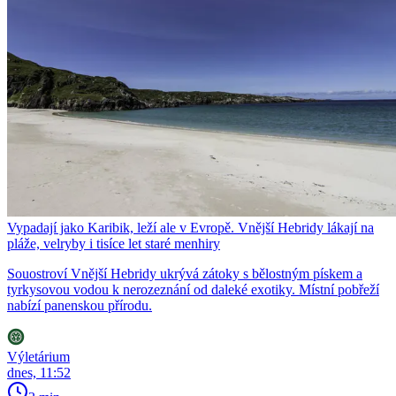
Vypadají jako Karibik, leží ale v Evropě. Vnější Hebridy lákají na
pláže, velryby i tisíce let staré menhiry
Souostroví Vnější Hebridy ukrývá zátoky s bělostným pískem a
tyrkysovou vodou k nerozeznání od daleké exotiky. Místní pobřeží
nabízí panenskou přírodu.
Výletárium
dnes, 11:52