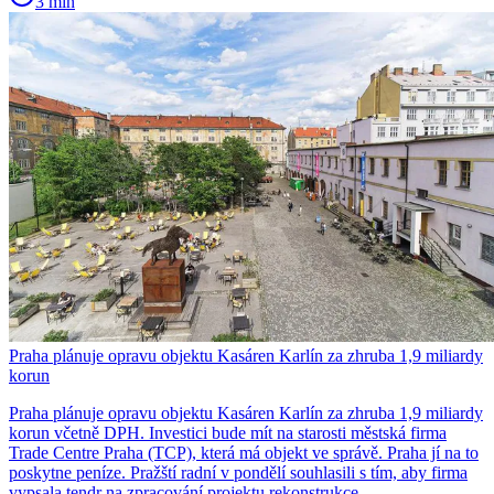
3 min
Praha plánuje opravu objektu Kasáren Karlín za zhruba 1,9 miliardy
korun
Praha plánuje opravu objektu Kasáren Karlín za zhruba 1,9 miliardy
korun včetně DPH. Investici bude mít na starosti městská firma
Trade Centre Praha (TCP), která má objekt ve správě. Praha jí na to
poskytne peníze. Pražští radní v pondělí souhlasili s tím, aby firma
vypsala tendr na zpracování projektu rekonstrukce.