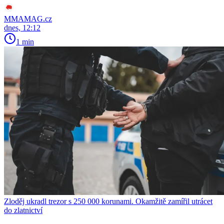
MMAMAG.cz
dnes, 12:12
1 min
Zloděj ukradl trezor s 250 000 korunami. Okamžitě zamířil utrácet
do zlatnictví