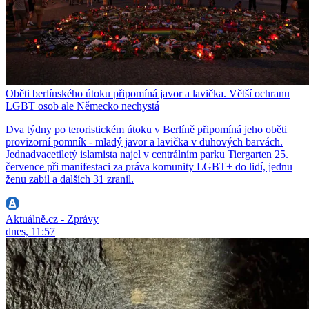
Oběti berlínského útoku připomíná javor a lavička. Větší ochranu
LGBT osob ale Německo nechystá
Dva týdny po teroristickém útoku v Berlíně připomíná jeho oběti
provizorní pomník - mladý javor a lavička v duhových barvách.
Jednadvacetiletý islamista najel v centrálním parku Tiergarten 25.
července při manifestaci za práva komunity LGBT+ do lidí, jednu
ženu zabil a dalších 31 zranil.
Aktuálně.cz - Zprávy
dnes, 11:57