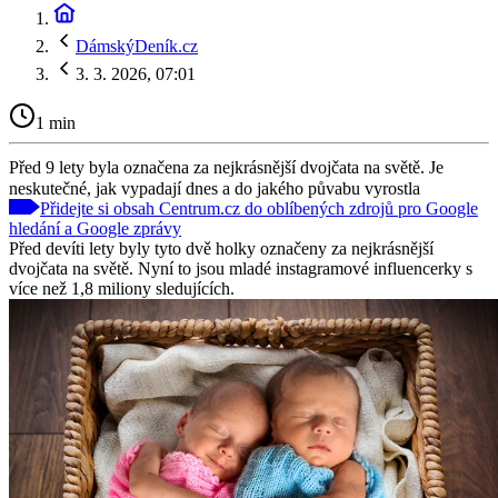
DámskýDeník.cz
3. 3. 2026, 07:01
1 min
Před 9 lety byla označena za nejkrásnější dvojčata na světě. Je
neskutečné, jak vypadají dnes a do jakého půvabu vyrostla
Přidejte si obsah Centrum.cz do oblíbených zdrojů pro Google
hledání a Google zprávy
Před devíti lety byly tyto dvě holky označeny za nejkrásnější
dvojčata na světě. Nyní to jsou mladé instagramové influencerky s
více než 1,8 miliony sledujících.