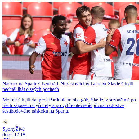
Náskok na Spartu? Jsem rád. Nezastavitelný kanonýr Slavie Chytil
nechtěl lhát o svých pocitech
Mojmír Chytil dal proti Pardubicím oba góly Slavie, v sezoně má po
třech zápasech čtyři trefy a po výhře otevřeně přiznal radost ze
šestibodového náskoku na Spartu.
SportyŽivě
dnes, 12:18