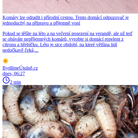
Komáry lze odradit i přírodní cestou. Tento domácí odpuzovač je
jednoduchý na přípravu a příjemně voní
Pokud se těšíte na léto a na večerní posezení na verandě, ale už teď
se obáváte nepříjemných komárů, vyrobte si domácí repelent z
citronu a hřebíčku. Léto je sice období, na které většina lidí
nedočkavě čeká,...
BydlímeÚtulně.cz
dnes, 06:27
2 min