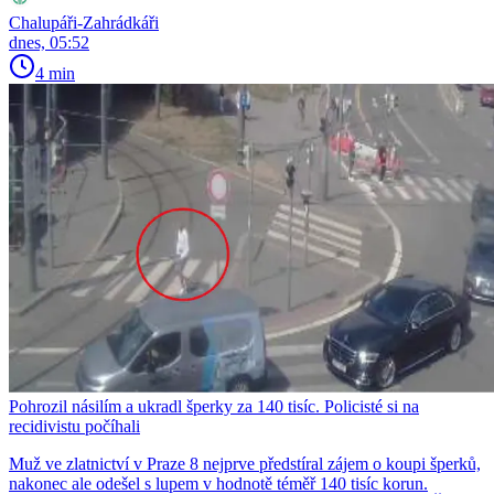
Chalupáři-Zahrádkáři
dnes, 05:52
4 min
Pohrozil násilím a ukradl šperky za 140 tisíc. Policisté si na
recidivistu počíhali
Muž ve zlatnictví v Praze 8 nejprve předstíral zájem o koupi šperků,
nakonec ale odešel s lupem v hodnotě téměř 140 tisíc korun.