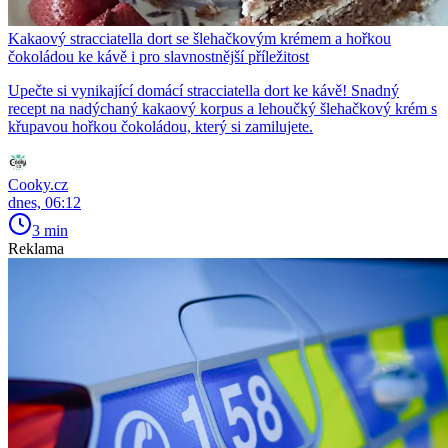
Kakaový stracciatella dort se šlehačkovým krémem a hořkou
čokoládou ke kávě i pro slavnostnější příležitost
Upečte si vynikající domácí stracciatella dort ke kávě! Snadný
recept na nadýchaný kakaový korpus a lehoučký šlehačkový krém s
křupavou hořkou čokoládou, který si zamilujete.
Cooky.cz
dnes, 06:12
3 min
Reklama