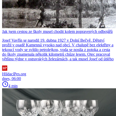
Jak jsem cestou ze školy musel chodit kolem popravených odbojářů
Josef Vavřín se narodil 19. dubna 1927 v Dolní Bečvě. Dětství
prožil v osadě Kamenná vysoko nad obcí. V chalupě bez elektřiny a
tekoucí vody se svítilo petrolejkou, voda se nosila z potoka a cesta
do školy znamenala několik kilometrů chůze lesem. Otec pracoval
většinu týdne v ostravských železárnách, a tak musel Josef od útlého
HlídacíPes.org
dnes, 06:00
4 min