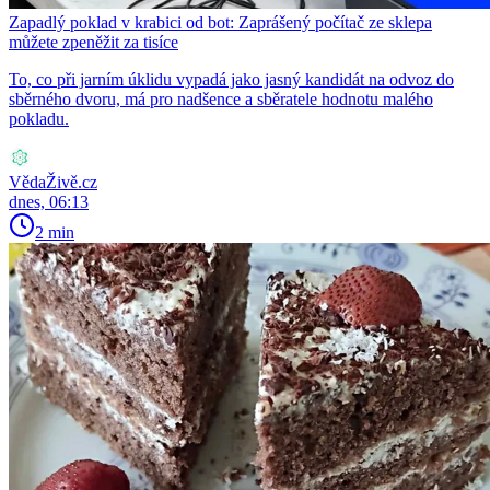
Zapadlý poklad v krabici od bot: Zaprášený počítač ze sklepa
můžete zpeněžit za tisíce
To, co při jarním úklidu vypadá jako jasný kandidát na odvoz do
sběrného dvoru, má pro nadšence a sběratele hodnotu malého
pokladu.
VědaŽivě.cz
dnes, 06:13
2 min