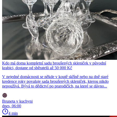
Kdo má doma kompletní sadu broušených skleniček v původní
krabici, dostane od sběratelů až 50 000 Kč
V nejedné domácnosti se někde v koutě skříně nebo na dně staré
kredence roky povaluje sada broušených skleniček, kterou nikdo
nepoužívá. Bývá to dědictví po prarodičích, na které se dávno...
Bruneta v kuchyni
dnes, 06:00
4 min