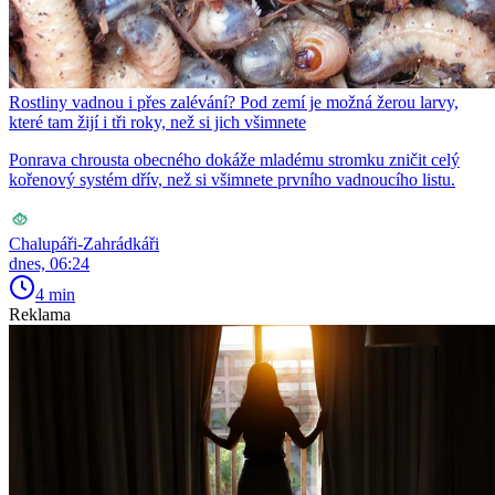
Rostliny vadnou i přes zalévání? Pod zemí je možná žerou larvy,
které tam žijí i tři roky, než si jich všimnete
Ponrava chrousta obecného dokáže mladému stromku zničit celý
kořenový systém dřív, než si všimnete prvního vadnoucího listu.
Chalupáři-Zahrádkáři
dnes, 06:24
4 min
Reklama