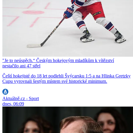
"Je to neúspěch.“ Českým hokejovým mladíkům k vítězství
nestačilo ani 47 střel
Čeští hokejisté do 18 let podlehli Švýcarsku 1:5 a na Hlinka Gretzky
Cupu vyrovnali šestým místem své historické minimum.
Aktuálně.cz - Sport
dnes, 06:09