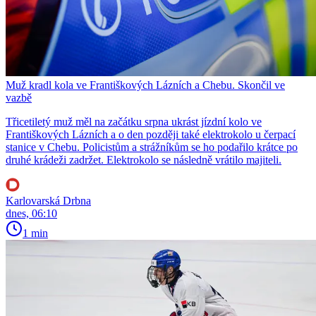
Muž kradl kola ve Františkových Lázních a Chebu. Skončil ve
vazbě
Třicetiletý muž měl na začátku srpna ukrást jízdní kolo ve
Františkových Lázních a o den později také elektrokolo u čerpací
stanice v Chebu. Policistům a strážníkům se ho podařilo krátce po
druhé krádeži zadržet. Elektrokolo se následně vrátilo majiteli.
Karlovarská Drbna
dnes, 06:10
1 min