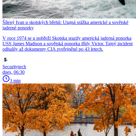
Šílený Ivan u skotských břehů: Utajná srážka americké a sovětské
jaderné ponorky
V roce 1974 se u pobřeží Skotska srazily americká jaderná ponorka
USS James Madison a sovětská ponorka třídy Victor. Tajný incident
odhalily až dokumenty CIA zveřejněné po 43 letech.
Securitytech
dnes, 06:30
3 min