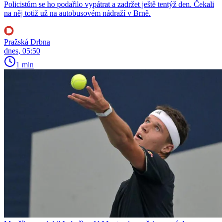
Policistům se ho podařilo vypátrat a zadržet ještě tentýž den. Čekali
na něj totiž už na autobusovém nádraží v Brně.
Pražská Drbna
dnes, 05:50
1 min