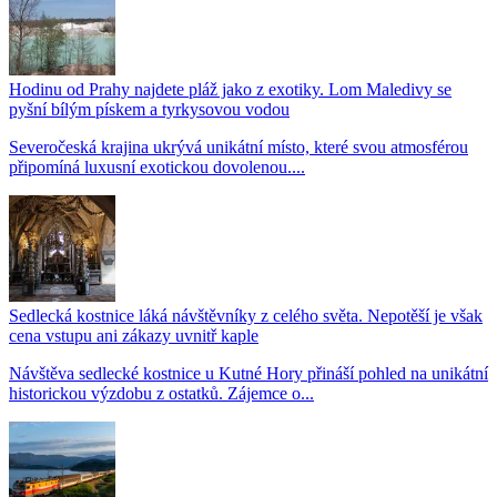
Hodinu od Prahy najdete pláž jako z exotiky. Lom Maledivy se
pyšní bílým pískem a tyrkysovou vodou
Severočeská krajina ukrývá unikátní místo, které svou atmosférou
připomíná luxusní exotickou dovolenou....
Sedlecká kostnice láká návštěvníky z celého světa. Nepotěší je však
cena vstupu ani zákazy uvnitř kaple
Návštěva sedlecké kostnice u Kutné Hory přináší pohled na unikátní
historickou výzdobu z ostatků. Zájemce o...