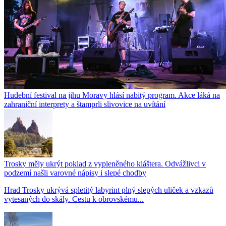
Hudební festival na jihu Moravy hlásí nabitý program. Akce láká na
zahraniční interprety a štamprli slivovice na uvítání
Trosky měly ukrýt poklad z vypleněného kláštera. Odvážlivci v
podzemí našli varovné nápisy i slepé chodby
Hrad Trosky ukrývá spletitý labyrint plný slepých uliček a vzkazů
vytesaných do skály. Cestu k obrovskému...