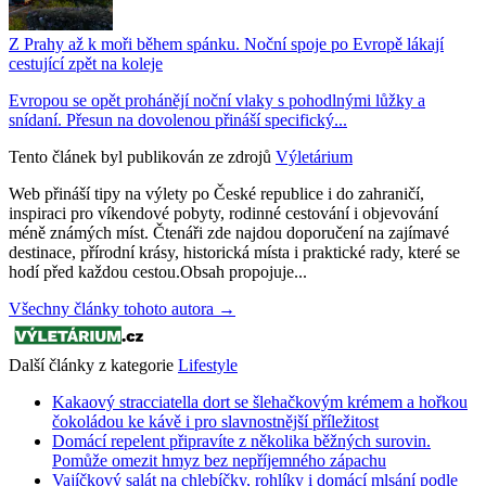
Z Prahy až k moři během spánku. Noční spoje po Evropě lákají
cestující zpět na koleje
Evropou se opět prohánějí noční vlaky s pohodlnými lůžky a
snídaní. Přesun na dovolenou přináší specifický...
Tento článek byl publikován ze zdrojů
Výletárium
Web přináší tipy na výlety po České republice i do zahraničí,
inspiraci pro víkendové pobyty, rodinné cestování i objevování
méně známých míst. Čtenáři zde najdou doporučení na zajímavé
destinace, přírodní krásy, historická místa i praktické rady, které se
hodí před každou cestou.Obsah propojuje...
Všechny články tohoto autora →
Další články z kategorie
Lifestyle
Kakaový stracciatella dort se šlehačkovým krémem a hořkou
čokoládou ke kávě i pro slavnostnější příležitost
Domácí repelent připravíte z několika běžných surovin.
Pomůže omezit hmyz bez nepříjemného zápachu
Vajíčkový salát na chlebíčky, rohlíky i domácí mlsání podle