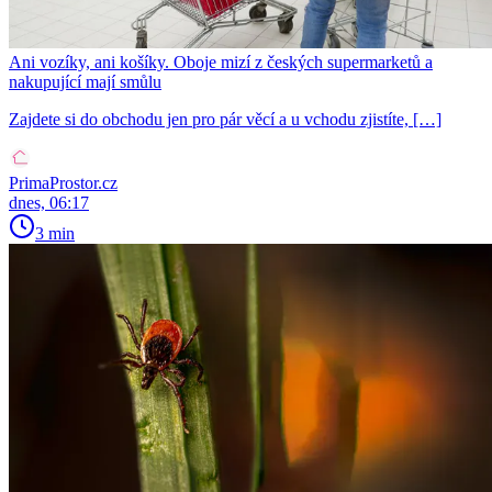
Ani vozíky, ani košíky. Oboje mizí z českých supermarketů a
nakupující mají smůlu
Zajdete si do obchodu jen pro pár věcí a u vchodu zjistíte, […]
PrimaProstor.cz
dnes, 06:17
3 min