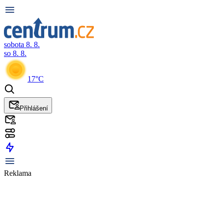
sobota 8. 8.
so 8. 8.
17°C
Přihlášení
Reklama