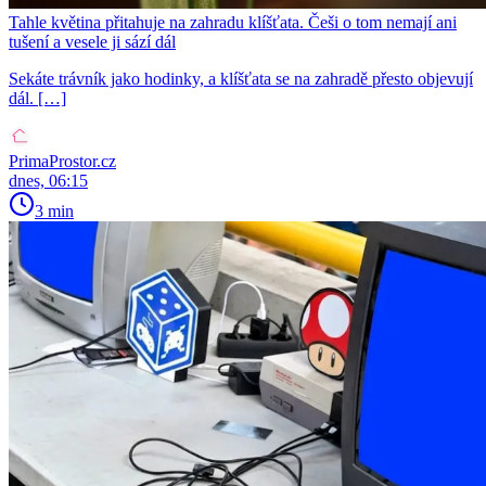
Tahle květina přitahuje na zahradu klíšťata. Češi o tom nemají ani
tušení a vesele ji sází dál
Sekáte trávník jako hodinky, a klíšťata se na zahradě přesto objevují
dál. […]
PrimaProstor.cz
dnes, 06:15
3 min