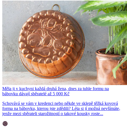
Měla ji v kuchyni každá druhá žena, dnes za tuhle formu na
bábovku dávají sběratelé až 5 000 Kč
Schovává se vám v kredenci nebo někde ve sklepě těžká kovová
forma na bábovku, kterou jste zdědili? Léta si jí možná nevšímáte,
jenže mezi sběrateli starožitností o takové kousky roste...