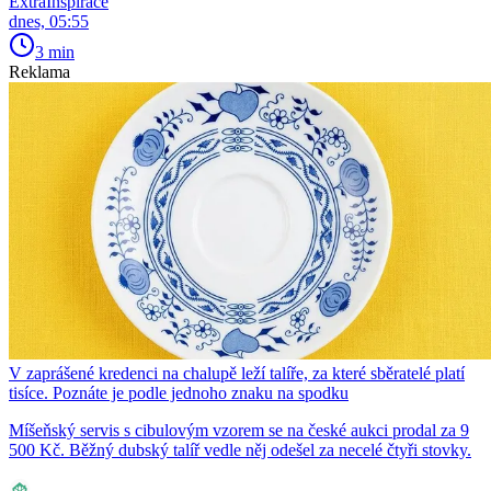
ExtraInspirace
dnes, 05:55
3 min
Reklama
V zaprášené kredenci na chalupě leží talíře, za které sběratelé platí
tisíce. Poznáte je podle jednoho znaku na spodku
Míšeňský servis s cibulovým vzorem se na české aukci prodal za 9
500 Kč. Běžný dubský talíř vedle něj odešel za necelé čtyři stovky.