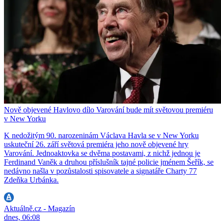
Nově objevené Havlovo dílo Varování bude mít světovou premiéru
v New Yorku
K nedožitým 90. narozeninám Václava Havla se v New Yorku
uskuteční 26. září světová premiéra jeho nově objevené hry
Varování. Jednoaktovka se dvěma postavami, z nichž jednou je
Ferdinand Vaněk a druhou příslušník tajné policie jménem Šeřík, se
nedávno našla v pozůstalosti spisovatele a signatáře Charty 77
Zdeňka Urbánka.
Aktuálně.cz - Magazín
dnes, 06:08