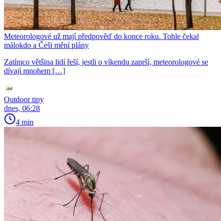
Meteorologové už mají předpověď do konce roku. Tohle čekal
málokdo a Češi mění plány
Zatímco většina lidí řeší, jestli o víkendu zaprší, meteorologové se
dívají mnohem […]
Outdoor tipy
dnes, 06:28
4 min