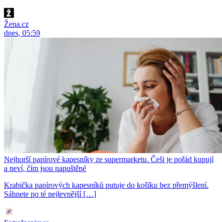
Žena.cz
dnes, 05:59
Nejhorší papírové kapesníky ze supermarketu. Češi je pořád kupují
a neví, čím jsou napuštěné
Krabička papírových kapesníků putuje do košíku bez přemýšlení.
Sáhnete po té nejlevnější […]