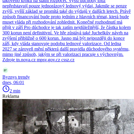
takového kroku na státní rozpočet. Vyšší důchody totiž
nepředstavují pouze jednorázový lednový výdaj. Jakmile se penze
zvýší, vyšší základ se promítá také do výdajů v dalších letech. Právě
způsob financování bude proto jedním z hlavních témat, která bude
muset vláda při rozhodování zohlednit. Konečné rozhodnutí má
přijít v září Pro důchodce je tak zatím nejdůležitější, že částka kolem
300 korun není definitivní. Ve hře zůstává také Juchelkův návrh na
zvýšení přibližně o 600 korun. Jasno má být nejpozději do konce
září, kdy vláda stanovuje podobu lednové valorizace. Od ledna
2027 se zároveň mění některá další pravidla důchodového systému,
mimo jiné způsob, jakým se při valorizaci pracuje s výchovným.
Zdroje tn.nova.cz mpsv.gov.cz cssz.cz
Byznys trendy
dnes, 06:01
2 min
Reklama