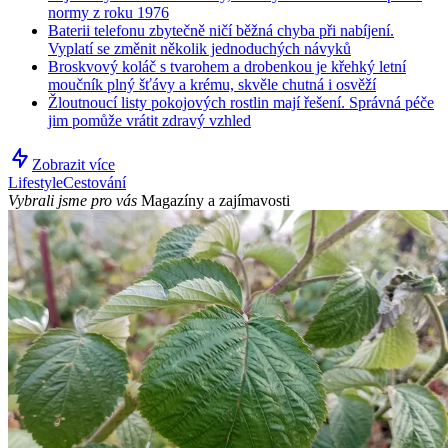
normy z roku 1976
Baterii telefonu zbytečně ničí běžná chyba při nabíjení.
Vyplatí se změnit několik jednoduchých návyků
Broskvový koláč s tvarohem a drobenkou je křehký letní
moučník plný šťávy a krému, skvěle chutná i osvěží
Žloutnoucí listy pokojových rostlin mají řešení. Správná péče
jim pomůže vrátit zdravý vzhled
Zobrazit více
Lifestyle
Cestování
Vybrali jsme pro vás
Magazíny a zajímavosti