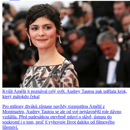
Kvůli Amélii ji poznával celý svět. Audrey Tautou pak udělala krok,
který málokdo čekal
Pro miliony diváků zůstane navždy rozpustilou Amélií z
Montmartru, Audrey Tautou se ale od své nejslavnější role dávno
vzdálila. Před padesátkou otevřeně mluví o slávě, ústupu do
soukromí i o tom, proč jí vyhovuje život daleko od filmového
šílenství.