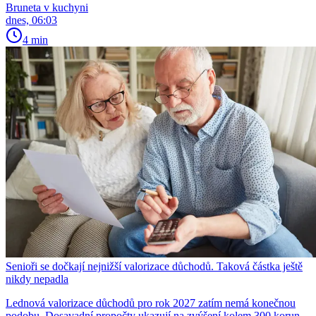
Bruneta v kuchyni
dnes, 06:03
4 min
Senioři se dočkají nejnižší valorizace důchodů. Taková částka ještě
nikdy nepadla
Lednová valorizace důchodů pro rok 2027 zatím nemá konečnou
podobu. Dosavadní propočty ukazují na zvýšení kolem 300 korun,