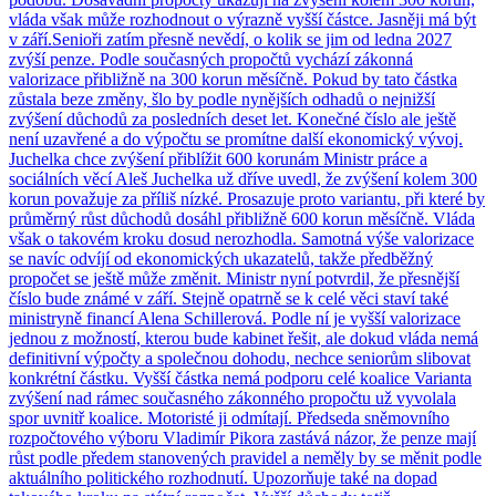
vláda však může rozhodnout o výrazně vyšší částce. Jasněji má být
v září.Senioři zatím přesně nevědí, o kolik se jim od ledna 2027
zvýší penze. Podle současných propočtů vychází zákonná
valorizace přibližně na 300 korun měsíčně. Pokud by tato částka
zůstala beze změny, šlo by podle nynějších odhadů o nejnižší
zvýšení důchodů za posledních deset let. Konečné číslo ale ještě
není uzavřené a do výpočtu se promítne další ekonomický vývoj.
Juchelka chce zvýšení přiblížit 600 korunám Ministr práce a
sociálních věcí Aleš Juchelka už dříve uvedl, že zvýšení kolem 300
korun považuje za příliš nízké. Prosazuje proto variantu, při které by
průměrný růst důchodů dosáhl přibližně 600 korun měsíčně. Vláda
však o takovém kroku dosud nerozhodla. Samotná výše valorizace
se navíc odvíjí od ekonomických ukazatelů, takže předběžný
propočet se ještě může změnit. Ministr nyní potvrdil, že přesnější
číslo bude známé v září. Stejně opatrně se k celé věci staví také
ministryně financí Alena Schillerová. Podle ní je vyšší valorizace
jednou z možností, kterou bude kabinet řešit, ale dokud vláda nemá
definitivní výpočty a společnou dohodu, nechce seniorům slibovat
konkrétní částku. Vyšší částka nemá podporu celé koalice Varianta
zvýšení nad rámec současného zákonného propočtu už vyvolala
spor uvnitř koalice. Motoristé ji odmítají. Předseda sněmovního
rozpočtového výboru Vladimír Pikora zastává názor, že penze mají
růst podle předem stanovených pravidel a neměly by se měnit podle
aktuálního politického rozhodnutí. Upozorňuje také na dopad