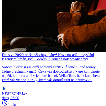
Dnes ve 20:20 zrušte všechny plány! Nova nasadí do vysílání
legendární trhák, kvůli kterému v kinech kolabovaly davy
Sobotní večer si zaslouží pořádný zážitek. Žádné nudné seriály,
žádné přepínání kanálů. Čeká vás dobrodružství, které kombinuje
napětí, humor a akci v jednom balení. Velkofilm s hereckou chemií,
která vás vtáhne, a triky, které vás donutí zírat na obrazovku.
NESPECHEJ.cz
dnes, 06:00
4 min