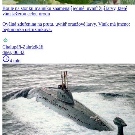
Boule na stonku maliníku znamenají jediné: uvnitř žijí larvy, které
vám sežerou celou úrodu
Oválná zduřenina na prutu, uvnitř oranžové larvy. Viník má jméno:
bejlomorka ostružiníková.
Chalupáři-Zahrádkáři
dnes, 06:32
4 min