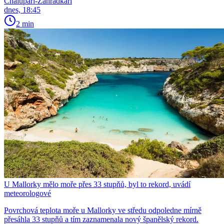
Chalupáři-Zahrádkáři
dnes, 18:45
2 min
U Mallorky mělo moře přes 33 stupňů, byl to rekord, uvádí
meteorologové
Povrchová teplota moře u Mallorky ve středu odpoledne mírně
přesáhla 33 stupňů a tím zaznamenala nový španělský rekord.