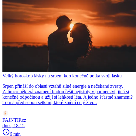
Velký horoskop lásky na srpen: kdo konečně potká svoji lásku
Srpen přináší do oblasti vztahů silné energie a nečekané zvraty.
Zatímco některá znamení budou řešit nejistoty v partnerství, jiná si
konečně odpočinou a užijí si lehkosti léta. A jedno šťastné znamení?
To má před sebou setkání, které změní celý život.
FAJNTIP.cz
dnes, 18:15
6 min