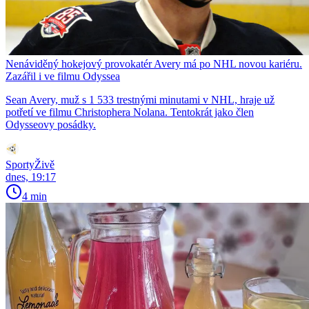
Nenáviděný hokejový provokatér Avery má po NHL novou kariéru.
Zazářil i ve filmu Odyssea
Sean Avery, muž s 1 533 trestnými minutami v NHL, hraje už
potřetí ve filmu Christophera Nolana. Tentokrát jako člen
Odysseovy posádky.
SportyŽivě
dnes, 19:17
4 min