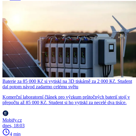
Baterie za 85 000 Kč si vytiskl na 3D tiskárně za 2 000 Kč. Student
dal potom návod zadarmo celému světu
Komerční laboratorní článek pro výzkum průtočných baterií stojí v
přepočtu až 85 000 Kč. Student si ho vytiskl za necelé dva tisíce.
Mobify.cz
dnes, 18:03
4 min