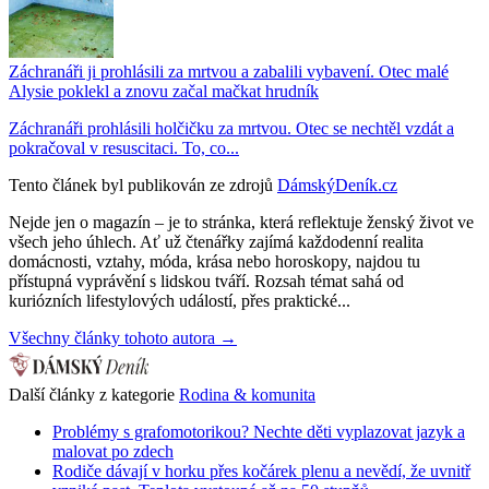
Záchranáři ji prohlásili za mrtvou a zabalili vybavení. Otec malé
Alysie poklekl a znovu začal mačkat hrudník
Záchranáři prohlásili holčičku za mrtvou. Otec se nechtěl vzdát a
pokračoval v resuscitaci. To, co...
Tento článek byl publikován ze zdrojů
DámskýDeník.cz
Nejde jen o magazín – je to stránka, která reflektuje ženský život ve
všech jeho úhlech. Ať už čtenářky zajímá každodenní realita
domácnosti, vztahy, móda, krása nebo horoskopy, najdou tu
přístupná vyprávění s lidskou tváří. Rozsah témat sahá od
kuriózních lifestylových událostí, přes praktické...
Všechny články tohoto autora →
Další články z kategorie
Rodina & komunita
Problémy s grafomotorikou? Nechte děti vyplazovat jazyk a
malovat po zdech
Rodiče dávají v horku přes kočárek plenu a nevědí, že uvnitř