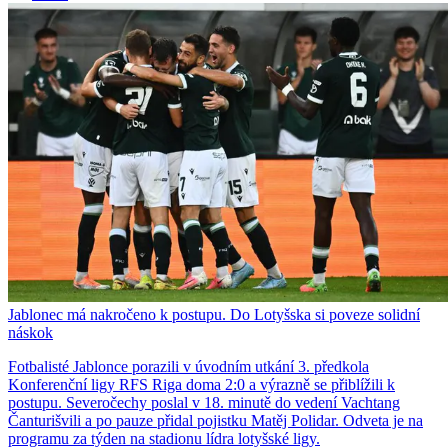
Jablonec má nakročeno k postupu. Do Lotyšska si poveze solidní
náskok
Fotbalisté Jablonce porazili v úvodním utkání 3. předkola
Konferenční ligy RFS Riga doma 2:0 a výrazně se přiblížili k
postupu. Severočechy poslal v 18. minutě do vedení Vachtang
Čanturišvili a po pauze přidal pojistku Matěj Polidar. Odveta je na
programu za týden na stadionu lídra lotyšské ligy.