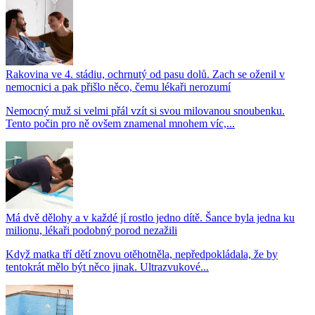
Rakovina ve 4. stádiu, ochrnutý od pasu dolů. Zach se oženil v
nemocnici a pak přišlo něco, čemu lékaři nerozumí
Nemocný muž si velmi přál vzít si svou milovanou snoubenku.
Tento počin pro ně ovšem znamenal mnohem víc,...
Má dvě dělohy a v každé jí rostlo jedno dítě. Šance byla jedna ku
milionu, lékaři podobný porod nezažili
Když matka tří dětí znovu otěhotněla, nepředpokládala, že by
tentokrát mělo být něco jinak. Ultrazvukové...