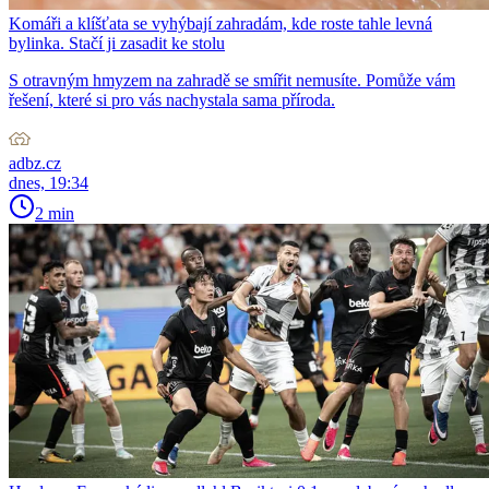
Komáři a klíšťata se vyhýbají zahradám, kde roste tahle levná
bylinka. Stačí ji zasadit ke stolu
S otravným hmyzem na zahradě se smířit nemusíte. Pomůže vám
řešení, které si pro vás nachystala sama příroda.
adbz.cz
dnes, 19:34
2 min