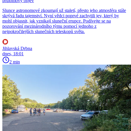
průlomový objev
Slunce astronomové zkoumají už staletí, přesto jeho atmosféra stále
skrývá řadu tajemství. Nyní vědci poprvé zachytili jev, který by
mohl objasnit, jak vznikají sluneční erupce. Podívejte se na
pozorování mezinárodního týmu pomocí jednoho z
nejpokročilejších slunečních teleskopů světa.
Jihlavská Drbna
dnes, 18:01
2 min