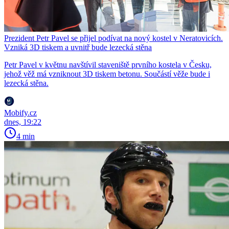
Prezident Petr Pavel se přijel podívat na nový kostel v Neratovicích.
Vzniká 3D tiskem a uvnitř bude lezecká stěna
Petr Pavel v květnu navštívil staveniště prvního kostela v Česku,
jehož věž má vzniknout 3D tiskem betonu. Součástí věže bude i
lezecká stěna.
Mobify.cz
dnes, 19:22
4 min