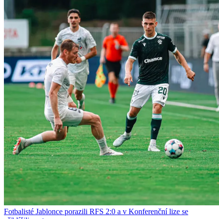
Fotbalisté Jablonce porazili RFS 2:0 a v Konferenční lize se