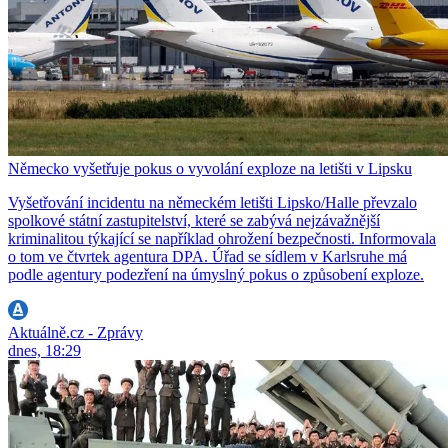
Německo vyšetřuje pokus o vyvolání exploze na letišti v Lipsku
Vyšetřování incidentu na německém letišti Lipsko/Halle převzalo
spolkové státní zastupitelství, které se zabývá nejzávažnější
kriminalitou týkající se například ohrožení bezpečnosti. Informovala
o tom ve čtvrtek agentura DPA. Úřad se sídlem v Karlsruhe má
podle agentury podezření na úmyslný pokus o způsobení exploze.
Aktuálně.cz - Zprávy
dnes, 18:29