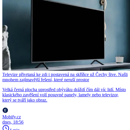
Televize přivrtaná ke zdi i postavená na skříňce už Čechy štve. Našli
mnohem zajímavější řešení, které neruší prostor
Velká černá plocha uprostřed obýváku dráždí čím dál víc lidí. Místo
klasického zavěšení volí posuvné panely, lamely nebo televizor,
který se tváří jako obraz.
Mobify.cz
dnes, 18:56