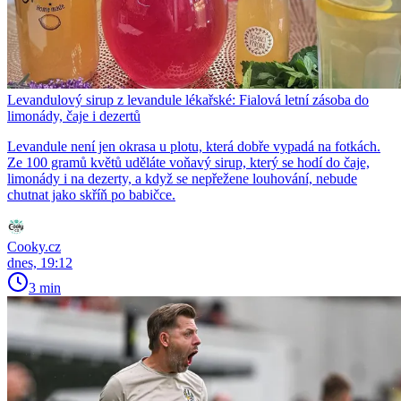
Levandulový sirup z levandule lékařské: Fialová letní zásoba do
limonády, čaje i dezertů
Levandule není jen okrasa u plotu, která dobře vypadá na fotkách.
Ze 100 gramů květů uděláte voňavý sirup, který se hodí do čaje,
limonády i na dezerty, a když se nepřežene louhování, nebude
chutnat jako skříň po babičce.
Cooky.cz
dnes, 19:12
3 min