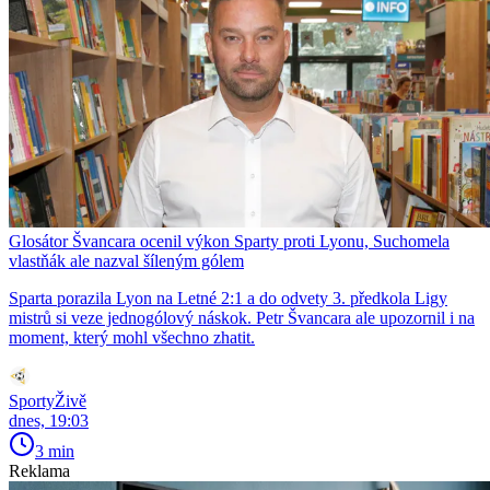
Glosátor Švancara ocenil výkon Sparty proti Lyonu, Suchomela
vlastňák ale nazval šíleným gólem
Sparta porazila Lyon na Letné 2:1 a do odvety 3. předkola Ligy
mistrů si veze jednogólový náskok. Petr Švancara ale upozornil i na
moment, který mohl všechno zhatit.
SportyŽivě
dnes, 19:03
3 min
Reklama