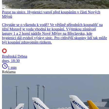
Pozor na sinice. Hygienici varují před koupáním v části Nových
Mlýnů
Chystáte se o víkendu k vodě? Ve většině přírodních koupališť na
jižní Moravě je voda vhodná ke koupání. Výjimkou zůstávají
laguny 1 a 2 horní nádrže Nové Mlýny na Břeclavsku, kde
hygienici dál evidují výskyt sinic. Pro citlivější skupiny lidí tak může
být koupání zdravotním rizikem.
Brněnská Drbna
dnes, 18:30
1 min
Reklama