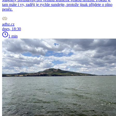
tam máte i vy, raději je rychle sundejte, protože jinak přijdete o plno
peněz.
adbz.cz
dnes, 18:30
1 min