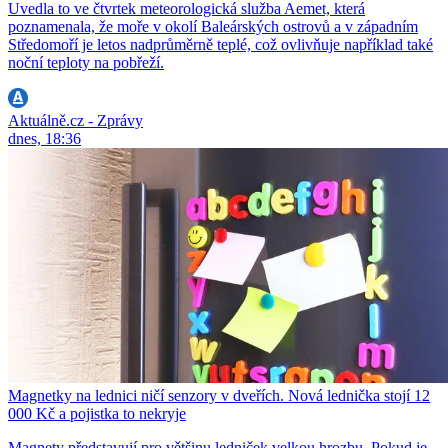
Uvedla to ve čtvrtek meteorologická služba Aemet, která
poznamenala, že moře v okolí Baleárských ostrovů a v západním
Středomoří je letos nadprůměrně teplé, což ovlivňuje například také
noční teploty na pobřeží.
Aktuálně.cz - Zprávy
dnes, 18:36
Magnetky na lednici ničí senzory v dveřích. Nová lednička stojí 12
000 Kč a pojistka to nekryje
Magnety představují pro většinu ledniček velkou hrozbu. Pokud je