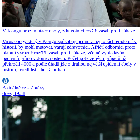
V Kongu hrozí mutace eboly, zdravotníci rozšíří zásah proti nákaze
Virus eboly, který v Kongu způsobuje jednu z nejhorších epidemií v
historii, by mohl mutovat, varují zdravotníci. Afričtí odborníci proto
plánují výrazně rozšířit zásah proti nákaze, včetně vyhledávání
pacientů přímo v domácnostech. Počet potvrzených případů už
překročil 4000 a podle úřadů jde o druhou největší epidemii eboly v
historii, uvedl list The Guardian.
Aktuálně.cz - Zprávy
dnes, 19:38