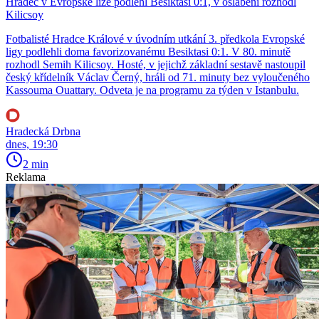
Hradec v Evropské lize podlehl Besiktasi 0:1, v oslabení rozhodl
Kilicsoy
Fotbalisté Hradce Králové v úvodním utkání 3. předkola Evropské
ligy podlehli doma favorizovanému Besiktasi 0:1. V 80. minutě
rozhodl Semih Kilicsoy. Hosté, v jejichž základní sestavě nastoupil
český křídelník Václav Černý, hráli od 71. minuty bez vyloučeného
Kassouma Ouattary. Odveta je na programu za týden v Istanbulu.
Hradecká Drbna
dnes, 19:30
2 min
Reklama