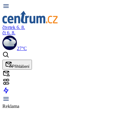
čtvrtek 6. 8.
čt 6. 8.
27°C
Přihlášení
Reklama