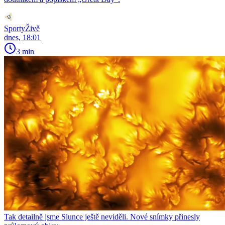
SportyŽivě
dnes, 18:01
3 min
Tak detailně jsme Slunce ještě neviděli. Nové snímky přinesly