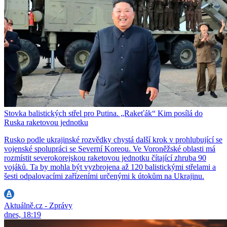
Stovka balistických střel pro Putina. „Rakeťák“ Kim posílá do
Ruska raketovou jednotku
Rusko podle ukrajinské rozvědky chystá další krok v prohlubující se
vojenské spolupráci se Severní Koreou. Ve Voroněžské oblasti má
rozmístit severokorejskou raketovou jednotku čítající zhruba 90
vojáků. Ta by mohla být vyzbrojena až 120 balistickými střelami a
šesti odpalovacími zařízeními určenými k útokům na Ukrajinu.
Aktuálně.cz - Zprávy
dnes, 18:19