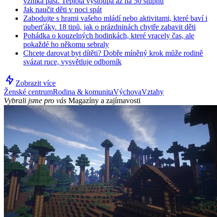
vzniká past. Teplota vystoupá až na 50 stupňů
Jak naučit děti v noci spát
Zabodujte s hrami vašeho mládí nebo aktivitami, které baví i
puberťáky. 18 tipů, jak o prázdninách chytře zabavit děti
Pohádka o kouzelných hodinkách, které vracely čas, ale
pokaždé ho někomu sebraly
Chcete darovat byt dítěti? Dobře míněný krok může rodině
svázat ruce, vysvětluje odborník
Zobrazit více
Ženské centrum
Rodina & komunita
Výchova
Vztahy
Vybrali jsme pro vás
Magazíny a zajímavosti