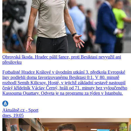
Obrovská škoda. Hradec pálil šance, proti Besiktasi nevyužil ani
přesilovku
Fotbalisté Hradce Králové v úvodním utkání 3. předkola Evropské
ligy podlehli doma favorizovanému Besiktasi 0:1. V 80. minutě
rozhodl Semih Kilicsoy. Hosté, v jejichž základní sestavě nastoupil
český křídelník Václav Černý, hráli od 71. minuty bez vyloučeného
Kassouma Ouattary. Odveta je na programu za týden v Istanbulu.
Aktuálně.cz - Sport
dnes, 19:05