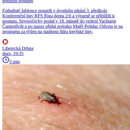
přiblížili postupu
Fotbalisté Jablonce porazili v úvodním utkání 3. předkola
Konferenční ligy RFS Riga doma 2:0 a výrazně se přiblížili k
postupu. Severočechy poslal v 18. minutě do vedení Vachtang
Čanturišvili a po pauze přidal pojistku Matěj Polidar. Odveta je na
programu za týden na stadionu lídra lotyšské ligy.
Liberecká Drbna
dnes, 19:35
3 min