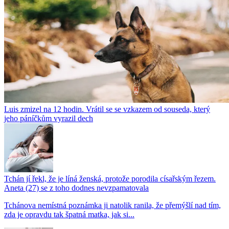
Luis zmizel na 12 hodin. Vrátil se se vzkazem od souseda, který
jeho páníčkům vyrazil dech
Tchán jí řekl, že je líná ženská, protože porodila císařským řezem.
Aneta (27) se z toho dodnes nevzpamatovala
Tchánova nemístná poznámka ji natolik ranila, že přemýšlí nad tím,
zda je opravdu tak špatná matka, jak si...