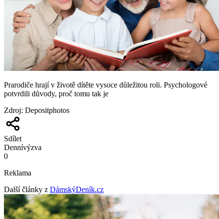
Prarodiče hrají v životě dítěte vysoce důležitou roli. Psychologové
potvrdili důvody, proč tomu tak je
Zdroj
:
Depositphotos
Sdílet
Denní
výzva
0
Reklama
Další články z
DámskýDeník.cz