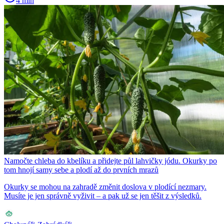
4 min
Namočte chleba do kbelíku a přidejte půl lahvičky jódu. Okurky po
tom hnojí samy sebe a plodí až do prvních mrazů
Okurky se mohou na zahradě změnit doslova v plodící nezmary.
Musíte je jen správně vyživit – a pak už se jen těšit z výsledků.