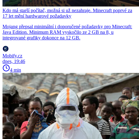
Kdo má starší počítač, možná si už nezahraje. Minecraft poprvé za
17 let mění hardwarové požadavky
Mojang přepsal minimální i doporučené požadavky pro Minecraft:
Java Edition. Minimum RAM vyskočilo ze 2 GB na 8, u
integrované grafiky dokonce na 12 GB.
Mobify.cz
dnes, 19:46
4 min