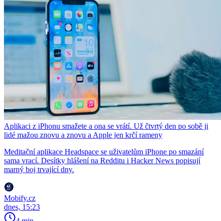
Aplikaci z iPhonu smažete a ona se vrátí. Už čtvrtý den po sobě ji
lidé mažou znovu a znovu a Apple jen krčí rameny
Meditační aplikace Headspace se uživatelům iPhone po smazání
sama vrací. Desítky hlášení na Redditu i Hacker News popisují
marný boj trvající dny.
Mobify.cz
dnes, 15:23
4 min