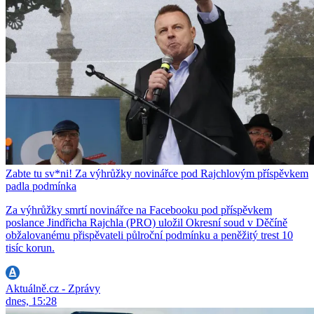
Zabte tu sv*ni! Za výhrůžky novinářce pod Rajchlovým příspěvkem
padla podmínka
Za výhrůžky smrtí novinářce na Facebooku pod příspěvkem
poslance Jindřicha Rajchla (PRO) uložil Okresní soud v Děčíně
obžalovanému přispěvateli půlroční podmínku a peněžitý trest 10
tisíc korun.
Aktuálně.cz - Zprávy
dnes, 15:28