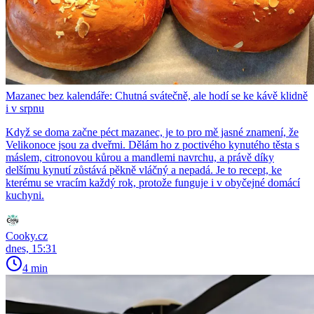
Mazanec bez kalendáře: Chutná svátečně, ale hodí se ke kávě klidně
i v srpnu
Když se doma začne péct mazanec, je to pro mě jasné znamení, že
Velikonoce jsou za dveřmi. Dělám ho z poctivého kynutého těsta s
máslem, citronovou kůrou a mandlemi navrchu, a právě díky
delšímu kynutí zůstává pěkně vláčný a nepadá. Je to recept, ke
kterému se vracím každý rok, protože funguje i v obyčejné domácí
kuchyni.
Cooky.cz
dnes, 15:31
4 min