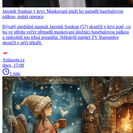
Jaromír Soukup v krvi: Maskovaní muži ho napadli basebalovou
pálkou, nutná operace
Bývalý mediální magnát Jaromír Soukup (57) skončil v krvi poté, co
ho ve středu večer přepadli maskovaní útočníci basebalovou pálkou
a způsobili mu tržná poranění. Někdejší majitel TV Barrandov
skončil v péči lékařů.
Aplausin.cz
dnes, 15:08
1 min