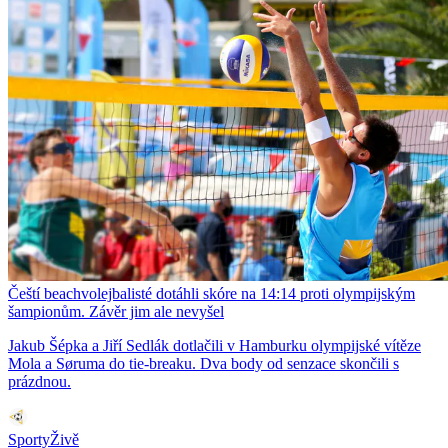
Čeští beachvolejbalisté dotáhli skóre na 14:14 proti olympijským
šampionům. Závěr jim ale nevyšel
Jakub Šépka a Jiří Sedlák dotlačili v Hamburku olympijské vítěze
Mola a Søruma do tie-breaku. Dva body od senzace skončili s
prázdnou.
SportyŽivě