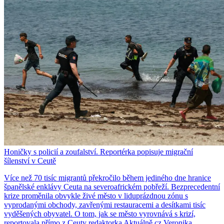
Honičky s policií a zoufalství. Reportérka popisuje migrační
šílenství v Ceutě
Více než 70 tisíc migrantů překročilo během jediného dne hranice
španělské enklávy Ceuta na severoafrickém pobřeží. Bezprecedentní
krize proměnila obvykle živé město v liduprázdnou zónu s
vyprodanými obchody, zavřenými restauracemi a desítkami tisíc
vyděšených obyvatel. O tom, jak se město vyrovnává s krizí,
reportovala přímo z Ceuty redaktorka Aktuálně.cz Veronika