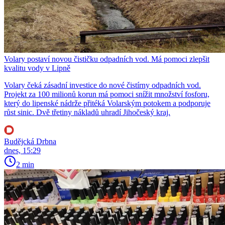
Volary postaví novou čističku odpadních vod. Má pomoci zlepšit
kvalitu vody v Lipně
Volary čeká zásadní investice do nové čistírny odpadních vod.
Projekt za 100 milionů korun má pomoci snížit množství fosforu,
který do lipenské nádrže přitéká Volarským potokem a podporuje
růst sinic. Dvě třetiny nákladů uhradí Jihočeský kraj.
Budějcká Drbna
dnes, 15:29
2 min