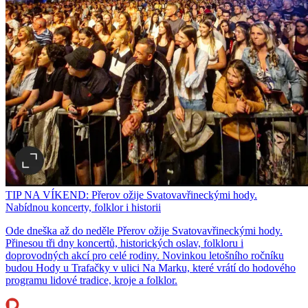
TIP NA VÍKEND: Přerov ožije Svatovavřineckými hody.
Nabídnou koncerty, folklor i historii
Ode dneška až do neděle Přerov ožije Svatovavřineckými hody.
Přinesou tři dny koncertů, historických oslav, folkloru i
doprovodných akcí pro celé rodiny. Novinkou letošního ročníku
budou Hody u Trafačky v ulici Na Marku, které vrátí do hodového
programu lidové tradice, kroje a folklor.