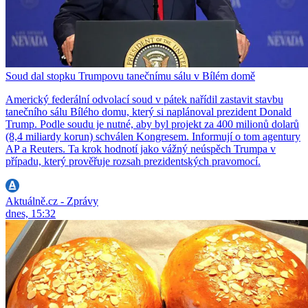
Soud dal stopku Trumpovu tanečnímu sálu v Bílém domě
Americký federální odvolací soud v pátek nařídil zastavit stavbu
tanečního sálu Bílého domu, který si naplánoval prezident Donald
Trump. Podle soudu je nutné, aby byl projekt za 400 milionů dolarů
(8,4 miliardy korun) schválen Kongresem. Informují o tom agentury
AP a Reuters. Ta krok hodnotí jako vážný neúspěch Trumpa v
případu, který prověřuje rozsah prezidentských pravomocí.
Aktuálně.cz - Zprávy
dnes, 15:32