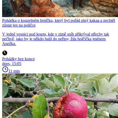
Pohádka o kouzelném hrníčku, který byl pořád plný kakaa a nechtěl
zůstat jen na poličce
V jedné vesnici pod lesem, kde v zimě sníh přikrýval střechy tak
pečlivě, jako by je někdo balil do peřiny, žila holčička jménem
Anežka.
Pohádky bez konce
dnes, 15:05
11 min