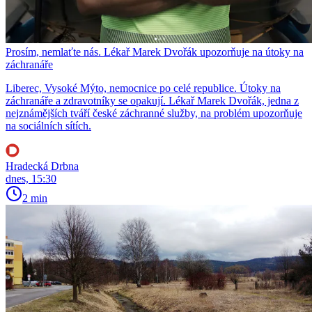
Prosím, nemlaťte nás. Lékař Marek Dvořák upozorňuje na útoky na
záchranáře
Liberec, Vysoké Mýto, nemocnice po celé republice. Útoky na
záchranáře a zdravotníky se opakují. Lékař Marek Dvořák, jedna z
nejznámějších tváří české záchranné služby, na problém upozorňuje
na sociálních sítích.
Hradecká Drbna
dnes, 15:30
2 min