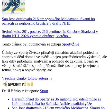
San Jose draftovalo 216 cm vysokého Moldavana. Skauti ho
označili za nejhoršího bruslaře v draftu NHL
Sedmé kolo, 201. pozice, 216 centimetrů. San Jose Sharks si v
draftu NHL 2026 vybralo obránce, kterého...
Tento článek byl publikován ze zdrojů
SportyŽivě
Články ze SportyŽivě.cz přinášejí čtenářům aktuální pohled na
sportovní dění doma i ve světě – nejen prostřednictvím výsledků, ale
také díky příběhům, analýzám a pohledu do zákulisí. Obsah se
věnuje široké škále sportů, přičemž silně zastoupený je zejména
fotbal, hokej a bojové sporty, ale...
Všechny články tohoto autora →
Další články z kategorie
Sport
Haraslín přišel do Sparty za 36 milionů Kč, odejít může za
145 milionů. Láká ho Saúdská Arábie a solidní gáže
San Jose draftovalo 216 cm vysokého Moldavana. Skauti ho