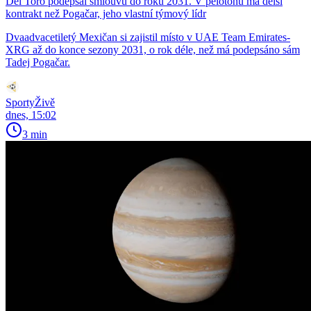
Del Toro podepsal smlouvu do roku 2031. V pelotonu má delší
kontrakt než Pogačar, jeho vlastní týmový lídr
Dvaadvacetiletý Mexičan si zajistil místo v UAE Team Emirates-
XRG až do konce sezony 2031, o rok déle, než má podepsáno sám
Tadej Pogačar.
SportyŽivě
dnes, 15:02
3 min