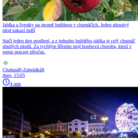
Jablka a švestky na stromě hnědnou v chumáčích. Jeden plesnivý
plod nakazí další
Stačí jeden den prodlení, a z jednoho hnědého jablka je celý chumáč
shnilých plodů. Za rychlým šířením stojí houbová choroba, která v
srpnu pracuje přesčas.
Chalupáři-Zahrádkáři
dnes, 15:05
4 min