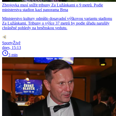
Zbrojovka musí snížit tribuny Za Lužánkami o 9 metrů. Podle
ministerstva stadion kazí panorama Brna
Ministerstvo kultury odmítlo dosavadní výškovou variantu stadionu
Za Lužánkami. Tribuny o výšce 37 metrů by podle úřadu narušily
chráněné pohledy na brněnskou vedutu.
SportyŽivě
dnes, 15:13
3 min