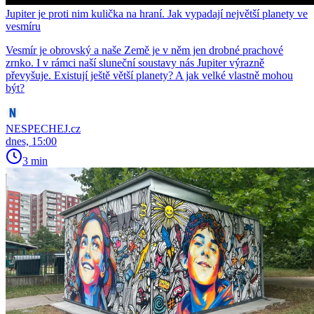
Jupiter je proti nim kulička na hraní. Jak vypadají největší planety ve
vesmíru
Vesmír je obrovský a naše Země je v něm jen drobné prachové
zrnko. I v rámci naší sluneční soustavy nás Jupiter výrazně
převyšuje. Existují ještě větší planety? A jak velké vlastně mohou
být?
NESPECHEJ.cz
dnes, 15:00
3 min