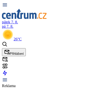
pátek 7. 8.
pá 7. 8.
26°C
Přihlášení
Reklama