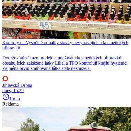
Kontroly na Vysočině odhalily stovky nevyhovujících kosmetických
přípravků
Dodržování zákazu prodeje a používání kosmetických přípravků
obsahujících zakázané látky Lilial a TPO kontrolují krajští hygienici.
Zejména první zmiňovaná látka stále nezmizela.
Jihlavská Drbna
dnes, 15:29
1 min
Reklama