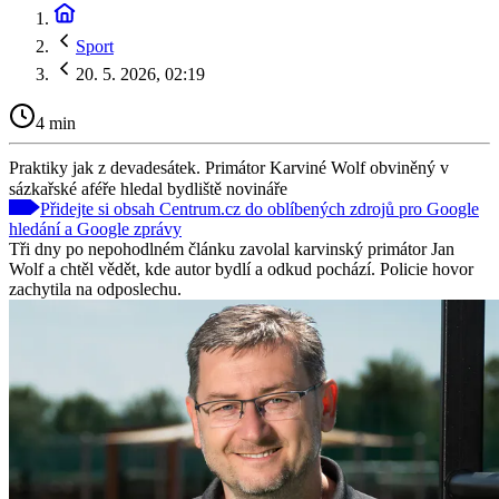
Sport
20. 5. 2026, 02:19
4 min
Praktiky jak z devadesátek. Primátor Karviné Wolf obviněný v
sázkařské aféře hledal bydliště novináře
Přidejte si obsah Centrum.cz do oblíbených zdrojů pro Google
hledání a Google zprávy
Tři dny po nepohodlném článku zavolal karvinský primátor Jan
Wolf a chtěl vědět, kde autor bydlí a odkud pochází. Policie hovor
zachytila na odposlechu.