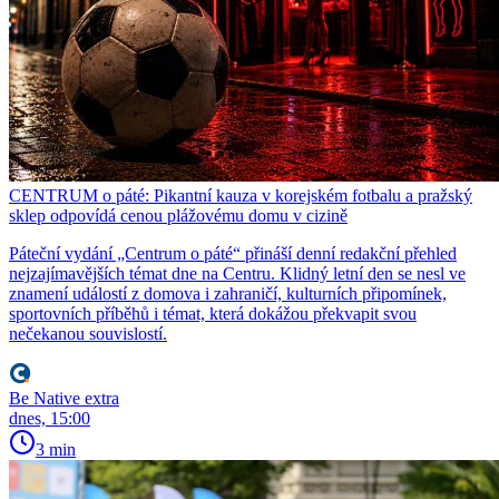
CENTRUM o páté: Pikantní kauza v korejském fotbalu a pražský
sklep odpovídá cenou plážovému domu v cizině
Páteční vydání „Centrum o páté“ přináší denní redakční přehled
nejzajímavějších témat dne na Centru. Klidný letní den se nesl ve
znamení událostí z domova i zahraničí, kulturních připomínek,
sportovních příběhů i témat, která dokážou překvapit svou
nečekanou souvislostí.
Be Native extra
dnes, 15:00
3 min