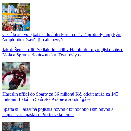
Čeští beachvolejbalisté dotáhli skóre na 14:14 proti olympijským
šampionům. Závěr jim ale nevyšel
Jakub Šépka a Jiří Sedlák dotlačili v Hamburku olympijské vítěze
Mola a Søruma do tie-breaku. Dva body od...
Haraslín přišel do Sparty za 36 milionů Kč, odejít může za 145
milionů. Láká ho Saúdská Arábie a solidní gáže
Sparta si Haraslína pojistila novou dlouhodobou smlouvou a
kapitánskou páskou. Přesto se kolem...