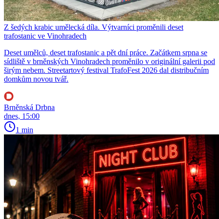
Z šedých krabic umělecká díla. Výtvarníci proměnili deset
trafostanic ve Vinohradech
Deset umělců, deset trafostanic a pět dní práce. Začátkem srpna se
sídliště v brněnských Vinohradech proměnilo v originální galerii pod
širým nebem. Streetartový festival TrafoFest 2026 dal distribučním
domkům novou tvář.
Brněnská Drbna
dnes, 15:00
1 min