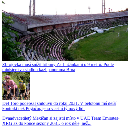
Zbrojovka musí snížit tribuny Za Lužánkami o 9 metrů. Podle
ministerstva stadion kazí panorama Brna
Del Toro podepsal smlouvu do roku 2031. V pelotonu má delší
kontrakt než Pogačar, jeho vlastní týmový lídr
Dvaadvacetiletý Mexičan si zajistil místo v UAE Team Emirates-
XRG až do konce sezony 2031, o rok déle, než...