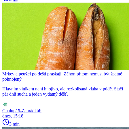
Mrkev a petržel po dešti praskají. Záhon přitom nemusí být špatně
pohnojený
Hlavním viníkem není hnojivo, ale rozkolísaná vláha v půdě. Stačí
pár dnů sucha a jeden vydatný déšť.
Chalupáři-Zahrádkáři
dnes, 15:18
3 min