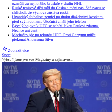
označili za nejhoršího bruslaře v draftu NHL
Ruské tenisové děti míří do Česka a mění pas. Šéf svazu se
chlácholí, že výchova zůstává ruská
Ugandský fotbalista zemřel po útoku dlažebními kostkami
před svým domem. Útočníci chtěli jeho telefon
Bývalý bojovník UFC se nabízí Jakeu Paulovi zdarma.
Nechce ani cent
Machačev jde po rekordu UFC. Proti Garrymu může
překonat Andersona Silvu
Zobrazit více
Sport
Vybrali jsme pro vás
Magazíny a zajímavosti