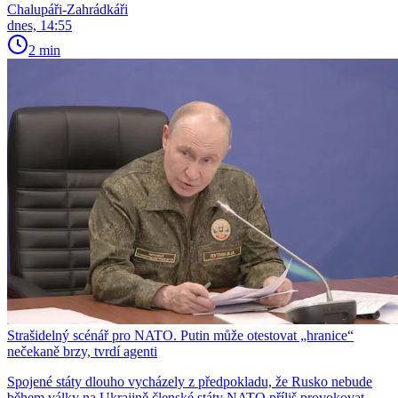
Chalupáři-Zahrádkáři
dnes, 14:55
2 min
Strašidelný scénář pro NATO. Putin může otestovat „hranice“
nečekaně brzy, tvrdí agenti
Spojené státy dlouho vycházely z předpokladu, že Rusko nebude
během války na Ukrajině členské státy NATO příliš provokovat.