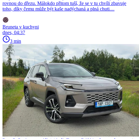
rovnou do dřezu. Málokdo přitom tuší, že se v tu chvíli zbavuje
toho, díky čemu může být kaše nadýchaná a plná chuti....
Bruneta v kuchyni
dnes, 04:37
3 min