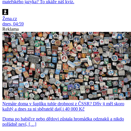
mateřského jazyka? To ukáže náš kvíz.
Žena.cz
dnes, 04:59
Reklama
Nemáte doma v šuplíku tuhle drobnost z ČSSR? Dřív ji měl skoro
každý a dnes za ni sběratelé dají i 40 000 Kč
Doma po babičce nebo dědovi zůstala hromádka odznaků a nikdo
pořádně neví, […]