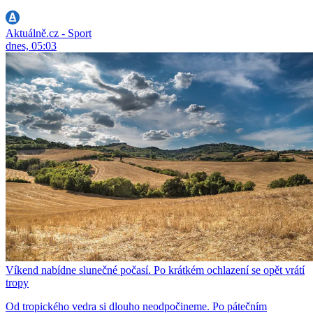
Aktuálně.cz - Sport
dnes, 05:03
Víkend nabídne slunečné počasí. Po krátkém ochlazení se opět vrátí
tropy
Od tropického vedra si dlouho neodpočineme. Po pátečním