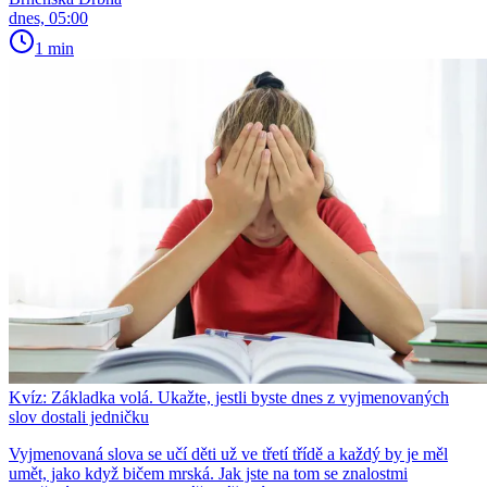
dnes, 05:00
1 min
Kvíz: Základka volá. Ukažte, jestli byste dnes z vyjmenovaných
slov dostali jedničku
Vyjmenovaná slova se učí děti už ve třetí třídě a každý by je měl
umět, jako když bičem mrská. Jak jste na tom se znalostmi