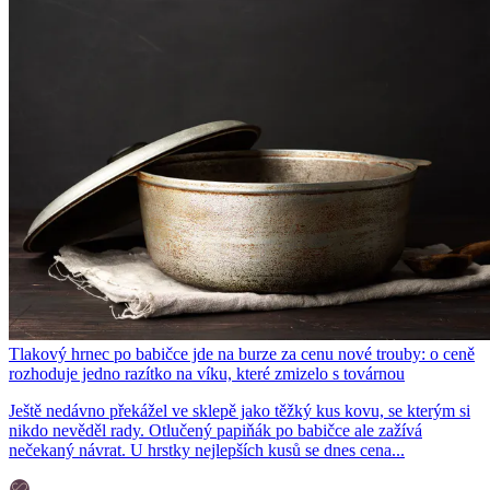
Tlakový hrnec po babičce jde na burze za cenu nové trouby: o ceně
rozhoduje jedno razítko na víku, které zmizelo s továrnou
Ještě nedávno překážel ve sklepě jako těžký kus kovu, se kterým si
nikdo nevěděl rady. Otlučený papiňák po babičce ale zažívá
nečekaný návrat. U hrstky nejlepších kusů se dnes cena...