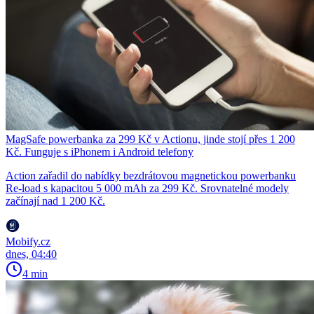
MagSafe powerbanka za 299 Kč v Actionu, jinde stojí přes 1 200
Kč. Funguje s iPhonem i Android telefony
Action zařadil do nabídky bezdrátovou magnetickou powerbanku
Re-load s kapacitou 5 000 mAh za 299 Kč. Srovnatelné modely
začínají nad 1 200 Kč.
Mobify.cz
dnes, 04:40
4 min