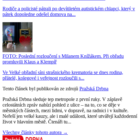
Rodiče a policisté pátrali po devítiletém autistickém chlapci, který v
pátek dopoledne odešel domova na...
FOTO: Poslední rozloučení s Milanem Knížákem. Při obřadu
promluvili Klaus a Klempíř
Ve Velké obřadní síni strašnického krematoria se dnes rodina,
přátelé, kolegové i veřejnost rozloučili s...
Tento článek byl publikován ze zdrojů
Pražská Drbna
Pražská Drbna sleduje tep metropole z první ruky. V záplavě
celostátních zpráv nabízí pohled z ulice – na to, co se děje v
městských částech, mezi lidmi, v dopravě, na radnici i v kultuře.
Neřeší jen velké kauzy, ale i malé události, které utvářejí každodenní
život v hlavním městě. Čtenáři tu...
Všechny články tohoto autora →