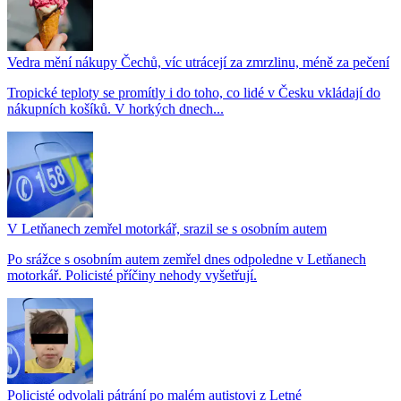
Vedra mění nákupy Čechů, víc utrácejí za zmrzlinu, méně za pečení
Tropické teploty se promítly i do toho, co lidé v Česku vkládají do
nákupních košíků. V horkých dnech...
V Letňanech zemřel motorkář, srazil se s osobním autem
Po srážce s osobním autem zemřel dnes odpoledne v Letňanech
motorkář. Policisté příčiny nehody vyšetřují.
Policisté odvolali pátrání po malém autistovi z Letné