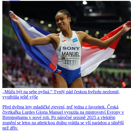
„Můžu být na sebe pyšná.“ Tvrdý pád českou hvězdu nezlomil,
vystřelila ještě výše
Před dvěma lety mladičké zjevení, teď jedna z favoritek. Česká
čtvrtkařka Lurdes Gloria Manuel vyrazila na mistrovství Evropy v
Birminghamu v nové roli. Po náročné sezoně 2025 a vleklém
zranění se letos na atletickou dráhu vrátila se vší parádou a silnější
než dřív.