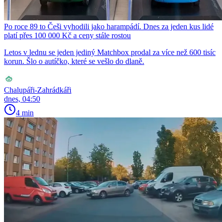
Po roce 89 to Češi vyhodili jako harampádí. Dnes za jeden kus lidé
platí přes 100 000 Kč a ceny stále rostou
Letos v lednu se jeden jediný Matchbox prodal za více než 600 tisíc
korun. Šlo o autíčko, které se vešlo do dlaně.
Chalupáři-Zahrádkáři
dnes, 04:50
4 min