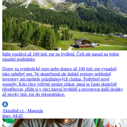
Itálie rozdává až 100 tisíc eur na bydlení. Češi ale narazí na jednu
zásadní podmínku
Domy za symbolické euro nebo dotace až 100 tisíc eur vypadají
jako splněný sen. Ve skutečnosti ale italské regiony nehledají
investory ani majitele prázdninových chalup. Potřebují nové
sousedy. Kdo chce veřejné peníze získat, musí se často skutečně
přestěhovat, zřídit si v obci hlavní bydliště a investovat další desítky
až stovky tisíc eur do rekonstrukce.
Aktuálně.cz - Magazín
dnes, 04:45