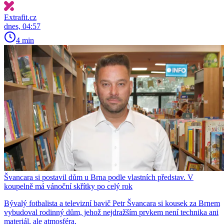
Extrafit.cz
dnes, 04:57
4 min
Švancara si postavil dům u Brna podle vlastních představ. V
koupelně má vánoční skřítky po celý rok
Bývalý fotbalista a televizní bavič Petr Švancara si kousek za Brnem
vybudoval rodinný dům, jehož nejdražším prvkem není technika ani
materiál, ale atmosféra.