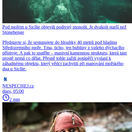
Pod mořem u Sicílie objevili podivný monolit. Je dvakrát starší než
Stonehenge
Představte si, že sestupujete do hloubky 40 metrů pod hladinu
Středozemního moře. Tma, ticho, jen bubliny z vašeho dýchacího
přístroje. A pak to spatříte – masivní kamennou strukturu, která tam
prostě nemá co dělat. Přesně tohle zažili potápěči vyslaní k
záhadnému objektu, který vědci zachytili při mapování mořského
dna u Sicílie.
NESPECHEJ.cz
dnes, 05:00
2 min