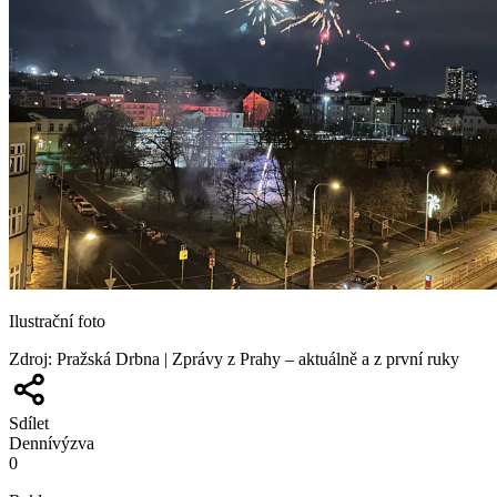
Ilustrační foto
Zdroj
:
Pražská Drbna | Zprávy z Prahy – aktuálně a z první ruky
Sdílet
Denní
výzva
0