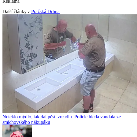
Reklama
Další články z
Pražská Drbna
Neteklo mýdlo, tak dal pěstí zrcadlu. Policie hledá vandala ze
smíchovského nákupáku