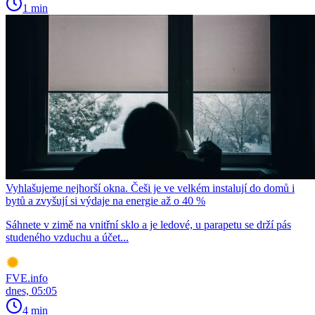
1 min
Vyhlašujeme nejhorší okna. Češi je ve velkém instalují do domů i
bytů a zvyšují si výdaje na energie až o 40 %
Sáhnete v zimě na vnitřní sklo a je ledové, u parapetu se drží pás
studeného vzduchu a účet...
FVE.info
dnes, 05:05
4 min