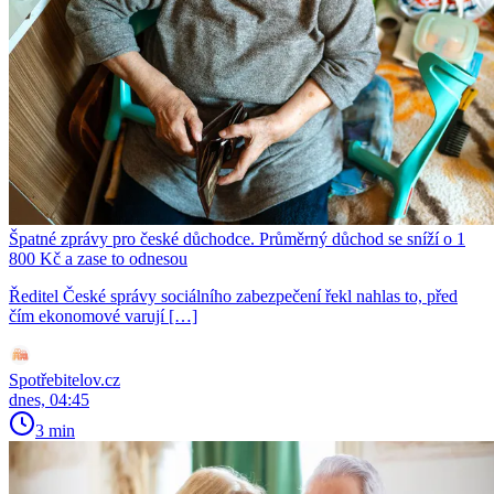
Špatné zprávy pro české důchodce. Průměrný důchod se sníží o 1
800 Kč a zase to odnesou
Ředitel České správy sociálního zabezpečení řekl nahlas to, před
čím ekonomové varují […]
Spotřebitelov.cz
dnes, 04:45
3 min