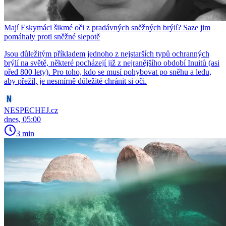
Mají Eskymáci šikmé oči z pradávných sněžných brýlí? Saze jim
pomáhaly proti sněžné slepotě
Jsou důležitým příkladem jednoho z nejstarších typů ochranných
brýlí na světě, některé pocházejí již z nejranějšího období Inuitů (asi
před 800 lety). Pro toho, kdo se musí pohybovat po sněhu a ledu,
aby přežil, je nesmírně důležité chránit si oči.
NESPECHEJ.cz
dnes, 05:00
3 min