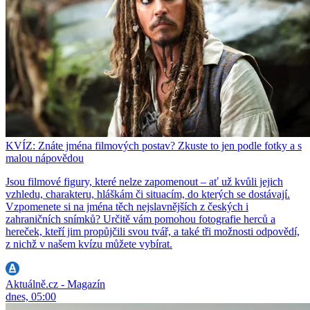
KVÍZ: Znáte jména filmových postav? Zkuste to jen podle fotky a s
malou nápovědou
Jsou filmové figury, které nelze zapomenout – ať už kvůli jejich
vzhledu, charakteru, hláškám či situacím, do kterých se dostávají.
Vzpomenete si na jména těch nejslavnějších z českých i
zahraničních snímků? Určitě vám pomohou fotografie herců a
hereček, kteří jim propůjčili svou tvář, a také tři možnosti odpovědí,
z nichž v našem kvízu můžete vybírat.
Aktuálně.cz - Magazín
dnes, 05:00