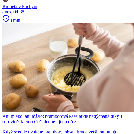
Bruneta v kuchyni
dnes, 04:38
3 min
Ani mléko, ani máslo: bramborová kaše bude nadýchaná díky 1
surovině, kterou Češi denně lijí do dřezu
Když scedíte uvařené brambory, obsah hrnce většinou putuje