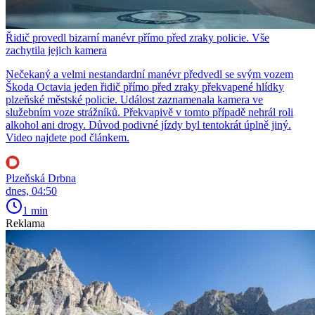
Řidič provedl bizarní manévr přímo před zraky policie. Vše
zachytila jejich kamera
Nečekaný a velmi nestandardní manévr předvedl se svým vozem
Škoda Octavia jeden řidič přímo před zraky překvapené hlídky
plzeňské městské policie. Událost zaznamenala kamera ve
služebním voze strážníků. Překvapivě v tomto případě nehrál roli
alkohol ani drogy. Důvod podivné jízdy byl tentokrát úplně jiný.
Video najdete pod článkem.
Plzeňská Drbna
dnes, 04:50
1 min
Reklama