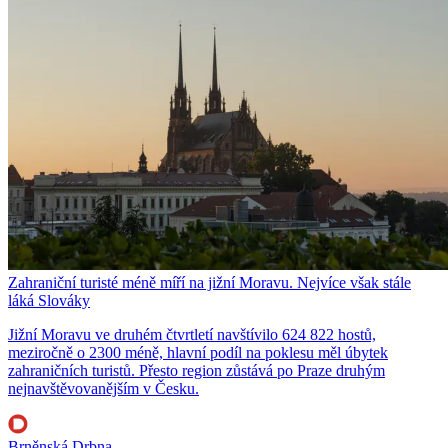
Zahraniční turisté méně míří na jižní Moravu. Nejvíce však stále
láká Slováky
Jižní Moravu ve druhém čtvrtletí navštívilo 624 822 hostů,
meziročně o 2300 méně, hlavní podíl na poklesu měl úbytek
zahraničních turistů. Přesto region zůstává po Praze druhým
nejnavštěvovanějším v Česku.
Brněnská Drbna