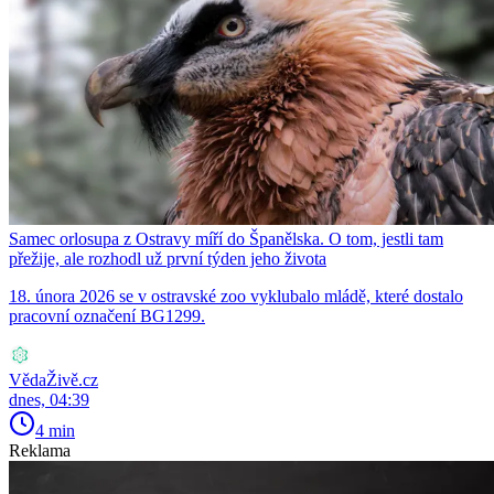
Samec orlosupa z Ostravy míří do Španělska. O tom, jestli tam
přežije, ale rozhodl už první týden jeho života
18. února 2026 se v ostravské zoo vyklubalo mládě, které dostalo
pracovní označení BG1299.
VědaŽivě.cz
dnes, 04:39
4 min
Reklama