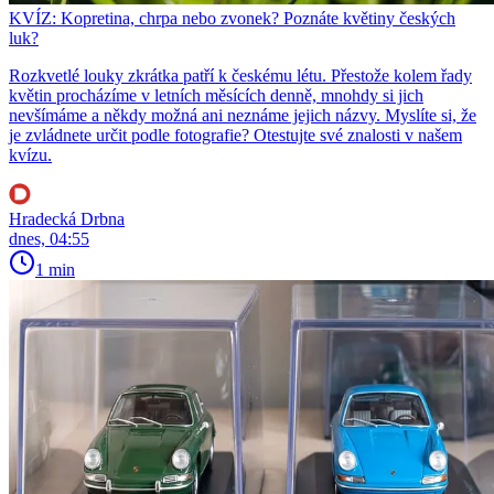
KVÍZ: Kopretina, chrpa nebo zvonek? Poznáte květiny českých
luk?
Rozkvetlé louky zkrátka patří k českému létu. Přestože kolem řady
květin procházíme v letních měsících denně, mnohdy si jich
nevšímáme a někdy možná ani neznáme jejich názvy. Myslíte si, že
je zvládnete určit podle fotografie? Otestujte své znalosti v našem
kvízu.
Hradecká Drbna
dnes, 04:55
1 min