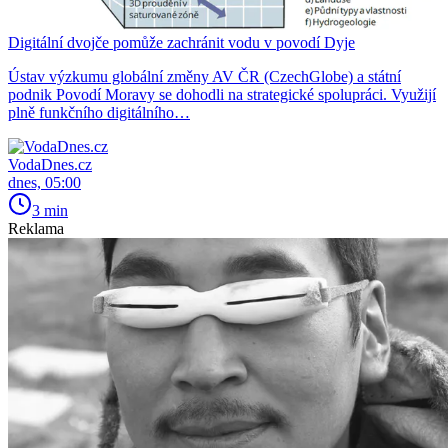
Digitální dvojče pomůže zachránit vodu v povodí Dyje
Ústav výzkumu globální změny AV ČR (CzechGlobe) a státní
podnik Povodí Moravy se dohodli na strategické spolupráci. Využijí
plně funkčního digitálního…
VodaDnes.cz
dnes, 05:00
3 min
Reklama