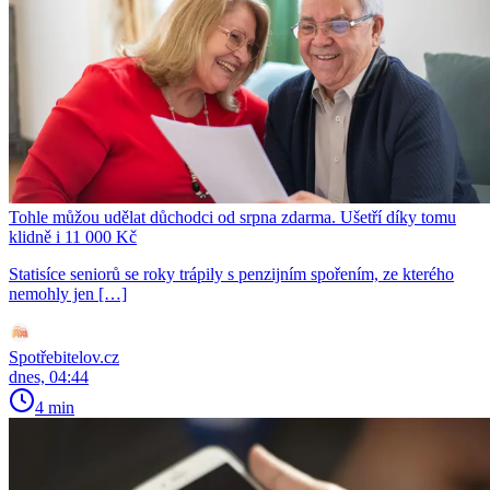
Tohle můžou udělat důchodci od srpna zdarma. Ušetří díky tomu
klidně i 11 000 Kč
Statisíce seniorů se roky trápily s penzijním spořením, ze kterého
nemohly jen […]
Spotřebitelov.cz
dnes, 04:44
4 min