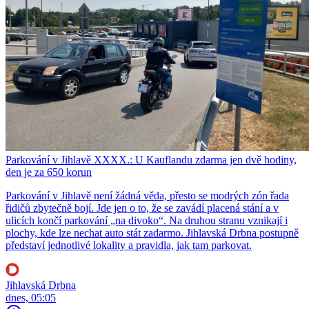
Parkování v Jihlavě XXXX.: U Kauflandu zdarma jen dvě hodiny,
den je za 650 korun
Parkování v Jihlavě není žádná věda, přesto se modrých zón řada
řidičů zbytečně bojí. Jde jen o to, že se zavádí placená stání a v
ulicích končí parkování „na divoko“. Na druhou stranu vznikají i
plochy, kde lze nechat auto stát zadarmo. Jihlavská Drbna postupně
představí jednotlivé lokality a pravidla, jak tam parkovat.
Jihlavská Drbna
dnes, 05:05