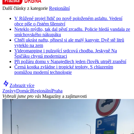
Další články z kategorie
Regionální
V Růžené projel řidič po nově položeném asfaltu. Vedení
obce píše o čistém šílenství
Neteklo mýdlo, tak dal pěstí zrcadlu. Policie hledá vandala ze
smíchovského nákupáku
Chtěl ukrást naftu, přinesl si ale malý kanystr. Dvě stě litrů
vyteklo na zem
Videomapping i pulzující srdcová chodba. Jeskyně Na
Špičáku chystá modernizaci
Při požáru domu v Napajedlech jeden člověk utrpěl zranění
Černá kostka zvládne i tropické teploty. S chlazením
pomůžou moderní technologie
Zobrazit více
Zprávy
Domácí
Regionální
Praha
Vybrali jsme pro vás
Magazíny a zajímavosti