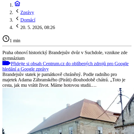
Zprávy
Domácí
20. 5. 2026, 08:26
1 min
Praha obnoví historický Brandejsův dvůr v Suchdole, vznikne zde
gymnázium
Přidejte si obsah Centrum.cz do oblíbených zdrojů pro Google
hledání a Google zprávy
Brandejsův statek je památkově chráněný. Podle radního pro
majetek Adama Zábranského (Piráti) dlouhodobě chátrá. „Toto je
cesta, jak mu vrátit život. Máme hotovou studii.…