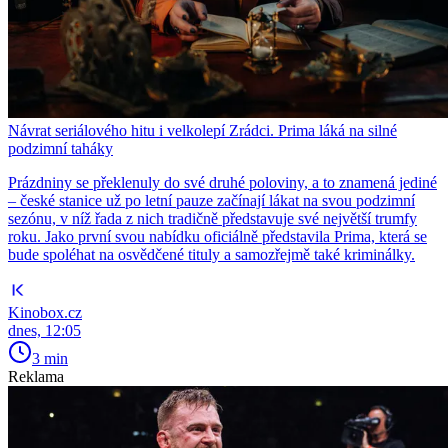
Návrat seriálového hitu i velkolepí Zrádci. Prima láká na silné
podzimní taháky
Prázdniny se překlenuly do své druhé poloviny, a to znamená jediné
– české stanice už po letní pauze začínají lákat na svou podzimní
sezónu, v níž řada z nich tradičně představuje své největší trumfy
roku. Jako první svou nabídku oficiálně představila Prima, která se
bude spoléhat na osvědčené tituly a samozřejmě také kriminálky.
Kinobox.cz
dnes, 12:05
3 min
Reklama