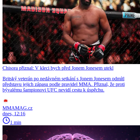
Chisora přiznal: V kleci bych před Jonem Jonesem utekl
Britský veterán po nedávném setkání s Jonem Jonesem odmítl
představu jejich zápasu podle pravidel MMA. Přiznal, že proti
bývalému šampionovi UFC nevidí cestu k úspěchu.
MMAMAG.cz
dnes, 12:16
1 min