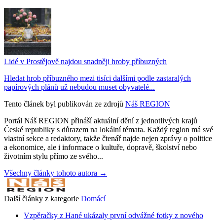
Lidé v Prostějově najdou snadněji hroby příbuzných
Hledat hrob příbuzného mezi tisíci dalšími podle zastaralých
papírových plánů už nebudou muset obyvatelé...
Tento článek byl publikován ze zdrojů
Náš REGION
Portál Náš REGION přináší aktuální dění z jednotlivých krajů
České republiky s důrazem na lokální témata. Každý region má své
vlastní sekce a redaktory, takže čtenář najde nejen zprávy o politice
a ekonomice, ale i informace o kultuře, dopravě, školství nebo
životním stylu přímo ze svého...
Všechny články tohoto autora →
Další články z kategorie
Domácí
Vzpěračky z Hané ukázaly první odvážné fotky z nového