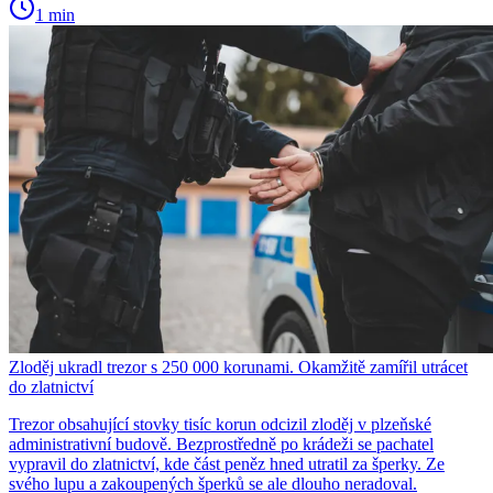
1 min
Zloděj ukradl trezor s 250 000 korunami. Okamžitě zamířil utrácet
do zlatnictví
Trezor obsahující stovky tisíc korun odcizil zloděj v plzeňské
administrativní budově. Bezprostředně po krádeži se pachatel
vypravil do zlatnictví, kde část peněz hned utratil za šperky. Ze
svého lupu a zakoupených šperků se ale dlouho neradoval.