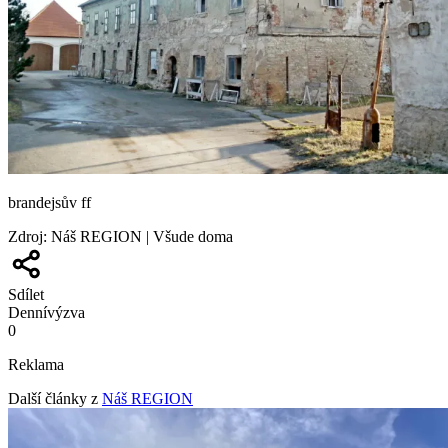
brandejsův ff
Zdroj
:
Náš REGION | Všude doma
Sdílet
Denní
výzva
0
Reklama
Další články z
Náš REGION