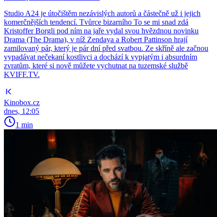
Studio A24 je útočištěm nezávislých autorů a částečně už i jejich
komerčnějších tendencí. Tvůrce bizarního To se mi snad zdá
Kristoffer Borgli pod ním na jaře vydal svou hvězdnou novinku
Drama (The Drama), v níž Zendaya a Robert Pattinson hrají
zamilovaný pár, který je pár dní před svatbou. Ze skříně ale začnou
vypadávat nečekaní kostlivci a dochází k vypjatým i absurdním
zvratům, které si nově můžete vychutnat na tuzemské službě
KVIFF.TV.
Kinobox.cz
dnes, 12:05
1 min