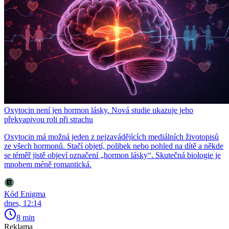
Oxytocin není jen hormon lásky. Nová studie ukazuje jeho
překvapivou roli při strachu
Oxytocin má možná jeden z nejzavádějících mediálních životopisů
ze všech hormonů. Stačí objetí, polibek nebo pohled na dítě a někde
se téměř jistě objeví označení „hormon lásky“. Skutečná biologie je
mnohem méně romantická.
Kód Enigma
dnes, 12:14
8 min
Reklama