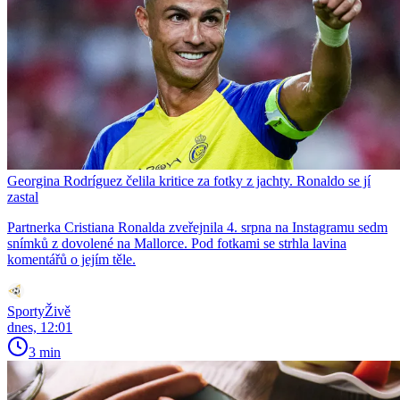
Georgina Rodríguez čelila kritice za fotky z jachty. Ronaldo se jí
zastal
Partnerka Cristiana Ronalda zveřejnila 4. srpna na Instagramu sedm
snímků z dovolené na Mallorce. Pod fotkami se strhla lavina
komentářů o jejím těle.
SportyŽivě
dnes, 12:01
3 min