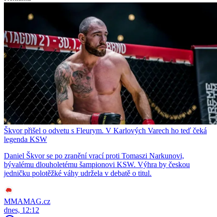
Škvor přišel o odvetu s Fleurym. V Karlových Varech ho teď čeká
legenda KSW
Daniel Škvor se po zranění vrací proti Tomaszi Narkunovi,
bývalému dlouholetému šampionovi KSW. Výhra by českou
jedničku polotěžké váhy udržela v debatě o titul.
MMAMAG.cz
dnes, 12:12