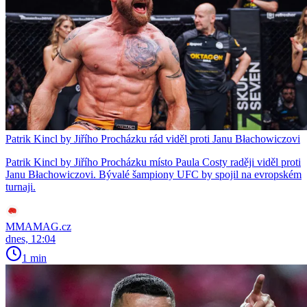
Patrik Kincl by Jiřího Procházku rád viděl proti Janu Błachowiczovi
Patrik Kincl by Jiřího Procházku místo Paula Costy raději viděl proti
Janu Błachowiczovi. Bývalé šampiony UFC by spojil na evropském
turnaji.
MMAMAG.cz
dnes, 12:04
1 min