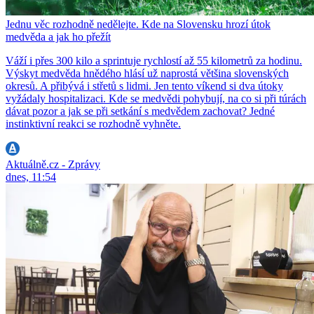
Jednu věc rozhodně nedělejte. Kde na Slovensku hrozí útok
medvěda a jak ho přežít
Váží i přes 300 kilo a sprintuje rychlostí až 55 kilometrů za hodinu.
Výskyt medvěda hnědého hlásí už naprostá většina slovenských
okresů. A přibývá i střetů s lidmi. Jen tento víkend si dva útoky
vyžádaly hospitalizaci. Kde se medvědi pohybují, na co si při túrách
dávat pozor a jak se při setkání s medvědem zachovat? Jedné
instinktivní reakci se rozhodně vyhněte.
Aktuálně.cz - Zprávy
dnes, 11:54