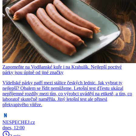
Zapomeňte na Vodňanské kuře i na Krahulík. Nejlepší poctivé
párky jsou úplně od jiné značky
Vídeňské párky patří mezi stálice českých lednic. Jak vybrat ty
nejlepší? Obalem se řídit nemůžeme. Letošní test dTestu ukázal
nepříjemné rozdíly mezi tím, co výrobci uvádějí na etiketě, a tím, co
laboratoř skutečně naměřila. Jiný letošní test ale přinesl
překvapivého vítěze.
NESPECHEJ.cz
dnes, 12:00