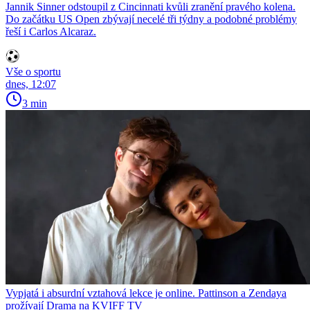
Jannik Sinner odstoupil z Cincinnati kvůli zranění pravého kolena.
Do začátku US Open zbývají necelé tři týdny a podobné problémy
řeší i Carlos Alcaraz.
Vše o sportu
dnes, 12:07
3 min
Vypjatá i absurdní vztahová lekce je online. Pattinson a Zendaya
prožívají Drama na KVIFF TV