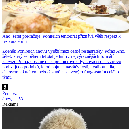
Ano, šéfe! pokračuje. Pohlreich tentokrát přiznává větší respekt k
restauratérům
Zdeněk Pohlreich znovu vyráží mezi české restauratéry. Pořad Ano,
šéfe!, který se během let stal jedním z nejvýraznějších formátů
televize Prima, dostane další premiérové díly. Diváci se tak znovu
podívají do podniků, které bojují s návštěvností, kvalitou jídla,
chaosem v kuchyni nebo špatně nastaveným fungováním celého
týmu.
Žena.cz
dnes, 11:53
Reklama