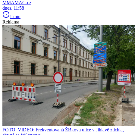
MMAMAG.cz
dnes, 11:58
1 min
Reklama
FOTO, VIDEO: Frekventovaná Žižkova ulice v Jihlavě ztichla,