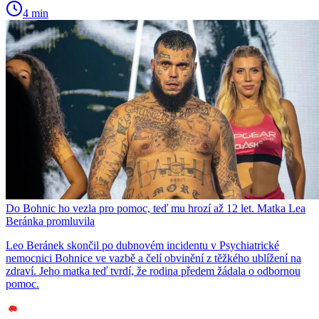
4 min
Do Bohnic ho vezla pro pomoc, teď mu hrozí až 12 let. Matka Lea
Beránka promluvila
Leo Beránek skončil po dubnovém incidentu v Psychiatrické
nemocnici Bohnice ve vazbě a čelí obvinění z těžkého ublížení na
zdraví. Jeho matka teď tvrdí, že rodina předem žádala o odbornou
pomoc.