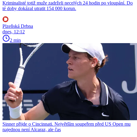
Kriminalisté totiž muže zadrželi necelých 24 hodin po vloupání. Do
té doby dokázal utratit 154 000 korun.
Plzeňská Drbna
dnes, 12:12
2 min
Sinner přijde o Cincinnati. Největším soupeřem před US Open mu
najednou není Alcaraz, ale čas