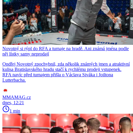
Novotný si rýpl do RFA a turnaje na hradě. Ani známá jména podle
něj lístky samy neprodají
Ondřej Novotný zpochybnil, zda několik známých jmen a atraktivní
kulisa Bratislavského hradu stačí k rychlému prodeji vstupenek.
RFA navíc před turnajem přišla o Václava Siváka i Joiltona
Lutterbacha.
MMAMAG.cz
dnes, 12:21
1 min