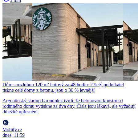
3 min
Dům s rozlohou 120 m² hotový za 48 hodin: 27letý podnikatel
tiskne celé domy z betonu, jsou o 30 % levnější
Argentinský startup Grondplek tvrdí, že betonovou konstrukci
rodinného domu vytiskne za dva dny. Čísla jsou lákavá, ale vyžadují
důležité upřesnění.
Mobify.cz
dnes, 11:59