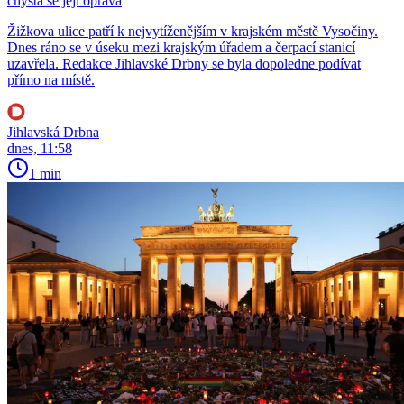
chystá se její oprava
Žižkova ulice patří k nejvytíženějším v krajském městě Vysočiny.
Dnes ráno se v úseku mezi krajským úřadem a čerpací stanicí
uzavřela. Redakce Jihlavské Drbny se byla dopoledne podívat
přímo na místě.
Jihlavská Drbna
dnes, 11:58
1 min