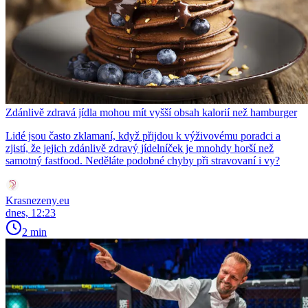
Zdánlivě zdravá jídla mohou mít vyšší obsah kalorií než hamburger
Lidé jsou často zklamaní, když přijdou k výživovému poradci a
zjistí, že jejich zdánlivě zdravý jídelníček je mnohdy horší než
samotný fastfood. Neděláte podobné chyby při stravovaní i vy?
Krasnezeny.eu
dnes, 12:23
2 min