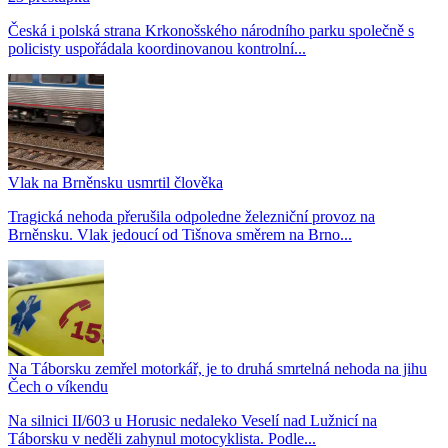
Česká i polská strana Krkonošského národního parku společně s
policisty uspořádala koordinovanou kontrolní...
Vlak na Brněnsku usmrtil člověka
Tragická nehoda přerušila odpoledne železniční provoz na
Brněnsku. Vlak jedoucí od Tišnova směrem na Brno...
Na Táborsku zemřel motorkář, je to druhá smrtelná nehoda na jihu
Čech o víkendu
Na silnici II/603 u Horusic nedaleko Veselí nad Lužnicí na
Táborsku v neděli zahynul motocyklista. Podle...