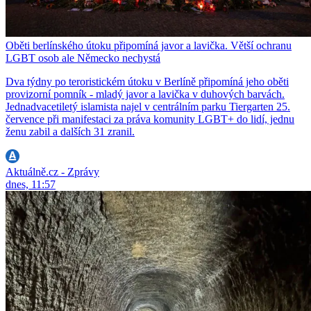
Oběti berlínského útoku připomíná javor a lavička. Větší ochranu
LGBT osob ale Německo nechystá
Dva týdny po teroristickém útoku v Berlíně připomíná jeho oběti
provizorní pomník - mladý javor a lavička v duhových barvách.
Jednadvacetiletý islamista najel v centrálním parku Tiergarten 25.
července při manifestaci za práva komunity LGBT+ do lidí, jednu
ženu zabil a dalších 31 zranil.
Aktuálně.cz - Zprávy
dnes, 11:57