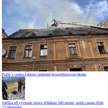
Požár v centru Liberce způsobil dvoumilionovou škodu
Sněžka při východu slunce přilákala 500 turistů, strážci parku řešili
23 přestupků