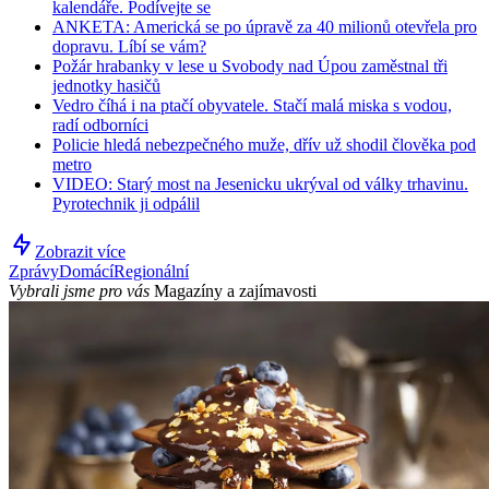
kalendáře. Podívejte se
ANKETA: Americká se po úpravě za 40 milionů otevřela pro
dopravu. Líbí se vám?
Požár hrabanky v lese u Svobody nad Úpou zaměstnal tři
jednotky hasičů
Vedro číhá i na ptačí obyvatele. Stačí malá miska s vodou,
radí odborníci
Policie hledá nebezpečného muže, dřív už shodil člověka pod
metro
VIDEO: Starý most na Jesenicku ukrýval od války trhavinu.
Pyrotechnik ji odpálil
Zobrazit více
Zprávy
Domácí
Regionální
Vybrali jsme pro vás
Magazíny a zajímavosti