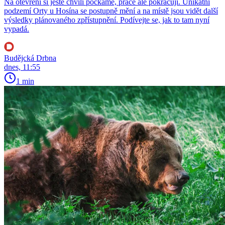
Na otevření si ještě chvíli počkáme, práce ale pokračují. Unikátní
podzemí Orty u Hosína se postupně mění a na místě jsou vidět další
výsledky plánovaného zpřístupnění. Podívejte se, jak to tam nyní
vypadá.
Budějcká Drbna
dnes, 11:55
1 min