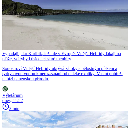
Vypadají jako Karibik, leží ale v Evropě. Vnější Hebridy lákají na
pláže, velryby i tisíce let staré menhiry
Souostroví Vnější Hebridy ukrývá zátoky s bělostným pískem a
tyrkysovou vodou k nerozeznání od daleké exotiky. Místní pobřeží
nabízí panenskou přírodu.
Výletárium
dnes, 11:52
3 min