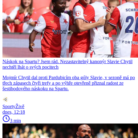
Náskok na Spartu? Jsem rád. Nezastavitelný kanonýr Slavie Chytil
nechtěl lhát o svých pocitech
Mojmír Chytil dal proti Pardubicím oba góly Slavie, v sezoně má po
třech zápasech čtyři trefy a po výhře otevřeně přiznal radost ze
šestibodového náskoku na Spartu.
SportyŽivě
dnes, 12:18
3 min