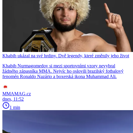
Khabib ukázal na své hrdiny. Dvě legendy, které změnily jeho život
Khabib Nurmagomedov si mezi sportovními vzory nevybral
žádného zápasníka MMA. Nejvíc ho oslovili brazilský fotbalový
fenomén Ronaldo Nazário a boxerská ikona Muhammad Ali.
MMAMAG.cz
dnes, 11:52
1 min