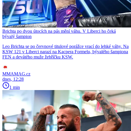
Brichta po dvou útocích na pás mění váhu. V Liberci ho čeká
bývalý šampion
Leo Brichta se po červnové titulové porážce vrací do lehké váhy. Na
KSW 121 v Liberci narazí na Kacpera Formelu, bývalého šampiona
FEN a devátého muže žebříčku KSW.
MMAMAG.cz
dnes, 12:28
1 min