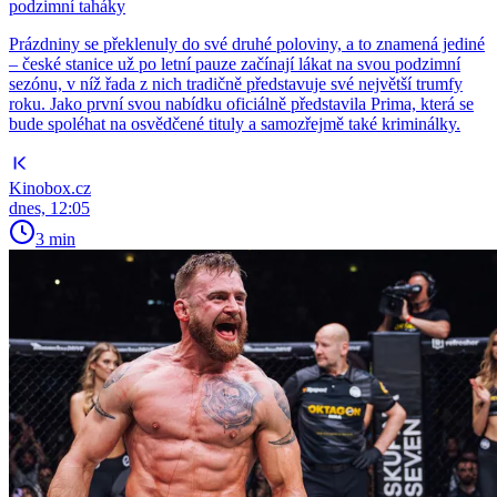
podzimní taháky
Prázdniny se překlenuly do své druhé poloviny, a to znamená jediné
– české stanice už po letní pauze začínají lákat na svou podzimní
sezónu, v níž řada z nich tradičně představuje své největší trumfy
roku. Jako první svou nabídku oficiálně představila Prima, která se
bude spoléhat na osvědčené tituly a samozřejmě také kriminálky.
Kinobox.cz
dnes, 12:05
3 min