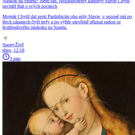
Náskok na Spartu? Jsem rád. Nezastavitelný kanonýr Slavie Chytil
nechtěl lhát o svých pocitech
Mojmír Chytil dal proti Pardubicím oba góly Slavie, v sezoně má po
třech zápasech čtyři trefy a po výhře otevřeně přiznal radost ze
šestibodového náskoku na Spartu.
SportyŽivě
dnes, 12:18
3 min