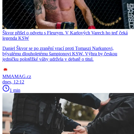
Škvor přišel o odvetu s Fleurym. V Karlových Varech ho teď čeká
legenda KSW
Daniel Škvor se po zranění vrací proti Tomaszi Narkunovi,
bývalému dlouholetému šampionovi KSW. Výhra by českou
jedničku polotěžké váhy udržela v debatě o titul.
MMAMAG.cz
dnes, 12:12
1 min