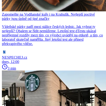
Zapomeňte na Vodňanské kuře i na Krahulík. Nejlepší poctivé
párky jsou úplně od jiné značky
Vídeňské párky patří mezi stálice českých lednic. Jak vybrat ty
nejlepší? Obalem se řídit nemůžeme. Letošní test dTestu ukázal
nepříjemné rozdíly mezi tím, co výrobci uvádějí na etiketě, a tím, co
laboratoř skutečně naměřila. Jiný letošní test ale přinesl
překvapivého vítěze.
NESPECHEJ.cz
dnes, 12:00
3 min