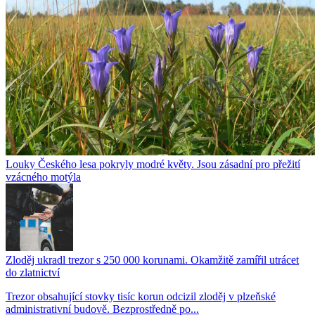
Louky Českého lesa pokryly modré květy. Jsou zásadní pro přežití
vzácného motýla
Zloděj ukradl trezor s 250 000 korunami. Okamžitě zamířil utrácet
do zlatnictví
Trezor obsahující stovky tisíc korun odcizil zloděj v plzeňské
administrativní budově. Bezprostředně po...