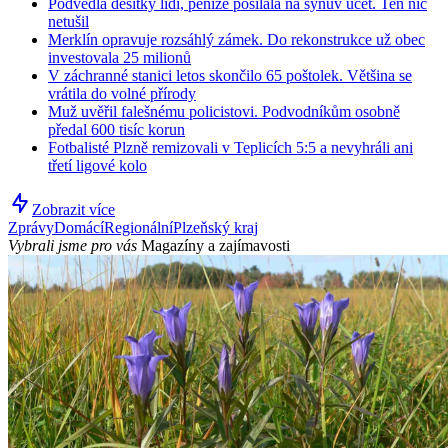
Podvedla desítky lidí, peníze posílala na synův účet. Ten nic
netušil
Merklín opravuje rozsáhlý zámek. Do rekonstrukce už obec
investovala 25 milionů
V záchranné stanici letos skončilo 65 poštolek. Většina se
vrátila do volné přírody
Muž uvěřil falešnému policistovi. Podvodníkům osobně
předal 600 tisíc korun
Fotbalisté Plzně remizovali v Teplicích 5:5 a nevyhráli ani
třetí ligové kolo
Zobrazit více
Zprávy
Domácí
Regionální
Plzeňský kraj
Vybrali jsme pro vás
Magazíny a zajímavosti