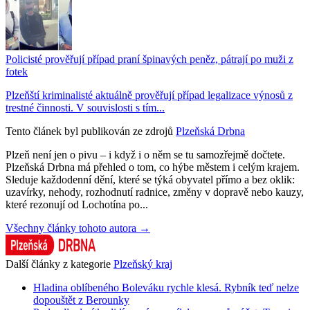
Policisté prověřují případ praní špinavých peněz, pátrají po muži z
fotek
Plzeňští kriminalisté aktuálně prověřují případ legalizace výnosů z
trestné činnosti. V souvislosti s tím...
Tento článek byl publikován ze zdrojů
Plzeňská Drbna
Plzeň není jen o pivu – i když i o něm se tu samozřejmě dočtete.
Plzeňská Drbna má přehled o tom, co hýbe městem i celým krajem.
Sleduje každodenní dění, které se týká obyvatel přímo a bez oklik:
uzavírky, nehody, rozhodnutí radnice, změny v dopravě nebo kauzy,
které rezonují od Lochotína po...
Všechny články tohoto autora →
Další články z kategorie
Plzeňský kraj
Hladina oblíbeného Boleváku rychle klesá. Rybník teď nelze
dopouštět z Berounky