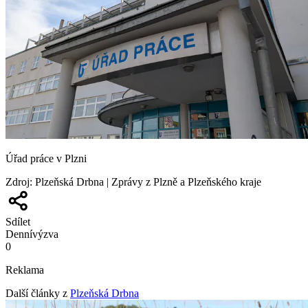
Úřad práce v Plzni
Zdroj
:
Plzeňská Drbna | Zprávy z Plzně a Plzeňského kraje
Sdílet
Denní
výzva
0
Reklama
Další články z
Plzeňská Drbna