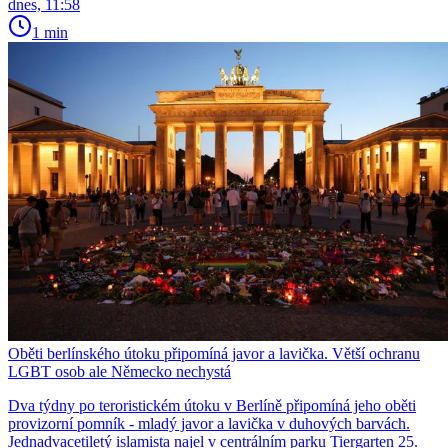
dnes, 11:58
1 min
Oběti berlínského útoku připomíná javor a lavička. Větší ochranu
LGBT osob ale Německo nechystá
Dva týdny po teroristickém útoku v Berlíně připomíná jeho oběti
provizorní pomník - mladý javor a lavička v duhových barvách.
Jednadvacetiletý islamista najel v centrálním parku Tiergarten 25.