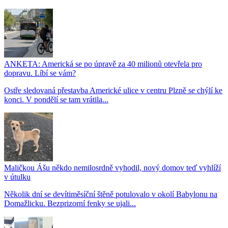
ANKETA: Americká se po úpravě za 40 milionů otevřela pro
dopravu. Líbí se vám?
Ostře sledovaná přestavba Americké ulice v centru Plzně se chýlí ke
konci. V pondělí se tam vrátila...
Maličkou Ášu někdo nemilosrdně vyhodil, nový domov teď vyhlíží
v útulku
Několik dní se devítiměsíční štěně potulovalo v okolí Babylonu na
Domažlicku. Bezprizorní fenky se ujali...