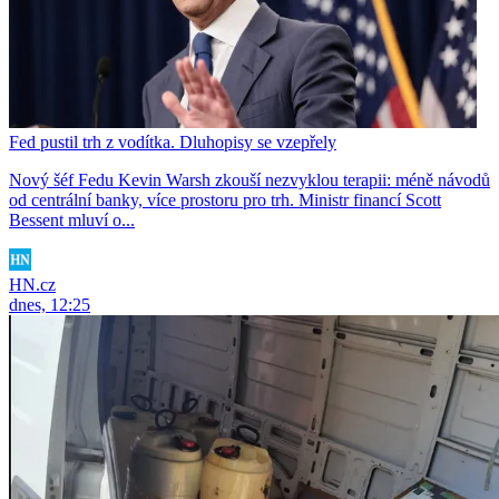
Fed pustil trh z vodítka. Dluhopisy se vzepřely
Nový šéf Fedu Kevin Warsh zkouší nezvyklou terapii: méně návodů
od centrální banky, více prostoru pro trh. Ministr financí Scott
Bessent mluví o...
HN.cz
dnes, 12:25