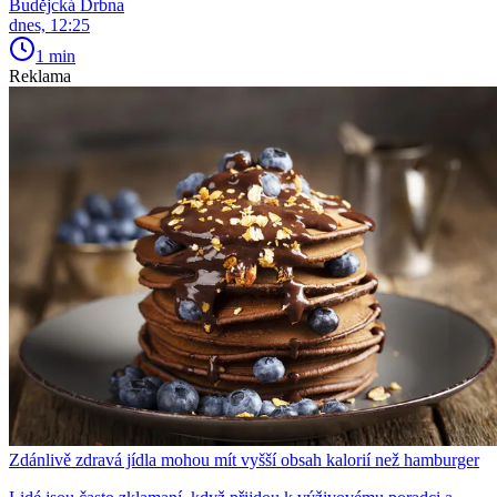
Budějcká Drbna
dnes, 12:25
1 min
Reklama
Zdánlivě zdravá jídla mohou mít vyšší obsah kalorií než hamburger