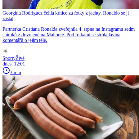
Georgina Rodríguez čelila kritice za fotky z jachty. Ronaldo se jí
zastal
Partnerka Cristiana Ronalda zveřejnila 4. srpna na Instagramu sedm
snímků z dovolené na Mallorce. Pod fotkami se strhla lavina
komentářů o jejím těle.
SportyŽivě
dnes, 12:01
3 min