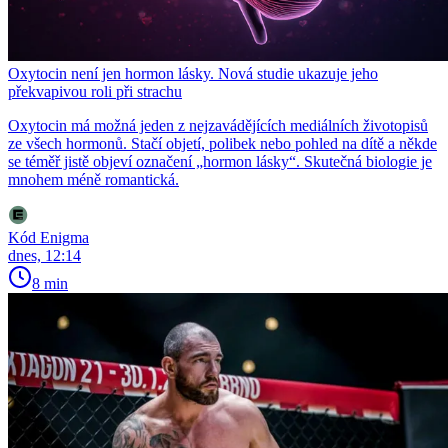
Oxytocin není jen hormon lásky. Nová studie ukazuje jeho
překvapivou roli při strachu
Oxytocin má možná jeden z nejzavádějících mediálních životopisů
ze všech hormonů. Stačí objetí, polibek nebo pohled na dítě a někde
se téměř jistě objeví označení „hormon lásky“. Skutečná biologie je
mnohem méně romantická.
Kód Enigma
dnes, 12:14
8 min