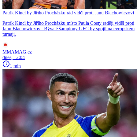
Patrik Kincl by Jiřího Procházku rád viděl proti Janu Błachowiczovi
Patrik Kincl by Jiřího Procházku místo Paula Costy raději viděl proti
Janu Błachowiczovi. Bývalé šampiony UFC by spojil na evropském
turnaji.
MMAMAG.cz
dnes, 12:04
1 min