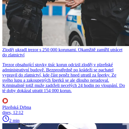
Zloděj ukradl trezor s 250 000 korunami. Okamžitě zamířil utrácet
do zlatnictví
Trezor obsahující stovky tisíc korun odcizil zloděj v plzeňské
administrativní budově. Bezprostředně po krádeži se pachatel
vypravil do zlatnictví, kde část peněz hned utratil za šperky. Ze
svého lupu a zakoupených šperků se ale dlouho neradoval.
Kriminalisté totiž muže zadrželi necelých 24 hodin po vloupání. Do
té doby dokázal utratit 154 000 korun.
Plzeňská Drbna
dnes, 12:12
2 min