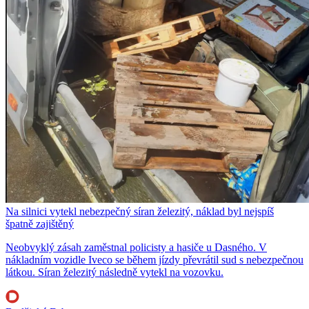
Na silnici vytekl nebezpečný síran železitý, náklad byl nejspíš
špatně zajištěný
Neobvyklý zásah zaměstnal policisty a hasiče u Dasného. V
nákladním vozidle Iveco se během jízdy převrátil sud s nebezpečnou
látkou. Síran železitý následně vytekl na vozovku.