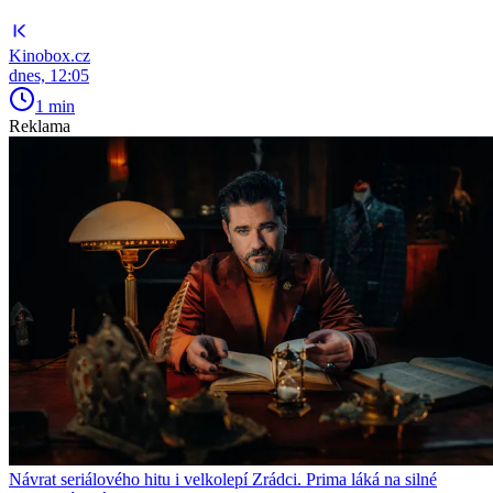
Kinobox.cz
dnes, 12:05
1 min
Reklama
Návrat seriálového hitu i velkolepí Zrádci. Prima láká na silné