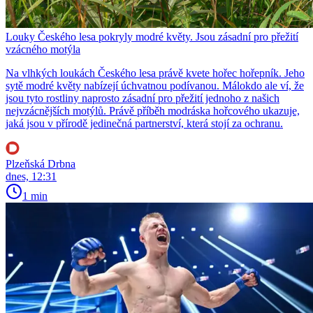
Louky Českého lesa pokryly modré květy. Jsou zásadní pro přežití
vzácného motýla
Na vlhkých loukách Českého lesa právě kvete hořec hořepník. Jeho
sytě modré květy nabízejí úchvatnou podívanou. Málokdo ale ví, že
jsou tyto rostliny naprosto zásadní pro přežití jednoho z našich
nejvzácnějších motýlů. Právě příběh modráska hořcového ukazuje,
jaká jsou v přírodě jedinečná partnerství, která stojí za ochranu.
Plzeňská Drbna
dnes, 12:31
1 min