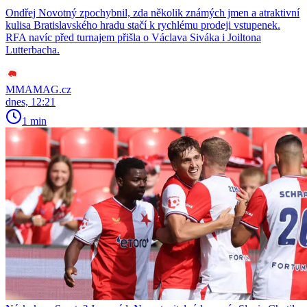
Ondřej Novotný zpochybnil, zda několik známých jmen a atraktivní
kulisa Bratislavského hradu stačí k rychlému prodeji vstupenek.
RFA navíc před turnajem přišla o Václava Siváka i Joiltona
Lutterbacha.
MMAMAG.cz
dnes, 12:21
1 min