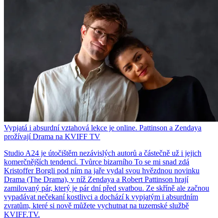
Vypjatá i absurdní vztahová lekce je online. Pattinson a Zendaya
prožívají Drama na KVIFF TV
Studio A24 je útočištěm nezávislých autorů a částečně už i jejich
komerčnějších tendencí. Tvůrce bizarního To se mi snad zdá
Kristoffer Borgli pod ním na jaře vydal svou hvězdnou novinku
Drama (The Drama), v níž Zendaya a Robert Pattinson hrají
zamilovaný pár, který je pár dní před svatbou. Ze skříně ale začnou
vypadávat nečekaní kostlivci a dochází k vypjatým i absurdním
zvratům, které si nově můžete vychutnat na tuzemské službě
KVIFF.TV.