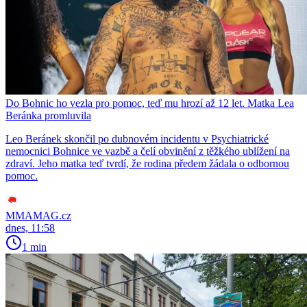
Do Bohnic ho vezla pro pomoc, teď mu hrozí až 12 let. Matka Lea
Beránka promluvila
Leo Beránek skončil po dubnovém incidentu v Psychiatrické
nemocnici Bohnice ve vazbě a čelí obvinění z těžkého ublížení na
zdraví. Jeho matka teď tvrdí, že rodina předem žádala o odbornou
pomoc.
MMAMAG.cz
dnes, 11:58
1 min