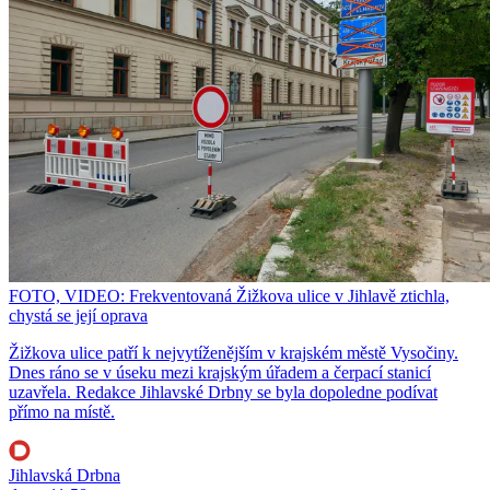
FOTO, VIDEO: Frekventovaná Žižkova ulice v Jihlavě ztichla,
chystá se její oprava
Žižkova ulice patří k nejvytíženějším v krajském městě Vysočiny.
Dnes ráno se v úseku mezi krajským úřadem a čerpací stanicí
uzavřela. Redakce Jihlavské Drbny se byla dopoledne podívat
přímo na místě.
Jihlavská Drbna