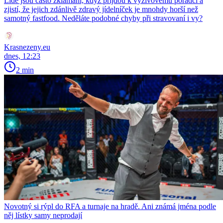
Lidé jsou často zklamaní, když přijdou k výživovému poradci a
zjistí, že jejich zdánlivě zdravý jídelníček je mnohdy horší než
samotný fastfood. Neděláte podobné chyby při stravovaní i vy?
Krasnezeny.eu
dnes, 12:23
2 min
Novotný si rýpl do RFA a turnaje na hradě. Ani známá jména podle
něj lístky samy neprodají