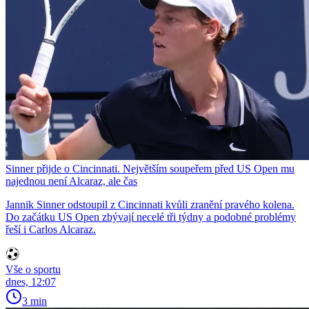
Sinner přijde o Cincinnati. Největším soupeřem před US Open mu
najednou není Alcaraz, ale čas
Jannik Sinner odstoupil z Cincinnati kvůli zranění pravého kolena.
Do začátku US Open zbývají necelé tři týdny a podobné problémy
řeší i Carlos Alcaraz.
Vše o sportu
dnes, 12:07
3 min