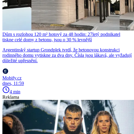
Dům s rozlohou 120 m² hotový za 48 hodin: 27letý podnikatel
tiskne celé domy z betonu, jsou o 30 % levnější
Argentinský startup Grondplek tvrdí, že betonovou konstrukci
rodinného domu vytiskne za dva dny. Čísla jsou lákavá, ale vyžadují
důležité upřesnění.
Mobify.cz
dnes, 11:59
4 min
Reklama