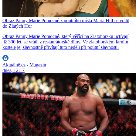
Obraz Panny Marie Pomocné z poutního místa Maria Hilf se vrátil
do Zlatých Hor
Obraz Panny Marie Pomocné, který věřící na Zlatohorsku uctívají
již 300 let, se vrátil z restaurátorské dílny. Ve zlatohorském farním
kostele jej slavnostně přivítají tuto neděli při poutní slavnosti.
Aktuálně.cz - Magazín
dnes, 12:17