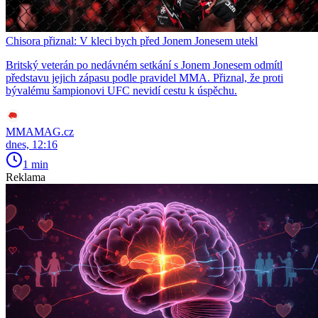
Chisora přiznal: V kleci bych před Jonem Jonesem utekl
Britský veterán po nedávném setkání s Jonem Jonesem odmítl
představu jejich zápasu podle pravidel MMA. Přiznal, že proti
bývalému šampionovi UFC nevidí cestu k úspěchu.
MMAMAG.cz
dnes, 12:16
1 min
Reklama