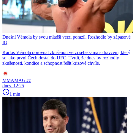
Dnešní Vémola by svou mladší verzi porazil. Rozhodlo by zápasové
IQ
Karlos Vémola porovnal zkušenou verzi sebe sama s dravcem, který
se jako první Čech dostal do UFC. Tvrdí, že dnes by rozhodly
zkušenosti, kondice a schopnost řešit krizové chvíle.
MMAMAG.cz
dnes, 12:25
1 min