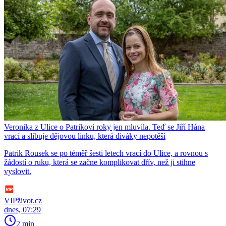
Veronika z Ulice o Patrikovi roky jen mluvila. Teď se Jiří Hána
vrací a slibuje dějovou linku, která diváky nepotěší
Patrik Rousek se po téměř šesti letech vrací do Ulice, a rovnou s
žádostí o ruku, která se začne komplikovat dřív, než ji stihne
vyslovit.
VIPživot.cz
dnes, 07:29
2 min