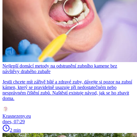
Nejlepší domácí metody na odstranění zubního kamene bez
návštěvy drahého zubaře
Jestli chcete mít zářivě bílé a zdravé zuby, dávejte si pozor na zubní
kámen, který se pravidelně usazuje při nedostatečném nebo
nesprávném čištění zubů. Naštěstí existuje návod, jak se ho zbavit
doma.
Krasnezeny.eu
dnes, 07:29
2 min