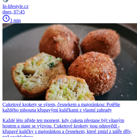
In-lifestyle.cz
dnes, 07:45
3 min
Cuketové krokety se sýrem, česnekem a majoránkou: Potěšte
každého mlsouna křupavými kuličkami z vlastní zahrady
Každé léto přijde ten moment, kdy cuketa přestane být vítaným
hostem a stane se výzvou. Cuketové krokety jsou odpovědí -
křupavé kuličky s majoránkou a česnekem, které zmizí z talíře dřív,
než vychladnou.