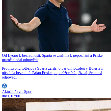
Od Lyonu k bezradnosti. Sparta se změnila k nepoznání a Priske
marně hledal odpovědi
Proti Lyonu fotbalová Sparta zářila, o pár dní později v Boleslavi
působila bezradně. Brian Priske po porážce 0:2 přiznal, že nemá
odpovědi.
Aktuálně.cz - Sport
dnes, 07:00