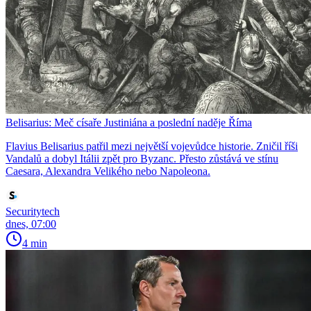
Belisarius: Meč císaře Justiniána a poslední naděje Říma
Flavius Belisarius patřil mezi největší vojevůdce historie. Zničil říši
Vandalů a dobyl Itálii zpět pro Byzanc. Přesto zůstává ve stínu
Caesara, Alexandra Velikého nebo Napoleona.
Securitytech
dnes, 07:00
4 min