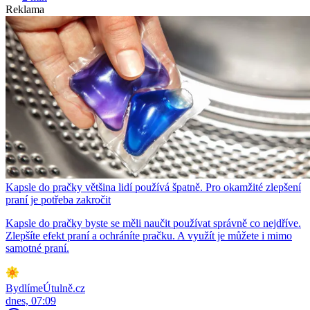
Reklama
Kapsle do pračky většina lidí používá špatně. Pro okamžité zlepšení
praní je potřeba zakročit
Kapsle do pračky byste se měli naučit používat správně co nejdříve.
Zlepšíte efekt praní a ochráníte pračku. A využít je můžete i mimo
samotné praní.
BydlímeÚtulně.cz
dnes, 07:09