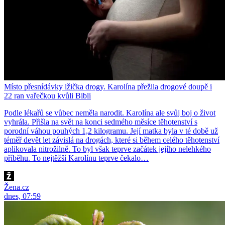
Místo přesnídávky lžička drogy. Karolína přežila drogové doupě i
22 ran vařečkou kvůli Bibli
Podle lékařů se vůbec neměla narodit. Karolína ale svůj boj o život
vyhrála. Přišla na svět na konci sedmého měsíce těhotenství s
porodní váhou pouhých 1,2 kilogramu. Její matka byla v té době už
téměř devět let závislá na drogách, které si během celého těhotenství
aplikovala nitrožilně. To byl však teprve začátek jejího nelehkého
příběhu. To nejtěžší Karolínu teprve čekalo…
Žena.cz
dnes, 07:59