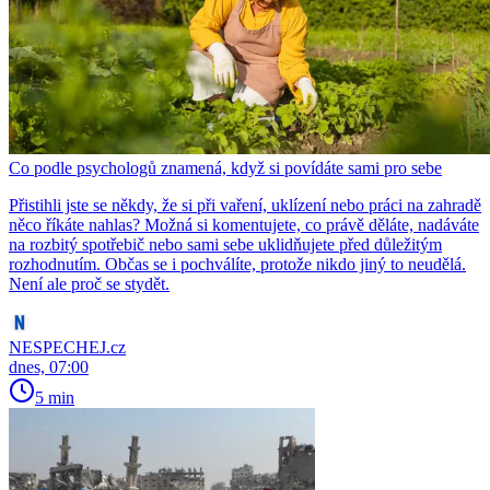
Co podle psychologů znamená, když si povídáte sami pro sebe
Přistihli jste se někdy, že si při vaření, uklízení nebo práci na zahradě
něco říkáte nahlas? Možná si komentujete, co právě děláte, nadáváte
na rozbitý spotřebič nebo sami sebe uklidňujete před důležitým
rozhodnutím. Občas se i pochválíte, protože nikdo jiný to neudělá.
Není ale proč se stydět.
NESPECHEJ.cz
dnes, 07:00
5 min