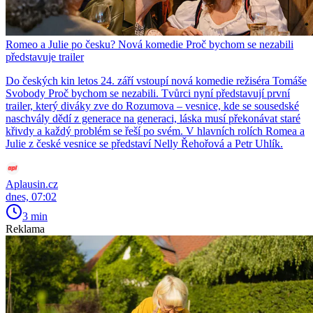
Romeo a Julie po česku? Nová komedie Proč bychom se nezabili
představuje trailer
Do českých kin letos 24. září vstoupí nová komedie režiséra Tomáše
Svobody Proč bychom se nezabili. Tvůrci nyní představují první
trailer, který diváky zve do Rozumova – vesnice, kde se sousedské
naschvály dědí z generace na generaci, láska musí překonávat staré
křivdy a každý problém se řeší po svém. V hlavních rolích Romea a
Julie z české vesnice se představí Nelly Řehořová a Petr Uhlík.
Aplausin.cz
dnes, 07:02
3 min
Reklama