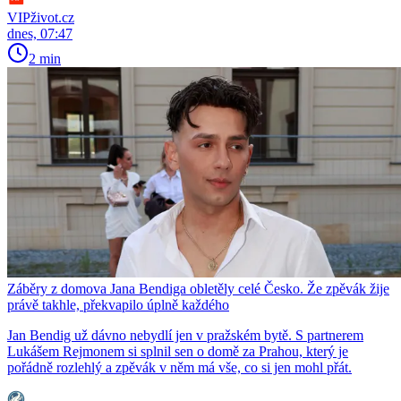
VIPživot.cz
dnes, 07:47
2 min
Záběry z domova Jana Bendiga obletěly celé Česko. Že zpěvák žije
právě takhle, překvapilo úplně každého
Jan Bendig už dávno nebydlí jen v pražském bytě. S partnerem
Lukášem Rejmonem si splnil sen o domě za Prahou, který je
pořádně rozlehlý a zpěvák v něm má vše, co si jen mohl přát.