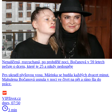
Nenalíčená, rozcuchaná, po probdělé noci. Bočanová v 59 letech
pečuje o dceru, které je 25 a nikdy nedospěje
Pes ukradl plyšovou vosu. Márinka se budila každých dvacet minut.
Mahulena Bočanová usnula v noci ve čtvrt na pět a ráno šla do
práce.
VIPživot.cz
dnes, 07:50
3 min