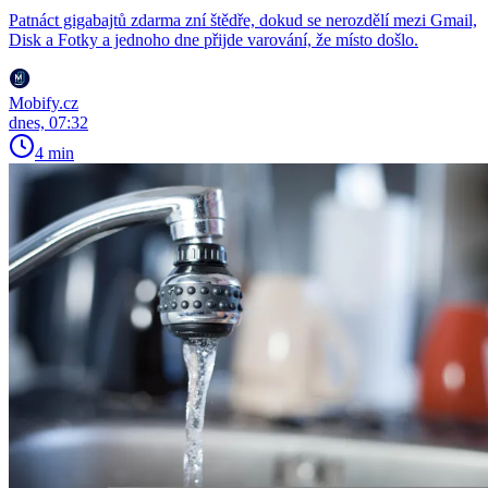
Patnáct gigabajtů zdarma zní štědře, dokud se nerozdělí mezi Gmail,
Disk a Fotky a jednoho dne přijde varování, že místo došlo.
Mobify.cz
dnes, 07:32
4 min