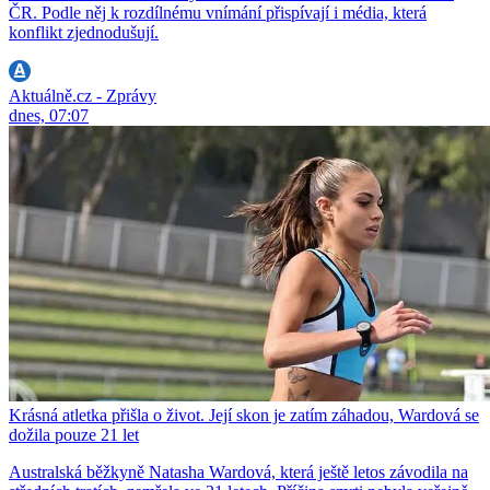
ČR. Podle něj k rozdílnému vnímání přispívají i média, která
konflikt zjednodušují.
Aktuálně.cz - Zprávy
dnes, 07:07
Krásná atletka přišla o život. Její skon je zatím záhadou, Wardová se
dožila pouze 21 let
Australská běžkyně Natasha Wardová, která ještě letos závodila na