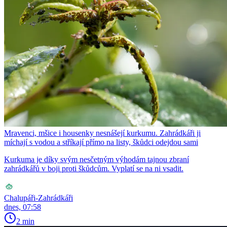
Mravenci, mšice i housenky nesnášejí kurkumu. Zahrádkáři ji
míchají s vodou a stříkají přímo na listy, škůdci odejdou sami
Kurkuma je díky svým nesčetným výhodám tajnou zbraní
zahrádkářů v boji proti škůdcům. Vyplatí se na ni vsadit.
Chalupáři-Zahrádkáři
dnes, 07:58
2 min