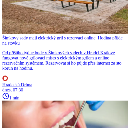
Šimkovy sady mají elektrický gril s rezervací online. Hodina přijde
na stovku
Od příštího týdne bude v Šimkových sadech v Hradci Králové
fungovat nové grilovací místo s elektrickým grilem a online
rezervačním systémem. Rezervovat si ho půjde přes internet za sto
korun na hodinu.
Hradecká Drbna
dnes, 07:30
1 min