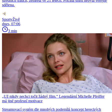
středních tratích, zemřela ve 21 letech. Příčina smrti nebyla veřejně
sdělena.
SportyŽivě
dnes, 07:06
3 min
„Už nikdy nechci točit žádný film.“ Legendární Michelle Pfeiffer
má jiné profesní motivace
Streamovací systém dle mnohých podemílá koncept hereckých