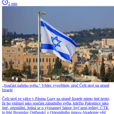
2 min
„Součást našeho světa.“ Vědec vysvětluje, proč Češi stojí na straně
Izraele
Češi stojí ve válce v Pásmu Gazy na straně Izraele mimo jiné proto,
že ho vnímají jako součást západního světa, kdežto Palestince jako
jiné, orientální. Jedná se o významný faktor, byť není jediný. ČTK
to řekl Bronislav Ostřanský z Orientálního ústavu Akademie věd