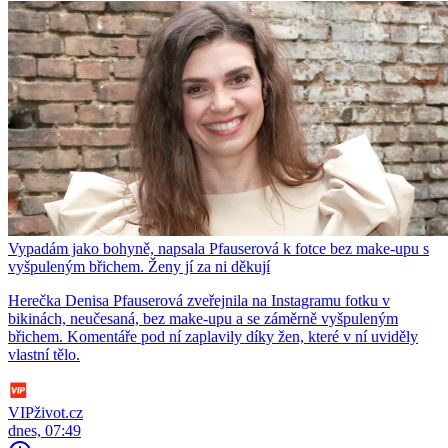
Vypadám jako bohyně, napsala Pfauserová k fotce bez make-upu s
vyšpuleným břichem. Ženy jí za ni děkují
Herečka Denisa Pfauserová zveřejnila na Instagramu fotku v
bikinách, neučesaná, bez make-upu a se záměrně vyšpuleným
břichem. Komentáře pod ní zaplavily díky žen, které v ní uviděly
vlastní tělo.
VIPživot.cz
dnes, 07:49