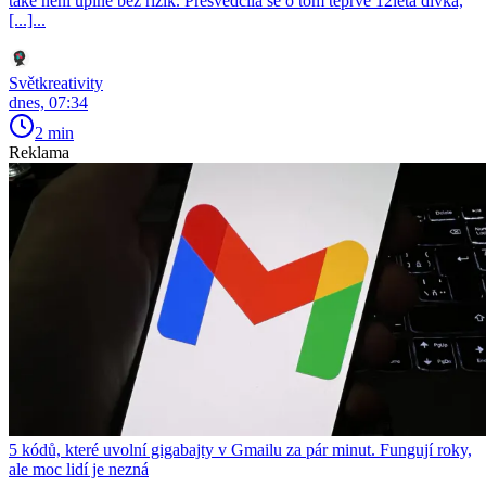
také není úplně bez rizik. Přesvědčila se o tom teprve 12letá dívka,
[...]...
Světkreativity
dnes, 07:34
2 min
Reklama
5 kódů, které uvolní gigabajty v Gmailu za pár minut. Fungují roky,
ale moc lidí je nezná