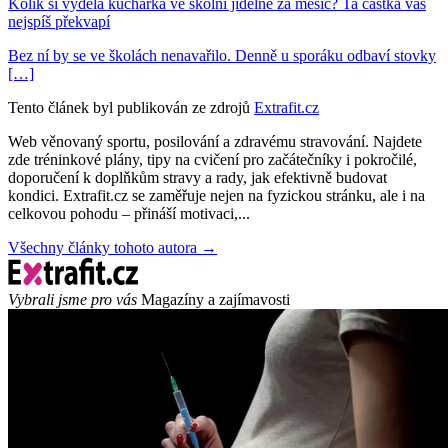
Kolik si vydělá kuchařka ve školní jídelně za měsíc? Ta částka vás
nejspíš překvapí
Bez ní by se ve školách nenavařilo. Denně u sporáku odbaví stovky
[…]
Tento článek byl publikován ze zdrojů
Extrafit.cz
Web věnovaný sportu, posilování a zdravému stravování. Najdete
zde tréninkové plány, tipy na cvičení pro začátečníky i pokročilé,
doporučení k doplňkům stravy a rady, jak efektivně budovat
kondici. Extrafit.cz se zaměřuje nejen na fyzickou stránku, ale i na
celkovou pohodu – přináší motivaci,...
Všechny články tohoto autora →
Vybrali jsme pro vás
Magazíny a zajímavosti