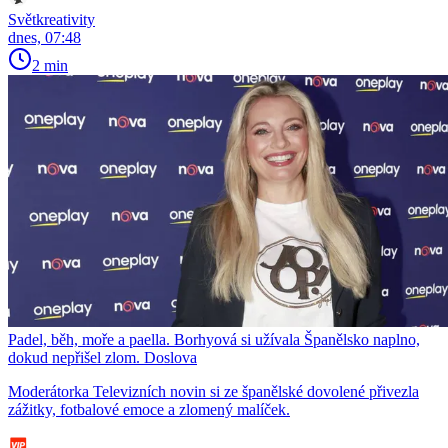
Světkreativity
dnes, 07:48
2 min
Padel, běh, moře a paella. Borhyová si užívala Španělsko naplno,
dokud nepřišel zlom. Doslova
Moderátorka Televizních novin si ze španělské dovolené přivezla
zážitky, fotbalové emoce a zlomený malíček.