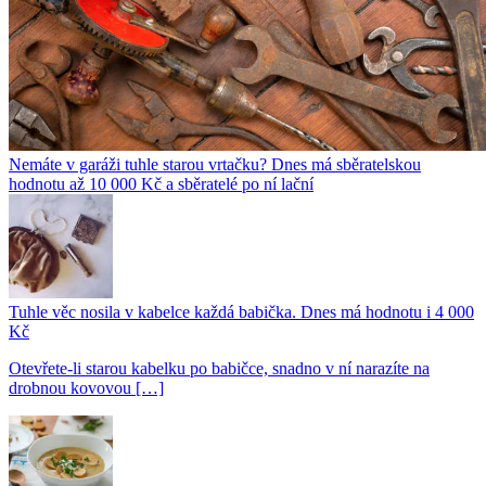
Nemáte v garáži tuhle starou vrtačku? Dnes má sběratelskou
hodnotu až 10 000 Kč a sběratelé po ní lační
Tuhle věc nosila v kabelce každá babička. Dnes má hodnotu i 4 000
Kč
Otevřete-li starou kabelku po babičce, snadno v ní narazíte na
drobnou kovovou […]