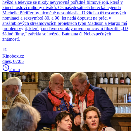
hvězd a televize se nikdy nevyrovná pořádné filmové roli, která v
kinech osloví miliony diváků. Osmašedesátiletá herecká legenda
Michelle Pfeiffer by nicméně nesouhlasila. Držitelka tří oscarových
nominací a sexsymbol 80. a 90. let nedá dopustit na práci v
ansámblových streamovacích projektech typu Madison a Margo má
problém vyjít, které jí nedávno vnukly novou pracovní filozofii. „Už
žádné filmy,“ zařekla se hvězda Batmana či Nebezpečných
známostí.
Kinobox.cz
dnes, 07:05
2 min