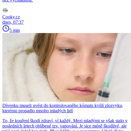
Cooky.cz
dnes, 07:37
5 min
Dívenku museli uvést do kontrolovaného kómatu kvůli zlozvyku,
kterému propadlo mnoho mladých lidí
To, že kouření škodí zdraví, ví každý. Mezi mladými se však stalo v
posledních letech oblíbené tzv. vapování. Je sice méně škodlivé, ale