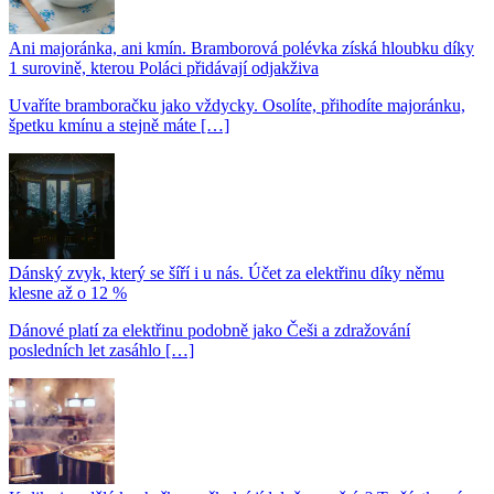
Ani majoránka, ani kmín. Bramborová polévka získá hloubku díky
1 surovině, kterou Poláci přidávají odjakživa
Uvaříte bramboračku jako vždycky. Osolíte, přihodíte majoránku,
špetku kmínu a stejně máte […]
Dánský zvyk, který se šíří i u nás. Účet za elektřinu díky němu
klesne až o 12 %
Dánové platí za elektřinu podobně jako Češi a zdražování
posledních let zasáhlo […]