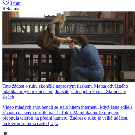
3 min
Reklama
Tato žádost o ruku skončila naprostým fiaskem. Matka odvážného
mladíka omylem zničila nejdůležitější den jeho života. Skončila v
slzách
Video mladých snoubenců se stalo hitem internetu, když žena sdílela
záznam na svém profilu na TikToku. Maminka muže omylem
přepnula telefon na přední kameru. Žádost o ruku je velká událost,
na kterou se muži často [...]...