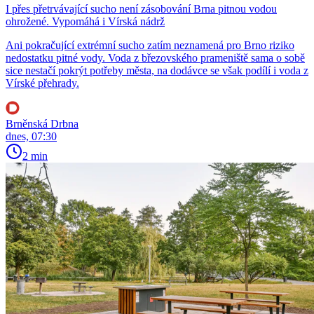
I přes přetrvávající sucho není zásobování Brna pitnou vodou
ohrožené. Vypomáhá i Vírská nádrž
Ani pokračující extrémní sucho zatím neznamená pro Brno riziko
nedostatku pitné vody. Voda z březovského prameniště sama o sobě
sice nestačí pokrýt potřeby města, na dodávce se však podílí i voda z
Vírské přehrady.
Brněnská Drbna
dnes, 07:30
2 min