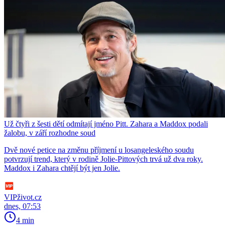
Už čtyři z šesti dětí odmítají jméno Pitt. Zahara a Maddox podali
žalobu, v září rozhodne soud
Dvě nové petice na změnu příjmení u losangeleského soudu
potvrzují trend, který v rodině Jolie-Pittových trvá už dva roky.
Maddox i Zahara chtějí být jen Jolie.
VIPživot.cz
dnes, 07:53
4 min