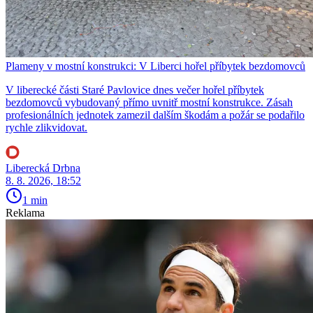
Plameny v mostní konstrukci: V Liberci hořel příbytek bezdomovců
V liberecké části Staré Pavlovice dnes večer hořel příbytek
bezdomovců vybudovaný přímo uvnitř mostní konstrukce. Zásah
profesionálních jednotek zamezil dalším škodám a požár se podařilo
rychle zlikvidovat.
Liberecká Drbna
8. 8. 2026, 18:52
1 min
Reklama