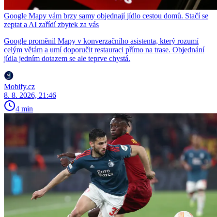
Google Mapy vám brzy samy objednají jídlo cestou domů. Stačí se
zeptat a AI zařídí zbytek za vás
Google proměnil Mapy v konverzačního asistenta, který rozumí
celým větám a umí doporučit restauraci přímo na trase. Objednání
jídla jedním dotazem se ale teprve chystá.
Mobify.cz
8. 8. 2026, 21:46
4 min