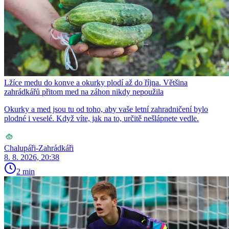
Lžíce medu do konve a okurky plodí až do října. Většina
zahrádkářů přitom med na záhon nikdy nepoužila
Okurky a med jsou tu od toho, aby vaše letní zahradničení bylo
plodné i veselé. Když víte, jak na to, určitě nešlápnete vedle.
Chalupáři-Zahrádkáři
8. 8. 2026, 20:38
2 min