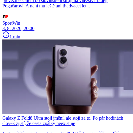
převezme štafetu po slovinském stroji na vítězství Tadeji
Pogačarovi. A není mu ještě ani třiadvacet let...
SportWin
8. 8. 2026, 20:06
1 min
Galaxy Z Fold8 Ultra stojí jmění, ale stojí za to. Po pár hodinách
člověk zjistí, že cesta zpátky neexistuje