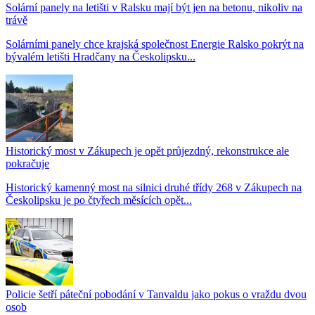
Solární panely na letišti v Ralsku mají být jen na betonu, nikoliv na
trávě
Solárními panely chce krajská společnost Energie Ralsko pokrýt na
bývalém letišti Hradčany na Českolipsku...
Historický most v Zákupech je opět průjezdný, rekonstrukce ale
pokračuje
Historický kamenný most na silnici druhé třídy 268 v Zákupech na
Českolipsku je po čtyřech měsících opět...
Policie šetří páteční pobodání v Tanvaldu jako pokus o vraždu dvou
osob