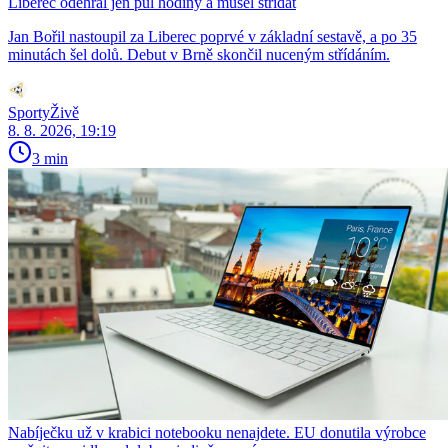
Liberec odehrál jen půl hodiny a musel střídat
Jan Bořil nastoupil za Liberec poprvé v základní sestavě, a po 35
minutách šel dolů. Debut v Brně skončil nuceným střídáním.
SportyŽivě
8. 8. 2026, 19:19
3 min
Nabíječku už v krabici notebooku nenajdete. EU donutila výrobce