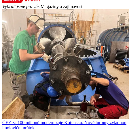
Vybrali jsme pro vás
Magazíny a zajímavosti
ČEZ za 100 milionů modernizuje Kořensko. Nové turbíny zvládnou
i poloviční průtok