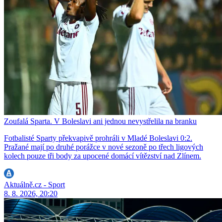
Zoufalá Sparta. V Boleslavi ani jednou nevystřelila na branku
Fotbalisté Sparty překvapivě prohráli v Mladé Boleslavi 0:2.
Pražané mají po druhé porážce v nové sezoně po třech ligových
kolech pouze tři body za upocené domácí vítězství nad Zlínem.
Aktuálně.cz - Sport
8. 8. 2026, 20:20