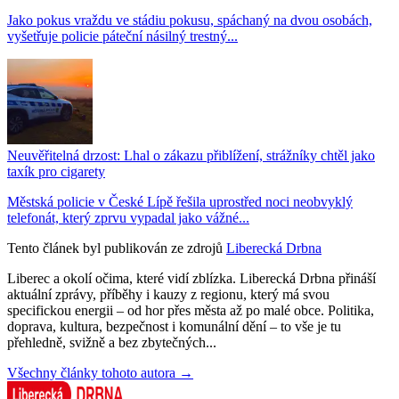
Jako pokus vraždu ve stádiu pokusu, spáchaný na dvou osobách,
vyšetřuje policie páteční násilný trestný...
Neuvěřitelná drzost: Lhal o zákazu přiblížení, strážníky chtěl jako
taxík pro cigarety
Městská policie v České Lípě řešila uprostřed noci neobvyklý
telefonát, který zprvu vypadal jako vážné...
Tento článek byl publikován ze zdrojů
Liberecká Drbna
Liberec a okolí očima, které vidí zblízka. Liberecká Drbna přináší
aktuální zprávy, příběhy i kauzy z regionu, který má svou
specifickou energii – od hor přes města až po malé obce. Politika,
doprava, kultura, bezpečnost i komunální dění – to vše je tu
přehledně, svižně a bez zbytečných...
Všechny články tohoto autora →