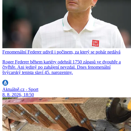
Fenomenální Federer udivil i počinem, za který se pohár nedává
Roger Federer během kariéry odehrál 1750 zápasů ve dvouhře a
čtyřhře. Ani jediný po zahájení nevzdal. Dnes fenomenální
švýcarský tenista slaví 45. narozeniny.
Aktuálně.cz - Sport
8. 8. 2026, 18:50