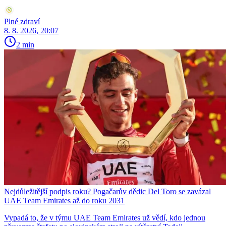
Plné zdraví
8. 8. 2026, 20:07
2 min
Nejdůležitější podpis roku? Pogačarův dědic Del Toro se zavázal
UAE Team Emirates až do roku 2031
Vypadá to, že v týmu UAE Team Emirates už vědí, kdo jednou