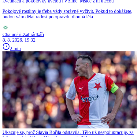
květináčů a pokojovky kvetou i v zimě. Mšice z ní utečou
Pokojové rostliny je třeba vždy správně vyživit. Pokud to dokážete,
budou vám dělat radost po opravdu dlouhá léta.
Chalupáři-Zahrádkáři
8. 8. 2026, 19:32
2 min
Ukazuje se, proč Slavia Bořila odstavila. Tělo už nespolupracuje, za