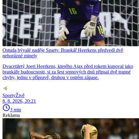
Ostuda bývalé naděje Sparty. Brankář Heerkens předvedl dvě
nehorázné minely
Dvacetiletý Joeri Heerkens, kterého Ajax před rokem kupoval jako
brankáře budoucnosti, si za šest srpnových dnů připsal dvě trapné
chyby, jednu v přípravě, druhou v ostrém zápase.
SportyŽivě
8. 8. 2026, 20:21
3 min
Reklama