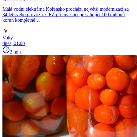
Malá vodní elektrárna Kořensko prochází největší modernizací za
34 let svého provozu. ČEZ při investici přesahující 100 milionů
korun kompletně…
Volty
dnes, 01:00
2 min