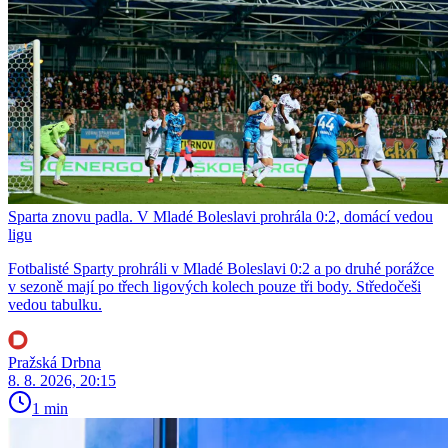
Sparta znovu padla. V Mladé Boleslavi prohrála 0:2, domácí vedou
ligu
Fotbalisté Sparty prohráli v Mladé Boleslavi 0:2 a po druhé porážce
v sezoně mají po třech ligových kolech pouze tři body. Středočeši
vedou tabulku.
Pražská Drbna
8. 8. 2026, 20:15
1 min