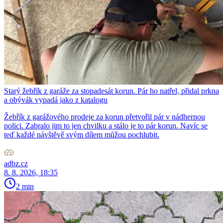
Starý žebřík z garáže za stopadesát korun. Pár ho natřel, přidal prkna
a obývák vypadá jako z katalogu
Žebřík z garážového prodeje za korun přetvořil pár v nádhernou
polici. Zabralo jim to jen chvilku a stálo je to pár korun. Navíc se
teď každé návštěvě svým dílem můžou pochlubit.
adbz.cz
8. 8. 2026, 18:35
2 min