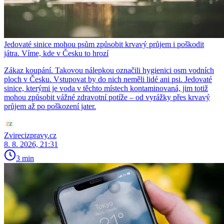
Jedovaté sinice mohou psům způsobit krvavý průjem i poškodit
játra. Víme, kde v Česku to hrozí
Zákaz koupání. Takovou nálepkou označili hygienici osm vodních
ploch v Česku. Vstupovat by do nich neměli lidé ani psi. Jedovaté
sinice, kterými je voda v těchto místech kontaminovaná, jim totiž
mohou způsobit vážné zdravotní potíže – od vyrážky přes krvavý
průjem až po poškození jater.
Zvirecizpravy.cz
8. 8. 2026, 21:31
3 min