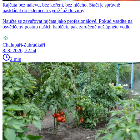
Rajčata bez nálevu, bez koření, bez ničeho. Stačí je správně
naskládat do sklenice a vydrží až do zimy
Naučte se zavařovat rajčata jako profesionálové. Pokud vsadíte na
osvědčený postup našich babiček, pak zaručeně nešlápnete vedle.
Chalupáři-Zahrádkáři
8. 8. 2026, 22:54
2 min