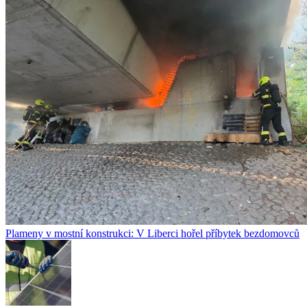
Plameny v mostní konstrukci: V Liberci hořel příbytek bezdomovců