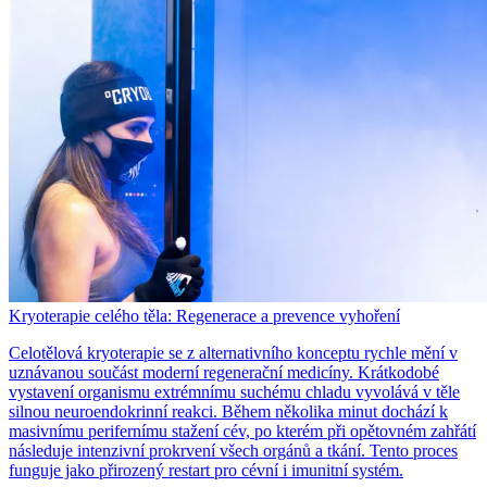
Kryoterapie celého těla: Regenerace a prevence vyhoření
Celotělová kryoterapie se z alternativního konceptu rychle mění v
uznávanou součást moderní regenerační medicíny. Krátkodobé
vystavení organismu extrémnímu suchému chladu vyvolává v těle
silnou neuroendokrinní reakci. Během několika minut dochází k
masivnímu perifernímu stažení cév, po kterém při opětovném zahřátí
následuje intenzivní prokrvení všech orgánů a tkání. Tento proces
funguje jako přirozený restart pro cévní i imunitní systém.