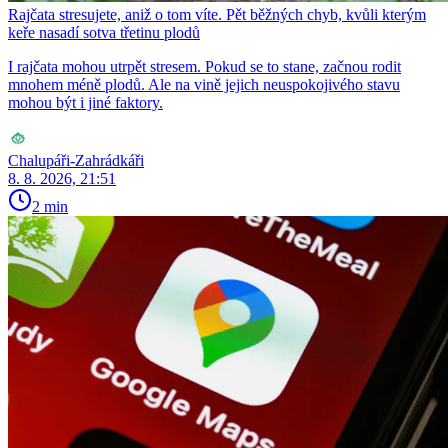
Rajčata stresujete, aniž o tom víte. Pět běžných chyb, kvůli kterým
keře nasadí sotva třetinu plodů
I rajčata mohou utrpět stresem. Pokud se to stane, začnou rodit
mnohem méně plodů. Ale na vině jejich neuspokojivého stavu
mohou být i jiné faktory.
Chalupáři-Zahrádkáři
8. 8. 2026, 21:51
2 min