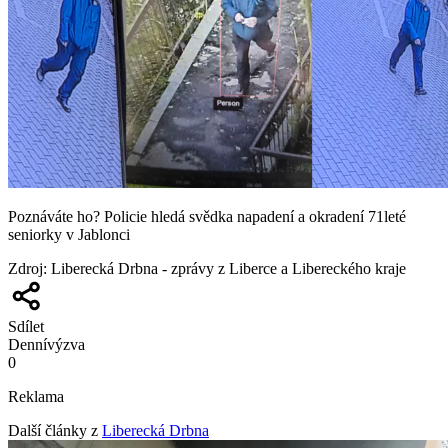
Poznáváte ho? Policie hledá svědka napadení a okradení 71leté
seniorky v Jablonci
Zdroj
:
Liberecká Drbna - zprávy z Liberce a Libereckého kraje
Sdílet
Denní
výzva
0
Reklama
Další články z
Liberecká Drbna