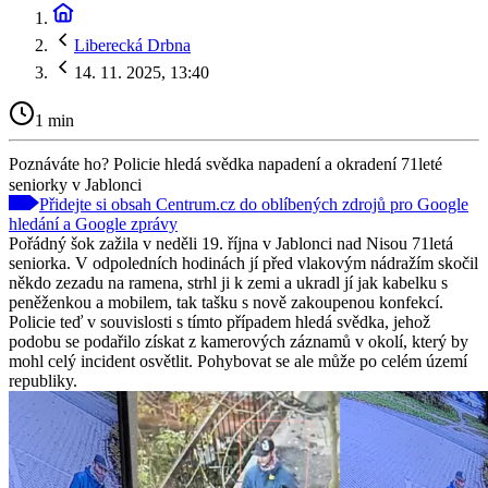
Liberecká Drbna
14. 11. 2025, 13:40
1 min
Poznáváte ho? Policie hledá svědka napadení a okradení 71leté
seniorky v Jablonci
Přidejte si obsah Centrum.cz do oblíbených zdrojů pro Google
hledání a Google zprávy
Pořádný šok zažila v neděli 19. října v Jablonci nad Nisou 71letá
seniorka. V odpoledních hodinách jí před vlakovým nádražím skočil
někdo zezadu na ramena, strhl ji k zemi a ukradl jí jak kabelku s
peněženkou a mobilem, tak tašku s nově zakoupenou konfekcí.
Policie teď v souvislosti s tímto případem hledá svědka, jehož
podobu se podařilo získat z kamerových záznamů v okolí, který by
mohl celý incident osvětlit. Pohybovat se ale může po celém území
republiky.