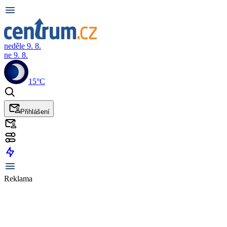
neděle 9. 8.
ne 9. 8.
15°C
Přihlášení
Reklama