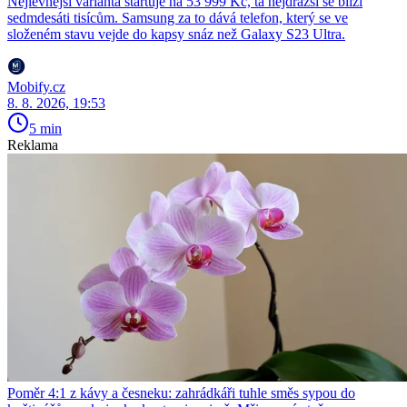
Nejlevnější varianta startuje na 53 999 Kč, ta nejdražší se blíží
sedmdesáti tisícům. Samsung za to dává telefon, který se ve
složeném stavu vejde do kapsy snáz než Galaxy S23 Ultra.
Mobify.cz
8. 8. 2026, 19:53
5 min
Reklama
Poměr 4:1 z kávy a česneku: zahrádkáři tuhle směs sypou do