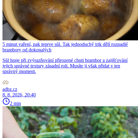
5 minut vaření, pak teprve sůl. Tak jednoduchý trik dělí rozpadlé
brambory od dokonalých
Sůl hraje při zvýrazňování přirozené chuti brambor a zajišťování
jejich správné textury zásadní roli. Musíte ji však přidat v ten
správný moment.
adbz.cz
8. 8. 2026, 20:40
2 min