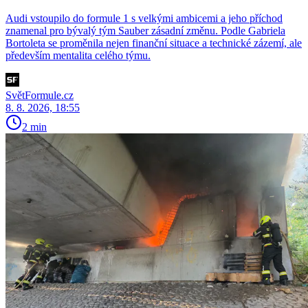
Audi vstoupilo do formule 1 s velkými ambicemi a jeho příchod
znamenal pro bývalý tým Sauber zásadní změnu. Podle Gabriela
Bortoleta se proměnila nejen finanční situace a technické zázemí, ale
především mentalita celého týmu.
SvětFormule.cz
8. 8. 2026, 18:55
2 min