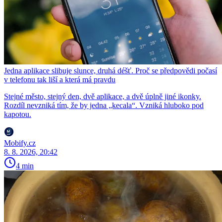
Jedna aplikace slibuje slunce, druhá déšť. Proč se předpovědi počasí
v telefonu tak liší a která má pravdu
Stejné město, stejný den, dvě aplikace, a dvě úplně jiné ikonky.
Rozdíl nevzniká tím, že by jedna „kecala“. Vzniká hluboko pod
kapotou.
Mobify.cz
8. 8. 2026, 20:42
4 min