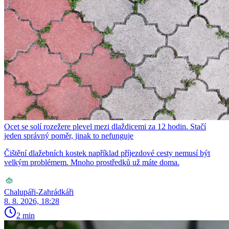
Ocet se solí rozežere plevel mezi dlaždicemi za 12 hodin. Stačí
jeden správný poměr, jinak to nefunguje
Čištění dlažebních kostek například příjezdové cesty nemusí být
velkým problémem. Mnoho prostředků už máte doma.
Chalupáři-Zahrádkáři
8. 8. 2026, 18:28
2 min