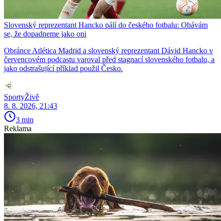
Slovenský reprezentant Hancko pálí do českého fotbalu: Obávám
se, že dopadneme jako oni
Obránce Atlética Madrid a slovenský reprezentant Dávid Hancko v
červencovém podcastu varoval před stagnací slovenského fotbalu, a
jako odstrašující příklad použil Česko.
SportyŽivě
8. 8. 2026, 21:43
3 min
Reklama