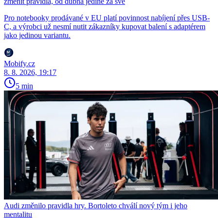
změnit pravidla, od dubna jedině za své
Pro notebooky prodávané v EU platí povinnost nabíjení přes USB-
C, a výrobci už nesmí nutit zákazníky kupovat balení s adaptérem
jako jedinou variantu.
Mobify.cz
8. 8. 2026, 19:17
5 min
Audi změnilo pravidla hry. Bortoleto chválí nový tým i jeho
mentalitu