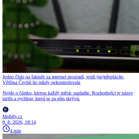
Jedno číslo na faktuře za internet prozradí, jestli (ne)přeplácíte.
Většina Čechů ho nikdy nekontrolovala
Nejde o částku, kterou každý měsíc zaplatíte. Rozhodující je název
tarifu a rychlost, která se za ním skrývá.
Mobify.cz
8. 8. 2026, 18:14
4 min