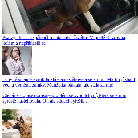
Psa vytáhli z rozpáleného auta sotva živého. Majitelé šli zrovna
kolem a nepřihlásili se
Tchyně si tajně vyrobila klíče a nastěhovala se k nim. Martin jí sbalil
věci a vyměnil zámky. Manželka plakala, ale stála za ním
Čtenář v dopise popisuje problém se svou tchyní, která se k nim
sprostě nastěhovala. On ale situaci vyřešil...