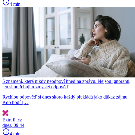
4 min
5 znamení, která nikdy neodpoví hned na zprávu. Nejsou ignoranti,
jen si potřebují rozmyslet odpověď
Rychlou odpověď si dnes skoro každý překládá jako důkaz zájmu.
Kdo hodí […]
Extrafit.cz
dnes, 09:44
4 min