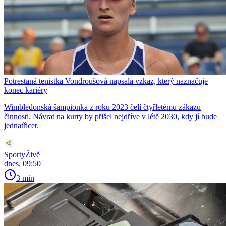
Potrestaná tenistka Vondroušová napsala vzkaz, který naznačuje
konec kariéry
Wimbledonská šampionka z roku 2023 čelí čtyřletému zákazu
činnosti. Návrat na kurty by přišel nejdříve v létě 2030, kdy jí bude
jednatřicet.
SportyŽivě
dnes, 09:50
3 min