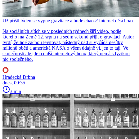
Už příští týden se vypne gravitace a bude chaos? Internet děsí hoax
Na sociálních sítích se v posledních týdnech šíří video, podle
kterého má Země 12. srpna na sedm sekund přijít o gravitaci. Autor
tvrdí, že lidé začnou levitovat, následný pád si vyžádá desítky
milionů obětí a americká NASA o všem údajně ví, jen to tají. Ve
skutečnosti ale jde o další internetový hoax, který nemá s fyzikou
nic společného.
Hradecká Drbna
dnes, 09:35
3 min