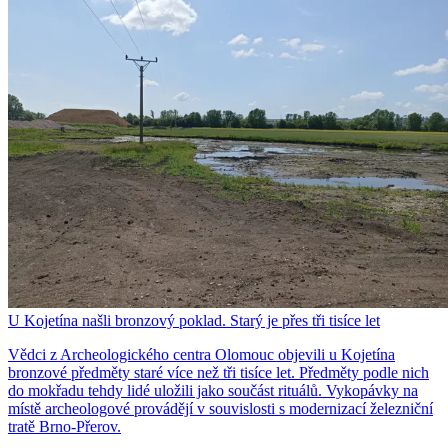
U Kojetína našli bronzový poklad. Starý je přes tři tisíce let
Vědci z Archeologického centra Olomouc objevili u Kojetína
bronzové předměty staré více než tři tisíce let. Předměty podle nich
do mokřadu tehdy lidé uložili jako součást rituálů. Vykopávky na
místě archeologové provádějí v souvislosti s modernizací železniční
tratě Brno-Přerov.