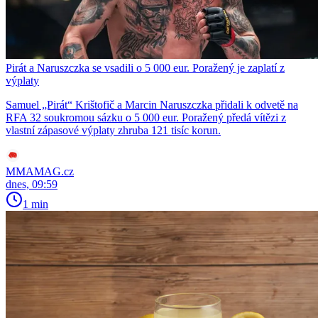
Pirát a Naruszczka se vsadili o 5 000 eur. Poražený je zaplatí z
výplaty
Samuel „Pirát“ Krištofič a Marcin Naruszczka přidali k odvetě na
RFA 32 soukromou sázku o 5 000 eur. Poražený předá vítězi z
vlastní zápasové výplaty zhruba 121 tisíc korun.
MMAMAG.cz
dnes, 09:59
1 min