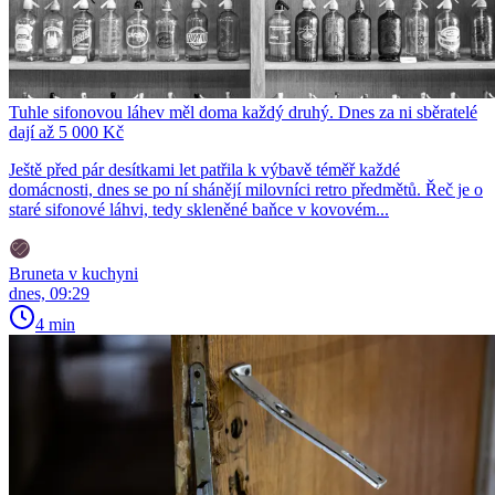
Tuhle sifonovou láhev měl doma každý druhý. Dnes za ni sběratelé
dají až 5 000 Kč
Ještě před pár desítkami let patřila k výbavě téměř každé
domácnosti, dnes se po ní shánějí milovníci retro předmětů. Řeč je o
staré sifonové láhvi, tedy skleněné baňce v kovovém...
Bruneta v kuchyni
dnes, 09:29
4 min