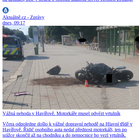
Aktuálně.cz - Zprávy
dnes, 09:17
Vážná nehoda v Havířově. Motorkáře musel odvézt vrtulník
Včera odpoledne došlo k vážné dopravní nehodě na Hlavní třídě v
Havířově. Řidič osobního auta nedal přednost motorkáři, ten po
srážce skončil až na chodníku a do nemocnice ho vezl vrtulník.