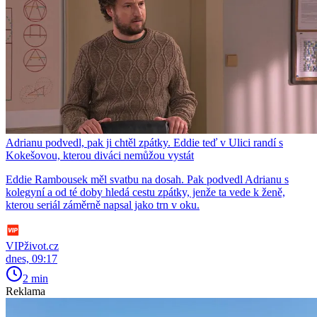
Adrianu podvedl, pak ji chtěl zpátky. Eddie teď v Ulici randí s
Kokešovou, kterou diváci nemůžou vystát
Eddie Rambousek měl svatbu na dosah. Pak podvedl Adrianu s
kolegyní a od té doby hledá cestu zpátky, jenže ta vede k ženě,
kterou seriál záměrně napsal jako trn v oku.
VIPživot.cz
dnes, 09:17
2 min
Reklama