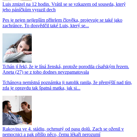
Luis zmizel na 12 hodin. Vrátil se se vzkazem od souseda, který
jeho páníčkům vyrazil dech
Pes je nejen nejlepším přítelem člověka, projevuje se také jako
zachránce. To dosvědčil také Luis, který se...
Tchán jí řekl, že je líná ženská, protože porodila císařským řezem.
Aneta (27) se z toho dodnes nevzpamatovala
Tchánova nemístná poznámka ji natolik ranila, že přemýšlí nad tím,
zda je opravdu tak špatná matka, jak si...
Rakovina ve 4. stádiu, ochrnutý od pasu dolů. Zach se oženil v
nemocnici a pak přišlo něco, čemu lékaři nerozumí