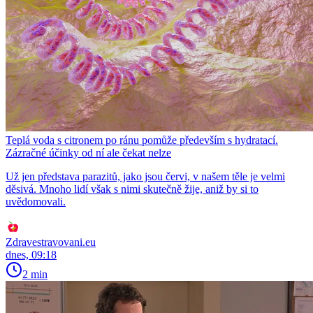
Teplá voda s citronem po ránu pomůže především s hydratací.
Zázračné účinky od ní ale čekat nelze
Už jen představa parazitů, jako jsou červi, v našem těle je velmi
děsivá. Mnoho lidí však s nimi skutečně žije, aniž by si to
uvědomovali.
Zdravestravovani.eu
dnes, 09:18
2 min