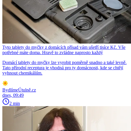
Tyto tablety do myčky z domácích přísad vám ušetří tisíce Kč. Vše
potřebné máte doma. Hravě to zvládne naprosto každý
Domácí tablety do myčky lze vyrobit poměrně snadno a také levně.
Tato přírodní receptura je vhodná pro ty domácnosti, kde se chtějí
vyhnout chemikáliím.
BydlímeÚtulně.cz
dnes, 09:49
2 min