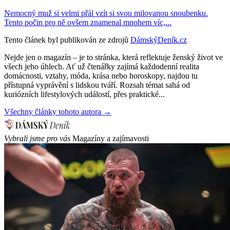
Nemocný muž si velmi přál vzít si svou milovanou snoubenku.
Tento počin pro ně ovšem znamenal mnohem víc,...
Tento článek byl publikován ze zdrojů
DámskýDeník.cz
Nejde jen o magazín – je to stránka, která reflektuje ženský život ve
všech jeho úhlech. Ať už čtenářky zajímá každodenní realita
domácnosti, vztahy, móda, krása nebo horoskopy, najdou tu
přístupná vyprávění s lidskou tváří. Rozsah témat sahá od
kuriózních lifestylových událostí, přes praktické...
Všechny články tohoto autora →
Vybrali jsme pro vás
Magazíny a zajímavosti