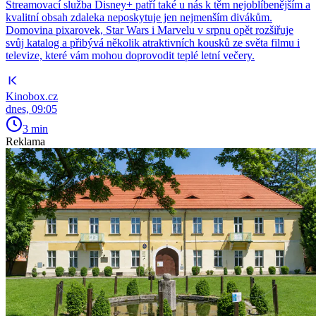
Streamovací služba Disney+ patří také u nás k těm nejoblíbenějším a
kvalitní obsah zdaleka neposkytuje jen nejmenším divákům.
Domovina pixarovek, Star Wars i Marvelu v srpnu opět rozšiřuje
svůj katalog a přibývá několik atraktivních kousků ze světa filmu i
televize, které vám mohou doprovodit teplé letní večery.
Kinobox.cz
dnes, 09:05
3 min
Reklama