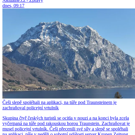
Aktuálně.cz - Zprávy
dnes, 09:17
Češi slepě spoléhali na aplikaci, na túře pod Traunsteinem je
zachraňoval policejní vrtulník
Skupina čtyř českých turistů se ocitla v nouzi a na konci byla zcela
vyčerpaná na túře pod rakouskou horou Traunstein. Zachraňovat je
musel policejní vrtulník. Češi přecenili své síly a slepě se spoléhali
na aplikaci, píše v neděli o sobotní události server Kronen Zeitung.