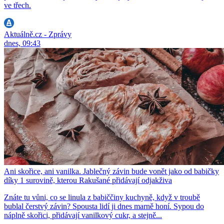
ve třech.
Aktuálně.cz - Zprávy
dnes, 09:43
Ani skořice, ani vanilka. Jablečný závin bude vonět jako od babičky
díky 1 surovině, kterou Rakušané přidávají odjakživa
Znáte tu vůni, co se linula z babiččiny kuchyně, když v troubě
bublal čerstvý závin? Spousta lidí ji dnes marně honí. Sypou do
náplně skořici, přidávají vanilkový cukr, a stejně...