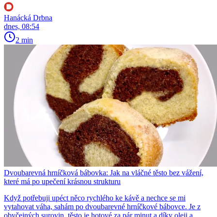
Hanácká Drbna
dnes, 08:54
2 min
Dvoubarevná hrníčková bábovka: Jak na vláčné těsto bez vážení,
které má po upečení krásnou strukturu
Když potřebuji upéct něco rychlého ke kávě a nechce se mi
vytahovat váha, sahám po dvoubarevné hrníčkové bábovce. Je z
obyčejných surovin, těsto je hotové za pár minut a díky oleji a