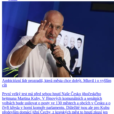
Ambiciózní lídr prozradil, která města chce dobýt. Mluvil i o vyšším
cíli
První velký test má před sebou hnutí Naše Česko jihočeského
hejtmana Martina Kuby. V říjnových komunálních a senátních
volbách bude usilovat o posty ve 130 městech a obcích v Česku a o
čtyři křesla v horní komoře parlamentu. Důležité jsou ale pro Kubu
především domácí jižní Čechy, z krajských měst to hnutí zkusí jen