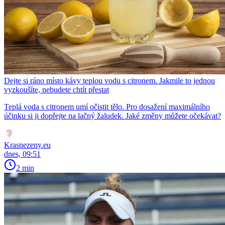
Dejte si ráno místo kávy teplou vodu s citronem. Jakmile to jednou
vyzkoušíte, nebudete chtít přestat
Teplá voda s citronem umí očistit tělo. Pro dosažení maximálního
účinku si ji dopřejte na lačný žaludek. Jaké změny můžete očekávat?
Krasnezeny.eu
dnes, 09:51
2 min