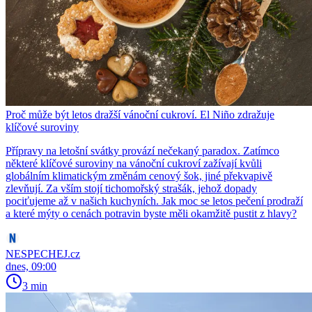
Proč může být letos dražší vánoční cukroví. El Niño zdražuje
klíčové suroviny
Přípravy na letošní svátky provází nečekaný paradox. Zatímco
některé klíčové suroviny na vánoční cukroví zažívají kvůli
globálním klimatickým změnám cenový šok, jiné překvapivě
zlevňují. Za vším stojí tichomořský strašák, jehož dopady
pociťujeme až v našich kuchyních. Jak moc se letos pečení prodraží
a které mýty o cenách potravin byste měli okamžitě pustit z hlavy?
NESPECHEJ.cz
dnes, 09:00
3 min