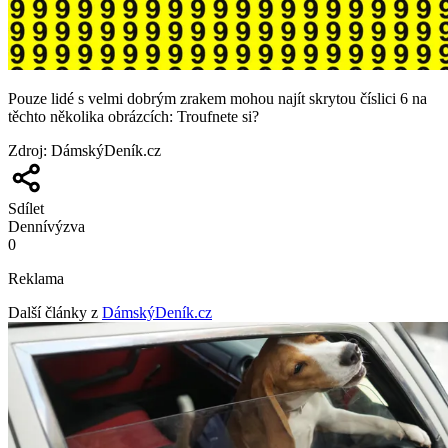
Pouze lidé s velmi dobrým zrakem mohou najít skrytou číslici 6 na
těchto několika obrázcích: Troufnete si?
Zdroj
:
DámskýDeník.cz
Sdílet
Denní
výzva
0
Reklama
Další články z
DámskýDeník.cz