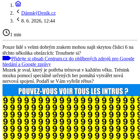
DámskýDeník.cz
8. 6. 2026, 12:44
1 min
Pouze lidé s velmi dobrým zrakem mohou najít skrytou číslici 6 na
těchto několika obrázcích: Troufnete si?
Přidejte si obsah Centrum.cz do oblíbených zdrojů pro Google
hledání a Google zprávy
Mozek je sval, který je potřeba trénovat v každém věku. Trénink
mozku pomocí speciálně určených her pomáhá vytvářet nová
nervová spojení. Podaří se Vám vyřešit rébus?