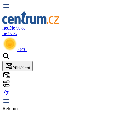
neděle 9. 8.
ne 9. 8.
26°C
Přihlášení
Reklama