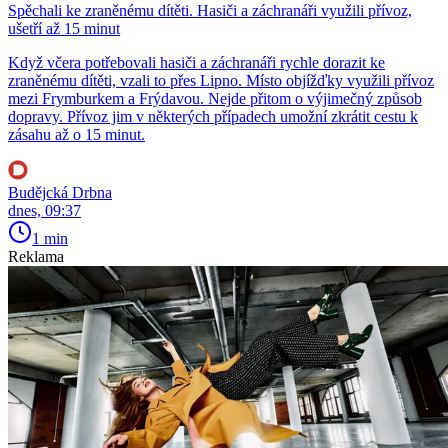
Spěchali ke zraněnému dítěti. Hasiči a záchranáři využili přívoz,
ušetří až 15 minut
Když včera potřebovali hasiči a záchranáři rychle dorazit ke
zraněnému dítěti, vzali to přes Lipno. Místo objížďky využili přívoz
mezi Frymburkem a Frýdavou. Nejde přitom o výjimečný způsob
dopravy. Přívoz jim v některých případech umožní zkrátit cestu k
zásahu až o 15 minut.
Budějcká Drbna
dnes, 09:37
1 min
Reklama