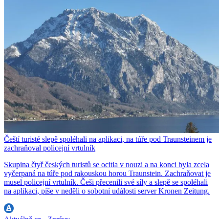
Čeští turisté slepě spoléhali na aplikaci, na túře pod Traunsteinem je
zachraňoval policejní vrtulník
Skupina čtyř českých turistů se ocitla v nouzi a na konci byla zcela
vyčerpaná na túře pod rakouskou horou Traunstein. Zachraňovat je
musel policejní vrtulník. Češi přecenili své síly a slepě se spoléhali
na aplikaci, píše v neděli o sobotní události server Kronen Zeitung.