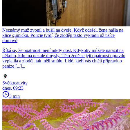
Neznámý muž zvonil a bušil na dveře. Když odešel, žena našla na
klice gumičku. Policie tvrdí, že zloději takto vykradli už tisíce
domovů
Říká se, že opatrnosti není nikdy dost. Kdykoliv můžete narazit na
někoho, kdo má nekalé úmysly. Této ženě se její opatrnost opravdu
vyplatila a zloději tak měli smůlu. Lidé, kteří vás chtějí připravit o
peníze [...]...
Světkreativity
dnes, 09:23
3 min