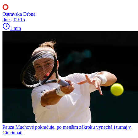
Ostravská Drbna
dnes, 09:15
1 min
Pauza Muchové pokračuje, po menším zákroku vynechá i turnaj v
Cincinnati