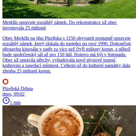
Merklín opravuje rozsáhlý zámek. Do rekonstrukce už obec
investovala 25 milionů
Obec Merklín na jihu Plzeňska s 1150 obyvateli postupně opravuje
rozsáhlý zámek, který získala do majetku po roce 1990. Dokončuje
přestavbu kinosálu v patře za více než čtyři miliony korun, z něhož
bude společenský sál až pro 150 lidí. Hotovo má být v listopadu.
Obec už opravila střechy, vybudovala nové plynové topení,
knihovnu a zasedací místnost. Celkem už do kulturní památky dala
zhruba 25 milionů korun.
Plzeňská Drbna
dnes, 09:02
1 min