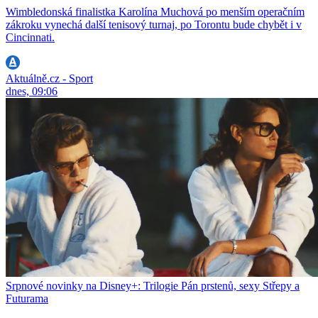
Wimbledonská finalistka Karolína Muchová po menším operačním
zákroku vynechá další tenisový turnaj, po Torontu bude chybět i v
Cincinnati.
Aktuálně.cz - Sport
dnes, 09:06
Srpnové novinky na Disney+: Trilogie Pán prstenů, sexy Střepy a
Futurama