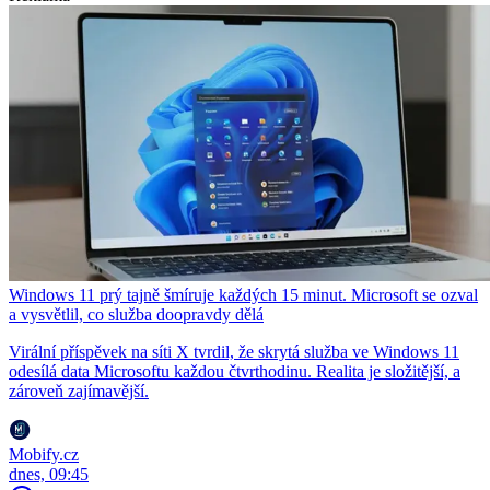
Windows 11 prý tajně šmíruje každých 15 minut. Microsoft se ozval
a vysvětlil, co služba doopravdy dělá
Virální příspěvek na síti X tvrdil, že skrytá služba ve Windows 11
odesílá data Microsoftu každou čtvrthodinu. Realita je složitější, a
zároveň zajímavější.
Mobify.cz
dnes, 09:45