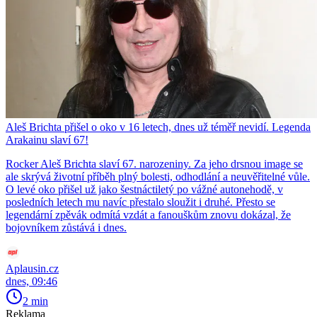
Aleš Brichta přišel o oko v 16 letech, dnes už téměř nevidí. Legenda
Arakainu slaví 67!
Rocker Aleš Brichta slaví 67. narozeniny. Za jeho drsnou image se
ale skrývá životní příběh plný bolesti, odhodlání a neuvěřitelné vůle.
O levé oko přišel už jako šestnáctiletý po vážné autonehodě, v
posledních letech mu navíc přestalo sloužit i druhé. Přesto se
legendární zpěvák odmítá vzdát a fanouškům znovu dokázal, že
bojovníkem zůstává i dnes.
Aplausin.cz
dnes, 09:46
2 min
Reklama