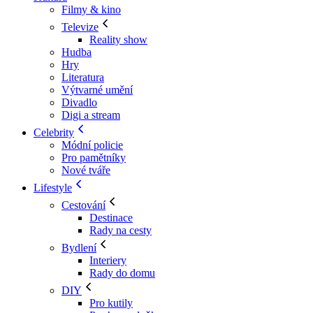
Filmy & kino
Televize
Reality show
Hudba
Hry
Literatura
Výtvarné umění
Divadlo
Digi a stream
Celebrity
Módní policie
Pro pamětníky
Nové tváře
Lifestyle
Cestování
Destinace
Rady na cesty
Bydlení
Interiery
Rady do domu
DIY
Pro kutily