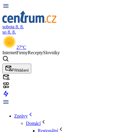
sobota 8. 8.
so 8. 8.
27°C
Internet
Firmy
Recepty
Slovníky
Přihlášení
Zprávy
Domácí
Regionální