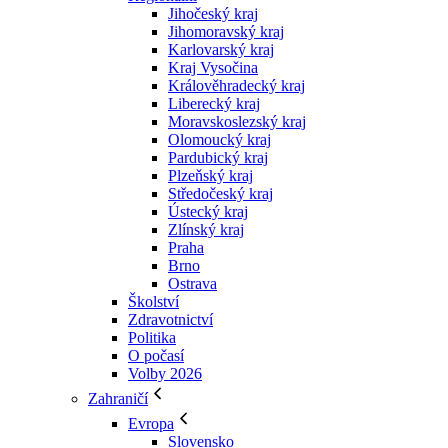
Jihočeský kraj
Jihomoravský kraj
Karlovarský kraj
Kraj Vysočina
Králověhradecký kraj
Liberecký kraj
Moravskoslezský kraj
Olomoucký kraj
Pardubický kraj
Plzeňský kraj
Středočeský kraj
Ústecký kraj
Zlínský kraj
Praha
Brno
Ostrava
Školství
Zdravotnictví
Politika
O počasí
Volby 2026
Zahraničí
Evropa
Slovensko