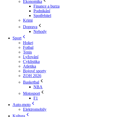
Ekonomika
Finance a burza
Podnikání
Spotřebitel
Krimi
Doprava
Nehody
Sport
Hokej
Fotbal
Tenis
Lyžování
Cyklistika
Atletika
Bojové sporty
ZOH 2026
Basketbal
NBA
Motosport
F1
Auto-moto
Elektromobily
Kultura