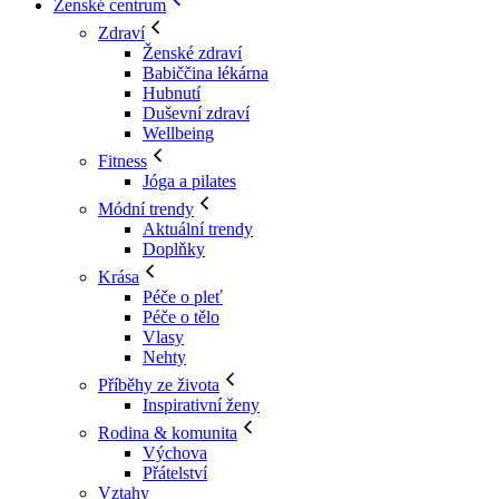
Ženské centrum
Zdraví
Ženské zdraví
Babiččina lékárna
Hubnutí
Duševní zdraví
Wellbeing
Fitness
Jóga a pilates
Módní trendy
Aktuální trendy
Doplňky
Krása
Péče o pleť
Péče o tělo
Vlasy
Nehty
Příběhy ze života
Inspirativní ženy
Rodina & komunita
Výchova
Přátelství
Vztahy