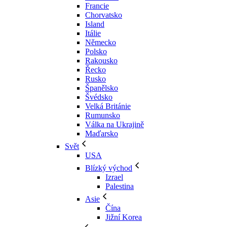
Francie
Chorvatsko
Island
Itálie
Německo
Polsko
Rakousko
Řecko
Rusko
Španělsko
Švédsko
Velká Británie
Rumunsko
Válka na Ukrajině
Maďarsko
Svět
USA
Blízký východ
Izrael
Palestina
Asie
Čína
Jižní Korea