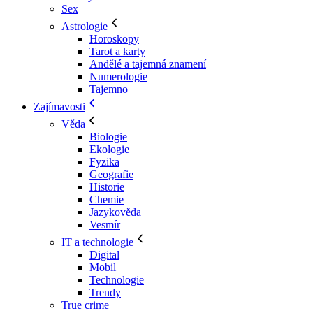
Sex
Astrologie
Horoskopy
Tarot a karty
Andělé a tajemná znamení
Numerologie
Tajemno
Zajímavosti
Věda
Biologie
Ekologie
Fyzika
Geografie
Historie
Chemie
Jazykověda
Vesmír
IT a technologie
Digital
Mobil
Technologie
Trendy
True crime