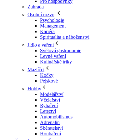
Pro hospodyňky
Zahrada
Osobní rozvoj
Psychologie
Management
Kariéra
Spiritualita a náboženství
Jídlo a vaření
Světová gastronomie
Levné vaření
Kulinářské triky
Mazlíčci
Kočky
Pejskové
Hobby
Modelářství
Včelařství
Rybaření
Letectví
Automobilismus
Adrenalin
Sběratelství
Houbaření