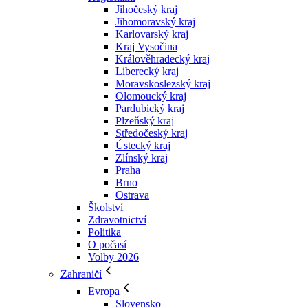
Jihočeský kraj
Jihomoravský kraj
Karlovarský kraj
Kraj Vysočina
Králověhradecký kraj
Liberecký kraj
Moravskoslezský kraj
Olomoucký kraj
Pardubický kraj
Plzeňský kraj
Středočeský kraj
Ústecký kraj
Zlínský kraj
Praha
Brno
Ostrava
Školství
Zdravotnictví
Politika
O počasí
Volby 2026
Zahraničí
Evropa
Slovensko