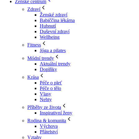
Ženské centrum
Zdraví
Ženské zdraví
Babiččina lékárna
Hubnutí
Duševní zdraví
Wellbeing
Fitness
Jóga a pilates
Módní trendy
Aktuální trendy
Doplňky
Krása
Péče o pleť
Péče o tělo
Vlasy
Nehty
Příběhy ze života
Inspirativní ženy
Rodina & komunita
Výchova
Přátelství
Vztahy