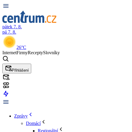
pátek 7. 8.
pá 7. 8.
26°C
Internet
Firmy
Recepty
Slovníky
Přihlášení
Zprávy
Domácí
Regionální