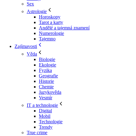
Sex
Astrologie
Horoskopy
Tarot a karty
Andělé a tajemná znamení
Numerologie
Tajemno
Zajímavosti
Věda
Biologie
Ekologie
Fyzika
Geografie
Historie
Chemie
Jazykověda
Vesmír
IT a technologie
Digital
Mobil
Technologie
Trendy
True crime