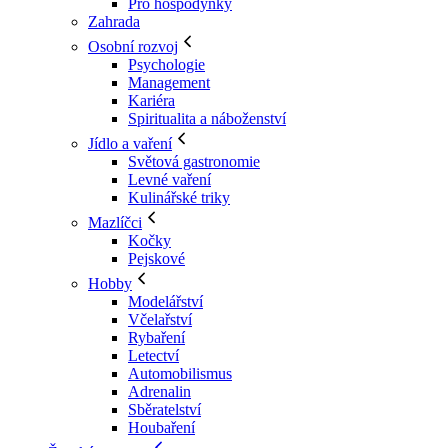
Pro hospodyňky
Zahrada
Osobní rozvoj
Psychologie
Management
Kariéra
Spiritualita a náboženství
Jídlo a vaření
Světová gastronomie
Levné vaření
Kulinářské triky
Mazlíčci
Kočky
Pejskové
Hobby
Modelářství
Včelařství
Rybaření
Letectví
Automobilismus
Adrenalin
Sběratelství
Houbaření