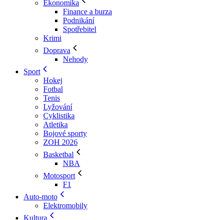
Ekonomika
Finance a burza
Podnikání
Spotřebitel
Krimi
Doprava
Nehody
Sport
Hokej
Fotbal
Tenis
Lyžování
Cyklistika
Atletika
Bojové sporty
ZOH 2026
Basketbal
NBA
Motosport
F1
Auto-moto
Elektromobily
Kultura