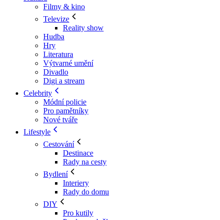
Filmy & kino
Televize
Reality show
Hudba
Hry
Literatura
Výtvarné umění
Divadlo
Digi a stream
Celebrity
Módní policie
Pro pamětníky
Nové tváře
Lifestyle
Cestování
Destinace
Rady na cesty
Bydlení
Interiery
Rady do domu
DIY
Pro kutily