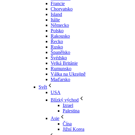
Francie
Chorvatsko
Island
Itálie
Německo
Polsko
Rakousko
Řecko
Rusko
Španělsko
Švédsko
Velká Británie
Rumunsko
Válka na Ukrajině
Maďarsko
Svět
USA
Blízký východ
Izrael
Palestina
Asie
Čína
Jižní Korea