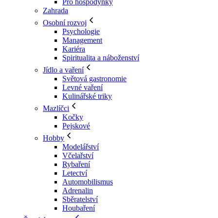
Pro hospodyňky
Zahrada
Osobní rozvoj
Psychologie
Management
Kariéra
Spiritualita a náboženství
Jídlo a vaření
Světová gastronomie
Levné vaření
Kulinářské triky
Mazlíčci
Kočky
Pejskové
Hobby
Modelářství
Včelařství
Rybaření
Letectví
Automobilismus
Adrenalin
Sběratelství
Houbaření