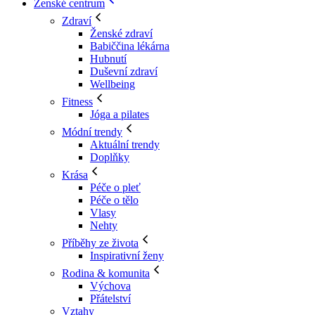
Ženské centrum
Zdraví
Ženské zdraví
Babiččina lékárna
Hubnutí
Duševní zdraví
Wellbeing
Fitness
Jóga a pilates
Módní trendy
Aktuální trendy
Doplňky
Krása
Péče o pleť
Péče o tělo
Vlasy
Nehty
Příběhy ze života
Inspirativní ženy
Rodina & komunita
Výchova
Přátelství
Vztahy