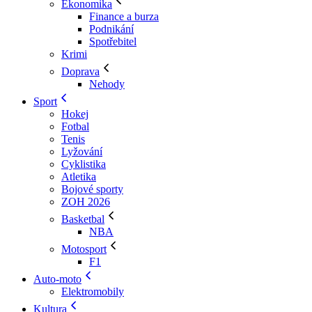
Ekonomika
Finance a burza
Podnikání
Spotřebitel
Krimi
Doprava
Nehody
Sport
Hokej
Fotbal
Tenis
Lyžování
Cyklistika
Atletika
Bojové sporty
ZOH 2026
Basketbal
NBA
Motosport
F1
Auto-moto
Elektromobily
Kultura