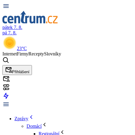
pátek 7. 8.
pá 7. 8.
23°C
Internet
Firmy
Recepty
Slovníky
Přihlášení
Zprávy
Domácí
Regionální