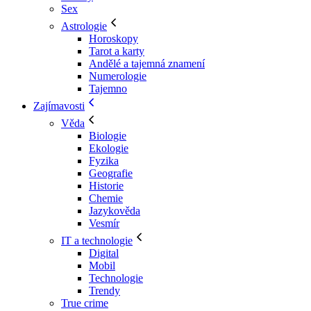
Sex
Astrologie
Horoskopy
Tarot a karty
Andělé a tajemná znamení
Numerologie
Tajemno
Zajímavosti
Věda
Biologie
Ekologie
Fyzika
Geografie
Historie
Chemie
Jazykověda
Vesmír
IT a technologie
Digital
Mobil
Technologie
Trendy
True crime