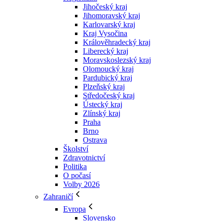
Jihočeský kraj
Jihomoravský kraj
Karlovarský kraj
Kraj Vysočina
Králověhradecký kraj
Liberecký kraj
Moravskoslezský kraj
Olomoucký kraj
Pardubický kraj
Plzeňský kraj
Středočeský kraj
Ústecký kraj
Zlínský kraj
Praha
Brno
Ostrava
Školství
Zdravotnictví
Politika
O počasí
Volby 2026
Zahraničí
Evropa
Slovensko