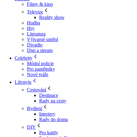
Filmy & kino
Televize
Reality show
Hudba
Hry
Literatura
Výtvarné umění
Divadlo
Digi a stream
Celebrity
Módní policie
Pro pamětníky
Nové tváře
Lifestyle
Cestování
Destinace
Rady na cesty
Bydlení
Interiery
Rady do domu
DIY
Pro kutily