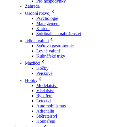
Pro hospodyňky
Zahrada
Osobní rozvoj
Psychologie
Management
Kariéra
Spiritualita a náboženství
Jídlo a vaření
Světová gastronomie
Levné vaření
Kulinářské triky
Mazlíčci
Kočky
Pejskové
Hobby
Modelářství
Včelařství
Rybaření
Letectví
Automobilismus
Adrenalin
Sběratelství
Houbaření