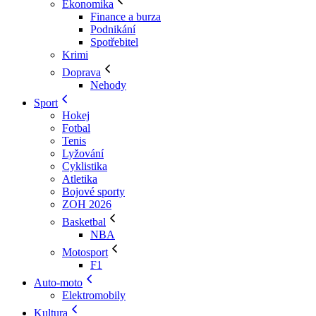
Ekonomika
Finance a burza
Podnikání
Spotřebitel
Krimi
Doprava
Nehody
Sport
Hokej
Fotbal
Tenis
Lyžování
Cyklistika
Atletika
Bojové sporty
ZOH 2026
Basketbal
NBA
Motosport
F1
Auto-moto
Elektromobily
Kultura