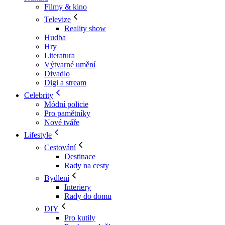
Filmy & kino
Televize
Reality show
Hudba
Hry
Literatura
Výtvarné umění
Divadlo
Digi a stream
Celebrity
Módní policie
Pro pamětníky
Nové tváře
Lifestyle
Cestování
Destinace
Rady na cesty
Bydlení
Interiery
Rady do domu
DIY
Pro kutily