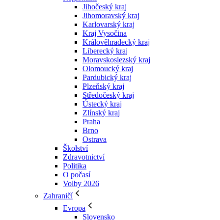
Jihočeský kraj
Jihomoravský kraj
Karlovarský kraj
Kraj Vysočina
Králověhradecký kraj
Liberecký kraj
Moravskoslezský kraj
Olomoucký kraj
Pardubický kraj
Plzeňský kraj
Středočeský kraj
Ústecký kraj
Zlínský kraj
Praha
Brno
Ostrava
Školství
Zdravotnictví
Politika
O počasí
Volby 2026
Zahraničí
Evropa
Slovensko