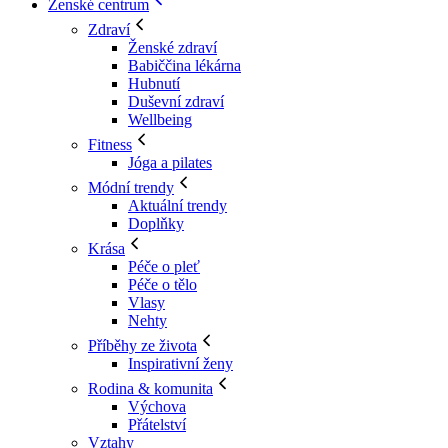
Ženské centrum
Zdraví
Ženské zdraví
Babiččina lékárna
Hubnutí
Duševní zdraví
Wellbeing
Fitness
Jóga a pilates
Módní trendy
Aktuální trendy
Doplňky
Krása
Péče o pleť
Péče o tělo
Vlasy
Nehty
Příběhy ze života
Inspirativní ženy
Rodina & komunita
Výchova
Přátelství
Vztahy