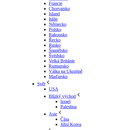
Francie
Chorvatsko
Island
Itálie
Německo
Polsko
Rakousko
Řecko
Rusko
Španělsko
Švédsko
Velká Británie
Rumunsko
Válka na Ukrajině
Maďarsko
Svět
USA
Blízký východ
Izrael
Palestina
Asie
Čína
Jižní Korea