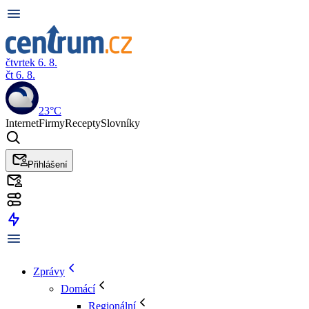
čtvrtek 6. 8.
čt 6. 8.
23°C
Internet
Firmy
Recepty
Slovníky
Přihlášení
Zprávy
Domácí
Regionální