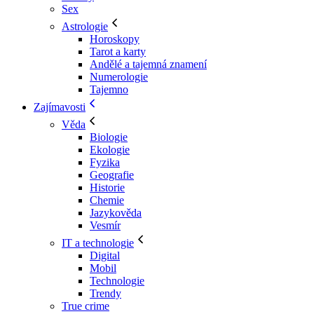
Sex
Astrologie
Horoskopy
Tarot a karty
Andělé a tajemná znamení
Numerologie
Tajemno
Zajímavosti
Věda
Biologie
Ekologie
Fyzika
Geografie
Historie
Chemie
Jazykověda
Vesmír
IT a technologie
Digital
Mobil
Technologie
Trendy
True crime