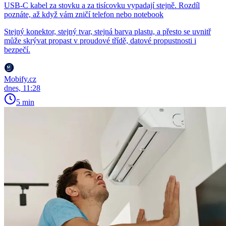
USB-C kabel za stovku a za tisícovku vypadají stejně. Rozdíl
poznáte, až když vám zničí telefon nebo notebook
Stejný konektor, stejný tvar, stejná barva plastu, a přesto se uvnitř
může skrývat propast v proudové třídě, datové propustnosti i
bezpečí.
Mobify.cz
dnes, 11:28
5 min