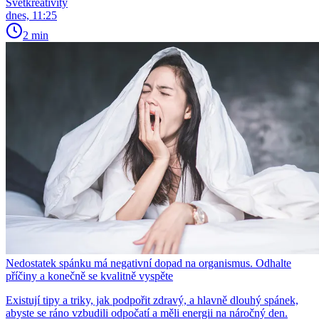
Světkreativity
dnes, 11:25
2 min
Nedostatek spánku má negativní dopad na organismus. Odhalte
příčiny a konečně se kvalitně vyspěte
Existují tipy a triky, jak podpořit zdravý, a hlavně dlouhý spánek,
abyste se ráno vzbudili odpočatí a měli energii na náročný den.