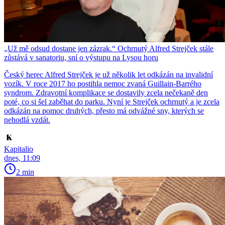
„Už mě odsud dostane jen zázrak.“ Ochrnutý Alfred Strejček stále
zůstává v sanatoriu, sní o výstupu na Lysou horu
Český herec Alfred Strejček je už několik let odkázán na invalidní
vozík. V roce 2017 ho postihla nemoc zvaná Guillain-Barrého
syndrom. Zdravotní komplikace se dostavily zcela nečekaně den
poté, co si šel zaběhat do parku. Nyní je Strejček ochrnutý a je zcela
odkázán na pomoc druhých, přesto má odvážné sny, kterých se
nehodlá vzdát.
Kapitalio
dnes, 11:09
2 min