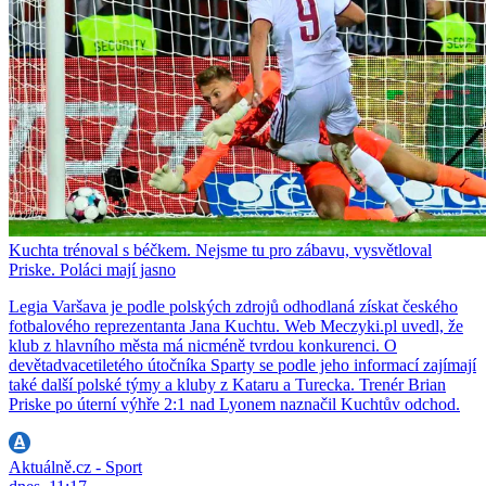
Kuchta trénoval s béčkem. Nejsme tu pro zábavu, vysvětloval
Priske. Poláci mají jasno
Legia Varšava je podle polských zdrojů odhodlaná získat českého
fotbalového reprezentanta Jana Kuchtu. Web Meczyki.pl uvedl, že
klub z hlavního města má nicméně tvrdou konkurenci. O
devětadvacetiletého útočníka Sparty se podle jeho informací zajímají
také další polské týmy a kluby z Kataru a Turecka. Trenér Brian
Priske po úterní výhře 2:1 nad Lyonem naznačil Kuchtův odchod.
Aktuálně.cz - Sport