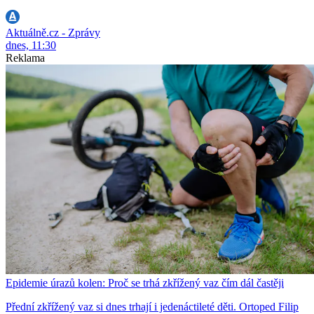
Aktuálně.cz - Zprávy
dnes, 11:30
Reklama
Epidemie úrazů kolen: Proč se trhá zkřížený vaz čím dál častěji
Přední zkřížený vaz si dnes trhají i jedenáctileté děti. Ortoped Filip