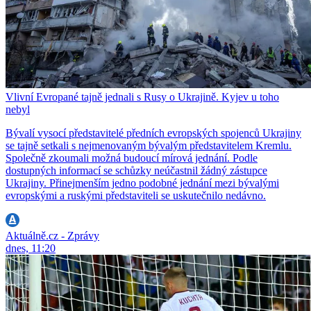
Vlivní Evropané tajně jednali s Rusy o Ukrajině. Kyjev u toho
nebyl
Bývalí vysocí představitelé předních evropských spojenců Ukrajiny
se tajně setkali s nejmenovaným bývalým představitelem Kremlu.
Společně zkoumali možná budoucí mírová jednání. Podle
dostupných informací se schůzky neúčastnil žádný zástupce
Ukrajiny. Přinejmenším jedno podobné jednání mezi bývalými
evropskými a ruskými představiteli se uskutečnilo nedávno.
Aktuálně.cz - Zprávy
dnes, 11:20