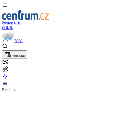
čtvrtek 6. 8.
čt 6. 8.
28°C
Přihlášení
Reklama