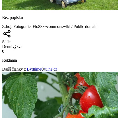
Bez popisku
Zdroj
:
Fotografie: Flo888~commonswiki / Public domain
Sdílet
Denní
výzva
0
Reklama
Další články z
BydlímeÚtulně.cz