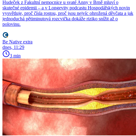
Hudeček z Fakultní nemocnice u svaté Anny v Brně mluví o
skutečné epidemii – a v Longevity podcastu Hospodářských novin
vysvětluje, proč čísla rostou, proč jsou nejvíc ohrožená děvčata a jak
jednoduchá pětiminutová rozcvička dokáže riziko snížit až o
polovinu.
Be Native extra
dnes, 11:29
3 min