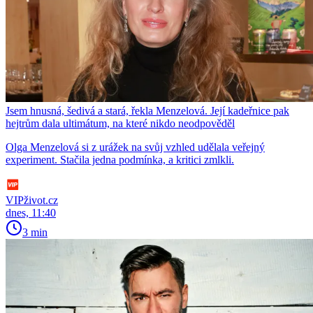
Jsem hnusná, šedivá a stará, řekla Menzelová. Její kadeřnice pak
hejtrům dala ultimátum, na které nikdo neodpověděl
Olga Menzelová si z urážek na svůj vzhled udělala veřejný
experiment. Stačila jedna podmínka, a kritici zmlkli.
VIPživot.cz
dnes, 11:40
3 min