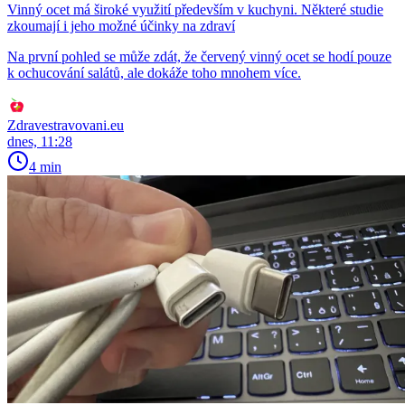
Vinný ocet má široké využití především v kuchyni. Některé studie
zkoumají i jeho možné účinky na zdraví
Na první pohled se může zdát, že červený vinný ocet se hodí pouze
k ochucování salátů, ale dokáže toho mnohem více.
Zdravestravovani.eu
dnes, 11:28
4 min