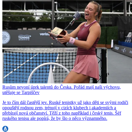
Rusům nevoní úprk talentů do Česka. Pořád mají naši výchovu,
utěšuje se Tarpiščev
Je to čím dál častější jev. Ruské tenistky už jako děti se svými rodiči
opouštějí rodnou zem, trénují v cizích klubech i akademiích a
přebírají nová občanství. Těží z toho například i český tenis. Šéf
ruského tenisu ale popírá, že by šlo o něco významného.