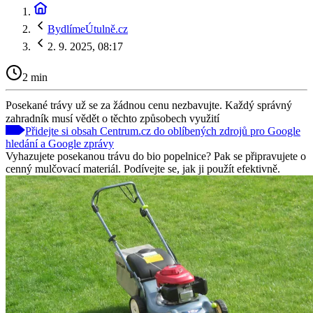
BydlímeÚtulně.cz
2. 9. 2025, 08:17
2 min
Posekané trávy už se za žádnou cenu nezbavujte. Každý správný
zahradník musí vědět o těchto způsobech využití
Přidejte si obsah Centrum.cz do oblíbených zdrojů pro Google
hledání a Google zprávy
Vyhazujete posekanou trávu do bio popelnice? Pak se připravujete o
cenný mulčovací materiál. Podívejte se, jak ji použít efektivně.