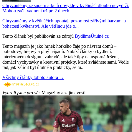
Chryzantémy ze supermarketů obvykle v květináči dlouho nevydrží.
Mohou začít vadnout už po 2 dnech
Chryzantémy v květináčích upoutají pozornost zářivými barvami a
bohatostí květenství. Ale většinou jde o...
Tento článek byl publikován ze zdrojů
BydlímeÚtulně.cz
Tento magazín je jako hrnek horkého čaje po návratu domů –
pohodový, hřejivý a plný nápadů. Nabízí články o bydlení,
interiérovém designu i zahradě, ale také tipy na úsporná řešení,
domácí vychytávky a kreativní projekty, které zvládnete sami. Vedle
rad, jak zařídit byt útulně a prakticky, se tu...
Všechny články tohoto autora →
Vybrali jsme pro vás
Magazíny a zajímavosti