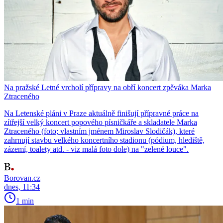
Na pražské Letné vrcholí přípravy na obří koncert zpěváka Marka
Ztraceného
Na Letenské pláni v Praze aktuálně finišují přípravné práce na
zítřejší velký koncert popového písničkáře a skladatele Marka
Ztraceného (foto; vlastním jménem Miroslav Slodičák), které
zahrnují stavbu velkého koncertního stadionu (pódium, hlediště,
zázemí, toalety atd. - viz malá foto dole) na "zelené louce".
Borovan.cz
dnes, 11:34
1 min