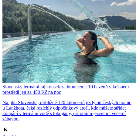
Slovenský termální ráj kousek za hranicemi: 10 bazénů v krásném
prostředí jen za 450 Kč na noc
Na jihu Slovenska, přibližně 120 kilometrů jízdy od českých hranic
u Lanžhota, čeká rozlehlý odpočinkový areál, kde můžete střídat
koupání v termální vodě s tobogany, přírodním jezerem i večerní
zábavou.