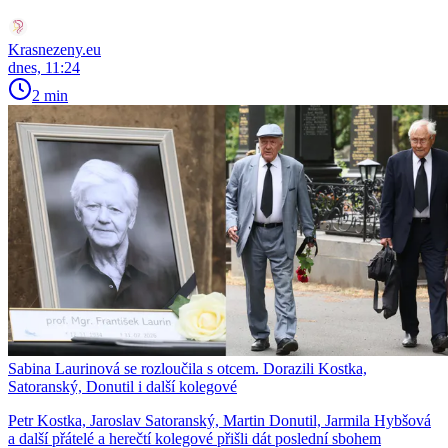
Krasnezeny.eu
dnes, 11:24
2 min
Sabina Laurinová se rozloučila s otcem. Dorazili Kostka,
Satoranský, Donutil i další kolegové
Petr Kostka, Jaroslav Satoranský, Martin Donutil, Jarmila Hybšová
a další přátelé a herečtí kolegové přišli dát poslední sbohem