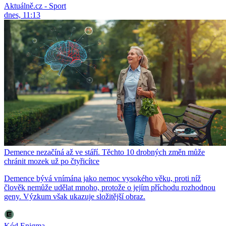
Aktuálně.cz - Sport
dnes, 11:13
Demence nezačíná až ve stáří. Těchto 10 drobných změn může
chránit mozek už po čtyřicítce
Demence bývá vnímána jako nemoc vysokého věku, proti níž
člověk nemůže udělat mnoho, protože o jejím příchodu rozhodnou
geny. Výzkum však ukazuje složitější obraz.
Kód Enigma