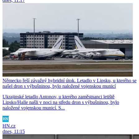
dnes, 11:17
Německo řeší závažný hybridní útok. Letadlo v Lipsku, u kterého se
našel dron s výbušninou, bylo naložené vojenskou municí
Ukrajinské letadlo Antonov, u kterého zaměstnanci letiště
Lipsko/Halle našli v noci na středu dron s výbušninou, bylo
naložené vojenskou municí. S...
HN.cz
dnes, 11:15