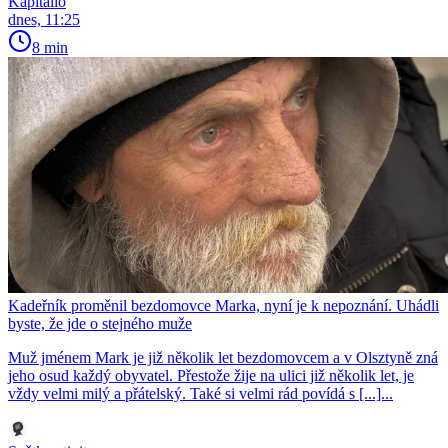
Kapitalio
dnes, 11:25
8 min
Kadeřník proměnil bezdomovce Marka, nyní je k nepoznání. Uhádli
byste, že jde o stejného muže
Muž jménem Mark je již několik let bezdomovcem a v Olsztyně zná
jeho osud každý obyvatel. Přestože žije na ulici již několik let, je
vždy velmi milý a přátelský. Také si velmi rád povídá s [...]...