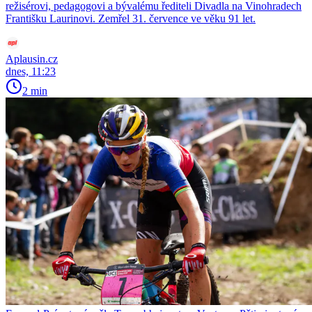
režisérovi, pedagogovi a bývalému řediteli Divadla na Vinohradech
Františku Laurinovi. Zemřel 31. července ve věku 91 let.
Aplausin.cz
dnes, 11:23
2 min