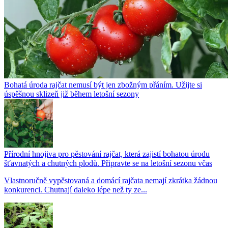
Bohatá úroda rajčat nemusí být jen zbožným přáním. Užijte si
úspěšnou sklizeň již během letošní sezony
Přírodní hnojiva pro pěstování rajčat, která zajistí bohatou úrodu
šťavnatých a chutných plodů. Připravte se na letošní sezonu včas
Vlastnoručně vypěstovaná a domácí rajčata nemají zkrátka žádnou
konkurenci. Chutnají daleko lépe než ty ze...