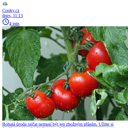
Cooky.cz
dnes, 11:13
4 min
Bohatá úroda rajčat nemusí být jen zbožným přáním. Užijte si