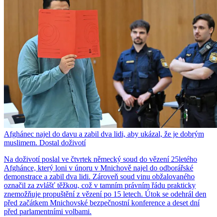
Afghánec najel do davu a zabil dva lidi, aby ukázal, že je dobrým
muslimem. Dostal doživotí
Na doživotí poslal ve čtvrtek německý soud do vězení 25letého
Afghánce, který loni v únoru v Mnichově najel do odborářské
demonstrace a zabil dva lidi. Zároveň soud vinu obžalovaného
označil za zvlášť těžkou, což v tamním právním řádu prakticky
znemožňuje propuštění z vězení po 15 letech. Útok se odehrál den
před začátkem Mnichovské bezpečnostní konference a deset dní
před parlamentními volbami.