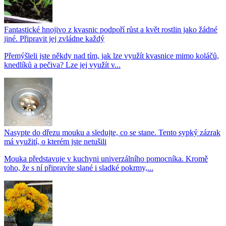
Fantastické hnojivo z kvasnic podpoří růst a květ rostlin jako žádné
jiné. Připravit jej zvládne každý
Přemýšleli jste někdy nad tím, jak lze využít kvasnice mimo koláčů,
knedlíků a pečiva? Lze jej využít v...
Nasypte do dřezu mouku a sledujte, co se stane. Tento sypký zázrak
má využití, o kterém jste netušili
Mouka představuje v kuchyni univerzálního pomocníka. Kromě
toho, že s ní připravíte slané i sladké pokrmy,...