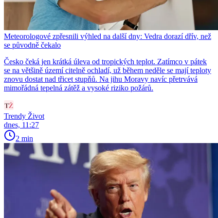
Meteorologové zpřesnili výhled na další dny: Vedra dorazí dřív, než
se původně čekalo
Česko čeká jen krátká úleva od tropických teplot. Zatímco v pátek
se na většině území citelně ochladí, už během neděle se mají teploty
znovu dostat nad třicet stupňů. Na jihu Moravy navíc přetrvává
mimořádná tepelná zátěž a vysoké riziko požárů.
Trendy Život
dnes, 11:27
2 min