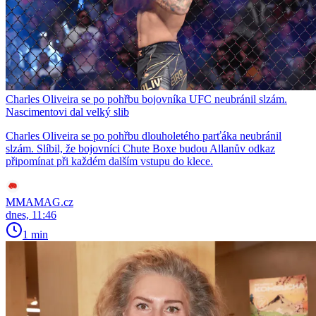
Charles Oliveira se po pohřbu bojovníka UFC neubránil slzám.
Nascimentovi dal velký slib
Charles Oliveira se po pohřbu dlouholetého parťáka neubránil
slzám. Slíbil, že bojovníci Chute Boxe budou Allanův odkaz
připomínat při každém dalším vstupu do klece.
MMAMAG.cz
dnes, 11:46
1 min