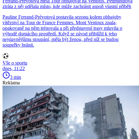
Ferrand-Prévotová měla Tour obhajovat na Ventoux. Pětiminutová
ztráta z něj udělala místo, kde může zachránit aspoň vlastní příběh
Pauline Ferrand-Prévotová postavila sezonu kolem obhajoby
vítězství na Tour de France Femmes. Mont Ventoux znala,
opakovaně na něm trénovala a při představení trasy mluvila o
výhodě domácího prostředí. Když se závod přiblížil k jeho
nejslavnějšímu stoupání, měla být ženou, před níž se budou
soupeřky bránit.
Vše o sportu
dnes, 11:22
3 min
Reklama