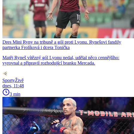
Dres Mini Ryny na tribuně a gól proti Lyonu. Rynešovi fandily
partnerka Frolíková i dcera Tonička
Matěj Ryneš vítězný gól Lyonu nedal, udělal něco cennějšího:
vyrovnal a připravil rozhodující branku Mercada.
SportyŽivě
dnes, 11:48
3 min