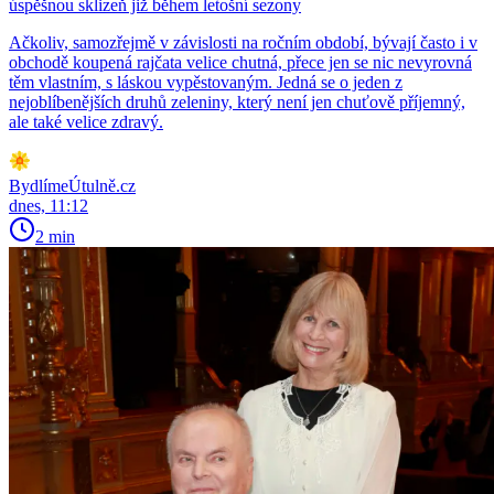
úspěšnou sklizeň již během letošní sezony
Ačkoliv, samozřejmě v závislosti na ročním období, bývají často i v
obchodě koupená rajčata velice chutná, přece jen se nic nevyrovná
těm vlastním, s láskou vypěstovaným. Jedná se o jeden z
nejoblíbenějších druhů zeleniny, který není jen chuťově příjemný,
ale také velice zdravý.
BydlímeÚtulně.cz
dnes, 11:12
2 min