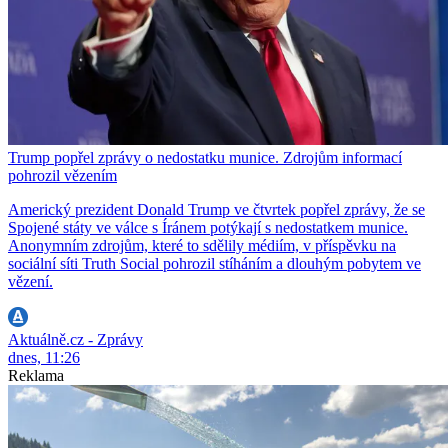
Trump popřel zprávy o nedostatku munice. Zdrojům informací
pohrozil vězením
Americký prezident Donald Trump ve čtvrtek popřel zprávy, že se
Spojené státy ve válce s Íránem potýkají s nedostatkem munice.
Anonymním zdrojům, které to sdělily médiím, v příspěvku na
sociální síti Truth Social pohrozil stíháním a dlouhým pobytem ve
vězení.
Aktuálně.cz - Zprávy
dnes, 11:26
Reklama