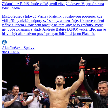
Zklamání z Babiše bude velké, tvrdí vlivný lidovec. Ví, proč strana
tolik upadla
Místopředseda lidovců Václav Pláteník v rozhovoru popisuje, kde
vidí příčiny nízké podpory své strany, a naznačuje, jak nové vedení
v čele s Janem Grolichem pracuje na tom, aby se to změnilo. Podle
něj bude zklamání z vlády Andreje Babiše (ANO) velké. „Pro nás je
hlavní být alternativou právě pro tyto lidi,“ má jasno Pláteník.
Aktuálně.cz - Zprávy
dnes, 14:07