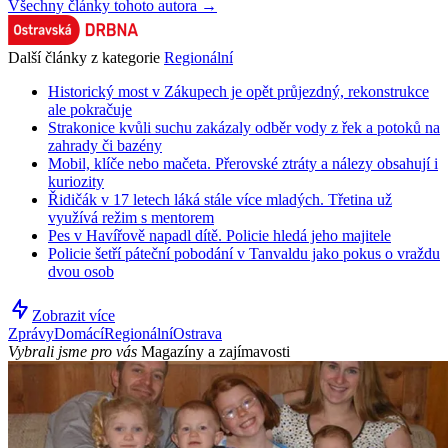
Všechny články tohoto autora →
Další články z kategorie
Regionální
Historický most v Zákupech je opět průjezdný, rekonstrukce
ale pokračuje
Strakonice kvůli suchu zakázaly odběr vody z řek a potoků na
zahrady či bazény
Mobil, klíče nebo mačeta. Přerovské ztráty a nálezy obsahují i
kuriozity
Řidičák v 17 letech láká stále více mladých. Třetina už
využívá režim s mentorem
Pes v Havířově napadl dítě. Policie hledá jeho majitele
Policie šetří páteční pobodání v Tanvaldu jako pokus o vraždu
dvou osob
Zobrazit více
Zprávy
Domácí
Regionální
Ostrava
Vybrali jsme pro vás
Magazíny a zajímavosti