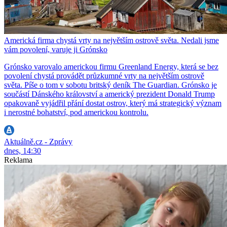
Americká firma chystá vrty na největším ostrově světa. Nedali jsme
vám povolení, varuje ji Grónsko
Grónsko varovalo americkou firmu Greenland Energy, která se bez
povolení chystá provádět průzkumné vrty na největším ostrově
světa. Píše o tom v sobotu britský deník The Guardian. Grónsko je
součástí Dánského království a americký prezident Donald Trump
opakovaně vyjádřil přání dostat ostrov, který má strategický význam
i nerostné bohatství, pod americkou kontrolu.
Aktuálně.cz - Zprávy
dnes, 14:30
Reklama