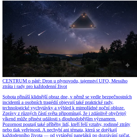
CENTRUM o páté: Dron u plynovodu, tajemství UFO, Messiho
ztráta i rady pro každodenní život
Sobota přináší klidnější obraz dne, v němž se vedle bezpečnostních
incidentů a osobních tragédií objevují také praktické rady,
technologické vychytávky a výhled k mimořádné noční obloze.
Zprávy z různých částí světa připomínají, že i zdánlivě obyčejný
víkend může přinést události s dlouhodobějším významem.
Pozornost poutají také příběhy lidí, kteří řeší vztahy, rodinné ztráty
nebo tlak veřejnosti. A nechybí ani témata, která se dotýkají
každodenního života — od vytápění paneláků po dozrávání rajčat.