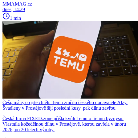
MMAMAG.cz
dnes, 14:29
1 min
Češi, máte, co jste chtěli. Temu zničilo českého dodavatele Alzy.
Švadleny v Prostějově šijí poslední kusy, pak dílnu zavřou
Česká firma FIXED.zone přišla kvůli Temu o třetinu byznysu.
Vlastnila kožedělnou dílnu v Prostějově, kterou zavřela v únoru
2026, po 20 letech výroby.