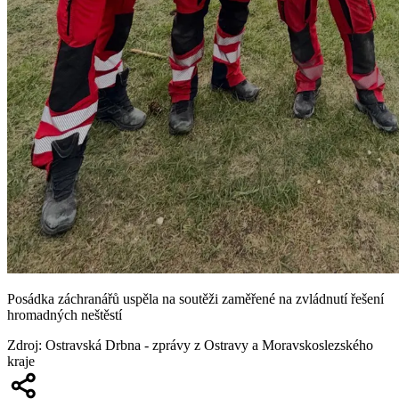
Posádka záchranářů uspěla na soutěži zaměřené na zvládnutí řešení
hromadných neštěstí
Zdroj
:
Ostravská Drbna - zprávy z Ostravy a Moravskoslezského
kraje