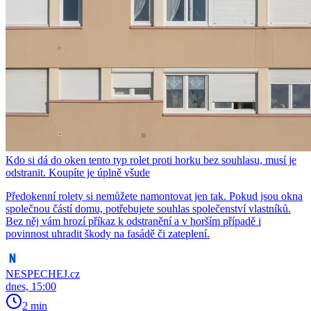
Kdo si dá do oken tento typ rolet proti horku bez souhlasu, musí je
odstranit. Koupíte je úplně všude
Předokenní rolety si nemůžete namontovat jen tak. Pokud jsou okna
společnou částí domu, potřebujete souhlas společenství vlastníků.
Bez něj vám hrozí příkaz k odstranění a v horším případě i
povinnost uhradit škody na fasádě či zateplení.
NESPECHEJ.cz
dnes, 15:00
2 min