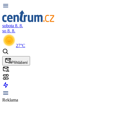
sobota 8. 8.
so 8. 8.
27°C
Přihlášení
Reklama