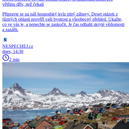
většinu dřív, než čekali
Připravte se na náš hospodský kvíz plný zábavy. Deset otázek z
různých oblastí prověří vaši bystrost a všeobecný přehled. Ukažte,
co ve vás je, a nenechte se zaskočit. Je čas odhalit skryté vědomosti
a zazářit.
NESPECHEJ.cz
dnes, 14:30
2 min