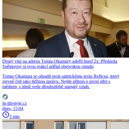
Drsný vtip na adresu Tomia Okamury udeřil hned 2x: Předseda
Sněmovny si svou reakcí udělal obrovskou ostudu
Tomio Okamura se ohradil proti satirickému textu Reflexu, který
zjevně četl jako běžnou zprávu. Nejde přitom o první střet s
médiem, s nímž vede dlouhodobě napjatý vztah.
In-lifestyle.cz
dnes, 15:04
3 min