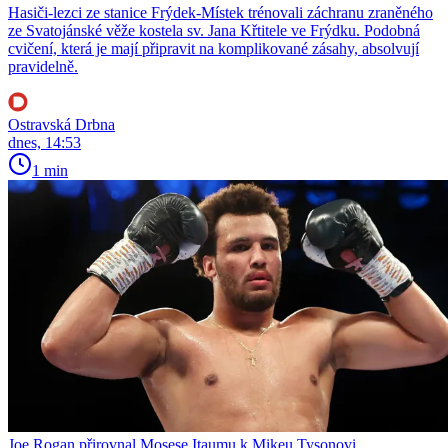
Hasiči-lezci ze stanice Frýdek-Místek trénovali záchranu zraněného
ze Svatojánské věže kostela sv. Jana Křtitele ve Frýdku. Podobná
cvičení, která je mají připravit na komplikované zásahy, absolvují
pravidelně.
Ostravská Drbna
dnes, 14:53
1 min
Joe Rogan přirovnal Mosese Itaumu k Mikeu Tysonovi