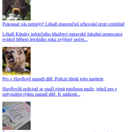
Pokousal vás netopýr? Lékaři doporučují očkování proti vzteklině
Lékaři Kliniky infekčního lékařství ostravské fakultní nemocnice
evidují během letošního roku zvýšený počet...
Pes v Havířově napadl dítě. Policie hledá jeho majitele
Havířovští policisté se snaží zjistit totožnost muže, jehož pes v
uplynulém týdnu napadl dítě. K události...