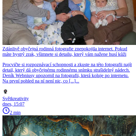
Zdánlivě obyčejná rodinná fotografie znepokojila internet. Pokud
máte bystrý zrak, všimnete si detailu, který vám nažene husí kůži
Procvičte si rozpoznávací schopnosti a zkuste na této fotografii najít
detail, který dá obyčejnému rodinnému snímku strašidelný nádech.
Deník Webniusy upozornil na fotografii, která koluje po internetu.
Na první pohled na ní není nic, co [...]...
Světkreativity
dnes, 15:07
2 min