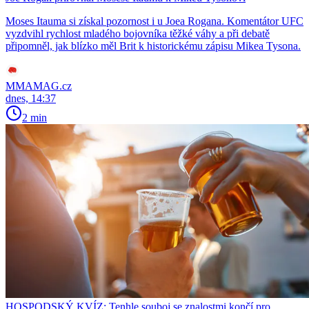
Moses Itauma si získal pozornost i u Joea Rogana. Komentátor UFC
vyzdvihl rychlost mladého bojovníka těžké váhy a při debatě
připomněl, jak blízko měl Brit k historickému zápisu Mikea Tysona.
MMAMAG.cz
dnes, 14:37
2 min
HOSPODSKÝ KVÍZ: Tenhle souboj se znalostmi končí pro