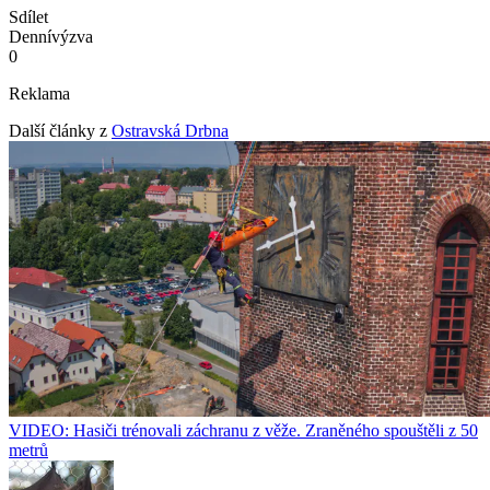
Sdílet
Denní
výzva
0
Reklama
Další články z
Ostravská Drbna
VIDEO: Hasiči trénovali záchranu z věže. Zraněného spouštěli z 50
metrů