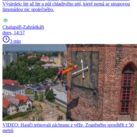
Výsledek: litr až litr a půl chladivého pití, které nemá se sirupovou
limonádou nic společného.
Chalupáři-Zahrádkáři
dnes, 14:57
3 min
VIDEO: Hasiči trénovali záchranu z věže. Zraněného spouštěli z 50
metrů