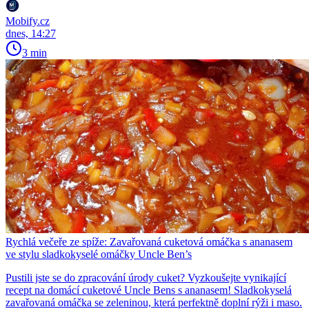
Mobify.cz
dnes, 14:27
3 min
Rychlá večeře ze spíže: Zavařovaná cuketová omáčka s ananasem
ve stylu sladkokyselé omáčky Uncle Ben’s
Pustili jste se do zpracování úrody cuket? Vyzkoušejte vynikající
recept na domácí cuketové Uncle Bens s ananasem! Sladkokyselá
zavařovaná omáčka se zeleninou, která perfektně doplní rýži i maso.