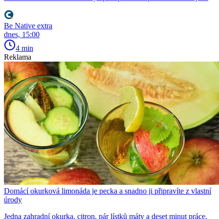
Be Native extra
dnes, 15:00
4 min
Reklama
Domácí okurková limonáda je pecka a snadno ji připravíte z vlastní
úrody
Jedna zahradní okurka, citron, pár lístků máty a deset minut práce.