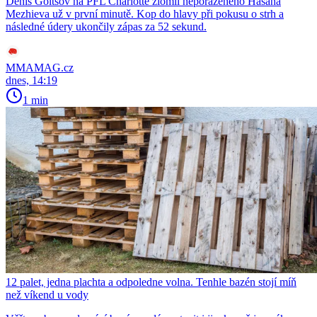
Denis Goltsov na PFL Charlotte zlomil neporaženého Hasana
Mezhieva už v první minutě. Kop do hlavy při pokusu o strh a
následné údery ukončily zápas za 52 sekund.
MMAMAG.cz
dnes, 14:19
1 min
12 palet, jedna plachta a odpoledne volna. Tenhle bazén stojí míň
než víkend u vody