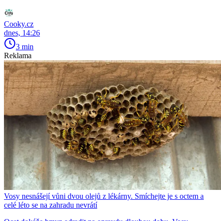
Cooky.cz
dnes, 14:26
3 min
Reklama
Vosy nesnášejí vůni dvou olejů z lékárny. Smíchejte je s octem a
celé léto se na zahradu nevrátí