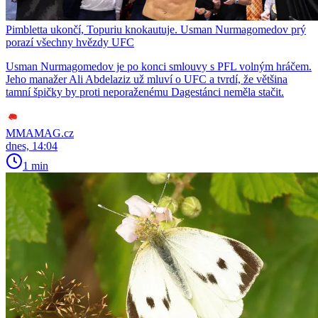
Pimbletta ukončí, Topuriu knokautuje. Usman Nurmagomedov prý
porazí všechny hvězdy UFC
Usman Nurmagomedov je po konci smlouvy s PFL volným hráčem.
Jeho manažer Ali Abdelaziz už mluví o UFC a tvrdí, že většina
tamní špičky by proti neporaženému Dagestánci neměla stačit.
MMAMAG.cz
dnes, 14:04
1 min