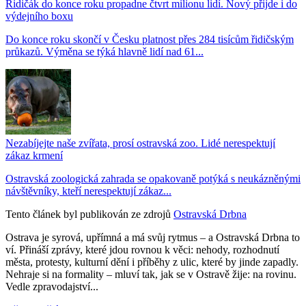
Řidičák do konce roku propadne čtvrt milionu lidí. Nový přijde i do
výdejního boxu
Do konce roku skončí v Česku platnost přes 284 tisícům řidičským
průkazů. Výměna se týká hlavně lidí nad 61...
Nezabíjejte naše zvířata, prosí ostravská zoo. Lidé nerespektují
zákaz krmení
Ostravská zoologická zahrada se opakovaně potýká s neukázněnými
návštěvníky, kteří nerespektují zákaz...
Tento článek byl publikován ze zdrojů
Ostravská Drbna
Ostrava je syrová, upřímná a má svůj rytmus – a Ostravská Drbna to
ví. Přináší zprávy, které jdou rovnou k věci: nehody, rozhodnutí
města, protesty, kulturní dění i příběhy z ulic, které by jinde zapadly.
Nehraje si na formality – mluví tak, jak se v Ostravě žije: na rovinu.
Vedle zpravodajství...