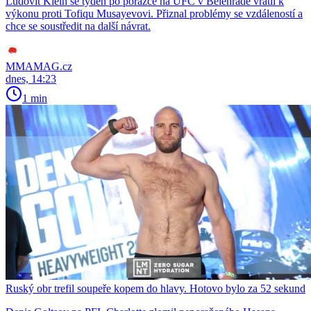
Ľudovít Klein se týden po porážce na UFC v Bělehradě vrátil k
výkonu proti Tofiqu Musayevovi. Přiznal problémy se vzdáleností a
chce se soustředit na další návrat.
MMAMAG.cz
dnes, 14:23
1 min
Ruský obr trefil soupeře kopem do hlavy. Hotovo bylo za 52 sekund