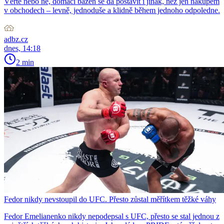
Věřte nebo ne, domácí bazén se dá postavit i jinak, než jen nákupem
v obchodech – levně, jednoduše a klidně během jednoho odpoledne.
adbz.cz
dnes, 14:18
2 min
Fedor nikdy nevstoupil do UFC. Přesto zůstal měřítkem těžké váhy
Fedor Emelianenko nikdy nepodepsal s UFC, přesto se stal jednou z