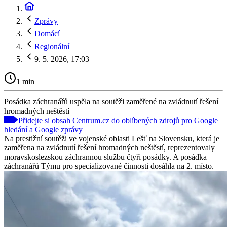
Zprávy
Domácí
Regionální
9. 5. 2026, 17:03
1 min
Posádka záchranářů uspěla na soutěži zaměřené na zvládnutí řešení
hromadných neštěstí
Přidejte si obsah Centrum.cz do oblíbených zdrojů pro Google
hledání a Google zprávy
Na prestižní soutěži ve vojenské oblasti Lešť na Slovensku, která je
zaměřena na zvládnutí řešení hromadných neštěstí, reprezentovaly
moravskoslezskou záchrannou službu čtyři posádky. A posádka
záchranářů Týmu pro specializované činnosti dosáhla na 2. místo.