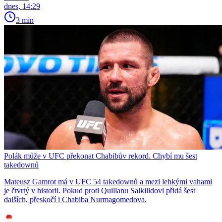
dnes, 14:29
3 min
Polák může v UFC překonat Chabibův rekord. Chybí mu šest
takedownů
Mateusz Gamrot má v UFC 54 takedownů a mezi lehkými vahami
je čtvrtý v historii. Pokud proti Quillanu Salkilldovi přidá šest
dalších, přeskočí i Chabiba Nurmagomedova.