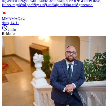
největších těžkých vah historie. Jeho vláda v PRIDE a téměř deset
let bez regulérní porážky z něj udělaly měřítko celé generace.
MMAMAG.cz
dnes, 14:11
2 min
Reklama