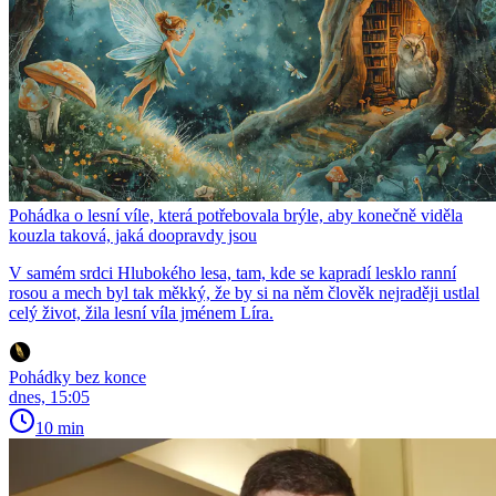
Pohádka o lesní víle, která potřebovala brýle, aby konečně viděla
kouzla taková, jaká doopravdy jsou
V samém srdci Hlubokého lesa, tam, kde se kapradí lesklo ranní
rosou a mech byl tak měkký, že by si na něm člověk nejraději ustlal
celý život, žila lesní víla jménem Líra.
Pohádky bez konce
dnes, 15:05
10 min