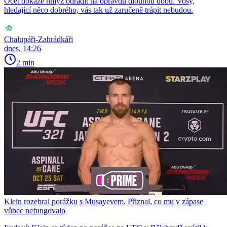
Ocet dokáže hmyz odradit na opravdu dlouhou dobu. Vosy,
hledající něco dobrého, vás tak už zaručeně trápit nebudou.
Chalupáři-Zahrádkáři
dnes, 14:26
2 min
Klein rozebral porážku s Musayevem. Přiznal, co mu v zápase
vůbec nefungovalo