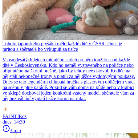
Tohoto japonského plyšáka mělo každé dítě v ČSSR. Dnes je
raritou a sběratelé ho vykupují za tisíce
V osmdesátých letech minulého století po něm toužilo snad každé
dítě v Československu. Kdo ho neměl vystaveného na poličce nebo
připnutého na školní brašně, jako by tehdy neexistoval. Rodiče na
něj stáli nekonečné fronty a platili za něj těžce vydobytými poukazy.
Dnes se tato legendární chlupatá hračka s plastovým obličejem vrací
na scénu v plné parádě. Pokud se vám doma na půdě nebo v krabici
ve sklepě dochoval jeden konkrétní vzácný model, sběratelé vám za
něj bez váhání vyplatí tisíce korun na ruku.
FAJNTIP.cz
dnes, 14:30
3 min