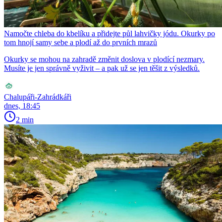
Namočte chleba do kbelíku a přidejte půl lahvičky jódu. Okurky po
tom hnojí samy sebe a plodí až do prvních mrazů
Okurky se mohou na zahradě změnit doslova v plodící nezmary.
Musíte je jen správně vyživit – a pak už se jen těšit z výsledků.
Chalupáři-Zahrádkáři
dnes, 18:45
2 min