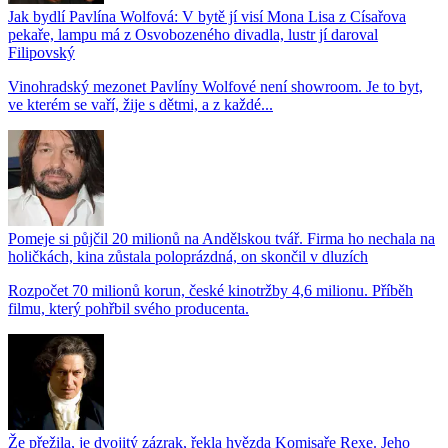
Jak bydlí Pavlína Wolfová: V bytě jí visí Mona Lisa z Císařova
pekaře, lampu má z Osvobozeného divadla, lustr jí daroval
Filipovský
Vinohradský mezonet Pavlíny Wolfové není showroom. Je to byt,
ve kterém se vaří, žije s dětmi, a z každé...
Pomeje si půjčil 20 milionů na Andělskou tvář. Firma ho nechala na
holičkách, kina zůstala poloprázdná, on skončil v dluzích
Rozpočet 70 milionů korun, české kinotržby 4,6 milionu. Příběh
filmu, který pohřbil svého producenta.
Že přežila, je dvojitý zázrak, řekla hvězda Komisaře Rexe. Jeho