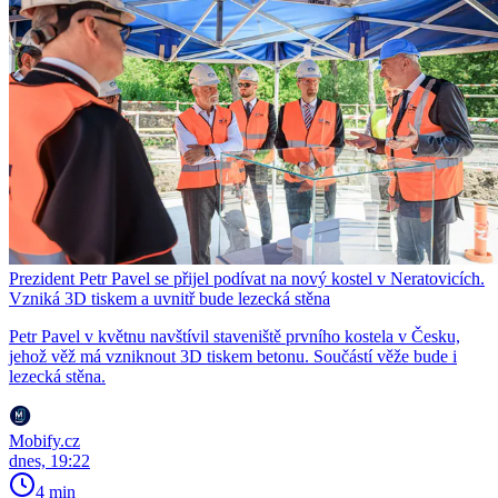
Prezident Petr Pavel se přijel podívat na nový kostel v Neratovicích.
Vzniká 3D tiskem a uvnitř bude lezecká stěna
Petr Pavel v květnu navštívil staveniště prvního kostela v Česku,
jehož věž má vzniknout 3D tiskem betonu. Součástí věže bude i
lezecká stěna.
Mobify.cz
dnes, 19:22
4 min