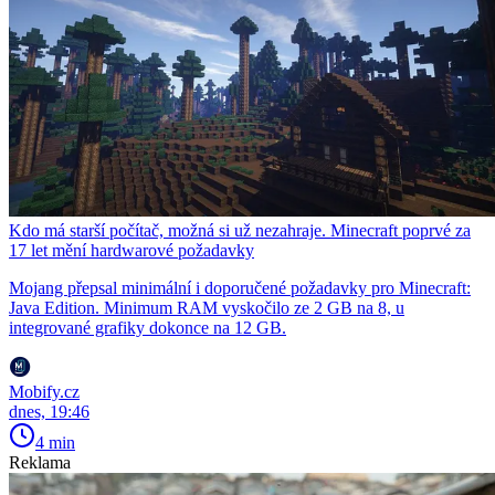
Kdo má starší počítač, možná si už nezahraje. Minecraft poprvé za
17 let mění hardwarové požadavky
Mojang přepsal minimální i doporučené požadavky pro Minecraft:
Java Edition. Minimum RAM vyskočilo ze 2 GB na 8, u
integrované grafiky dokonce na 12 GB.
Mobify.cz
dnes, 19:46
4 min
Reklama