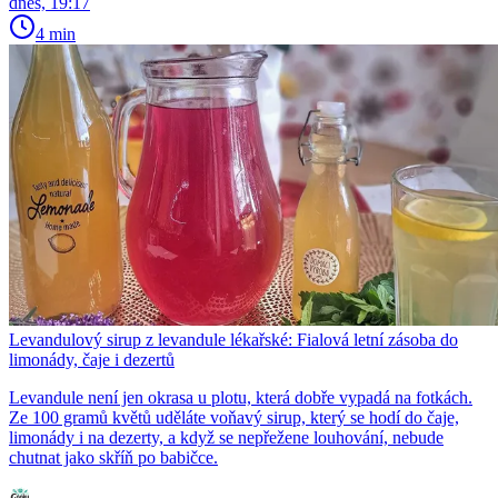
dnes, 19:17
4 min
Levandulový sirup z levandule lékařské: Fialová letní zásoba do
limonády, čaje i dezertů
Levandule není jen okrasa u plotu, která dobře vypadá na fotkách.
Ze 100 gramů květů uděláte voňavý sirup, který se hodí do čaje,
limonády i na dezerty, a když se nepřežene louhování, nebude
chutnat jako skříň po babičce.