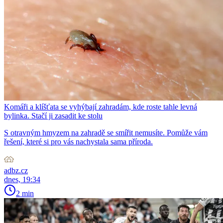
Komáři a klíšťata se vyhýbají zahradám, kde roste tahle levná
bylinka. Stačí ji zasadit ke stolu
S otravným hmyzem na zahradě se smířit nemusíte. Pomůže vám
řešení, které si pro vás nachystala sama příroda.
adbz.cz
dnes, 19:34
2 min