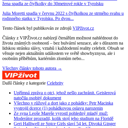
žena spadla ze čtyřkolky do 30metrové rokle v Tyrolsku
Julia Moretti spadla v červnu 2022 s čtyřkolkou ze strmého svahu u
rodinného statku v Tyrolsku. Po dvou...
Tento článek byl publikován ze zdrojů
VIPživot.cz
Články z VIPŽivot.cz nabízejí čtenářům možnost nahlédnout do
života známých osobností – bez bulvární senzace, ale s důrazem na
lidskou stránku slávy, vztahů i každodenní reality celebrit. Obsah se
věnuje nejen aktuálním událostem ve světě showbyznysu, ale i
osobním příběhům, kariérním zlomům nebo...
Všechny články tohoto autora →
Další články z kategorie
Celebrity
Upřímná zpráva o otci, jehož nešlo zachránit. Geislerová
natočila osobitý dokument
Všechno v růžové a dort jako z pohádky: Petr Macinka
vystrojil dcerce (1) pohádkovou oslavu narozenin
Ze syna Leoše Mareše vyrostl pohledný mladý muž:
Moderátor prozradil, kolik stojí jeho studium na Floridě
Geri Halliwell ze Spice Girls slaví 54 let. Divoká Ginger