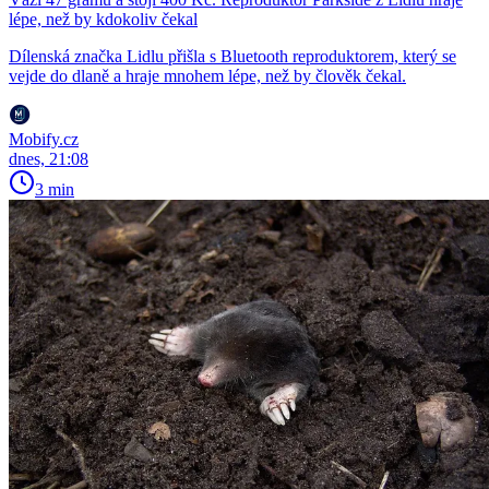
lépe, než by kdokoliv čekal
Dílenská značka Lidlu přišla s Bluetooth reproduktorem, který se
vejde do dlaně a hraje mnohem lépe, než by člověk čekal.
Mobify.cz
dnes, 21:08
3 min