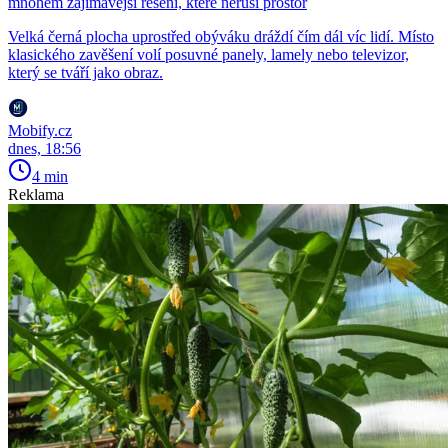
mnohem zajímavější řešení, které neruší prostor
Velká černá plocha uprostřed obýváku dráždí čím dál víc lidí. Místo
klasického zavěšení volí posuvné panely, lamely nebo televizor,
který se tváří jako obraz.
Mobify.cz
dnes, 18:56
4 min
Reklama