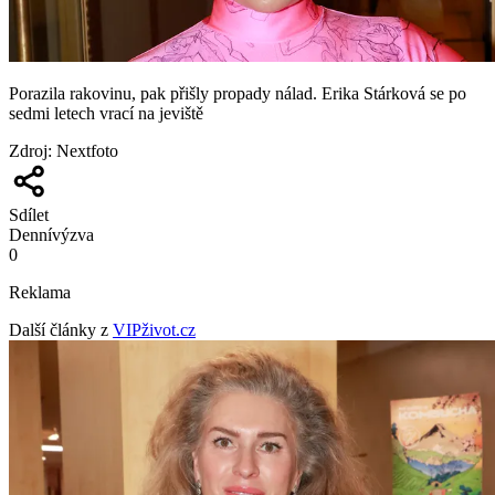
Porazila rakovinu, pak přišly propady nálad. Erika Stárková se po
sedmi letech vrací na jeviště
Zdroj
:
Nextfoto
Sdílet
Denní
výzva
0
Reklama
Další články z
VIPživot.cz