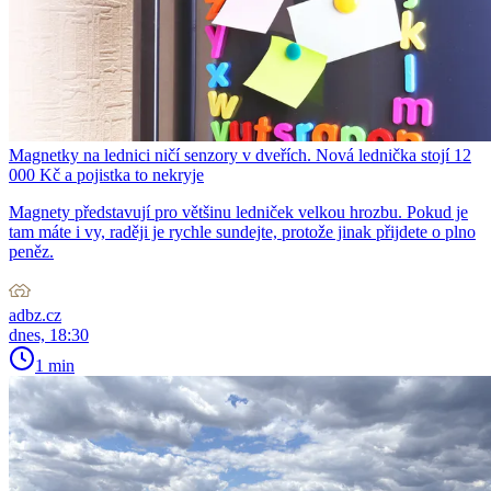
Magnetky na lednici ničí senzory v dveřích. Nová lednička stojí 12
000 Kč a pojistka to nekryje
Magnety představují pro většinu ledniček velkou hrozbu. Pokud je
tam máte i vy, raději je rychle sundejte, protože jinak přijdete o plno
peněz.
adbz.cz
dnes, 18:30
1 min