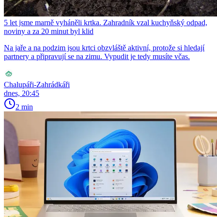
5 let jsme marně vyháněli krtka. Zahradník vzal kuchyňský odpad,
noviny a za 20 minut byl klid
Na jaře a na podzim jsou krtci obzvláště aktivní, protože si hledají
partnery a připravují se na zimu. Vypudit je tedy musíte včas.
Chalupáři-Zahrádkáři
dnes, 20:45
2 min