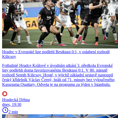
Hradec v Evropské lize podlehl Besiktasi 0:1, v oslabení rozhodl
Kilicsoy
Fotbalisté Hradce Králové v úvodním utkání 3. předkola Evropské
ligy podlehli doma favorizovanému Besiktasi 0:1. V 80. minutě
rozhodl Semih Kilicsoy. Hosté, v jejichž základní sestavě nastoupil
český křídelník Václav Černý, hráli od 71. minuty bez vyloučeného
Kassouma Ouattary. Odveta je na programu za týden v Istanbulu.
Hradecká Drbna
dnes, 19:30
2 min