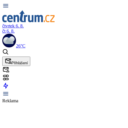
čtvrtek 6. 8.
čt 6. 8.
26°C
Přihlášení
Reklama