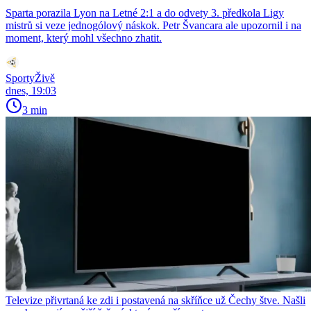
Sparta porazila Lyon na Letné 2:1 a do odvety 3. předkola Ligy
mistrů si veze jednogólový náskok. Petr Švancara ale upozornil i na
moment, který mohl všechno zhatit.
SportyŽivě
dnes, 19:03
3 min
Televize přivrtaná ke zdi i postavená na skříňce už Čechy štve. Našli