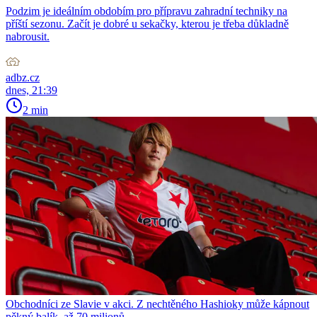
Podzim je ideálním obdobím pro přípravu zahradní techniky na
příští sezonu. Začít je dobré u sekačky, kterou je třeba důkladně
nabrousit.
adbz.cz
dnes, 21:39
2 min
Obchodníci ze Slavie v akci. Z nechtěného Hashioky může kápnout
pěkný balík, až 70 milionů