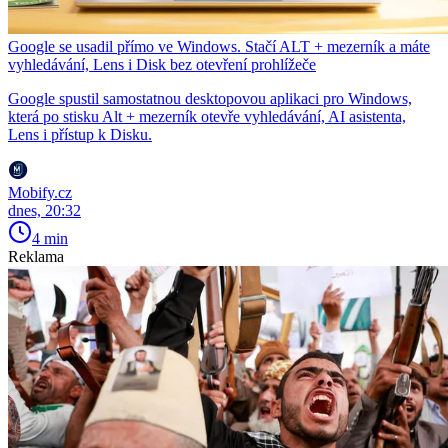
Google se usadil přímo ve Windows. Stačí ALT + mezerník a máte
vyhledávání, Lens i Disk bez otevření prohlížeče
Google spustil samostatnou desktopovou aplikaci pro Windows,
která po stisku Alt + mezerník otevře vyhledávání, AI asistenta,
Lens i přístup k Disku.
Mobify.cz
dnes, 20:32
4 min
Reklama