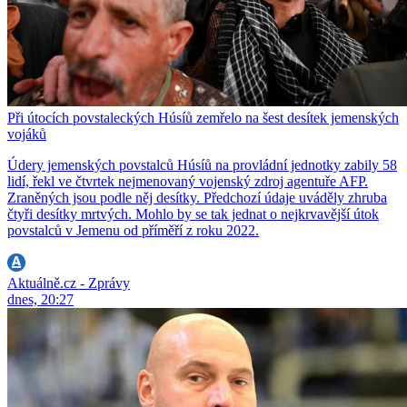
Při útocích povstaleckých Húsíů zemřelo na šest desítek jemenských
vojáků
Údery jemenských povstalců Húsíů na provládní jednotky zabily 58
lidí, řekl ve čtvrtek nejmenovaný vojenský zdroj agentuře AFP.
Zraněných jsou podle něj desítky. Předchozí údaje uváděly zhruba
čtyři desítky mrtvých. Mohlo by se tak jednat o nejkrvavější útok
povstalců v Jemenu od příměří z roku 2022.
Aktuálně.cz - Zprávy
dnes, 20:27