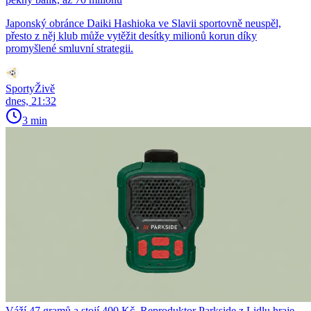
Japonský obránce Daiki Hashioka ve Slavii sportovně neuspěl,
přesto z něj klub může vytěžit desítky milionů korun díky
promyšlené smluvní strategii.
SportyŽivě
dnes, 21:32
3 min
Váží 47 gramů a stojí 400 Kč. Reproduktor Parkside z Lidlu hraje