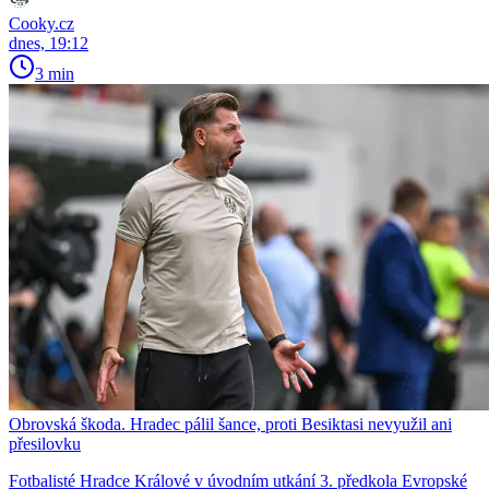
Cooky.cz
dnes, 19:12
3 min
Obrovská škoda. Hradec pálil šance, proti Besiktasi nevyužil ani
přesilovku
Fotbalisté Hradce Králové v úvodním utkání 3. předkola Evropské