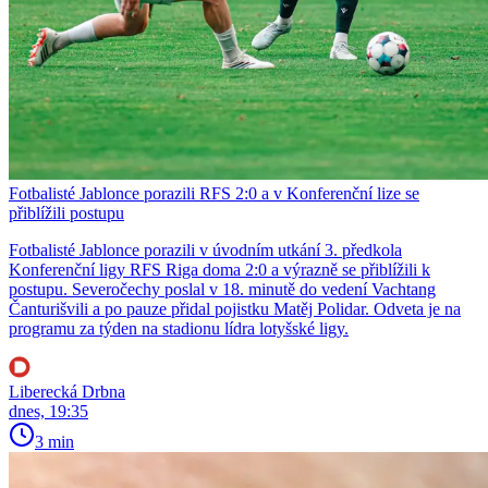
Fotbalisté Jablonce porazili RFS 2:0 a v Konferenční lize se
přiblížili postupu
Fotbalisté Jablonce porazili v úvodním utkání 3. předkola
Konferenční ligy RFS Riga doma 2:0 a výrazně se přiblížili k
postupu. Severočechy poslal v 18. minutě do vedení Vachtang
Čanturišvili a po pauze přidal pojistku Matěj Polidar. Odveta je na
programu za týden na stadionu lídra lotyšské ligy.
Liberecká Drbna
dnes, 19:35
3 min