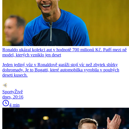
Ronaldo ukázal kolekci aut v hodnotě 700 milionů Kč. Patří mezi ně
model, kterých vzniklo jen deset
Jeden jediný vůz v Ronaldově garáži stojí víc než zbytek sbírky
dohromady. Je to Bugatti, které automobilka vyrobila v pouhých
deseti kusech.
SportyŽivě
dnes, 20:16
4 min