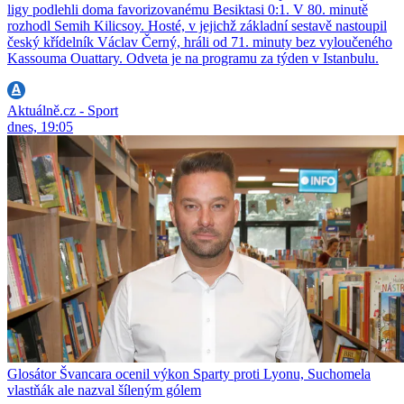
ligy podlehli doma favorizovanému Besiktasi 0:1. V 80. minutě
rozhodl Semih Kilicsoy. Hosté, v jejichž základní sestavě nastoupil
český křídelník Václav Černý, hráli od 71. minuty bez vyloučeného
Kassouma Ouattary. Odveta je na programu za týden v Istanbulu.
Aktuálně.cz - Sport
dnes, 19:05
Glosátor Švancara ocenil výkon Sparty proti Lyonu, Suchomela
vlastňák ale nazval šíleným gólem