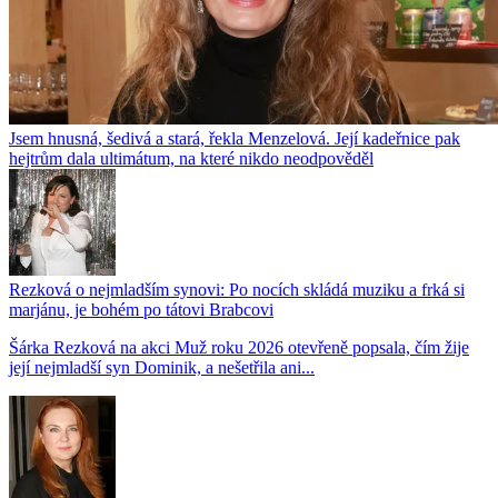
Jsem hnusná, šedivá a stará, řekla Menzelová. Její kadeřnice pak
hejtrům dala ultimátum, na které nikdo neodpověděl
Rezková o nejmladším synovi: Po nocích skládá muziku a frká si
marjánu, je bohém po tátovi Brabcovi
Šárka Rezková na akci Muž roku 2026 otevřeně popsala, čím žije
její nejmladší syn Dominik, a nešetřila ani...