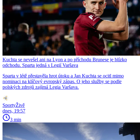
Kuchta se nevešel ani na Lyon a po příchodu Brunese je blízko
odchodu. Sparta jedná s Legií Varšava
Sparta v létě přestavěla hrot útoku a Jan Kuchta se ocitl mimo
nominaci na klíčový evropský zápas. O jeho služby se podle
polských zdrojů zajímá Legia Varšava.
SportyŽivě
dnes, 19:57
3 min