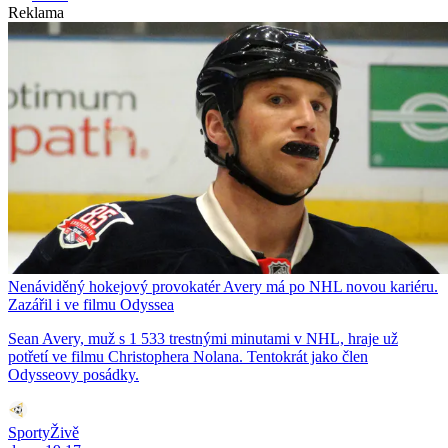
Reklama
Nenáviděný hokejový provokatér Avery má po NHL novou kariéru.
Zazářil i ve filmu Odyssea
Sean Avery, muž s 1 533 trestnými minutami v NHL, hraje už
potřetí ve filmu Christophera Nolana. Tentokrát jako člen
Odysseovy posádky.
SportyŽivě