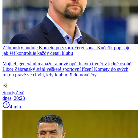
Zábranský buduje Kometu po vzoru Fergusona. Kučeřík popisuje,
jak šéf kontroluje každý detail klubu
Majitel, generální manažer a nově opět hlavní trenér v jedné osobě.
Libor Zábranský stáhl veškeré sportovní řízení Komety do svých
rukou právě ve chvíli, kdy klub míří do nové éry.
SportyŽivě
dnes, 20:23
4 min