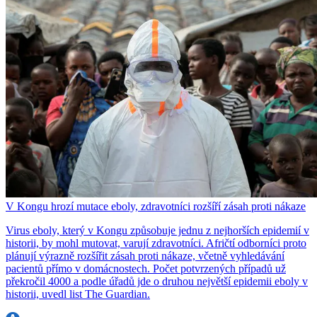
V Kongu hrozí mutace eboly, zdravotníci rozšíří zásah proti nákaze
Virus eboly, který v Kongu způsobuje jednu z nejhorších epidemií v
historii, by mohl mutovat, varují zdravotníci. Afričtí odborníci proto
plánují výrazně rozšířit zásah proti nákaze, včetně vyhledávání
pacientů přímo v domácnostech. Počet potvrzených případů už
překročil 4000 a podle úřadů jde o druhou největší epidemii eboly v
historii, uvedl list The Guardian.