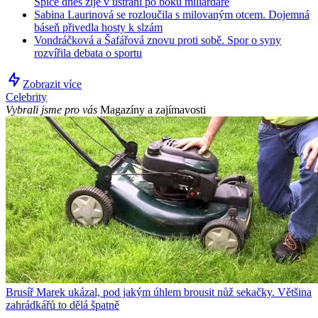
Spice dnes žije v ústraní po boku miliardáře
Sabina Laurinová se rozloučila s milovaným otcem. Dojemná
báseň přivedla hosty k slzám
Vondráčková a Šafářová znovu proti sobě. Spor o syny
rozvířila debata o sportu
Zobrazit více
Celebrity
Vybrali jsme pro vás
Magazíny a zajímavosti
Brusíř Marek ukázal, pod jakým úhlem brousit nůž sekačky. Většina
zahrádkářů to dělá špatně