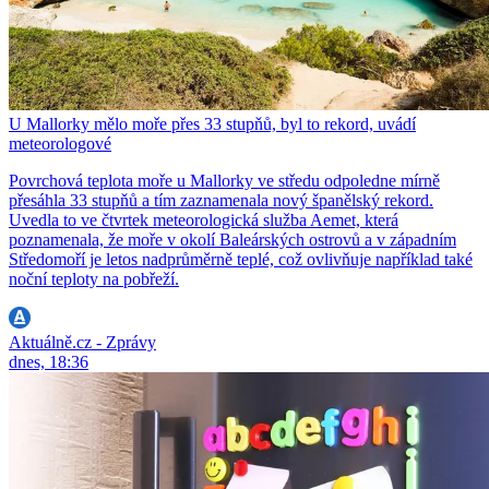
U Mallorky mělo moře přes 33 stupňů, byl to rekord, uvádí
meteorologové
Povrchová teplota moře u Mallorky ve středu odpoledne mírně
přesáhla 33 stupňů a tím zaznamenala nový španělský rekord.
Uvedla to ve čtvrtek meteorologická služba Aemet, která
poznamenala, že moře v okolí Baleárských ostrovů a v západním
Středomoří je letos nadprůměrně teplé, což ovlivňuje například také
noční teploty na pobřeží.
Aktuálně.cz - Zprávy
dnes, 18:36