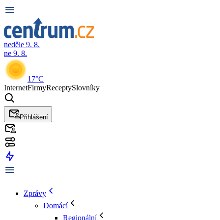
neděle 9. 8.
ne 9. 8.
17°C
Internet
Firmy
Recepty
Slovníky
Přihlášení
Zprávy
Domácí
Regionální