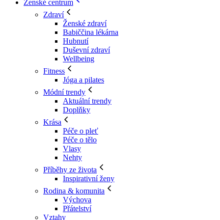
Ženské centrum
Zdraví
Ženské zdraví
Babiččina lékárna
Hubnutí
Duševní zdraví
Wellbeing
Fitness
Jóga a pilates
Módní trendy
Aktuální trendy
Doplňky
Krása
Péče o pleť
Péče o tělo
Vlasy
Nehty
Příběhy ze života
Inspirativní ženy
Rodina & komunita
Výchova
Přátelství
Vztahy