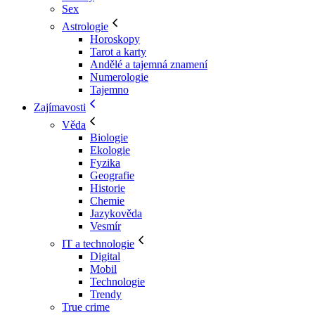
Sex
Astrologie
Horoskopy
Tarot a karty
Andělé a tajemná znamení
Numerologie
Tajemno
Zajímavosti
Věda
Biologie
Ekologie
Fyzika
Geografie
Historie
Chemie
Jazykověda
Vesmír
IT a technologie
Digital
Mobil
Technologie
Trendy
True crime