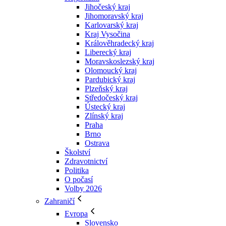
Jihočeský kraj
Jihomoravský kraj
Karlovarský kraj
Kraj Vysočina
Králověhradecký kraj
Liberecký kraj
Moravskoslezský kraj
Olomoucký kraj
Pardubický kraj
Plzeňský kraj
Středočeský kraj
Ústecký kraj
Zlínský kraj
Praha
Brno
Ostrava
Školství
Zdravotnictví
Politika
O počasí
Volby 2026
Zahraničí
Evropa
Slovensko