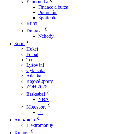
Ekonomika
Finance a burza
Podnikání
Spotřebitel
Krimi
Doprava
Nehody
Sport
Hokej
Fotbal
Tenis
Lyžování
Cyklistika
Atletika
Bojové sporty
ZOH 2026
Basketbal
NBA
Motosport
F1
Auto-moto
Elektromobily
Kultura