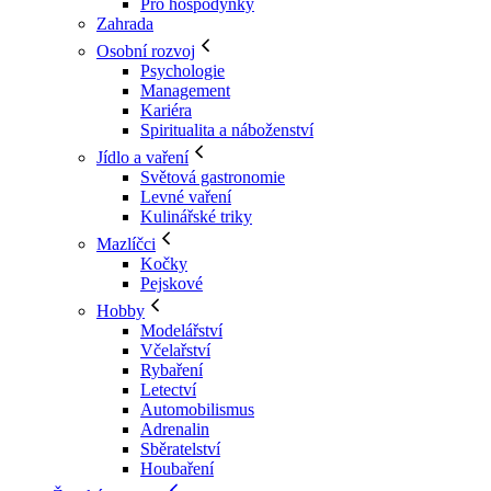
Pro hospodyňky
Zahrada
Osobní rozvoj
Psychologie
Management
Kariéra
Spiritualita a náboženství
Jídlo a vaření
Světová gastronomie
Levné vaření
Kulinářské triky
Mazlíčci
Kočky
Pejskové
Hobby
Modelářství
Včelařství
Rybaření
Letectví
Automobilismus
Adrenalin
Sběratelství
Houbaření