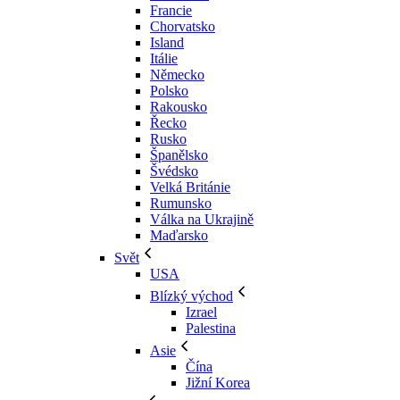
Francie
Chorvatsko
Island
Itálie
Německo
Polsko
Rakousko
Řecko
Rusko
Španělsko
Švédsko
Velká Británie
Rumunsko
Válka na Ukrajině
Maďarsko
Svět
USA
Blízký východ
Izrael
Palestina
Asie
Čína
Jižní Korea