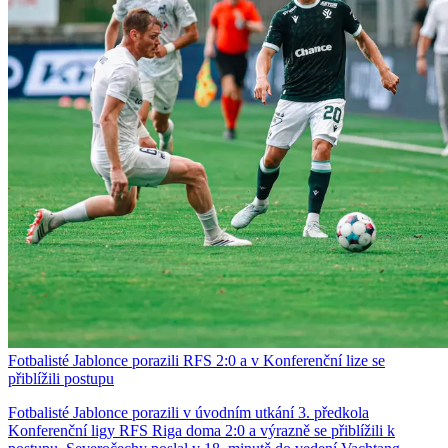
Fotbalisté Jablonce porazili RFS 2:0 a v Konferenční lize se
přiblížili postupu
Fotbalisté Jablonce porazili v úvodním utkání 3. předkola
Konferenční ligy RFS Riga doma 2:0 a výrazně se přiblížili k