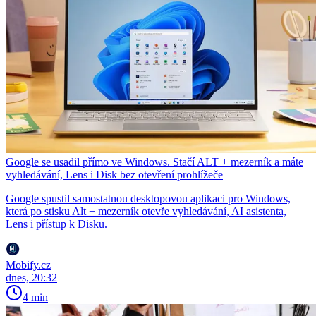
Google se usadil přímo ve Windows. Stačí ALT + mezerník a máte
vyhledávání, Lens i Disk bez otevření prohlížeče
Google spustil samostatnou desktopovou aplikaci pro Windows,
která po stisku Alt + mezerník otevře vyhledávání, AI asistenta,
Lens i přístup k Disku.
Mobify.cz
dnes, 20:32
4 min