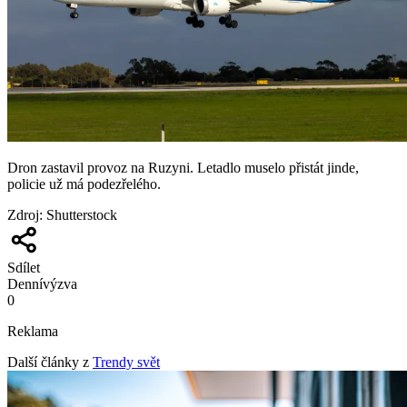
Dron zastavil provoz na Ruzyni. Letadlo muselo přistát jinde,
policie už má podezřelého.
Zdroj
:
Shutterstock
Sdílet
Denní
výzva
0
Reklama
Další články z
Trendy svět