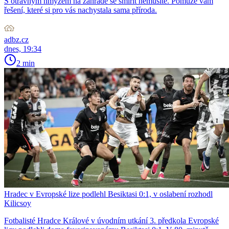
S otravným hmyzem na zahradě se smířit nemusíte. Pomůže vám
řešení, které si pro vás nachystala sama příroda.
adbz.cz
dnes, 19:34
2 min
Hradec v Evropské lize podlehl Besiktasi 0:1, v oslabení rozhodl
Kilicsoy
Fotbalisté Hradce Králové v úvodním utkání 3. předkola Evropské