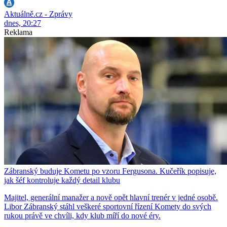
Aktuálně.cz - Zprávy
dnes, 20:27
Reklama
Zábranský buduje Kometu po vzoru Fergusona. Kučeřík popisuje,
jak šéf kontroluje každý detail klubu
Majitel, generální manažer a nově opět hlavní trenér v jedné osobě.
Libor Zábranský stáhl veškeré sportovní řízení Komety do svých
rukou právě ve chvíli, kdy klub míří do nové éry.