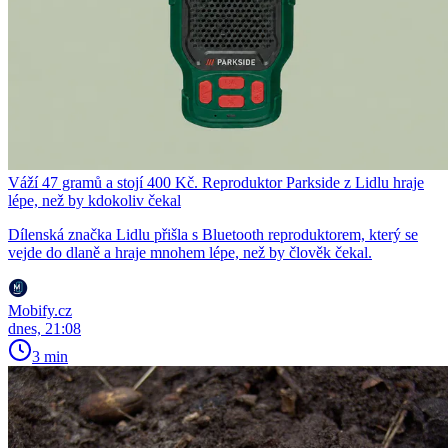
Váží 47 gramů a stojí 400 Kč. Reproduktor Parkside z Lidlu hraje
lépe, než by kdokoliv čekal
Dílenská značka Lidlu přišla s Bluetooth reproduktorem, který se
vejde do dlaně a hraje mnohem lépe, než by člověk čekal.
Mobify.cz
dnes, 21:08
3 min