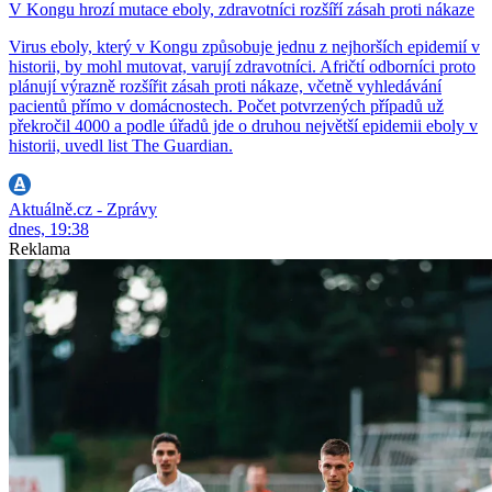
V Kongu hrozí mutace eboly, zdravotníci rozšíří zásah proti nákaze
Virus eboly, který v Kongu způsobuje jednu z nejhorších epidemií v
historii, by mohl mutovat, varují zdravotníci. Afričtí odborníci proto
plánují výrazně rozšířit zásah proti nákaze, včetně vyhledávání
pacientů přímo v domácnostech. Počet potvrzených případů už
překročil 4000 a podle úřadů jde o druhou největší epidemii eboly v
historii, uvedl list The Guardian.
Aktuálně.cz - Zprávy
dnes, 19:38
Reklama