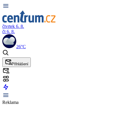
čtvrtek 6. 8.
čt 6. 8.
26°C
Přihlášení
Reklama