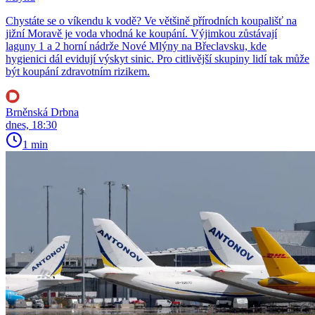
Chystáte se o víkendu k vodě? Ve většině přírodních koupališť na
jižní Moravě je voda vhodná ke koupání. Výjimkou zůstávají
laguny 1 a 2 horní nádrže Nové Mlýny na Břeclavsku, kde
hygienici dál evidují výskyt sinic. Pro citlivější skupiny lidí tak může
být koupání zdravotním rizikem.
Brněnská Drbna
dnes, 18:30
1 min