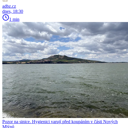
adbz.cz
dnes, 18:30
1 min
Pozor na sinice. Hygienici varují před koupáním v části Nových
Mlýnů