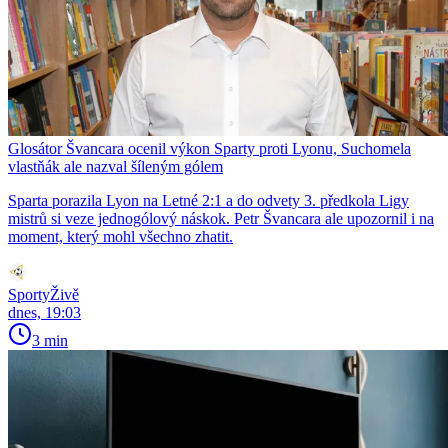
Glosátor Švancara ocenil výkon Sparty proti Lyonu, Suchomela
vlastňák ale nazval šíleným gólem
Sparta porazila Lyon na Letné 2:1 a do odvety 3. předkola Ligy
mistrů si veze jednogólový náskok. Petr Švancara ale upozornil i na
moment, který mohl všechno zhatit.
SportyŽivě
dnes, 19:03
3 min