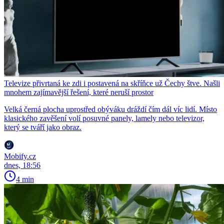
Televize přivrtaná ke zdi i postavená na skříňce už Čechy štve. Našli
mnohem zajímavější řešení, které neruší prostor
Velká černá plocha uprostřed obýváku dráždí čím dál víc lidí. Místo
klasického zavěšení volí posuvné panely, lamely nebo televizor,
který se tváří jako obraz.
Mobify.cz
dnes, 18:56
4 min