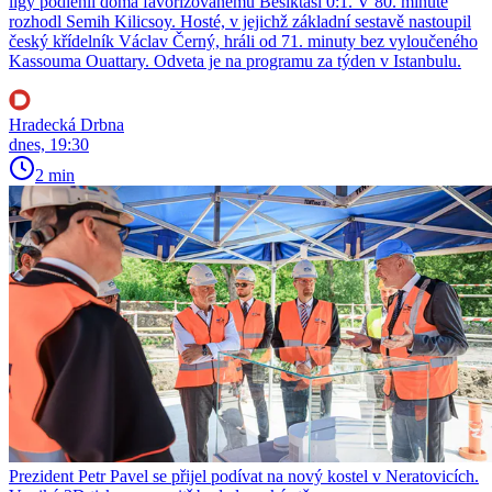
ligy podlehli doma favorizovanému Besiktasi 0:1. V 80. minutě
rozhodl Semih Kilicsoy. Hosté, v jejichž základní sestavě nastoupil
český křídelník Václav Černý, hráli od 71. minuty bez vyloučeného
Kassouma Ouattary. Odveta je na programu za týden v Istanbulu.
Hradecká Drbna
dnes, 19:30
2 min
Prezident Petr Pavel se přijel podívat na nový kostel v Neratovicích.