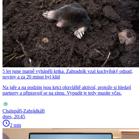
5 let jsme marně vyháněli krtka. Zahradník vzal kuchyňský odpad,
noviny a za 20 minut byl klid
Na jaře a na podzim jsou krtci obzvláště aktivní, protože si hledají
partnery a připravují se na zimu. Vypudit je tedy musíte včas.
Chalupáři-Zahrádkáři
dnes, 20:45
2 min