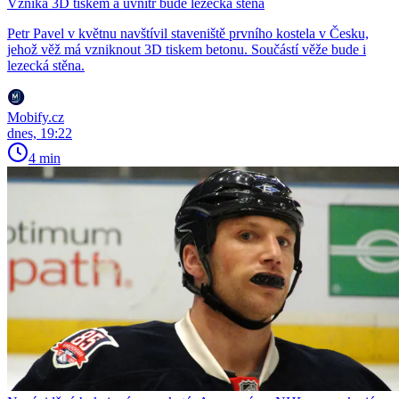
Vzniká 3D tiskem a uvnitř bude lezecká stěna
Petr Pavel v květnu navštívil staveniště prvního kostela v Česku,
jehož věž má vzniknout 3D tiskem betonu. Součástí věže bude i
lezecká stěna.
Mobify.cz
dnes, 19:22
4 min