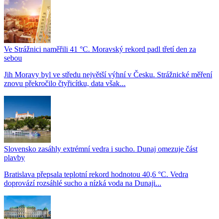
Ve Strážnici naměřili 41 °C. Moravský rekord padl třetí den za
sebou
Jih Moravy byl ve středu největší výhní v Česku. Strážnické měření
znovu překročilo čtyřicítku, data však...
Slovensko zasáhly extrémní vedra i sucho. Dunaj omezuje část
plavby
Bratislava přepsala teplotní rekord hodnotou 40,6 °C. Vedra
doprovází rozsáhlé sucho a nízká voda na Dunaji...