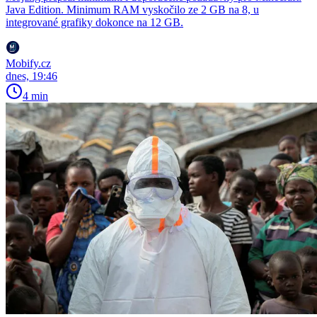
Java Edition. Minimum RAM vyskočilo ze 2 GB na 8, u
integrované grafiky dokonce na 12 GB.
Mobify.cz
dnes, 19:46
4 min