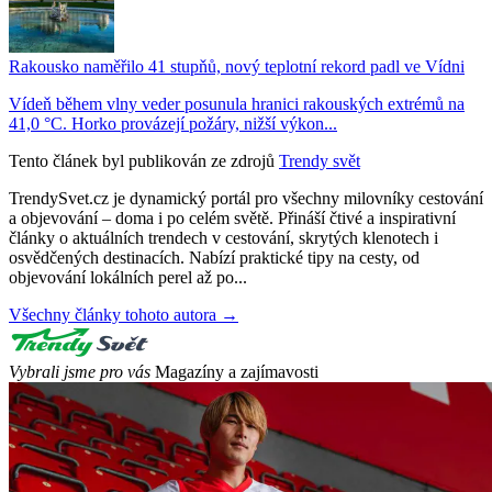
Rakousko naměřilo 41 stupňů, nový teplotní rekord padl ve Vídni
Vídeň během vlny veder posunula hranici rakouských extrémů na
41,0 °C. Horko provázejí požáry, nižší výkon...
Tento článek byl publikován ze zdrojů
Trendy svět
TrendySvet.cz je dynamický portál pro všechny milovníky cestování
a objevování – doma i po celém světě. Přináší čtivé a inspirativní
články o aktuálních trendech v cestování, skrytých klenotech i
osvědčených destinacích. Nabízí praktické tipy na cesty, od
objevování lokálních perel až po...
Všechny články tohoto autora →
Vybrali jsme pro vás
Magazíny a zajímavosti