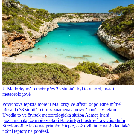
U Mallorky mělo moře přes 33 stupňů, byl to rekord, uvádí
meteorologové
Povrchová teplota moře u Mallorky ve středu odpoledne mírně
přesáhla 33 stupňů a tím zaznamenala nový španělský rekord.
Uvedla to ve čtvrtek meteorologická služba Aemet, která
poznamenala, že moře v okolí Baleárských ostrovů a v západním
Středomoří je letos nadprůměrně teplé, což ovlivňuje například také
noční teploty na pobřeží.