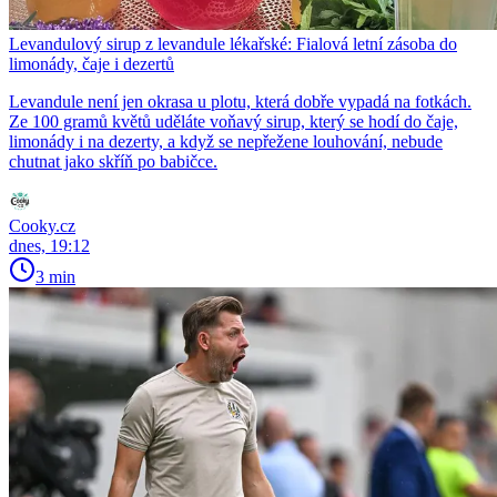
Levandulový sirup z levandule lékařské: Fialová letní zásoba do
limonády, čaje i dezertů
Levandule není jen okrasa u plotu, která dobře vypadá na fotkách.
Ze 100 gramů květů uděláte voňavý sirup, který se hodí do čaje,
limonády i na dezerty, a když se nepřežene louhování, nebude
chutnat jako skříň po babičce.
Cooky.cz
dnes, 19:12
3 min