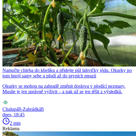
Namočte chleba do kbelíku a přidejte půl lahvičky jódu. Okurky po
tom hnojí samy sebe a plodí až do prvních mrazů
Okurky se mohou na zahradě změnit doslova v plodící nezmary.
Musíte je jen správně vyživit – a pak už se jen těšit z výsledků.
Chalupáři-Zahrádkáři
dnes, 18:45
2 min
Reklama