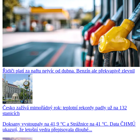
Řidiči platí za naftu nejvíc od dubna. Benzín ale překvapivě zlevnil
Česko zažívá mimořádný rok: teplotní rekordy padly už na 132
stanicích
Doksany vystoupaly na 41,9 °C a Strážnice na 41 °C. Data ČHMÚ
ukazují, že letošní vedra přepisovala dlouhé...