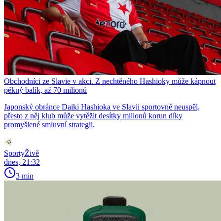
Obchodníci ze Slavie v akci. Z nechtěného Hashioky může kápnout
pěkný balík, až 70 milionů
Japonský obránce Daiki Hashioka ve Slavii sportovně neuspěl,
přesto z něj klub může vytěžit desítky milionů korun díky
promyšlené smluvní strategii.
SportyŽivě
dnes, 21:32
3 min