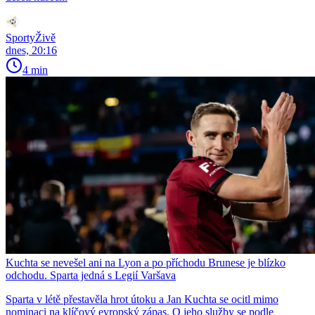
SportyŽivě
dnes, 20:16
4 min
Kuchta se nevešel ani na Lyon a po příchodu Brunese je blízko
odchodu. Sparta jedná s Legií Varšava
Sparta v létě přestavěla hrot útoku a Jan Kuchta se ocitl mimo
nominaci na klíčový evropský zápas. O jeho služby se podle