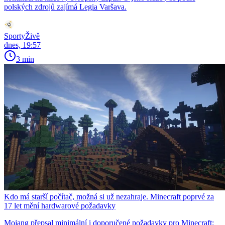
polských zdrojů zajímá Legia Varšava.
SportyŽivě
dnes, 19:57
3 min
Kdo má starší počítač, možná si už nezahraje. Minecraft poprvé za
17 let mění hardwarové požadavky
Mojang přepsal minimální i doporučené požadavky pro Minecraft: