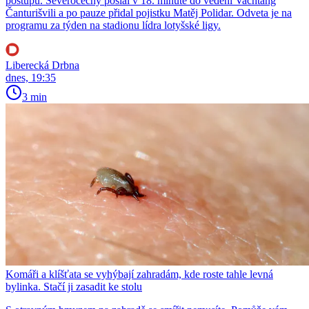
postupu. Severočechy poslal v 18. minutě do vedení Vachtang
Čanturišvili a po pauze přidal pojistku Matěj Polidar. Odveta je na
programu za týden na stadionu lídra lotyšské ligy.
Liberecká Drbna
dnes, 19:35
3 min
Komáři a klíšťata se vyhýbají zahradám, kde roste tahle levná
bylinka. Stačí ji zasadit ke stolu