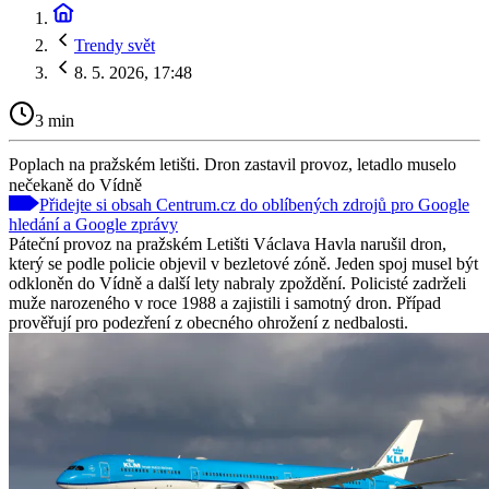
Trendy svět
8. 5. 2026, 17:48
3 min
Poplach na pražském letišti. Dron zastavil provoz, letadlo muselo
nečekaně do Vídně
Přidejte si obsah Centrum.cz do oblíbených zdrojů pro Google
hledání a Google zprávy
Páteční provoz na pražském Letišti Václava Havla narušil dron,
který se podle policie objevil v bezletové zóně. Jeden spoj musel být
odkloněn do Vídně a další lety nabraly zpoždění. Policisté zadrželi
muže narozeného v roce 1988 a zajistili i samotný dron. Případ
prověřují pro podezření z obecného ohrožení z nedbalosti.