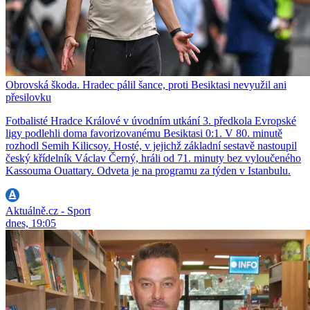
Obrovská škoda. Hradec pálil šance, proti Besiktasi nevyužil ani
přesilovku
Fotbalisté Hradce Králové v úvodním utkání 3. předkola Evropské
ligy podlehli doma favorizovanému Besiktasi 0:1. V 80. minutě
rozhodl Semih Kilicsoy. Hosté, v jejichž základní sestavě nastoupil
český křídelník Václav Černý, hráli od 71. minuty bez vyloučeného
Kassouma Ouattary. Odveta je na programu za týden v Istanbulu.
Aktuálně.cz - Sport
dnes, 19:05