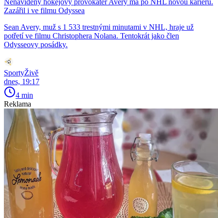
Nenáviděný hokejový provokatér Avery má po NHL novou kariéru.
Zazářil i ve filmu Odyssea
Sean Avery, muž s 1 533 trestnými minutami v NHL, hraje už
potřetí ve filmu Christophera Nolana. Tentokrát jako člen
Odysseovy posádky.
SportyŽivě
dnes, 19:17
4 min
Reklama