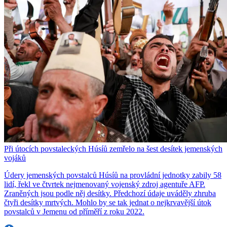
Při útocích povstaleckých Húsíů zemřelo na šest desítek jemenských
vojáků
Údery jemenských povstalců Húsíů na provládní jednotky zabily 58
lidí, řekl ve čtvrtek nejmenovaný vojenský zdroj agentuře AFP.
Zraněných jsou podle něj desítky. Předchozí údaje uváděly zhruba
čtyři desítky mrtvých. Mohlo by se tak jednat o nejkrvavější útok
povstalců v Jemenu od příměří z roku 2022.