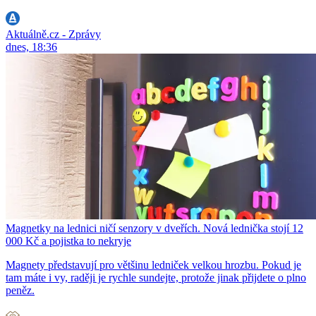
Aktuálně.cz - Zprávy
dnes, 18:36
Magnetky na lednici ničí senzory v dveřích. Nová lednička stojí 12
000 Kč a pojistka to nekryje
Magnety představují pro většinu ledniček velkou hrozbu. Pokud je
tam máte i vy, raději je rychle sundejte, protože jinak přijdete o plno
peněz.