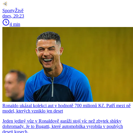
SportyŽivě
dnes, 20:23
4 min
Ronaldo ukázal kolekci aut v hodnotě 700 milionů Kč. Patří mezi ně
model, kterých vzniklo jen deset
Jeden jediný vůz v Ronaldově garáži stojí víc než zbytek sbírky
dohromady. Je to Bugatti, které automobilka vyrobila v pouhých
deseti kusech.