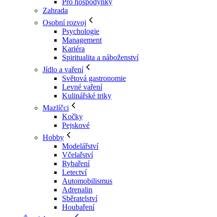
Pro hospodyňky
Zahrada
Osobní rozvoj
Psychologie
Management
Kariéra
Spiritualita a náboženství
Jídlo a vaření
Světová gastronomie
Levné vaření
Kulinářské triky
Mazlíčci
Kočky
Pejskové
Hobby
Modelářství
Včelařství
Rybaření
Letectví
Automobilismus
Adrenalin
Sběratelství
Houbaření