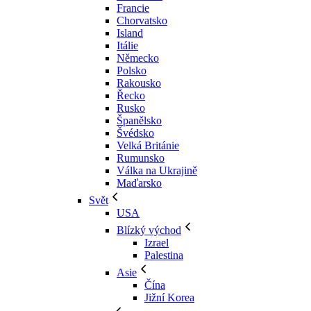
Francie
Chorvatsko
Island
Itálie
Německo
Polsko
Rakousko
Řecko
Rusko
Španělsko
Švédsko
Velká Británie
Rumunsko
Válka na Ukrajině
Maďarsko
Svět
USA
Blízký východ
Izrael
Palestina
Asie
Čína
Jižní Korea