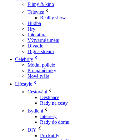
Filmy & kino
Televize
Reality show
Hudba
Hry
Literatura
Výtvarné umění
Divadlo
Digi a stream
Celebrity
Módní policie
Pro pamětníky
Nové tváře
Lifestyle
Cestování
Destinace
Rady na cesty
Bydlení
Interiery
Rady do domu
DIY
Pro kutily