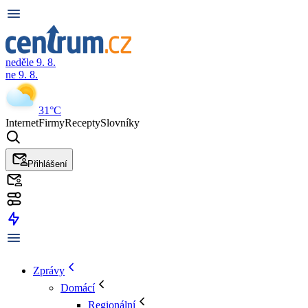
neděle 9. 8.
ne 9. 8.
31°C
Internet
Firmy
Recepty
Slovníky
Přihlášení
Zprávy
Domácí
Regionální