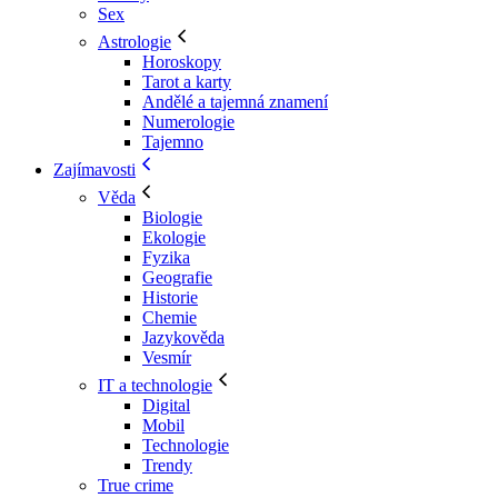
Sex
Astrologie
Horoskopy
Tarot a karty
Andělé a tajemná znamení
Numerologie
Tajemno
Zajímavosti
Věda
Biologie
Ekologie
Fyzika
Geografie
Historie
Chemie
Jazykověda
Vesmír
IT a technologie
Digital
Mobil
Technologie
Trendy
True crime