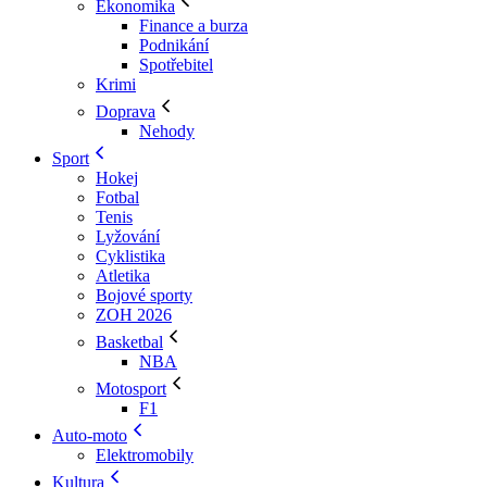
Ekonomika
Finance a burza
Podnikání
Spotřebitel
Krimi
Doprava
Nehody
Sport
Hokej
Fotbal
Tenis
Lyžování
Cyklistika
Atletika
Bojové sporty
ZOH 2026
Basketbal
NBA
Motosport
F1
Auto-moto
Elektromobily
Kultura