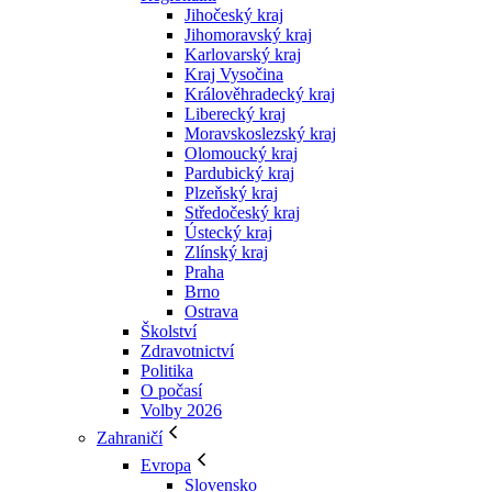
Jihočeský kraj
Jihomoravský kraj
Karlovarský kraj
Kraj Vysočina
Králověhradecký kraj
Liberecký kraj
Moravskoslezský kraj
Olomoucký kraj
Pardubický kraj
Plzeňský kraj
Středočeský kraj
Ústecký kraj
Zlínský kraj
Praha
Brno
Ostrava
Školství
Zdravotnictví
Politika
O počasí
Volby 2026
Zahraničí
Evropa
Slovensko