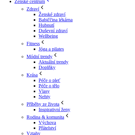
Ženské centrum
Zdraví
Ženské zdraví
Babiččina lékárna
Hubnutí
Duševní zdraví
Wellbeing
Fitness
Jóga a pilates
Módní trendy
Aktuální trendy
Doplňky
Krása
Péče o pleť
Péče o tělo
Vlasy
Nehty
Příběhy ze života
Inspirativní ženy
Rodina & komunita
Výchova
Přátelství
Vztahy