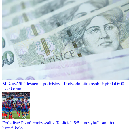
Muž uvěřil falešnému policistovi. Podvodníkům osobně předal 600
tisíc korun
Fotbalisté Plzně remizovali v Teplicích 5:5 a nevyhráli ani třetí
ligové kolo