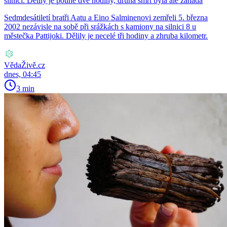
silnici. Dělily je pouhé dvě hodiny, druhá smrt byla ale záhada
Sedmdesátiletí bratři Aatu a Eino Salminenovi zemřeli 5. března
2002 nezávisle na sobě při srážkách s kamiony na silnici 8 u
městečka Pattijoki. Dělily je necelé tři hodiny a zhruba kilometr.
VědaŽivě.cz
dnes, 04:45
3 min