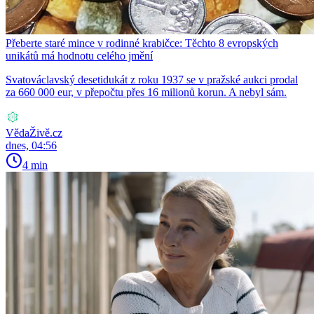
Přeberte staré mince v rodinné krabičce: Těchto 8 evropských
unikátů má hodnotu celého jmění
Svatováclavský desetidukát z roku 1937 se v pražské aukci prodal
za 660 000 eur, v přepočtu přes 16 milionů korun. A nebyl sám.
VědaŽivě.cz
dnes, 04:56
4 min