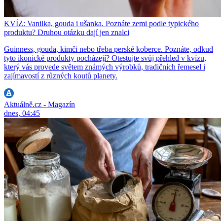
KVÍZ: Vanilka, gouda i ušanka. Poznáte zemi podle typického
produktu? Druhou otázku dají jen znalci
Guinness, gouda, kimči nebo třeba perské koberce. Poznáte, odkud
tyto ikonické produkty pocházejí? Otestujte svůj přehled v kvízu,
který vás provede světem známých výrobků, tradičních řemesel i
zajímavostí z různých koutů planety.
Aktuálně.cz - Magazín
dnes, 04:45