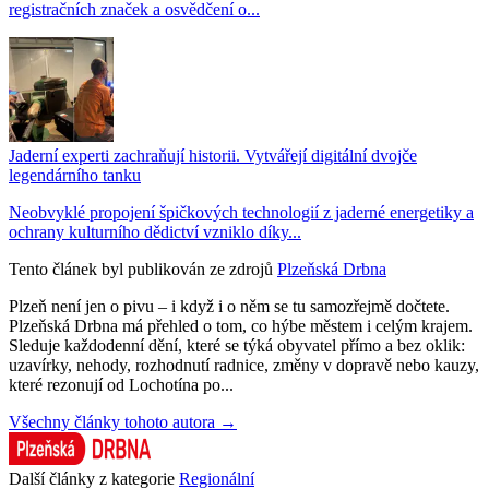
registračních značek a osvědčení o...
Jaderní experti zachraňují historii. Vytvářejí digitální dvojče
legendárního tanku
Neobvyklé propojení špičkových technologií z jaderné energetiky a
ochrany kulturního dědictví vzniklo díky...
Tento článek byl publikován ze zdrojů
Plzeňská Drbna
Plzeň není jen o pivu – i když i o něm se tu samozřejmě dočtete.
Plzeňská Drbna má přehled o tom, co hýbe městem i celým krajem.
Sleduje každodenní dění, které se týká obyvatel přímo a bez oklik:
uzavírky, nehody, rozhodnutí radnice, změny v dopravě nebo kauzy,
které rezonují od Lochotína po...
Všechny články tohoto autora →
Další články z kategorie
Regionální