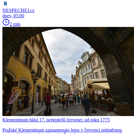
NESPECHEJ.cz
dnes, 05:00
2 min
Klementinum hlásí 17. nejteplejší červenec od roku 1775
Pražské Klementinum zaznamenalo letos v červenci průměrnou