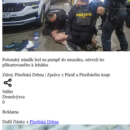
Polonahý mladík lezl na pumpě do mrazáku, odvezli ho
přikurtovaného k lehátku
Zdroj
:
Plzeňská Drbna | Zprávy z Plzně a Plzeňského kraje
Sdílet
Denní
výzva
0
Reklama
Další články z
Plzeňská Drbna