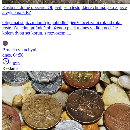
Kašlu na drahé pizzerie. Objevil jsem těsto, které chutná jako z pece
a vyjde na 5 Kč
Objednat si pizzu domů je pohodlné, jenže účet za ni rok od roku
roste. Za jednu pořádně obloženou placku dnes v klidu necháte
kolem dvou set korun, s rozvozem i...
Bruneta v kuchyni
dnes, 04:58
4 min
Reklama