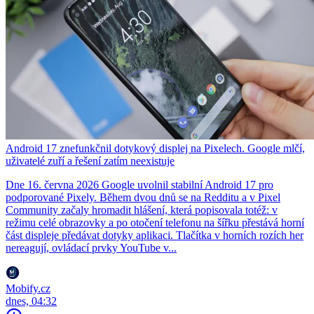
Android 17 znefunkčnil dotykový displej na Pixelech. Google mlčí,
uživatelé zuří a řešení zatím neexistuje
Dne 16. června 2026 Google uvolnil stabilní Android 17 pro
podporované Pixely. Během dvou dnů se na Redditu a v Pixel
Community začaly hromadit hlášení, která popisovala totéž: v
režimu celé obrazovky a po otočení telefonu na šířku přestává horní
část displeje předávat dotyky aplikaci. Tlačítka v horních rozích her
nereagují, ovládací prvky YouTube v...
Mobify.cz
dnes, 04:32