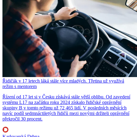
Řidičák v 17 letech láká stále více mladých. Třetina už využívá
režim s mentorem
Řízení od 17 let si v Česku získává stále větší oblibu. Od zavedení
systému L17 na začátku roku 2024 získalo řidičské oprávnění
skupiny B v tomto režimu už 72 465 lidí. V posledních měsících
navíc podíl sedmnáctiletých řidičů mezi novými držiteli oprávnění
překročil 30 procent.
Karlovarská Drbna