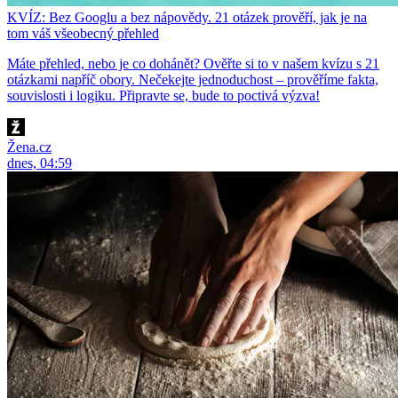
KVÍZ: Bez Googlu a bez nápovědy. 21 otázek prověří, jak je na
tom váš všeobecný přehled
Máte přehled, nebo je co dohánět? Ověřte si to v našem kvízu s 21
otázkami napříč obory. Nečekejte jednoduchost – prověříme fakta,
souvislosti i logiku. Připravte se, bude to poctivá výzva!
Žena.cz
dnes, 04:59