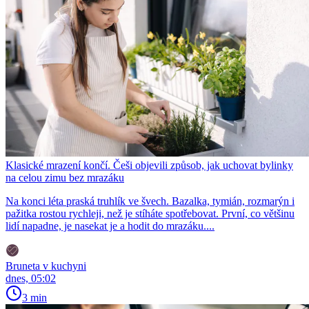
Klasické mrazení končí. Češi objevili způsob, jak uchovat bylinky
na celou zimu bez mrazáku
Na konci léta praská truhlík ve švech. Bazalka, tymián, rozmarýn i
pažitka rostou rychleji, než je stíháte spotřebovat. První, co většinu
lidí napadne, je nasekat je a hodit do mrazáku....
Bruneta v kuchyni
dnes, 05:02
3 min