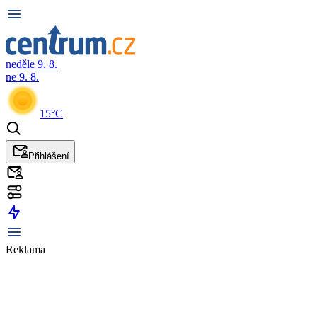
neděle 9. 8.
ne 9. 8.
15°C
Přihlášení
Reklama