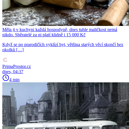
Měla ji v kuchyni každá hospodyně, dnes tuhle maličkost nemá
nikdo. Sběratelé za ni platí klidně i 15 000 Kč
Když se po prarodičích vyklízí byt, většina starých věcí skončí bez
okolků […]
PrimaProstor.cz
dnes, 04:37
4 min