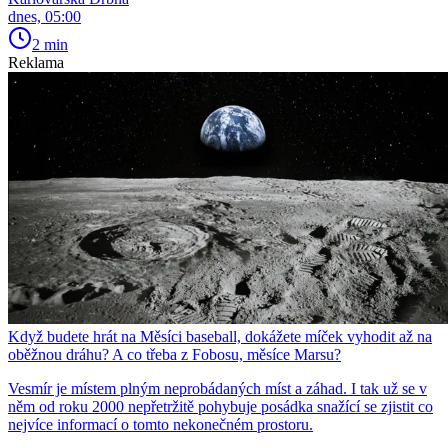
dnes, 05:00
2 min
Reklama
Když budete hrát na Měsíci baseball, dokážete míček vyhodit až na
oběžnou dráhu? A co třeba z Fobosu, měsíce Marsu?
Vesmír je místem plným neprobádaných míst a záhad. I tak už se v
něm od roku 2000 nepřetržitě pohybuje posádka snažící se zjistit co
nejvíce informací o tomto nekonečném prostoru.