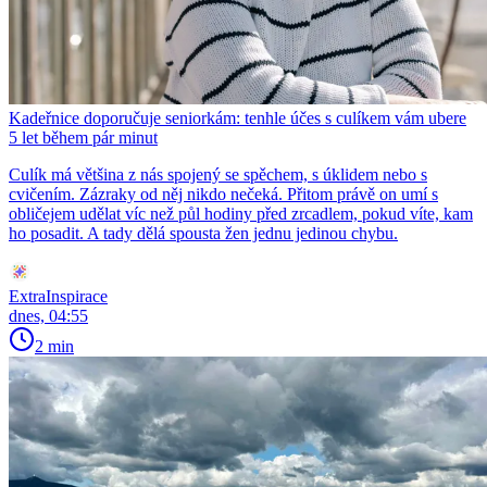
Kadeřnice doporučuje seniorkám: tenhle účes s culíkem vám ubere
5 let během pár minut
Culík má většina z nás spojený se spěchem, s úklidem nebo s
cvičením. Zázraky od něj nikdo nečeká. Přitom právě on umí s
obličejem udělat víc než půl hodiny před zrcadlem, pokud víte, kam
ho posadit. A tady dělá spousta žen jednu jedinou chybu.
ExtraInspirace
dnes, 04:55
2 min