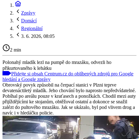
Zprávy
Domácí
Regionální
3. 6. 2026, 08:05
2 min
Polonahý mladík lezl na pumpě do mrazáku, odvezli ho
přikurtovaného k lehátku
Přidejte si obsah Centrum.cz do oblíbených zdrojů pro Google
hledání a Google zprávy
Obrovský povyk způsobil na čerpací stanici v Plzni teprve
devatenáctiletý mladík. Jeho chování bylo naprosto nepředvídatelné.
Pobíhal po areálu pouze v kraťasech a ponožkách. Chodil mezi auty
přijíždějícími ke stojanům, obtěžoval ostatní a dokonce se snažil
zalézt do pultového mrazáku. Jak se ukázalo, byl pod vlivem drog a
navíc i v hledáčku policie.