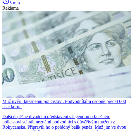
5 min
Reklama
Muž uvěřil falešnému policistovi. Podvodníkům osobně předal 600
tisíc korun
Další úspěšné divadelní představení s legendou o falešném
policistovi sehráli neznámí podvodníci s důvěřivým mužem z
Rokycanska. Připravili ho o pořádný balík peněz. Muž jim ve dvou