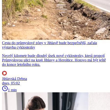
Cesta do průmyslové zóny v Jihlavě bude bezpečnější, začala
výstavba cyklostezky
Necelý kilometr bude dlouhý úsek nové cyklostezky, která propojí
Průmyslovou ulici na kraji Jihlavy a Heroltice. Hotovo má být ještě
do konce letošního roku.
Jihlavská Drbna
dnes, 05:02
1 min