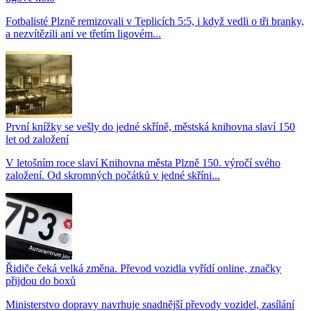
Fotbalisté Plzně remizovali v Teplicích 5:5, i když vedli o tři branky,
a nezvítězili ani ve třetím ligovém...
První knížky se vešly do jedné skříně, městská knihovna slaví 150
let od založení
V letošním roce slaví Knihovna města Plzně 150. výročí svého
založení. Od skromných počátků v jedné skříni...
Řidiče čeká velká změna. Převod vozidla vyřídí online, značky
přijdou do boxů
Ministerstvo dopravy navrhuje snadnější převody vozidel, zasílání