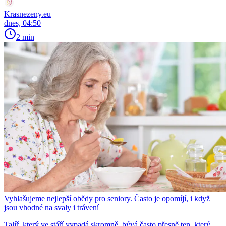
Krasnezeny.eu
dnes, 04:50
2 min
Vyhlašujeme nejlepší obědy pro seniory. Často je opomíjí, i když
jsou vhodné na svaly i trávení
Talíř, který ve stáří vypadá skromně, bývá často přesně ten, který