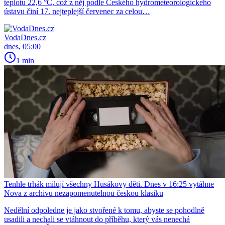
teplotu 22,6 °C, což z něj podle Českého hydrometeorologického
ústavu činí 17. nejteplejší červenec za celou…
VodaDnes.cz
dnes, 05:00
1 min
Tenhle trhák milují všechny Husákovy děti. Dnes v 16:25 vytáhne
Nova z archivu nezapomenutelnou českou klasiku
Nedělní odpoledne je jako stvořené k tomu, abyste se pohodlně
usadili a nechali se vtáhnout do příběhu, který vás nenechá