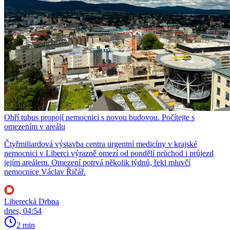
Obří tubus propojí nemocnici s novou budovou. Počítejte s
omezením v areálu
Čtyřmiliardová výstavba centra urgentní medicíny v krajské
nemocnici v Liberci výrazně omezí od pondělí průchod i průjezd
jejím areálem. Omezení potrvá několik týdnů, řekl mluvčí
nemocnice Václav Řičář.
Liberecká Drbna
dnes, 04:54
2 min