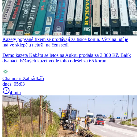
Kazety popsané fixem se prodávají za tisíce korun. Většina lidí je
má ve sklepě a netuší, na čem sedí
Demo kazeta Kabátu se letos na Aukru prodala za 3 380 Kč. Balík
dvanácti běžných kazet vedle toho odešel za 65 korun.
Chalupáři-Zahrádkáři
dnes, 05:03
4 min