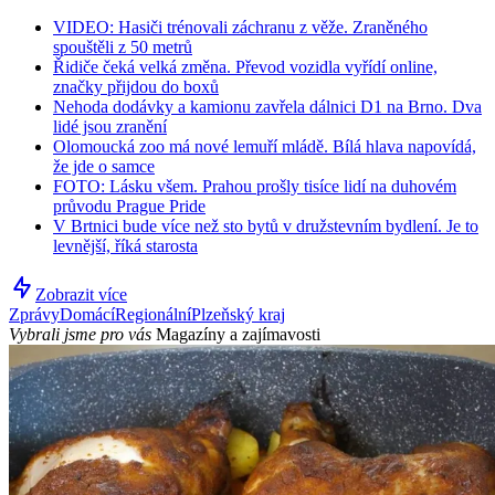
VIDEO: Hasiči trénovali záchranu z věže. Zraněného
spouštěli z 50 metrů
Řidiče čeká velká změna. Převod vozidla vyřídí online,
značky přijdou do boxů
Nehoda dodávky a kamionu zavřela dálnici D1 na Brno. Dva
lidé jsou zranění
Olomoucká zoo má nové lemuří mládě. Bílá hlava napovídá,
že jde o samce
FOTO: Lásku všem. Prahou prošly tisíce lidí na duhovém
průvodu Prague Pride
V Brtnici bude více než sto bytů v družstevním bydlení. Je to
levnější, říká starosta
Zobrazit více
Zprávy
Domácí
Regionální
Plzeňský kraj
Vybrali jsme pro vás
Magazíny a zajímavosti