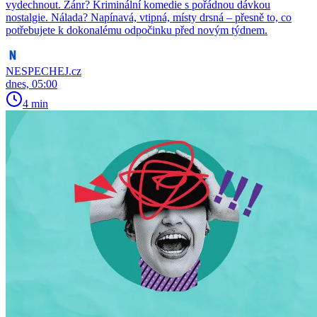
vydechnout. Žánr? Kriminální komedie s pořádnou dávkou
nostalgie. Nálada? Napínavá, vtipná, místy drsná – přesně to, co
potřebujete k dokonalému odpočinku před novým týdnem.
NESPECHEJ.cz
dnes, 05:00
4 min