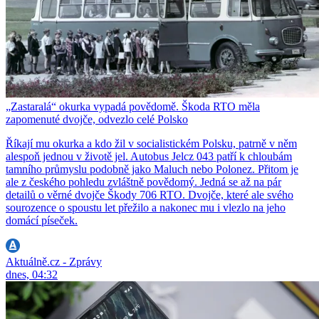
„Zastaralá“ okurka vypadá povědomě. Škoda RTO měla
zapomenuté dvojče, odvezlo celé Polsko
Říkají mu okurka a kdo žil v socialistickém Polsku, patrně v něm
alespoň jednou v životě jel. Autobus Jelcz 043 patří k chloubám
tamního průmyslu podobně jako Maluch nebo Polonez. Přitom je
ale z českého pohledu zvláštně povědomý. Jedná se až na pár
detailů o věrné dvojče Škody 706 RTO. Dvojče, které ale svého
sourozence o spoustu let přežilo a nakonec mu i vlezlo na jeho
domácí píseček.
Aktuálně.cz - Zprávy
dnes, 04:32