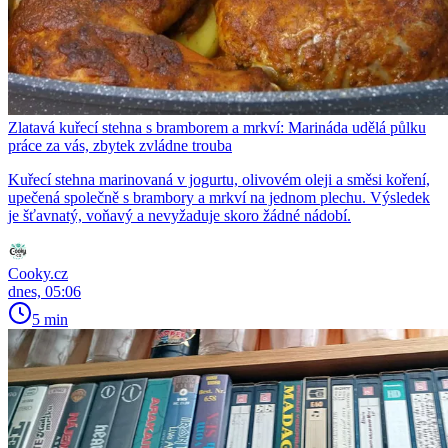
Zlatavá kuřecí stehna s bramborem a mrkví: Marináda udělá půlku
práce za vás, zbytek zvládne trouba
Kuřecí stehna marinovaná v jogurtu, olivovém oleji a směsi koření,
upečená společně s brambory a mrkví na jednom plechu. Výsledek
je šťavnatý, voňavý a nevyžaduje skoro žádné nádobí.
Cooky.cz
dnes, 05:06
5 min