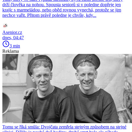
drží člověka na nohou. Spousta seniorů si v poledne dopřeje jen
krajíc s marmeládou, nebo oběd rovnou vynechá, protože se jim
nechce vařit. Přitom právě poledne je chvíle, kdy...
Asenior.cz
dnes, 04:47
3 min
Reklama
Tomu se říká smůla: Dvojčata zemřela stejným způsobem na stejné