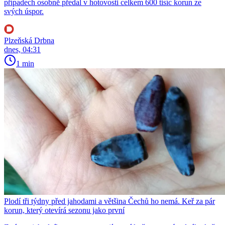
případech osobně předal v hotovosti celkem 600 tisíc korun ze
svých úspor.
Plzeňská Drbna
dnes, 04:31
1 min
Plodí tři týdny před jahodami a většina Čechů ho nemá. Keř za pár
korun, který otevírá sezonu jako první