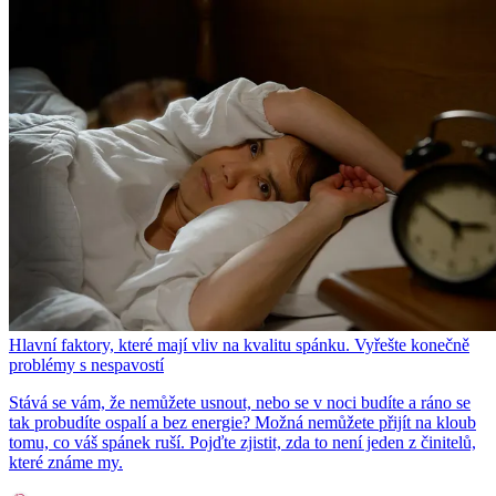
Hlavní faktory, které mají vliv na kvalitu spánku. Vyřešte konečně
problémy s nespavostí
Stává se vám, že nemůžete usnout, nebo se v noci budíte a ráno se
tak probudíte ospalí a bez energie? Možná nemůžete přijít na kloub
tomu, co váš spánek ruší. Pojďte zjistit, zda to není jeden z činitelů,
které známe my.