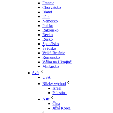
Francie
Chorvatsko
Island
Itálie
Německo
Polsko
Rakousko
Řecko
Rusko
Španělsko
Švédsko
Velká Británie
Rumunsko
Válka na Ukrajině
Maďarsko
Svět
USA
Blízký východ
Izrael
Palestina
Asie
Čína
Jižní Korea