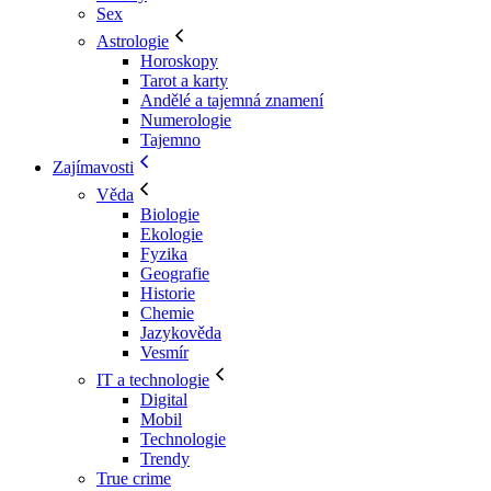
Sex
Astrologie
Horoskopy
Tarot a karty
Andělé a tajemná znamení
Numerologie
Tajemno
Zajímavosti
Věda
Biologie
Ekologie
Fyzika
Geografie
Historie
Chemie
Jazykověda
Vesmír
IT a technologie
Digital
Mobil
Technologie
Trendy
True crime