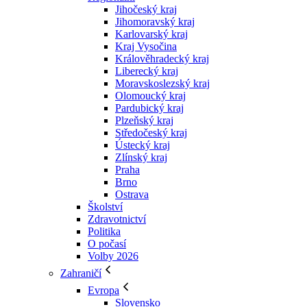
Jihočeský kraj
Jihomoravský kraj
Karlovarský kraj
Kraj Vysočina
Králověhradecký kraj
Liberecký kraj
Moravskoslezský kraj
Olomoucký kraj
Pardubický kraj
Plzeňský kraj
Středočeský kraj
Ústecký kraj
Zlínský kraj
Praha
Brno
Ostrava
Školství
Zdravotnictví
Politika
O počasí
Volby 2026
Zahraničí
Evropa
Slovensko