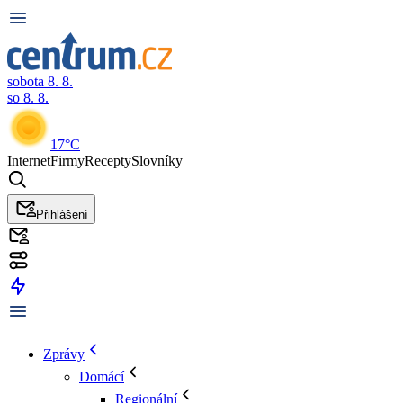
sobota 8. 8.
so 8. 8.
17°C
Internet
Firmy
Recepty
Slovníky
Přihlášení
Zprávy
Domácí
Regionální