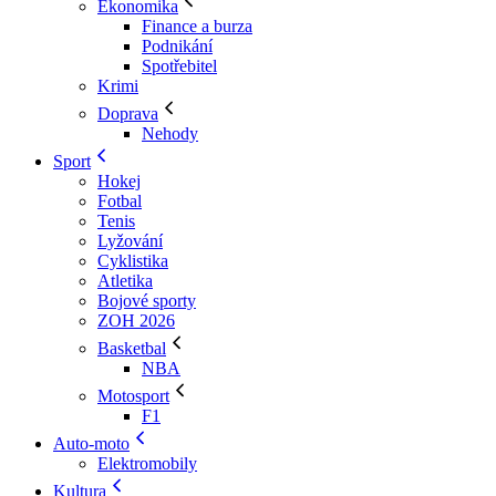
Ekonomika
Finance a burza
Podnikání
Spotřebitel
Krimi
Doprava
Nehody
Sport
Hokej
Fotbal
Tenis
Lyžování
Cyklistika
Atletika
Bojové sporty
ZOH 2026
Basketbal
NBA
Motosport
F1
Auto-moto
Elektromobily
Kultura