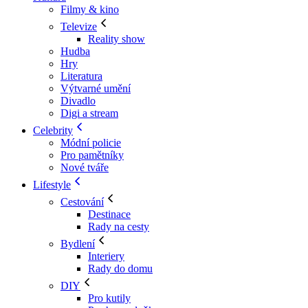
Filmy & kino
Televize
Reality show
Hudba
Hry
Literatura
Výtvarné umění
Divadlo
Digi a stream
Celebrity
Módní policie
Pro pamětníky
Nové tváře
Lifestyle
Cestování
Destinace
Rady na cesty
Bydlení
Interiery
Rady do domu
DIY
Pro kutily