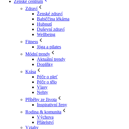
Ženské centrum
Zdraví
Ženské zdraví
Babiččina lékárna
Hubnutí
Duševní zdraví
Wellbeing
Fitness
Jóga a pilates
Módní trendy
Aktuální trendy
Doplňky
Krása
Péče o pleť
Péče o tělo
Vlasy
Nehty
Příběhy ze života
Inspirativní ženy
Rodina & komunita
Výchova
Přátelství
Vztahy