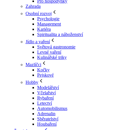
Pro hospodyňky
Zahrada
Osobní rozvoj
Psychologie
Management
Kariéra
Spiritualita a náboženství
Jídlo a vaření
Světová gastronomie
Levné vaření
Kulinářské triky
Mazlíčci
Kočky
Pejskové
Hobby
Modelářství
Včelařství
Rybaření
Letectví
Automobilismus
Adrenalin
Sběratelství
Houbaření