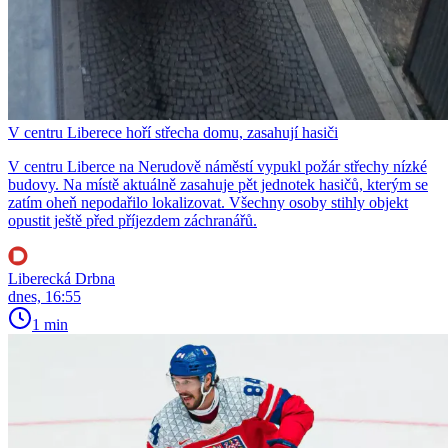
V centru Liberece hoří střecha domu, zasahují hasiči
V centru Liberce na Nerudově náměstí vypukl požár střechy nízké
budovy. Na místě aktuálně zasahuje pět jednotek hasičů, kterým se
zatím oheň nepodařilo lokalizovat. Všechny osoby stihly objekt
opustit ještě před příjezdem záchranářů.
Liberecká Drbna
dnes, 16:55
1 min