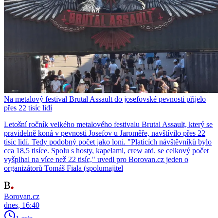
Na metalový festival Brutal Assault do josefovské pevnosti přijelo
přes 22 tisíc lidí
Letošní ročník velkého metalového festivalu Brutal Assault, který se
pravidelně koná v pevnosti Josefov u Jaroměře, navštívilo přes 22
tisíc lidí. Tedy podobný počet jako loni. "Platících návštěvníků bylo
cca 18,5 tisíce. Spolu s hosty, kapelami, crew atd. se celkový počet
vyšplhal na více než 22 tisíc," uvedl pro Borovan.cz jeden o
organizátorů Tomáš Fiala (spolumajitel
Borovan.cz
dnes, 16:40