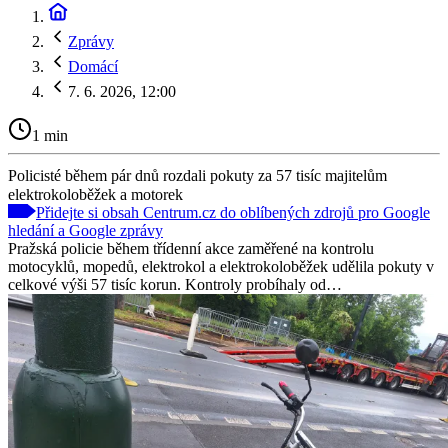
Zprávy
Domácí
7. 6. 2026, 12:00
1 min
Policisté během pár dnů rozdali pokuty za 57 tisíc majitelům
elektrokoloběžek a motorek
Přidejte si obsah Centrum.cz do oblíbených zdrojů pro Google
hledání a Google zprávy
Pražská policie během třídenní akce zaměřené na kontrolu
motocyklů, mopedů, elektrokol a elektrokoloběžek udělila pokuty v
celkové výši 57 tisíc korun. Kontroly probíhaly od…