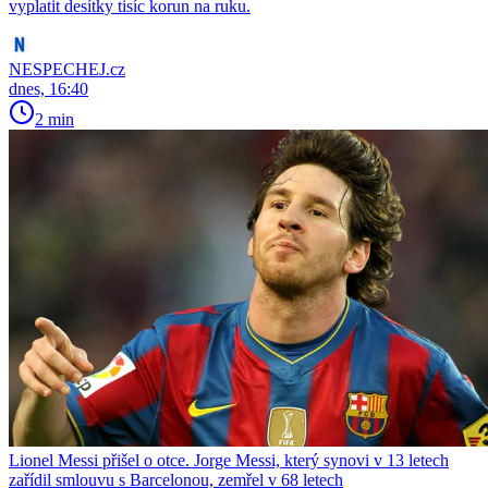
vyplatit desítky tisíc korun na ruku.
NESPECHEJ.cz
dnes, 16:40
2 min
Lionel Messi přišel o otce. Jorge Messi, který synovi v 13 letech
zařídil smlouvu s Barcelonou, zemřel v 68 letech