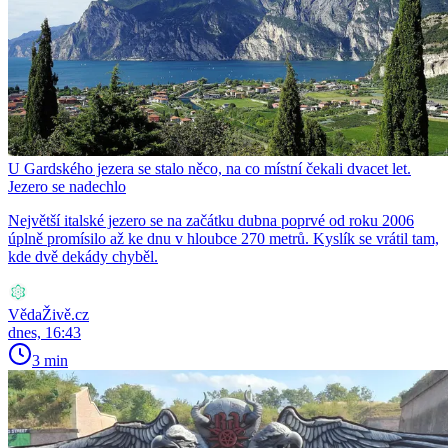
U Gardského jezera se stalo něco, na co místní čekali dvacet let.
Jezero se nadechlo
Největší italské jezero se na začátku dubna poprvé od roku 2006
úplně promísilo až ke dnu v hloubce 270 metrů. Kyslík se vrátil tam,
kde dvě dekády chyběl.
VědaŽivě.cz
dnes, 16:43
3 min