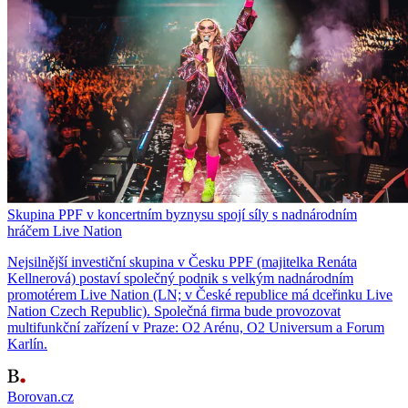
Skupina PPF v koncertním byznysu spojí síly s nadnárodním
hráčem Live Nation
Nejsilnější investiční skupina v Česku PPF (majitelka Renáta
Kellnerová) postaví společný podnik s velkým nadnárodním
promotérem Live Nation (LN; v České republice má dceřinku Live
Nation Czech Republic). Společná firma bude provozovat
multifunkční zařízení v Praze: O2 Arénu, O2 Universum a Forum
Karlín.
Borovan.cz