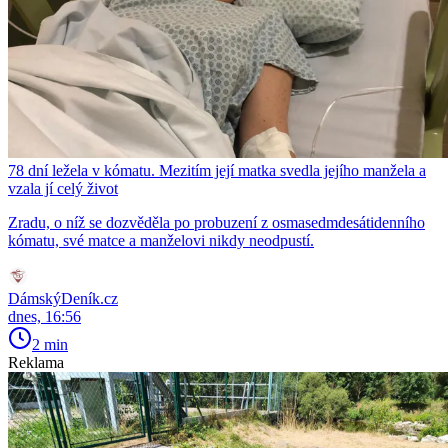
78 dní ležela v kómatu. Mezitím její matka svedla jejího manžela a
vzala jí celý život
Zradu, o níž se dozvěděla po probuzení z osmasedmdesátidenního
kómatu, své matce a manželovi nikdy neodpustí.
DámskýDeník.cz
dnes, 16:56
2 min
Reklama