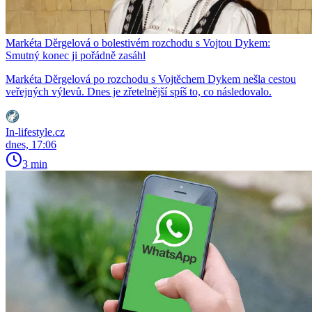
Markéta Děrgelová o bolestivém rozchodu s Vojtou Dykem:
Smutný konec ji pořádně zasáhl
Markéta Děrgelová po rozchodu s Vojtěchem Dykem nešla cestou
veřejných výlevů. Dnes je zřetelnější spíš to, co následovalo.
In-lifestyle.cz
dnes, 17:06
3 min