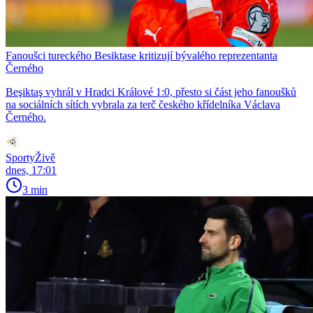
Fanoušci tureckého Besiktase kritizují bývalého reprezentanta
Černého
Beşiktaş vyhrál v Hradci Králové 1:0, přesto si část jeho fanoušků
na sociálních sítích vybrala za terč českého křídelníka Václava
Černého.
SportyŽivě
dnes, 17:01
3 min