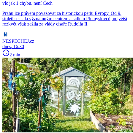
víc jak 1 chybu, není Čech
Prahu lze právem považovat za historickou perlu Evropy. Od 9.
století se stala významným centrem a sídlem Přemyslovců, největší
rozkvět však zažila za vlády císaře Rudolfa II.
NESPECHEJ.cz
dnes, 16:30
2 min