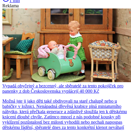
1 min
Reklama
Vypadá obyčejný a bezcenný, ale sběratelé za tento pokojíček pro
panenky z dob Československa vyplácejí 40 000 Kč
Možná jste ji jako děti také obdivovali na staré chalupě nebo u
babičky v ložnici. Nenápadná dřevěná krabice plná miniaturního
nábytku, která přečkala generace a zdánlivě sloužila jen k dětskému
krácení dlouhé chvíle. Zatímco mnozí z nás podobné kousky při
vyklízení pozůstalostí bez milosti vyhodili nebo nechali napospas
dětskému řádění, sběratelé dnes za tento konkrétní klenot neváhají