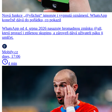
Nová funkce „@všichni“ ignoruje i vypnutá oznámení. WhatsApp
konečně dává do pořádku, co pokazil
WhatsApp od 4. srpna 2026 nasazuje hromadnou zmínku @all,
která prorazí i ztišenou skupinu, a zároveň dává uživateli páku ji
umlčet.
Mobify.cz
dnes, 17:06
4 min