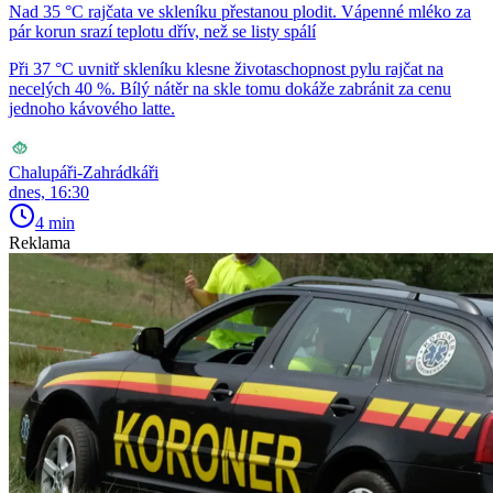
Nad 35 °C rajčata ve skleníku přestanou plodit. Vápenné mléko za
pár korun srazí teplotu dřív, než se listy spálí
Při 37 °C uvnitř skleníku klesne životaschopnost pylu rajčat na
necelých 40 %. Bílý nátěr na skle tomu dokáže zabránit za cenu
jednoho kávového latte.
Chalupáři-Zahrádkáři
dnes, 16:30
4 min
Reklama