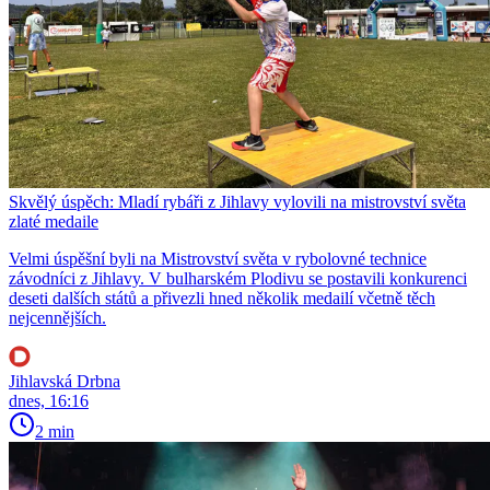
Skvělý úspěch: Mladí rybáři z Jihlavy vylovili na mistrovství světa
zlaté medaile
Velmi úspěšní byli na Mistrovství světa v rybolovné technice
závodníci z Jihlavy. V bulharském Plodivu se postavili konkurenci
deseti dalších států a přivezli hned několik medailí včetně těch
nejcennějších.
Jihlavská Drbna
dnes, 16:16
2 min