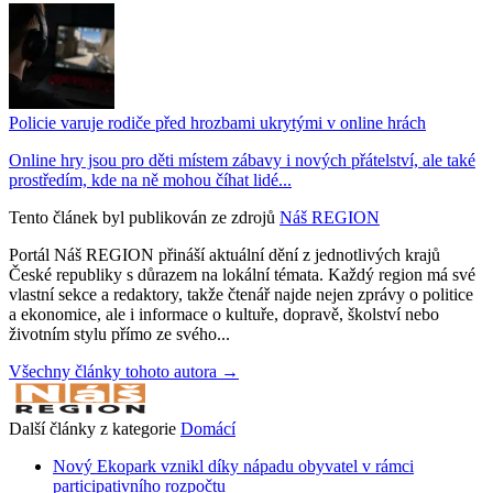
Policie varuje rodiče před hrozbami ukrytými v online hrách
Online hry jsou pro děti místem zábavy i nových přátelství, ale také
prostředím, kde na ně mohou číhat lidé...
Tento článek byl publikován ze zdrojů
Náš REGION
Portál Náš REGION přináší aktuální dění z jednotlivých krajů
České republiky s důrazem na lokální témata. Každý region má své
vlastní sekce a redaktory, takže čtenář najde nejen zprávy o politice
a ekonomice, ale i informace o kultuře, dopravě, školství nebo
životním stylu přímo ze svého...
Všechny články tohoto autora →
Další články z kategorie
Domácí
Nový Ekopark vznikl díky nápadu obyvatel v rámci
participativního rozpočtu