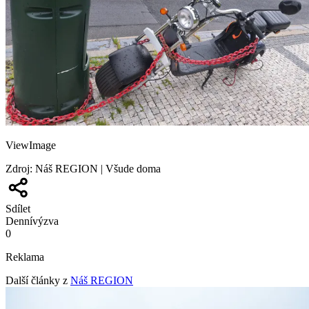
ViewImage
Zdroj
:
Náš REGION | Všude doma
Sdílet
Denní
výzva
0
Reklama
Další články z
Náš REGION