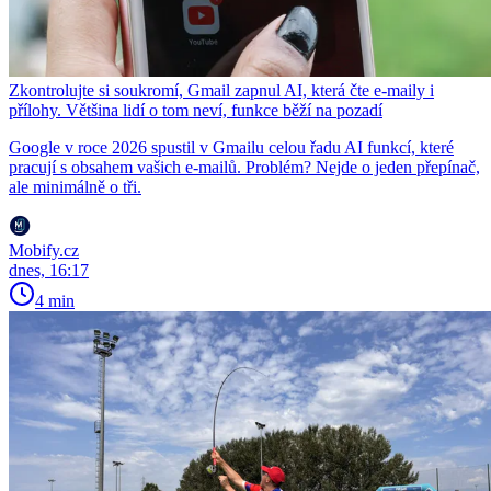
Zkontrolujte si soukromí, Gmail zapnul AI, která čte e-maily i
přílohy. Většina lidí o tom neví, funkce běží na pozadí
Google v roce 2026 spustil v Gmailu celou řadu AI funkcí, které
pracují s obsahem vašich e-mailů. Problém? Nejde o jeden přepínač,
ale minimálně o tři.
Mobify.cz
dnes, 16:17
4 min