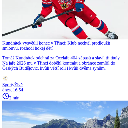
Kundrátek vysvětlil konec v Třinci: Klub nechtěl prodloužit
smlouvu, rozhodl hokej dětí
Tomáš Kundrátek odehrál za Oceláře 404 zápasů a slavil tři tituly.
Na jaře 2026 mu v Třinci doběhl kontrakt a obránce zamířil do
Českých Budějovic, kvůli větší roli i kvůli dvěma synům.
SportyŽivě
dnes, 16:54
2 min