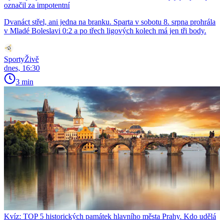
označil za impotentní
Dvanáct střel, ani jedna na branku. Sparta v sobotu 8. srpna prohrála
v Mladé Boleslavi 0:2 a po třech ligových kolech má jen tři body.
SportyŽivě
dnes, 16:30
3 min
Kvíz: TOP 5 historických památek hlavního města Prahy. Kdo udělá