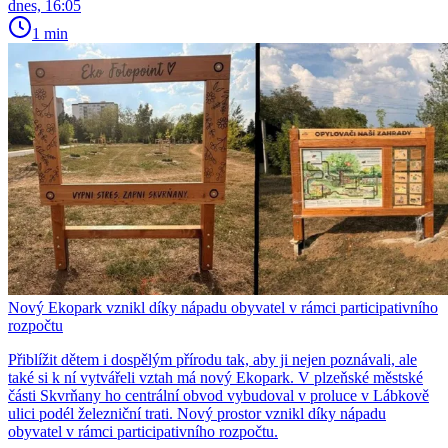
dnes, 16:05
1 min
Nový Ekopark vznikl díky nápadu obyvatel v rámci participativního
rozpočtu
Přiblížit dětem i dospělým přírodu tak, aby ji nejen poznávali, ale
také si k ní vytvářeli vztah má nový Ekopark. V plzeňské městské
části Skvrňany ho centrální obvod vybudoval v proluce v Lábkově
ulici podél železniční trati. Nový prostor vznikl díky nápadu
obyvatel v rámci participativního rozpočtu.