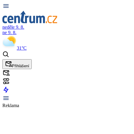
neděle 9. 8.
ne 9. 8.
31°C
Přihlášení
Reklama