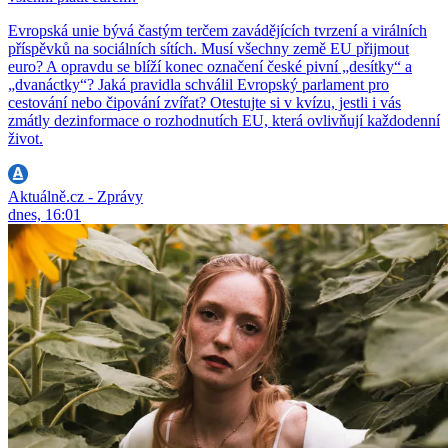
Evropská unie bývá častým terčem zavádějících tvrzení a virálních
příspěvků na sociálních sítích. Musí všechny země EU přijmout
euro? A opravdu se blíží konec označení české pivní „desítky“ a
„dvanáctky“? Jaká pravidla schválil Evropský parlament pro
cestování nebo čipování zvířat? Otestujte si v kvízu, jestli i vás
zmátly dezinformace o rozhodnutích EU, která ovlivňují každodenní
život.
Aktuálně.cz - Zprávy
dnes, 16:01