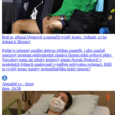
Bolí to, přiznal Djokovič a naznačil rychlý konec. Odhalil, co ho
dohání k šílenství
Pořád je schopný porážet drtivou většinu soupeřů, i přes značně
omezený program obdivuhodně zůstává členem elitní světové pětky.
Navzdory tomu ale srbský tenisový gigant Novak Djokovič v
posledních týdnech opakovaně vyjadřuje nebývalou rezignaci. Blíží
se rychlý konec kariéry nejúspěšnějšího hráče historie?
Aktuálně.cz - Sport
dnes, 16:58