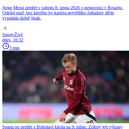
Jorge Messi zemřel v sobotu 8. srpna 2026 v nemocnici v Rosariu.
Odešel muž, bez kterého by kariéra největšího fotbalisty dějin
vypadala úplně jinak.
SportyŽivě
dnes, 16:32
3 min
Sparta po prohře s Boleslaví klesla na 9. místo. Zelený její výkony