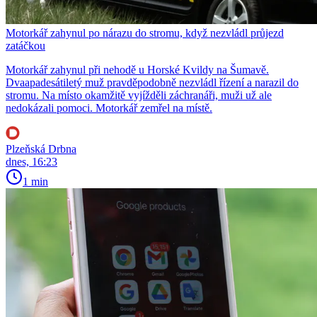
Motorkář zahynul po nárazu do stromu, když nezvládl průjezd
zatáčkou
Motorkář zahynul při nehodě u Horské Kvildy na Šumavě.
Dvaapadesátiletý muž pravděpodobně nezvládl řízení a narazil do
stromu. Na místo okamžitě vyjížděli záchranáři, muži už ale
nedokázali pomoci. Motorkář zemřel na místě.
Plzeňská Drbna
dnes, 16:23
1 min