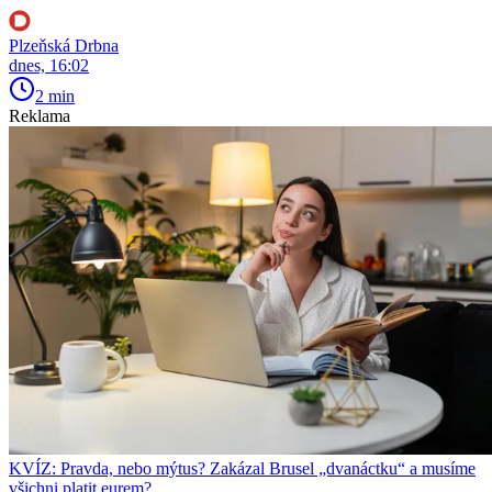
Plzeňská Drbna
dnes, 16:02
2 min
Reklama
KVÍZ: Pravda, nebo mýtus? Zakázal Brusel „dvanáctku“ a musíme
všichni platit eurem?