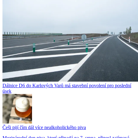
Dálnice D6 do Karlových Varů má stavební povolení pro poslední
úsek
Češi pijí čím dál více nealkoholického piva
Mezinárodní den piva, který připadá na 7. srpna, přinesl zajímavá