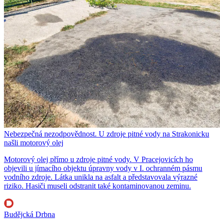
Nebezpečná nezodpovědnost. U zdroje pitné vody na Strakonicku
našli motorový olej
Motorový olej přímo u zdroje pitné vody. V Pracejovicích ho
objevili u jímacího objektu úpravny vody v I. ochranném pásmu
vodního zdroje. Látka unikla na asfalt a představovala výrazné
riziko. Hasiči museli odstranit také kontaminovanou zeminu.
Budějcká Drbna