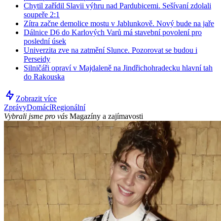
Chytil zařídil Slavii výhru nad Pardubicemi. Sešívaní zdolali
soupeře 2:1
Zítra začne demolice mostu v Jablunkově. Nový bude na jaře
Dálnice D6 do Karlových Varů má stavební povolení pro
poslední úsek
Univerzita zve na zatmění Slunce. Pozorovat se budou i
Perseidy
Silničáři opraví v Majdaleně na Jindřichohradecku hlavní tah
do Rakouska
Zobrazit více
Zprávy
Domácí
Regionální
Vybrali jsme pro vás
Magazíny a zajímavosti