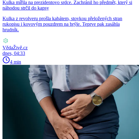
Kulka mířila na prezidentovo srdce. Zachránil ho předmět, který si
náhodou strčil do kapsy
Kulka z revolveru prošla kabátem, stovkou přeložených stran
rukopisu i kovovým pouzdrem na brýle. Teprve pak zasáhla
hrudník.
VědaŽivě.cz
dnes, 04:33
4 min