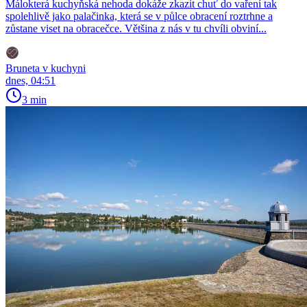
Málokterá kuchyňská nehoda dokáže zkazit chuť do vaření tak
spolehlivě jako palačinka, která se v půlce obracení roztrhne a
zůstane viset na obracečce. Většina z nás v tu chvíli obviní...
Bruneta v kuchyni
dnes, 04:51
3 min