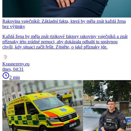
Rakovina vaječníků: Základní fakta, která by měla znát každá žena
bez výjimky
Každá žena by měla znát rizikové faktory rakoviny vaječníků a znát
příznaky této zrádné nemoci, aby dokázala odhalit tu správnou
chvíli, kdy situaci začít řešit. Zjistěte, o jaké příznaky jde.
Krasnezeny.eu
dnes, 04:31
2 min