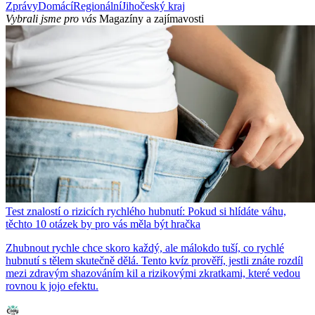
Zprávy
Domácí
Regionální
Jihočeský kraj
Vybrali jsme pro vás
Magazíny a zajímavosti
Test znalostí o rizicích rychlého hubnutí: Pokud si hlídáte váhu,
těchto 10 otázek by pro vás měla být hračka
Zhubnout rychle chce skoro každý, ale málokdo tuší, co rychlé
hubnutí s tělem skutečně dělá. Tento kvíz prověří, jestli znáte rozdíl
mezi zdravým shazováním kil a rizikovými zkratkami, které vedou
rovnou k jojo efektu.