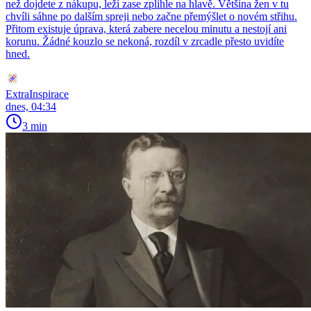
než dojdete z nákupu, leží zase zplihle na hlavě. Většina žen v tu
chvíli sáhne po dalším spreji nebo začne přemýšlet o novém střihu.
Přitom existuje úprava, která zabere necelou minutu a nestojí ani
korunu. Žádné kouzlo se nekoná, rozdíl v zrcadle přesto uvidíte
hned.
ExtraInspirace
dnes, 04:34
3 min