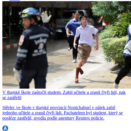
V thajské škole zaútočil student. Zabil učitele a zranil čtyři lidi, pak
se zastřelil
Střelec ve škole v thajské provincii Nontchaburí v pátek zabil
jednoho učitele a zranil čtyři lidi. Pachatelem byl student, který se
posléze zastřelil, uvedla podle agentury Reuters policie.