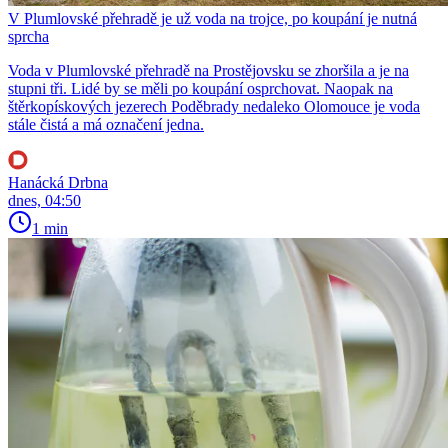
V Plumlovské přehradě je už voda na trojce, po koupání je nutná
sprcha
Voda v Plumlovské přehradě na Prostějovsku se zhoršila a je na
stupni tři. Lidé by se měli po koupání osprchovat. Naopak na
štěrkopískových jezerech Poděbrady nedaleko Olomouce je voda
stále čistá a má označení jedna.
Hanácká Drbna
dnes, 04:50
1 min