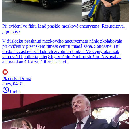
Při cvičení ve fitku ženě prasklo mozkové aneuryzma. Resuscitoval
ji policista
V důsledku prasknutí mozkového aneuryzmatu náhle zkolabovala
při cvičení v plzeňském fitness centru mladá žena. Současně u ní
došlo i k zástavě základních životních funkcí. Ve stejný okamžik
tam cvičil i policista, který byl v té době mimo službu. Nezaváhal
ani na okamžik a zahájil resuscitaci.
Plzeňská Drbna
dnes, 04:31
1 min