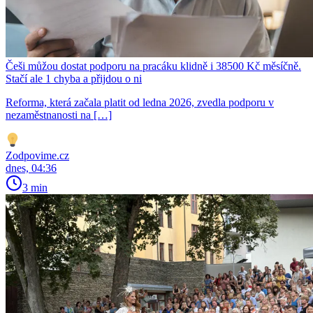
Češi můžou dostat podporu na pracáku klidně i 38500 Kč měsíčně.
Stačí ale 1 chyba a přijdou o ni
Reforma, která začala platit od ledna 2026, zvedla podporu v
nezaměstnanosti na […]
Zodpovime.cz
dnes, 04:36
3 min