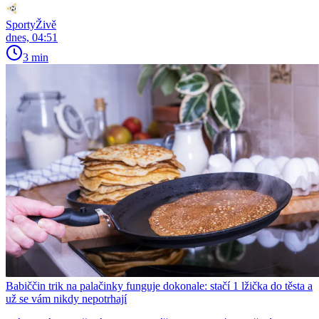
SportyŽivě
dnes, 04:51
3 min
Babiččin trik na palačinky funguje dokonale: stačí 1 lžička do těsta a
už se vám nikdy nepotrhají