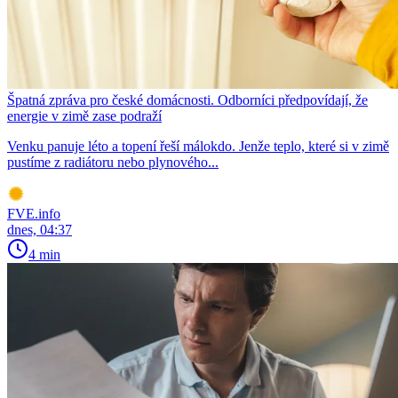
Špatná zpráva pro české domácnosti. Odborníci předpovídají, že
energie v zimě zase podraží
Venku panuje léto a topení řeší málokdo. Jenže teplo, které si v zimě
pustíme z radiátoru nebo plynového...
FVE.info
dnes, 04:37
4 min