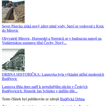
Sever Písecka získá nový zdroj pitné vody. Staví se vodovod z Krsic
do Mirovic
Obyvatelé Mirovic, Horosedel a Nerestců se v budoucnu napojí na
Vodárenskou soustavu jižní Čechy. Nový...
DRBNA HISTORIČKA: Lannovka byla výkladní skříní moderních
Budějovic
Lannova třída dnes patří k nejrušnějším ulicím v Českých
Budějovicích. Historik Jan Schinko v dalším díle...
Tento článek byl publikován ze zdrojů
Budějcká Drbna