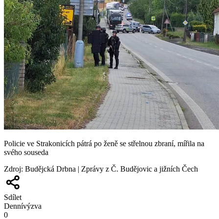
Policie ve Strakonicích pátrá po ženě se střelnou zbraní, mířila na
svého souseda
Zdroj
:
Budějcká Drbna | Zprávy z Č. Budějovic a jižních Čech
Sdílet
Denní
výzva
0