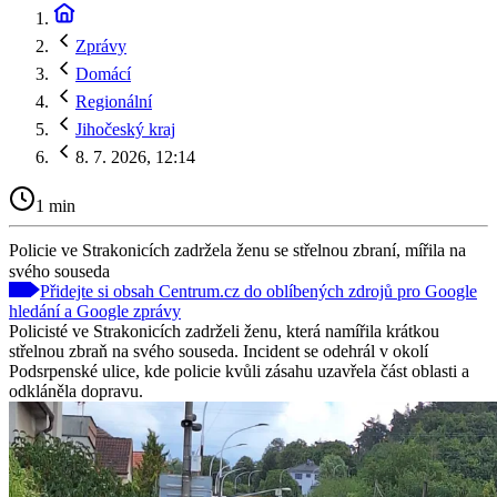
Zprávy
Domácí
Regionální
Jihočeský kraj
8. 7. 2026, 12:14
1 min
Policie ve Strakonicích zadržela ženu se střelnou zbraní, mířila na
svého souseda
Přidejte si obsah Centrum.cz do oblíbených zdrojů pro Google
hledání a Google zprávy
Policisté ve Strakonicích zadrželi ženu, která namířila krátkou
střelnou zbraň na svého souseda. Incident se odehrál v okolí
Podsrpenské ulice, kde policie kvůli zásahu uzavřela část oblasti a
odkláněla dopravu.