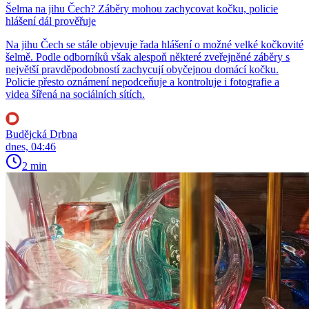
Šelma na jihu Čech? Záběry mohou zachycovat kočku, policie
hlášení dál prověřuje
Na jihu Čech se stále objevuje řada hlášení o možné velké kočkovité
šelmě. Podle odborníků však alespoň některé zveřejněné záběry s
největší pravděpodobností zachycují obyčejnou domácí kočku.
Policie přesto oznámení nepodceňuje a kontroluje i fotografie a
videa šířená na sociálních sítích.
Budějcká Drbna
dnes, 04:46
2 min