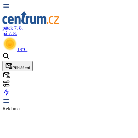
pátek 7. 8.
pá 7. 8.
19°C
Přihlášení
Reklama