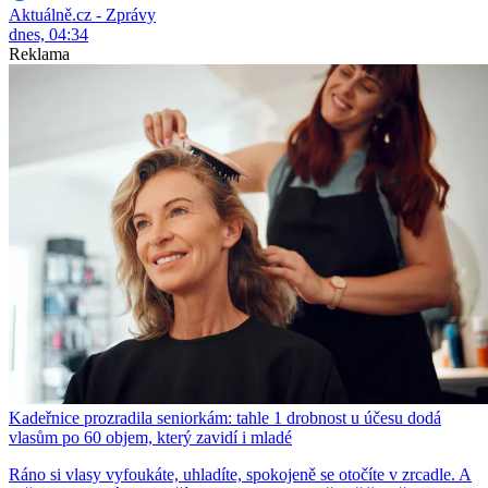
Aktuálně.cz - Zprávy
dnes, 04:34
Reklama
Kadeřnice prozradila seniorkám: tahle 1 drobnost u účesu dodá
vlasům po 60 objem, který zavidí i mladé
Ráno si vlasy vyfoukáte, uhladíte, spokojeně se otočíte v zrcadle. A