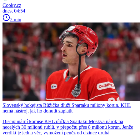
Cooky.cz
dnes, 04:54
2 min
Slovenský hokejista Růžička dluží Spartaku miliony korun. KHL
nemá nástroj, jak ho donutit zaplatit
Disciplinární komise KHL přiřkla Spartaku Moskva nárok na
necelých 30 milionů rublů, v přepočtu přes 8 milionů korun. Jenže
verdikt je jedna věc, vymožení peněz od cizince druhá.