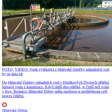
FOTO, VIDEO: Voda vytékající z jihlavské čističky odpadních vod
by se dala pít
Do jihlavské čistírny odpadních vod v Hruškových Dvorech přitéká
špinavá voda z kanalizace. Když další den odtéká, je čistší než voda
v řece. Redakce Jihlavské Drbny měla možnost si prohlédnout celý
proces čištění.
Jihlavská Drbna