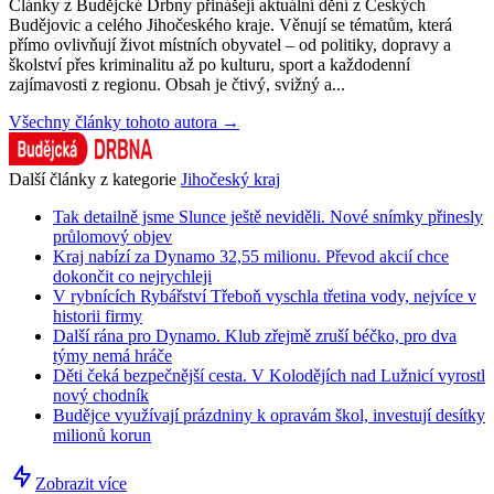
Články z Budějcké Drbny přinášejí aktuální dění z Českých
Budějovic a celého Jihočeského kraje. Věnují se tématům, která
přímo ovlivňují život místních obyvatel – od politiky, dopravy a
školství přes kriminalitu až po kulturu, sport a každodenní
zajímavosti z regionu. Obsah je čtivý, svižný a...
Všechny články tohoto autora →
Další články z kategorie
Jihočeský kraj
Tak detailně jsme Slunce ještě neviděli. Nové snímky přinesly
průlomový objev
Kraj nabízí za Dynamo 32,55 milionu. Převod akcií chce
dokončit co nejrychleji
V rybnících Rybářství Třeboň vyschla třetina vody, nejvíce v
historii firmy
Další rána pro Dynamo. Klub zřejmě zruší béčko, pro dva
týmy nemá hráče
Děti čeká bezpečnější cesta. V Kolodějích nad Lužnicí vyrostl
nový chodník
Budějce využívají prázdniny k opravám škol, investují desítky
milionů korun
Zobrazit více