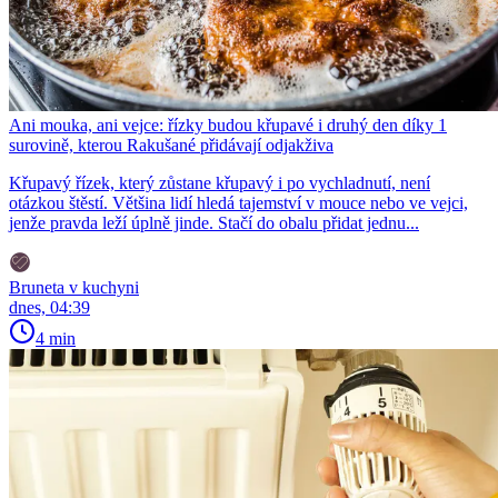
Ani mouka, ani vejce: řízky budou křupavé i druhý den díky 1
surovině, kterou Rakušané přidávají odjakživa
Křupavý řízek, který zůstane křupavý i po vychladnutí, není
otázkou štěstí. Většina lidí hledá tajemství v mouce nebo ve vejci,
jenže pravda leží úplně jinde. Stačí do obalu přidat jednu...
Bruneta v kuchyni
dnes, 04:39
4 min