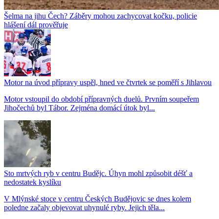
Šelma na jihu Čech? Záběry mohou zachycovat kočku, policie
hlášení dál prověřuje
Motor na úvod přípravy uspěl, hned ve čtvrtek se poměří s Jihlavou
Motor vstoupil do období přípravných duelů. Prvním soupeřem
Jihočechů byl Tábor. Zejména domácí útok byl...
Sto mrtvých ryb v centru Budějc. Úhyn mohl způsobit déšť a
nedostatek kyslíku
V Mlýnské stoce v centru Českých Budějovic se dnes kolem
poledne začaly objevovat uhynulé ryby. Jejich těla...