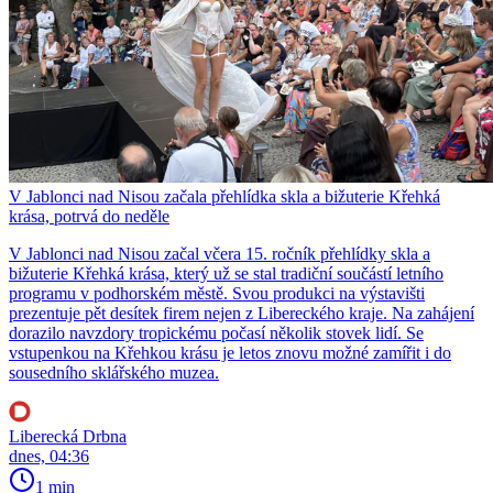
V Jablonci nad Nisou začala přehlídka skla a bižuterie Křehká
krása, potrvá do neděle
V Jablonci nad Nisou začal včera 15. ročník přehlídky skla a
bižuterie Křehká krása, který už se stal tradiční součástí letního
programu v podhorském městě. Svou produkci na výstavišti
prezentuje pět desítek firem nejen z Libereckého kraje. Na zahájení
dorazilo navzdory tropickému počasí několik stovek lidí. Se
vstupenkou na Křehkou krásu je letos znovu možné zamířit i do
sousedního sklářského muzea.
Liberecká Drbna
dnes, 04:36
1 min