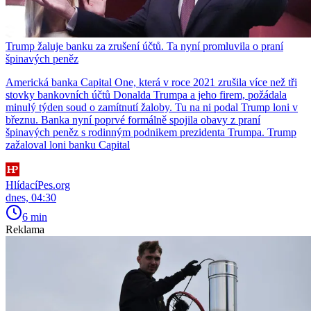
Trump žaluje banku za zrušení účtů. Ta nyní promluvila o praní
špinavých peněz
Americká banka Capital One, která v roce 2021 zrušila více než tři
stovky bankovních účtů Donalda Trumpa a jeho firem, požádala
minulý týden soud o zamítnutí žaloby. Tu na ni podal Trump loni v
březnu. Banka nyní poprvé formálně spojila obavy z praní
špinavých peněz s rodinným podnikem prezidenta Trumpa. Trump
zažaloval loni banku Capital
HlídacíPes.org
dnes, 04:30
6 min
Reklama