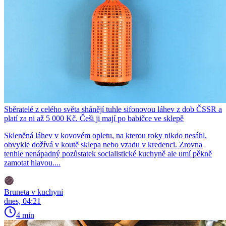
Sběratelé z celého světa shánějí tuhle sifonovou láhev z dob ČSSR a
platí za ni až 5 000 Kč. Češi ji mají po babičce ve sklepě
Skleněná láhev v kovovém opletu, na kterou roky nikdo nesáhl,
obvykle dožívá v koutě sklepa nebo vzadu v kredenci. Zrovna
tenhle nenápadný pozůstatek socialistické kuchyně ale umí pěkně
zamotat hlavou....
Bruneta v kuchyni
dnes, 04:21
4 min