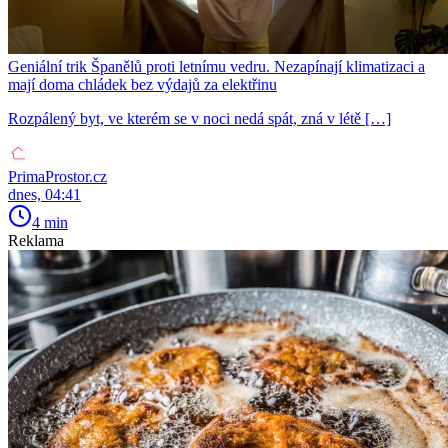
Geniální trik Španělů proti letnímu vedru. Nezapínají klimatizaci a
mají doma chládek bez výdajů za elektřinu
Rozpálený byt, ve kterém se v noci nedá spát, zná v létě […]
PrimaProstor.cz
dnes, 04:41
4 min
Reklama