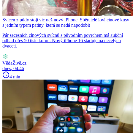
Svícen z půdy stojí víc než nový iPhone. Sběratelé loví cínové kusy
s jedním typem patiny, která se nedá napodobit
Pár secesních cínových svícnů s původním povrchem má aukční
odhad přes 50 tisíc korun. Nový iPhone 16 startuje na necelých
dvaceti.
VědaŽivě.cz
dnes, 04:46
4 min