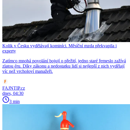
Kolik v Česku vydělávají kominíci. Měsíční mzda překvapila i
experty
Zatímco mnohá povolání bojují o přežití, jedno staré řemeslo zažívá
zlatou éru. Díky zákonu a nedostatku lidí si nejlepší z nich vydělají
víc než vrcholoví manažeři.
FAJNTIP.cz
dnes, 04:30
3 min