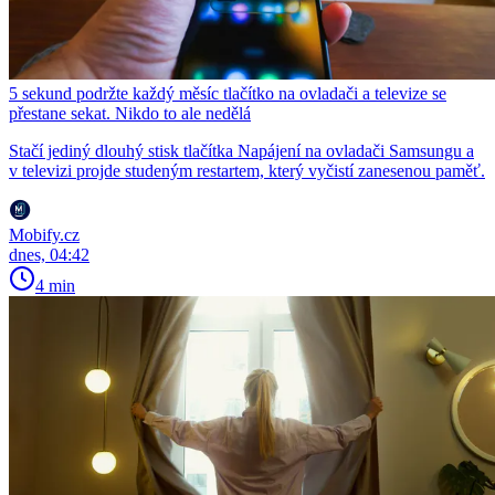
5 sekund podržte každý měsíc tlačítko na ovladači a televize se
přestane sekat. Nikdo to ale nedělá
Stačí jediný dlouhý stisk tlačítka Napájení na ovladači Samsungu a
v televizi projde studeným restartem, který vyčistí zanesenou paměť.
Mobify.cz
dnes, 04:42
4 min