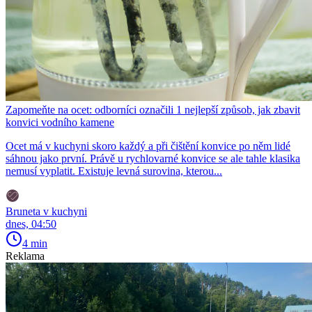
Zapomeňte na ocet: odborníci označili 1 nejlepší způsob, jak zbavit
konvici vodního kamene
Ocet má v kuchyni skoro každý a při čištění konvice po něm lidé
sáhnou jako první. Právě u rychlovarné konvice se ale tahle klasika
nemusí vyplatit. Existuje levná surovina, kterou...
Bruneta v kuchyni
dnes, 04:50
4 min
Reklama