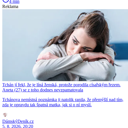
4 min
Reklama
Tchán jí řekl, že je líná ženská, protože porodila císařským řezem.
Aneta (27) se z toho dodnes nevzpamatovala
Tchánova nemístná poznámka ji natolik ranila, že přemýšlí nad tím,
zda je opravdu tak špatná matka, jak si o ní myslí.
DámskýDeník.cz
5. 8. 2026, 20:20