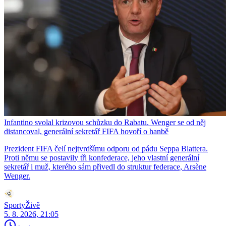
Infantino svolal krizovou schůzku do Rabatu. Wenger se od něj
distancoval, generální sekretář FIFA hovoří o hanbě
Prezident FIFA čelí nejtvrdšímu odporu od pádu Seppa Blattera.
Proti němu se postavily tři konfederace, jeho vlastní generální
sekretář i muž, kterého sám přivedl do struktur federace, Arsène
Wenger.
SportyŽivě
5. 8. 2026, 21:05