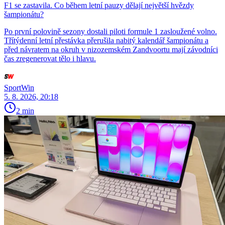
F1 se zastavila. Co během letní pauzy dělají největší hvězdy
šampionátu?
Po první polovině sezony dostali piloti formule 1 zasloužené volno.
Třítýdenní letní přestávka přerušila nabitý kalendář šampionátu a
před návratem na okruh v nizozemském Zandvoortu mají závodníci
čas zregenerovat tělo i hlavu.
SportWin
5. 8. 2026, 20:18
2 min