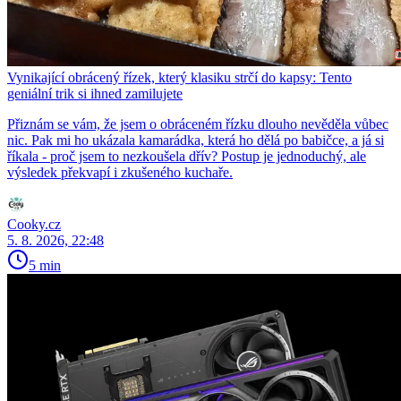
Vynikající obrácený řízek, který klasiku strčí do kapsy: Tento
geniální trik si ihned zamilujete
Přiznám se vám, že jsem o obráceném řízku dlouho nevěděla vůbec
nic. Pak mi ho ukázala kamarádka, která ho dělá po babičce, a já si
říkala - proč jsem to nezkoušela dřív? Postup je jednoduchý, ale
výsledek překvapí i zkušeného kuchaře.
Cooky.cz
5. 8. 2026, 22:48
5 min