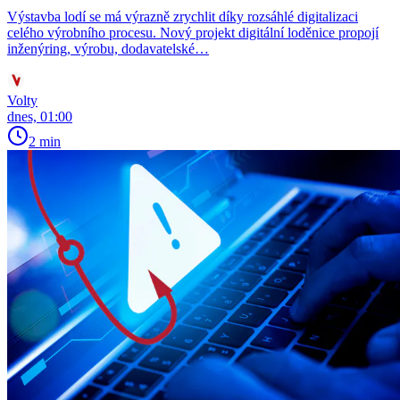
Výstavba lodí se má výrazně zrychlit díky rozsáhlé digitalizaci
celého výrobního procesu. Nový projekt digitální loděnice propojí
inženýring, výrobu, dodavatelské…
Volty
dnes, 01:00
2 min