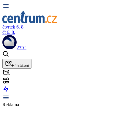
čtvrtek 6. 8.
čt 6. 8.
23°C
Přihlášení
Reklama