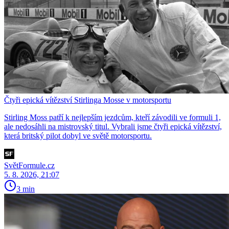
Čtyři epická vítězství Stirlinga Mosse v motorsportu
Stirling Moss patří k nejlepším jezdcům, kteří závodili ve formuli 1,
ale nedosáhli na mistrovský titul. Vybrali jsme čtyři epická vítězství,
která britský pilot dobyl ve světě motorsportu.
SvětFormule.cz
5. 8. 2026, 21:07
3 min