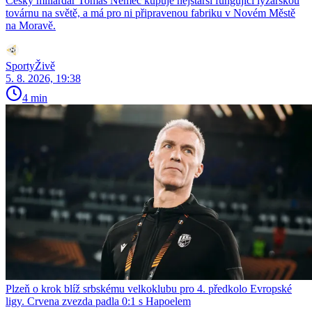
Český miliardář Tomáš Němec kupuje nejstarší fungující lyžařskou
továrnu na světě, a má pro ni připravenou fabriku v Novém Městě
na Moravě.
SportyŽivě
5. 8. 2026, 19:38
4 min
Plzeň o krok blíž srbskému velkoklubu pro 4. předkolo Evropské
ligy. Crvena zvezda padla 0:1 s Hapoelem