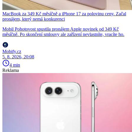
MacBook za 349 Kč měsíčně a iPhone 17 za polovinu ceny. Začal
pronájem, který nemá konkurenci
Mobil Pohotovost spustila pronájem Apple novinek od 349 Kč
měsíčně. Po skončení smlouvy ale zařízení nevlastníte, vracíte ho.
Mobify.cz
5. 8. 2026, 20:08
4 min
Reklama