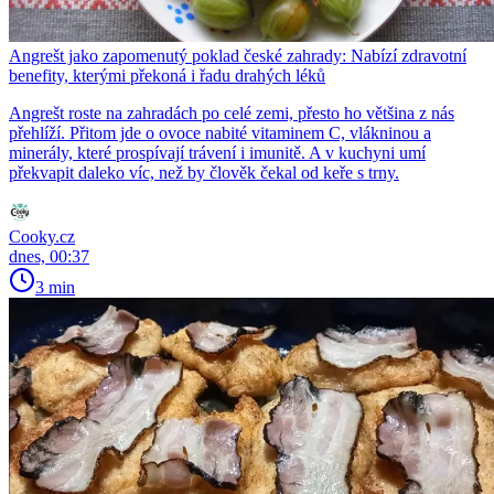
Angrešt jako zapomenutý poklad české zahrady: Nabízí zdravotní
benefity, kterými překoná i řadu drahých léků
Angrešt roste na zahradách po celé zemi, přesto ho většina z nás
přehlíží. Přitom jde o ovoce nabité vitaminem C, vlákninou a
minerály, které prospívají trávení i imunitě. A v kuchyni umí
překvapit daleko víc, než by člověk čekal od keře s trny.
Cooky.cz
dnes, 00:37
3 min