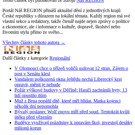
Tento článek byl publikován ze zdrojů
Náš REGION
Portál Náš REGION přináší aktuální dění z jednotlivých krajů
České republiky s důrazem na lokální témata. Každý region má své
vlastní sekce a redaktory, takže čtenář najde nejen zprávy o politice
a ekonomice, ale i informace o kultuře, dopravě, školství nebo
životním stylu přímo ze svého...
Všechny články tohoto autora →
Další články z kategorie
Regionální
V Olomouci chce o přízeň voličů usilovat 12 stran. Zájem o
post v Senátu klesl
Vandalem poškozená okna Ještědu nechá Liberecký kraj
opravit, měnit je nebude
Požár výškové budovy v Děčíně: Hasiči zachránili byty, 13
lidí opustilo dům
Muž z Brna popálil dítě, které měl hlídat. Matka kojenci
několik dní nepomohla
Bývalý poslanec Wolf znovu míří před soud. Tentokrát kvůli
útěku před vězením
Budějce využívají prázdniny k opravám škol, investují desítky
milionů korun