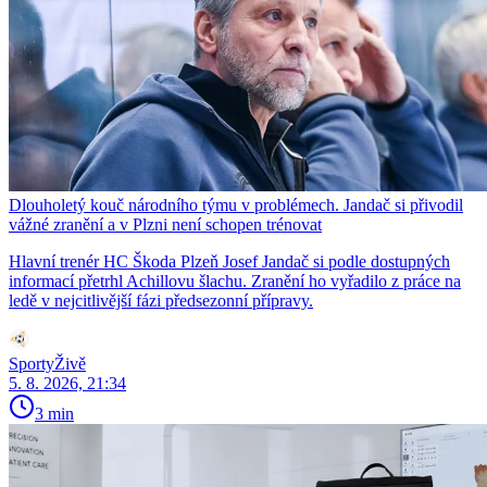
Dlouholetý kouč národního týmu v problémech. Jandač si přivodil
vážné zranění a v Plzni není schopen trénovat
Hlavní trenér HC Škoda Plzeň Josef Jandač si podle dostupných
informací přetrhl Achillovu šlachu. Zranění ho vyřadilo z práce na
ledě v nejcitlivější fázi předsezonní přípravy.
SportyŽivě
5. 8. 2026, 21:34
3 min