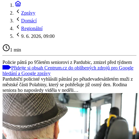
Zprávy
Domácí
Regionální
9. 6. 2026, 09:00
1 min
Policie pátrá po 95letém seniorovi z Pardubic, zmizel před týdnem
Přidejte si obsah Centrum.cz do oblíbených zdrojů pro Google
hledání a Google zprávy
Pardubičtí policisté vyhlásili pátrání po pětadevadesátiletém muži z
městské části Polabiny, který se pohřešuje již osmý den. Rodina
seniora ho naposledy viděla v neděli…