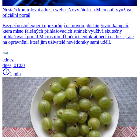
Nestačí kontrolovat adresu webu. Nový útok na Microsoft využívá
oficiální portál
Bezpečnostní experti upozorňují na novou phishingovou kampaň,
která místo falešných přihlašovacích stránek využívá skutečný
přihlašovací portál Microsoftu. Útočníci tentokrát necílí na hesla, ale
na oprávnění, která jim uživatelé nevědomky sami udělí.
cdr.cz
dnes, 01:00
1 min