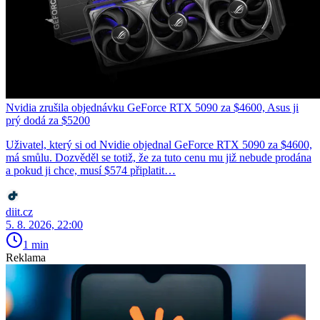
Nvidia zrušila objednávku GeForce RTX 5090 za $4600, Asus ji
prý dodá za $5200
Uživatel, který si od Nvidie objednal GeForce RTX 5090 za $4600,
má smůlu. Dozvěděl se totiž, že za tuto cenu mu již nebude prodána
a pokud ji chce, musí $574 připlatit…
diit.cz
5. 8. 2026, 22:00
1 min
Reklama