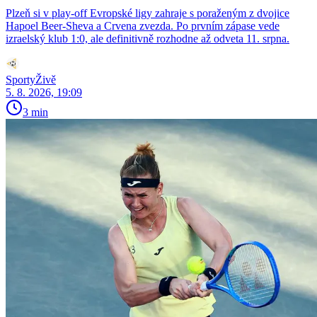
Plzeň si v play-off Evropské ligy zahraje s poraženým z dvojice
Hapoel Beer-Sheva a Crvena zvezda. Po prvním zápase vede
izraelský klub 1:0, ale definitivně rozhodne až odveta 11. srpna.
SportyŽivě
5. 8. 2026, 19:09
3 min