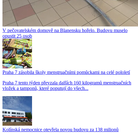
V pečovatelském domově na Blanensku hořelo. Budovu muselo
opustit 25 osob
Praha 7 zásobila školy menstruačními pomůckami na celé pololetí
Praha 7 tento týden převzala dalších 160 kilogramů menstruačních
vložek a tamponů, které poputují do všech...
Kolínská nemocnice otevřela novou budovu za 138 milionů