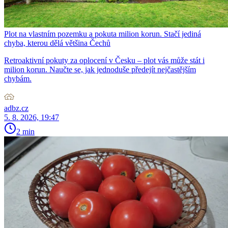
Plot na vlastním pozemku a pokuta milion korun. Stačí jediná
chyba, kterou dělá většina Čechů
Retroaktivní pokuty za oplocení v Česku – plot vás může stát i
milion korun. Naučte se, jak jednoduše předejít nejčastějším
chybám.
adbz.cz
5. 8. 2026, 19:47
2 min