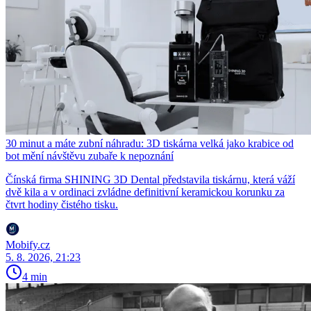
30 minut a máte zubní náhradu: 3D tiskárna velká jako krabice od
bot mění návštěvu zubaře k nepoznání
Čínská firma SHINING 3D Dental představila tiskárnu, která váží
dvě kila a v ordinaci zvládne definitivní keramickou korunku za
čtvrt hodiny čistého tisku.
Mobify.cz
5. 8. 2026, 21:23
4 min