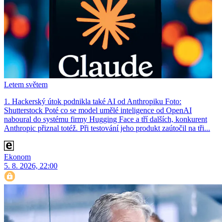
Letem světem
1. Hackerský útok podnikla také AI od Anthropiku Foto:
Shutterstock Poté co se model umělé inteligence od OpenAI
naboural do systému firmy Hugging Face a tří dalších, konkurent
Anthro­pic přiznal totéž. Při testování jeho produkt zaútočil na tři...
Ekonom
5. 8. 2026, 22:00