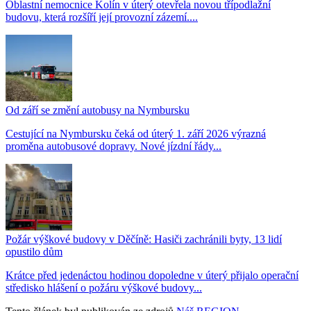
Oblastní nemocnice Kolín v úterý otevřela novou třípodlažní
budovu, která rozšíří její provozní zázemí....
Od září se změní autobusy na Nymbursku
Cestující na Nymbursku čeká od úterý 1. září 2026 výrazná
proměna autobusové dopravy. Nové jízdní řády...
Požár výškové budovy v Děčíně: Hasiči zachránili byty, 13 lidí
opustilo dům
Krátce před jedenáctou hodinou dopoledne v úterý přijalo operační
středisko hlášení o požáru výškové budovy...