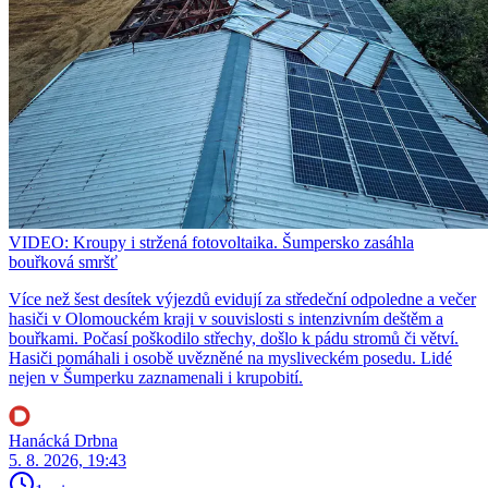
VIDEO: Kroupy i stržená fotovoltaika. Šumpersko zasáhla
bouřková smršť
Více než šest desítek výjezdů evidují za středeční odpoledne a večer
hasiči v Olomouckém kraji v souvislosti s intenzivním deštěm a
bouřkami. Počasí poškodilo střechy, došlo k pádu stromů či větví.
Hasiči pomáhali i osobě uvězněné na mysliveckém posedu. Lidé
nejen v Šumperku zaznamenali i krupobití.
Hanácká Drbna
5. 8. 2026, 19:43