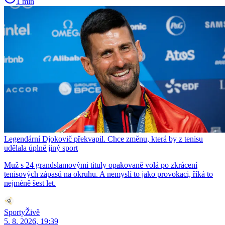
1 min
Legendární Djokovič překvapil. Chce změnu, která by z tenisu
udělala úplně jiný sport
Muž s 24 grandslamovými tituly opakovaně volá po zkrácení
tenisových zápasů na okruhu. A nemyslí to jako provokaci, říká to
nejméně šest let.
SportyŽivě
5. 8. 2026, 19:39