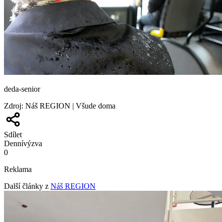
deda-senior
Zdroj
:
Náš REGION | Všude doma
Sdílet
Denní
výzva
0
Reklama
Další články z
Náš REGION