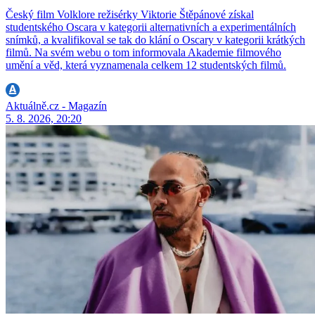
Český film Volklore režisérky Viktorie Štěpánové získal
studentského Oscara v kategorii alternativních a experimentálních
snímků, a kvalifikoval se tak do klání o Oscary v kategorii krátkých
filmů. Na svém webu o tom informovala Akademie filmového
umění a věd, která vyznamenala celkem 12 studentských filmů.
Aktuálně.cz - Magazín
5. 8. 2026, 20:20