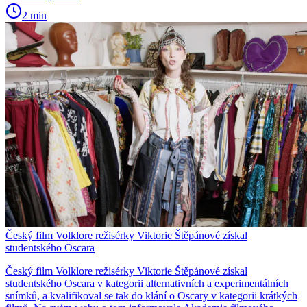
2 min
Český film Volklore režisérky Viktorie Štěpánové získal
studentského Oscara
Český film Volklore režisérky Viktorie Štěpánové získal
studentského Oscara v kategorii alternativních a experimentálních
snímků, a kvalifikoval se tak do klání o Oscary v kategorii krátkých