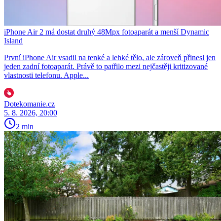
iPhone Air 2 má dostat druhý 48Mpx fotoaparát a menší Dynamic
Island
První iPhone Air vsadil na tenké a lehké tělo, ale zároveň přinesl jen
jeden zadní fotoaparát. Právě to patřilo mezi nejčastěji kritizované
vlastnosti telefonu. Apple...
Dotekomanie.cz
5. 8. 2026, 20:00
2 min