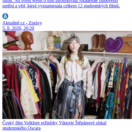
filmů. Na svém webu o tom informovala Akademie filmového
umění a věd, která vyznamenala celkem 12 studentských filmů.
Aktuálně.cz - Zprávy
5. 8. 2026, 20:20
Český film Volklore režisérky Viktorie Štěpánové získal
studentského Oscara