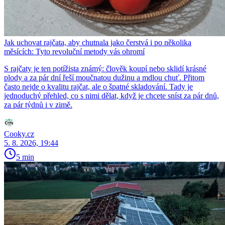
Jak uchovat rajčata, aby chutnala jako čerstvá i po několika
měsících: Tyto revoluční metody vás ohromí
S rajčaty je ten potížista známý: člověk koupí nebo sklidí krásné
plody a za pár dní řeší moučnatou dužinu a mdlou chuť. Přitom
často nejde o kvalitu rajčat, ale o špatné skladování. Tady je
jednoduchý přehled, co s nimi dělat, když je chcete sníst za pár dnů,
za pár týdnů i v zimě.
Cooky.cz
5. 8. 2026, 19:44
5 min