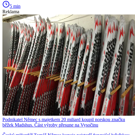
5 min
Reklama
Podnikatel Němec s majetkem 20 miliard koupil norskou značku
běžek Madshus. Část výroby přesune na Vysočinu