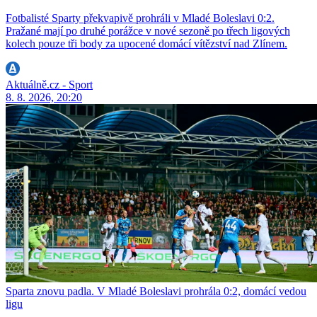
Fotbalisté Sparty překvapivě prohráli v Mladé Boleslavi 0:2.
Pražané mají po druhé porážce v nové sezoně po třech ligových
kolech pouze tři body za upocené domácí vítězství nad Zlínem.
Aktuálně.cz - Sport
8. 8. 2026, 20:20
Sparta znovu padla. V Mladé Boleslavi prohrála 0:2, domácí vedou
ligu