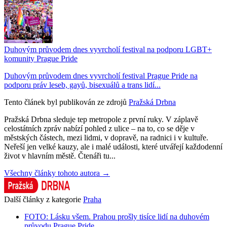
Duhovým průvodem dnes vyvrcholí festival na podporu LGBT+
komunity Prague Pride
Duhovým průvodem dnes vyvrcholí festival Prague Pride na
podporu práv leseb, gayů, bisexuálů a trans lidí...
Tento článek byl publikován ze zdrojů
Pražská Drbna
Pražská Drbna sleduje tep metropole z první ruky. V záplavě
celostátních zpráv nabízí pohled z ulice – na to, co se děje v
městských částech, mezi lidmi, v dopravě, na radnici i v kultuře.
Neřeší jen velké kauzy, ale i malé události, které utvářejí každodenní
život v hlavním městě. Čtenáři tu...
Všechny články tohoto autora →
Další články z kategorie
Praha
FOTO: Lásku všem. Prahou prošly tisíce lidí na duhovém
průvodu Prague Pride