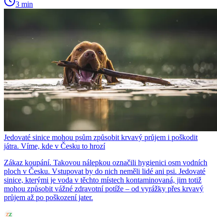
3 min
Jedovaté sinice mohou psům způsobit krvavý průjem i poškodit
játra. Víme, kde v Česku to hrozí
Zákaz koupání. Takovou nálepkou označili hygienici osm vodních
ploch v Česku. Vstupovat by do nich neměli lidé ani psi. Jedovaté
sinice, kterými je voda v těchto místech kontaminovaná, jim totiž
mohou způsobit vážné zdravotní potíže – od vyrážky přes krvavý
průjem až po poškození jater.