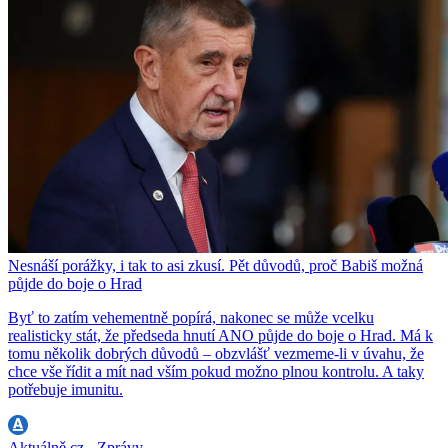
Nesnáší porážky, i tak to asi zkusí. Pět důvodů, proč Babiš možná
půjde do boje o Hrad
Byť to zatím vehementně popírá, nakonec se může vcelku
realisticky stát, že předseda hnutí ANO půjde do boje o Hrad. Má k
tomu několik dobrých důvodů – obzvlášť vezmeme-li v úvahu, že
chce vše řídit a mít nad vším pokud možno plnou kontrolu. A taky
potřebuje imunitu.
Aktuálně.cz - Zprávy