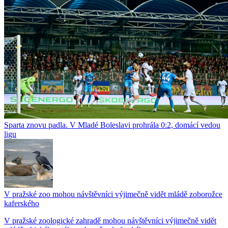
Sparta znovu padla. V Mladé Boleslavi prohrála 0:2, domácí vedou
ligu
V pražské zoo mohou návštěvníci výjimečně vidět mládě zoborožce
kaferského
V pražské zoologické zahradě mohou návštěvníci výjimečně vidět