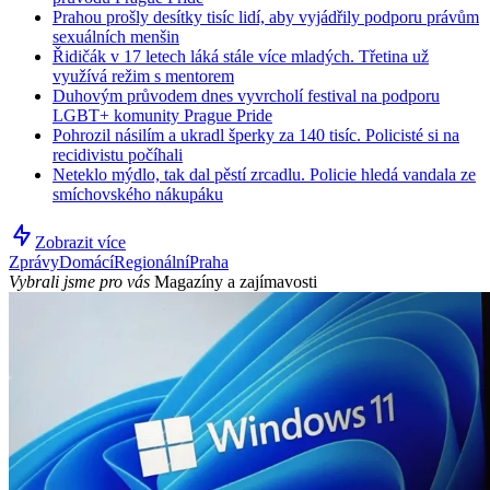
Prahou prošly desítky tisíc lidí, aby vyjádřily podporu právům
sexuálních menšin
Řidičák v 17 letech láká stále více mladých. Třetina už
využívá režim s mentorem
Duhovým průvodem dnes vyvrcholí festival na podporu
LGBT+ komunity Prague Pride
Pohrozil násilím a ukradl šperky za 140 tisíc. Policisté si na
recidivistu počíhali
Neteklo mýdlo, tak dal pěstí zrcadlu. Policie hledá vandala ze
smíchovského nákupáku
Zobrazit více
Zprávy
Domácí
Regionální
Praha
Vybrali jsme pro vás
Magazíny a zajímavosti