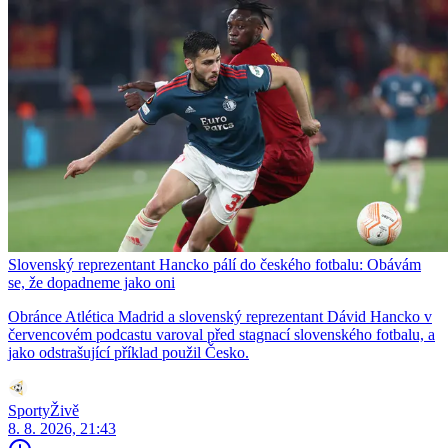
Slovenský reprezentant Hancko pálí do českého fotbalu: Obávám
se, že dopadneme jako oni
Obránce Atlética Madrid a slovenský reprezentant Dávid Hancko v
červencovém podcastu varoval před stagnací slovenského fotbalu, a
jako odstrašující příklad použil Česko.
SportyŽivě
8. 8. 2026, 21:43