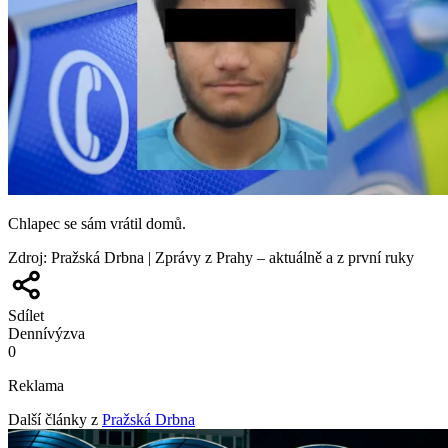
Chlapec se sám vrátil domů.
Zdroj
:
Pražská Drbna | Zprávy z Prahy – aktuálně a z první ruky
Sdílet
Denní
výzva
0
Reklama
Další články z
Pražská Drbna