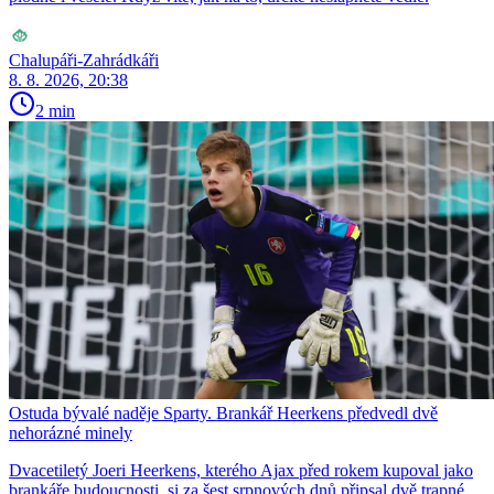
Chalupáři-Zahrádkáři
8. 8. 2026, 20:38
2 min
Ostuda bývalé naděje Sparty. Brankář Heerkens předvedl dvě
nehorázné minely
Dvacetiletý Joeri Heerkens, kterého Ajax před rokem kupoval jako
brankáře budoucnosti, si za šest srpnových dnů připsal dvě trapné