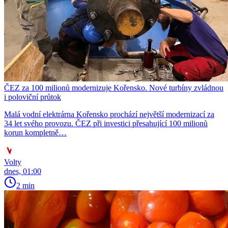
ČEZ za 100 milionů modernizuje Kořensko. Nové turbíny zvládnou
i poloviční průtok
Malá vodní elektrárna Kořensko prochází největší modernizací za
34 let svého provozu. ČEZ při investici přesahující 100 milionů
korun kompletně…
Volty
dnes, 01:00
2 min