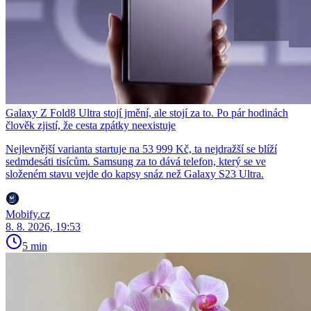
Galaxy Z Fold8 Ultra stojí jmění, ale stojí za to. Po pár hodinách
člověk zjistí, že cesta zpátky neexistuje
Nejlevnější varianta startuje na 53 999 Kč, ta nejdražší se blíží
sedmdesáti tisícům. Samsung za to dává telefon, který se ve
složeném stavu vejde do kapsy snáz než Galaxy S23 Ultra.
Mobify.cz
8. 8. 2026, 19:53
5 min