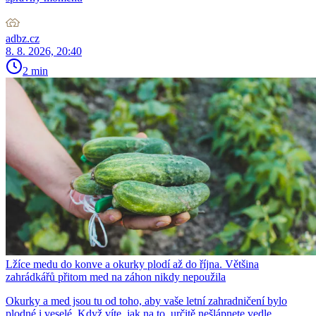
adbz.cz
8. 8. 2026, 20:40
2 min
Lžíce medu do konve a okurky plodí až do října. Většina
zahrádkářů přitom med na záhon nikdy nepoužila
Okurky a med jsou tu od toho, aby vaše letní zahradničení bylo
plodné i veselé. Když víte, jak na to, určitě nešlápnete vedle.