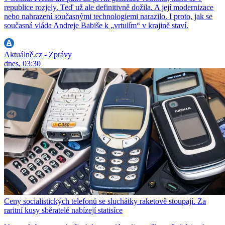
republice rozjely. Teď už ale definitivně dožila. A její modernizace
nebo nahrazení současnými technologiemi narazilo. I proto, jak se
současná vláda Andreje Babiše k „vrtulím“ v krajině staví.
Aktuálně.cz - Zprávy
dnes, 03:30
Ceny socialistických telefonů se sluchátky raketově stoupají. Za
raritní kusy sběratelé nabízejí statisíce