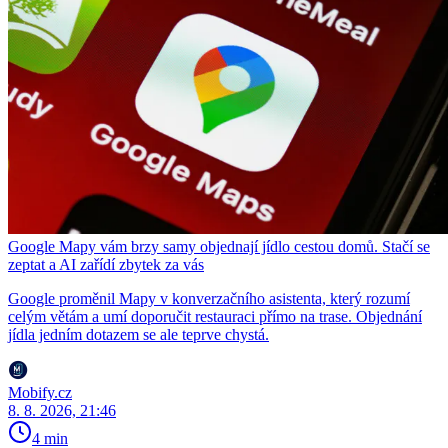
Google Mapy vám brzy samy objednají jídlo cestou domů. Stačí se
zeptat a AI zařídí zbytek za vás
Google proměnil Mapy v konverzačního asistenta, který rozumí
celým větám a umí doporučit restauraci přímo na trase. Objednání
jídla jedním dotazem se ale teprve chystá.
Mobify.cz
8. 8. 2026, 21:46
4 min