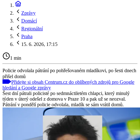
Zprávy
Domácí
Regionální
Praha
15. 6. 2026, 17:15
1 min
Policie odvolala pátrání po pohřešovaném mladíkovi, po šesti dnech
přišel domů
Přidejte si obsah Centrum.cz do oblíbených zdrojů pro Google
hledání a Google zprávy
Šest dní pátrali policisté po sedmnáctiletém chlapci, který minulý
týden v úterý odešel z domova v Praze 10 a pak už se neozval.
Pátrání v pondělí policie odvolala, mladík se sám vrátil domů.