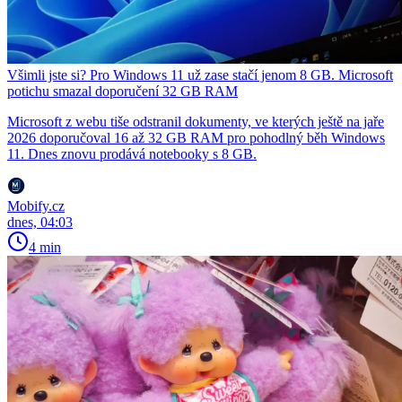
Všimli jste si? Pro Windows 11 už zase stačí jenom 8 GB. Microsoft
potichu smazal doporučení 32 GB RAM
Microsoft z webu tiše odstranil dokumenty, ve kterých ještě na jaře
2026 doporučoval 16 až 32 GB RAM pro pohodlný běh Windows
11. Dnes znovu prodává notebooky s 8 GB.
Mobify.cz
dnes, 04:03
4 min