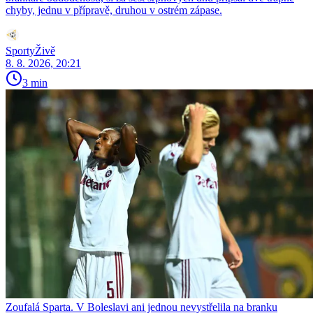
chyby, jednu v přípravě, druhou v ostrém zápase.
SportyŽivě
8. 8. 2026, 20:21
3 min
Zoufalá Sparta. V Boleslavi ani jednou nevystřelila na branku