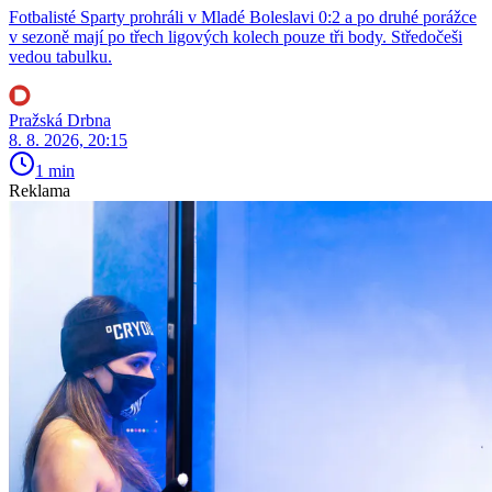
Fotbalisté Sparty prohráli v Mladé Boleslavi 0:2 a po druhé porážce
v sezoně mají po třech ligových kolech pouze tři body. Středočeši
vedou tabulku.
Pražská Drbna
8. 8. 2026, 20:15
1 min
Reklama