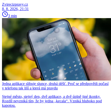
Zvirecizpravy.cz
8. 8. 2026, 21:31
3 min
Jedna aplikace slibuje slunce, druhá déšť. Proč se předpovědi počasí
v telefonu tak liší a která má pravdu
Stejné město, stejný den, dvě aplikace, a dvě úplně jiné ikonky.
Rozdíl nevzniká tím, že by jedna „kecala“. Vzniká hluboko pod
kapotou.