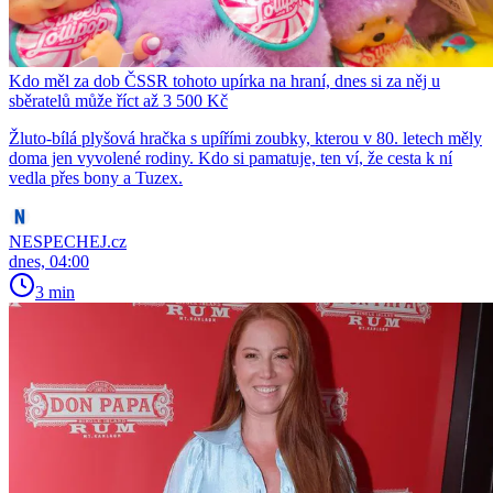
Kdo měl za dob ČSSR tohoto upírka na hraní, dnes si za něj u
sběratelů může říct až 3 500 Kč
Žluto-bílá plyšová hračka s upířími zoubky, kterou v 80. letech měly
doma jen vyvolené rodiny. Kdo si pamatuje, ten ví, že cesta k ní
vedla přes bony a Tuzex.
NESPECHEJ.cz
dnes, 04:00
3 min