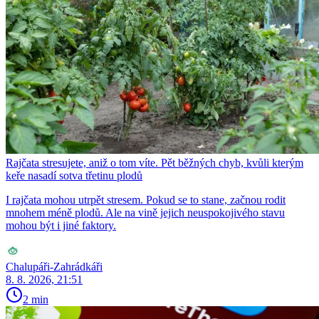
Rajčata stresujete, aniž o tom víte. Pět běžných chyb, kvůli kterým
keře nasadí sotva třetinu plodů
I rajčata mohou utrpět stresem. Pokud se to stane, začnou rodit
mnohem méně plodů. Ale na vině jejich neuspokojivého stavu
mohou být i jiné faktory.
Chalupáři-Zahrádkáři
8. 8. 2026, 21:51
2 min