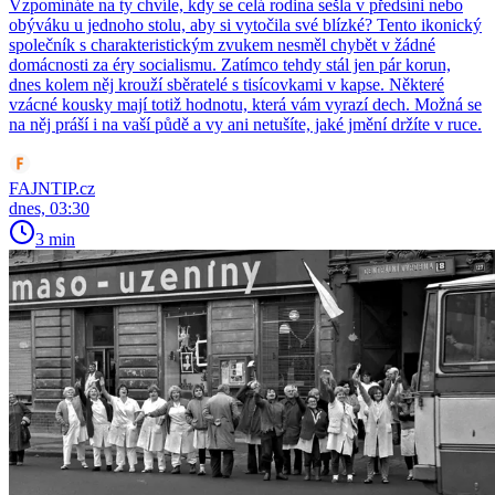
Vzpomínáte na ty chvíle, kdy se celá rodina sešla v předsíni nebo
obýváku u jednoho stolu, aby si vytočila své blízké? Tento ikonický
společník s charakteristickým zvukem nesměl chybět v žádné
domácnosti za éry socialismu. Zatímco tehdy stál jen pár korun,
dnes kolem něj krouží sběratelé s tisícovkami v kapse. Některé
vzácné kousky mají totiž hodnotu, která vám vyrazí dech. Možná se
na něj práší i na vaší půdě a vy ani netušíte, jaké jmění držíte v ruce.
FAJNTIP.cz
dnes, 03:30
3 min