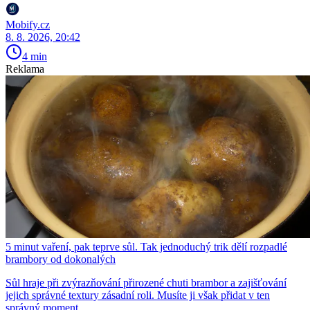
Mobify.cz
8. 8. 2026, 20:42
4 min
Reklama
5 minut vaření, pak teprve sůl. Tak jednoduchý trik dělí rozpadlé
brambory od dokonalých
Sůl hraje při zvýrazňování přirozené chuti brambor a zajišťování
jejich správné textury zásadní roli. Musíte ji však přidat v ten
správný moment.