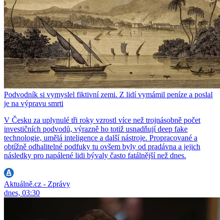
Podvodník si vymyslel fiktivní zemi. Z lidí vymámil peníze a poslal
je na výpravu smrti
V Česku za uplynulé tři roky vzrostl více než trojnásobně počet
investičních podvodů, výrazně ho totiž usnadňují deep fake
technologie, umělá inteligence a další nástroje. Propracované a
obtížně odhalitelné podfuky tu ovšem byly od pradávna a jejich
následky pro napálené lidi bývaly často fatálnější než dnes.
Aktuálně.cz - Zprávy
dnes, 03:30