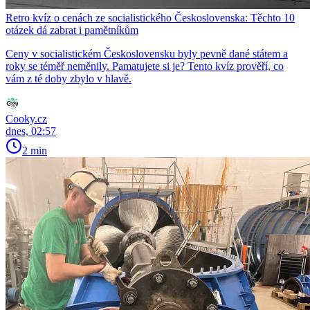
Retro kvíz o cenách ze socialistického Československa: Těchto 10
otázek dá zabrat i pamětníkům
Ceny v socialistickém Československu byly pevně dané státem a
roky se téměř neměnily. Pamatujete si je? Tento kvíz prověří, co
vám z té doby zbylo v hlavě.
Cooky.cz
dnes, 02:57
2 min