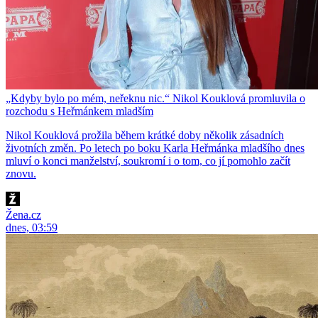
„Kdyby bylo po mém, neřeknu nic.“ Nikol Kouklová promluvila o
rozchodu s Heřmánkem mladším
Nikol Kouklová prožila během krátké doby několik zásadních
životních změn. Po letech po boku Karla Heřmánka mladšího dnes
mluví o konci manželství, soukromí i o tom, co jí pomohlo začít
znovu.
Žena.cz
dnes, 03:59