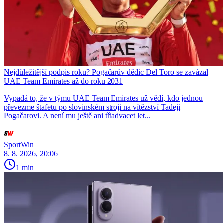
Nejdůležitější podpis roku? Pogačarův dědic Del Toro se zavázal
UAE Team Emirates až do roku 2031
Vypadá to, že v týmu UAE Team Emirates už vědí, kdo jednou
převezme štafetu po slovinském stroji na vítězství Tadeji
Pogačarovi. A není mu ještě ani třiadvacet let...
SportWin
8. 8. 2026, 20:06
1 min