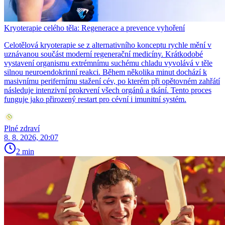
Kryoterapie celého těla: Regenerace a prevence vyhoření
Celotělová kryoterapie se z alternativního konceptu rychle mění v
uznávanou součást moderní regenerační medicíny. Krátkodobé
vystavení organismu extrémnímu suchému chladu vyvolává v těle
silnou neuroendokrinní reakci. Během několika minut dochází k
masivnímu perifernímu stažení cév, po kterém při opětovném zahřátí
následuje intenzivní prokrvení všech orgánů a tkání. Tento proces
funguje jako přirozený restart pro cévní i imunitní systém.
Plné zdraví
8. 8. 2026, 20:07
2 min