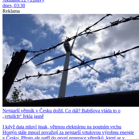
dnes, 03:30
Reklama
Nejstarší větrník v Česku dožil. Co dál? Babišova vláda to o
„vrtulích“ řekla jasně
I když data mluví jinak, větrnou elektrárnu na poutním vrchu
Hostýn stále mnozí považují za nejstarší vrtulovou výrobnu energie
v Česku. Přesto ale patří do první generace větrníků, které se v