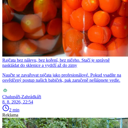
Rajčata bez nálevu, bez koření, bez ničeho. Stačí je správně
naskládat do sklenice a vydrží až do zimy
Naučte se zavařovat rajčata jako profesionálové. Pokud vsadíte na
osvědčený postup našich babiček, pak zaručeně nešlápnete vedle.
Chalupáři-Zahrádkáři
8. 8. 2026, 22:54
2 min
Reklama