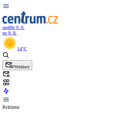
neděle 9. 8.
ne 9. 8.
14°C
Přihlášení
Reklama