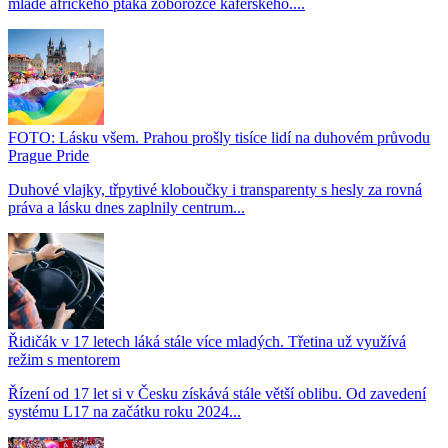
mládě afrického ptáka zoborožce kaferského....
FOTO: Lásku všem. Prahou prošly tisíce lidí na duhovém průvodu
Prague Pride
Duhové vlajky, třpytivé kloboučky i transparenty s hesly za rovná
práva a lásku dnes zaplnily centrum...
Řidičák v 17 letech láká stále více mladých. Třetina už využívá
režim s mentorem
Řízení od 17 let si v Česku získává stále větší oblibu. Od zavedení
systému L17 na začátku roku 2024...